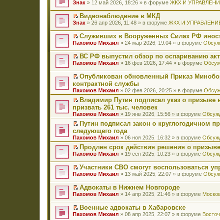
П
Знак
» 12 май 2026, 18:26 » в форуме
ЖКХ И УПРАВЛЕН
е
р
Видеонаблюдение в МКД
е
П
Знак
» 26 апр 2026, 11:48 » в форуме
ЖКХ И УПРАВЛЕНИ
й
е
т
р
Служивших в Вооруженных Силах РФ иност
и
е
П
к
Пахомов Михаил
» 24 мар 2026, 19:04 » в форуме
Обсуж
й
е
п
т
р
е
ВС РФ выпустил обзор по оспариванию акт
и
е
р
П
к
Пахомов Михаил
» 16 фев 2026, 17:44 » в форуме
Обсуж
й
в
е
п
т
о
р
е
Опубликован обновленный Приказ Минобо
и
м
е
р
П
к
контрактной службы
у
й
в
е
п
н
Пахомов Михаил
» 02 фев 2026, 20:25 » в форуме
Обсуж
т
о
р
е
е
и
м
е
Владимир Путин подписал указ о призыве в
р
п
к
у
й
П
в
призвать 261 тыс. человек
р
п
н
т
е
о
о
Пахомов Михаил
» 19 янв 2026, 15:56 » в форуме
Обсужд
е
е
и
р
м
ч
р
п
к
е
Путин подписал закон о круглогодичном п
у
и
в
р
п
й
П
н
следующего года
т
о
о
е
т
е
е
а
Пахомов Михаил
» 06 ноя 2025, 16:32 » в форуме
Обсужд
м
ч
р
и
р
п
н
у
и
в
к
е
Продлен срок действия решения о призыве
р
н
н
т
о
п
й
П
о
Пахомов Михаил
» 19 сен 2025, 10:23 » в форуме
Обсужд
о
е
а
м
е
т
е
ч
м
п
н
у
р
и
р
и
у
Участники СВО смогут воспользоваться у
р
н
н
в
к
е
т
с
П
о
Пахомов Михаил
» 13 май 2025, 22:07 » в форуме
Обсуж
о
е
о
п
й
а
о
е
ч
м
п
м
е
т
н
о
р
и
у
Адвокаты в Нижнем Новгороде
р
у
р
и
н
б
е
т
с
П
о
н
в
к
Пахомов Михаил
» 14 апр 2025, 21:46 » в форуме
Москов
о
щ
й
а
о
е
ч
е
о
п
м
е
т
н
о
р
и
п
м
е
у
Военные адвокаты в Хабаровске
н
и
н
б
е
т
р
у
р
с
П
и
к
Пахомов Михаил
» 08 апр 2025, 22:07 » в форуме
Восточ
о
щ
й
а
о
н
в
о
е
ю
п