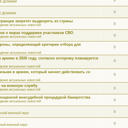
0
ИЕ ДОМАМИ
0
Е ДОМАМИ
ранцев запретят выдворять из страны
0
дение актуальных новостей
ов о мерах поддержки участников СВО
0
дение актуальных новостей
роны, определяющий критерии отбора для
0
дение актуальных новостей
 армию в 2026 году, согласно которому планируется
0
ение актуальных новостей
ризыве в армию, который начнет действовать со
0
ение актуальных новостей
 на военную службу
0
ение актуальных новостей
прощенной внесудебной процедурой банкротства
0
дение актуальных новостей
0
ский военный округ
0
ный военный округ