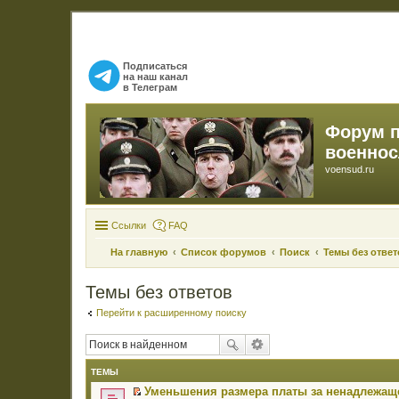
Подписаться
на наш канал
в Телеграм
Форум 
военно
voensud.ru
Ссылки
FAQ
На главную
Список форумов
Поиск
Темы без ответ
Темы без ответов
Перейти к расширенному поиску
ТЕМЫ
Уменьшения размера платы за ненадлежаще