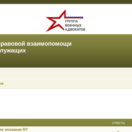
правовой взаимопомощи
служащих
ов
ОТВЕТЫ
е оказание КУ