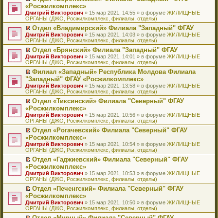
н
о
н
ч
н
р
т
П
«Росжилкомплекс»
и
о
о
и
е
в
и
е
Дмитрий Викторович
» 15 мар 2021, 14:55 » в форуме
ЖИЛИЩНЫЕ
ю
б
м
т
п
о
к
р
ОРГАНЫ (ДЖО, Росжилкомплекс, филиалы, отделы)
щ
у
а
р
м
п
е
е
с
н
о
у
е
й
Отдел «Владимирский» Филиала "Западный" ФГАУ
н
о
н
ч
н
р
т
П
Дмитрий Викторович
» 15 мар 2021, 14:03 » в форуме
ЖИЛИЩНЫЕ
и
о
о
и
е
в
и
е
ОРГАНЫ (ДЖО, Росжилкомплекс, филиалы, отделы)
ю
б
м
т
п
о
к
р
Отдел «Брянский» Филиала "Западный" ФГАУ
щ
у
а
р
м
п
е
П
Дмитрий Викторович
е
с
н
о
у
е
й
» 15 мар 2021, 14:01 » в форуме
ЖИЛИЩНЫЕ
е
ОРГАНЫ (ДЖО, Росжилкомплекс, филиалы, отделы)
н
о
н
ч
н
р
т
р
и
о
о
и
е
в
и
Филиал «Западный» Республика Молдова Филиала
е
ю
б
м
т
п
о
к
П
"Западный" ФГАУ «Росжилкомплекс»
й
щ
у
а
р
м
п
е
т
Дмитрий Викторович
е
с
н
о
у
е
» 15 мар 2021, 13:58 » в форуме
ЖИЛИЩНЫЕ
р
и
ОРГАНЫ (ДЖО, Росжилкомплекс, филиалы, отделы)
н
о
н
ч
н
р
е
к
и
о
о
и
е
в
й
Отдел «Тиксинский» Филиала "Северный" ФГАУ
п
ю
б
м
т
п
о
т
П
«Росжилкомплекс»
е
щ
у
а
р
м
и
е
р
Дмитрий Викторович
е
с
н
о
у
» 15 мар 2021, 10:56 » в форуме
ЖИЛИЩНЫЕ
к
р
в
ОРГАНЫ (ДЖО, Росжилкомплекс, филиалы, отделы)
н
о
н
ч
н
п
е
о
и
о
о
и
е
е
й
Отдел «Рогачевский» Филиала "Северный" ФГАУ
м
ю
б
м
т
п
р
т
П
«Росжилкомплекс»
у
щ
у
а
р
в
и
е
н
Дмитрий Викторович
е
с
н
о
» 15 мар 2021, 10:54 » в форуме
ЖИЛИЩНЫЕ
о
к
р
е
ОРГАНЫ (ДЖО, Росжилкомплекс, филиалы, отделы)
н
о
н
ч
м
п
е
п
и
о
о
и
у
е
й
Отдел «Гаджиевский» Филиала "Северный" ФГАУ
р
ю
б
м
т
н
р
т
П
«Росжилкомплекс»
о
щ
у
а
е
в
и
е
ч
Дмитрий Викторович
е
с
н
» 15 мар 2021, 10:53 » в форуме
ЖИЛИЩНЫЕ
п
о
к
р
и
ОРГАНЫ (ДЖО, Росжилкомплекс, филиалы, отделы)
н
о
н
р
м
п
е
т
и
о
о
о
у
е
й
Отдел «Печенгский» Филиала "Северный" ФГАУ
а
ю
б
м
ч
н
р
т
П
«Росжилкомплекс»
н
щ
у
и
е
в
и
е
н
Дмитрий Викторович
е
с
» 15 мар 2021, 10:50 » в форуме
ЖИЛИЩНЫЕ
т
п
о
к
р
о
ОРГАНЫ (ДЖО, Росжилкомплекс, филиалы, отделы)
н
о
а
р
м
п
е
м
и
о
н
о
у
е
й
Отдел «Мирный» Филиала "Северный" ФГАУ