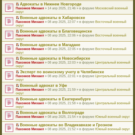
н
о
н
ч
у
е
й
Адвокаты в Нижнем Новгороде
и
о
о
и
н
р
т
П
Пахомов Михаил
» 14 апр 2025, 21:46 » в форуме
Московский военный
ю
б
м
т
е
в
и
е
округ
щ
у
а
п
о
к
р
е
с
н
Военные адвокаты в Хабаровске
р
м
п
е
н
о
н
П
Пахомов Михаил
о
у
е
й
» 08 апр 2025, 22:07 » в форуме
Восточный военный
и
о
о
е
округ
ч
н
р
т
ю
б
м
р
и
е
в
и
Военные адвокаты в Благовещенске
щ
у
е
т
п
о
к
П
Пахомов Михаил
е
с
й
» 08 апр 2025, 22:06 » в форуме
Восточный военный
а
р
м
п
е
округ
н
о
т
н
о
у
е
р
и
о
и
н
ч
н
р
Военные адвокаты в Магадане
е
ю
б
к
о
и
е
в
П
Пахомов Михаил
й
» 08 апр 2025, 22:05 » в форуме
Восточный военный
щ
п
м
т
п
о
е
округ
т
е
е
у
а
р
м
р
и
н
р
с
н
о
у
Военные адвокаты в Новосибирске
е
к
и
в
о
н
ч
н
П
Пахомов Михаил
й
» 08 апр 2025, 22:03 » в форуме
Центральный военный
п
ю
о
о
о
и
е
е
округ
т
е
м
б
м
т
п
р
и
р
у
Эксперт по воинскому учету в Челябинске
щ
у
а
р
е
к
в
н
П
Пахомов Михаил
е
с
н
о
й
» 08 апр 2025, 22:01 » в форуме
Центральный военный
п
о
е
е
округ
н
о
н
ч
т
е
м
п
р
и
о
о
и
и
р
у
Военный адвокат в Уфе
р
е
ю
б
м
т
к
в
н
П
Пахомов Михаил
о
й
» 08 апр 2025, 21:59 » в форуме
Центральный военный
щ
у
а
п
о
е
е
округ
ч
т
е
с
н
е
м
п
р
и
и
н
о
н
р
у
Военные адвокаты в Екатеринбурге
р
е
т
к
и
о
о
в
н
П
Пахомов Михаил
о
й
» 08 апр 2025, 21:58 » в форуме
Центральный военный
а
п
ю
б
м
о
е
е
округ
ч
т
н
е
щ
у
м
п
р
и
и
н
р
е
с
у
Военные адвокаты в Волгограде
р
е
т
к
о
в
н
о
н
П
Пахомов Михаил
о
й
» 08 апр 2025, 21:54 » в форуме
Южный военный округ
а
п
м
о
и
о
е
е
ч
т
н
е
у
м
ю
б
п
р
и
и
Военные адвокаты во Владикавказе и Грозном
н
р
с
у
щ
р
е
т
к
П
о
в
Пахомов Михаил
» 08 апр 2025, 21:52 » в форуме
Южный военный округ
о
н
е
о
й
а
п
е
м
о
о
е
н
ч
т
н
е