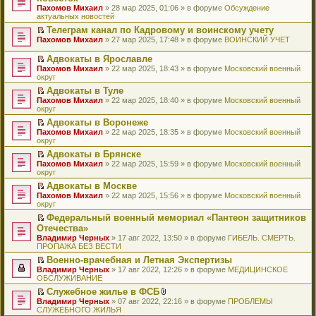
и
т
к
о
в
е
щ
н
Пахомов Михаил
о
» 28 мар 2025, 01:06 » в форуме
Обсуждение
о
ю
а
п
м
о
р
е
е
актуальных новостей
ч
о
н
е
у
м
е
н
п
и
б
н
р
с
у
й
Телеграм канал по Кадровому и воинскому учету
и
р
т
щ
о
в
о
н
т
П
ю
Пахомов Михаил
о
» 27 мар 2025, 17:48 » в форуме
ВОИНСКИЙ УЧЕТ
а
е
м
о
о
е
и
е
ч
н
н
у
м
б
п
к
р
и
Адвокаты в Ярославле
н
и
с
у
щ
р
п
е
т
П
о
ю
Пахомов Михаил
» 22 мар 2025, 18:43 » в форуме
Московский военный
о
н
е
о
е
й
а
е
м
округ
о
е
н
ч
р
т
н
р
у
б
п
и
и
в
и
Адвокаты в Туле
н
е
с
щ
р
ю
т
о
к
П
о
Пахомов Михаил
й
» 22 мар 2025, 18:40 » в форуме
Московский военный
о
е
о
а
м
п
е
м
округ
т
о
н
ч
н
у
е
р
у
и
б
и
и
Адвокаты в Воронеже
н
н
р
е
с
к
щ
ю
т
П
о
е
в
Пахомов Михаил
й
» 22 мар 2025, 18:35 » в форуме
Московский военный
о
п
е
а
е
м
п
о
округ
т
о
е
н
н
р
у
р
м
и
б
р
и
Адвокаты в Брянске
н
е
с
о
у
к
щ
в
ю
П
о
Пахомов Михаил
й
» 22 мар 2025, 15:59 » в форуме
Московский военный
о
ч
н
п
е
о
е
м
округ
т
о
и
е
е
н
м
р
у
и
б
т
п
р
и
у
Адвокаты в Москве
е
с
к
щ
а
р
в
ю
н
П
Пахомов Михаил
й
» 22 мар 2025, 15:56 » в форуме
Московский военный
о
п
е
н
о
о
е
е
округ
т
о
е
н
н
ч
м
п
р
и
б
р
и
о
и
у
Федеральный военный мемориал «Пантеон защитников
р
е
к
щ
в
ю
м
т
н
П
Отечества»
о
й
п
е
о
у
а
е
е
ч
т
Владимир Черных
е
» 17 авг 2022, 13:50 » в форуме
ГИБЕЛЬ. СМЕРТЬ.
н
м
с
н
п
р
и
и
ПРОПАЖА БЕЗ ВЕСТИ
р
и
у
о
н
р
е
т
к
в
ю
н
о
о
о
й
Военно-врачебная и Летная Экспертизы
а
п
о
е
б
м
ч
т
П
Владимир Черных
н
е
» 17 авг 2022, 12:26 » в форуме
МЕДИЦИНСКОЕ
м
п
щ
у
и
и
е
ОБСЛУЖИВАНИЕ
н
р
у
р
е
с
т
к
р
о
в
н
о
Служебное жилье в ФСБ
н
о
а
п
е
м
о
е
ч
П
В
и
о
Владимир Черных
н
е
й
» 07 авг 2022, 22:16 » в форуме
ПРОБЛЕМЫ
у
м
п
и
е
л
ю
б
СЛУЖЕБНОГО ЖИЛЬЯ
н
р
т
с
у
р
т
р
о