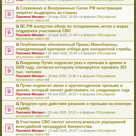
т
е
и
р
Служивших в Вооруженных Силах РФ иностранцев
к
е
П
запретят выдворять из страны
п
й
е
Пахомов Михаил
» 24 мар 2026, 19:04 » в форуме
Обсуждение
е
т
р
актуальных новостей
р
и
е
в
к
й
ВС РФ выпустил обзор по оспариванию актов о мерах
о
п
т
П
поддержки участников СВО
м
е
и
е
Пахомов Михаил
» 16 фев 2026, 17:44 » в форуме
Обсуждение
у
р
к
р
актуальных новостей
н
в
п
е
е
о
е
й
Опубликован обновленный Приказ Минобороны,
п
м
р
т
П
определяющий критерии отбора для контрактной службы
р
у
в
и
е
Пахомов Михаил
» 02 фев 2026, 20:25 » в форуме
Обсуждение
о
н
о
к
р
актуальных новостей
ч
е
м
п
е
и
п
у
е
й
Владимир Путин подписал указ о призыве в армию в
т
р
н
р
т
П
2026 году, согласно которому планируется призвать 261
а
о
е
в
и
е
тыс. человек
н
ч
п
о
к
р
н
и
Пахомов Михаил
» 19 янв 2026, 15:56 » в форуме
Обсуждение
р
м
п
е
о
т
актуальных новостей
о
у
е
й
м
а
ч
н
р
т
Путин подписал закон о круглогодичном призыве в
у
н
и
е
в
и
П
армию, который начнет действовать со следующего года
с
н
т
п
о
к
е
о
о
Пахомов Михаил
» 06 ноя 2025, 16:32 » в форуме
Обсуждение
а
р
м
п
р
о
м
актуальных новостей
н
о
у
е
е
б
у
н
ч
н
р
й
Продлен срок действия решения о призыве на военную
щ
с
о
и
е
в
т
П
службу
е
о
м
т
п
о
и
е
н
о
Пахомов Михаил
» 19 сен 2025, 10:23 » в форуме
Обсуждение
у
а
р
м
к
р
и
б
актуальных новостей
с
н
о
у
п
е
ю
щ
о
н
ч
н
е
й
Участники СВО смогут воспользоваться упрощенной
е
о
о
и
е
р
т
П
внесудебной процедурой банкротства
н
б
м
т
п
в
и
е
и
Пахомов Михаил
» 13 май 2025, 22:07 » в форуме
Обсуждение
щ
у
а
р
о
к
р
ю
актуальных новостей
е
с
н
о
м
п
е