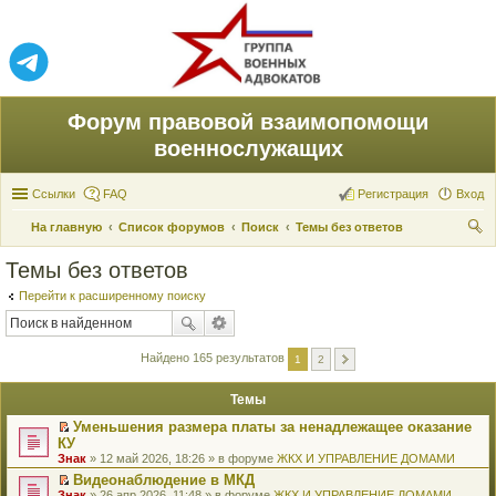
Форум правовой взаимопомощи
военнослужащих
Ссылки
FAQ
Регистрация
Вход
На главную
Список форумов
Поиск
Темы без ответов
ои
Темы без ответов
ск
Перейти к расширенному поиску
Найдено 165 результатов
1
2
Темы
Уменьшения размера платы за ненадлежащее оказание
П
КУ
е
Знак
» 12 май 2026, 18:26 » в форуме
ЖКХ И УПРАВЛЕНИЕ ДОМАМИ
р
е
Видеонаблюдение в МКД
й
П
Знак
» 26 апр 2026, 11:48 » в форуме
ЖКХ И УПРАВЛЕНИЕ ДОМАМИ