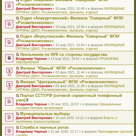
у
ю
б
н
ч
н
р
т
П
«Росжилкомплекс»
с
щ
о
и
е
в
и
е
о
Дмитрий Викторович
е
» 15 мар 2021, 10:48 » в форуме
ЖИЛИЩНЫЕ
м
т
п
о
к
р
о
ОРГАНЫ (ДЖО, Росжилкомплекс, филиалы, отделы)
н
у
а
р
м
п
е
б
и
с
н
о
у
е
й
Отдел «Алакурттинский» Филиала "Северный" ФГАУ
щ
ю
о
н
ч
н
р
т
П
«Росжилкомплекс»
е
о
о
и
е
в
и
е
н
Дмитрий Викторович
» 15 мар 2021, 10:46 » в форуме
ЖИЛИЩНЫЕ
б
м
т
п
о
к
р
и
ОРГАНЫ (ДЖО, Росжилкомплекс, филиалы, отделы)
щ
у
а
р
м
п
е
ю
е
с
н
о
у
е
й
Отдел «Воркутинский» Филиала "Северный" ФГАУ
н
о
н
ч
н
р
т
П
«Росжилкомплекс»
и
о
о
и
е
в
и
е
Дмитрий Викторович
» 15 мар 2021, 10:44 » в форуме
ЖИЛИЩНЫЕ
ю
б
м
т
п
о
к
р
ОРГАНЫ (ДЖО, Росжилкомплекс, филиалы, отделы)
щ
у
а
р
м
п
е
е
с
н
о
у
е
й
Увольнение по НУК со стороны государства
н
о
н
ч
н
р
т
П
Владимир Черных
» 13 мар 2021, 18:52 » в форуме
ПРОБЛЕМЫ
и
о
о
и
е
в
и
е
УВОЛЬНЕНИЯ
ю
б
м
т
п
о
к
р
Филиал "Южный" ФГАУ «Росжилкомплекс»
щ
у
а
р
м
п
е
П
Дмитрий Викторович
е
с
н
о
у
е
й
» 03 фев 2021, 11:44 » в форуме
ЖИЛИЩНЫЕ
е
ОРГАНЫ (ДЖО, Росжилкомплекс, филиалы, отделы)
н
о
н
ч
н
р
т
р
и
о
о
и
е
в
и
Филиал "Центральный" ФГАУ «Росжилкомплекс»
е
ю
б
м
т
п
о
к
П
Дмитрий Викторович
й
» 03 фев 2021, 11:39 » в форуме
ЖИЛИЩНЫЕ
щ
у
а
р
м
п
е
ОРГАНЫ (ДЖО, Росжилкомплекс, филиалы, отделы)
т
е
с
н
о
у
е
р
и
н
о
н
ч
н
р
Портал ССТУ.РФ (сетевой справочный телефонный
е
к
и
о
о
и
е
в
П
узел)
й
п
ю
б
м
т
п
о
е
т
В
Владимир Черных
е
» 03 янв 2021, 20:57 » в форуме
Официальные
щ
у
а
р
м
р
и
л
государственные организации
р
е
с
н
о
у
е
к
о
в
н
о
н
ч
н
й
Муниципальные выборы
п
ж
о
и
о
о
и
е
т
П
Дмитрий Викторович
е
е
» 16 ноя 2020, 14:21 » в форуме
Власть о
м
ю
б
м
т
п
и
е
проблемах военнослужащих
р
н
у
щ
у
а
р
к
р
в
и
н
е
с
н
о
Служба в научных ротах
п
е
о
я
е
н
о
н
ч
П
Владимир Черных
е
й
» 11 авг 2020, 22:17 » в форуме
Прохождение срочной
м
п
и
о
о
и
е
службы
р
т
у