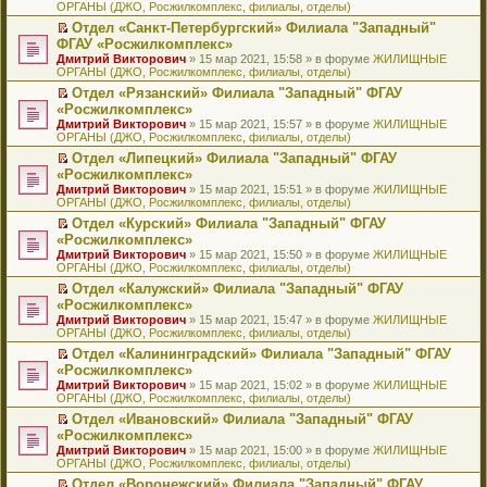
ОРГАНЫ (ДЖО, Росжилкомплекс, филиалы, отделы)
щ
у
а
р
м
п
е
е
с
н
о
у
е
й
Отдел «Санкт-Петербургский» Филиала "Западный"
н
о
н
ч
н
р
т
П
ФГАУ «Росжилкомплекс»
и
о
о
и
е
в
и
е
Дмитрий Викторович
» 15 мар 2021, 15:58 » в форуме
ЖИЛИЩНЫЕ
ю
б
м
т
п
о
к
р
ОРГАНЫ (ДЖО, Росжилкомплекс, филиалы, отделы)
щ
у
а
р
м
п
е
е
с
н
о
у
е
й
Отдел «Рязанский» Филиала "Западный" ФГАУ
н
о
н
ч
н
р
т
П
«Росжилкомплекс»
и
о
о
и
е
в
и
е
Дмитрий Викторович
» 15 мар 2021, 15:57 » в форуме
ЖИЛИЩНЫЕ
ю
б
м
т
п
о
к
р
ОРГАНЫ (ДЖО, Росжилкомплекс, филиалы, отделы)
щ
у
а
р
м
п
е
е
с
н
о
у
е
й
Отдел «Липецкий» Филиала "Западный" ФГАУ
н
о
н
ч
н
р
т
П
«Росжилкомплекс»
и
о
о
и
е
в
и
е
Дмитрий Викторович
» 15 мар 2021, 15:51 » в форуме
ЖИЛИЩНЫЕ
ю
б
м
т
п
о
к
р
ОРГАНЫ (ДЖО, Росжилкомплекс, филиалы, отделы)
щ
у
а
р
м
п
е
е
с
н
о
у
е
й
Отдел «Курский» Филиала "Западный" ФГАУ
н
о
н
ч
н
р
т
П
«Росжилкомплекс»
и
о
о
и
е
в
и
е
Дмитрий Викторович
» 15 мар 2021, 15:50 » в форуме
ЖИЛИЩНЫЕ
ю
б
м
т
п
о
к
р
ОРГАНЫ (ДЖО, Росжилкомплекс, филиалы, отделы)
щ
у
а
р
м
п
е
е
с
н
о
у
е
й
Отдел «Калужский» Филиала "Западный" ФГАУ
н
о
н
ч
н
р
т
П
«Росжилкомплекс»
и
о
о
и
е
в
и
е
Дмитрий Викторович
» 15 мар 2021, 15:47 » в форуме
ЖИЛИЩНЫЕ
ю
б
м
т
п
о
к
р
ОРГАНЫ (ДЖО, Росжилкомплекс, филиалы, отделы)
щ
у
а
р
м
п
е
е
с
н
о
у
е
й
Отдел «Калининградский» Филиала "Западный" ФГАУ
н
о
н
ч
н
р
т
П
«Росжилкомплекс»
и
о
о
и
е
в
и
е
Дмитрий Викторович
» 15 мар 2021, 15:02 » в форуме
ЖИЛИЩНЫЕ
ю
б
м
т
п
о
к
р
ОРГАНЫ (ДЖО, Росжилкомплекс, филиалы, отделы)
щ
у
а
р
м
п
е
е
с
н
о
у
е
й
Отдел «Ивановский» Филиала "Западный" ФГАУ
н
о
н
ч
н
р
т
П
«Росжилкомплекс»
и
о
о
и
е
в
и
е
Дмитрий Викторович
» 15 мар 2021, 15:00 » в форуме
ЖИЛИЩНЫЕ
ю
б
м
т
п
о
к
р
ОРГАНЫ (ДЖО, Росжилкомплекс, филиалы, отделы)
щ
у
а
р
м
п
е
е
с
н
о
у
е
й
Отдел «Воронежский» Филиала "Западный" ФГАУ