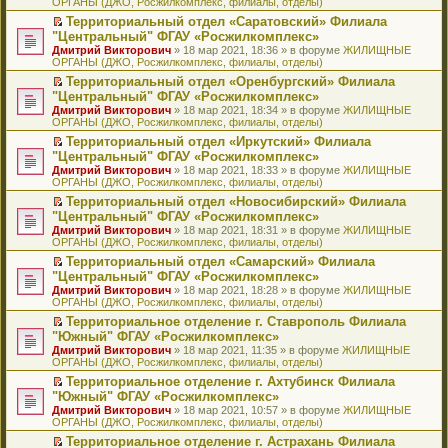
ОРГАНЫ (ДЖО, Росжилкомплекс, филиалы, отделы)
щ
у
а
р
м
п
е
е
с
н
о
у
е
й
Территориальный отдел «Саратовский» Филиала
н
о
н
ч
н
р
т
П
"Центральный" ФГАУ «Росжилкомплекс»
и
о
о
и
е
в
и
е
Дмитрий Викторович
» 18 мар 2021, 18:36 » в форуме
ЖИЛИЩНЫЕ
ю
б
м
т
п
о
к
р
ОРГАНЫ (ДЖО, Росжилкомплекс, филиалы, отделы)
щ
у
а
р
м
п
е
е
с
н
о
у
е
й
Территориальный отдел «Оренбургский» Филиала
н
о
н
ч
н
р
т
П
"Центральный" ФГАУ «Росжилкомплекс»
и
о
о
и
е
в
и
е
Дмитрий Викторович
» 18 мар 2021, 18:34 » в форуме
ЖИЛИЩНЫЕ
ю
б
м
т
п
о
к
р
ОРГАНЫ (ДЖО, Росжилкомплекс, филиалы, отделы)
щ
у
а
р
м
п
е
е
с
н
о
у
е
й
Территориальный отдел «Иркутский» Филиала
н
о
н
ч
н
р
т
П
"Центральный" ФГАУ «Росжилкомплекс»
и
о
о
и
е
в
и
е
Дмитрий Викторович
» 18 мар 2021, 18:33 » в форуме
ЖИЛИЩНЫЕ
ю
б
м
т
п
о
к
р
ОРГАНЫ (ДЖО, Росжилкомплекс, филиалы, отделы)
щ
у
а
р
м
п
е
е
с
н
о
у
е
й
Территориальный отдел «Новосибирский» Филиала
н
о
н
ч
н
р
т
П
"Центральный" ФГАУ «Росжилкомплекс»
и
о
о
и
е
в
и
е
Дмитрий Викторович
» 18 мар 2021, 18:31 » в форуме
ЖИЛИЩНЫЕ
ю
б
м
т
п
о
к
р
ОРГАНЫ (ДЖО, Росжилкомплекс, филиалы, отделы)
щ
у
а
р
м
п
е
е
с
н
о
у
е
й
Территориальный отдел «Самарский» Филиала
н
о
н
ч
н
р
т
П
"Центральный" ФГАУ «Росжилкомплекс»
и
о
о
и
е
в
и
е
Дмитрий Викторович
» 18 мар 2021, 18:28 » в форуме
ЖИЛИЩНЫЕ
ю
б
м
т
п
о
к
р
ОРГАНЫ (ДЖО, Росжилкомплекс, филиалы, отделы)
щ
у
а
р
м
п
е
е
с
н
о
у
е
й
Территориальное отделение г. Ставрополь Филиала
н
о
н
ч
н
р
т
П
"Южный" ФГАУ «Росжилкомплекс»
и
о
о
и
е
в
и
е
Дмитрий Викторович
» 18 мар 2021, 11:35 » в форуме
ЖИЛИЩНЫЕ
ю
б
м
т
п
о
к
р
ОРГАНЫ (ДЖО, Росжилкомплекс, филиалы, отделы)
щ
у
а
р
м
п
е
е
с
н
о
у
е
й
Территориальное отделение г. Ахтубинск Филиала
н
о
н
ч
н
р
т
П
"Южный" ФГАУ «Росжилкомплекс»
и
о
о
и
е
в
и
е
Дмитрий Викторович
» 18 мар 2021, 10:57 » в форуме
ЖИЛИЩНЫЕ
ю
б
м
т
п
о
к
р
ОРГАНЫ (ДЖО, Росжилкомплекс, филиалы, отделы)
щ
у
а
р
м
п
е
е
с
н
о
у
е
й
Территориальное отделение г. Астрахань Филиала