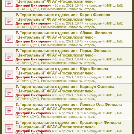
б
м
"Центральный" ФГАУ «Росжилкомплекс»
и
н
и
е
в
и
е
щ
у
ю
Дмитрий Викторович
» 18 мар 2021, 18:48 » в форуме
ЖИЛИЩНЫЕ
н
т
п
о
к
р
е
с
ОРГАНЫ (ДЖО, Росжилкомплекс, филиалы, отделы)
о
а
р
м
п
е
н
о
м
н
о
у
е
й
Территориальное отделение г. Киров Филиала
и
о
у
н
ч
н
р
т
П
ю
б
"Центральный" ФГАУ «Росжилкомплекс»
с
о
и
е
в
и
е
щ
Дмитрий Викторович
» 18 мар 2021, 18:47 » в форуме
ЖИЛИЩНЫЕ
о
м
т
п
о
к
р
е
ОРГАНЫ (ДЖО, Росжилкомплекс, филиалы, отделы)
о
у
а
р
м
п
е
н
б
с
н
о
у
е
й
Территориальное отделение г. Абакан Филиала
и
щ
о
н
ч
н
р
т
П
ю
"Центральный" ФГАУ «Росжилкомплекс»
е
о
о
и
е
в
и
е
Дмитрий Викторович
» 18 мар 2021, 18:45 » в форуме
ЖИЛИЩНЫЕ
н
б
м
т
п
о
к
р
ОРГАНЫ (ДЖО, Росжилкомплекс, филиалы, отделы)
и
щ
у
а
р
м
п
е
ю
е
с
н
о
у
е
й
Территориальное отделение г. Пермь Филиала
н
о
н
ч
н
р
т
П
"Центральный" ФГАУ «Росжилкомплекс»
и
о
о
и
е
в
и
е
Дмитрий Викторович
» 18 мар 2021, 18:44 » в форуме
ЖИЛИЩНЫЕ
ю
б
м
т
п
о
к
р
ОРГАНЫ (ДЖО, Росжилкомплекс, филиалы, отделы)
щ
у
а
р
м
п
е
е
с
н
о
у
е
й
Территориальное отделение г. Юрга Филиала
н
о
н
ч
н
р
т
П
"Центральный" ФГАУ «Росжилкомплекс»
и
о
о
и
е
в
и
е
Дмитрий Викторович
» 18 мар 2021, 18:42 » в форуме
ЖИЛИЩНЫЕ
ю
б
м
т
п
о
к
р
ОРГАНЫ (ДЖО, Росжилкомплекс, филиалы, отделы)
щ
у
а
р
м
п
е
е
с
н
о
у
е
й
Территориальное отделение г. Барнаул Филиала
н
о
н
ч
н
р
т
П
"Центральный" ФГАУ «Росжилкомплекс»
и
о
о
и
е
в
и
е
Дмитрий Викторович
» 18 мар 2021, 18:40 » в форуме
ЖИЛИЩНЫЕ
ю
б
м
т
п
о
к
р
ОРГАНЫ (ДЖО, Росжилкомплекс, филиалы, отделы)
щ
у
а
р
м
п
е
е
с
н
о
у
е
й
Территориальное отделение г. Йошкар-Ола Филиала
н
о
н
ч
н
р
т
П
"Центральный" ФГАУ «Росжилкомплекс»
и
о
о
и
е
в
и
е
Дмитрий Викторович
» 18 мар 2021, 18:39 » в форуме
ЖИЛИЩНЫЕ
ю
б
м
т
п
о
к
р
ОРГАНЫ (ДЖО, Росжилкомплекс, филиалы, отделы)
щ
у
а
р
м
п
е
е
с
н
о
у
е
й
Территориальное отделение г. Красноярск Филиала
н
о
н
ч
н
р
т
П
"Центральный" ФГАУ «Росжилкомплекс»
и
о
о
и
е
в
и
е
Дмитрий Викторович
» 18 мар 2021, 18:37 » в форуме
ЖИЛИЩНЫЕ
ю
б
м
т
п
о
к
р