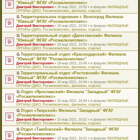
н
о
н
ч
н
р
т
П
"Южный" ФГАУ «Росжилкомплекс»
и
о
о
и
е
в
и
е
Дмитрий Викторович
» 18 мар 2021, 10:55 » в форуме
ЖИЛИЩНЫЕ
ю
б
м
т
п
о
к
р
ОРГАНЫ (ДЖО, Росжилкомплекс, филиалы, отделы)
щ
у
а
р
м
п
е
е
с
н
о
у
е
й
Территориальное отделение г. Волгоград Филиала
н
о
н
ч
н
р
т
П
"Южный" ФГАУ «Росжилкомплекс»
и
о
о
и
е
в
и
е
Дмитрий Викторович
» 18 мар 2021, 10:54 » в форуме
ЖИЛИЩНЫЕ
ю
б
м
т
п
о
к
р
ОРГАНЫ (ДЖО, Росжилкомплекс, филиалы, отделы)
щ
у
а
р
м
п
е
е
с
н
о
у
е
й
Территориальный отдел «Дагестанский» Филиала
н
о
н
ч
н
р
т
П
"Южный" ФГАУ «Росжилкомплекс»
и
о
о
и
е
в
и
е
Дмитрий Викторович
» 18 мар 2021, 10:50 » в форуме
ЖИЛИЩНЫЕ
ю
б
м
т
п
о
к
р
ОРГАНЫ (ДЖО, Росжилкомплекс, филиалы, отделы)
щ
у
а
р
м
п
е
е
с
н
о
у
е
й
Территориальный отдел «Краснодарский» Филиала
н
о
н
ч
н
р
т
П
"Южный" ФГАУ "Росжилкомплекс"
и
о
о
и
е
в
и
е
Дмитрий Викторович
» 18 мар 2021, 10:46 » в форуме
ЖИЛИЩНЫЕ
ю
б
м
т
п
о
к
р
ОРГАНЫ (ДЖО, Росжилкомплекс, филиалы, отделы)
щ
у
а
р
м
п
е
е
с
н
о
у
е
й
Территориальный отдел «Ростовский» Филиала
н
о
н
ч
н
р
т
П
"Южный" ФГАУ «Росжилкомплекс»
и
о
о
и
е
в
и
е
Дмитрий Викторович
» 18 мар 2021, 10:44 » в форуме
ЖИЛИЩНЫЕ
ю
б
м
т
п
о
к
р
ОРГАНЫ (ДЖО, Росжилкомплекс, филиалы, отделы)
щ
у
а
р
м
п
е
е
с
н
о
у
е
й
Отдел «Ярославский» Филиала "Западный" ФГАУ
н
о
н
ч
н
р
т
П
«Росжилкомплекс»
и
о
о
и
е
в
и
е
Дмитрий Викторович
» 15 мар 2021, 16:04 » в форуме
ЖИЛИЩНЫЕ
ю
б
м
т
п
о
к
р
ОРГАНЫ (ДЖО, Росжилкомплекс, филиалы, отделы)
щ
у
а
р
м
п
е
е
с
н
о
у
е
й
Отдел «Тверской» Филиала "Западный" ФГАУ
н
о
н
ч
н
р
т
П
«Росжилкомплекс»
и
о
о
и
е
в
и
е
Дмитрий Викторович
» 15 мар 2021, 16:02 » в форуме
ЖИЛИЩНЫЕ
ю
б
м
т
п
о
к
р
ОРГАНЫ (ДЖО, Росжилкомплекс, филиалы, отделы)
щ
у
а
р
м
п
е
е
с
н
о
у
е
й
Отдел «Тамбовский» Филиала "Западный" ФГАУ
н
о
н
ч
н
р
т
П
«Росжилкомплекс»
и
о
о
и
е
в
и
е
Дмитрий Викторович
» 15 мар 2021, 16:01 » в форуме
ЖИЛИЩНЫЕ
ю
б
м
т
п
о
к
р