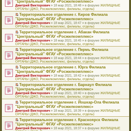
б
м
"Центральный" ФГАУ «Росжилкомплекс»
и
н
и
е
в
и
е
щ
у
ю
Дмитрий Викторович
» 18 мар 2021, 18:48 » в форуме
ЖИЛИЩНЫЕ
н
т
п
о
к
р
е
с
ОРГАНЫ (ДЖО, Росжилкомплекс, филиалы, отделы)
о
а
р
м
п
е
н
о
м
н
о
у
е
й
Территориальное отделение г. Киров Филиала
и
о
у
н
ч
н
р
т
П
ю
б
"Центральный" ФГАУ «Росжилкомплекс»
с
о
и
е
в
и
е
щ
Дмитрий Викторович
» 18 мар 2021, 18:47 » в форуме
ЖИЛИЩНЫЕ
о
м
т
п
о
к
р
е
ОРГАНЫ (ДЖО, Росжилкомплекс, филиалы, отделы)
о
у
а
р
м
п
е
н
б
с
н
о
у
е
й
Территориальное отделение г. Абакан Филиала
и
щ
о
н
ч
н
р
т
П
ю
"Центральный" ФГАУ «Росжилкомплекс»
е
о
о
и
е
в
и
е
Дмитрий Викторович
» 18 мар 2021, 18:45 » в форуме
ЖИЛИЩНЫЕ
н
б
м
т
п
о
к
р
ОРГАНЫ (ДЖО, Росжилкомплекс, филиалы, отделы)
и
щ
у
а
р
м
п
е
ю
е
с
н
о
у
е
й
Территориальное отделение г. Пермь Филиала
н
о
н
ч
н
р
т
П
"Центральный" ФГАУ «Росжилкомплекс»
и
о
о
и
е
в
и
е
Дмитрий Викторович
» 18 мар 2021, 18:44 » в форуме
ЖИЛИЩНЫЕ
ю
б
м
т
п
о
к
р
ОРГАНЫ (ДЖО, Росжилкомплекс, филиалы, отделы)
щ
у
а
р
м
п
е
е
с
н
о
у
е
й
Территориальное отделение г. Юрга Филиала
н
о
н
ч
н
р
т
П
"Центральный" ФГАУ «Росжилкомплекс»
и
о
о
и
е
в
и
е
Дмитрий Викторович
» 18 мар 2021, 18:42 » в форуме
ЖИЛИЩНЫЕ
ю
б
м
т
п
о
к
р
ОРГАНЫ (ДЖО, Росжилкомплекс, филиалы, отделы)
щ
у
а
р
м
п
е
е
с
н
о
у
е
й
Территориальное отделение г. Барнаул Филиала
н
о
н
ч
н
р
т
П
"Центральный" ФГАУ «Росжилкомплекс»
и
о
о
и
е
в
и
е
Дмитрий Викторович
» 18 мар 2021, 18:40 » в форуме
ЖИЛИЩНЫЕ
ю
б
м
т
п
о
к
р
ОРГАНЫ (ДЖО, Росжилкомплекс, филиалы, отделы)
щ
у
а
р
м
п
е
е
с
н
о
у
е
й
Территориальное отделение г. Йошкар-Ола Филиала
н
о
н
ч
н
р
т
П
"Центральный" ФГАУ «Росжилкомплекс»
и
о
о
и
е
в
и
е
Дмитрий Викторович
» 18 мар 2021, 18:39 » в форуме
ЖИЛИЩНЫЕ
ю
б
м
т
п
о
к
р
ОРГАНЫ (ДЖО, Росжилкомплекс, филиалы, отделы)
щ
у
а
р
м
п
е
е
с
н
о
у
е
й
Территориальное отделение г. Красноярск Филиала
н
о
н
ч
н
р
т
П
"Центральный" ФГАУ «Росжилкомплекс»
и
о
о
и
е
в
и
е
Дмитрий Викторович
» 18 мар 2021, 18:37 » в форуме
ЖИЛИЩНЫЕ
ю
б
м
т
п
о
к
р