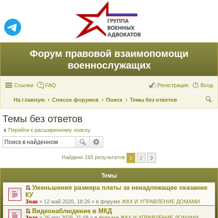
Форум правовой взаимопомощи
военнослужащих
Ссылки
FAQ
Регистрация
Вход
На главную
Список форумов
Поиск
Темы без ответов
ои
Темы без ответов
ск
Перейти к расширенному поиску
Найдено 165 результатов
1
2
Темы
Уменьшения размера платы за ненадлежащее оказание
П
КУ
е
Знак
» 12 май 2026, 18:26 » в форуме
ЖКХ И УПРАВЛЕНИЕ ДОМАМИ
р
е
Видеонаблюдение в МКД
й
П
Знак
» 26 апр 2026, 11:48 » в форуме
ЖКХ И УПРАВЛЕНИЕ ДОМАМИ