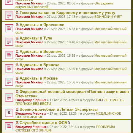
и
т
к
о
в
е
щ
н
Пахомов Михаил
о
» 28 мар 2025, 01:06 » в форуме
Обсуждение
о
ю
а
п
м
о
р
е
е
актуальных новостей
ч
о
н
е
у
м
е
н
п
и
б
н
р
с
у
й
Телеграм канал по Кадровому и воинскому учету
и
р
т
щ
о
в
о
н
т
П
ю
Пахомов Михаил
о
» 27 мар 2025, 17:48 » в форуме
ВОИНСКИЙ УЧЕТ
а
е
м
о
о
е
и
е
ч
н
н
у
м
б
п
к
р
и
Адвокаты в Ярославле
н
и
с
у
щ
р
п
е
т
П
о
ю
Пахомов Михаил
» 22 мар 2025, 18:43 » в форуме
Московский военный
о
н
е
о
е
й
а
е
м
округ
о
е
н
ч
р
т
н
р
у
б
п
и
и
в
и
Адвокаты в Туле
н
е
с
щ
р
ю
т
о
к
П
о
Пахомов Михаил
й
» 22 мар 2025, 18:40 » в форуме
Московский военный
о
е
о
а
м
п
е
м
округ
т
о
н
ч
н
у
е
р
у
и
б
и
и
Адвокаты в Воронеже
н
н
р
е
с
к
щ
ю
т
П
о
е
в
Пахомов Михаил
й
» 22 мар 2025, 18:35 » в форуме
Московский военный
о
п
е
а
е
м
п
о
округ
т
о
е
н
н
р
у
р
м
и
б
р
и
Адвокаты в Брянске
н
е
с
о
у
к
щ
в
ю
П
о
Пахомов Михаил
й
» 22 мар 2025, 15:59 » в форуме
Московский военный
о
ч
н
п
е
о
е
м
округ
т
о
и
е
е
н
м
р
у
и
б
т
п
р
и
у
Адвокаты в Москве
е
с
к
щ
а
р
в
ю
н
П
Пахомов Михаил
й
» 22 мар 2025, 15:56 » в форуме
Московский военный
о
п
е
н
о
о
е
е
округ
т
о
е
н
н
ч
м
п
р
и
б
р
и
о
и
у
Федеральный военный мемориал «Пантеон защитников
р
е
к
щ
в
ю
м
т
н
П
Отечества»
о
й
п
е
о
у
а
е
е
ч
т
Владимир Черных
е
» 17 авг 2022, 13:50 » в форуме
ГИБЕЛЬ. СМЕРТЬ.
н
м
с
н
п
р
и
и
ПРОПАЖА БЕЗ ВЕСТИ
р
и
у
о
н
р
е
т
к
в
ю
н
о
о
о
й
Военно-врачебная и Летная Экспертизы
а
п
о
е
б
м
ч
т
П
Владимир Черных
н
е
» 17 авг 2022, 12:26 » в форуме
МЕДИЦИНСКОЕ
м
п
щ
у
и
и
е
ОБСЛУЖИВАНИЕ
н
р
у
р
е
с
т
к
р
о
в
н
о
Служебное жилье в ФСБ
н
о
а
п
е
м
о
е
ч
П
В
и
о
Владимир Черных
н
е
й
» 07 авг 2022, 22:16 » в форуме
ПРОБЛЕМЫ
у
м
п
и
е
л
ю
б
СЛУЖЕБНОГО ЖИЛЬЯ
н
р
т
с
у
р
т
р
о