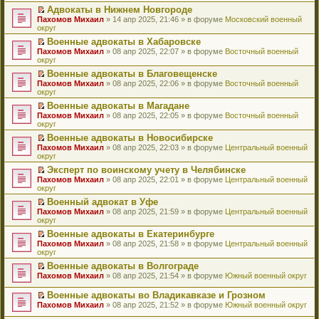
н
о
н
ч
у
е
й
Адвокаты в Нижнем Новгороде
и
о
о
и
н
р
т
П
Пахомов Михаил
» 14 апр 2025, 21:46 » в форуме
Московский военный
ю
б
м
т
е
в
и
е
округ
щ
у
а
п
о
к
р
е
с
н
Военные адвокаты в Хабаровске
р
м
п
е
н
о
н
П
Пахомов Михаил
о
у
е
й
» 08 апр 2025, 22:07 » в форуме
Восточный военный
и
о
о
е
округ
ч
н
р
т
ю
б
м
р
и
е
в
и
Военные адвокаты в Благовещенске
щ
у
е
т
п
о
к
П
Пахомов Михаил
е
с
й
» 08 апр 2025, 22:06 » в форуме
Восточный военный
а
р
м
п
е
округ
н
о
т
н
о
у
е
р
и
о
и
н
ч
н
р
Военные адвокаты в Магадане
е
ю
б
к
о
и
е
в
П
Пахомов Михаил
й
» 08 апр 2025, 22:05 » в форуме
Восточный военный
щ
п
м
т
п
о
е
округ
т
е
е
у
а
р
м
р
и
н
р
с
н
о
у
Военные адвокаты в Новосибирске
е
к
и
в
о
н
ч
н
П
Пахомов Михаил
й
» 08 апр 2025, 22:03 » в форуме
Центральный военный
п
ю
о
о
о
и
е
е
округ
т
е
м
б
м
т
п
р
и
р
у
Эксперт по воинскому учету в Челябинске
щ
у
а
р
е
к
в
н
П
Пахомов Михаил
е
с
н
о
й
» 08 апр 2025, 22:01 » в форуме
Центральный военный
п
о
е
е
округ
н
о
н
ч
т
е
м
п
р
и
о
о
и
и
р
у
Военный адвокат в Уфе
р
е
ю
б
м
т
к
в
н
П
Пахомов Михаил
о
й
» 08 апр 2025, 21:59 » в форуме
Центральный военный
щ
у
а
п
о
е
е
округ
ч
т
е
с
н
е
м
п
р
и
и
н
о
н
р
у
Военные адвокаты в Екатеринбурге
р
е
т
к
и
о
о
в
н
П
Пахомов Михаил
о
й
» 08 апр 2025, 21:58 » в форуме
Центральный военный
а
п
ю
б
м
о
е
е
округ
ч
т
н
е
щ
у
м
п
р
и
и
н
р
е
с
у
Военные адвокаты в Волгограде
р
е
т
к
о
в
н
о
н
П
Пахомов Михаил
о
й
» 08 апр 2025, 21:54 » в форуме
Южный военный округ
а
п
м
о
и
о
е
е
ч
т
н
е
у
м
ю
б
п
р
и
и
Военные адвокаты во Владикавказе и Грозном
н
р
с
у
щ
р
е
т
к
П
о
в
Пахомов Михаил
» 08 апр 2025, 21:52 » в форуме
Южный военный округ
о
н
е
о
й
а
п
е
м
о
о
е
н
ч
т
н
е