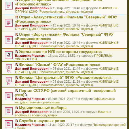
у
ю
б
н
ч
н
р
т
П
«Росжилкомплекс»
с
щ
о
и
е
в
и
е
о
Дмитрий Викторович
е
» 15 мар 2021, 10:48 » в форуме
ЖИЛИЩНЫЕ
м
т
п
о
к
р
о
ОРГАНЫ (ДЖО, Росжилкомплекс, филиалы, отделы)
н
у
а
р
м
п
е
б
и
с
н
о
у
е
й
Отдел «Алакурттинский» Филиала "Северный" ФГАУ
щ
ю
о
н
ч
н
р
т
П
«Росжилкомплекс»
е
о
о
и
е
в
и
е
н
Дмитрий Викторович
» 15 мар 2021, 10:46 » в форуме
ЖИЛИЩНЫЕ
б
м
т
п
о
к
р
и
ОРГАНЫ (ДЖО, Росжилкомплекс, филиалы, отделы)
щ
у
а
р
м
п
е
ю
е
с
н
о
у
е
й
Отдел «Воркутинский» Филиала "Северный" ФГАУ
н
о
н
ч
н
р
т
П
«Росжилкомплекс»
и
о
о
и
е
в
и
е
Дмитрий Викторович
» 15 мар 2021, 10:44 » в форуме
ЖИЛИЩНЫЕ
ю
б
м
т
п
о
к
р
ОРГАНЫ (ДЖО, Росжилкомплекс, филиалы, отделы)
щ
у
а
р
м
п
е
е
с
н
о
у
е
й
Увольнение по НУК со стороны государства
н
о
н
ч
н
р
т
П
Владимир Черных
» 13 мар 2021, 18:52 » в форуме
ПРОБЛЕМЫ
и
о
о
и
е
в
и
е
УВОЛЬНЕНИЯ
ю
б
м
т
п
о
к
р
Филиал "Южный" ФГАУ «Росжилкомплекс»
щ
у
а
р
м
п
е
П
Дмитрий Викторович
е
с
н
о
у
е
й
» 03 фев 2021, 11:44 » в форуме
ЖИЛИЩНЫЕ
е
ОРГАНЫ (ДЖО, Росжилкомплекс, филиалы, отделы)
н
о
н
ч
н
р
т
р
и
о
о
и
е
в
и
Филиал "Центральный" ФГАУ «Росжилкомплекс»
е
ю
б
м
т
п
о
к
П
Дмитрий Викторович
й
» 03 фев 2021, 11:39 » в форуме
ЖИЛИЩНЫЕ
щ
у
а
р
м
п
е
ОРГАНЫ (ДЖО, Росжилкомплекс, филиалы, отделы)
т
е
с
н
о
у
е
р
и
н
о
н
ч
н
р
Портал ССТУ.РФ (сетевой справочный телефонный
е
к
и
о
о
и
е
в
П
узел)
й
п
ю
б
м
т
п
о
е
т
В
Владимир Черных
е
» 03 янв 2021, 20:57 » в форуме
Официальные
щ
у
а
р
м
р
и
л
государственные организации
р
е
с
н
о
у
е
к
о
в
н
о
н
ч
н
й
Муниципальные выборы
п
ж
о
и
о
о
и
е
т
П
Дмитрий Викторович
е
е
» 16 ноя 2020, 14:21 » в форуме
Власть о
м
ю
б
м
т
п
и
е
проблемах военнослужащих
р
н
у
щ
у
а
р
к
р
в
и
н
е
с
н
о
Служба в научных ротах
п
е
о
я
е
н
о
н
ч
П
Владимир Черных
е
й
» 11 авг 2020, 22:17 » в форуме
Прохождение срочной
м
п
и
о
о
и
е
службы
р
т
у