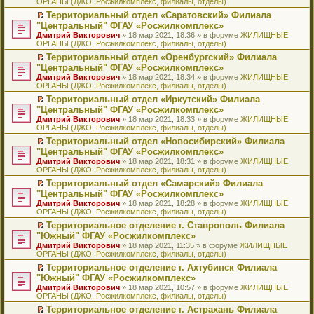
ОРГАНЫ (ДЖО, Росжилкомплекс, филиалы, отделы)
щ
у
а
р
м
п
е
е
с
н
о
у
е
й
Территориальный отдел «Саратовский» Филиала
н
о
н
ч
н
р
т
П
"Центральный" ФГАУ «Росжилкомплекс»
и
о
о
и
е
в
и
е
Дмитрий Викторович
» 18 мар 2021, 18:36 » в форуме
ЖИЛИЩНЫЕ
ю
б
м
т
п
о
к
р
ОРГАНЫ (ДЖО, Росжилкомплекс, филиалы, отделы)
щ
у
а
р
м
п
е
е
с
н
о
у
е
й
Территориальный отдел «Оренбургский» Филиала
н
о
н
ч
н
р
т
П
"Центральный" ФГАУ «Росжилкомплекс»
и
о
о
и
е
в
и
е
Дмитрий Викторович
» 18 мар 2021, 18:34 » в форуме
ЖИЛИЩНЫЕ
ю
б
м
т
п
о
к
р
ОРГАНЫ (ДЖО, Росжилкомплекс, филиалы, отделы)
щ
у
а
р
м
п
е
е
с
н
о
у
е
й
Территориальный отдел «Иркутский» Филиала
н
о
н
ч
н
р
т
П
"Центральный" ФГАУ «Росжилкомплекс»
и
о
о
и
е
в
и
е
Дмитрий Викторович
» 18 мар 2021, 18:33 » в форуме
ЖИЛИЩНЫЕ
ю
б
м
т
п
о
к
р
ОРГАНЫ (ДЖО, Росжилкомплекс, филиалы, отделы)
щ
у
а
р
м
п
е
е
с
н
о
у
е
й
Территориальный отдел «Новосибирский» Филиала
н
о
н
ч
н
р
т
П
"Центральный" ФГАУ «Росжилкомплекс»
и
о
о
и
е
в
и
е
Дмитрий Викторович
» 18 мар 2021, 18:31 » в форуме
ЖИЛИЩНЫЕ
ю
б
м
т
п
о
к
р
ОРГАНЫ (ДЖО, Росжилкомплекс, филиалы, отделы)
щ
у
а
р
м
п
е
е
с
н
о
у
е
й
Территориальный отдел «Самарский» Филиала
н
о
н
ч
н
р
т
П
"Центральный" ФГАУ «Росжилкомплекс»
и
о
о
и
е
в
и
е
Дмитрий Викторович
» 18 мар 2021, 18:28 » в форуме
ЖИЛИЩНЫЕ
ю
б
м
т
п
о
к
р
ОРГАНЫ (ДЖО, Росжилкомплекс, филиалы, отделы)
щ
у
а
р
м
п
е
е
с
н
о
у
е
й
Территориальное отделение г. Ставрополь Филиала
н
о
н
ч
н
р
т
П
"Южный" ФГАУ «Росжилкомплекс»
и
о
о
и
е
в
и
е
Дмитрий Викторович
» 18 мар 2021, 11:35 » в форуме
ЖИЛИЩНЫЕ
ю
б
м
т
п
о
к
р
ОРГАНЫ (ДЖО, Росжилкомплекс, филиалы, отделы)
щ
у
а
р
м
п
е
е
с
н
о
у
е
й
Территориальное отделение г. Ахтубинск Филиала
н
о
н
ч
н
р
т
П
"Южный" ФГАУ «Росжилкомплекс»
и
о
о
и
е
в
и
е
Дмитрий Викторович
» 18 мар 2021, 10:57 » в форуме
ЖИЛИЩНЫЕ
ю
б
м
т
п
о
к
р
ОРГАНЫ (ДЖО, Росжилкомплекс, филиалы, отделы)
щ
у
а
р
м
п
е
е
с
н
о
у
е
й
Территориальное отделение г. Астрахань Филиала