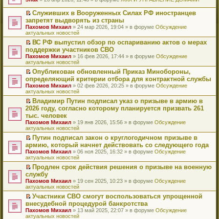
т
е
и
р
Служивших в Вооруженных Силах РФ иностранцев
к
е
П
запретят выдворять из страны
п
й
е
Пахомов Михаил
» 24 мар 2026, 19:04 » в форуме
Обсуждение
е
т
р
актуальных новостей
р
и
е
в
к
й
ВС РФ выпустил обзор по оспариванию актов о мерах
о
п
т
П
поддержки участников СВО
м
е
и
е
Пахомов Михаил
» 16 фев 2026, 17:44 » в форуме
Обсуждение
у
р
к
р
актуальных новостей
н
в
п
е
е
о
е
й
Опубликован обновленный Приказ Минобороны,
п
м
р
т
П
определяющий критерии отбора для контрактной службы
р
у
в
и
е
Пахомов Михаил
» 02 фев 2026, 20:25 » в форуме
Обсуждение
о
н
о
к
р
актуальных новостей
ч
е
м
п
е
и
п
у
е
й
Владимир Путин подписал указ о призыве в армию в
т
р
н
р
т
П
2026 году, согласно которому планируется призвать 261
а
о
е
в
и
е
тыс. человек
н
ч
п
о
к
р
н
и
Пахомов Михаил
» 19 янв 2026, 15:56 » в форуме
Обсуждение
р
м
п
е
о
т
актуальных новостей
о
у
е
й
м
а
ч
н
р
т
Путин подписал закон о круглогодичном призыве в
у
н
и
е
в
и
П
армию, который начнет действовать со следующего года
с
н
т
п
о
к
е
о
о
Пахомов Михаил
» 06 ноя 2025, 16:32 » в форуме
Обсуждение
а
р
м
п
р
о
м
актуальных новостей
н
о
у
е
е
б
у
н
ч
н
р
й
Продлен срок действия решения о призыве на военную
щ
с
о
и
е
в
т
П
службу
е
о
м
т
п
о
и
е
н
о
Пахомов Михаил
» 19 сен 2025, 10:23 » в форуме
Обсуждение
у
а
р
м
к
р
и
б
актуальных новостей
с
н
о
у
п
е
ю
щ
о
н
ч
н
е
й
Участники СВО смогут воспользоваться упрощенной
е
о
о
и
е
р
т
П
внесудебной процедурой банкротства
н
б
м
т
п
в
и
е
и
Пахомов Михаил
» 13 май 2025, 22:07 » в форуме
Обсуждение
щ
у
а
р
о
к
р
ю
актуальных новостей
е
с
н
о
м
п
е