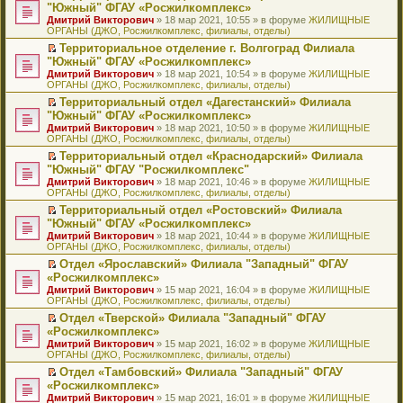
н
о
н
ч
н
р
т
П
"Южный" ФГАУ «Росжилкомплекс»
и
о
о
и
е
в
и
е
Дмитрий Викторович
» 18 мар 2021, 10:55 » в форуме
ЖИЛИЩНЫЕ
ю
б
м
т
п
о
к
р
ОРГАНЫ (ДЖО, Росжилкомплекс, филиалы, отделы)
щ
у
а
р
м
п
е
е
с
н
о
у
е
й
Территориальное отделение г. Волгоград Филиала
н
о
н
ч
н
р
т
П
"Южный" ФГАУ «Росжилкомплекс»
и
о
о
и
е
в
и
е
Дмитрий Викторович
» 18 мар 2021, 10:54 » в форуме
ЖИЛИЩНЫЕ
ю
б
м
т
п
о
к
р
ОРГАНЫ (ДЖО, Росжилкомплекс, филиалы, отделы)
щ
у
а
р
м
п
е
е
с
н
о
у
е
й
Территориальный отдел «Дагестанский» Филиала
н
о
н
ч
н
р
т
П
"Южный" ФГАУ «Росжилкомплекс»
и
о
о
и
е
в
и
е
Дмитрий Викторович
» 18 мар 2021, 10:50 » в форуме
ЖИЛИЩНЫЕ
ю
б
м
т
п
о
к
р
ОРГАНЫ (ДЖО, Росжилкомплекс, филиалы, отделы)
щ
у
а
р
м
п
е
е
с
н
о
у
е
й
Территориальный отдел «Краснодарский» Филиала
н
о
н
ч
н
р
т
П
"Южный" ФГАУ "Росжилкомплекс"
и
о
о
и
е
в
и
е
Дмитрий Викторович
» 18 мар 2021, 10:46 » в форуме
ЖИЛИЩНЫЕ
ю
б
м
т
п
о
к
р
ОРГАНЫ (ДЖО, Росжилкомплекс, филиалы, отделы)
щ
у
а
р
м
п
е
е
с
н
о
у
е
й
Территориальный отдел «Ростовский» Филиала
н
о
н
ч
н
р
т
П
"Южный" ФГАУ «Росжилкомплекс»
и
о
о
и
е
в
и
е
Дмитрий Викторович
» 18 мар 2021, 10:44 » в форуме
ЖИЛИЩНЫЕ
ю
б
м
т
п
о
к
р
ОРГАНЫ (ДЖО, Росжилкомплекс, филиалы, отделы)
щ
у
а
р
м
п
е
е
с
н
о
у
е
й
Отдел «Ярославский» Филиала "Западный" ФГАУ
н
о
н
ч
н
р
т
П
«Росжилкомплекс»
и
о
о
и
е
в
и
е
Дмитрий Викторович
» 15 мар 2021, 16:04 » в форуме
ЖИЛИЩНЫЕ
ю
б
м
т
п
о
к
р
ОРГАНЫ (ДЖО, Росжилкомплекс, филиалы, отделы)
щ
у
а
р
м
п
е
е
с
н
о
у
е
й
Отдел «Тверской» Филиала "Западный" ФГАУ
н
о
н
ч
н
р
т
П
«Росжилкомплекс»
и
о
о
и
е
в
и
е
Дмитрий Викторович
» 15 мар 2021, 16:02 » в форуме
ЖИЛИЩНЫЕ
ю
б
м
т
п
о
к
р
ОРГАНЫ (ДЖО, Росжилкомплекс, филиалы, отделы)
щ
у
а
р
м
п
е
е
с
н
о
у
е
й
Отдел «Тамбовский» Филиала "Западный" ФГАУ
н
о
н
ч
н
р
т
П
«Росжилкомплекс»
и
о
о
и
е
в
и
е
Дмитрий Викторович
» 15 мар 2021, 16:01 » в форуме
ЖИЛИЩНЫЕ
ю
б
м
т
п
о
к
р