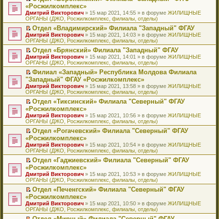
н
о
н
ч
н
р
т
П
«Росжилкомплекс»
и
о
о
и
е
в
и
е
Дмитрий Викторович
» 15 мар 2021, 14:55 » в форуме
ЖИЛИЩНЫЕ
ю
б
м
т
п
о
к
р
ОРГАНЫ (ДЖО, Росжилкомплекс, филиалы, отделы)
щ
у
а
р
м
п
е
е
с
н
о
у
е
й
Отдел «Владимирский» Филиала "Западный" ФГАУ
н
о
н
ч
н
р
т
П
Дмитрий Викторович
» 15 мар 2021, 14:03 » в форуме
ЖИЛИЩНЫЕ
и
о
о
и
е
в
и
е
ОРГАНЫ (ДЖО, Росжилкомплекс, филиалы, отделы)
ю
б
м
т
п
о
к
р
Отдел «Брянский» Филиала "Западный" ФГАУ
щ
у
а
р
м
п
е
П
Дмитрий Викторович
е
с
н
о
у
е
й
» 15 мар 2021, 14:01 » в форуме
ЖИЛИЩНЫЕ
е
ОРГАНЫ (ДЖО, Росжилкомплекс, филиалы, отделы)
н
о
н
ч
н
р
т
р
и
о
о
и
е
в
и
Филиал «Западный» Республика Молдова Филиала
е
ю
б
м
т
п
о
к
П
"Западный" ФГАУ «Росжилкомплекс»
й
щ
у
а
р
м
п
е
т
Дмитрий Викторович
е
с
н
о
у
е
» 15 мар 2021, 13:58 » в форуме
ЖИЛИЩНЫЕ
р
и
ОРГАНЫ (ДЖО, Росжилкомплекс, филиалы, отделы)
н
о
н
ч
н
р
е
к
и
о
о
и
е
в
й
Отдел «Тиксинский» Филиала "Северный" ФГАУ
п
ю
б
м
т
п
о
т
П
«Росжилкомплекс»
е
щ
у
а
р
м
и
е
р
Дмитрий Викторович
е
с
н
о
у
» 15 мар 2021, 10:56 » в форуме
ЖИЛИЩНЫЕ
к
р
в
ОРГАНЫ (ДЖО, Росжилкомплекс, филиалы, отделы)
н
о
н
ч
н
п
е
о
и
о
о
и
е
е
й
Отдел «Рогачевский» Филиала "Северный" ФГАУ
м
ю
б
м
т
п
р
т
П
«Росжилкомплекс»
у
щ
у
а
р
в
и
е
н
Дмитрий Викторович
е
с
н
о
» 15 мар 2021, 10:54 » в форуме
ЖИЛИЩНЫЕ
о
к
р
е
ОРГАНЫ (ДЖО, Росжилкомплекс, филиалы, отделы)
н
о
н
ч
м
п
е
п
и
о
о
и
у
е
й
Отдел «Гаджиевский» Филиала "Северный" ФГАУ
р
ю
б
м
т
н
р
т
П
«Росжилкомплекс»
о
щ
у
а
е
в
и
е
ч
Дмитрий Викторович
е
с
н
» 15 мар 2021, 10:53 » в форуме
ЖИЛИЩНЫЕ
п
о
к
р
и
ОРГАНЫ (ДЖО, Росжилкомплекс, филиалы, отделы)
н
о
н
р
м
п
е
т
и
о
о
о
у
е
й
Отдел «Печенгский» Филиала "Северный" ФГАУ
а
ю
б
м
ч
н
р
т
П
«Росжилкомплекс»
н
щ
у
и
е
в
и
е
н
Дмитрий Викторович
е
с
» 15 мар 2021, 10:50 » в форуме
ЖИЛИЩНЫЕ
т
п
о
к
р
о
ОРГАНЫ (ДЖО, Росжилкомплекс, филиалы, отделы)
н
о
а
р
м
п
е
м
и
о
н
о
у
е
й
Отдел «Мирный» Филиала "Северный" ФГАУ