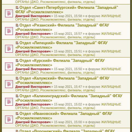
ОРГАНЫ (ДЖО, Росжилкомплекс, филиалы, отделы)
щ
у
а
р
м
п
е
е
с
н
о
у
е
й
Отдел «Санкт-Петербургский» Филиала "Западный"
н
о
н
ч
н
р
т
П
ФГАУ «Росжилкомплекс»
и
о
о
и
е
в
и
е
Дмитрий Викторович
» 15 мар 2021, 15:58 » в форуме
ЖИЛИЩНЫЕ
ю
б
м
т
п
о
к
р
ОРГАНЫ (ДЖО, Росжилкомплекс, филиалы, отделы)
щ
у
а
р
м
п
е
е
с
н
о
у
е
й
Отдел «Рязанский» Филиала "Западный" ФГАУ
н
о
н
ч
н
р
т
П
«Росжилкомплекс»
и
о
о
и
е
в
и
е
Дмитрий Викторович
» 15 мар 2021, 15:57 » в форуме
ЖИЛИЩНЫЕ
ю
б
м
т
п
о
к
р
ОРГАНЫ (ДЖО, Росжилкомплекс, филиалы, отделы)
щ
у
а
р
м
п
е
е
с
н
о
у
е
й
Отдел «Липецкий» Филиала "Западный" ФГАУ
н
о
н
ч
н
р
т
П
«Росжилкомплекс»
и
о
о
и
е
в
и
е
Дмитрий Викторович
» 15 мар 2021, 15:51 » в форуме
ЖИЛИЩНЫЕ
ю
б
м
т
п
о
к
р
ОРГАНЫ (ДЖО, Росжилкомплекс, филиалы, отделы)
щ
у
а
р
м
п
е
е
с
н
о
у
е
й
Отдел «Курский» Филиала "Западный" ФГАУ
н
о
н
ч
н
р
т
П
«Росжилкомплекс»
и
о
о
и
е
в
и
е
Дмитрий Викторович
» 15 мар 2021, 15:50 » в форуме
ЖИЛИЩНЫЕ
ю
б
м
т
п
о
к
р
ОРГАНЫ (ДЖО, Росжилкомплекс, филиалы, отделы)
щ
у
а
р
м
п
е
е
с
н
о
у
е
й
Отдел «Калужский» Филиала "Западный" ФГАУ
н
о
н
ч
н
р
т
П
«Росжилкомплекс»
и
о
о
и
е
в
и
е
Дмитрий Викторович
» 15 мар 2021, 15:47 » в форуме
ЖИЛИЩНЫЕ
ю
б
м
т
п
о
к
р
ОРГАНЫ (ДЖО, Росжилкомплекс, филиалы, отделы)
щ
у
а
р
м
п
е
е
с
н
о
у
е
й
Отдел «Калининградский» Филиала "Западный" ФГАУ
н
о
н
ч
н
р
т
П
«Росжилкомплекс»
и
о
о
и
е
в
и
е
Дмитрий Викторович
» 15 мар 2021, 15:02 » в форуме
ЖИЛИЩНЫЕ
ю
б
м
т
п
о
к
р
ОРГАНЫ (ДЖО, Росжилкомплекс, филиалы, отделы)
щ
у
а
р
м
п
е
е
с
н
о
у
е
й
Отдел «Ивановский» Филиала "Западный" ФГАУ
н
о
н
ч
н
р
т
П
«Росжилкомплекс»
и
о
о
и
е
в
и
е
Дмитрий Викторович
» 15 мар 2021, 15:00 » в форуме
ЖИЛИЩНЫЕ
ю
б
м
т
п
о
к
р
ОРГАНЫ (ДЖО, Росжилкомплекс, филиалы, отделы)
щ
у
а
р
м
п
е
е
с
н
о
у
е
й
Отдел «Воронежский» Филиала "Западный" ФГАУ