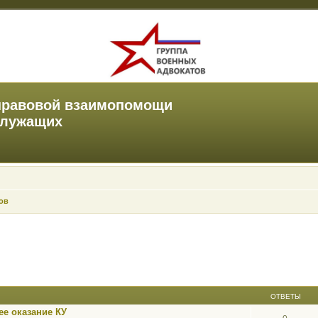
правовой взаимопомощи
служащих
ов
ОТВЕТЫ
е оказание КУ