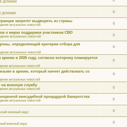
0
ИЕ ДОМАМИ
0
Е ДОМАМИ
ранцев запретят выдворять из страны
0
дение актуальных новостей
ов о мерах поддержки участников СВО
0
дение актуальных новостей
роны, определяющий критерии отбора для
0
дение актуальных новостей
 армию в 2026 году, согласно которому планируется
0
ение актуальных новостей
ризыве в армию, который начнет действовать со
0
ение актуальных новостей
 на военную службу
0
ение актуальных новостей
прощенной внесудебной процедурой банкротства
0
дение актуальных новостей
0
ский военный округ
0
ный военный округ