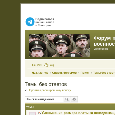
Подписаться
на наш канал
в Телеграм
Форум 
военно
voensud.ru
Ссылки
FAQ
На главную
Список форумов
Поиск
Темы без ответ
Темы без ответов
Перейти к расширенному поиску
ТЕМЫ
Уменьшения размера платы за ненадлежаще