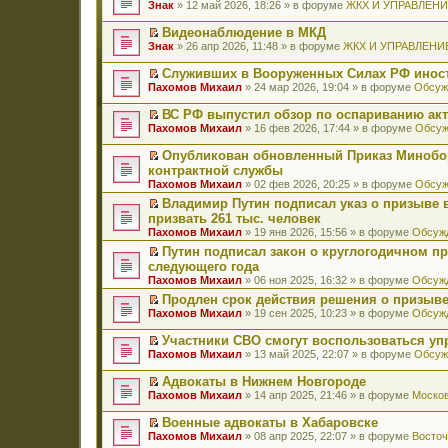
П
Знак
» 12 май 2026, 18:26 » в форуме
ЖКХ И УПРАВЛЕН
е
р
Видеонаблюдение в МКД
е
П
Знак
» 26 апр 2026, 11:48 » в форуме
ЖКХ И УПРАВЛЕНИ
й
е
т
р
Служивших в Вооруженных Силах РФ иност
и
е
П
к
Пахомов Михаил
» 24 мар 2026, 19:04 » в форуме
Обсуж
й
е
п
т
р
е
ВС РФ выпустил обзор по оспариванию акт
и
е
р
П
к
Пахомов Михаил
» 16 фев 2026, 17:44 » в форуме
Обсуж
й
в
е
п
т
о
р
е
Опубликован обновленный Приказ Минобо
и
м
е
р
П
к
контрактной службы
у
й
в
е
п
н
Пахомов Михаил
» 02 фев 2026, 20:25 » в форуме
Обсуж
т
о
р
е
е
и
м
е
Владимир Путин подписал указ о призыве в
р
п
к
у
й
П
в
призвать 261 тыс. человек
р
п
н
т
е
о
о
Пахомов Михаил
» 19 янв 2026, 15:56 » в форуме
Обсужд
е
е
и
р
м
ч
р
п
к
е
Путин подписал закон о круглогодичном п
у
и
в
р
п
й
П
н
следующего года
т
о
о
е
т
е
е
а
Пахомов Михаил
» 06 ноя 2025, 16:32 » в форуме
Обсужд
м
ч
р
и
р
п
н
у
и
в
к
е
Продлен срок действия решения о призыве
р
н
н
т
о
п
й
П
о
Пахомов Михаил
» 19 сен 2025, 10:23 » в форуме
Обсужд
о
е
а
м
е
т
е
ч
м
п
н
у
р
и
р
и
у
Участники СВО смогут воспользоваться у
р
н
н
в
к
е
т
с
П
о
Пахомов Михаил
» 13 май 2025, 22:07 » в форуме
Обсуж
о
е
о
п
й
а
о
е
ч
м
п
м
е
т
н
о
р
и
у
Адвокаты в Нижнем Новгороде
р
у
р
и
н
б
е
т
с
П
о
н
в
к
Пахомов Михаил
» 14 апр 2025, 21:46 » в форуме
Москов
о
щ
й
а
о
е
ч
е
о
п
м
е
т
н
о
р
и
п
м
е
у
Военные адвокаты в Хабаровске
н
и
н
б
е
т
р
у
р
с
П
и
к
Пахомов Михаил
» 08 апр 2025, 22:07 » в форуме
Восточ
о
щ
й
а
о
н
в
о
е
ю
п