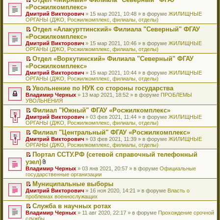
у
ю
б
н
ч
н
р
т
П
«Росжилкомплекс»
с
щ
о
и
е
в
и
е
о
Дмитрий Викторович
е
» 15 мар 2021, 10:48 » в форуме
ЖИЛИЩНЫЕ
м
т
п
о
к
р
о
ОРГАНЫ (ДЖО, Росжилкомплекс, филиалы, отделы)
н
у
а
р
м
п
е
б
и
с
н
о
у
е
й
Отдел «Алакурттинский» Филиала "Северный" ФГАУ
щ
ю
о
н
ч
н
р
т
П
«Росжилкомплекс»
е
о
о
и
е
в
и
е
н
Дмитрий Викторович
» 15 мар 2021, 10:46 » в форуме
ЖИЛИЩНЫЕ
б
м
т
п
о
к
р
и
ОРГАНЫ (ДЖО, Росжилкомплекс, филиалы, отделы)
щ
у
а
р
м
п
е
ю
е
с
н
о
у
е
й
Отдел «Воркутинский» Филиала "Северный" ФГАУ
н
о
н
ч
н
р
т
П
«Росжилкомплекс»
и
о
о
и
е
в
и
е
Дмитрий Викторович
» 15 мар 2021, 10:44 » в форуме
ЖИЛИЩНЫЕ
ю
б
м
т
п
о
к
р
ОРГАНЫ (ДЖО, Росжилкомплекс, филиалы, отделы)
щ
у
а
р
м
п
е
е
с
н
о
у
е
й
Увольнение по НУК со стороны государства
н
о
н
ч
н
р
т
П
Владимир Черных
» 13 мар 2021, 18:52 » в форуме
ПРОБЛЕМЫ
и
о
о
и
е
в
и
е
УВОЛЬНЕНИЯ
ю
б
м
т
п
о
к
р
Филиал "Южный" ФГАУ «Росжилкомплекс»
щ
у
а
р
м
п
е
П
Дмитрий Викторович
е
с
н
о
у
е
й
» 03 фев 2021, 11:44 » в форуме
ЖИЛИЩНЫЕ
е
ОРГАНЫ (ДЖО, Росжилкомплекс, филиалы, отделы)
н
о
н
ч
н
р
т
р
и
о
о
и
е
в
и
Филиал "Центральный" ФГАУ «Росжилкомплекс»
е
ю
б
м
т
п
о
к
П
Дмитрий Викторович
й
» 03 фев 2021, 11:39 » в форуме
ЖИЛИЩНЫЕ
щ
у
а
р
м
п
е
ОРГАНЫ (ДЖО, Росжилкомплекс, филиалы, отделы)
т
е
с
н
о
у
е
р
и
н
о
н
ч
н
р
Портал ССТУ.РФ (сетевой справочный телефонный
е
к
и
о
о
и
е
в
П
узел)
й
п
ю
б
м
т
п
о
е
т
В
Владимир Черных
е
» 03 янв 2021, 20:57 » в форуме
Официальные
щ
у
а
р
м
р
и
л
государственные организации
р
е
с
н
о
у
е
к
о
в
н
о
н
ч
н
й
Муниципальные выборы
п
ж
о
и
о
о
и
е
т
П
Дмитрий Викторович
е
е
» 16 ноя 2020, 14:21 » в форуме
Власть о
м
ю
б
м
т
п
и
е
проблемах военнослужащих
р
н
у
щ
у
а
р
к
р
в
и
н
е
с
н
о
Служба в научных ротах
п
е
о
я
е
н
о
н
ч
П
Владимир Черных
е
й
» 11 авг 2020, 22:17 » в форуме
Прохождение срочной
м
п
и
о
о
и
е
службы
р
т
у