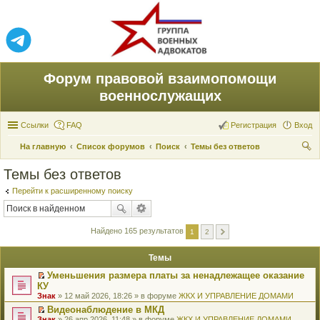
Форум правовой взаимопомощи
военнослужащих
Ссылки
FAQ
Регистрация
Вход
На главную
Список форумов
Поиск
Темы без ответов
ои
Темы без ответов
ск
Перейти к расширенному поиску
Найдено 165 результатов
1
2
Темы
Уменьшения размера платы за ненадлежащее оказание
П
КУ
е
Знак
» 12 май 2026, 18:26 » в форуме
ЖКХ И УПРАВЛЕНИЕ ДОМАМИ
р
е
Видеонаблюдение в МКД
й
П
Знак
» 26 апр 2026, 11:48 » в форуме
ЖКХ И УПРАВЛЕНИЕ ДОМАМИ