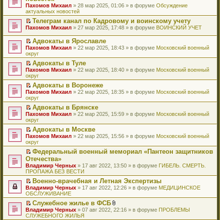
и
т
к
о
в
е
щ
н
Пахомов Михаил
о
» 28 мар 2025, 01:06 » в форуме
Обсуждение
о
ю
а
п
м
о
р
е
е
актуальных новостей
ч
о
н
е
у
м
е
н
п
и
б
н
р
с
у
й
Телеграм канал по Кадровому и воинскому учету
и
р
т
щ
о
в
о
н
т
П
ю
Пахомов Михаил
о
» 27 мар 2025, 17:48 » в форуме
ВОИНСКИЙ УЧЕТ
а
е
м
о
о
е
и
е
ч
н
н
у
м
б
п
к
р
и
Адвокаты в Ярославле
н
и
с
у
щ
р
п
е
т
П
о
ю
Пахомов Михаил
» 22 мар 2025, 18:43 » в форуме
Московский военный
о
н
е
о
е
й
а
е
м
округ
о
е
н
ч
р
т
н
р
у
б
п
и
и
в
и
Адвокаты в Туле
н
е
с
щ
р
ю
т
о
к
П
о
Пахомов Михаил
й
» 22 мар 2025, 18:40 » в форуме
Московский военный
о
е
о
а
м
п
е
м
округ
т
о
н
ч
н
у
е
р
у
и
б
и
и
Адвокаты в Воронеже
н
н
р
е
с
к
щ
ю
т
П
о
е
в
Пахомов Михаил
й
» 22 мар 2025, 18:35 » в форуме
Московский военный
о
п
е
а
е
м
п
о
округ
т
о
е
н
н
р
у
р
м
и
б
р
и
Адвокаты в Брянске
н
е
с
о
у
к
щ
в
ю
П
о
Пахомов Михаил
й
» 22 мар 2025, 15:59 » в форуме
Московский военный
о
ч
н
п
е
о
е
м
округ
т
о
и
е
е
н
м
р
у
и
б
т
п
р
и
у
Адвокаты в Москве
е
с
к
щ
а
р
в
ю
н
П
Пахомов Михаил
й
» 22 мар 2025, 15:56 » в форуме
Московский военный
о
п
е
н
о
о
е
е
округ
т
о
е
н
н
ч
м
п
р
и
б
р
и
о
и
у
Федеральный военный мемориал «Пантеон защитников
р
е
к
щ
в
ю
м
т
н
П
Отечества»
о
й
п
е
о
у
а
е
е
ч
т
Владимир Черных
е
» 17 авг 2022, 13:50 » в форуме
ГИБЕЛЬ. СМЕРТЬ.
н
м
с
н
п
р
и
и
ПРОПАЖА БЕЗ ВЕСТИ
р
и
у
о
н
р
е
т
к
в
ю
н
о
о
о
й
Военно-врачебная и Летная Экспертизы
а
п
о
е
б
м
ч
т
П
Владимир Черных
н
е
» 17 авг 2022, 12:26 » в форуме
МЕДИЦИНСКОЕ
м
п
щ
у
и
и
е
ОБСЛУЖИВАНИЕ
н
р
у
р
е
с
т
к
р
о
в
н
о
Служебное жилье в ФСБ
н
о
а
п
е
м
о
е
ч
П
В
и
о
Владимир Черных
н
е
й
» 07 авг 2022, 22:16 » в форуме
ПРОБЛЕМЫ
у
м
п
и
е
л
ю
б
СЛУЖЕБНОГО ЖИЛЬЯ
н
р
т
с
у
р
т
р
о