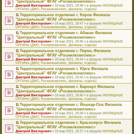
б
м
"Центральный" ФГАУ «Росжилкомплекс»
и
н
и
е
в
и
е
щ
у
ю
Дмитрий Викторович
» 18 мар 2021, 18:48 » в форуме
ЖИЛИЩНЫЕ
н
т
п
о
к
р
е
с
ОРГАНЫ (ДЖО, Росжилкомплекс, филиалы, отделы)
о
а
р
м
п
е
н
о
м
н
о
у
е
й
Территориальное отделение г. Киров Филиала
и
о
у
н
ч
н
р
т
П
ю
б
"Центральный" ФГАУ «Росжилкомплекс»
с
о
и
е
в
и
е
щ
Дмитрий Викторович
» 18 мар 2021, 18:47 » в форуме
ЖИЛИЩНЫЕ
о
м
т
п
о
к
р
е
ОРГАНЫ (ДЖО, Росжилкомплекс, филиалы, отделы)
о
у
а
р
м
п
е
н
б
с
н
о
у
е
й
Территориальное отделение г. Абакан Филиала
и
щ
о
н
ч
н
р
т
П
ю
"Центральный" ФГАУ «Росжилкомплекс»
е
о
о
и
е
в
и
е
Дмитрий Викторович
» 18 мар 2021, 18:45 » в форуме
ЖИЛИЩНЫЕ
н
б
м
т
п
о
к
р
ОРГАНЫ (ДЖО, Росжилкомплекс, филиалы, отделы)
и
щ
у
а
р
м
п
е
ю
е
с
н
о
у
е
й
Территориальное отделение г. Пермь Филиала
н
о
н
ч
н
р
т
П
"Центральный" ФГАУ «Росжилкомплекс»
и
о
о
и
е
в
и
е
Дмитрий Викторович
» 18 мар 2021, 18:44 » в форуме
ЖИЛИЩНЫЕ
ю
б
м
т
п
о
к
р
ОРГАНЫ (ДЖО, Росжилкомплекс, филиалы, отделы)
щ
у
а
р
м
п
е
е
с
н
о
у
е
й
Территориальное отделение г. Юрга Филиала
н
о
н
ч
н
р
т
П
"Центральный" ФГАУ «Росжилкомплекс»
и
о
о
и
е
в
и
е
Дмитрий Викторович
» 18 мар 2021, 18:42 » в форуме
ЖИЛИЩНЫЕ
ю
б
м
т
п
о
к
р
ОРГАНЫ (ДЖО, Росжилкомплекс, филиалы, отделы)
щ
у
а
р
м
п
е
е
с
н
о
у
е
й
Территориальное отделение г. Барнаул Филиала
н
о
н
ч
н
р
т
П
"Центральный" ФГАУ «Росжилкомплекс»
и
о
о
и
е
в
и
е
Дмитрий Викторович
» 18 мар 2021, 18:40 » в форуме
ЖИЛИЩНЫЕ
ю
б
м
т
п
о
к
р
ОРГАНЫ (ДЖО, Росжилкомплекс, филиалы, отделы)
щ
у
а
р
м
п
е
е
с
н
о
у
е
й
Территориальное отделение г. Йошкар-Ола Филиала
н
о
н
ч
н
р
т
П
"Центральный" ФГАУ «Росжилкомплекс»
и
о
о
и
е
в
и
е
Дмитрий Викторович
» 18 мар 2021, 18:39 » в форуме
ЖИЛИЩНЫЕ
ю
б
м
т
п
о
к
р
ОРГАНЫ (ДЖО, Росжилкомплекс, филиалы, отделы)
щ
у
а
р
м
п
е
е
с
н
о
у
е
й
Территориальное отделение г. Красноярск Филиала
н
о
н
ч
н
р
т
П
"Центральный" ФГАУ «Росжилкомплекс»
и
о
о
и
е
в
и
е
Дмитрий Викторович
» 18 мар 2021, 18:37 » в форуме
ЖИЛИЩНЫЕ
ю
б
м
т
п
о
к
р