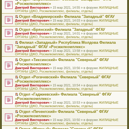
н
о
н
ч
н
р
т
П
«Росжилкомплекс»
и
о
о
и
е
в
и
е
Дмитрий Викторович
» 15 мар 2021, 14:55 » в форуме
ЖИЛИЩНЫЕ
ю
б
м
т
п
о
к
р
ОРГАНЫ (ДЖО, Росжилкомплекс, филиалы, отделы)
щ
у
а
р
м
п
е
е
с
н
о
у
е
й
Отдел «Владимирский» Филиала "Западный" ФГАУ
н
о
н
ч
н
р
т
П
Дмитрий Викторович
» 15 мар 2021, 14:03 » в форуме
ЖИЛИЩНЫЕ
и
о
о
и
е
в
и
е
ОРГАНЫ (ДЖО, Росжилкомплекс, филиалы, отделы)
ю
б
м
т
п
о
к
р
Отдел «Брянский» Филиала "Западный" ФГАУ
щ
у
а
р
м
п
е
П
Дмитрий Викторович
е
с
н
о
у
е
й
» 15 мар 2021, 14:01 » в форуме
ЖИЛИЩНЫЕ
е
ОРГАНЫ (ДЖО, Росжилкомплекс, филиалы, отделы)
н
о
н
ч
н
р
т
р
и
о
о
и
е
в
и
Филиал «Западный» Республика Молдова Филиала
е
ю
б
м
т
п
о
к
П
"Западный" ФГАУ «Росжилкомплекс»
й
щ
у
а
р
м
п
е
т
Дмитрий Викторович
е
с
н
о
у
е
» 15 мар 2021, 13:58 » в форуме
ЖИЛИЩНЫЕ
р
и
ОРГАНЫ (ДЖО, Росжилкомплекс, филиалы, отделы)
н
о
н
ч
н
р
е
к
и
о
о
и
е
в
й
Отдел «Тиксинский» Филиала "Северный" ФГАУ
п
ю
б
м
т
п
о
т
П
«Росжилкомплекс»
е
щ
у
а
р
м
и
е
р
Дмитрий Викторович
е
с
н
о
у
» 15 мар 2021, 10:56 » в форуме
ЖИЛИЩНЫЕ
к
р
в
ОРГАНЫ (ДЖО, Росжилкомплекс, филиалы, отделы)
н
о
н
ч
н
п
е
о
и
о
о
и
е
е
й
Отдел «Рогачевский» Филиала "Северный" ФГАУ
м
ю
б
м
т
п
р
т
П
«Росжилкомплекс»
у
щ
у
а
р
в
и
е
н
Дмитрий Викторович
е
с
н
о
» 15 мар 2021, 10:54 » в форуме
ЖИЛИЩНЫЕ
о
к
р
е
ОРГАНЫ (ДЖО, Росжилкомплекс, филиалы, отделы)
н
о
н
ч
м
п
е
п
и
о
о
и
у
е
й
Отдел «Гаджиевский» Филиала "Северный" ФГАУ
р
ю
б
м
т
н
р
т
П
«Росжилкомплекс»
о
щ
у
а
е
в
и
е
ч
Дмитрий Викторович
е
с
н
» 15 мар 2021, 10:53 » в форуме
ЖИЛИЩНЫЕ
п
о
к
р
и
ОРГАНЫ (ДЖО, Росжилкомплекс, филиалы, отделы)
н
о
н
р
м
п
е
т
и
о
о
о
у
е
й
Отдел «Печенгский» Филиала "Северный" ФГАУ
а
ю
б
м
ч
н
р
т
П
«Росжилкомплекс»
н
щ
у
и
е
в
и
е
н
Дмитрий Викторович
е
с
» 15 мар 2021, 10:50 » в форуме
ЖИЛИЩНЫЕ
т
п
о
к
р
о
ОРГАНЫ (ДЖО, Росжилкомплекс, филиалы, отделы)
н
о
а
р
м
п
е
м
и
о
н
о
у
е
й
Отдел «Мирный» Филиала "Северный" ФГАУ