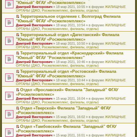
н
о
н
ч
н
р
т
П
"Южный" ФГАУ «Росжилкомплекс»
и
о
о
и
е
в
и
е
Дмитрий Викторович
» 18 мар 2021, 10:55 » в форуме
ЖИЛИЩНЫЕ
ю
б
м
т
п
о
к
р
ОРГАНЫ (ДЖО, Росжилкомплекс, филиалы, отделы)
щ
у
а
р
м
п
е
е
с
н
о
у
е
й
Территориальное отделение г. Волгоград Филиала
н
о
н
ч
н
р
т
П
"Южный" ФГАУ «Росжилкомплекс»
и
о
о
и
е
в
и
е
Дмитрий Викторович
» 18 мар 2021, 10:54 » в форуме
ЖИЛИЩНЫЕ
ю
б
м
т
п
о
к
р
ОРГАНЫ (ДЖО, Росжилкомплекс, филиалы, отделы)
щ
у
а
р
м
п
е
е
с
н
о
у
е
й
Территориальный отдел «Дагестанский» Филиала
н
о
н
ч
н
р
т
П
"Южный" ФГАУ «Росжилкомплекс»
и
о
о
и
е
в
и
е
Дмитрий Викторович
» 18 мар 2021, 10:50 » в форуме
ЖИЛИЩНЫЕ
ю
б
м
т
п
о
к
р
ОРГАНЫ (ДЖО, Росжилкомплекс, филиалы, отделы)
щ
у
а
р
м
п
е
е
с
н
о
у
е
й
Территориальный отдел «Краснодарский» Филиала
н
о
н
ч
н
р
т
П
"Южный" ФГАУ "Росжилкомплекс"
и
о
о
и
е
в
и
е
Дмитрий Викторович
» 18 мар 2021, 10:46 » в форуме
ЖИЛИЩНЫЕ
ю
б
м
т
п
о
к
р
ОРГАНЫ (ДЖО, Росжилкомплекс, филиалы, отделы)
щ
у
а
р
м
п
е
е
с
н
о
у
е
й
Территориальный отдел «Ростовский» Филиала
н
о
н
ч
н
р
т
П
"Южный" ФГАУ «Росжилкомплекс»
и
о
о
и
е
в
и
е
Дмитрий Викторович
» 18 мар 2021, 10:44 » в форуме
ЖИЛИЩНЫЕ
ю
б
м
т
п
о
к
р
ОРГАНЫ (ДЖО, Росжилкомплекс, филиалы, отделы)
щ
у
а
р
м
п
е
е
с
н
о
у
е
й
Отдел «Ярославский» Филиала "Западный" ФГАУ
н
о
н
ч
н
р
т
П
«Росжилкомплекс»
и
о
о
и
е
в
и
е
Дмитрий Викторович
» 15 мар 2021, 16:04 » в форуме
ЖИЛИЩНЫЕ
ю
б
м
т
п
о
к
р
ОРГАНЫ (ДЖО, Росжилкомплекс, филиалы, отделы)
щ
у
а
р
м
п
е
е
с
н
о
у
е
й
Отдел «Тверской» Филиала "Западный" ФГАУ
н
о
н
ч
н
р
т
П
«Росжилкомплекс»
и
о
о
и
е
в
и
е
Дмитрий Викторович
» 15 мар 2021, 16:02 » в форуме
ЖИЛИЩНЫЕ
ю
б
м
т
п
о
к
р
ОРГАНЫ (ДЖО, Росжилкомплекс, филиалы, отделы)
щ
у
а
р
м
п
е
е
с
н
о
у
е
й
Отдел «Тамбовский» Филиала "Западный" ФГАУ
н
о
н
ч
н
р
т
П
«Росжилкомплекс»
и
о
о
и
е
в
и
е
Дмитрий Викторович
» 15 мар 2021, 16:01 » в форуме
ЖИЛИЩНЫЕ
ю
б
м
т
п
о
к
р