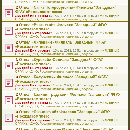
ОРГАНЫ (ДЖО, Росжилкомплекс, филиалы, отделы)
щ
у
а
р
м
п
е
е
с
н
о
у
е
й
Отдел «Санкт-Петербургский» Филиала "Западный"
н
о
н
ч
н
р
т
П
ФГАУ «Росжилкомплекс»
и
о
о
и
е
в
и
е
Дмитрий Викторович
» 15 мар 2021, 15:58 » в форуме
ЖИЛИЩНЫЕ
ю
б
м
т
п
о
к
р
ОРГАНЫ (ДЖО, Росжилкомплекс, филиалы, отделы)
щ
у
а
р
м
п
е
е
с
н
о
у
е
й
Отдел «Рязанский» Филиала "Западный" ФГАУ
н
о
н
ч
н
р
т
П
«Росжилкомплекс»
и
о
о
и
е
в
и
е
Дмитрий Викторович
» 15 мар 2021, 15:57 » в форуме
ЖИЛИЩНЫЕ
ю
б
м
т
п
о
к
р
ОРГАНЫ (ДЖО, Росжилкомплекс, филиалы, отделы)
щ
у
а
р
м
п
е
е
с
н
о
у
е
й
Отдел «Липецкий» Филиала "Западный" ФГАУ
н
о
н
ч
н
р
т
П
«Росжилкомплекс»
и
о
о
и
е
в
и
е
Дмитрий Викторович
» 15 мар 2021, 15:51 » в форуме
ЖИЛИЩНЫЕ
ю
б
м
т
п
о
к
р
ОРГАНЫ (ДЖО, Росжилкомплекс, филиалы, отделы)
щ
у
а
р
м
п
е
е
с
н
о
у
е
й
Отдел «Курский» Филиала "Западный" ФГАУ
н
о
н
ч
н
р
т
П
«Росжилкомплекс»
и
о
о
и
е
в
и
е
Дмитрий Викторович
» 15 мар 2021, 15:50 » в форуме
ЖИЛИЩНЫЕ
ю
б
м
т
п
о
к
р
ОРГАНЫ (ДЖО, Росжилкомплекс, филиалы, отделы)
щ
у
а
р
м
п
е
е
с
н
о
у
е
й
Отдел «Калужский» Филиала "Западный" ФГАУ
н
о
н
ч
н
р
т
П
«Росжилкомплекс»
и
о
о
и
е
в
и
е
Дмитрий Викторович
» 15 мар 2021, 15:47 » в форуме
ЖИЛИЩНЫЕ
ю
б
м
т
п
о
к
р
ОРГАНЫ (ДЖО, Росжилкомплекс, филиалы, отделы)
щ
у
а
р
м
п
е
е
с
н
о
у
е
й
Отдел «Калининградский» Филиала "Западный" ФГАУ
н
о
н
ч
н
р
т
П
«Росжилкомплекс»
и
о
о
и
е
в
и
е
Дмитрий Викторович
» 15 мар 2021, 15:02 » в форуме
ЖИЛИЩНЫЕ
ю
б
м
т
п
о
к
р
ОРГАНЫ (ДЖО, Росжилкомплекс, филиалы, отделы)
щ
у
а
р
м
п
е
е
с
н
о
у
е
й
Отдел «Ивановский» Филиала "Западный" ФГАУ
н
о
н
ч
н
р
т
П
«Росжилкомплекс»
и
о
о
и
е
в
и
е
Дмитрий Викторович
» 15 мар 2021, 15:00 » в форуме
ЖИЛИЩНЫЕ
ю
б
м
т
п
о
к
р
ОРГАНЫ (ДЖО, Росжилкомплекс, филиалы, отделы)
щ
у
а
р
м
п
е
е
с
н
о
у
е
й
Отдел «Воронежский» Филиала "Западный" ФГАУ