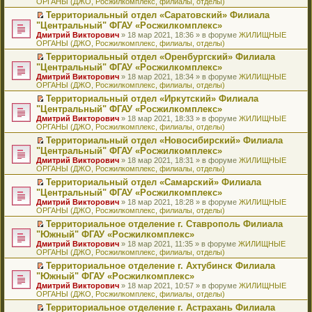
ОРГАНЫ (ДЖО, Росжилкомплекс, филиалы, отделы)
щ
у
а
р
м
п
е
е
с
н
о
у
е
й
Территориальный отдел «Саратовский» Филиала
н
о
н
ч
н
р
т
П
"Центральный" ФГАУ «Росжилкомплекс»
и
о
о
и
е
в
и
е
Дмитрий Викторович
» 18 мар 2021, 18:36 » в форуме
ЖИЛИЩНЫЕ
ю
б
м
т
п
о
к
р
ОРГАНЫ (ДЖО, Росжилкомплекс, филиалы, отделы)
щ
у
а
р
м
п
е
е
с
н
о
у
е
й
Территориальный отдел «Оренбургский» Филиала
н
о
н
ч
н
р
т
П
"Центральный" ФГАУ «Росжилкомплекс»
и
о
о
и
е
в
и
е
Дмитрий Викторович
» 18 мар 2021, 18:34 » в форуме
ЖИЛИЩНЫЕ
ю
б
м
т
п
о
к
р
ОРГАНЫ (ДЖО, Росжилкомплекс, филиалы, отделы)
щ
у
а
р
м
п
е
е
с
н
о
у
е
й
Территориальный отдел «Иркутский» Филиала
н
о
н
ч
н
р
т
П
"Центральный" ФГАУ «Росжилкомплекс»
и
о
о
и
е
в
и
е
Дмитрий Викторович
» 18 мар 2021, 18:33 » в форуме
ЖИЛИЩНЫЕ
ю
б
м
т
п
о
к
р
ОРГАНЫ (ДЖО, Росжилкомплекс, филиалы, отделы)
щ
у
а
р
м
п
е
е
с
н
о
у
е
й
Территориальный отдел «Новосибирский» Филиала
н
о
н
ч
н
р
т
П
"Центральный" ФГАУ «Росжилкомплекс»
и
о
о
и
е
в
и
е
Дмитрий Викторович
» 18 мар 2021, 18:31 » в форуме
ЖИЛИЩНЫЕ
ю
б
м
т
п
о
к
р
ОРГАНЫ (ДЖО, Росжилкомплекс, филиалы, отделы)
щ
у
а
р
м
п
е
е
с
н
о
у
е
й
Территориальный отдел «Самарский» Филиала
н
о
н
ч
н
р
т
П
"Центральный" ФГАУ «Росжилкомплекс»
и
о
о
и
е
в
и
е
Дмитрий Викторович
» 18 мар 2021, 18:28 » в форуме
ЖИЛИЩНЫЕ
ю
б
м
т
п
о
к
р
ОРГАНЫ (ДЖО, Росжилкомплекс, филиалы, отделы)
щ
у
а
р
м
п
е
е
с
н
о
у
е
й
Территориальное отделение г. Ставрополь Филиала
н
о
н
ч
н
р
т
П
"Южный" ФГАУ «Росжилкомплекс»
и
о
о
и
е
в
и
е
Дмитрий Викторович
» 18 мар 2021, 11:35 » в форуме
ЖИЛИЩНЫЕ
ю
б
м
т
п
о
к
р
ОРГАНЫ (ДЖО, Росжилкомплекс, филиалы, отделы)
щ
у
а
р
м
п
е
е
с
н
о
у
е
й
Территориальное отделение г. Ахтубинск Филиала
н
о
н
ч
н
р
т
П
"Южный" ФГАУ «Росжилкомплекс»
и
о
о
и
е
в
и
е
Дмитрий Викторович
» 18 мар 2021, 10:57 » в форуме
ЖИЛИЩНЫЕ
ю
б
м
т
п
о
к
р
ОРГАНЫ (ДЖО, Росжилкомплекс, филиалы, отделы)
щ
у
а
р
м
п
е
е
с
н
о
у
е
й
Территориальное отделение г. Астрахань Филиала