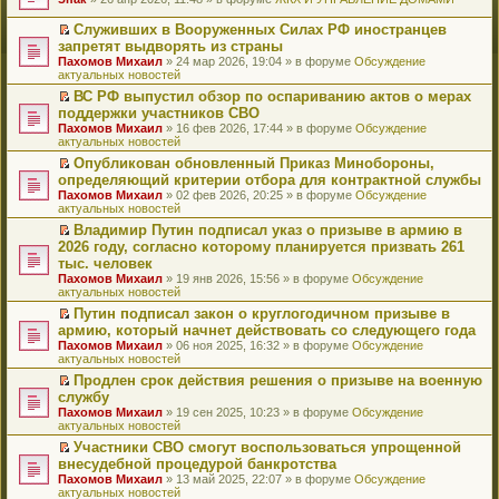
т
е
и
р
Служивших в Вооруженных Силах РФ иностранцев
к
е
П
запретят выдворять из страны
п
й
е
Пахомов Михаил
» 24 мар 2026, 19:04 » в форуме
Обсуждение
е
т
р
актуальных новостей
р
и
е
в
к
й
ВС РФ выпустил обзор по оспариванию актов о мерах
о
п
т
П
поддержки участников СВО
м
е
и
е
Пахомов Михаил
» 16 фев 2026, 17:44 » в форуме
Обсуждение
у
р
к
р
актуальных новостей
н
в
п
е
е
о
е
й
Опубликован обновленный Приказ Минобороны,
п
м
р
т
П
определяющий критерии отбора для контрактной службы
р
у
в
и
е
Пахомов Михаил
» 02 фев 2026, 20:25 » в форуме
Обсуждение
о
н
о
к
р
актуальных новостей
ч
е
м
п
е
и
п
у
е
й
Владимир Путин подписал указ о призыве в армию в
т
р
н
р
т
П
2026 году, согласно которому планируется призвать 261
а
о
е
в
и
е
тыс. человек
н
ч
п
о
к
р
н
и
Пахомов Михаил
» 19 янв 2026, 15:56 » в форуме
Обсуждение
р
м
п
е
о
т
актуальных новостей
о
у
е
й
м
а
ч
н
р
т
Путин подписал закон о круглогодичном призыве в
у
н
и
е
в
и
П
армию, который начнет действовать со следующего года
с
н
т
п
о
к
е
о
о
Пахомов Михаил
» 06 ноя 2025, 16:32 » в форуме
Обсуждение
а
р
м
п
р
о
м
актуальных новостей
н
о
у
е
е
б
у
н
ч
н
р
й
Продлен срок действия решения о призыве на военную
щ
с
о
и
е
в
т
П
службу
е
о
м
т
п
о
и
е
н
о
Пахомов Михаил
» 19 сен 2025, 10:23 » в форуме
Обсуждение
у
а
р
м
к
р
и
б
актуальных новостей
с
н
о
у
п
е
ю
щ
о
н
ч
н
е
й
Участники СВО смогут воспользоваться упрощенной
е
о
о
и
е
р
т
П
внесудебной процедурой банкротства
н
б
м
т
п
в
и
е
и
Пахомов Михаил
» 13 май 2025, 22:07 » в форуме
Обсуждение
щ
у
а
р
о
к
р
ю
актуальных новостей
е
с
н
о
м
п
е