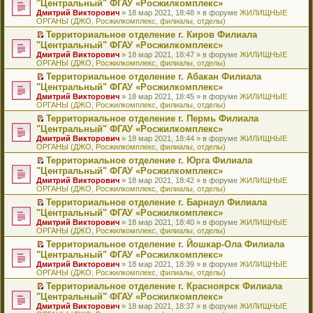
б
м
"Центральный" ФГАУ «Росжилкомплекс»
и
н
и
е
в
и
е
щ
у
ю
Дмитрий Викторович
» 18 мар 2021, 18:48 » в форуме
ЖИЛИЩНЫЕ
н
т
п
о
к
р
е
с
ОРГАНЫ (ДЖО, Росжилкомплекс, филиалы, отделы)
о
а
р
м
п
е
н
о
м
н
о
у
е
й
Территориальное отделение г. Киров Филиала
и
о
у
н
ч
н
р
т
П
ю
б
"Центральный" ФГАУ «Росжилкомплекс»
с
о
и
е
в
и
е
щ
Дмитрий Викторович
» 18 мар 2021, 18:47 » в форуме
ЖИЛИЩНЫЕ
о
м
т
п
о
к
р
е
ОРГАНЫ (ДЖО, Росжилкомплекс, филиалы, отделы)
о
у
а
р
м
п
е
н
б
с
н
о
у
е
й
Территориальное отделение г. Абакан Филиала
и
щ
о
н
ч
н
р
т
П
ю
"Центральный" ФГАУ «Росжилкомплекс»
е
о
о
и
е
в
и
е
Дмитрий Викторович
» 18 мар 2021, 18:45 » в форуме
ЖИЛИЩНЫЕ
н
б
м
т
п
о
к
р
ОРГАНЫ (ДЖО, Росжилкомплекс, филиалы, отделы)
и
щ
у
а
р
м
п
е
ю
е
с
н
о
у
е
й
Территориальное отделение г. Пермь Филиала
н
о
н
ч
н
р
т
П
"Центральный" ФГАУ «Росжилкомплекс»
и
о
о
и
е
в
и
е
Дмитрий Викторович
» 18 мар 2021, 18:44 » в форуме
ЖИЛИЩНЫЕ
ю
б
м
т
п
о
к
р
ОРГАНЫ (ДЖО, Росжилкомплекс, филиалы, отделы)
щ
у
а
р
м
п
е
е
с
н
о
у
е
й
Территориальное отделение г. Юрга Филиала
н
о
н
ч
н
р
т
П
"Центральный" ФГАУ «Росжилкомплекс»
и
о
о
и
е
в
и
е
Дмитрий Викторович
» 18 мар 2021, 18:42 » в форуме
ЖИЛИЩНЫЕ
ю
б
м
т
п
о
к
р
ОРГАНЫ (ДЖО, Росжилкомплекс, филиалы, отделы)
щ
у
а
р
м
п
е
е
с
н
о
у
е
й
Территориальное отделение г. Барнаул Филиала
н
о
н
ч
н
р
т
П
"Центральный" ФГАУ «Росжилкомплекс»
и
о
о
и
е
в
и
е
Дмитрий Викторович
» 18 мар 2021, 18:40 » в форуме
ЖИЛИЩНЫЕ
ю
б
м
т
п
о
к
р
ОРГАНЫ (ДЖО, Росжилкомплекс, филиалы, отделы)
щ
у
а
р
м
п
е
е
с
н
о
у
е
й
Территориальное отделение г. Йошкар-Ола Филиала
н
о
н
ч
н
р
т
П
"Центральный" ФГАУ «Росжилкомплекс»
и
о
о
и
е
в
и
е
Дмитрий Викторович
» 18 мар 2021, 18:39 » в форуме
ЖИЛИЩНЫЕ
ю
б
м
т
п
о
к
р
ОРГАНЫ (ДЖО, Росжилкомплекс, филиалы, отделы)
щ
у
а
р
м
п
е
е
с
н
о
у
е
й
Территориальное отделение г. Красноярск Филиала
н
о
н
ч
н
р
т
П
"Центральный" ФГАУ «Росжилкомплекс»
и
о
о
и
е
в
и
е
Дмитрий Викторович
» 18 мар 2021, 18:37 » в форуме
ЖИЛИЩНЫЕ
ю
б
м
т
п
о
к
р