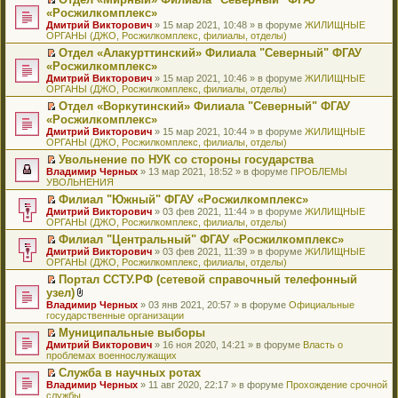
у
ю
б
н
ч
н
р
т
П
«Росжилкомплекс»
с
щ
о
и
е
в
и
е
о
Дмитрий Викторович
е
» 15 мар 2021, 10:48 » в форуме
ЖИЛИЩНЫЕ
м
т
п
о
к
р
о
ОРГАНЫ (ДЖО, Росжилкомплекс, филиалы, отделы)
н
у
а
р
м
п
е
б
и
с
н
о
у
е
й
Отдел «Алакурттинский» Филиала "Северный" ФГАУ
щ
ю
о
н
ч
н
р
т
П
«Росжилкомплекс»
е
о
о
и
е
в
и
е
н
Дмитрий Викторович
» 15 мар 2021, 10:46 » в форуме
ЖИЛИЩНЫЕ
б
м
т
п
о
к
р
и
ОРГАНЫ (ДЖО, Росжилкомплекс, филиалы, отделы)
щ
у
а
р
м
п
е
ю
е
с
н
о
у
е
й
Отдел «Воркутинский» Филиала "Северный" ФГАУ
н
о
н
ч
н
р
т
П
«Росжилкомплекс»
и
о
о
и
е
в
и
е
Дмитрий Викторович
» 15 мар 2021, 10:44 » в форуме
ЖИЛИЩНЫЕ
ю
б
м
т
п
о
к
р
ОРГАНЫ (ДЖО, Росжилкомплекс, филиалы, отделы)
щ
у
а
р
м
п
е
е
с
н
о
у
е
й
Увольнение по НУК со стороны государства
н
о
н
ч
н
р
т
П
Владимир Черных
» 13 мар 2021, 18:52 » в форуме
ПРОБЛЕМЫ
и
о
о
и
е
в
и
е
УВОЛЬНЕНИЯ
ю
б
м
т
п
о
к
р
Филиал "Южный" ФГАУ «Росжилкомплекс»
щ
у
а
р
м
п
е
П
Дмитрий Викторович
е
с
н
о
у
е
й
» 03 фев 2021, 11:44 » в форуме
ЖИЛИЩНЫЕ
е
ОРГАНЫ (ДЖО, Росжилкомплекс, филиалы, отделы)
н
о
н
ч
н
р
т
р
и
о
о
и
е
в
и
Филиал "Центральный" ФГАУ «Росжилкомплекс»
е
ю
б
м
т
п
о
к
П
Дмитрий Викторович
й
» 03 фев 2021, 11:39 » в форуме
ЖИЛИЩНЫЕ
щ
у
а
р
м
п
е
ОРГАНЫ (ДЖО, Росжилкомплекс, филиалы, отделы)
т
е
с
н
о
у
е
р
и
н
о
н
ч
н
р
Портал ССТУ.РФ (сетевой справочный телефонный
е
к
и
о
о
и
е
в
П
узел)
й
п
ю
б
м
т
п
о
е
т
В
Владимир Черных
е
» 03 янв 2021, 20:57 » в форуме
Официальные
щ
у
а
р
м
р
и
л
государственные организации
р
е
с
н
о
у
е
к
о
в
н
о
н
ч
н
й
Муниципальные выборы
п
ж
о
и
о
о
и
е
т
П
Дмитрий Викторович
е
е
» 16 ноя 2020, 14:21 » в форуме
Власть о
м
ю
б
м
т
п
и
е
проблемах военнослужащих
р
н
у
щ
у
а
р
к
р
в
и
н
е
с
н
о
Служба в научных ротах
п
е
о
я
е
н
о
н
ч
П
Владимир Черных
е
й
» 11 авг 2020, 22:17 » в форуме
Прохождение срочной
м
п
и
о
о
и
е
службы
р
т
у