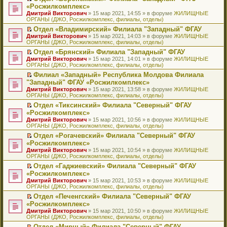
н
о
н
ч
н
р
т
П
«Росжилкомплекс»
и
о
о
и
е
в
и
е
Дмитрий Викторович
» 15 мар 2021, 14:55 » в форуме
ЖИЛИЩНЫЕ
ю
б
м
т
п
о
к
р
ОРГАНЫ (ДЖО, Росжилкомплекс, филиалы, отделы)
щ
у
а
р
м
п
е
е
с
н
о
у
е
й
Отдел «Владимирский» Филиала "Западный" ФГАУ
н
о
н
ч
н
р
т
П
Дмитрий Викторович
» 15 мар 2021, 14:03 » в форуме
ЖИЛИЩНЫЕ
и
о
о
и
е
в
и
е
ОРГАНЫ (ДЖО, Росжилкомплекс, филиалы, отделы)
ю
б
м
т
п
о
к
р
Отдел «Брянский» Филиала "Западный" ФГАУ
щ
у
а
р
м
п
е
П
Дмитрий Викторович
е
с
н
о
у
е
й
» 15 мар 2021, 14:01 » в форуме
ЖИЛИЩНЫЕ
е
ОРГАНЫ (ДЖО, Росжилкомплекс, филиалы, отделы)
н
о
н
ч
н
р
т
р
и
о
о
и
е
в
и
Филиал «Западный» Республика Молдова Филиала
е
ю
б
м
т
п
о
к
П
"Западный" ФГАУ «Росжилкомплекс»
й
щ
у
а
р
м
п
е
т
Дмитрий Викторович
е
с
н
о
у
е
» 15 мар 2021, 13:58 » в форуме
ЖИЛИЩНЫЕ
р
и
ОРГАНЫ (ДЖО, Росжилкомплекс, филиалы, отделы)
н
о
н
ч
н
р
е
к
и
о
о
и
е
в
й
Отдел «Тиксинский» Филиала "Северный" ФГАУ
п
ю
б
м
т
п
о
т
П
«Росжилкомплекс»
е
щ
у
а
р
м
и
е
р
Дмитрий Викторович
е
с
н
о
у
» 15 мар 2021, 10:56 » в форуме
ЖИЛИЩНЫЕ
к
р
в
ОРГАНЫ (ДЖО, Росжилкомплекс, филиалы, отделы)
н
о
н
ч
н
п
е
о
и
о
о
и
е
е
й
Отдел «Рогачевский» Филиала "Северный" ФГАУ
м
ю
б
м
т
п
р
т
П
«Росжилкомплекс»
у
щ
у
а
р
в
и
е
н
Дмитрий Викторович
е
с
н
о
» 15 мар 2021, 10:54 » в форуме
ЖИЛИЩНЫЕ
о
к
р
е
ОРГАНЫ (ДЖО, Росжилкомплекс, филиалы, отделы)
н
о
н
ч
м
п
е
п
и
о
о
и
у
е
й
Отдел «Гаджиевский» Филиала "Северный" ФГАУ
р
ю
б
м
т
н
р
т
П
«Росжилкомплекс»
о
щ
у
а
е
в
и
е
ч
Дмитрий Викторович
е
с
н
» 15 мар 2021, 10:53 » в форуме
ЖИЛИЩНЫЕ
п
о
к
р
и
ОРГАНЫ (ДЖО, Росжилкомплекс, филиалы, отделы)
н
о
н
р
м
п
е
т
и
о
о
о
у
е
й
Отдел «Печенгский» Филиала "Северный" ФГАУ
а
ю
б
м
ч
н
р
т
П
«Росжилкомплекс»
н
щ
у
и
е
в
и
е
н
Дмитрий Викторович
е
с
» 15 мар 2021, 10:50 » в форуме
ЖИЛИЩНЫЕ
т
п
о
к
р
о
ОРГАНЫ (ДЖО, Росжилкомплекс, филиалы, отделы)
н
о
а
р
м
п
е
м
и
о
н
о
у
е
й
Отдел «Мирный» Филиала "Северный" ФГАУ