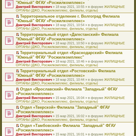
н
о
н
ч
н
р
т
П
"Южный" ФГАУ «Росжилкомплекс»
и
о
о
и
е
в
и
е
Дмитрий Викторович
» 18 мар 2021, 10:55 » в форуме
ЖИЛИЩНЫЕ
ю
б
м
т
п
о
к
р
ОРГАНЫ (ДЖО, Росжилкомплекс, филиалы, отделы)
щ
у
а
р
м
п
е
е
с
н
о
у
е
й
Территориальное отделение г. Волгоград Филиала
н
о
н
ч
н
р
т
П
"Южный" ФГАУ «Росжилкомплекс»
и
о
о
и
е
в
и
е
Дмитрий Викторович
» 18 мар 2021, 10:54 » в форуме
ЖИЛИЩНЫЕ
ю
б
м
т
п
о
к
р
ОРГАНЫ (ДЖО, Росжилкомплекс, филиалы, отделы)
щ
у
а
р
м
п
е
е
с
н
о
у
е
й
Территориальный отдел «Дагестанский» Филиала
н
о
н
ч
н
р
т
П
"Южный" ФГАУ «Росжилкомплекс»
и
о
о
и
е
в
и
е
Дмитрий Викторович
» 18 мар 2021, 10:50 » в форуме
ЖИЛИЩНЫЕ
ю
б
м
т
п
о
к
р
ОРГАНЫ (ДЖО, Росжилкомплекс, филиалы, отделы)
щ
у
а
р
м
п
е
е
с
н
о
у
е
й
Территориальный отдел «Краснодарский» Филиала
н
о
н
ч
н
р
т
П
"Южный" ФГАУ "Росжилкомплекс"
и
о
о
и
е
в
и
е
Дмитрий Викторович
» 18 мар 2021, 10:46 » в форуме
ЖИЛИЩНЫЕ
ю
б
м
т
п
о
к
р
ОРГАНЫ (ДЖО, Росжилкомплекс, филиалы, отделы)
щ
у
а
р
м
п
е
е
с
н
о
у
е
й
Территориальный отдел «Ростовский» Филиала
н
о
н
ч
н
р
т
П
"Южный" ФГАУ «Росжилкомплекс»
и
о
о
и
е
в
и
е
Дмитрий Викторович
» 18 мар 2021, 10:44 » в форуме
ЖИЛИЩНЫЕ
ю
б
м
т
п
о
к
р
ОРГАНЫ (ДЖО, Росжилкомплекс, филиалы, отделы)
щ
у
а
р
м
п
е
е
с
н
о
у
е
й
Отдел «Ярославский» Филиала "Западный" ФГАУ
н
о
н
ч
н
р
т
П
«Росжилкомплекс»
и
о
о
и
е
в
и
е
Дмитрий Викторович
» 15 мар 2021, 16:04 » в форуме
ЖИЛИЩНЫЕ
ю
б
м
т
п
о
к
р
ОРГАНЫ (ДЖО, Росжилкомплекс, филиалы, отделы)
щ
у
а
р
м
п
е
е
с
н
о
у
е
й
Отдел «Тверской» Филиала "Западный" ФГАУ
н
о
н
ч
н
р
т
П
«Росжилкомплекс»
и
о
о
и
е
в
и
е
Дмитрий Викторович
» 15 мар 2021, 16:02 » в форуме
ЖИЛИЩНЫЕ
ю
б
м
т
п
о
к
р
ОРГАНЫ (ДЖО, Росжилкомплекс, филиалы, отделы)
щ
у
а
р
м
п
е
е
с
н
о
у
е
й
Отдел «Тамбовский» Филиала "Западный" ФГАУ
н
о
н
ч
н
р
т
П
«Росжилкомплекс»
и
о
о
и
е
в
и
е
Дмитрий Викторович
» 15 мар 2021, 16:01 » в форуме
ЖИЛИЩНЫЕ
ю
б
м
т
п
о
к
р