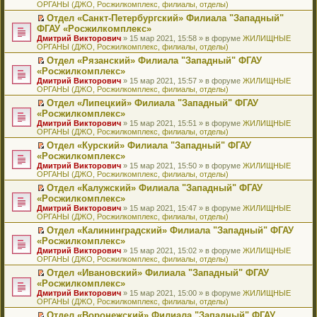
ОРГАНЫ (ДЖО, Росжилкомплекс, филиалы, отделы)
щ
у
а
р
м
п
е
е
с
н
о
у
е
й
Отдел «Санкт-Петербургский» Филиала "Западный"
н
о
н
ч
н
р
т
П
ФГАУ «Росжилкомплекс»
и
о
о
и
е
в
и
е
Дмитрий Викторович
» 15 мар 2021, 15:58 » в форуме
ЖИЛИЩНЫЕ
ю
б
м
т
п
о
к
р
ОРГАНЫ (ДЖО, Росжилкомплекс, филиалы, отделы)
щ
у
а
р
м
п
е
е
с
н
о
у
е
й
Отдел «Рязанский» Филиала "Западный" ФГАУ
н
о
н
ч
н
р
т
П
«Росжилкомплекс»
и
о
о
и
е
в
и
е
Дмитрий Викторович
» 15 мар 2021, 15:57 » в форуме
ЖИЛИЩНЫЕ
ю
б
м
т
п
о
к
р
ОРГАНЫ (ДЖО, Росжилкомплекс, филиалы, отделы)
щ
у
а
р
м
п
е
е
с
н
о
у
е
й
Отдел «Липецкий» Филиала "Западный" ФГАУ
н
о
н
ч
н
р
т
П
«Росжилкомплекс»
и
о
о
и
е
в
и
е
Дмитрий Викторович
» 15 мар 2021, 15:51 » в форуме
ЖИЛИЩНЫЕ
ю
б
м
т
п
о
к
р
ОРГАНЫ (ДЖО, Росжилкомплекс, филиалы, отделы)
щ
у
а
р
м
п
е
е
с
н
о
у
е
й
Отдел «Курский» Филиала "Западный" ФГАУ
н
о
н
ч
н
р
т
П
«Росжилкомплекс»
и
о
о
и
е
в
и
е
Дмитрий Викторович
» 15 мар 2021, 15:50 » в форуме
ЖИЛИЩНЫЕ
ю
б
м
т
п
о
к
р
ОРГАНЫ (ДЖО, Росжилкомплекс, филиалы, отделы)
щ
у
а
р
м
п
е
е
с
н
о
у
е
й
Отдел «Калужский» Филиала "Западный" ФГАУ
н
о
н
ч
н
р
т
П
«Росжилкомплекс»
и
о
о
и
е
в
и
е
Дмитрий Викторович
» 15 мар 2021, 15:47 » в форуме
ЖИЛИЩНЫЕ
ю
б
м
т
п
о
к
р
ОРГАНЫ (ДЖО, Росжилкомплекс, филиалы, отделы)
щ
у
а
р
м
п
е
е
с
н
о
у
е
й
Отдел «Калининградский» Филиала "Западный" ФГАУ
н
о
н
ч
н
р
т
П
«Росжилкомплекс»
и
о
о
и
е
в
и
е
Дмитрий Викторович
» 15 мар 2021, 15:02 » в форуме
ЖИЛИЩНЫЕ
ю
б
м
т
п
о
к
р
ОРГАНЫ (ДЖО, Росжилкомплекс, филиалы, отделы)
щ
у
а
р
м
п
е
е
с
н
о
у
е
й
Отдел «Ивановский» Филиала "Западный" ФГАУ
н
о
н
ч
н
р
т
П
«Росжилкомплекс»
и
о
о
и
е
в
и
е
Дмитрий Викторович
» 15 мар 2021, 15:00 » в форуме
ЖИЛИЩНЫЕ
ю
б
м
т
п
о
к
р
ОРГАНЫ (ДЖО, Росжилкомплекс, филиалы, отделы)
щ
у
а
р
м
п
е
е
с
н
о
у
е
й
Отдел «Воронежский» Филиала "Западный" ФГАУ