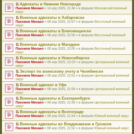
н
о
н
ч
у
е
й
Адвокаты в Нижнем Новгороде
и
о
о
и
н
р
т
П
Пахомов Михаил
» 14 апр 2025, 21:46 » в форуме
Московский военный
ю
б
м
т
е
в
и
е
округ
щ
у
а
п
о
к
р
е
с
н
Военные адвокаты в Хабаровске
р
м
п
е
н
о
н
П
Пахомов Михаил
о
у
е
й
» 08 апр 2025, 22:07 » в форуме
Восточный военный
и
о
о
е
округ
ч
н
р
т
ю
б
м
р
и
е
в
и
Военные адвокаты в Благовещенске
щ
у
е
т
п
о
к
П
Пахомов Михаил
е
с
й
» 08 апр 2025, 22:06 » в форуме
Восточный военный
а
р
м
п
е
округ
н
о
т
н
о
у
е
р
и
о
и
н
ч
н
р
Военные адвокаты в Магадане
е
ю
б
к
о
и
е
в
П
Пахомов Михаил
й
» 08 апр 2025, 22:05 » в форуме
Восточный военный
щ
п
м
т
п
о
е
округ
т
е
е
у
а
р
м
р
и
н
р
с
н
о
у
Военные адвокаты в Новосибирске
е
к
и
в
о
н
ч
н
П
Пахомов Михаил
й
» 08 апр 2025, 22:03 » в форуме
Центральный военный
п
ю
о
о
о
и
е
е
округ
т
е
м
б
м
т
п
р
и
р
у
Эксперт по воинскому учету в Челябинске
щ
у
а
р
е
к
в
н
П
Пахомов Михаил
е
с
н
о
й
» 08 апр 2025, 22:01 » в форуме
Центральный военный
п
о
е
е
округ
н
о
н
ч
т
е
м
п
р
и
о
о
и
и
р
у
Военный адвокат в Уфе
р
е
ю
б
м
т
к
в
н
П
Пахомов Михаил
о
й
» 08 апр 2025, 21:59 » в форуме
Центральный военный
щ
у
а
п
о
е
е
округ
ч
т
е
с
н
е
м
п
р
и
и
н
о
н
р
у
Военные адвокаты в Екатеринбурге
р
е
т
к
и
о
о
в
н
П
Пахомов Михаил
о
й
» 08 апр 2025, 21:58 » в форуме
Центральный военный
а
п
ю
б
м
о
е
е
округ
ч
т
н
е
щ
у
м
п
р
и
и
н
р
е
с
у
Военные адвокаты в Волгограде
р
е
т
к
о
в
н
о
н
П
Пахомов Михаил
о
й
» 08 апр 2025, 21:54 » в форуме
Южный военный округ
а
п
м
о
и
о
е
е
ч
т
н
е
у
м
ю
б
п
р
и
и
Военные адвокаты во Владикавказе и Грозном
н
р
с
у
щ
р
е
т
к
П
о
в
Пахомов Михаил
» 08 апр 2025, 21:52 » в форуме
Южный военный округ
о
н
е
о
й
а
п
е
м
о
о
е
н
ч
т
н
е