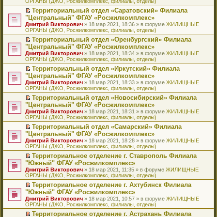
ОРГАНЫ (ДЖО, Росжилкомплекс, филиалы, отделы)
щ
у
а
р
м
п
е
е
с
н
о
у
е
й
Территориальный отдел «Саратовский» Филиала
н
о
н
ч
н
р
т
П
"Центральный" ФГАУ «Росжилкомплекс»
и
о
о
и
е
в
и
е
Дмитрий Викторович
» 18 мар 2021, 18:36 » в форуме
ЖИЛИЩНЫЕ
ю
б
м
т
п
о
к
р
ОРГАНЫ (ДЖО, Росжилкомплекс, филиалы, отделы)
щ
у
а
р
м
п
е
е
с
н
о
у
е
й
Территориальный отдел «Оренбургский» Филиала
н
о
н
ч
н
р
т
П
"Центральный" ФГАУ «Росжилкомплекс»
и
о
о
и
е
в
и
е
Дмитрий Викторович
» 18 мар 2021, 18:34 » в форуме
ЖИЛИЩНЫЕ
ю
б
м
т
п
о
к
р
ОРГАНЫ (ДЖО, Росжилкомплекс, филиалы, отделы)
щ
у
а
р
м
п
е
е
с
н
о
у
е
й
Территориальный отдел «Иркутский» Филиала
н
о
н
ч
н
р
т
П
"Центральный" ФГАУ «Росжилкомплекс»
и
о
о
и
е
в
и
е
Дмитрий Викторович
» 18 мар 2021, 18:33 » в форуме
ЖИЛИЩНЫЕ
ю
б
м
т
п
о
к
р
ОРГАНЫ (ДЖО, Росжилкомплекс, филиалы, отделы)
щ
у
а
р
м
п
е
е
с
н
о
у
е
й
Территориальный отдел «Новосибирский» Филиала
н
о
н
ч
н
р
т
П
"Центральный" ФГАУ «Росжилкомплекс»
и
о
о
и
е
в
и
е
Дмитрий Викторович
» 18 мар 2021, 18:31 » в форуме
ЖИЛИЩНЫЕ
ю
б
м
т
п
о
к
р
ОРГАНЫ (ДЖО, Росжилкомплекс, филиалы, отделы)
щ
у
а
р
м
п
е
е
с
н
о
у
е
й
Территориальный отдел «Самарский» Филиала
н
о
н
ч
н
р
т
П
"Центральный" ФГАУ «Росжилкомплекс»
и
о
о
и
е
в
и
е
Дмитрий Викторович
» 18 мар 2021, 18:28 » в форуме
ЖИЛИЩНЫЕ
ю
б
м
т
п
о
к
р
ОРГАНЫ (ДЖО, Росжилкомплекс, филиалы, отделы)
щ
у
а
р
м
п
е
е
с
н
о
у
е
й
Территориальное отделение г. Ставрополь Филиала
н
о
н
ч
н
р
т
П
"Южный" ФГАУ «Росжилкомплекс»
и
о
о
и
е
в
и
е
Дмитрий Викторович
» 18 мар 2021, 11:35 » в форуме
ЖИЛИЩНЫЕ
ю
б
м
т
п
о
к
р
ОРГАНЫ (ДЖО, Росжилкомплекс, филиалы, отделы)
щ
у
а
р
м
п
е
е
с
н
о
у
е
й
Территориальное отделение г. Ахтубинск Филиала
н
о
н
ч
н
р
т
П
"Южный" ФГАУ «Росжилкомплекс»
и
о
о
и
е
в
и
е
Дмитрий Викторович
» 18 мар 2021, 10:57 » в форуме
ЖИЛИЩНЫЕ
ю
б
м
т
п
о
к
р
ОРГАНЫ (ДЖО, Росжилкомплекс, филиалы, отделы)
щ
у
а
р
м
п
е
е
с
н
о
у
е
й
Территориальное отделение г. Астрахань Филиала