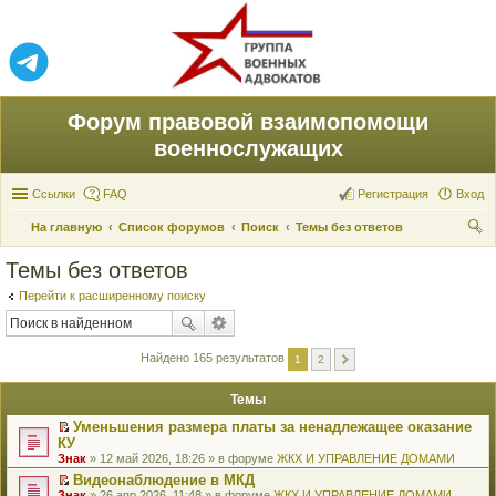
Форум правовой взаимопомощи
военнослужащих
Ссылки
FAQ
Регистрация
Вход
На главную
Список форумов
Поиск
Темы без ответов
ои
Темы без ответов
ск
Перейти к расширенному поиску
Найдено 165 результатов
1
2
Темы
Уменьшения размера платы за ненадлежащее оказание
П
КУ
е
Знак
» 12 май 2026, 18:26 » в форуме
ЖКХ И УПРАВЛЕНИЕ ДОМАМИ
р
е
Видеонаблюдение в МКД
й
П
Знак
» 26 апр 2026, 11:48 » в форуме
ЖКХ И УПРАВЛЕНИЕ ДОМАМИ