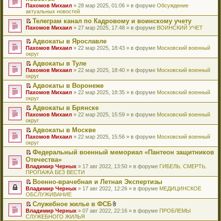
и
т
к
о
в
е
щ
н
Пахомов Михаил
о
» 28 мар 2025, 01:06 » в форуме
Обсуждение
о
ю
а
п
м
о
р
е
е
актуальных новостей
ч
о
н
е
у
м
е
н
п
и
б
н
р
с
у
й
Телеграм канал по Кадровому и воинскому учету
и
р
т
щ
о
в
о
н
т
П
ю
Пахомов Михаил
о
» 27 мар 2025, 17:48 » в форуме
ВОИНСКИЙ УЧЕТ
а
е
м
о
о
е
и
е
ч
н
н
у
м
б
п
к
р
и
Адвокаты в Ярославле
н
и
с
у
щ
р
п
е
т
П
о
ю
Пахомов Михаил
» 22 мар 2025, 18:43 » в форуме
Московский военный
о
н
е
о
е
й
а
е
м
округ
о
е
н
ч
р
т
н
р
у
б
п
и
и
в
и
Адвокаты в Туле
н
е
с
щ
р
ю
т
о
к
П
о
Пахомов Михаил
й
» 22 мар 2025, 18:40 » в форуме
Московский военный
о
е
о
а
м
п
е
м
округ
т
о
н
ч
н
у
е
р
у
и
б
и
и
Адвокаты в Воронеже
н
н
р
е
с
к
щ
ю
т
П
о
е
в
Пахомов Михаил
й
» 22 мар 2025, 18:35 » в форуме
Московский военный
о
п
е
а
е
м
п
о
округ
т
о
е
н
н
р
у
р
м
и
б
р
и
Адвокаты в Брянске
н
е
с
о
у
к
щ
в
ю
П
о
Пахомов Михаил
й
» 22 мар 2025, 15:59 » в форуме
Московский военный
о
ч
н
п
е
о
е
м
округ
т
о
и
е
е
н
м
р
у
и
б
т
п
р
и
у
Адвокаты в Москве
е
с
к
щ
а
р
в
ю
н
П
Пахомов Михаил
й
» 22 мар 2025, 15:56 » в форуме
Московский военный
о
п
е
н
о
о
е
е
округ
т
о
е
н
н
ч
м
п
р
и
б
р
и
о
и
у
Федеральный военный мемориал «Пантеон защитников
р
е
к
щ
в
ю
м
т
н
П
Отечества»
о
й
п
е
о
у
а
е
е
ч
т
Владимир Черных
е
» 17 авг 2022, 13:50 » в форуме
ГИБЕЛЬ. СМЕРТЬ.
н
м
с
н
п
р
и
и
ПРОПАЖА БЕЗ ВЕСТИ
р
и
у
о
н
р
е
т
к
в
ю
н
о
о
о
й
Военно-врачебная и Летная Экспертизы
а
п
о
е
б
м
ч
т
П
Владимир Черных
н
е
» 17 авг 2022, 12:26 » в форуме
МЕДИЦИНСКОЕ
м
п
щ
у
и
и
е
ОБСЛУЖИВАНИЕ
н
р
у
р
е
с
т
к
р
о
в
н
о
Служебное жилье в ФСБ
н
о
а
п
е
м
о
е
ч
П
В
и
о
Владимир Черных
н
е
й
» 07 авг 2022, 22:16 » в форуме
ПРОБЛЕМЫ
у
м
п
и
е
л
ю
б
СЛУЖЕБНОГО ЖИЛЬЯ
н
р
т
с
у
р
т
р
о