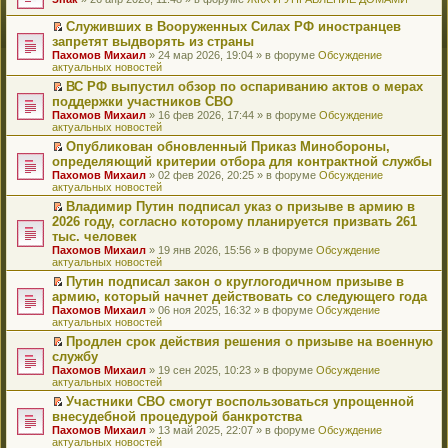
т
е
и
р
Служивших в Вооруженных Силах РФ иностранцев
к
е
П
запретят выдворять из страны
п
й
е
Пахомов Михаил
» 24 мар 2026, 19:04 » в форуме
Обсуждение
е
т
р
актуальных новостей
р
и
е
в
к
й
ВС РФ выпустил обзор по оспариванию актов о мерах
о
п
т
П
поддержки участников СВО
м
е
и
е
Пахомов Михаил
» 16 фев 2026, 17:44 » в форуме
Обсуждение
у
р
к
р
актуальных новостей
н
в
п
е
е
о
е
й
Опубликован обновленный Приказ Минобороны,
п
м
р
т
П
определяющий критерии отбора для контрактной службы
р
у
в
и
е
Пахомов Михаил
» 02 фев 2026, 20:25 » в форуме
Обсуждение
о
н
о
к
р
актуальных новостей
ч
е
м
п
е
и
п
у
е
й
Владимир Путин подписал указ о призыве в армию в
т
р
н
р
т
П
2026 году, согласно которому планируется призвать 261
а
о
е
в
и
е
тыс. человек
н
ч
п
о
к
р
н
и
Пахомов Михаил
» 19 янв 2026, 15:56 » в форуме
Обсуждение
р
м
п
е
о
т
актуальных новостей
о
у
е
й
м
а
ч
н
р
т
Путин подписал закон о круглогодичном призыве в
у
н
и
е
в
и
П
армию, который начнет действовать со следующего года
с
н
т
п
о
к
е
о
о
Пахомов Михаил
» 06 ноя 2025, 16:32 » в форуме
Обсуждение
а
р
м
п
р
о
м
актуальных новостей
н
о
у
е
е
б
у
н
ч
н
р
й
Продлен срок действия решения о призыве на военную
щ
с
о
и
е
в
т
П
службу
е
о
м
т
п
о
и
е
н
о
Пахомов Михаил
» 19 сен 2025, 10:23 » в форуме
Обсуждение
у
а
р
м
к
р
и
б
актуальных новостей
с
н
о
у
п
е
ю
щ
о
н
ч
н
е
й
Участники СВО смогут воспользоваться упрощенной
е
о
о
и
е
р
т
П
внесудебной процедурой банкротства
н
б
м
т
п
в
и
е
и
Пахомов Михаил
» 13 май 2025, 22:07 » в форуме
Обсуждение
щ
у
а
р
о
к
р
ю
актуальных новостей
е
с
н
о
м
п
е