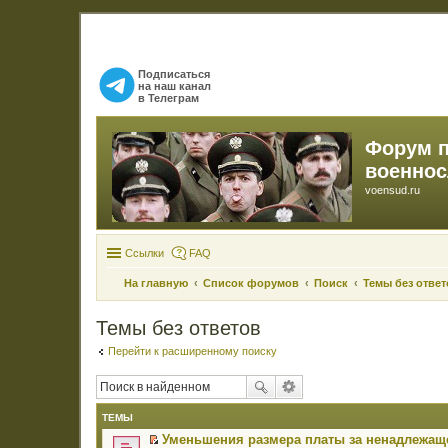
Подписаться
на наш канал
в Телеграм
Форум 
военно
voensud.ru
Ссылки
FAQ
На главную
Список форумов
Поиск
Темы без ответ
Темы без ответов
Перейти к расширенному поиску
ТЕМЫ
Уменьшения размера платы за ненадлежаще