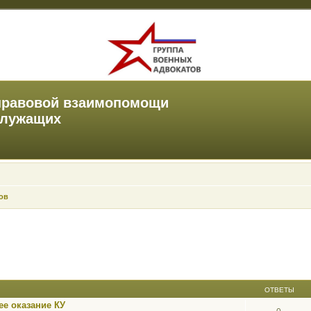
правовой взаимопомощи
служащих
ов
ОТВЕТЫ
е оказание КУ