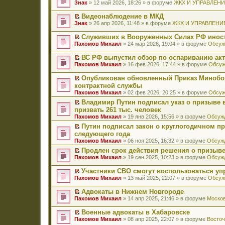
П
Знак
» 12 май 2026, 18:26 » в форуме
ЖКХ И УПРАВЛЕН
е
р
Видеонаблюдение в МКД
е
П
Знак
» 26 апр 2026, 11:48 » в форуме
ЖКХ И УПРАВЛЕНИ
й
е
т
р
Служивших в Вооруженных Силах РФ иност
и
е
П
к
Пахомов Михаил
» 24 мар 2026, 19:04 » в форуме
Обсуж
й
е
п
т
р
е
ВС РФ выпустил обзор по оспариванию акт
и
е
р
П
к
Пахомов Михаил
» 16 фев 2026, 17:44 » в форуме
Обсуж
й
в
е
п
т
о
р
е
Опубликован обновленный Приказ Минобо
и
м
е
р
П
к
контрактной службы
у
й
в
е
п
н
Пахомов Михаил
» 02 фев 2026, 20:25 » в форуме
Обсуж
т
о
р
е
е
и
м
е
Владимир Путин подписал указ о призыве в
р
п
к
у
й
П
в
призвать 261 тыс. человек
р
п
н
т
е
о
о
Пахомов Михаил
» 19 янв 2026, 15:56 » в форуме
Обсужд
е
е
и
р
м
ч
р
п
к
е
Путин подписал закон о круглогодичном п
у
и
в
р
п
й
П
н
следующего года
т
о
о
е
т
е
е
а
Пахомов Михаил
» 06 ноя 2025, 16:32 » в форуме
Обсужд
м
ч
р
и
р
п
н
у
и
в
к
е
Продлен срок действия решения о призыве
р
н
н
т
о
п
й
П
о
Пахомов Михаил
» 19 сен 2025, 10:23 » в форуме
Обсужд
о
е
а
м
е
т
е
ч
м
п
н
у
р
и
р
и
у
Участники СВО смогут воспользоваться у
р
н
н
в
к
е
т
с
П
о
Пахомов Михаил
» 13 май 2025, 22:07 » в форуме
Обсуж
о
е
о
п
й
а
о
е
ч
м
п
м
е
т
н
о
р
и
у
Адвокаты в Нижнем Новгороде
р
у
р
и
н
б
е
т
с
П
о
н
в
к
Пахомов Михаил
» 14 апр 2025, 21:46 » в форуме
Москов
о
щ
й
а
о
е
ч
е
о
п
м
е
т
н
о
р
и
п
м
е
у
Военные адвокаты в Хабаровске
н
и
н
б
е
т
р
у
р
с
П
и
к
Пахомов Михаил
» 08 апр 2025, 22:07 » в форуме
Восточ
о
щ
й
а
о
н
в
о
е
ю
п