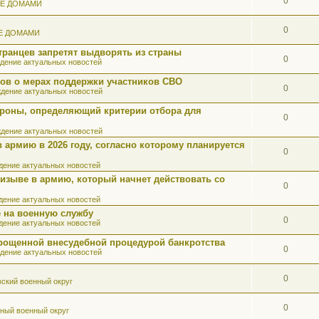
0
ИЕ ДОМАМИ
0
Е ДОМАМИ
ранцев запретят выдворять из страны
0
дение актуальных новостей
ов о мерах поддержки участников СВО
0
дение актуальных новостей
роны, определяющий критерии отбора для
0
дение актуальных новостей
 армию в 2026 году, согласно которому планируется
0
ение актуальных новостей
ризыве в армию, который начнет действовать со
0
ение актуальных новостей
 на военную службу
0
ение актуальных новостей
прощенной внесудебной процедурой банкротства
0
дение актуальных новостей
0
ский военный округ
0
ный военный округ