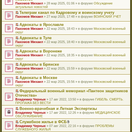
и
т
к
о
в
е
щ
н
Пахомов Михаил
о
» 28 мар 2025, 01:06 » в форуме
Обсуждение
о
ю
а
п
м
о
р
е
е
актуальных новостей
ч
о
н
е
у
м
е
н
п
и
б
н
р
с
у
й
Телеграм канал по Кадровому и воинскому учету
и
р
т
щ
о
в
о
н
т
П
ю
Пахомов Михаил
о
» 27 мар 2025, 17:48 » в форуме
ВОИНСКИЙ УЧЕТ
а
е
м
о
о
е
и
е
ч
н
н
у
м
б
п
к
р
и
Адвокаты в Ярославле
н
и
с
у
щ
р
п
е
т
П
о
ю
Пахомов Михаил
» 22 мар 2025, 18:43 » в форуме
Московский военный
о
н
е
о
е
й
а
е
м
округ
о
е
н
ч
р
т
н
р
у
б
п
и
и
в
и
Адвокаты в Туле
н
е
с
щ
р
ю
т
о
к
П
о
Пахомов Михаил
й
» 22 мар 2025, 18:40 » в форуме
Московский военный
о
е
о
а
м
п
е
м
округ
т
о
н
ч
н
у
е
р
у
и
б
и
и
Адвокаты в Воронеже
н
н
р
е
с
к
щ
ю
т
П
о
е
в
Пахомов Михаил
й
» 22 мар 2025, 18:35 » в форуме
Московский военный
о
п
е
а
е
м
п
о
округ
т
о
е
н
н
р
у
р
м
и
б
р
и
Адвокаты в Брянске
н
е
с
о
у
к
щ
в
ю
П
о
Пахомов Михаил
й
» 22 мар 2025, 15:59 » в форуме
Московский военный
о
ч
н
п
е
о
е
м
округ
т
о
и
е
е
н
м
р
у
и
б
т
п
р
и
у
Адвокаты в Москве
е
с
к
щ
а
р
в
ю
н
П
Пахомов Михаил
й
» 22 мар 2025, 15:56 » в форуме
Московский военный
о
п
е
н
о
о
е
е
округ
т
о
е
н
н
ч
м
п
р
и
б
р
и
о
и
у
Федеральный военный мемориал «Пантеон защитников
р
е
к
щ
в
ю
м
т
н
П
Отечества»
о
й
п
е
о
у
а
е
е
ч
т
Владимир Черных
е
» 17 авг 2022, 13:50 » в форуме
ГИБЕЛЬ. СМЕРТЬ.
н
м
с
н
п
р
и
и
ПРОПАЖА БЕЗ ВЕСТИ
р
и
у
о
н
р
е
т
к
в
ю
н
о
о
о
й
Военно-врачебная и Летная Экспертизы
а
п
о
е
б
м
ч
т
П
Владимир Черных
н
е
» 17 авг 2022, 12:26 » в форуме
МЕДИЦИНСКОЕ
м
п
щ
у
и
и
е
ОБСЛУЖИВАНИЕ
н
р
у
р
е
с
т
к
р
о
в
н
о
Служебное жилье в ФСБ
н
о
а
п
е
м
о
е
ч
П
В
и
о
Владимир Черных
н
е
й
» 07 авг 2022, 22:16 » в форуме
ПРОБЛЕМЫ
у
м
п
и
е
л
ю
б
СЛУЖЕБНОГО ЖИЛЬЯ
н
р
т
с
у
р
т
р
о