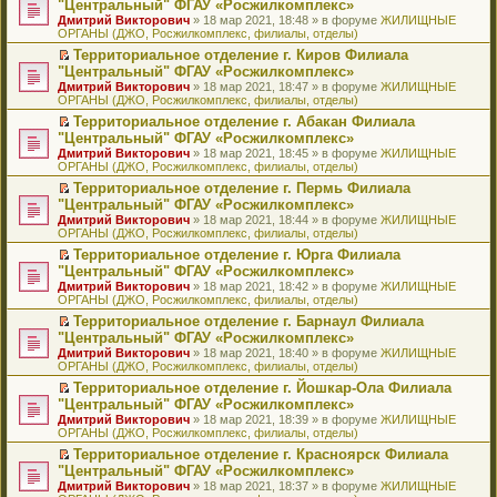
б
м
"Центральный" ФГАУ «Росжилкомплекс»
и
н
и
е
в
и
е
щ
у
ю
Дмитрий Викторович
» 18 мар 2021, 18:48 » в форуме
ЖИЛИЩНЫЕ
н
т
п
о
к
р
е
с
ОРГАНЫ (ДЖО, Росжилкомплекс, филиалы, отделы)
о
а
р
м
п
е
н
о
м
н
о
у
е
й
Территориальное отделение г. Киров Филиала
и
о
у
н
ч
н
р
т
П
ю
б
"Центральный" ФГАУ «Росжилкомплекс»
с
о
и
е
в
и
е
щ
Дмитрий Викторович
» 18 мар 2021, 18:47 » в форуме
ЖИЛИЩНЫЕ
о
м
т
п
о
к
р
е
ОРГАНЫ (ДЖО, Росжилкомплекс, филиалы, отделы)
о
у
а
р
м
п
е
н
б
с
н
о
у
е
й
Территориальное отделение г. Абакан Филиала
и
щ
о
н
ч
н
р
т
П
ю
"Центральный" ФГАУ «Росжилкомплекс»
е
о
о
и
е
в
и
е
Дмитрий Викторович
» 18 мар 2021, 18:45 » в форуме
ЖИЛИЩНЫЕ
н
б
м
т
п
о
к
р
ОРГАНЫ (ДЖО, Росжилкомплекс, филиалы, отделы)
и
щ
у
а
р
м
п
е
ю
е
с
н
о
у
е
й
Территориальное отделение г. Пермь Филиала
н
о
н
ч
н
р
т
П
"Центральный" ФГАУ «Росжилкомплекс»
и
о
о
и
е
в
и
е
Дмитрий Викторович
» 18 мар 2021, 18:44 » в форуме
ЖИЛИЩНЫЕ
ю
б
м
т
п
о
к
р
ОРГАНЫ (ДЖО, Росжилкомплекс, филиалы, отделы)
щ
у
а
р
м
п
е
е
с
н
о
у
е
й
Территориальное отделение г. Юрга Филиала
н
о
н
ч
н
р
т
П
"Центральный" ФГАУ «Росжилкомплекс»
и
о
о
и
е
в
и
е
Дмитрий Викторович
» 18 мар 2021, 18:42 » в форуме
ЖИЛИЩНЫЕ
ю
б
м
т
п
о
к
р
ОРГАНЫ (ДЖО, Росжилкомплекс, филиалы, отделы)
щ
у
а
р
м
п
е
е
с
н
о
у
е
й
Территориальное отделение г. Барнаул Филиала
н
о
н
ч
н
р
т
П
"Центральный" ФГАУ «Росжилкомплекс»
и
о
о
и
е
в
и
е
Дмитрий Викторович
» 18 мар 2021, 18:40 » в форуме
ЖИЛИЩНЫЕ
ю
б
м
т
п
о
к
р
ОРГАНЫ (ДЖО, Росжилкомплекс, филиалы, отделы)
щ
у
а
р
м
п
е
е
с
н
о
у
е
й
Территориальное отделение г. Йошкар-Ола Филиала
н
о
н
ч
н
р
т
П
"Центральный" ФГАУ «Росжилкомплекс»
и
о
о
и
е
в
и
е
Дмитрий Викторович
» 18 мар 2021, 18:39 » в форуме
ЖИЛИЩНЫЕ
ю
б
м
т
п
о
к
р
ОРГАНЫ (ДЖО, Росжилкомплекс, филиалы, отделы)
щ
у
а
р
м
п
е
е
с
н
о
у
е
й
Территориальное отделение г. Красноярск Филиала
н
о
н
ч
н
р
т
П
"Центральный" ФГАУ «Росжилкомплекс»
и
о
о
и
е
в
и
е
Дмитрий Викторович
» 18 мар 2021, 18:37 » в форуме
ЖИЛИЩНЫЕ
ю
б
м
т
п
о
к
р