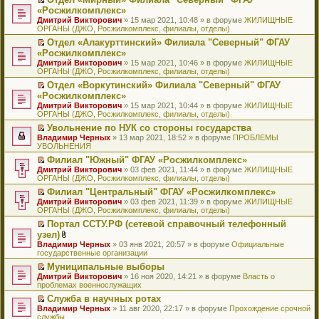
у
ю
б
н
ч
н
р
т
П
«Росжилкомплекс»
с
щ
о
и
е
в
и
е
о
Дмитрий Викторович
е
» 15 мар 2021, 10:48 » в форуме
ЖИЛИЩНЫЕ
м
т
п
о
к
р
о
ОРГАНЫ (ДЖО, Росжилкомплекс, филиалы, отделы)
н
у
а
р
м
п
е
б
и
с
н
о
у
е
й
Отдел «Алакурттинский» Филиала "Северный" ФГАУ
щ
ю
о
н
ч
н
р
т
П
«Росжилкомплекс»
е
о
о
и
е
в
и
е
н
Дмитрий Викторович
» 15 мар 2021, 10:46 » в форуме
ЖИЛИЩНЫЕ
б
м
т
п
о
к
р
и
ОРГАНЫ (ДЖО, Росжилкомплекс, филиалы, отделы)
щ
у
а
р
м
п
е
ю
е
с
н
о
у
е
й
Отдел «Воркутинский» Филиала "Северный" ФГАУ
н
о
н
ч
н
р
т
П
«Росжилкомплекс»
и
о
о
и
е
в
и
е
Дмитрий Викторович
» 15 мар 2021, 10:44 » в форуме
ЖИЛИЩНЫЕ
ю
б
м
т
п
о
к
р
ОРГАНЫ (ДЖО, Росжилкомплекс, филиалы, отделы)
щ
у
а
р
м
п
е
е
с
н
о
у
е
й
Увольнение по НУК со стороны государства
н
о
н
ч
н
р
т
П
Владимир Черных
» 13 мар 2021, 18:52 » в форуме
ПРОБЛЕМЫ
и
о
о
и
е
в
и
е
УВОЛЬНЕНИЯ
ю
б
м
т
п
о
к
р
Филиал "Южный" ФГАУ «Росжилкомплекс»
щ
у
а
р
м
п
е
П
Дмитрий Викторович
е
с
н
о
у
е
й
» 03 фев 2021, 11:44 » в форуме
ЖИЛИЩНЫЕ
е
ОРГАНЫ (ДЖО, Росжилкомплекс, филиалы, отделы)
н
о
н
ч
н
р
т
р
и
о
о
и
е
в
и
Филиал "Центральный" ФГАУ «Росжилкомплекс»
е
ю
б
м
т
п
о
к
П
Дмитрий Викторович
й
» 03 фев 2021, 11:39 » в форуме
ЖИЛИЩНЫЕ
щ
у
а
р
м
п
е
ОРГАНЫ (ДЖО, Росжилкомплекс, филиалы, отделы)
т
е
с
н
о
у
е
р
и
н
о
н
ч
н
р
Портал ССТУ.РФ (сетевой справочный телефонный
е
к
и
о
о
и
е
в
П
узел)
й
п
ю
б
м
т
п
о
е
т
В
Владимир Черных
е
» 03 янв 2021, 20:57 » в форуме
Официальные
щ
у
а
р
м
р
и
л
государственные организации
р
е
с
н
о
у
е
к
о
в
н
о
н
ч
н
й
Муниципальные выборы
п
ж
о
и
о
о
и
е
т
П
Дмитрий Викторович
е
е
» 16 ноя 2020, 14:21 » в форуме
Власть о
м
ю
б
м
т
п
и
е
проблемах военнослужащих
р
н
у
щ
у
а
р
к
р
в
и
н
е
с
н
о
Служба в научных ротах
п
е
о
я
е
н
о
н
ч
П
Владимир Черных
е
й
» 11 авг 2020, 22:17 » в форуме
Прохождение срочной
м
п
и
о
о
и
е
службы
р
т
у