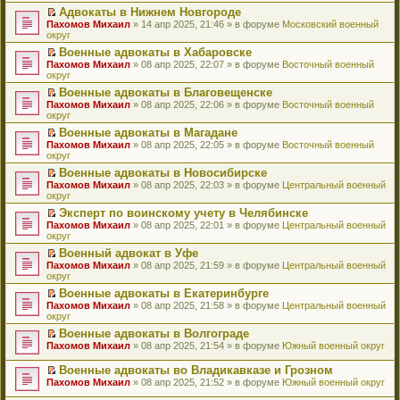
н
о
н
ч
у
е
й
Адвокаты в Нижнем Новгороде
и
о
о
и
н
р
т
П
Пахомов Михаил
» 14 апр 2025, 21:46 » в форуме
Московский военный
ю
б
м
т
е
в
и
е
округ
щ
у
а
п
о
к
р
е
с
н
Военные адвокаты в Хабаровске
р
м
п
е
н
о
н
П
Пахомов Михаил
о
у
е
й
» 08 апр 2025, 22:07 » в форуме
Восточный военный
и
о
о
е
округ
ч
н
р
т
ю
б
м
р
и
е
в
и
Военные адвокаты в Благовещенске
щ
у
е
т
п
о
к
П
Пахомов Михаил
е
с
й
» 08 апр 2025, 22:06 » в форуме
Восточный военный
а
р
м
п
е
округ
н
о
т
н
о
у
е
р
и
о
и
н
ч
н
р
Военные адвокаты в Магадане
е
ю
б
к
о
и
е
в
П
Пахомов Михаил
й
» 08 апр 2025, 22:05 » в форуме
Восточный военный
щ
п
м
т
п
о
е
округ
т
е
е
у
а
р
м
р
и
н
р
с
н
о
у
Военные адвокаты в Новосибирске
е
к
и
в
о
н
ч
н
П
Пахомов Михаил
й
» 08 апр 2025, 22:03 » в форуме
Центральный военный
п
ю
о
о
о
и
е
е
округ
т
е
м
б
м
т
п
р
и
р
у
Эксперт по воинскому учету в Челябинске
щ
у
а
р
е
к
в
н
П
Пахомов Михаил
е
с
н
о
й
» 08 апр 2025, 22:01 » в форуме
Центральный военный
п
о
е
е
округ
н
о
н
ч
т
е
м
п
р
и
о
о
и
и
р
у
Военный адвокат в Уфе
р
е
ю
б
м
т
к
в
н
П
Пахомов Михаил
о
й
» 08 апр 2025, 21:59 » в форуме
Центральный военный
щ
у
а
п
о
е
е
округ
ч
т
е
с
н
е
м
п
р
и
и
н
о
н
р
у
Военные адвокаты в Екатеринбурге
р
е
т
к
и
о
о
в
н
П
Пахомов Михаил
о
й
» 08 апр 2025, 21:58 » в форуме
Центральный военный
а
п
ю
б
м
о
е
е
округ
ч
т
н
е
щ
у
м
п
р
и
и
н
р
е
с
у
Военные адвокаты в Волгограде
р
е
т
к
о
в
н
о
н
П
Пахомов Михаил
о
й
» 08 апр 2025, 21:54 » в форуме
Южный военный округ
а
п
м
о
и
о
е
е
ч
т
н
е
у
м
ю
б
п
р
и
и
Военные адвокаты во Владикавказе и Грозном
н
р
с
у
щ
р
е
т
к
П
о
в
Пахомов Михаил
» 08 апр 2025, 21:52 » в форуме
Южный военный округ
о
н
е
о
й
а
п
е
м
о
о
е
н
ч
т
н
е