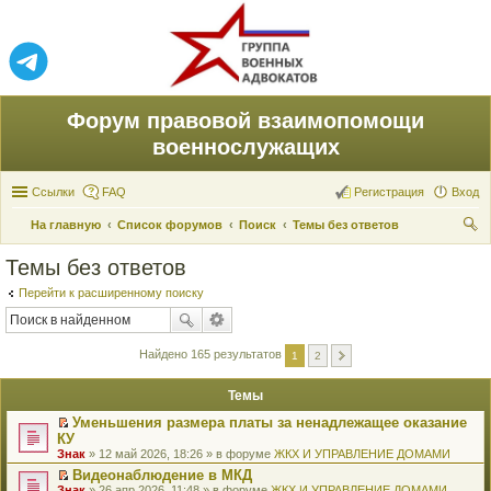
Форум правовой взаимопомощи
военнослужащих
Ссылки
FAQ
Регистрация
Вход
На главную
Список форумов
Поиск
Темы без ответов
ои
Темы без ответов
ск
Перейти к расширенному поиску
Найдено 165 результатов
1
2
Темы
Уменьшения размера платы за ненадлежащее оказание
П
КУ
е
Знак
» 12 май 2026, 18:26 » в форуме
ЖКХ И УПРАВЛЕНИЕ ДОМАМИ
р
е
Видеонаблюдение в МКД
й
П
Знак
» 26 апр 2026, 11:48 » в форуме
ЖКХ И УПРАВЛЕНИЕ ДОМАМИ