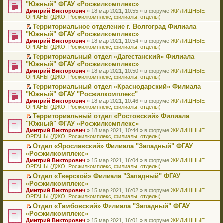
н
о
н
ч
н
р
т
П
"Южный" ФГАУ «Росжилкомплекс»
и
о
о
и
е
в
и
е
Дмитрий Викторович
» 18 мар 2021, 10:55 » в форуме
ЖИЛИЩНЫЕ
ю
б
м
т
п
о
к
р
ОРГАНЫ (ДЖО, Росжилкомплекс, филиалы, отделы)
щ
у
а
р
м
п
е
е
с
н
о
у
е
й
Территориальное отделение г. Волгоград Филиала
н
о
н
ч
н
р
т
П
"Южный" ФГАУ «Росжилкомплекс»
и
о
о
и
е
в
и
е
Дмитрий Викторович
» 18 мар 2021, 10:54 » в форуме
ЖИЛИЩНЫЕ
ю
б
м
т
п
о
к
р
ОРГАНЫ (ДЖО, Росжилкомплекс, филиалы, отделы)
щ
у
а
р
м
п
е
е
с
н
о
у
е
й
Территориальный отдел «Дагестанский» Филиала
н
о
н
ч
н
р
т
П
"Южный" ФГАУ «Росжилкомплекс»
и
о
о
и
е
в
и
е
Дмитрий Викторович
» 18 мар 2021, 10:50 » в форуме
ЖИЛИЩНЫЕ
ю
б
м
т
п
о
к
р
ОРГАНЫ (ДЖО, Росжилкомплекс, филиалы, отделы)
щ
у
а
р
м
п
е
е
с
н
о
у
е
й
Территориальный отдел «Краснодарский» Филиала
н
о
н
ч
н
р
т
П
"Южный" ФГАУ "Росжилкомплекс"
и
о
о
и
е
в
и
е
Дмитрий Викторович
» 18 мар 2021, 10:46 » в форуме
ЖИЛИЩНЫЕ
ю
б
м
т
п
о
к
р
ОРГАНЫ (ДЖО, Росжилкомплекс, филиалы, отделы)
щ
у
а
р
м
п
е
е
с
н
о
у
е
й
Территориальный отдел «Ростовский» Филиала
н
о
н
ч
н
р
т
П
"Южный" ФГАУ «Росжилкомплекс»
и
о
о
и
е
в
и
е
Дмитрий Викторович
» 18 мар 2021, 10:44 » в форуме
ЖИЛИЩНЫЕ
ю
б
м
т
п
о
к
р
ОРГАНЫ (ДЖО, Росжилкомплекс, филиалы, отделы)
щ
у
а
р
м
п
е
е
с
н
о
у
е
й
Отдел «Ярославский» Филиала "Западный" ФГАУ
н
о
н
ч
н
р
т
П
«Росжилкомплекс»
и
о
о
и
е
в
и
е
Дмитрий Викторович
» 15 мар 2021, 16:04 » в форуме
ЖИЛИЩНЫЕ
ю
б
м
т
п
о
к
р
ОРГАНЫ (ДЖО, Росжилкомплекс, филиалы, отделы)
щ
у
а
р
м
п
е
е
с
н
о
у
е
й
Отдел «Тверской» Филиала "Западный" ФГАУ
н
о
н
ч
н
р
т
П
«Росжилкомплекс»
и
о
о
и
е
в
и
е
Дмитрий Викторович
» 15 мар 2021, 16:02 » в форуме
ЖИЛИЩНЫЕ
ю
б
м
т
п
о
к
р
ОРГАНЫ (ДЖО, Росжилкомплекс, филиалы, отделы)
щ
у
а
р
м
п
е
е
с
н
о
у
е
й
Отдел «Тамбовский» Филиала "Западный" ФГАУ
н
о
н
ч
н
р
т
П
«Росжилкомплекс»
и
о
о
и
е
в
и
е
Дмитрий Викторович
» 15 мар 2021, 16:01 » в форуме
ЖИЛИЩНЫЕ
ю
б
м
т
п
о
к
р