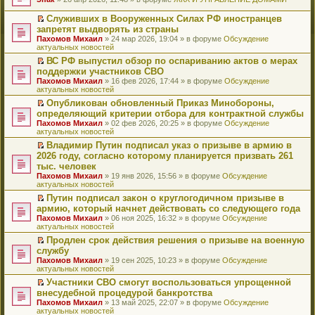
т
е
и
р
Служивших в Вооруженных Силах РФ иностранцев
к
е
П
запретят выдворять из страны
п
й
е
Пахомов Михаил
» 24 мар 2026, 19:04 » в форуме
Обсуждение
е
т
р
актуальных новостей
р
и
е
в
к
й
ВС РФ выпустил обзор по оспариванию актов о мерах
о
п
т
П
поддержки участников СВО
м
е
и
е
Пахомов Михаил
» 16 фев 2026, 17:44 » в форуме
Обсуждение
у
р
к
р
актуальных новостей
н
в
п
е
е
о
е
й
Опубликован обновленный Приказ Минобороны,
п
м
р
т
П
определяющий критерии отбора для контрактной службы
р
у
в
и
е
Пахомов Михаил
» 02 фев 2026, 20:25 » в форуме
Обсуждение
о
н
о
к
р
актуальных новостей
ч
е
м
п
е
и
п
у
е
й
Владимир Путин подписал указ о призыве в армию в
т
р
н
р
т
П
2026 году, согласно которому планируется призвать 261
а
о
е
в
и
е
тыс. человек
н
ч
п
о
к
р
н
и
Пахомов Михаил
» 19 янв 2026, 15:56 » в форуме
Обсуждение
р
м
п
е
о
т
актуальных новостей
о
у
е
й
м
а
ч
н
р
т
Путин подписал закон о круглогодичном призыве в
у
н
и
е
в
и
П
армию, который начнет действовать со следующего года
с
н
т
п
о
к
е
о
о
Пахомов Михаил
» 06 ноя 2025, 16:32 » в форуме
Обсуждение
а
р
м
п
р
о
м
актуальных новостей
н
о
у
е
е
б
у
н
ч
н
р
й
Продлен срок действия решения о призыве на военную
щ
с
о
и
е
в
т
П
службу
е
о
м
т
п
о
и
е
н
о
Пахомов Михаил
» 19 сен 2025, 10:23 » в форуме
Обсуждение
у
а
р
м
к
р
и
б
актуальных новостей
с
н
о
у
п
е
ю
щ
о
н
ч
н
е
й
Участники СВО смогут воспользоваться упрощенной
е
о
о
и
е
р
т
П
внесудебной процедурой банкротства
н
б
м
т
п
в
и
е
и
Пахомов Михаил
» 13 май 2025, 22:07 » в форуме
Обсуждение
щ
у
а
р
о
к
р
ю
актуальных новостей
е
с
н
о
м
п
е