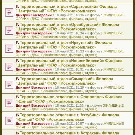
ОРГАНЫ (ДЖО, Росжилкомплекс, филиалы, отделы)
щ
у
а
р
м
п
е
е
с
н
о
у
е
й
Территориальный отдел «Саратовский» Филиала
н
о
н
ч
н
р
т
П
"Центральный" ФГАУ «Росжилкомплекс»
и
о
о
и
е
в
и
е
Дмитрий Викторович
» 18 мар 2021, 18:36 » в форуме
ЖИЛИЩНЫЕ
ю
б
м
т
п
о
к
р
ОРГАНЫ (ДЖО, Росжилкомплекс, филиалы, отделы)
щ
у
а
р
м
п
е
е
с
н
о
у
е
й
Территориальный отдел «Оренбургский» Филиала
н
о
н
ч
н
р
т
П
"Центральный" ФГАУ «Росжилкомплекс»
и
о
о
и
е
в
и
е
Дмитрий Викторович
» 18 мар 2021, 18:34 » в форуме
ЖИЛИЩНЫЕ
ю
б
м
т
п
о
к
р
ОРГАНЫ (ДЖО, Росжилкомплекс, филиалы, отделы)
щ
у
а
р
м
п
е
е
с
н
о
у
е
й
Территориальный отдел «Иркутский» Филиала
н
о
н
ч
н
р
т
П
"Центральный" ФГАУ «Росжилкомплекс»
и
о
о
и
е
в
и
е
Дмитрий Викторович
» 18 мар 2021, 18:33 » в форуме
ЖИЛИЩНЫЕ
ю
б
м
т
п
о
к
р
ОРГАНЫ (ДЖО, Росжилкомплекс, филиалы, отделы)
щ
у
а
р
м
п
е
е
с
н
о
у
е
й
Территориальный отдел «Новосибирский» Филиала
н
о
н
ч
н
р
т
П
"Центральный" ФГАУ «Росжилкомплекс»
и
о
о
и
е
в
и
е
Дмитрий Викторович
» 18 мар 2021, 18:31 » в форуме
ЖИЛИЩНЫЕ
ю
б
м
т
п
о
к
р
ОРГАНЫ (ДЖО, Росжилкомплекс, филиалы, отделы)
щ
у
а
р
м
п
е
е
с
н
о
у
е
й
Территориальный отдел «Самарский» Филиала
н
о
н
ч
н
р
т
П
"Центральный" ФГАУ «Росжилкомплекс»
и
о
о
и
е
в
и
е
Дмитрий Викторович
» 18 мар 2021, 18:28 » в форуме
ЖИЛИЩНЫЕ
ю
б
м
т
п
о
к
р
ОРГАНЫ (ДЖО, Росжилкомплекс, филиалы, отделы)
щ
у
а
р
м
п
е
е
с
н
о
у
е
й
Территориальное отделение г. Ставрополь Филиала
н
о
н
ч
н
р
т
П
"Южный" ФГАУ «Росжилкомплекс»
и
о
о
и
е
в
и
е
Дмитрий Викторович
» 18 мар 2021, 11:35 » в форуме
ЖИЛИЩНЫЕ
ю
б
м
т
п
о
к
р
ОРГАНЫ (ДЖО, Росжилкомплекс, филиалы, отделы)
щ
у
а
р
м
п
е
е
с
н
о
у
е
й
Территориальное отделение г. Ахтубинск Филиала
н
о
н
ч
н
р
т
П
"Южный" ФГАУ «Росжилкомплекс»
и
о
о
и
е
в
и
е
Дмитрий Викторович
» 18 мар 2021, 10:57 » в форуме
ЖИЛИЩНЫЕ
ю
б
м
т
п
о
к
р
ОРГАНЫ (ДЖО, Росжилкомплекс, филиалы, отделы)
щ
у
а
р
м
п
е
е
с
н
о
у
е
й
Территориальное отделение г. Астрахань Филиала