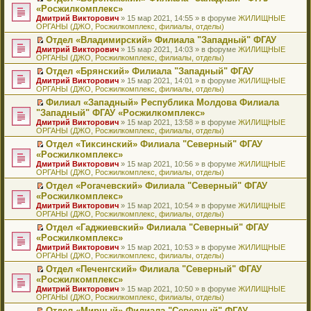
н
о
н
ч
н
р
т
П
«Росжилкомплекс»
и
о
о
и
е
в
и
е
Дмитрий Викторович
» 15 мар 2021, 14:55 » в форуме
ЖИЛИЩНЫЕ
ю
б
м
т
п
о
к
р
ОРГАНЫ (ДЖО, Росжилкомплекс, филиалы, отделы)
щ
у
а
р
м
п
е
е
с
н
о
у
е
й
Отдел «Владимирский» Филиала "Западный" ФГАУ
н
о
н
ч
н
р
т
П
Дмитрий Викторович
» 15 мар 2021, 14:03 » в форуме
ЖИЛИЩНЫЕ
и
о
о
и
е
в
и
е
ОРГАНЫ (ДЖО, Росжилкомплекс, филиалы, отделы)
ю
б
м
т
п
о
к
р
Отдел «Брянский» Филиала "Западный" ФГАУ
щ
у
а
р
м
п
е
П
Дмитрий Викторович
е
с
н
о
у
е
й
» 15 мар 2021, 14:01 » в форуме
ЖИЛИЩНЫЕ
е
ОРГАНЫ (ДЖО, Росжилкомплекс, филиалы, отделы)
н
о
н
ч
н
р
т
р
и
о
о
и
е
в
и
Филиал «Западный» Республика Молдова Филиала
е
ю
б
м
т
п
о
к
П
"Западный" ФГАУ «Росжилкомплекс»
й
щ
у
а
р
м
п
е
т
Дмитрий Викторович
е
с
н
о
у
е
» 15 мар 2021, 13:58 » в форуме
ЖИЛИЩНЫЕ
р
и
ОРГАНЫ (ДЖО, Росжилкомплекс, филиалы, отделы)
н
о
н
ч
н
р
е
к
и
о
о
и
е
в
й
Отдел «Тиксинский» Филиала "Северный" ФГАУ
п
ю
б
м
т
п
о
т
П
«Росжилкомплекс»
е
щ
у
а
р
м
и
е
р
Дмитрий Викторович
е
с
н
о
у
» 15 мар 2021, 10:56 » в форуме
ЖИЛИЩНЫЕ
к
р
в
ОРГАНЫ (ДЖО, Росжилкомплекс, филиалы, отделы)
н
о
н
ч
н
п
е
о
и
о
о
и
е
е
й
Отдел «Рогачевский» Филиала "Северный" ФГАУ
м
ю
б
м
т
п
р
т
П
«Росжилкомплекс»
у
щ
у
а
р
в
и
е
н
Дмитрий Викторович
е
с
н
о
» 15 мар 2021, 10:54 » в форуме
ЖИЛИЩНЫЕ
о
к
р
е
ОРГАНЫ (ДЖО, Росжилкомплекс, филиалы, отделы)
н
о
н
ч
м
п
е
п
и
о
о
и
у
е
й
Отдел «Гаджиевский» Филиала "Северный" ФГАУ
р
ю
б
м
т
н
р
т
П
«Росжилкомплекс»
о
щ
у
а
е
в
и
е
ч
Дмитрий Викторович
е
с
н
» 15 мар 2021, 10:53 » в форуме
ЖИЛИЩНЫЕ
п
о
к
р
и
ОРГАНЫ (ДЖО, Росжилкомплекс, филиалы, отделы)
н
о
н
р
м
п
е
т
и
о
о
о
у
е
й
Отдел «Печенгский» Филиала "Северный" ФГАУ
а
ю
б
м
ч
н
р
т
П
«Росжилкомплекс»
н
щ
у
и
е
в
и
е
н
Дмитрий Викторович
е
с
» 15 мар 2021, 10:50 » в форуме
ЖИЛИЩНЫЕ
т
п
о
к
р
о
ОРГАНЫ (ДЖО, Росжилкомплекс, филиалы, отделы)
н
о
а
р
м
п
е
м
и
о
н
о
у
е
й
Отдел «Мирный» Филиала "Северный" ФГАУ