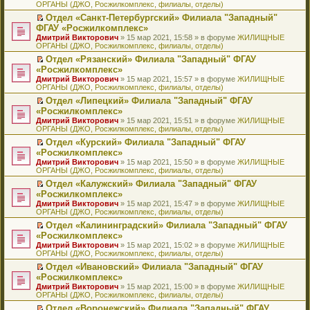
ОРГАНЫ (ДЖО, Росжилкомплекс, филиалы, отделы)
щ
у
а
р
м
п
е
е
с
н
о
у
е
й
Отдел «Санкт-Петербургский» Филиала "Западный"
н
о
н
ч
н
р
т
П
ФГАУ «Росжилкомплекс»
и
о
о
и
е
в
и
е
Дмитрий Викторович
» 15 мар 2021, 15:58 » в форуме
ЖИЛИЩНЫЕ
ю
б
м
т
п
о
к
р
ОРГАНЫ (ДЖО, Росжилкомплекс, филиалы, отделы)
щ
у
а
р
м
п
е
е
с
н
о
у
е
й
Отдел «Рязанский» Филиала "Западный" ФГАУ
н
о
н
ч
н
р
т
П
«Росжилкомплекс»
и
о
о
и
е
в
и
е
Дмитрий Викторович
» 15 мар 2021, 15:57 » в форуме
ЖИЛИЩНЫЕ
ю
б
м
т
п
о
к
р
ОРГАНЫ (ДЖО, Росжилкомплекс, филиалы, отделы)
щ
у
а
р
м
п
е
е
с
н
о
у
е
й
Отдел «Липецкий» Филиала "Западный" ФГАУ
н
о
н
ч
н
р
т
П
«Росжилкомплекс»
и
о
о
и
е
в
и
е
Дмитрий Викторович
» 15 мар 2021, 15:51 » в форуме
ЖИЛИЩНЫЕ
ю
б
м
т
п
о
к
р
ОРГАНЫ (ДЖО, Росжилкомплекс, филиалы, отделы)
щ
у
а
р
м
п
е
е
с
н
о
у
е
й
Отдел «Курский» Филиала "Западный" ФГАУ
н
о
н
ч
н
р
т
П
«Росжилкомплекс»
и
о
о
и
е
в
и
е
Дмитрий Викторович
» 15 мар 2021, 15:50 » в форуме
ЖИЛИЩНЫЕ
ю
б
м
т
п
о
к
р
ОРГАНЫ (ДЖО, Росжилкомплекс, филиалы, отделы)
щ
у
а
р
м
п
е
е
с
н
о
у
е
й
Отдел «Калужский» Филиала "Западный" ФГАУ
н
о
н
ч
н
р
т
П
«Росжилкомплекс»
и
о
о
и
е
в
и
е
Дмитрий Викторович
» 15 мар 2021, 15:47 » в форуме
ЖИЛИЩНЫЕ
ю
б
м
т
п
о
к
р
ОРГАНЫ (ДЖО, Росжилкомплекс, филиалы, отделы)
щ
у
а
р
м
п
е
е
с
н
о
у
е
й
Отдел «Калининградский» Филиала "Западный" ФГАУ
н
о
н
ч
н
р
т
П
«Росжилкомплекс»
и
о
о
и
е
в
и
е
Дмитрий Викторович
» 15 мар 2021, 15:02 » в форуме
ЖИЛИЩНЫЕ
ю
б
м
т
п
о
к
р
ОРГАНЫ (ДЖО, Росжилкомплекс, филиалы, отделы)
щ
у
а
р
м
п
е
е
с
н
о
у
е
й
Отдел «Ивановский» Филиала "Западный" ФГАУ
н
о
н
ч
н
р
т
П
«Росжилкомплекс»
и
о
о
и
е
в
и
е
Дмитрий Викторович
» 15 мар 2021, 15:00 » в форуме
ЖИЛИЩНЫЕ
ю
б
м
т
п
о
к
р
ОРГАНЫ (ДЖО, Росжилкомплекс, филиалы, отделы)
щ
у
а
р
м
п
е
е
с
н
о
у
е
й
Отдел «Воронежский» Филиала "Западный" ФГАУ