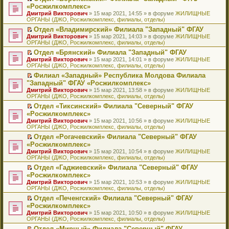
н
о
н
ч
н
р
т
П
«Росжилкомплекс»
и
о
о
и
е
в
и
е
Дмитрий Викторович
» 15 мар 2021, 14:55 » в форуме
ЖИЛИЩНЫЕ
ю
б
м
т
п
о
к
р
ОРГАНЫ (ДЖО, Росжилкомплекс, филиалы, отделы)
щ
у
а
р
м
п
е
е
с
н
о
у
е
й
Отдел «Владимирский» Филиала "Западный" ФГАУ
н
о
н
ч
н
р
т
П
Дмитрий Викторович
» 15 мар 2021, 14:03 » в форуме
ЖИЛИЩНЫЕ
и
о
о
и
е
в
и
е
ОРГАНЫ (ДЖО, Росжилкомплекс, филиалы, отделы)
ю
б
м
т
п
о
к
р
Отдел «Брянский» Филиала "Западный" ФГАУ
щ
у
а
р
м
п
е
П
Дмитрий Викторович
е
с
н
о
у
е
й
» 15 мар 2021, 14:01 » в форуме
ЖИЛИЩНЫЕ
е
ОРГАНЫ (ДЖО, Росжилкомплекс, филиалы, отделы)
н
о
н
ч
н
р
т
р
и
о
о
и
е
в
и
Филиал «Западный» Республика Молдова Филиала
е
ю
б
м
т
п
о
к
П
"Западный" ФГАУ «Росжилкомплекс»
й
щ
у
а
р
м
п
е
т
Дмитрий Викторович
е
с
н
о
у
е
» 15 мар 2021, 13:58 » в форуме
ЖИЛИЩНЫЕ
р
и
ОРГАНЫ (ДЖО, Росжилкомплекс, филиалы, отделы)
н
о
н
ч
н
р
е
к
и
о
о
и
е
в
й
Отдел «Тиксинский» Филиала "Северный" ФГАУ
п
ю
б
м
т
п
о
т
П
«Росжилкомплекс»
е
щ
у
а
р
м
и
е
р
Дмитрий Викторович
е
с
н
о
у
» 15 мар 2021, 10:56 » в форуме
ЖИЛИЩНЫЕ
к
р
в
ОРГАНЫ (ДЖО, Росжилкомплекс, филиалы, отделы)
н
о
н
ч
н
п
е
о
и
о
о
и
е
е
й
Отдел «Рогачевский» Филиала "Северный" ФГАУ
м
ю
б
м
т
п
р
т
П
«Росжилкомплекс»
у
щ
у
а
р
в
и
е
н
Дмитрий Викторович
е
с
н
о
» 15 мар 2021, 10:54 » в форуме
ЖИЛИЩНЫЕ
о
к
р
е
ОРГАНЫ (ДЖО, Росжилкомплекс, филиалы, отделы)
н
о
н
ч
м
п
е
п
и
о
о
и
у
е
й
Отдел «Гаджиевский» Филиала "Северный" ФГАУ
р
ю
б
м
т
н
р
т
П
«Росжилкомплекс»
о
щ
у
а
е
в
и
е
ч
Дмитрий Викторович
е
с
н
» 15 мар 2021, 10:53 » в форуме
ЖИЛИЩНЫЕ
п
о
к
р
и
ОРГАНЫ (ДЖО, Росжилкомплекс, филиалы, отделы)
н
о
н
р
м
п
е
т
и
о
о
о
у
е
й
Отдел «Печенгский» Филиала "Северный" ФГАУ
а
ю
б
м
ч
н
р
т
П
«Росжилкомплекс»
н
щ
у
и
е
в
и
е
н
Дмитрий Викторович
е
с
» 15 мар 2021, 10:50 » в форуме
ЖИЛИЩНЫЕ
т
п
о
к
р
о
ОРГАНЫ (ДЖО, Росжилкомплекс, филиалы, отделы)
н
о
а
р
м
п
е
м
и
о
н
о
у
е
й
Отдел «Мирный» Филиала "Северный" ФГАУ