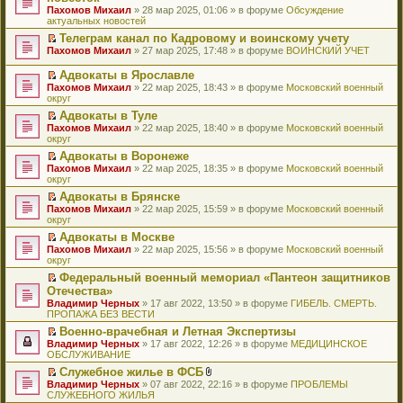
и
т
к
о
в
е
щ
н
Пахомов Михаил
о
» 28 мар 2025, 01:06 » в форуме
Обсуждение
о
ю
а
п
м
о
р
е
е
актуальных новостей
ч
о
н
е
у
м
е
н
п
и
б
н
р
с
у
й
Телеграм канал по Кадровому и воинскому учету
и
р
т
щ
о
в
о
н
т
П
ю
Пахомов Михаил
о
» 27 мар 2025, 17:48 » в форуме
ВОИНСКИЙ УЧЕТ
а
е
м
о
о
е
и
е
ч
н
н
у
м
б
п
к
р
и
Адвокаты в Ярославле
н
и
с
у
щ
р
п
е
т
П
о
ю
Пахомов Михаил
» 22 мар 2025, 18:43 » в форуме
Московский военный
о
н
е
о
е
й
а
е
м
округ
о
е
н
ч
р
т
н
р
у
б
п
и
и
в
и
Адвокаты в Туле
н
е
с
щ
р
ю
т
о
к
П
о
Пахомов Михаил
й
» 22 мар 2025, 18:40 » в форуме
Московский военный
о
е
о
а
м
п
е
м
округ
т
о
н
ч
н
у
е
р
у
и
б
и
и
Адвокаты в Воронеже
н
н
р
е
с
к
щ
ю
т
П
о
е
в
Пахомов Михаил
й
» 22 мар 2025, 18:35 » в форуме
Московский военный
о
п
е
а
е
м
п
о
округ
т
о
е
н
н
р
у
р
м
и
б
р
и
Адвокаты в Брянске
н
е
с
о
у
к
щ
в
ю
П
о
Пахомов Михаил
й
» 22 мар 2025, 15:59 » в форуме
Московский военный
о
ч
н
п
е
о
е
м
округ
т
о
и
е
е
н
м
р
у
и
б
т
п
р
и
у
Адвокаты в Москве
е
с
к
щ
а
р
в
ю
н
П
Пахомов Михаил
й
» 22 мар 2025, 15:56 » в форуме
Московский военный
о
п
е
н
о
о
е
е
округ
т
о
е
н
н
ч
м
п
р
и
б
р
и
о
и
у
Федеральный военный мемориал «Пантеон защитников
р
е
к
щ
в
ю
м
т
н
П
Отечества»
о
й
п
е
о
у
а
е
е
ч
т
Владимир Черных
е
» 17 авг 2022, 13:50 » в форуме
ГИБЕЛЬ. СМЕРТЬ.
н
м
с
н
п
р
и
и
ПРОПАЖА БЕЗ ВЕСТИ
р
и
у
о
н
р
е
т
к
в
ю
н
о
о
о
й
Военно-врачебная и Летная Экспертизы
а
п
о
е
б
м
ч
т
П
Владимир Черных
н
е
» 17 авг 2022, 12:26 » в форуме
МЕДИЦИНСКОЕ
м
п
щ
у
и
и
е
ОБСЛУЖИВАНИЕ
н
р
у
р
е
с
т
к
р
о
в
н
о
Служебное жилье в ФСБ
н
о
а
п
е
м
о
е
ч
П
В
и
о
Владимир Черных
н
е
й
» 07 авг 2022, 22:16 » в форуме
ПРОБЛЕМЫ
у
м
п
и
е
л
ю
б
СЛУЖЕБНОГО ЖИЛЬЯ
н
р
т
с
у
р
т
р
о