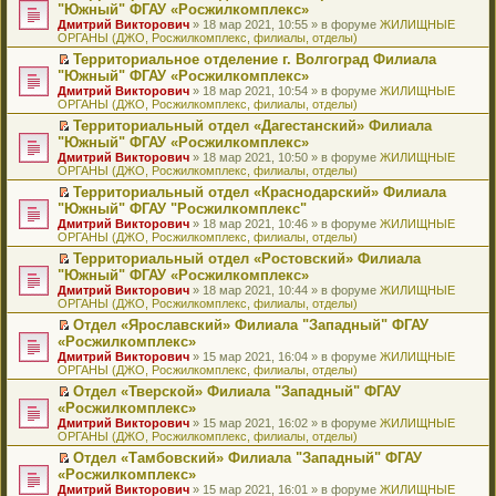
н
о
н
ч
н
р
т
П
"Южный" ФГАУ «Росжилкомплекс»
и
о
о
и
е
в
и
е
Дмитрий Викторович
» 18 мар 2021, 10:55 » в форуме
ЖИЛИЩНЫЕ
ю
б
м
т
п
о
к
р
ОРГАНЫ (ДЖО, Росжилкомплекс, филиалы, отделы)
щ
у
а
р
м
п
е
е
с
н
о
у
е
й
Территориальное отделение г. Волгоград Филиала
н
о
н
ч
н
р
т
П
"Южный" ФГАУ «Росжилкомплекс»
и
о
о
и
е
в
и
е
Дмитрий Викторович
» 18 мар 2021, 10:54 » в форуме
ЖИЛИЩНЫЕ
ю
б
м
т
п
о
к
р
ОРГАНЫ (ДЖО, Росжилкомплекс, филиалы, отделы)
щ
у
а
р
м
п
е
е
с
н
о
у
е
й
Территориальный отдел «Дагестанский» Филиала
н
о
н
ч
н
р
т
П
"Южный" ФГАУ «Росжилкомплекс»
и
о
о
и
е
в
и
е
Дмитрий Викторович
» 18 мар 2021, 10:50 » в форуме
ЖИЛИЩНЫЕ
ю
б
м
т
п
о
к
р
ОРГАНЫ (ДЖО, Росжилкомплекс, филиалы, отделы)
щ
у
а
р
м
п
е
е
с
н
о
у
е
й
Территориальный отдел «Краснодарский» Филиала
н
о
н
ч
н
р
т
П
"Южный" ФГАУ "Росжилкомплекс"
и
о
о
и
е
в
и
е
Дмитрий Викторович
» 18 мар 2021, 10:46 » в форуме
ЖИЛИЩНЫЕ
ю
б
м
т
п
о
к
р
ОРГАНЫ (ДЖО, Росжилкомплекс, филиалы, отделы)
щ
у
а
р
м
п
е
е
с
н
о
у
е
й
Территориальный отдел «Ростовский» Филиала
н
о
н
ч
н
р
т
П
"Южный" ФГАУ «Росжилкомплекс»
и
о
о
и
е
в
и
е
Дмитрий Викторович
» 18 мар 2021, 10:44 » в форуме
ЖИЛИЩНЫЕ
ю
б
м
т
п
о
к
р
ОРГАНЫ (ДЖО, Росжилкомплекс, филиалы, отделы)
щ
у
а
р
м
п
е
е
с
н
о
у
е
й
Отдел «Ярославский» Филиала "Западный" ФГАУ
н
о
н
ч
н
р
т
П
«Росжилкомплекс»
и
о
о
и
е
в
и
е
Дмитрий Викторович
» 15 мар 2021, 16:04 » в форуме
ЖИЛИЩНЫЕ
ю
б
м
т
п
о
к
р
ОРГАНЫ (ДЖО, Росжилкомплекс, филиалы, отделы)
щ
у
а
р
м
п
е
е
с
н
о
у
е
й
Отдел «Тверской» Филиала "Западный" ФГАУ
н
о
н
ч
н
р
т
П
«Росжилкомплекс»
и
о
о
и
е
в
и
е
Дмитрий Викторович
» 15 мар 2021, 16:02 » в форуме
ЖИЛИЩНЫЕ
ю
б
м
т
п
о
к
р
ОРГАНЫ (ДЖО, Росжилкомплекс, филиалы, отделы)
щ
у
а
р
м
п
е
е
с
н
о
у
е
й
Отдел «Тамбовский» Филиала "Западный" ФГАУ
н
о
н
ч
н
р
т
П
«Росжилкомплекс»
и
о
о
и
е
в
и
е
Дмитрий Викторович
» 15 мар 2021, 16:01 » в форуме
ЖИЛИЩНЫЕ
ю
б
м
т
п
о
к
р