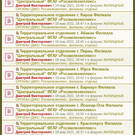
б
м
"Центральный" ФГАУ «Росжилкомплекс»
и
н
и
е
в
и
е
щ
у
ю
Дмитрий Викторович
» 18 мар 2021, 18:48 » в форуме
ЖИЛИЩНЫЕ
н
т
п
о
к
р
е
с
ОРГАНЫ (ДЖО, Росжилкомплекс, филиалы, отделы)
о
а
р
м
п
е
н
о
м
н
о
у
е
й
Территориальное отделение г. Киров Филиала
и
о
у
н
ч
н
р
т
П
ю
б
"Центральный" ФГАУ «Росжилкомплекс»
с
о
и
е
в
и
е
щ
Дмитрий Викторович
» 18 мар 2021, 18:47 » в форуме
ЖИЛИЩНЫЕ
о
м
т
п
о
к
р
е
ОРГАНЫ (ДЖО, Росжилкомплекс, филиалы, отделы)
о
у
а
р
м
п
е
н
б
с
н
о
у
е
й
Территориальное отделение г. Абакан Филиала
и
щ
о
н
ч
н
р
т
П
ю
"Центральный" ФГАУ «Росжилкомплекс»
е
о
о
и
е
в
и
е
Дмитрий Викторович
» 18 мар 2021, 18:45 » в форуме
ЖИЛИЩНЫЕ
н
б
м
т
п
о
к
р
ОРГАНЫ (ДЖО, Росжилкомплекс, филиалы, отделы)
и
щ
у
а
р
м
п
е
ю
е
с
н
о
у
е
й
Территориальное отделение г. Пермь Филиала
н
о
н
ч
н
р
т
П
"Центральный" ФГАУ «Росжилкомплекс»
и
о
о
и
е
в
и
е
Дмитрий Викторович
» 18 мар 2021, 18:44 » в форуме
ЖИЛИЩНЫЕ
ю
б
м
т
п
о
к
р
ОРГАНЫ (ДЖО, Росжилкомплекс, филиалы, отделы)
щ
у
а
р
м
п
е
е
с
н
о
у
е
й
Территориальное отделение г. Юрга Филиала
н
о
н
ч
н
р
т
П
"Центральный" ФГАУ «Росжилкомплекс»
и
о
о
и
е
в
и
е
Дмитрий Викторович
» 18 мар 2021, 18:42 » в форуме
ЖИЛИЩНЫЕ
ю
б
м
т
п
о
к
р
ОРГАНЫ (ДЖО, Росжилкомплекс, филиалы, отделы)
щ
у
а
р
м
п
е
е
с
н
о
у
е
й
Территориальное отделение г. Барнаул Филиала
н
о
н
ч
н
р
т
П
"Центральный" ФГАУ «Росжилкомплекс»
и
о
о
и
е
в
и
е
Дмитрий Викторович
» 18 мар 2021, 18:40 » в форуме
ЖИЛИЩНЫЕ
ю
б
м
т
п
о
к
р
ОРГАНЫ (ДЖО, Росжилкомплекс, филиалы, отделы)
щ
у
а
р
м
п
е
е
с
н
о
у
е
й
Территориальное отделение г. Йошкар-Ола Филиала
н
о
н
ч
н
р
т
П
"Центральный" ФГАУ «Росжилкомплекс»
и
о
о
и
е
в
и
е
Дмитрий Викторович
» 18 мар 2021, 18:39 » в форуме
ЖИЛИЩНЫЕ
ю
б
м
т
п
о
к
р
ОРГАНЫ (ДЖО, Росжилкомплекс, филиалы, отделы)
щ
у
а
р
м
п
е
е
с
н
о
у
е
й
Территориальное отделение г. Красноярск Филиала
н
о
н
ч
н
р
т
П
"Центральный" ФГАУ «Росжилкомплекс»
и
о
о
и
е
в
и
е
Дмитрий Викторович
» 18 мар 2021, 18:37 » в форуме
ЖИЛИЩНЫЕ
ю
б
м
т
п
о
к
р