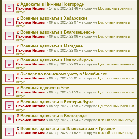
н
о
н
ч
у
е
й
Адвокаты в Нижнем Новгороде
и
о
о
и
н
р
т
П
Пахомов Михаил
» 14 апр 2025, 21:46 » в форуме
Московский военный
ю
б
м
т
е
в
и
е
округ
щ
у
а
п
о
к
р
е
с
н
Военные адвокаты в Хабаровске
р
м
п
е
н
о
н
П
Пахомов Михаил
о
у
е
й
» 08 апр 2025, 22:07 » в форуме
Восточный военный
и
о
о
е
округ
ч
н
р
т
ю
б
м
р
и
е
в
и
Военные адвокаты в Благовещенске
щ
у
е
т
п
о
к
П
Пахомов Михаил
е
с
й
» 08 апр 2025, 22:06 » в форуме
Восточный военный
а
р
м
п
е
округ
н
о
т
н
о
у
е
р
и
о
и
н
ч
н
р
Военные адвокаты в Магадане
е
ю
б
к
о
и
е
в
П
Пахомов Михаил
й
» 08 апр 2025, 22:05 » в форуме
Восточный военный
щ
п
м
т
п
о
е
округ
т
е
е
у
а
р
м
р
и
н
р
с
н
о
у
Военные адвокаты в Новосибирске
е
к
и
в
о
н
ч
н
П
Пахомов Михаил
й
» 08 апр 2025, 22:03 » в форуме
Центральный военный
п
ю
о
о
о
и
е
е
округ
т
е
м
б
м
т
п
р
и
р
у
Эксперт по воинскому учету в Челябинске
щ
у
а
р
е
к
в
н
П
Пахомов Михаил
е
с
н
о
й
» 08 апр 2025, 22:01 » в форуме
Центральный военный
п
о
е
е
округ
н
о
н
ч
т
е
м
п
р
и
о
о
и
и
р
у
Военный адвокат в Уфе
р
е
ю
б
м
т
к
в
н
П
Пахомов Михаил
о
й
» 08 апр 2025, 21:59 » в форуме
Центральный военный
щ
у
а
п
о
е
е
округ
ч
т
е
с
н
е
м
п
р
и
и
н
о
н
р
у
Военные адвокаты в Екатеринбурге
р
е
т
к
и
о
о
в
н
П
Пахомов Михаил
о
й
» 08 апр 2025, 21:58 » в форуме
Центральный военный
а
п
ю
б
м
о
е
е
округ
ч
т
н
е
щ
у
м
п
р
и
и
н
р
е
с
у
Военные адвокаты в Волгограде
р
е
т
к
о
в
н
о
н
П
Пахомов Михаил
о
й
» 08 апр 2025, 21:54 » в форуме
Южный военный округ
а
п
м
о
и
о
е
е
ч
т
н
е
у
м
ю
б
п
р
и
и
Военные адвокаты во Владикавказе и Грозном
н
р
с
у
щ
р
е
т
к
П
о
в
Пахомов Михаил
» 08 апр 2025, 21:52 » в форуме
Южный военный округ
о
н
е
о
й
а
п
е
м
о
о
е
н
ч
т
н
е