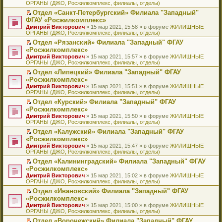
ОРГАНЫ (ДЖО, Росжилкомплекс, филиалы, отделы)
щ
у
а
р
м
п
е
е
с
н
о
у
е
й
Отдел «Санкт-Петербургский» Филиала "Западный"
н
о
н
ч
н
р
т
П
ФГАУ «Росжилкомплекс»
и
о
о
и
е
в
и
е
Дмитрий Викторович
» 15 мар 2021, 15:58 » в форуме
ЖИЛИЩНЫЕ
ю
б
м
т
п
о
к
р
ОРГАНЫ (ДЖО, Росжилкомплекс, филиалы, отделы)
щ
у
а
р
м
п
е
е
с
н
о
у
е
й
Отдел «Рязанский» Филиала "Западный" ФГАУ
н
о
н
ч
н
р
т
П
«Росжилкомплекс»
и
о
о
и
е
в
и
е
Дмитрий Викторович
» 15 мар 2021, 15:57 » в форуме
ЖИЛИЩНЫЕ
ю
б
м
т
п
о
к
р
ОРГАНЫ (ДЖО, Росжилкомплекс, филиалы, отделы)
щ
у
а
р
м
п
е
е
с
н
о
у
е
й
Отдел «Липецкий» Филиала "Западный" ФГАУ
н
о
н
ч
н
р
т
П
«Росжилкомплекс»
и
о
о
и
е
в
и
е
Дмитрий Викторович
» 15 мар 2021, 15:51 » в форуме
ЖИЛИЩНЫЕ
ю
б
м
т
п
о
к
р
ОРГАНЫ (ДЖО, Росжилкомплекс, филиалы, отделы)
щ
у
а
р
м
п
е
е
с
н
о
у
е
й
Отдел «Курский» Филиала "Западный" ФГАУ
н
о
н
ч
н
р
т
П
«Росжилкомплекс»
и
о
о
и
е
в
и
е
Дмитрий Викторович
» 15 мар 2021, 15:50 » в форуме
ЖИЛИЩНЫЕ
ю
б
м
т
п
о
к
р
ОРГАНЫ (ДЖО, Росжилкомплекс, филиалы, отделы)
щ
у
а
р
м
п
е
е
с
н
о
у
е
й
Отдел «Калужский» Филиала "Западный" ФГАУ
н
о
н
ч
н
р
т
П
«Росжилкомплекс»
и
о
о
и
е
в
и
е
Дмитрий Викторович
» 15 мар 2021, 15:47 » в форуме
ЖИЛИЩНЫЕ
ю
б
м
т
п
о
к
р
ОРГАНЫ (ДЖО, Росжилкомплекс, филиалы, отделы)
щ
у
а
р
м
п
е
е
с
н
о
у
е
й
Отдел «Калининградский» Филиала "Западный" ФГАУ
н
о
н
ч
н
р
т
П
«Росжилкомплекс»
и
о
о
и
е
в
и
е
Дмитрий Викторович
» 15 мар 2021, 15:02 » в форуме
ЖИЛИЩНЫЕ
ю
б
м
т
п
о
к
р
ОРГАНЫ (ДЖО, Росжилкомплекс, филиалы, отделы)
щ
у
а
р
м
п
е
е
с
н
о
у
е
й
Отдел «Ивановский» Филиала "Западный" ФГАУ
н
о
н
ч
н
р
т
П
«Росжилкомплекс»
и
о
о
и
е
в
и
е
Дмитрий Викторович
» 15 мар 2021, 15:00 » в форуме
ЖИЛИЩНЫЕ
ю
б
м
т
п
о
к
р
ОРГАНЫ (ДЖО, Росжилкомплекс, филиалы, отделы)
щ
у
а
р
м
п
е
е
с
н
о
у
е
й
Отдел «Воронежский» Филиала "Западный" ФГАУ