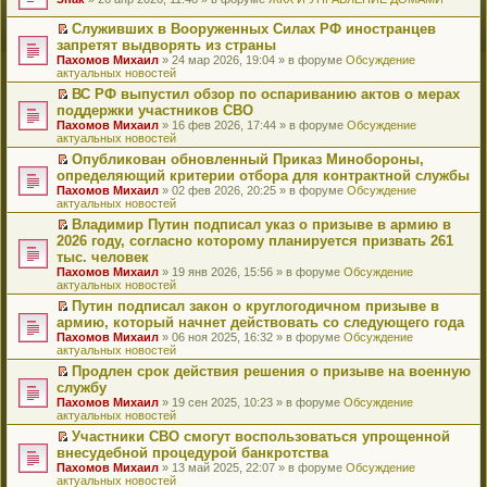
т
е
и
р
Служивших в Вооруженных Силах РФ иностранцев
к
е
П
запретят выдворять из страны
п
й
е
Пахомов Михаил
» 24 мар 2026, 19:04 » в форуме
Обсуждение
е
т
р
актуальных новостей
р
и
е
в
к
й
ВС РФ выпустил обзор по оспариванию актов о мерах
о
п
т
П
поддержки участников СВО
м
е
и
е
Пахомов Михаил
» 16 фев 2026, 17:44 » в форуме
Обсуждение
у
р
к
р
актуальных новостей
н
в
п
е
е
о
е
й
Опубликован обновленный Приказ Минобороны,
п
м
р
т
П
определяющий критерии отбора для контрактной службы
р
у
в
и
е
Пахомов Михаил
» 02 фев 2026, 20:25 » в форуме
Обсуждение
о
н
о
к
р
актуальных новостей
ч
е
м
п
е
и
п
у
е
й
Владимир Путин подписал указ о призыве в армию в
т
р
н
р
т
П
2026 году, согласно которому планируется призвать 261
а
о
е
в
и
е
тыс. человек
н
ч
п
о
к
р
н
и
Пахомов Михаил
» 19 янв 2026, 15:56 » в форуме
Обсуждение
р
м
п
е
о
т
актуальных новостей
о
у
е
й
м
а
ч
н
р
т
Путин подписал закон о круглогодичном призыве в
у
н
и
е
в
и
П
армию, который начнет действовать со следующего года
с
н
т
п
о
к
е
о
о
Пахомов Михаил
» 06 ноя 2025, 16:32 » в форуме
Обсуждение
а
р
м
п
р
о
м
актуальных новостей
н
о
у
е
е
б
у
н
ч
н
р
й
Продлен срок действия решения о призыве на военную
щ
с
о
и
е
в
т
П
службу
е
о
м
т
п
о
и
е
н
о
Пахомов Михаил
» 19 сен 2025, 10:23 » в форуме
Обсуждение
у
а
р
м
к
р
и
б
актуальных новостей
с
н
о
у
п
е
ю
щ
о
н
ч
н
е
й
Участники СВО смогут воспользоваться упрощенной
е
о
о
и
е
р
т
П
внесудебной процедурой банкротства
н
б
м
т
п
в
и
е
и
Пахомов Михаил
» 13 май 2025, 22:07 » в форуме
Обсуждение
щ
у
а
р
о
к
р
ю
актуальных новостей
е
с
н
о
м
п
е