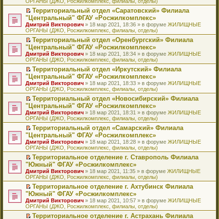
ОРГАНЫ (ДЖО, Росжилкомплекс, филиалы, отделы)
щ
у
а
р
м
п
е
е
с
н
о
у
е
й
Территориальный отдел «Саратовский» Филиала
н
о
н
ч
н
р
т
П
"Центральный" ФГАУ «Росжилкомплекс»
и
о
о
и
е
в
и
е
Дмитрий Викторович
» 18 мар 2021, 18:36 » в форуме
ЖИЛИЩНЫЕ
ю
б
м
т
п
о
к
р
ОРГАНЫ (ДЖО, Росжилкомплекс, филиалы, отделы)
щ
у
а
р
м
п
е
е
с
н
о
у
е
й
Территориальный отдел «Оренбургский» Филиала
н
о
н
ч
н
р
т
П
"Центральный" ФГАУ «Росжилкомплекс»
и
о
о
и
е
в
и
е
Дмитрий Викторович
» 18 мар 2021, 18:34 » в форуме
ЖИЛИЩНЫЕ
ю
б
м
т
п
о
к
р
ОРГАНЫ (ДЖО, Росжилкомплекс, филиалы, отделы)
щ
у
а
р
м
п
е
е
с
н
о
у
е
й
Территориальный отдел «Иркутский» Филиала
н
о
н
ч
н
р
т
П
"Центральный" ФГАУ «Росжилкомплекс»
и
о
о
и
е
в
и
е
Дмитрий Викторович
» 18 мар 2021, 18:33 » в форуме
ЖИЛИЩНЫЕ
ю
б
м
т
п
о
к
р
ОРГАНЫ (ДЖО, Росжилкомплекс, филиалы, отделы)
щ
у
а
р
м
п
е
е
с
н
о
у
е
й
Территориальный отдел «Новосибирский» Филиала
н
о
н
ч
н
р
т
П
"Центральный" ФГАУ «Росжилкомплекс»
и
о
о
и
е
в
и
е
Дмитрий Викторович
» 18 мар 2021, 18:31 » в форуме
ЖИЛИЩНЫЕ
ю
б
м
т
п
о
к
р
ОРГАНЫ (ДЖО, Росжилкомплекс, филиалы, отделы)
щ
у
а
р
м
п
е
е
с
н
о
у
е
й
Территориальный отдел «Самарский» Филиала
н
о
н
ч
н
р
т
П
"Центральный" ФГАУ «Росжилкомплекс»
и
о
о
и
е
в
и
е
Дмитрий Викторович
» 18 мар 2021, 18:28 » в форуме
ЖИЛИЩНЫЕ
ю
б
м
т
п
о
к
р
ОРГАНЫ (ДЖО, Росжилкомплекс, филиалы, отделы)
щ
у
а
р
м
п
е
е
с
н
о
у
е
й
Территориальное отделение г. Ставрополь Филиала
н
о
н
ч
н
р
т
П
"Южный" ФГАУ «Росжилкомплекс»
и
о
о
и
е
в
и
е
Дмитрий Викторович
» 18 мар 2021, 11:35 » в форуме
ЖИЛИЩНЫЕ
ю
б
м
т
п
о
к
р
ОРГАНЫ (ДЖО, Росжилкомплекс, филиалы, отделы)
щ
у
а
р
м
п
е
е
с
н
о
у
е
й
Территориальное отделение г. Ахтубинск Филиала
н
о
н
ч
н
р
т
П
"Южный" ФГАУ «Росжилкомплекс»
и
о
о
и
е
в
и
е
Дмитрий Викторович
» 18 мар 2021, 10:57 » в форуме
ЖИЛИЩНЫЕ
ю
б
м
т
п
о
к
р
ОРГАНЫ (ДЖО, Росжилкомплекс, филиалы, отделы)
щ
у
а
р
м
п
е
е
с
н
о
у
е
й
Территориальное отделение г. Астрахань Филиала