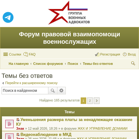
Форум правовой взаимопомощи
военнослужащих
Ссылки
FAQ
Регистрация
Вход
На главную
Список форумов
Поиск
Темы без ответов
ои
Темы без ответов
ск
Перейти к расширенному поиску
Найдено 165 результатов
1
2
Темы
Уменьшения размера платы за ненадлежащее оказание
П
КУ
е
Знак
» 12 май 2026, 18:26 » в форуме
ЖКХ И УПРАВЛЕНИЕ ДОМАМИ
р
е
Видеонаблюдение в МКД
й
П
Знак
» 26 апр 2026, 11:48 » в форуме
ЖКХ И УПРАВЛЕНИЕ ДОМАМИ