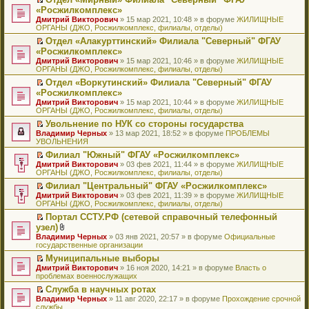
у
ю
б
н
ч
н
р
т
П
«Росжилкомплекс»
с
щ
о
и
е
в
и
е
о
Дмитрий Викторович
е
» 15 мар 2021, 10:48 » в форуме
ЖИЛИЩНЫЕ
м
т
п
о
к
р
о
ОРГАНЫ (ДЖО, Росжилкомплекс, филиалы, отделы)
н
у
а
р
м
п
е
б
и
с
н
о
у
е
й
Отдел «Алакурттинский» Филиала "Северный" ФГАУ
щ
ю
о
н
ч
н
р
т
П
«Росжилкомплекс»
е
о
о
и
е
в
и
е
н
Дмитрий Викторович
» 15 мар 2021, 10:46 » в форуме
ЖИЛИЩНЫЕ
б
м
т
п
о
к
р
и
ОРГАНЫ (ДЖО, Росжилкомплекс, филиалы, отделы)
щ
у
а
р
м
п
е
ю
е
с
н
о
у
е
й
Отдел «Воркутинский» Филиала "Северный" ФГАУ
н
о
н
ч
н
р
т
П
«Росжилкомплекс»
и
о
о
и
е
в
и
е
Дмитрий Викторович
» 15 мар 2021, 10:44 » в форуме
ЖИЛИЩНЫЕ
ю
б
м
т
п
о
к
р
ОРГАНЫ (ДЖО, Росжилкомплекс, филиалы, отделы)
щ
у
а
р
м
п
е
е
с
н
о
у
е
й
Увольнение по НУК со стороны государства
н
о
н
ч
н
р
т
П
Владимир Черных
» 13 мар 2021, 18:52 » в форуме
ПРОБЛЕМЫ
и
о
о
и
е
в
и
е
УВОЛЬНЕНИЯ
ю
б
м
т
п
о
к
р
Филиал "Южный" ФГАУ «Росжилкомплекс»
щ
у
а
р
м
п
е
П
Дмитрий Викторович
е
с
н
о
у
е
й
» 03 фев 2021, 11:44 » в форуме
ЖИЛИЩНЫЕ
е
ОРГАНЫ (ДЖО, Росжилкомплекс, филиалы, отделы)
н
о
н
ч
н
р
т
р
и
о
о
и
е
в
и
Филиал "Центральный" ФГАУ «Росжилкомплекс»
е
ю
б
м
т
п
о
к
П
Дмитрий Викторович
й
» 03 фев 2021, 11:39 » в форуме
ЖИЛИЩНЫЕ
щ
у
а
р
м
п
е
ОРГАНЫ (ДЖО, Росжилкомплекс, филиалы, отделы)
т
е
с
н
о
у
е
р
и
н
о
н
ч
н
р
Портал ССТУ.РФ (сетевой справочный телефонный
е
к
и
о
о
и
е
в
П
узел)
й
п
ю
б
м
т
п
о
е
т
В
Владимир Черных
е
» 03 янв 2021, 20:57 » в форуме
Официальные
щ
у
а
р
м
р
и
л
государственные организации
р
е
с
н
о
у
е
к
о
в
н
о
н
ч
н
й
Муниципальные выборы
п
ж
о
и
о
о
и
е
т
П
Дмитрий Викторович
е
е
» 16 ноя 2020, 14:21 » в форуме
Власть о
м
ю
б
м
т
п
и
е
проблемах военнослужащих
р
н
у
щ
у
а
р
к
р
в
и
н
е
с
н
о
Служба в научных ротах
п
е
о
я
е
н
о
н
ч
П
Владимир Черных
е
й
» 11 авг 2020, 22:17 » в форуме
Прохождение срочной
м
п
и
о
о
и
е
службы
р
т
у