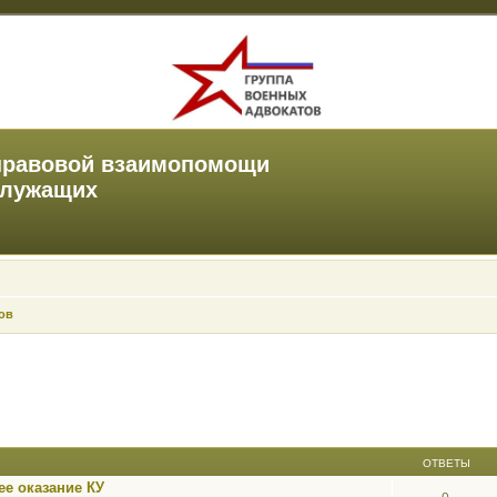
правовой взаимопомощи
служащих
ов
ОТВЕТЫ
е оказание КУ