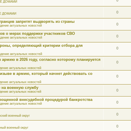
0
ИЕ ДОМАМИ
0
Е ДОМАМИ
ранцев запретят выдворять из страны
0
дение актуальных новостей
ов о мерах поддержки участников СВО
0
дение актуальных новостей
роны, определяющий критерии отбора для
0
дение актуальных новостей
 армию в 2026 году, согласно которому планируется
0
ение актуальных новостей
ризыве в армию, который начнет действовать со
0
ение актуальных новостей
 на военную службу
0
ение актуальных новостей
прощенной внесудебной процедурой банкротства
0
дение актуальных новостей
0
ский военный округ
0
ный военный округ