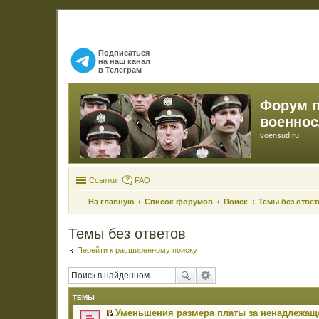
Подписаться
на наш канал
в Телеграм
Форум 
военно
voensud.ru
Ссылки
FAQ
На главную
Список форумов
Поиск
Темы без ответ
Темы без ответов
Перейти к расширенному поиску
ТЕМЫ
Уменьшения размера платы за ненадлежаще