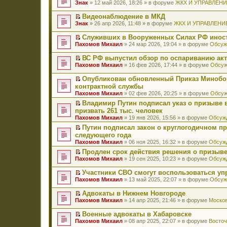
П
Знак
» 12 май 2026, 18:26 » в форуме
ЖКХ И УПРАВЛЕН
е
р
Видеонаблюдение в МКД
е
П
Знак
» 26 апр 2026, 11:48 » в форуме
ЖКХ И УПРАВЛЕНИ
й
е
т
р
Служивших в Вооруженных Силах РФ иност
и
е
П
к
Пахомов Михаил
» 24 мар 2026, 19:04 » в форуме
Обсуж
й
е
п
т
р
е
ВС РФ выпустил обзор по оспариванию акт
и
е
р
П
к
Пахомов Михаил
» 16 фев 2026, 17:44 » в форуме
Обсуж
й
в
е
п
т
о
р
е
Опубликован обновленный Приказ Минобо
и
м
е
р
П
к
контрактной службы
у
й
в
е
п
н
Пахомов Михаил
» 02 фев 2026, 20:25 » в форуме
Обсуж
т
о
р
е
е
и
м
е
Владимир Путин подписал указ о призыве в
р
п
к
у
й
П
в
призвать 261 тыс. человек
р
п
н
т
е
о
о
Пахомов Михаил
» 19 янв 2026, 15:56 » в форуме
Обсужд
е
е
и
р
м
ч
р
п
к
е
Путин подписал закон о круглогодичном п
у
и
в
р
п
й
П
н
следующего года
т
о
о
е
т
е
е
а
Пахомов Михаил
» 06 ноя 2025, 16:32 » в форуме
Обсужд
м
ч
р
и
р
п
н
у
и
в
к
е
Продлен срок действия решения о призыве
р
н
н
т
о
п
й
П
о
Пахомов Михаил
» 19 сен 2025, 10:23 » в форуме
Обсужд
о
е
а
м
е
т
е
ч
м
п
н
у
р
и
р
и
у
Участники СВО смогут воспользоваться у
р
н
н
в
к
е
т
с
П
о
Пахомов Михаил
» 13 май 2025, 22:07 » в форуме
Обсуж
о
е
о
п
й
а
о
е
ч
м
п
м
е
т
н
о
р
и
у
Адвокаты в Нижнем Новгороде
р
у
р
и
н
б
е
т
с
П
о
н
в
к
Пахомов Михаил
» 14 апр 2025, 21:46 » в форуме
Москов
о
щ
й
а
о
е
ч
е
о
п
м
е
т
н
о
р
и
п
м
е
у
Военные адвокаты в Хабаровске
н
и
н
б
е
т
р
у
р
с
П
и
к
Пахомов Михаил
» 08 апр 2025, 22:07 » в форуме
Восточ
о
щ
й
а
о
н
в
о
е
ю
п