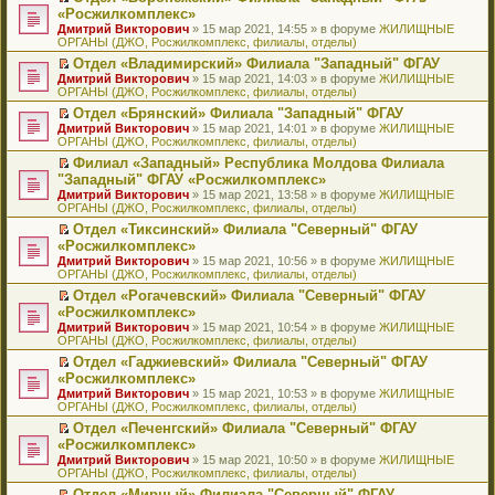
н
о
н
ч
н
р
т
П
«Росжилкомплекс»
и
о
о
и
е
в
и
е
Дмитрий Викторович
» 15 мар 2021, 14:55 » в форуме
ЖИЛИЩНЫЕ
ю
б
м
т
п
о
к
р
ОРГАНЫ (ДЖО, Росжилкомплекс, филиалы, отделы)
щ
у
а
р
м
п
е
е
с
н
о
у
е
й
Отдел «Владимирский» Филиала "Западный" ФГАУ
н
о
н
ч
н
р
т
П
Дмитрий Викторович
» 15 мар 2021, 14:03 » в форуме
ЖИЛИЩНЫЕ
и
о
о
и
е
в
и
е
ОРГАНЫ (ДЖО, Росжилкомплекс, филиалы, отделы)
ю
б
м
т
п
о
к
р
Отдел «Брянский» Филиала "Западный" ФГАУ
щ
у
а
р
м
п
е
П
Дмитрий Викторович
е
с
н
о
у
е
й
» 15 мар 2021, 14:01 » в форуме
ЖИЛИЩНЫЕ
е
ОРГАНЫ (ДЖО, Росжилкомплекс, филиалы, отделы)
н
о
н
ч
н
р
т
р
и
о
о
и
е
в
и
Филиал «Западный» Республика Молдова Филиала
е
ю
б
м
т
п
о
к
П
"Западный" ФГАУ «Росжилкомплекс»
й
щ
у
а
р
м
п
е
т
Дмитрий Викторович
е
с
н
о
у
е
» 15 мар 2021, 13:58 » в форуме
ЖИЛИЩНЫЕ
р
и
ОРГАНЫ (ДЖО, Росжилкомплекс, филиалы, отделы)
н
о
н
ч
н
р
е
к
и
о
о
и
е
в
й
Отдел «Тиксинский» Филиала "Северный" ФГАУ
п
ю
б
м
т
п
о
т
П
«Росжилкомплекс»
е
щ
у
а
р
м
и
е
р
Дмитрий Викторович
е
с
н
о
у
» 15 мар 2021, 10:56 » в форуме
ЖИЛИЩНЫЕ
к
р
в
ОРГАНЫ (ДЖО, Росжилкомплекс, филиалы, отделы)
н
о
н
ч
н
п
е
о
и
о
о
и
е
е
й
Отдел «Рогачевский» Филиала "Северный" ФГАУ
м
ю
б
м
т
п
р
т
П
«Росжилкомплекс»
у
щ
у
а
р
в
и
е
н
Дмитрий Викторович
е
с
н
о
» 15 мар 2021, 10:54 » в форуме
ЖИЛИЩНЫЕ
о
к
р
е
ОРГАНЫ (ДЖО, Росжилкомплекс, филиалы, отделы)
н
о
н
ч
м
п
е
п
и
о
о
и
у
е
й
Отдел «Гаджиевский» Филиала "Северный" ФГАУ
р
ю
б
м
т
н
р
т
П
«Росжилкомплекс»
о
щ
у
а
е
в
и
е
ч
Дмитрий Викторович
е
с
н
» 15 мар 2021, 10:53 » в форуме
ЖИЛИЩНЫЕ
п
о
к
р
и
ОРГАНЫ (ДЖО, Росжилкомплекс, филиалы, отделы)
н
о
н
р
м
п
е
т
и
о
о
о
у
е
й
Отдел «Печенгский» Филиала "Северный" ФГАУ
а
ю
б
м
ч
н
р
т
П
«Росжилкомплекс»
н
щ
у
и
е
в
и
е
н
Дмитрий Викторович
е
с
» 15 мар 2021, 10:50 » в форуме
ЖИЛИЩНЫЕ
т
п
о
к
р
о
ОРГАНЫ (ДЖО, Росжилкомплекс, филиалы, отделы)
н
о
а
р
м
п
е
м
и
о
н
о
у
е
й
Отдел «Мирный» Филиала "Северный" ФГАУ