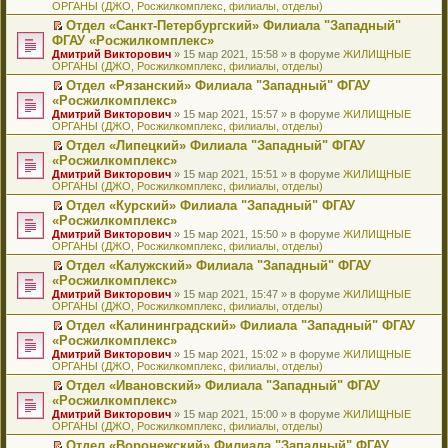
ОРГАНЫ (ДЖО, Росжилкомплекс, филиалы, отделы)
щ
у
а
р
м
п
е
е
с
н
о
у
е
й
Отдел «Санкт-Петербургский» Филиала "Западный"
н
о
н
ч
н
р
т
П
ФГАУ «Росжилкомплекс»
и
о
о
и
е
в
и
е
Дмитрий Викторович
» 15 мар 2021, 15:58 » в форуме
ЖИЛИЩНЫЕ
ю
б
м
т
п
о
к
р
ОРГАНЫ (ДЖО, Росжилкомплекс, филиалы, отделы)
щ
у
а
р
м
п
е
е
с
н
о
у
е
й
Отдел «Рязанский» Филиала "Западный" ФГАУ
н
о
н
ч
н
р
т
П
«Росжилкомплекс»
и
о
о
и
е
в
и
е
Дмитрий Викторович
» 15 мар 2021, 15:57 » в форуме
ЖИЛИЩНЫЕ
ю
б
м
т
п
о
к
р
ОРГАНЫ (ДЖО, Росжилкомплекс, филиалы, отделы)
щ
у
а
р
м
п
е
е
с
н
о
у
е
й
Отдел «Липецкий» Филиала "Западный" ФГАУ
н
о
н
ч
н
р
т
П
«Росжилкомплекс»
и
о
о
и
е
в
и
е
Дмитрий Викторович
» 15 мар 2021, 15:51 » в форуме
ЖИЛИЩНЫЕ
ю
б
м
т
п
о
к
р
ОРГАНЫ (ДЖО, Росжилкомплекс, филиалы, отделы)
щ
у
а
р
м
п
е
е
с
н
о
у
е
й
Отдел «Курский» Филиала "Западный" ФГАУ
н
о
н
ч
н
р
т
П
«Росжилкомплекс»
и
о
о
и
е
в
и
е
Дмитрий Викторович
» 15 мар 2021, 15:50 » в форуме
ЖИЛИЩНЫЕ
ю
б
м
т
п
о
к
р
ОРГАНЫ (ДЖО, Росжилкомплекс, филиалы, отделы)
щ
у
а
р
м
п
е
е
с
н
о
у
е
й
Отдел «Калужский» Филиала "Западный" ФГАУ
н
о
н
ч
н
р
т
П
«Росжилкомплекс»
и
о
о
и
е
в
и
е
Дмитрий Викторович
» 15 мар 2021, 15:47 » в форуме
ЖИЛИЩНЫЕ
ю
б
м
т
п
о
к
р
ОРГАНЫ (ДЖО, Росжилкомплекс, филиалы, отделы)
щ
у
а
р
м
п
е
е
с
н
о
у
е
й
Отдел «Калининградский» Филиала "Западный" ФГАУ
н
о
н
ч
н
р
т
П
«Росжилкомплекс»
и
о
о
и
е
в
и
е
Дмитрий Викторович
» 15 мар 2021, 15:02 » в форуме
ЖИЛИЩНЫЕ
ю
б
м
т
п
о
к
р
ОРГАНЫ (ДЖО, Росжилкомплекс, филиалы, отделы)
щ
у
а
р
м
п
е
е
с
н
о
у
е
й
Отдел «Ивановский» Филиала "Западный" ФГАУ
н
о
н
ч
н
р
т
П
«Росжилкомплекс»
и
о
о
и
е
в
и
е
Дмитрий Викторович
» 15 мар 2021, 15:00 » в форуме
ЖИЛИЩНЫЕ
ю
б
м
т
п
о
к
р
ОРГАНЫ (ДЖО, Росжилкомплекс, филиалы, отделы)
щ
у
а
р
м
п
е
е
с
н
о
у
е
й
Отдел «Воронежский» Филиала "Западный" ФГАУ