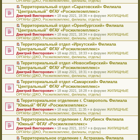
ОРГАНЫ (ДЖО, Росжилкомплекс, филиалы, отделы)
щ
у
а
р
м
п
е
е
с
н
о
у
е
й
Территориальный отдел «Саратовский» Филиала
н
о
н
ч
н
р
т
П
"Центральный" ФГАУ «Росжилкомплекс»
и
о
о
и
е
в
и
е
Дмитрий Викторович
» 18 мар 2021, 18:36 » в форуме
ЖИЛИЩНЫЕ
ю
б
м
т
п
о
к
р
ОРГАНЫ (ДЖО, Росжилкомплекс, филиалы, отделы)
щ
у
а
р
м
п
е
е
с
н
о
у
е
й
Территориальный отдел «Оренбургский» Филиала
н
о
н
ч
н
р
т
П
"Центральный" ФГАУ «Росжилкомплекс»
и
о
о
и
е
в
и
е
Дмитрий Викторович
» 18 мар 2021, 18:34 » в форуме
ЖИЛИЩНЫЕ
ю
б
м
т
п
о
к
р
ОРГАНЫ (ДЖО, Росжилкомплекс, филиалы, отделы)
щ
у
а
р
м
п
е
е
с
н
о
у
е
й
Территориальный отдел «Иркутский» Филиала
н
о
н
ч
н
р
т
П
"Центральный" ФГАУ «Росжилкомплекс»
и
о
о
и
е
в
и
е
Дмитрий Викторович
» 18 мар 2021, 18:33 » в форуме
ЖИЛИЩНЫЕ
ю
б
м
т
п
о
к
р
ОРГАНЫ (ДЖО, Росжилкомплекс, филиалы, отделы)
щ
у
а
р
м
п
е
е
с
н
о
у
е
й
Территориальный отдел «Новосибирский» Филиала
н
о
н
ч
н
р
т
П
"Центральный" ФГАУ «Росжилкомплекс»
и
о
о
и
е
в
и
е
Дмитрий Викторович
» 18 мар 2021, 18:31 » в форуме
ЖИЛИЩНЫЕ
ю
б
м
т
п
о
к
р
ОРГАНЫ (ДЖО, Росжилкомплекс, филиалы, отделы)
щ
у
а
р
м
п
е
е
с
н
о
у
е
й
Территориальный отдел «Самарский» Филиала
н
о
н
ч
н
р
т
П
"Центральный" ФГАУ «Росжилкомплекс»
и
о
о
и
е
в
и
е
Дмитрий Викторович
» 18 мар 2021, 18:28 » в форуме
ЖИЛИЩНЫЕ
ю
б
м
т
п
о
к
р
ОРГАНЫ (ДЖО, Росжилкомплекс, филиалы, отделы)
щ
у
а
р
м
п
е
е
с
н
о
у
е
й
Территориальное отделение г. Ставрополь Филиала
н
о
н
ч
н
р
т
П
"Южный" ФГАУ «Росжилкомплекс»
и
о
о
и
е
в
и
е
Дмитрий Викторович
» 18 мар 2021, 11:35 » в форуме
ЖИЛИЩНЫЕ
ю
б
м
т
п
о
к
р
ОРГАНЫ (ДЖО, Росжилкомплекс, филиалы, отделы)
щ
у
а
р
м
п
е
е
с
н
о
у
е
й
Территориальное отделение г. Ахтубинск Филиала
н
о
н
ч
н
р
т
П
"Южный" ФГАУ «Росжилкомплекс»
и
о
о
и
е
в
и
е
Дмитрий Викторович
» 18 мар 2021, 10:57 » в форуме
ЖИЛИЩНЫЕ
ю
б
м
т
п
о
к
р
ОРГАНЫ (ДЖО, Росжилкомплекс, филиалы, отделы)
щ
у
а
р
м
п
е
е
с
н
о
у
е
й
Территориальное отделение г. Астрахань Филиала