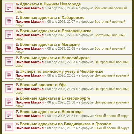
н
о
н
ч
у
е
й
Адвокаты в Нижнем Новгороде
и
о
о
и
н
р
т
П
Пахомов Михаил
» 14 апр 2025, 21:46 » в форуме
Московский военный
ю
б
м
т
е
в
и
е
округ
щ
у
а
п
о
к
р
е
с
н
Военные адвокаты в Хабаровске
р
м
п
е
н
о
н
П
Пахомов Михаил
о
у
е
й
» 08 апр 2025, 22:07 » в форуме
Восточный военный
и
о
о
е
округ
ч
н
р
т
ю
б
м
р
и
е
в
и
Военные адвокаты в Благовещенске
щ
у
е
т
п
о
к
П
Пахомов Михаил
е
с
й
» 08 апр 2025, 22:06 » в форуме
Восточный военный
а
р
м
п
е
округ
н
о
т
н
о
у
е
р
и
о
и
н
ч
н
р
Военные адвокаты в Магадане
е
ю
б
к
о
и
е
в
П
Пахомов Михаил
й
» 08 апр 2025, 22:05 » в форуме
Восточный военный
щ
п
м
т
п
о
е
округ
т
е
е
у
а
р
м
р
и
н
р
с
н
о
у
Военные адвокаты в Новосибирске
е
к
и
в
о
н
ч
н
П
Пахомов Михаил
й
» 08 апр 2025, 22:03 » в форуме
Центральный военный
п
ю
о
о
о
и
е
е
округ
т
е
м
б
м
т
п
р
и
р
у
Эксперт по воинскому учету в Челябинске
щ
у
а
р
е
к
в
н
П
Пахомов Михаил
е
с
н
о
й
» 08 апр 2025, 22:01 » в форуме
Центральный военный
п
о
е
е
округ
н
о
н
ч
т
е
м
п
р
и
о
о
и
и
р
у
Военный адвокат в Уфе
р
е
ю
б
м
т
к
в
н
П
Пахомов Михаил
о
й
» 08 апр 2025, 21:59 » в форуме
Центральный военный
щ
у
а
п
о
е
е
округ
ч
т
е
с
н
е
м
п
р
и
и
н
о
н
р
у
Военные адвокаты в Екатеринбурге
р
е
т
к
и
о
о
в
н
П
Пахомов Михаил
о
й
» 08 апр 2025, 21:58 » в форуме
Центральный военный
а
п
ю
б
м
о
е
е
округ
ч
т
н
е
щ
у
м
п
р
и
и
н
р
е
с
у
Военные адвокаты в Волгограде
р
е
т
к
о
в
н
о
н
П
Пахомов Михаил
о
й
» 08 апр 2025, 21:54 » в форуме
Южный военный округ
а
п
м
о
и
о
е
е
ч
т
н
е
у
м
ю
б
п
р
и
и
Военные адвокаты во Владикавказе и Грозном
н
р
с
у
щ
р
е
т
к
П
о
в
Пахомов Михаил
» 08 апр 2025, 21:52 » в форуме
Южный военный округ
о
н
е
о
й
а
п
е
м
о
о
е
н
ч
т
н
е