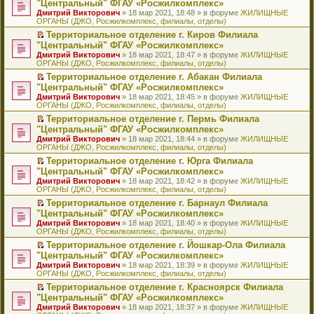
б
м
"Центральный" ФГАУ «Росжилкомплекс»
и
н
и
е
в
и
е
щ
у
ю
Дмитрий Викторович
» 18 мар 2021, 18:48 » в форуме
ЖИЛИЩНЫЕ
н
т
п
о
к
р
е
с
ОРГАНЫ (ДЖО, Росжилкомплекс, филиалы, отделы)
о
а
р
м
п
е
н
о
м
н
о
у
е
й
Территориальное отделение г. Киров Филиала
и
о
у
н
ч
н
р
т
П
ю
б
"Центральный" ФГАУ «Росжилкомплекс»
с
о
и
е
в
и
е
щ
Дмитрий Викторович
» 18 мар 2021, 18:47 » в форуме
ЖИЛИЩНЫЕ
о
м
т
п
о
к
р
е
ОРГАНЫ (ДЖО, Росжилкомплекс, филиалы, отделы)
о
у
а
р
м
п
е
н
б
с
н
о
у
е
й
Территориальное отделение г. Абакан Филиала
и
щ
о
н
ч
н
р
т
П
ю
"Центральный" ФГАУ «Росжилкомплекс»
е
о
о
и
е
в
и
е
Дмитрий Викторович
» 18 мар 2021, 18:45 » в форуме
ЖИЛИЩНЫЕ
н
б
м
т
п
о
к
р
ОРГАНЫ (ДЖО, Росжилкомплекс, филиалы, отделы)
и
щ
у
а
р
м
п
е
ю
е
с
н
о
у
е
й
Территориальное отделение г. Пермь Филиала
н
о
н
ч
н
р
т
П
"Центральный" ФГАУ «Росжилкомплекс»
и
о
о
и
е
в
и
е
Дмитрий Викторович
» 18 мар 2021, 18:44 » в форуме
ЖИЛИЩНЫЕ
ю
б
м
т
п
о
к
р
ОРГАНЫ (ДЖО, Росжилкомплекс, филиалы, отделы)
щ
у
а
р
м
п
е
е
с
н
о
у
е
й
Территориальное отделение г. Юрга Филиала
н
о
н
ч
н
р
т
П
"Центральный" ФГАУ «Росжилкомплекс»
и
о
о
и
е
в
и
е
Дмитрий Викторович
» 18 мар 2021, 18:42 » в форуме
ЖИЛИЩНЫЕ
ю
б
м
т
п
о
к
р
ОРГАНЫ (ДЖО, Росжилкомплекс, филиалы, отделы)
щ
у
а
р
м
п
е
е
с
н
о
у
е
й
Территориальное отделение г. Барнаул Филиала
н
о
н
ч
н
р
т
П
"Центральный" ФГАУ «Росжилкомплекс»
и
о
о
и
е
в
и
е
Дмитрий Викторович
» 18 мар 2021, 18:40 » в форуме
ЖИЛИЩНЫЕ
ю
б
м
т
п
о
к
р
ОРГАНЫ (ДЖО, Росжилкомплекс, филиалы, отделы)
щ
у
а
р
м
п
е
е
с
н
о
у
е
й
Территориальное отделение г. Йошкар-Ола Филиала
н
о
н
ч
н
р
т
П
"Центральный" ФГАУ «Росжилкомплекс»
и
о
о
и
е
в
и
е
Дмитрий Викторович
» 18 мар 2021, 18:39 » в форуме
ЖИЛИЩНЫЕ
ю
б
м
т
п
о
к
р
ОРГАНЫ (ДЖО, Росжилкомплекс, филиалы, отделы)
щ
у
а
р
м
п
е
е
с
н
о
у
е
й
Территориальное отделение г. Красноярск Филиала
н
о
н
ч
н
р
т
П
"Центральный" ФГАУ «Росжилкомплекс»
и
о
о
и
е
в
и
е
Дмитрий Викторович
» 18 мар 2021, 18:37 » в форуме
ЖИЛИЩНЫЕ
ю
б
м
т
п
о
к
р