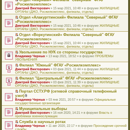
у
ю
б
н
ч
н
р
т
П
«Росжилкомплекс»
с
щ
о
и
е
в
и
е
о
Дмитрий Викторович
е
» 15 мар 2021, 10:48 » в форуме
ЖИЛИЩНЫЕ
м
т
п
о
к
р
о
ОРГАНЫ (ДЖО, Росжилкомплекс, филиалы, отделы)
н
у
а
р
м
п
е
б
и
с
н
о
у
е
й
Отдел «Алакурттинский» Филиала "Северный" ФГАУ
щ
ю
о
н
ч
н
р
т
П
«Росжилкомплекс»
е
о
о
и
е
в
и
е
н
Дмитрий Викторович
» 15 мар 2021, 10:46 » в форуме
ЖИЛИЩНЫЕ
б
м
т
п
о
к
р
и
ОРГАНЫ (ДЖО, Росжилкомплекс, филиалы, отделы)
щ
у
а
р
м
п
е
ю
е
с
н
о
у
е
й
Отдел «Воркутинский» Филиала "Северный" ФГАУ
н
о
н
ч
н
р
т
П
«Росжилкомплекс»
и
о
о
и
е
в
и
е
Дмитрий Викторович
» 15 мар 2021, 10:44 » в форуме
ЖИЛИЩНЫЕ
ю
б
м
т
п
о
к
р
ОРГАНЫ (ДЖО, Росжилкомплекс, филиалы, отделы)
щ
у
а
р
м
п
е
е
с
н
о
у
е
й
Увольнение по НУК со стороны государства
н
о
н
ч
н
р
т
П
Владимир Черных
» 13 мар 2021, 18:52 » в форуме
ПРОБЛЕМЫ
и
о
о
и
е
в
и
е
УВОЛЬНЕНИЯ
ю
б
м
т
п
о
к
р
Филиал "Южный" ФГАУ «Росжилкомплекс»
щ
у
а
р
м
п
е
П
Дмитрий Викторович
е
с
н
о
у
е
й
» 03 фев 2021, 11:44 » в форуме
ЖИЛИЩНЫЕ
е
ОРГАНЫ (ДЖО, Росжилкомплекс, филиалы, отделы)
н
о
н
ч
н
р
т
р
и
о
о
и
е
в
и
Филиал "Центральный" ФГАУ «Росжилкомплекс»
е
ю
б
м
т
п
о
к
П
Дмитрий Викторович
й
» 03 фев 2021, 11:39 » в форуме
ЖИЛИЩНЫЕ
щ
у
а
р
м
п
е
ОРГАНЫ (ДЖО, Росжилкомплекс, филиалы, отделы)
т
е
с
н
о
у
е
р
и
н
о
н
ч
н
р
Портал ССТУ.РФ (сетевой справочный телефонный
е
к
и
о
о
и
е
в
П
узел)
й
п
ю
б
м
т
п
о
е
т
В
Владимир Черных
е
» 03 янв 2021, 20:57 » в форуме
Официальные
щ
у
а
р
м
р
и
л
государственные организации
р
е
с
н
о
у
е
к
о
в
н
о
н
ч
н
й
Муниципальные выборы
п
ж
о
и
о
о
и
е
т
П
Дмитрий Викторович
е
е
» 16 ноя 2020, 14:21 » в форуме
Власть о
м
ю
б
м
т
п
и
е
проблемах военнослужащих
р
н
у
щ
у
а
р
к
р
в
и
н
е
с
н
о
Служба в научных ротах
п
е
о
я
е
н
о
н
ч
П
Владимир Черных
е
й
» 11 авг 2020, 22:17 » в форуме
Прохождение срочной
м
п
и
о
о
и
е
службы
р
т
у