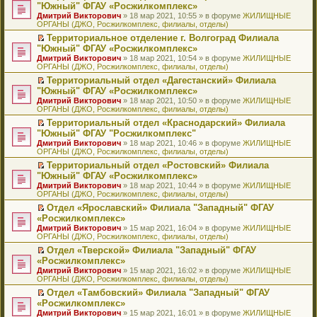
н
о
н
ч
н
р
т
П
"Южный" ФГАУ «Росжилкомплекс»
и
о
о
и
е
в
и
е
Дмитрий Викторович
» 18 мар 2021, 10:55 » в форуме
ЖИЛИЩНЫЕ
ю
б
м
т
п
о
к
р
ОРГАНЫ (ДЖО, Росжилкомплекс, филиалы, отделы)
щ
у
а
р
м
п
е
е
с
н
о
у
е
й
Территориальное отделение г. Волгоград Филиала
н
о
н
ч
н
р
т
П
"Южный" ФГАУ «Росжилкомплекс»
и
о
о
и
е
в
и
е
Дмитрий Викторович
» 18 мар 2021, 10:54 » в форуме
ЖИЛИЩНЫЕ
ю
б
м
т
п
о
к
р
ОРГАНЫ (ДЖО, Росжилкомплекс, филиалы, отделы)
щ
у
а
р
м
п
е
е
с
н
о
у
е
й
Территориальный отдел «Дагестанский» Филиала
н
о
н
ч
н
р
т
П
"Южный" ФГАУ «Росжилкомплекс»
и
о
о
и
е
в
и
е
Дмитрий Викторович
» 18 мар 2021, 10:50 » в форуме
ЖИЛИЩНЫЕ
ю
б
м
т
п
о
к
р
ОРГАНЫ (ДЖО, Росжилкомплекс, филиалы, отделы)
щ
у
а
р
м
п
е
е
с
н
о
у
е
й
Территориальный отдел «Краснодарский» Филиала
н
о
н
ч
н
р
т
П
"Южный" ФГАУ "Росжилкомплекс"
и
о
о
и
е
в
и
е
Дмитрий Викторович
» 18 мар 2021, 10:46 » в форуме
ЖИЛИЩНЫЕ
ю
б
м
т
п
о
к
р
ОРГАНЫ (ДЖО, Росжилкомплекс, филиалы, отделы)
щ
у
а
р
м
п
е
е
с
н
о
у
е
й
Территориальный отдел «Ростовский» Филиала
н
о
н
ч
н
р
т
П
"Южный" ФГАУ «Росжилкомплекс»
и
о
о
и
е
в
и
е
Дмитрий Викторович
» 18 мар 2021, 10:44 » в форуме
ЖИЛИЩНЫЕ
ю
б
м
т
п
о
к
р
ОРГАНЫ (ДЖО, Росжилкомплекс, филиалы, отделы)
щ
у
а
р
м
п
е
е
с
н
о
у
е
й
Отдел «Ярославский» Филиала "Западный" ФГАУ
н
о
н
ч
н
р
т
П
«Росжилкомплекс»
и
о
о
и
е
в
и
е
Дмитрий Викторович
» 15 мар 2021, 16:04 » в форуме
ЖИЛИЩНЫЕ
ю
б
м
т
п
о
к
р
ОРГАНЫ (ДЖО, Росжилкомплекс, филиалы, отделы)
щ
у
а
р
м
п
е
е
с
н
о
у
е
й
Отдел «Тверской» Филиала "Западный" ФГАУ
н
о
н
ч
н
р
т
П
«Росжилкомплекс»
и
о
о
и
е
в
и
е
Дмитрий Викторович
» 15 мар 2021, 16:02 » в форуме
ЖИЛИЩНЫЕ
ю
б
м
т
п
о
к
р
ОРГАНЫ (ДЖО, Росжилкомплекс, филиалы, отделы)
щ
у
а
р
м
п
е
е
с
н
о
у
е
й
Отдел «Тамбовский» Филиала "Западный" ФГАУ
н
о
н
ч
н
р
т
П
«Росжилкомплекс»
и
о
о
и
е
в
и
е
Дмитрий Викторович
» 15 мар 2021, 16:01 » в форуме
ЖИЛИЩНЫЕ
ю
б
м
т
п
о
к
р