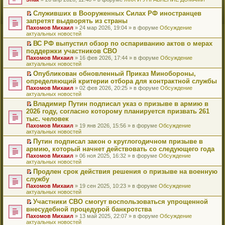
т
е
и
р
Служивших в Вооруженных Силах РФ иностранцев
к
е
П
запретят выдворять из страны
п
й
е
Пахомов Михаил
» 24 мар 2026, 19:04 » в форуме
Обсуждение
е
т
р
актуальных новостей
р
и
е
в
к
й
ВС РФ выпустил обзор по оспариванию актов о мерах
о
п
т
П
поддержки участников СВО
м
е
и
е
Пахомов Михаил
» 16 фев 2026, 17:44 » в форуме
Обсуждение
у
р
к
р
актуальных новостей
н
в
п
е
е
о
е
й
Опубликован обновленный Приказ Минобороны,
п
м
р
т
П
определяющий критерии отбора для контрактной службы
р
у
в
и
е
Пахомов Михаил
» 02 фев 2026, 20:25 » в форуме
Обсуждение
о
н
о
к
р
актуальных новостей
ч
е
м
п
е
и
п
у
е
й
Владимир Путин подписал указ о призыве в армию в
т
р
н
р
т
П
2026 году, согласно которому планируется призвать 261
а
о
е
в
и
е
тыс. человек
н
ч
п
о
к
р
н
и
Пахомов Михаил
» 19 янв 2026, 15:56 » в форуме
Обсуждение
р
м
п
е
о
т
актуальных новостей
о
у
е
й
м
а
ч
н
р
т
Путин подписал закон о круглогодичном призыве в
у
н
и
е
в
и
П
армию, который начнет действовать со следующего года
с
н
т
п
о
к
е
о
о
Пахомов Михаил
» 06 ноя 2025, 16:32 » в форуме
Обсуждение
а
р
м
п
р
о
м
актуальных новостей
н
о
у
е
е
б
у
н
ч
н
р
й
Продлен срок действия решения о призыве на военную
щ
с
о
и
е
в
т
П
службу
е
о
м
т
п
о
и
е
н
о
Пахомов Михаил
» 19 сен 2025, 10:23 » в форуме
Обсуждение
у
а
р
м
к
р
и
б
актуальных новостей
с
н
о
у
п
е
ю
щ
о
н
ч
н
е
й
Участники СВО смогут воспользоваться упрощенной
е
о
о
и
е
р
т
П
внесудебной процедурой банкротства
н
б
м
т
п
в
и
е
и
Пахомов Михаил
» 13 май 2025, 22:07 » в форуме
Обсуждение
щ
у
а
р
о
к
р
ю
актуальных новостей
е
с
н
о
м
п
е