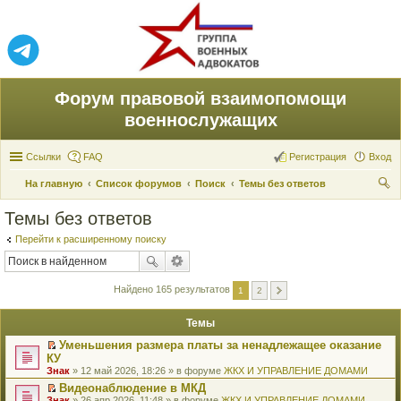
Форум правовой взаимопомощи
военнослужащих
Ссылки
FAQ
Регистрация
Вход
На главную
Список форумов
Поиск
Темы без ответов
ои
Темы без ответов
ск
Перейти к расширенному поиску
Найдено 165 результатов
1
2
Темы
Уменьшения размера платы за ненадлежащее оказание
П
КУ
е
Знак
» 12 май 2026, 18:26 » в форуме
ЖКХ И УПРАВЛЕНИЕ ДОМАМИ
р
е
Видеонаблюдение в МКД
й
П
Знак
» 26 апр 2026, 11:48 » в форуме
ЖКХ И УПРАВЛЕНИЕ ДОМАМИ