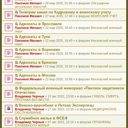
и
т
к
о
в
е
щ
н
Пахомов Михаил
о
» 28 мар 2025, 01:06 » в форуме
Обсуждение
о
ю
а
п
м
о
р
е
е
актуальных новостей
ч
о
н
е
у
м
е
н
п
и
б
н
р
с
у
й
Телеграм канал по Кадровому и воинскому учету
и
р
т
щ
о
в
о
н
т
П
ю
Пахомов Михаил
о
» 27 мар 2025, 17:48 » в форуме
ВОИНСКИЙ УЧЕТ
а
е
м
о
о
е
и
е
ч
н
н
у
м
б
п
к
р
и
Адвокаты в Ярославле
н
и
с
у
щ
р
п
е
т
П
о
ю
Пахомов Михаил
» 22 мар 2025, 18:43 » в форуме
Московский военный
о
н
е
о
е
й
а
е
м
округ
о
е
н
ч
р
т
н
р
у
б
п
и
и
в
и
Адвокаты в Туле
н
е
с
щ
р
ю
т
о
к
П
о
Пахомов Михаил
й
» 22 мар 2025, 18:40 » в форуме
Московский военный
о
е
о
а
м
п
е
м
округ
т
о
н
ч
н
у
е
р
у
и
б
и
и
Адвокаты в Воронеже
н
н
р
е
с
к
щ
ю
т
П
о
е
в
Пахомов Михаил
й
» 22 мар 2025, 18:35 » в форуме
Московский военный
о
п
е
а
е
м
п
о
округ
т
о
е
н
н
р
у
р
м
и
б
р
и
Адвокаты в Брянске
н
е
с
о
у
к
щ
в
ю
П
о
Пахомов Михаил
й
» 22 мар 2025, 15:59 » в форуме
Московский военный
о
ч
н
п
е
о
е
м
округ
т
о
и
е
е
н
м
р
у
и
б
т
п
р
и
у
Адвокаты в Москве
е
с
к
щ
а
р
в
ю
н
П
Пахомов Михаил
й
» 22 мар 2025, 15:56 » в форуме
Московский военный
о
п
е
н
о
о
е
е
округ
т
о
е
н
н
ч
м
п
р
и
б
р
и
о
и
у
Федеральный военный мемориал «Пантеон защитников
р
е
к
щ
в
ю
м
т
н
П
Отечества»
о
й
п
е
о
у
а
е
е
ч
т
Владимир Черных
е
» 17 авг 2022, 13:50 » в форуме
ГИБЕЛЬ. СМЕРТЬ.
н
м
с
н
п
р
и
и
ПРОПАЖА БЕЗ ВЕСТИ
р
и
у
о
н
р
е
т
к
в
ю
н
о
о
о
й
Военно-врачебная и Летная Экспертизы
а
п
о
е
б
м
ч
т
П
Владимир Черных
н
е
» 17 авг 2022, 12:26 » в форуме
МЕДИЦИНСКОЕ
м
п
щ
у
и
и
е
ОБСЛУЖИВАНИЕ
н
р
у
р
е
с
т
к
р
о
в
н
о
Служебное жилье в ФСБ
н
о
а
п
е
м
о
е
ч
П
В
и
о
Владимир Черных
н
е
й
» 07 авг 2022, 22:16 » в форуме
ПРОБЛЕМЫ
у
м
п
и
е
л
ю
б
СЛУЖЕБНОГО ЖИЛЬЯ
н
р
т
с
у
р
т
р
о