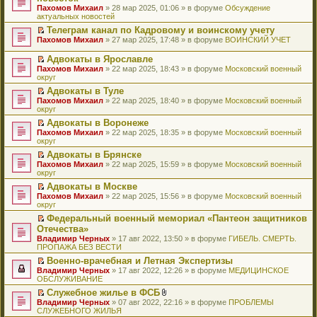
и
т
к
о
в
е
щ
н
Пахомов Михаил
о
» 28 мар 2025, 01:06 » в форуме
Обсуждение
о
ю
а
п
м
о
р
е
е
актуальных новостей
ч
о
н
е
у
м
е
н
п
и
б
н
р
с
у
й
Телеграм канал по Кадровому и воинскому учету
и
р
т
щ
о
в
о
н
т
П
ю
Пахомов Михаил
о
» 27 мар 2025, 17:48 » в форуме
ВОИНСКИЙ УЧЕТ
а
е
м
о
о
е
и
е
ч
н
н
у
м
б
п
к
р
и
Адвокаты в Ярославле
н
и
с
у
щ
р
п
е
т
П
о
ю
Пахомов Михаил
» 22 мар 2025, 18:43 » в форуме
Московский военный
о
н
е
о
е
й
а
е
м
округ
о
е
н
ч
р
т
н
р
у
б
п
и
и
в
и
Адвокаты в Туле
н
е
с
щ
р
ю
т
о
к
П
о
Пахомов Михаил
й
» 22 мар 2025, 18:40 » в форуме
Московский военный
о
е
о
а
м
п
е
м
округ
т
о
н
ч
н
у
е
р
у
и
б
и
и
Адвокаты в Воронеже
н
н
р
е
с
к
щ
ю
т
П
о
е
в
Пахомов Михаил
й
» 22 мар 2025, 18:35 » в форуме
Московский военный
о
п
е
а
е
м
п
о
округ
т
о
е
н
н
р
у
р
м
и
б
р
и
Адвокаты в Брянске
н
е
с
о
у
к
щ
в
ю
П
о
Пахомов Михаил
й
» 22 мар 2025, 15:59 » в форуме
Московский военный
о
ч
н
п
е
о
е
м
округ
т
о
и
е
е
н
м
р
у
и
б
т
п
р
и
у
Адвокаты в Москве
е
с
к
щ
а
р
в
ю
н
П
Пахомов Михаил
й
» 22 мар 2025, 15:56 » в форуме
Московский военный
о
п
е
н
о
о
е
е
округ
т
о
е
н
н
ч
м
п
р
и
б
р
и
о
и
у
Федеральный военный мемориал «Пантеон защитников
р
е
к
щ
в
ю
м
т
н
П
Отечества»
о
й
п
е
о
у
а
е
е
ч
т
Владимир Черных
е
» 17 авг 2022, 13:50 » в форуме
ГИБЕЛЬ. СМЕРТЬ.
н
м
с
н
п
р
и
и
ПРОПАЖА БЕЗ ВЕСТИ
р
и
у
о
н
р
е
т
к
в
ю
н
о
о
о
й
Военно-врачебная и Летная Экспертизы
а
п
о
е
б
м
ч
т
П
Владимир Черных
н
е
» 17 авг 2022, 12:26 » в форуме
МЕДИЦИНСКОЕ
м
п
щ
у
и
и
е
ОБСЛУЖИВАНИЕ
н
р
у
р
е
с
т
к
р
о
в
н
о
Служебное жилье в ФСБ
н
о
а
п
е
м
о
е
ч
П
В
и
о
Владимир Черных
н
е
й
» 07 авг 2022, 22:16 » в форуме
ПРОБЛЕМЫ
у
м
п
и
е
л
ю
б
СЛУЖЕБНОГО ЖИЛЬЯ
н
р
т
с
у
р
т
р
о