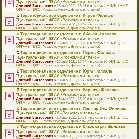
б
м
"Центральный" ФГАУ «Росжилкомплекс»
и
н
и
е
в
и
е
щ
у
ю
Дмитрий Викторович
» 18 мар 2021, 18:48 » в форуме
ЖИЛИЩНЫЕ
н
т
п
о
к
р
е
с
ОРГАНЫ (ДЖО, Росжилкомплекс, филиалы, отделы)
о
а
р
м
п
е
н
о
м
н
о
у
е
й
Территориальное отделение г. Киров Филиала
и
о
у
н
ч
н
р
т
П
ю
б
"Центральный" ФГАУ «Росжилкомплекс»
с
о
и
е
в
и
е
щ
Дмитрий Викторович
» 18 мар 2021, 18:47 » в форуме
ЖИЛИЩНЫЕ
о
м
т
п
о
к
р
е
ОРГАНЫ (ДЖО, Росжилкомплекс, филиалы, отделы)
о
у
а
р
м
п
е
н
б
с
н
о
у
е
й
Территориальное отделение г. Абакан Филиала
и
щ
о
н
ч
н
р
т
П
ю
"Центральный" ФГАУ «Росжилкомплекс»
е
о
о
и
е
в
и
е
Дмитрий Викторович
» 18 мар 2021, 18:45 » в форуме
ЖИЛИЩНЫЕ
н
б
м
т
п
о
к
р
ОРГАНЫ (ДЖО, Росжилкомплекс, филиалы, отделы)
и
щ
у
а
р
м
п
е
ю
е
с
н
о
у
е
й
Территориальное отделение г. Пермь Филиала
н
о
н
ч
н
р
т
П
"Центральный" ФГАУ «Росжилкомплекс»
и
о
о
и
е
в
и
е
Дмитрий Викторович
» 18 мар 2021, 18:44 » в форуме
ЖИЛИЩНЫЕ
ю
б
м
т
п
о
к
р
ОРГАНЫ (ДЖО, Росжилкомплекс, филиалы, отделы)
щ
у
а
р
м
п
е
е
с
н
о
у
е
й
Территориальное отделение г. Юрга Филиала
н
о
н
ч
н
р
т
П
"Центральный" ФГАУ «Росжилкомплекс»
и
о
о
и
е
в
и
е
Дмитрий Викторович
» 18 мар 2021, 18:42 » в форуме
ЖИЛИЩНЫЕ
ю
б
м
т
п
о
к
р
ОРГАНЫ (ДЖО, Росжилкомплекс, филиалы, отделы)
щ
у
а
р
м
п
е
е
с
н
о
у
е
й
Территориальное отделение г. Барнаул Филиала
н
о
н
ч
н
р
т
П
"Центральный" ФГАУ «Росжилкомплекс»
и
о
о
и
е
в
и
е
Дмитрий Викторович
» 18 мар 2021, 18:40 » в форуме
ЖИЛИЩНЫЕ
ю
б
м
т
п
о
к
р
ОРГАНЫ (ДЖО, Росжилкомплекс, филиалы, отделы)
щ
у
а
р
м
п
е
е
с
н
о
у
е
й
Территориальное отделение г. Йошкар-Ола Филиала
н
о
н
ч
н
р
т
П
"Центральный" ФГАУ «Росжилкомплекс»
и
о
о
и
е
в
и
е
Дмитрий Викторович
» 18 мар 2021, 18:39 » в форуме
ЖИЛИЩНЫЕ
ю
б
м
т
п
о
к
р
ОРГАНЫ (ДЖО, Росжилкомплекс, филиалы, отделы)
щ
у
а
р
м
п
е
е
с
н
о
у
е
й
Территориальное отделение г. Красноярск Филиала
н
о
н
ч
н
р
т
П
"Центральный" ФГАУ «Росжилкомплекс»
и
о
о
и
е
в
и
е
Дмитрий Викторович
» 18 мар 2021, 18:37 » в форуме
ЖИЛИЩНЫЕ
ю
б
м
т
п
о
к
р