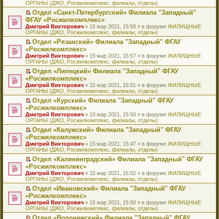
ОРГАНЫ (ДЖО, Росжилкомплекс, филиалы, отделы)
щ
у
а
р
м
п
е
е
с
н
о
у
е
й
Отдел «Санкт-Петербургский» Филиала "Западный"
н
о
н
ч
н
р
т
П
ФГАУ «Росжилкомплекс»
и
о
о
и
е
в
и
е
Дмитрий Викторович
» 15 мар 2021, 15:58 » в форуме
ЖИЛИЩНЫЕ
ю
б
м
т
п
о
к
р
ОРГАНЫ (ДЖО, Росжилкомплекс, филиалы, отделы)
щ
у
а
р
м
п
е
е
с
н
о
у
е
й
Отдел «Рязанский» Филиала "Западный" ФГАУ
н
о
н
ч
н
р
т
П
«Росжилкомплекс»
и
о
о
и
е
в
и
е
Дмитрий Викторович
» 15 мар 2021, 15:57 » в форуме
ЖИЛИЩНЫЕ
ю
б
м
т
п
о
к
р
ОРГАНЫ (ДЖО, Росжилкомплекс, филиалы, отделы)
щ
у
а
р
м
п
е
е
с
н
о
у
е
й
Отдел «Липецкий» Филиала "Западный" ФГАУ
н
о
н
ч
н
р
т
П
«Росжилкомплекс»
и
о
о
и
е
в
и
е
Дмитрий Викторович
» 15 мар 2021, 15:51 » в форуме
ЖИЛИЩНЫЕ
ю
б
м
т
п
о
к
р
ОРГАНЫ (ДЖО, Росжилкомплекс, филиалы, отделы)
щ
у
а
р
м
п
е
е
с
н
о
у
е
й
Отдел «Курский» Филиала "Западный" ФГАУ
н
о
н
ч
н
р
т
П
«Росжилкомплекс»
и
о
о
и
е
в
и
е
Дмитрий Викторович
» 15 мар 2021, 15:50 » в форуме
ЖИЛИЩНЫЕ
ю
б
м
т
п
о
к
р
ОРГАНЫ (ДЖО, Росжилкомплекс, филиалы, отделы)
щ
у
а
р
м
п
е
е
с
н
о
у
е
й
Отдел «Калужский» Филиала "Западный" ФГАУ
н
о
н
ч
н
р
т
П
«Росжилкомплекс»
и
о
о
и
е
в
и
е
Дмитрий Викторович
» 15 мар 2021, 15:47 » в форуме
ЖИЛИЩНЫЕ
ю
б
м
т
п
о
к
р
ОРГАНЫ (ДЖО, Росжилкомплекс, филиалы, отделы)
щ
у
а
р
м
п
е
е
с
н
о
у
е
й
Отдел «Калининградский» Филиала "Западный" ФГАУ
н
о
н
ч
н
р
т
П
«Росжилкомплекс»
и
о
о
и
е
в
и
е
Дмитрий Викторович
» 15 мар 2021, 15:02 » в форуме
ЖИЛИЩНЫЕ
ю
б
м
т
п
о
к
р
ОРГАНЫ (ДЖО, Росжилкомплекс, филиалы, отделы)
щ
у
а
р
м
п
е
е
с
н
о
у
е
й
Отдел «Ивановский» Филиала "Западный" ФГАУ
н
о
н
ч
н
р
т
П
«Росжилкомплекс»
и
о
о
и
е
в
и
е
Дмитрий Викторович
» 15 мар 2021, 15:00 » в форуме
ЖИЛИЩНЫЕ
ю
б
м
т
п
о
к
р
ОРГАНЫ (ДЖО, Росжилкомплекс, филиалы, отделы)
щ
у
а
р
м
п
е
е
с
н
о
у
е
й
Отдел «Воронежский» Филиала "Западный" ФГАУ