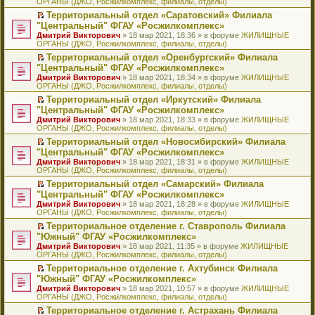
ОРГАНЫ (ДЖО, Росжилкомплекс, филиалы, отделы)
щ
у
а
р
м
п
е
е
с
н
о
у
е
й
Территориальный отдел «Саратовский» Филиала
н
о
н
ч
н
р
т
П
"Центральный" ФГАУ «Росжилкомплекс»
и
о
о
и
е
в
и
е
Дмитрий Викторович
» 18 мар 2021, 18:36 » в форуме
ЖИЛИЩНЫЕ
ю
б
м
т
п
о
к
р
ОРГАНЫ (ДЖО, Росжилкомплекс, филиалы, отделы)
щ
у
а
р
м
п
е
е
с
н
о
у
е
й
Территориальный отдел «Оренбургский» Филиала
н
о
н
ч
н
р
т
П
"Центральный" ФГАУ «Росжилкомплекс»
и
о
о
и
е
в
и
е
Дмитрий Викторович
» 18 мар 2021, 18:34 » в форуме
ЖИЛИЩНЫЕ
ю
б
м
т
п
о
к
р
ОРГАНЫ (ДЖО, Росжилкомплекс, филиалы, отделы)
щ
у
а
р
м
п
е
е
с
н
о
у
е
й
Территориальный отдел «Иркутский» Филиала
н
о
н
ч
н
р
т
П
"Центральный" ФГАУ «Росжилкомплекс»
и
о
о
и
е
в
и
е
Дмитрий Викторович
» 18 мар 2021, 18:33 » в форуме
ЖИЛИЩНЫЕ
ю
б
м
т
п
о
к
р
ОРГАНЫ (ДЖО, Росжилкомплекс, филиалы, отделы)
щ
у
а
р
м
п
е
е
с
н
о
у
е
й
Территориальный отдел «Новосибирский» Филиала
н
о
н
ч
н
р
т
П
"Центральный" ФГАУ «Росжилкомплекс»
и
о
о
и
е
в
и
е
Дмитрий Викторович
» 18 мар 2021, 18:31 » в форуме
ЖИЛИЩНЫЕ
ю
б
м
т
п
о
к
р
ОРГАНЫ (ДЖО, Росжилкомплекс, филиалы, отделы)
щ
у
а
р
м
п
е
е
с
н
о
у
е
й
Территориальный отдел «Самарский» Филиала
н
о
н
ч
н
р
т
П
"Центральный" ФГАУ «Росжилкомплекс»
и
о
о
и
е
в
и
е
Дмитрий Викторович
» 18 мар 2021, 18:28 » в форуме
ЖИЛИЩНЫЕ
ю
б
м
т
п
о
к
р
ОРГАНЫ (ДЖО, Росжилкомплекс, филиалы, отделы)
щ
у
а
р
м
п
е
е
с
н
о
у
е
й
Территориальное отделение г. Ставрополь Филиала
н
о
н
ч
н
р
т
П
"Южный" ФГАУ «Росжилкомплекс»
и
о
о
и
е
в
и
е
Дмитрий Викторович
» 18 мар 2021, 11:35 » в форуме
ЖИЛИЩНЫЕ
ю
б
м
т
п
о
к
р
ОРГАНЫ (ДЖО, Росжилкомплекс, филиалы, отделы)
щ
у
а
р
м
п
е
е
с
н
о
у
е
й
Территориальное отделение г. Ахтубинск Филиала
н
о
н
ч
н
р
т
П
"Южный" ФГАУ «Росжилкомплекс»
и
о
о
и
е
в
и
е
Дмитрий Викторович
» 18 мар 2021, 10:57 » в форуме
ЖИЛИЩНЫЕ
ю
б
м
т
п
о
к
р
ОРГАНЫ (ДЖО, Росжилкомплекс, филиалы, отделы)
щ
у
а
р
м
п
е
е
с
н
о
у
е
й
Территориальное отделение г. Астрахань Филиала