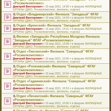
н
о
н
ч
н
р
т
П
«Росжилкомплекс»
и
о
о
и
е
в
и
е
Дмитрий Викторович
» 15 мар 2021, 14:55 » в форуме
ЖИЛИЩНЫЕ
ю
б
м
т
п
о
к
р
ОРГАНЫ (ДЖО, Росжилкомплекс, филиалы, отделы)
щ
у
а
р
м
п
е
е
с
н
о
у
е
й
Отдел «Владимирский» Филиала "Западный" ФГАУ
н
о
н
ч
н
р
т
П
Дмитрий Викторович
» 15 мар 2021, 14:03 » в форуме
ЖИЛИЩНЫЕ
и
о
о
и
е
в
и
е
ОРГАНЫ (ДЖО, Росжилкомплекс, филиалы, отделы)
ю
б
м
т
п
о
к
р
Отдел «Брянский» Филиала "Западный" ФГАУ
щ
у
а
р
м
п
е
П
Дмитрий Викторович
е
с
н
о
у
е
й
» 15 мар 2021, 14:01 » в форуме
ЖИЛИЩНЫЕ
е
ОРГАНЫ (ДЖО, Росжилкомплекс, филиалы, отделы)
н
о
н
ч
н
р
т
р
и
о
о
и
е
в
и
Филиал «Западный» Республика Молдова Филиала
е
ю
б
м
т
п
о
к
П
"Западный" ФГАУ «Росжилкомплекс»
й
щ
у
а
р
м
п
е
т
Дмитрий Викторович
е
с
н
о
у
е
» 15 мар 2021, 13:58 » в форуме
ЖИЛИЩНЫЕ
р
и
ОРГАНЫ (ДЖО, Росжилкомплекс, филиалы, отделы)
н
о
н
ч
н
р
е
к
и
о
о
и
е
в
й
Отдел «Тиксинский» Филиала "Северный" ФГАУ
п
ю
б
м
т
п
о
т
П
«Росжилкомплекс»
е
щ
у
а
р
м
и
е
р
Дмитрий Викторович
е
с
н
о
у
» 15 мар 2021, 10:56 » в форуме
ЖИЛИЩНЫЕ
к
р
в
ОРГАНЫ (ДЖО, Росжилкомплекс, филиалы, отделы)
н
о
н
ч
н
п
е
о
и
о
о
и
е
е
й
Отдел «Рогачевский» Филиала "Северный" ФГАУ
м
ю
б
м
т
п
р
т
П
«Росжилкомплекс»
у
щ
у
а
р
в
и
е
н
Дмитрий Викторович
е
с
н
о
» 15 мар 2021, 10:54 » в форуме
ЖИЛИЩНЫЕ
о
к
р
е
ОРГАНЫ (ДЖО, Росжилкомплекс, филиалы, отделы)
н
о
н
ч
м
п
е
п
и
о
о
и
у
е
й
Отдел «Гаджиевский» Филиала "Северный" ФГАУ
р
ю
б
м
т
н
р
т
П
«Росжилкомплекс»
о
щ
у
а
е
в
и
е
ч
Дмитрий Викторович
е
с
н
» 15 мар 2021, 10:53 » в форуме
ЖИЛИЩНЫЕ
п
о
к
р
и
ОРГАНЫ (ДЖО, Росжилкомплекс, филиалы, отделы)
н
о
н
р
м
п
е
т
и
о
о
о
у
е
й
Отдел «Печенгский» Филиала "Северный" ФГАУ
а
ю
б
м
ч
н
р
т
П
«Росжилкомплекс»
н
щ
у
и
е
в
и
е
н
Дмитрий Викторович
е
с
» 15 мар 2021, 10:50 » в форуме
ЖИЛИЩНЫЕ
т
п
о
к
р
о
ОРГАНЫ (ДЖО, Росжилкомплекс, филиалы, отделы)
н
о
а
р
м
п
е
м
и
о
н
о
у
е
й
Отдел «Мирный» Филиала "Северный" ФГАУ