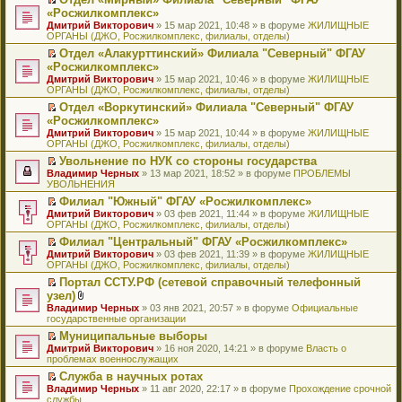
у
ю
б
н
ч
н
р
т
П
«Росжилкомплекс»
с
щ
о
и
е
в
и
е
о
Дмитрий Викторович
е
» 15 мар 2021, 10:48 » в форуме
ЖИЛИЩНЫЕ
м
т
п
о
к
р
о
ОРГАНЫ (ДЖО, Росжилкомплекс, филиалы, отделы)
н
у
а
р
м
п
е
б
и
с
н
о
у
е
й
Отдел «Алакурттинский» Филиала "Северный" ФГАУ
щ
ю
о
н
ч
н
р
т
П
«Росжилкомплекс»
е
о
о
и
е
в
и
е
н
Дмитрий Викторович
» 15 мар 2021, 10:46 » в форуме
ЖИЛИЩНЫЕ
б
м
т
п
о
к
р
и
ОРГАНЫ (ДЖО, Росжилкомплекс, филиалы, отделы)
щ
у
а
р
м
п
е
ю
е
с
н
о
у
е
й
Отдел «Воркутинский» Филиала "Северный" ФГАУ
н
о
н
ч
н
р
т
П
«Росжилкомплекс»
и
о
о
и
е
в
и
е
Дмитрий Викторович
» 15 мар 2021, 10:44 » в форуме
ЖИЛИЩНЫЕ
ю
б
м
т
п
о
к
р
ОРГАНЫ (ДЖО, Росжилкомплекс, филиалы, отделы)
щ
у
а
р
м
п
е
е
с
н
о
у
е
й
Увольнение по НУК со стороны государства
н
о
н
ч
н
р
т
П
Владимир Черных
» 13 мар 2021, 18:52 » в форуме
ПРОБЛЕМЫ
и
о
о
и
е
в
и
е
УВОЛЬНЕНИЯ
ю
б
м
т
п
о
к
р
Филиал "Южный" ФГАУ «Росжилкомплекс»
щ
у
а
р
м
п
е
П
Дмитрий Викторович
е
с
н
о
у
е
й
» 03 фев 2021, 11:44 » в форуме
ЖИЛИЩНЫЕ
е
ОРГАНЫ (ДЖО, Росжилкомплекс, филиалы, отделы)
н
о
н
ч
н
р
т
р
и
о
о
и
е
в
и
Филиал "Центральный" ФГАУ «Росжилкомплекс»
е
ю
б
м
т
п
о
к
П
Дмитрий Викторович
й
» 03 фев 2021, 11:39 » в форуме
ЖИЛИЩНЫЕ
щ
у
а
р
м
п
е
ОРГАНЫ (ДЖО, Росжилкомплекс, филиалы, отделы)
т
е
с
н
о
у
е
р
и
н
о
н
ч
н
р
Портал ССТУ.РФ (сетевой справочный телефонный
е
к
и
о
о
и
е
в
П
узел)
й
п
ю
б
м
т
п
о
е
т
В
Владимир Черных
е
» 03 янв 2021, 20:57 » в форуме
Официальные
щ
у
а
р
м
р
и
л
государственные организации
р
е
с
н
о
у
е
к
о
в
н
о
н
ч
н
й
Муниципальные выборы
п
ж
о
и
о
о
и
е
т
П
Дмитрий Викторович
е
е
» 16 ноя 2020, 14:21 » в форуме
Власть о
м
ю
б
м
т
п
и
е
проблемах военнослужащих
р
н
у
щ
у
а
р
к
р
в
и
н
е
с
н
о
Служба в научных ротах
п
е
о
я
е
н
о
н
ч
П
Владимир Черных
е
й
» 11 авг 2020, 22:17 » в форуме
Прохождение срочной
м
п
и
о
о
и
е
службы
р
т
у