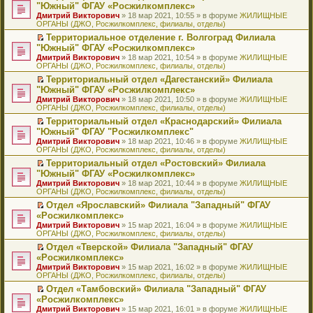
н
о
н
ч
н
р
т
П
"Южный" ФГАУ «Росжилкомплекс»
и
о
о
и
е
в
и
е
Дмитрий Викторович
» 18 мар 2021, 10:55 » в форуме
ЖИЛИЩНЫЕ
ю
б
м
т
п
о
к
р
ОРГАНЫ (ДЖО, Росжилкомплекс, филиалы, отделы)
щ
у
а
р
м
п
е
е
с
н
о
у
е
й
Территориальное отделение г. Волгоград Филиала
н
о
н
ч
н
р
т
П
"Южный" ФГАУ «Росжилкомплекс»
и
о
о
и
е
в
и
е
Дмитрий Викторович
» 18 мар 2021, 10:54 » в форуме
ЖИЛИЩНЫЕ
ю
б
м
т
п
о
к
р
ОРГАНЫ (ДЖО, Росжилкомплекс, филиалы, отделы)
щ
у
а
р
м
п
е
е
с
н
о
у
е
й
Территориальный отдел «Дагестанский» Филиала
н
о
н
ч
н
р
т
П
"Южный" ФГАУ «Росжилкомплекс»
и
о
о
и
е
в
и
е
Дмитрий Викторович
» 18 мар 2021, 10:50 » в форуме
ЖИЛИЩНЫЕ
ю
б
м
т
п
о
к
р
ОРГАНЫ (ДЖО, Росжилкомплекс, филиалы, отделы)
щ
у
а
р
м
п
е
е
с
н
о
у
е
й
Территориальный отдел «Краснодарский» Филиала
н
о
н
ч
н
р
т
П
"Южный" ФГАУ "Росжилкомплекс"
и
о
о
и
е
в
и
е
Дмитрий Викторович
» 18 мар 2021, 10:46 » в форуме
ЖИЛИЩНЫЕ
ю
б
м
т
п
о
к
р
ОРГАНЫ (ДЖО, Росжилкомплекс, филиалы, отделы)
щ
у
а
р
м
п
е
е
с
н
о
у
е
й
Территориальный отдел «Ростовский» Филиала
н
о
н
ч
н
р
т
П
"Южный" ФГАУ «Росжилкомплекс»
и
о
о
и
е
в
и
е
Дмитрий Викторович
» 18 мар 2021, 10:44 » в форуме
ЖИЛИЩНЫЕ
ю
б
м
т
п
о
к
р
ОРГАНЫ (ДЖО, Росжилкомплекс, филиалы, отделы)
щ
у
а
р
м
п
е
е
с
н
о
у
е
й
Отдел «Ярославский» Филиала "Западный" ФГАУ
н
о
н
ч
н
р
т
П
«Росжилкомплекс»
и
о
о
и
е
в
и
е
Дмитрий Викторович
» 15 мар 2021, 16:04 » в форуме
ЖИЛИЩНЫЕ
ю
б
м
т
п
о
к
р
ОРГАНЫ (ДЖО, Росжилкомплекс, филиалы, отделы)
щ
у
а
р
м
п
е
е
с
н
о
у
е
й
Отдел «Тверской» Филиала "Западный" ФГАУ
н
о
н
ч
н
р
т
П
«Росжилкомплекс»
и
о
о
и
е
в
и
е
Дмитрий Викторович
» 15 мар 2021, 16:02 » в форуме
ЖИЛИЩНЫЕ
ю
б
м
т
п
о
к
р
ОРГАНЫ (ДЖО, Росжилкомплекс, филиалы, отделы)
щ
у
а
р
м
п
е
е
с
н
о
у
е
й
Отдел «Тамбовский» Филиала "Западный" ФГАУ
н
о
н
ч
н
р
т
П
«Росжилкомплекс»
и
о
о
и
е
в
и
е
Дмитрий Викторович
» 15 мар 2021, 16:01 » в форуме
ЖИЛИЩНЫЕ
ю
б
м
т
п
о
к
р