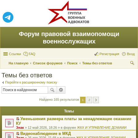
Форум правовой взаимопомощи
военнослужащих
Ссылки
FAQ
Регистрация
Вход
На главную
Список форумов
Поиск
Темы без ответов
ои
Темы без ответов
ск
Перейти к расширенному поиску
Найдено 165 результатов
1
2
Темы
Уменьшения размера платы за ненадлежащее оказание
П
КУ
е
Знак
» 12 май 2026, 18:26 » в форуме
ЖКХ И УПРАВЛЕНИЕ ДОМАМИ
р
е
Видеонаблюдение в МКД
й
П
Знак
» 26 апр 2026, 11:48 » в форуме
ЖКХ И УПРАВЛЕНИЕ ДОМАМИ