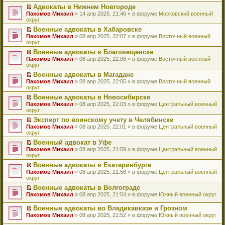
н
о
н
ч
у
е
й
Адвокаты в Нижнем Новгороде
и
о
о
и
н
р
т
П
Пахомов Михаил
» 14 апр 2025, 21:46 » в форуме
Московский военный
ю
б
м
т
е
в
и
е
округ
щ
у
а
п
о
к
р
е
с
н
Военные адвокаты в Хабаровске
р
м
п
е
н
о
н
П
Пахомов Михаил
о
у
е
й
» 08 апр 2025, 22:07 » в форуме
Восточный военный
и
о
о
е
округ
ч
н
р
т
ю
б
м
р
и
е
в
и
Военные адвокаты в Благовещенске
щ
у
е
т
п
о
к
П
Пахомов Михаил
е
с
й
» 08 апр 2025, 22:06 » в форуме
Восточный военный
а
р
м
п
е
округ
н
о
т
н
о
у
е
р
и
о
и
н
ч
н
р
Военные адвокаты в Магадане
е
ю
б
к
о
и
е
в
П
Пахомов Михаил
й
» 08 апр 2025, 22:05 » в форуме
Восточный военный
щ
п
м
т
п
о
е
округ
т
е
е
у
а
р
м
р
и
н
р
с
н
о
у
Военные адвокаты в Новосибирске
е
к
и
в
о
н
ч
н
П
Пахомов Михаил
й
» 08 апр 2025, 22:03 » в форуме
Центральный военный
п
ю
о
о
о
и
е
е
округ
т
е
м
б
м
т
п
р
и
р
у
Эксперт по воинскому учету в Челябинске
щ
у
а
р
е
к
в
н
П
Пахомов Михаил
е
с
н
о
й
» 08 апр 2025, 22:01 » в форуме
Центральный военный
п
о
е
е
округ
н
о
н
ч
т
е
м
п
р
и
о
о
и
и
р
у
Военный адвокат в Уфе
р
е
ю
б
м
т
к
в
н
П
Пахомов Михаил
о
й
» 08 апр 2025, 21:59 » в форуме
Центральный военный
щ
у
а
п
о
е
е
округ
ч
т
е
с
н
е
м
п
р
и
и
н
о
н
р
у
Военные адвокаты в Екатеринбурге
р
е
т
к
и
о
о
в
н
П
Пахомов Михаил
о
й
» 08 апр 2025, 21:58 » в форуме
Центральный военный
а
п
ю
б
м
о
е
е
округ
ч
т
н
е
щ
у
м
п
р
и
и
н
р
е
с
у
Военные адвокаты в Волгограде
р
е
т
к
о
в
н
о
н
П
Пахомов Михаил
о
й
» 08 апр 2025, 21:54 » в форуме
Южный военный округ
а
п
м
о
и
о
е
е
ч
т
н
е
у
м
ю
б
п
р
и
и
Военные адвокаты во Владикавказе и Грозном
н
р
с
у
щ
р
е
т
к
П
о
в
Пахомов Михаил
» 08 апр 2025, 21:52 » в форуме
Южный военный округ
о
н
е
о
й
а
п
е
м
о
о
е
н
ч
т
н
е