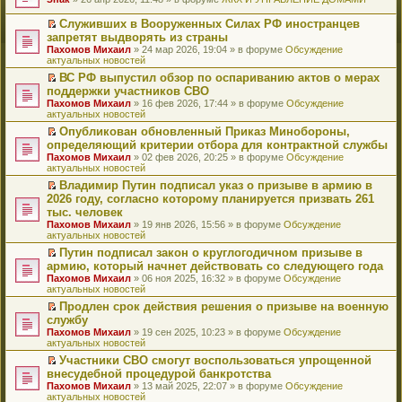
т
е
и
р
Служивших в Вооруженных Силах РФ иностранцев
к
е
П
запретят выдворять из страны
п
й
е
Пахомов Михаил
» 24 мар 2026, 19:04 » в форуме
Обсуждение
е
т
р
актуальных новостей
р
и
е
в
к
й
ВС РФ выпустил обзор по оспариванию актов о мерах
о
п
т
П
поддержки участников СВО
м
е
и
е
Пахомов Михаил
» 16 фев 2026, 17:44 » в форуме
Обсуждение
у
р
к
р
актуальных новостей
н
в
п
е
е
о
е
й
Опубликован обновленный Приказ Минобороны,
п
м
р
т
П
определяющий критерии отбора для контрактной службы
р
у
в
и
е
Пахомов Михаил
» 02 фев 2026, 20:25 » в форуме
Обсуждение
о
н
о
к
р
актуальных новостей
ч
е
м
п
е
и
п
у
е
й
Владимир Путин подписал указ о призыве в армию в
т
р
н
р
т
П
2026 году, согласно которому планируется призвать 261
а
о
е
в
и
е
тыс. человек
н
ч
п
о
к
р
н
и
Пахомов Михаил
» 19 янв 2026, 15:56 » в форуме
Обсуждение
р
м
п
е
о
т
актуальных новостей
о
у
е
й
м
а
ч
н
р
т
Путин подписал закон о круглогодичном призыве в
у
н
и
е
в
и
П
армию, который начнет действовать со следующего года
с
н
т
п
о
к
е
о
о
Пахомов Михаил
» 06 ноя 2025, 16:32 » в форуме
Обсуждение
а
р
м
п
р
о
м
актуальных новостей
н
о
у
е
е
б
у
н
ч
н
р
й
Продлен срок действия решения о призыве на военную
щ
с
о
и
е
в
т
П
службу
е
о
м
т
п
о
и
е
н
о
Пахомов Михаил
» 19 сен 2025, 10:23 » в форуме
Обсуждение
у
а
р
м
к
р
и
б
актуальных новостей
с
н
о
у
п
е
ю
щ
о
н
ч
н
е
й
Участники СВО смогут воспользоваться упрощенной
е
о
о
и
е
р
т
П
внесудебной процедурой банкротства
н
б
м
т
п
в
и
е
и
Пахомов Михаил
» 13 май 2025, 22:07 » в форуме
Обсуждение
щ
у
а
р
о
к
р
ю
актуальных новостей
е
с
н
о
м
п
е