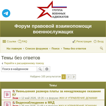
Форум правовой взаимопомощи
военнослужащих
Ссылки
FAQ
Регистрация
Вход
На главную
Список форумов
Поиск
Темы без ответов
ои
Темы без ответов
ск
Перейти к расширенному поиску
Найдено 165 результатов
1
2
Темы
Уменьшения размера платы за ненадлежащее оказание
П
КУ
е
Знак
» 12 май 2026, 18:26 » в форуме
ЖКХ И УПРАВЛЕНИЕ ДОМАМИ
р
е
Видеонаблюдение в МКД
й
П
Знак
» 26 апр 2026, 11:48 » в форуме
ЖКХ И УПРАВЛЕНИЕ ДОМАМИ