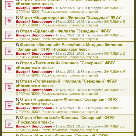
н
о
н
ч
н
р
т
П
«Росжилкомплекс»
и
о
о
и
е
в
и
е
Дмитрий Викторович
» 15 мар 2021, 14:55 » в форуме
ЖИЛИЩНЫЕ
ю
б
м
т
п
о
к
р
ОРГАНЫ (ДЖО, Росжилкомплекс, филиалы, отделы)
щ
у
а
р
м
п
е
е
с
н
о
у
е
й
Отдел «Владимирский» Филиала "Западный" ФГАУ
н
о
н
ч
н
р
т
П
Дмитрий Викторович
» 15 мар 2021, 14:03 » в форуме
ЖИЛИЩНЫЕ
и
о
о
и
е
в
и
е
ОРГАНЫ (ДЖО, Росжилкомплекс, филиалы, отделы)
ю
б
м
т
п
о
к
р
Отдел «Брянский» Филиала "Западный" ФГАУ
щ
у
а
р
м
п
е
П
Дмитрий Викторович
е
с
н
о
у
е
й
» 15 мар 2021, 14:01 » в форуме
ЖИЛИЩНЫЕ
е
ОРГАНЫ (ДЖО, Росжилкомплекс, филиалы, отделы)
н
о
н
ч
н
р
т
р
и
о
о
и
е
в
и
Филиал «Западный» Республика Молдова Филиала
е
ю
б
м
т
п
о
к
П
"Западный" ФГАУ «Росжилкомплекс»
й
щ
у
а
р
м
п
е
т
Дмитрий Викторович
е
с
н
о
у
е
» 15 мар 2021, 13:58 » в форуме
ЖИЛИЩНЫЕ
р
и
ОРГАНЫ (ДЖО, Росжилкомплекс, филиалы, отделы)
н
о
н
ч
н
р
е
к
и
о
о
и
е
в
й
Отдел «Тиксинский» Филиала "Северный" ФГАУ
п
ю
б
м
т
п
о
т
П
«Росжилкомплекс»
е
щ
у
а
р
м
и
е
р
Дмитрий Викторович
е
с
н
о
у
» 15 мар 2021, 10:56 » в форуме
ЖИЛИЩНЫЕ
к
р
в
ОРГАНЫ (ДЖО, Росжилкомплекс, филиалы, отделы)
н
о
н
ч
н
п
е
о
и
о
о
и
е
е
й
Отдел «Рогачевский» Филиала "Северный" ФГАУ
м
ю
б
м
т
п
р
т
П
«Росжилкомплекс»
у
щ
у
а
р
в
и
е
н
Дмитрий Викторович
е
с
н
о
» 15 мар 2021, 10:54 » в форуме
ЖИЛИЩНЫЕ
о
к
р
е
ОРГАНЫ (ДЖО, Росжилкомплекс, филиалы, отделы)
н
о
н
ч
м
п
е
п
и
о
о
и
у
е
й
Отдел «Гаджиевский» Филиала "Северный" ФГАУ
р
ю
б
м
т
н
р
т
П
«Росжилкомплекс»
о
щ
у
а
е
в
и
е
ч
Дмитрий Викторович
е
с
н
» 15 мар 2021, 10:53 » в форуме
ЖИЛИЩНЫЕ
п
о
к
р
и
ОРГАНЫ (ДЖО, Росжилкомплекс, филиалы, отделы)
н
о
н
р
м
п
е
т
и
о
о
о
у
е
й
Отдел «Печенгский» Филиала "Северный" ФГАУ
а
ю
б
м
ч
н
р
т
П
«Росжилкомплекс»
н
щ
у
и
е
в
и
е
н
Дмитрий Викторович
е
с
» 15 мар 2021, 10:50 » в форуме
ЖИЛИЩНЫЕ
т
п
о
к
р
о
ОРГАНЫ (ДЖО, Росжилкомплекс, филиалы, отделы)
н
о
а
р
м
п
е
м
и
о
н
о
у
е
й
Отдел «Мирный» Филиала "Северный" ФГАУ