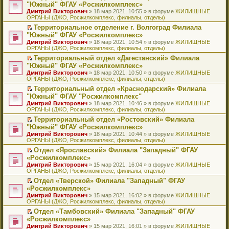
н
о
н
ч
н
р
т
П
"Южный" ФГАУ «Росжилкомплекс»
и
о
о
и
е
в
и
е
Дмитрий Викторович
» 18 мар 2021, 10:55 » в форуме
ЖИЛИЩНЫЕ
ю
б
м
т
п
о
к
р
ОРГАНЫ (ДЖО, Росжилкомплекс, филиалы, отделы)
щ
у
а
р
м
п
е
е
с
н
о
у
е
й
Территориальное отделение г. Волгоград Филиала
н
о
н
ч
н
р
т
П
"Южный" ФГАУ «Росжилкомплекс»
и
о
о
и
е
в
и
е
Дмитрий Викторович
» 18 мар 2021, 10:54 » в форуме
ЖИЛИЩНЫЕ
ю
б
м
т
п
о
к
р
ОРГАНЫ (ДЖО, Росжилкомплекс, филиалы, отделы)
щ
у
а
р
м
п
е
е
с
н
о
у
е
й
Территориальный отдел «Дагестанский» Филиала
н
о
н
ч
н
р
т
П
"Южный" ФГАУ «Росжилкомплекс»
и
о
о
и
е
в
и
е
Дмитрий Викторович
» 18 мар 2021, 10:50 » в форуме
ЖИЛИЩНЫЕ
ю
б
м
т
п
о
к
р
ОРГАНЫ (ДЖО, Росжилкомплекс, филиалы, отделы)
щ
у
а
р
м
п
е
е
с
н
о
у
е
й
Территориальный отдел «Краснодарский» Филиала
н
о
н
ч
н
р
т
П
"Южный" ФГАУ "Росжилкомплекс"
и
о
о
и
е
в
и
е
Дмитрий Викторович
» 18 мар 2021, 10:46 » в форуме
ЖИЛИЩНЫЕ
ю
б
м
т
п
о
к
р
ОРГАНЫ (ДЖО, Росжилкомплекс, филиалы, отделы)
щ
у
а
р
м
п
е
е
с
н
о
у
е
й
Территориальный отдел «Ростовский» Филиала
н
о
н
ч
н
р
т
П
"Южный" ФГАУ «Росжилкомплекс»
и
о
о
и
е
в
и
е
Дмитрий Викторович
» 18 мар 2021, 10:44 » в форуме
ЖИЛИЩНЫЕ
ю
б
м
т
п
о
к
р
ОРГАНЫ (ДЖО, Росжилкомплекс, филиалы, отделы)
щ
у
а
р
м
п
е
е
с
н
о
у
е
й
Отдел «Ярославский» Филиала "Западный" ФГАУ
н
о
н
ч
н
р
т
П
«Росжилкомплекс»
и
о
о
и
е
в
и
е
Дмитрий Викторович
» 15 мар 2021, 16:04 » в форуме
ЖИЛИЩНЫЕ
ю
б
м
т
п
о
к
р
ОРГАНЫ (ДЖО, Росжилкомплекс, филиалы, отделы)
щ
у
а
р
м
п
е
е
с
н
о
у
е
й
Отдел «Тверской» Филиала "Западный" ФГАУ
н
о
н
ч
н
р
т
П
«Росжилкомплекс»
и
о
о
и
е
в
и
е
Дмитрий Викторович
» 15 мар 2021, 16:02 » в форуме
ЖИЛИЩНЫЕ
ю
б
м
т
п
о
к
р
ОРГАНЫ (ДЖО, Росжилкомплекс, филиалы, отделы)
щ
у
а
р
м
п
е
е
с
н
о
у
е
й
Отдел «Тамбовский» Филиала "Западный" ФГАУ
н
о
н
ч
н
р
т
П
«Росжилкомплекс»
и
о
о
и
е
в
и
е
Дмитрий Викторович
» 15 мар 2021, 16:01 » в форуме
ЖИЛИЩНЫЕ
ю
б
м
т
п
о
к
р