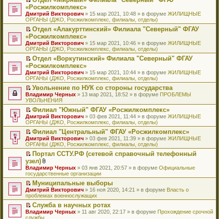
у
ю
б
н
ч
н
р
т
П
«Росжилкомплекс»
с
щ
о
и
е
в
и
е
о
Дмитрий Викторович
е
» 15 мар 2021, 10:48 » в форуме
ЖИЛИЩНЫЕ
м
т
п
о
к
р
о
ОРГАНЫ (ДЖО, Росжилкомплекс, филиалы, отделы)
н
у
а
р
м
п
е
б
и
с
н
о
у
е
й
Отдел «Алакурттинский» Филиала "Северный" ФГАУ
щ
ю
о
н
ч
н
р
т
П
«Росжилкомплекс»
е
о
о
и
е
в
и
е
н
Дмитрий Викторович
» 15 мар 2021, 10:46 » в форуме
ЖИЛИЩНЫЕ
б
м
т
п
о
к
р
и
ОРГАНЫ (ДЖО, Росжилкомплекс, филиалы, отделы)
щ
у
а
р
м
п
е
ю
е
с
н
о
у
е
й
Отдел «Воркутинский» Филиала "Северный" ФГАУ
н
о
н
ч
н
р
т
П
«Росжилкомплекс»
и
о
о
и
е
в
и
е
Дмитрий Викторович
» 15 мар 2021, 10:44 » в форуме
ЖИЛИЩНЫЕ
ю
б
м
т
п
о
к
р
ОРГАНЫ (ДЖО, Росжилкомплекс, филиалы, отделы)
щ
у
а
р
м
п
е
е
с
н
о
у
е
й
Увольнение по НУК со стороны государства
н
о
н
ч
н
р
т
П
Владимир Черных
» 13 мар 2021, 18:52 » в форуме
ПРОБЛЕМЫ
и
о
о
и
е
в
и
е
УВОЛЬНЕНИЯ
ю
б
м
т
п
о
к
р
Филиал "Южный" ФГАУ «Росжилкомплекс»
щ
у
а
р
м
п
е
П
Дмитрий Викторович
е
с
н
о
у
е
й
» 03 фев 2021, 11:44 » в форуме
ЖИЛИЩНЫЕ
е
ОРГАНЫ (ДЖО, Росжилкомплекс, филиалы, отделы)
н
о
н
ч
н
р
т
р
и
о
о
и
е
в
и
Филиал "Центральный" ФГАУ «Росжилкомплекс»
е
ю
б
м
т
п
о
к
П
Дмитрий Викторович
й
» 03 фев 2021, 11:39 » в форуме
ЖИЛИЩНЫЕ
щ
у
а
р
м
п
е
ОРГАНЫ (ДЖО, Росжилкомплекс, филиалы, отделы)
т
е
с
н
о
у
е
р
и
н
о
н
ч
н
р
Портал ССТУ.РФ (сетевой справочный телефонный
е
к
и
о
о
и
е
в
П
узел)
й
п
ю
б
м
т
п
о
е
т
В
Владимир Черных
е
» 03 янв 2021, 20:57 » в форуме
Официальные
щ
у
а
р
м
р
и
л
государственные организации
р
е
с
н
о
у
е
к
о
в
н
о
н
ч
н
й
Муниципальные выборы
п
ж
о
и
о
о
и
е
т
П
Дмитрий Викторович
е
е
» 16 ноя 2020, 14:21 » в форуме
Власть о
м
ю
б
м
т
п
и
е
проблемах военнослужащих
р
н
у
щ
у
а
р
к
р
в
и
н
е
с
н
о
Служба в научных ротах
п
е
о
я
е
н
о
н
ч
П
Владимир Черных
е
й
» 11 авг 2020, 22:17 » в форуме
Прохождение срочной
м
п
и
о
о
и
е
службы
р
т
у