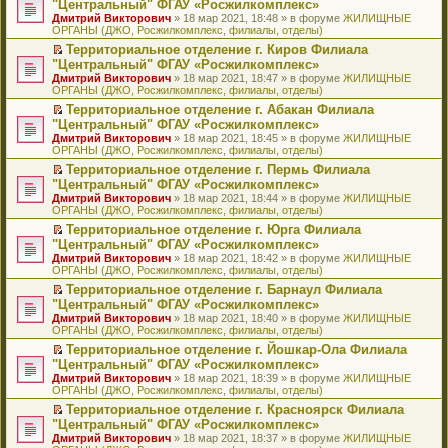
б
м
"Центральный" ФГАУ «Росжилкомплекс»
и
н
и
е
в
и
е
щ
у
ю
Дмитрий Викторович
» 18 мар 2021, 18:48 » в форуме
ЖИЛИЩНЫЕ
н
т
п
о
к
р
е
с
ОРГАНЫ (ДЖО, Росжилкомплекс, филиалы, отделы)
о
а
р
м
п
е
н
о
м
н
о
у
е
й
Территориальное отделение г. Киров Филиала
и
о
у
н
ч
н
р
т
П
ю
б
"Центральный" ФГАУ «Росжилкомплекс»
с
о
и
е
в
и
е
щ
Дмитрий Викторович
» 18 мар 2021, 18:47 » в форуме
ЖИЛИЩНЫЕ
о
м
т
п
о
к
р
е
ОРГАНЫ (ДЖО, Росжилкомплекс, филиалы, отделы)
о
у
а
р
м
п
е
н
б
с
н
о
у
е
й
Территориальное отделение г. Абакан Филиала
и
щ
о
н
ч
н
р
т
П
ю
"Центральный" ФГАУ «Росжилкомплекс»
е
о
о
и
е
в
и
е
Дмитрий Викторович
» 18 мар 2021, 18:45 » в форуме
ЖИЛИЩНЫЕ
н
б
м
т
п
о
к
р
ОРГАНЫ (ДЖО, Росжилкомплекс, филиалы, отделы)
и
щ
у
а
р
м
п
е
ю
е
с
н
о
у
е
й
Территориальное отделение г. Пермь Филиала
н
о
н
ч
н
р
т
П
"Центральный" ФГАУ «Росжилкомплекс»
и
о
о
и
е
в
и
е
Дмитрий Викторович
» 18 мар 2021, 18:44 » в форуме
ЖИЛИЩНЫЕ
ю
б
м
т
п
о
к
р
ОРГАНЫ (ДЖО, Росжилкомплекс, филиалы, отделы)
щ
у
а
р
м
п
е
е
с
н
о
у
е
й
Территориальное отделение г. Юрга Филиала
н
о
н
ч
н
р
т
П
"Центральный" ФГАУ «Росжилкомплекс»
и
о
о
и
е
в
и
е
Дмитрий Викторович
» 18 мар 2021, 18:42 » в форуме
ЖИЛИЩНЫЕ
ю
б
м
т
п
о
к
р
ОРГАНЫ (ДЖО, Росжилкомплекс, филиалы, отделы)
щ
у
а
р
м
п
е
е
с
н
о
у
е
й
Территориальное отделение г. Барнаул Филиала
н
о
н
ч
н
р
т
П
"Центральный" ФГАУ «Росжилкомплекс»
и
о
о
и
е
в
и
е
Дмитрий Викторович
» 18 мар 2021, 18:40 » в форуме
ЖИЛИЩНЫЕ
ю
б
м
т
п
о
к
р
ОРГАНЫ (ДЖО, Росжилкомплекс, филиалы, отделы)
щ
у
а
р
м
п
е
е
с
н
о
у
е
й
Территориальное отделение г. Йошкар-Ола Филиала
н
о
н
ч
н
р
т
П
"Центральный" ФГАУ «Росжилкомплекс»
и
о
о
и
е
в
и
е
Дмитрий Викторович
» 18 мар 2021, 18:39 » в форуме
ЖИЛИЩНЫЕ
ю
б
м
т
п
о
к
р
ОРГАНЫ (ДЖО, Росжилкомплекс, филиалы, отделы)
щ
у
а
р
м
п
е
е
с
н
о
у
е
й
Территориальное отделение г. Красноярск Филиала
н
о
н
ч
н
р
т
П
"Центральный" ФГАУ «Росжилкомплекс»
и
о
о
и
е
в
и
е
Дмитрий Викторович
» 18 мар 2021, 18:37 » в форуме
ЖИЛИЩНЫЕ
ю
б
м
т
п
о
к
р