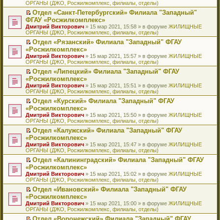
ОРГАНЫ (ДЖО, Росжилкомплекс, филиалы, отделы)
щ
у
а
р
м
п
е
е
с
н
о
у
е
й
Отдел «Санкт-Петербургский» Филиала "Западный"
н
о
н
ч
н
р
т
П
ФГАУ «Росжилкомплекс»
и
о
о
и
е
в
и
е
Дмитрий Викторович
» 15 мар 2021, 15:58 » в форуме
ЖИЛИЩНЫЕ
ю
б
м
т
п
о
к
р
ОРГАНЫ (ДЖО, Росжилкомплекс, филиалы, отделы)
щ
у
а
р
м
п
е
е
с
н
о
у
е
й
Отдел «Рязанский» Филиала "Западный" ФГАУ
н
о
н
ч
н
р
т
П
«Росжилкомплекс»
и
о
о
и
е
в
и
е
Дмитрий Викторович
» 15 мар 2021, 15:57 » в форуме
ЖИЛИЩНЫЕ
ю
б
м
т
п
о
к
р
ОРГАНЫ (ДЖО, Росжилкомплекс, филиалы, отделы)
щ
у
а
р
м
п
е
е
с
н
о
у
е
й
Отдел «Липецкий» Филиала "Западный" ФГАУ
н
о
н
ч
н
р
т
П
«Росжилкомплекс»
и
о
о
и
е
в
и
е
Дмитрий Викторович
» 15 мар 2021, 15:51 » в форуме
ЖИЛИЩНЫЕ
ю
б
м
т
п
о
к
р
ОРГАНЫ (ДЖО, Росжилкомплекс, филиалы, отделы)
щ
у
а
р
м
п
е
е
с
н
о
у
е
й
Отдел «Курский» Филиала "Западный" ФГАУ
н
о
н
ч
н
р
т
П
«Росжилкомплекс»
и
о
о
и
е
в
и
е
Дмитрий Викторович
» 15 мар 2021, 15:50 » в форуме
ЖИЛИЩНЫЕ
ю
б
м
т
п
о
к
р
ОРГАНЫ (ДЖО, Росжилкомплекс, филиалы, отделы)
щ
у
а
р
м
п
е
е
с
н
о
у
е
й
Отдел «Калужский» Филиала "Западный" ФГАУ
н
о
н
ч
н
р
т
П
«Росжилкомплекс»
и
о
о
и
е
в
и
е
Дмитрий Викторович
» 15 мар 2021, 15:47 » в форуме
ЖИЛИЩНЫЕ
ю
б
м
т
п
о
к
р
ОРГАНЫ (ДЖО, Росжилкомплекс, филиалы, отделы)
щ
у
а
р
м
п
е
е
с
н
о
у
е
й
Отдел «Калининградский» Филиала "Западный" ФГАУ
н
о
н
ч
н
р
т
П
«Росжилкомплекс»
и
о
о
и
е
в
и
е
Дмитрий Викторович
» 15 мар 2021, 15:02 » в форуме
ЖИЛИЩНЫЕ
ю
б
м
т
п
о
к
р
ОРГАНЫ (ДЖО, Росжилкомплекс, филиалы, отделы)
щ
у
а
р
м
п
е
е
с
н
о
у
е
й
Отдел «Ивановский» Филиала "Западный" ФГАУ
н
о
н
ч
н
р
т
П
«Росжилкомплекс»
и
о
о
и
е
в
и
е
Дмитрий Викторович
» 15 мар 2021, 15:00 » в форуме
ЖИЛИЩНЫЕ
ю
б
м
т
п
о
к
р
ОРГАНЫ (ДЖО, Росжилкомплекс, филиалы, отделы)
щ
у
а
р
м
п
е
е
с
н
о
у
е
й
Отдел «Воронежский» Филиала "Западный" ФГАУ