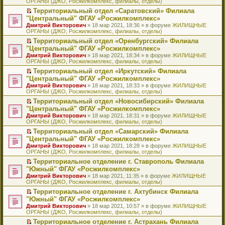
ОРГАНЫ (ДЖО, Росжилкомплекс, филиалы, отделы)
щ
у
а
р
м
п
е
е
с
н
о
у
е
й
Территориальный отдел «Саратовский» Филиала
н
о
н
ч
н
р
т
П
"Центральный" ФГАУ «Росжилкомплекс»
и
о
о
и
е
в
и
е
Дмитрий Викторович
» 18 мар 2021, 18:36 » в форуме
ЖИЛИЩНЫЕ
ю
б
м
т
п
о
к
р
ОРГАНЫ (ДЖО, Росжилкомплекс, филиалы, отделы)
щ
у
а
р
м
п
е
е
с
н
о
у
е
й
Территориальный отдел «Оренбургский» Филиала
н
о
н
ч
н
р
т
П
"Центральный" ФГАУ «Росжилкомплекс»
и
о
о
и
е
в
и
е
Дмитрий Викторович
» 18 мар 2021, 18:34 » в форуме
ЖИЛИЩНЫЕ
ю
б
м
т
п
о
к
р
ОРГАНЫ (ДЖО, Росжилкомплекс, филиалы, отделы)
щ
у
а
р
м
п
е
е
с
н
о
у
е
й
Территориальный отдел «Иркутский» Филиала
н
о
н
ч
н
р
т
П
"Центральный" ФГАУ «Росжилкомплекс»
и
о
о
и
е
в
и
е
Дмитрий Викторович
» 18 мар 2021, 18:33 » в форуме
ЖИЛИЩНЫЕ
ю
б
м
т
п
о
к
р
ОРГАНЫ (ДЖО, Росжилкомплекс, филиалы, отделы)
щ
у
а
р
м
п
е
е
с
н
о
у
е
й
Территориальный отдел «Новосибирский» Филиала
н
о
н
ч
н
р
т
П
"Центральный" ФГАУ «Росжилкомплекс»
и
о
о
и
е
в
и
е
Дмитрий Викторович
» 18 мар 2021, 18:31 » в форуме
ЖИЛИЩНЫЕ
ю
б
м
т
п
о
к
р
ОРГАНЫ (ДЖО, Росжилкомплекс, филиалы, отделы)
щ
у
а
р
м
п
е
е
с
н
о
у
е
й
Территориальный отдел «Самарский» Филиала
н
о
н
ч
н
р
т
П
"Центральный" ФГАУ «Росжилкомплекс»
и
о
о
и
е
в
и
е
Дмитрий Викторович
» 18 мар 2021, 18:28 » в форуме
ЖИЛИЩНЫЕ
ю
б
м
т
п
о
к
р
ОРГАНЫ (ДЖО, Росжилкомплекс, филиалы, отделы)
щ
у
а
р
м
п
е
е
с
н
о
у
е
й
Территориальное отделение г. Ставрополь Филиала
н
о
н
ч
н
р
т
П
"Южный" ФГАУ «Росжилкомплекс»
и
о
о
и
е
в
и
е
Дмитрий Викторович
» 18 мар 2021, 11:35 » в форуме
ЖИЛИЩНЫЕ
ю
б
м
т
п
о
к
р
ОРГАНЫ (ДЖО, Росжилкомплекс, филиалы, отделы)
щ
у
а
р
м
п
е
е
с
н
о
у
е
й
Территориальное отделение г. Ахтубинск Филиала
н
о
н
ч
н
р
т
П
"Южный" ФГАУ «Росжилкомплекс»
и
о
о
и
е
в
и
е
Дмитрий Викторович
» 18 мар 2021, 10:57 » в форуме
ЖИЛИЩНЫЕ
ю
б
м
т
п
о
к
р
ОРГАНЫ (ДЖО, Росжилкомплекс, филиалы, отделы)
щ
у
а
р
м
п
е
е
с
н
о
у
е
й
Территориальное отделение г. Астрахань Филиала