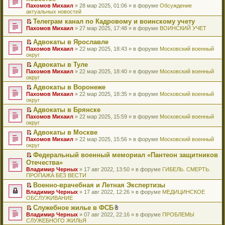
и
т
к
о
в
е
щ
н
Пахомов Михаил
о
» 28 мар 2025, 01:06 » в форуме
Обсуждение
о
ю
а
п
м
о
р
е
е
актуальных новостей
ч
о
н
е
у
м
е
н
п
и
б
н
р
с
у
й
Телеграм канал по Кадровому и воинскому учету
и
р
т
щ
о
в
о
н
т
П
ю
Пахомов Михаил
о
» 27 мар 2025, 17:48 » в форуме
ВОИНСКИЙ УЧЕТ
а
е
м
о
о
е
и
е
ч
н
н
у
м
б
п
к
р
и
Адвокаты в Ярославле
н
и
с
у
щ
р
п
е
т
П
о
ю
Пахомов Михаил
» 22 мар 2025, 18:43 » в форуме
Московский военный
о
н
е
о
е
й
а
е
м
округ
о
е
н
ч
р
т
н
р
у
б
п
и
и
в
и
Адвокаты в Туле
н
е
с
щ
р
ю
т
о
к
П
о
Пахомов Михаил
й
» 22 мар 2025, 18:40 » в форуме
Московский военный
о
е
о
а
м
п
е
м
округ
т
о
н
ч
н
у
е
р
у
и
б
и
и
Адвокаты в Воронеже
н
н
р
е
с
к
щ
ю
т
П
о
е
в
Пахомов Михаил
й
» 22 мар 2025, 18:35 » в форуме
Московский военный
о
п
е
а
е
м
п
о
округ
т
о
е
н
н
р
у
р
м
и
б
р
и
Адвокаты в Брянске
н
е
с
о
у
к
щ
в
ю
П
о
Пахомов Михаил
й
» 22 мар 2025, 15:59 » в форуме
Московский военный
о
ч
н
п
е
о
е
м
округ
т
о
и
е
е
н
м
р
у
и
б
т
п
р
и
у
Адвокаты в Москве
е
с
к
щ
а
р
в
ю
н
П
Пахомов Михаил
й
» 22 мар 2025, 15:56 » в форуме
Московский военный
о
п
е
н
о
о
е
е
округ
т
о
е
н
н
ч
м
п
р
и
б
р
и
о
и
у
Федеральный военный мемориал «Пантеон защитников
р
е
к
щ
в
ю
м
т
н
П
Отечества»
о
й
п
е
о
у
а
е
е
ч
т
Владимир Черных
е
» 17 авг 2022, 13:50 » в форуме
ГИБЕЛЬ. СМЕРТЬ.
н
м
с
н
п
р
и
и
ПРОПАЖА БЕЗ ВЕСТИ
р
и
у
о
н
р
е
т
к
в
ю
н
о
о
о
й
Военно-врачебная и Летная Экспертизы
а
п
о
е
б
м
ч
т
П
Владимир Черных
н
е
» 17 авг 2022, 12:26 » в форуме
МЕДИЦИНСКОЕ
м
п
щ
у
и
и
е
ОБСЛУЖИВАНИЕ
н
р
у
р
е
с
т
к
р
о
в
н
о
Служебное жилье в ФСБ
н
о
а
п
е
м
о
е
ч
П
В
и
о
Владимир Черных
н
е
й
» 07 авг 2022, 22:16 » в форуме
ПРОБЛЕМЫ
у
м
п
и
е
л
ю
б
СЛУЖЕБНОГО ЖИЛЬЯ
н
р
т
с
у
р
т
р
о