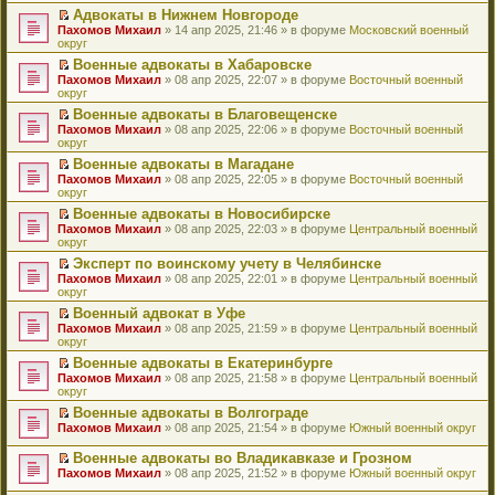
н
о
н
ч
у
е
й
Адвокаты в Нижнем Новгороде
и
о
о
и
н
р
т
П
Пахомов Михаил
» 14 апр 2025, 21:46 » в форуме
Московский военный
ю
б
м
т
е
в
и
е
округ
щ
у
а
п
о
к
р
е
с
н
Военные адвокаты в Хабаровске
р
м
п
е
н
о
н
П
Пахомов Михаил
о
у
е
й
» 08 апр 2025, 22:07 » в форуме
Восточный военный
и
о
о
е
округ
ч
н
р
т
ю
б
м
р
и
е
в
и
Военные адвокаты в Благовещенске
щ
у
е
т
п
о
к
П
Пахомов Михаил
е
с
й
» 08 апр 2025, 22:06 » в форуме
Восточный военный
а
р
м
п
е
округ
н
о
т
н
о
у
е
р
и
о
и
н
ч
н
р
Военные адвокаты в Магадане
е
ю
б
к
о
и
е
в
П
Пахомов Михаил
й
» 08 апр 2025, 22:05 » в форуме
Восточный военный
щ
п
м
т
п
о
е
округ
т
е
е
у
а
р
м
р
и
н
р
с
н
о
у
Военные адвокаты в Новосибирске
е
к
и
в
о
н
ч
н
П
Пахомов Михаил
й
» 08 апр 2025, 22:03 » в форуме
Центральный военный
п
ю
о
о
о
и
е
е
округ
т
е
м
б
м
т
п
р
и
р
у
Эксперт по воинскому учету в Челябинске
щ
у
а
р
е
к
в
н
П
Пахомов Михаил
е
с
н
о
й
» 08 апр 2025, 22:01 » в форуме
Центральный военный
п
о
е
е
округ
н
о
н
ч
т
е
м
п
р
и
о
о
и
и
р
у
Военный адвокат в Уфе
р
е
ю
б
м
т
к
в
н
П
Пахомов Михаил
о
й
» 08 апр 2025, 21:59 » в форуме
Центральный военный
щ
у
а
п
о
е
е
округ
ч
т
е
с
н
е
м
п
р
и
и
н
о
н
р
у
Военные адвокаты в Екатеринбурге
р
е
т
к
и
о
о
в
н
П
Пахомов Михаил
о
й
» 08 апр 2025, 21:58 » в форуме
Центральный военный
а
п
ю
б
м
о
е
е
округ
ч
т
н
е
щ
у
м
п
р
и
и
н
р
е
с
у
Военные адвокаты в Волгограде
р
е
т
к
о
в
н
о
н
П
Пахомов Михаил
о
й
» 08 апр 2025, 21:54 » в форуме
Южный военный округ
а
п
м
о
и
о
е
е
ч
т
н
е
у
м
ю
б
п
р
и
и
Военные адвокаты во Владикавказе и Грозном
н
р
с
у
щ
р
е
т
к
П
о
в
Пахомов Михаил
» 08 апр 2025, 21:52 » в форуме
Южный военный округ
о
н
е
о
й
а
п
е
м
о
о
е
н
ч
т
н
е