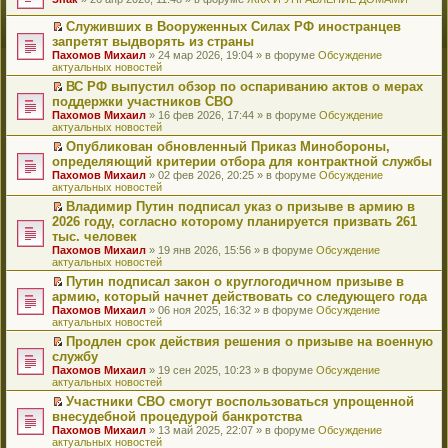
т
е
и
р
Служивших в Вооруженных Силах РФ иностранцев
к
е
П
запретят выдворять из страны
п
й
е
Пахомов Михаил
» 24 мар 2026, 19:04 » в форуме
Обсуждение
е
т
р
актуальных новостей
р
и
е
в
к
й
ВС РФ выпустил обзор по оспариванию актов о мерах
о
п
т
П
поддержки участников СВО
м
е
и
е
Пахомов Михаил
» 16 фев 2026, 17:44 » в форуме
Обсуждение
у
р
к
р
актуальных новостей
н
в
п
е
е
о
е
й
Опубликован обновленный Приказ Минобороны,
п
м
р
т
П
определяющий критерии отбора для контрактной службы
р
у
в
и
е
Пахомов Михаил
» 02 фев 2026, 20:25 » в форуме
Обсуждение
о
н
о
к
р
актуальных новостей
ч
е
м
п
е
и
п
у
е
й
Владимир Путин подписал указ о призыве в армию в
т
р
н
р
т
П
2026 году, согласно которому планируется призвать 261
а
о
е
в
и
е
тыс. человек
н
ч
п
о
к
р
н
и
Пахомов Михаил
» 19 янв 2026, 15:56 » в форуме
Обсуждение
р
м
п
е
о
т
актуальных новостей
о
у
е
й
м
а
ч
н
р
т
Путин подписал закон о круглогодичном призыве в
у
н
и
е
в
и
П
армию, который начнет действовать со следующего года
с
н
т
п
о
к
е
о
о
Пахомов Михаил
» 06 ноя 2025, 16:32 » в форуме
Обсуждение
а
р
м
п
р
о
м
актуальных новостей
н
о
у
е
е
б
у
н
ч
н
р
й
Продлен срок действия решения о призыве на военную
щ
с
о
и
е
в
т
П
службу
е
о
м
т
п
о
и
е
н
о
Пахомов Михаил
» 19 сен 2025, 10:23 » в форуме
Обсуждение
у
а
р
м
к
р
и
б
актуальных новостей
с
н
о
у
п
е
ю
щ
о
н
ч
н
е
й
Участники СВО смогут воспользоваться упрощенной
е
о
о
и
е
р
т
П
внесудебной процедурой банкротства
н
б
м
т
п
в
и
е
и
Пахомов Михаил
» 13 май 2025, 22:07 » в форуме
Обсуждение
щ
у
а
р
о
к
р
ю
актуальных новостей
е
с
н
о
м
п
е