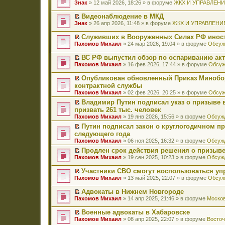
П
Знак
» 12 май 2026, 18:26 » в форуме
ЖКХ И УПРАВЛЕН
е
р
Видеонаблюдение в МКД
е
П
Знак
» 26 апр 2026, 11:48 » в форуме
ЖКХ И УПРАВЛЕНИ
й
е
т
р
Служивших в Вооруженных Силах РФ иност
и
е
П
к
Пахомов Михаил
» 24 мар 2026, 19:04 » в форуме
Обсуж
й
е
п
т
р
е
ВС РФ выпустил обзор по оспариванию акт
и
е
р
П
к
Пахомов Михаил
» 16 фев 2026, 17:44 » в форуме
Обсуж
й
в
е
п
т
о
р
е
Опубликован обновленный Приказ Минобо
и
м
е
р
П
к
контрактной службы
у
й
в
е
п
н
Пахомов Михаил
» 02 фев 2026, 20:25 » в форуме
Обсуж
т
о
р
е
е
и
м
е
Владимир Путин подписал указ о призыве в
р
п
к
у
й
П
в
призвать 261 тыс. человек
р
п
н
т
е
о
о
Пахомов Михаил
» 19 янв 2026, 15:56 » в форуме
Обсужд
е
е
и
р
м
ч
р
п
к
е
Путин подписал закон о круглогодичном п
у
и
в
р
п
й
П
н
следующего года
т
о
о
е
т
е
е
а
Пахомов Михаил
» 06 ноя 2025, 16:32 » в форуме
Обсужд
м
ч
р
и
р
п
н
у
и
в
к
е
Продлен срок действия решения о призыве
р
н
н
т
о
п
й
П
о
Пахомов Михаил
» 19 сен 2025, 10:23 » в форуме
Обсужд
о
е
а
м
е
т
е
ч
м
п
н
у
р
и
р
и
у
Участники СВО смогут воспользоваться у
р
н
н
в
к
е
т
с
П
о
Пахомов Михаил
» 13 май 2025, 22:07 » в форуме
Обсуж
о
е
о
п
й
а
о
е
ч
м
п
м
е
т
н
о
р
и
у
Адвокаты в Нижнем Новгороде
р
у
р
и
н
б
е
т
с
П
о
н
в
к
Пахомов Михаил
» 14 апр 2025, 21:46 » в форуме
Москов
о
щ
й
а
о
е
ч
е
о
п
м
е
т
н
о
р
и
п
м
е
у
Военные адвокаты в Хабаровске
н
и
н
б
е
т
р
у
р
с
П
и
к
Пахомов Михаил
» 08 апр 2025, 22:07 » в форуме
Восточ
о
щ
й
а
о
н
в
о
е
ю
п