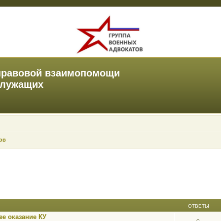
правовой взаимопомощи
служащих
ов
ОТВЕТЫ
е оказание КУ