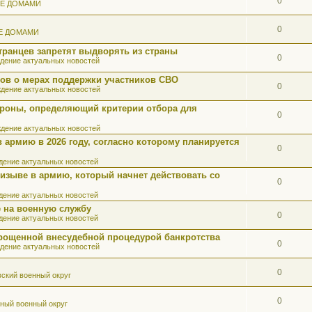
0
ИЕ ДОМАМИ
0
Е ДОМАМИ
ранцев запретят выдворять из страны
0
дение актуальных новостей
ов о мерах поддержки участников СВО
0
дение актуальных новостей
роны, определяющий критерии отбора для
0
дение актуальных новостей
 армию в 2026 году, согласно которому планируется
0
ение актуальных новостей
ризыве в армию, который начнет действовать со
0
ение актуальных новостей
 на военную службу
0
ение актуальных новостей
прощенной внесудебной процедурой банкротства
0
дение актуальных новостей
0
ский военный округ
0
ный военный округ