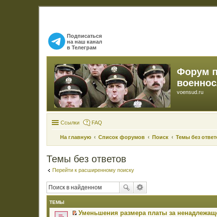
Подписаться
на наш канал
в Телеграм
Форум 
военно
voensud.ru
Ссылки
FAQ
На главную
Список форумов
Поиск
Темы без ответ
Темы без ответов
Перейти к расширенному поиску
ТЕМЫ
Уменьшения размера платы за ненадлежаще