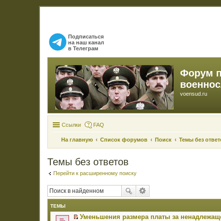
Подписаться
на наш канал
в Телеграм
Форум 
военно
voensud.ru
Ссылки
FAQ
На главную
Список форумов
Поиск
Темы без ответ
Темы без ответов
Перейти к расширенному поиску
ТЕМЫ
Уменьшения размера платы за ненадлежаще