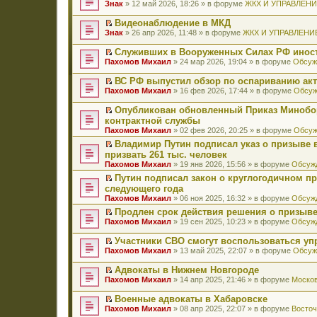
П
Знак
» 12 май 2026, 18:26 » в форуме
ЖКХ И УПРАВЛЕН
е
р
Видеонаблюдение в МКД
е
П
Знак
» 26 апр 2026, 11:48 » в форуме
ЖКХ И УПРАВЛЕНИ
й
е
т
р
Служивших в Вооруженных Силах РФ иност
и
е
П
к
Пахомов Михаил
» 24 мар 2026, 19:04 » в форуме
Обсуж
й
е
п
т
р
е
ВС РФ выпустил обзор по оспариванию акт
и
е
р
П
к
Пахомов Михаил
» 16 фев 2026, 17:44 » в форуме
Обсуж
й
в
е
п
т
о
р
е
Опубликован обновленный Приказ Минобо
и
м
е
р
П
к
контрактной службы
у
й
в
е
п
н
Пахомов Михаил
» 02 фев 2026, 20:25 » в форуме
Обсуж
т
о
р
е
е
и
м
е
Владимир Путин подписал указ о призыве в
р
п
к
у
й
П
в
призвать 261 тыс. человек
р
п
н
т
е
о
о
Пахомов Михаил
» 19 янв 2026, 15:56 » в форуме
Обсужд
е
е
и
р
м
ч
р
п
к
е
Путин подписал закон о круглогодичном п
у
и
в
р
п
й
П
н
следующего года
т
о
о
е
т
е
е
а
Пахомов Михаил
» 06 ноя 2025, 16:32 » в форуме
Обсужд
м
ч
р
и
р
п
н
у
и
в
к
е
Продлен срок действия решения о призыве
р
н
н
т
о
п
й
П
о
Пахомов Михаил
» 19 сен 2025, 10:23 » в форуме
Обсужд
о
е
а
м
е
т
е
ч
м
п
н
у
р
и
р
и
у
Участники СВО смогут воспользоваться у
р
н
н
в
к
е
т
с
П
о
Пахомов Михаил
» 13 май 2025, 22:07 » в форуме
Обсуж
о
е
о
п
й
а
о
е
ч
м
п
м
е
т
н
о
р
и
у
Адвокаты в Нижнем Новгороде
р
у
р
и
н
б
е
т
с
П
о
н
в
к
Пахомов Михаил
» 14 апр 2025, 21:46 » в форуме
Москов
о
щ
й
а
о
е
ч
е
о
п
м
е
т
н
о
р
и
п
м
е
у
Военные адвокаты в Хабаровске
н
и
н
б
е
т
р
у
р
с
П
и
к
Пахомов Михаил
» 08 апр 2025, 22:07 » в форуме
Восточ
о
щ
й
а
о
н
в
о
е
ю
п