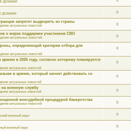
0
ИЕ ДОМАМИ
0
Е ДОМАМИ
ранцев запретят выдворять из страны
0
дение актуальных новостей
ов о мерах поддержки участников СВО
0
дение актуальных новостей
роны, определяющий критерии отбора для
0
дение актуальных новостей
 армию в 2026 году, согласно которому планируется
0
ение актуальных новостей
ризыве в армию, который начнет действовать со
0
ение актуальных новостей
 на военную службу
0
ение актуальных новостей
прощенной внесудебной процедурой банкротства
0
дение актуальных новостей
0
ский военный округ
0
ный военный округ