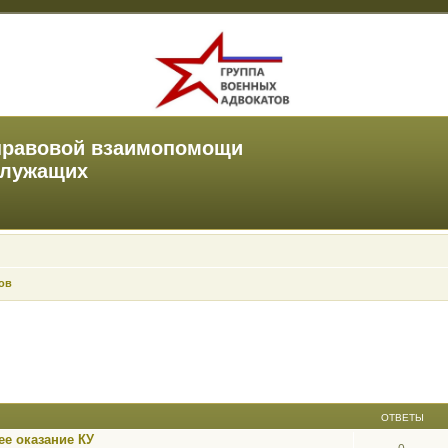
правовой взаимопомощи
служащих
ов
ОТВЕТЫ
е оказание КУ