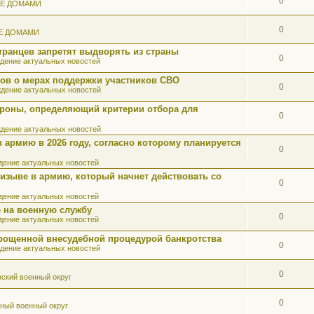
0
ИЕ ДОМАМИ
0
Е ДОМАМИ
ранцев запретят выдворять из страны
0
дение актуальных новостей
ов о мерах поддержки участников СВО
0
дение актуальных новостей
роны, определяющий критерии отбора для
0
дение актуальных новостей
 армию в 2026 году, согласно которому планируется
0
ение актуальных новостей
ризыве в армию, который начнет действовать со
0
ение актуальных новостей
 на военную службу
0
ение актуальных новостей
прощенной внесудебной процедурой банкротства
0
дение актуальных новостей
0
ский военный округ
0
ный военный округ