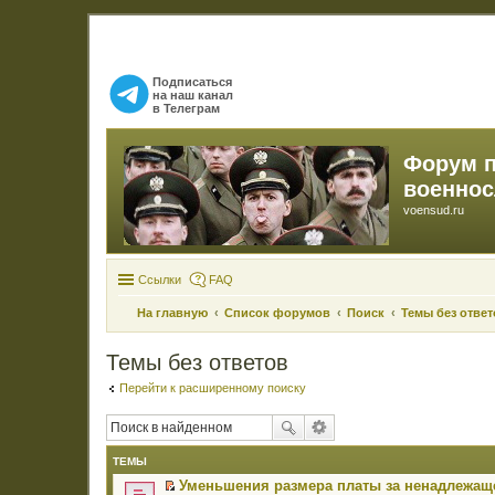
Подписаться
на наш канал
в Телеграм
Форум 
военно
voensud.ru
Ссылки
FAQ
На главную
Список форумов
Поиск
Темы без ответ
Темы без ответов
Перейти к расширенному поиску
ТЕМЫ
Уменьшения размера платы за ненадлежаще