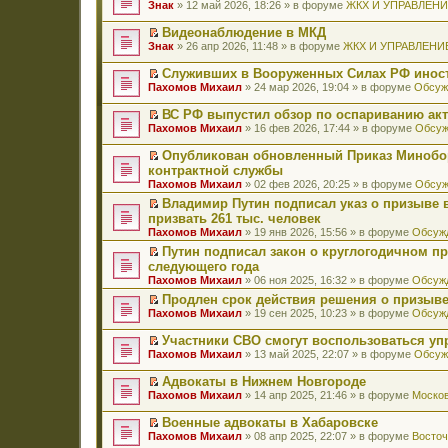
П
Знак
» 12 май 2026, 18:26 » в форуме
ЖКХ И УПРАВЛЕН
е
р
Видеонаблюдение в МКД
е
П
Знак
» 26 апр 2026, 11:48 » в форуме
ЖКХ И УПРАВЛЕНИ
й
е
т
р
Служивших в Вооруженных Силах РФ иност
и
е
П
к
Пахомов Михаил
» 24 мар 2026, 19:04 » в форуме
Обсуж
й
е
п
т
р
е
ВС РФ выпустил обзор по оспариванию акт
и
е
р
П
к
Пахомов Михаил
» 16 фев 2026, 17:44 » в форуме
Обсуж
й
в
е
п
т
о
р
е
Опубликован обновленный Приказ Минобо
и
м
е
р
П
к
контрактной службы
у
й
в
е
п
н
Пахомов Михаил
» 02 фев 2026, 20:25 » в форуме
Обсуж
т
о
р
е
е
и
м
е
Владимир Путин подписал указ о призыве в
р
п
к
у
й
П
в
призвать 261 тыс. человек
р
п
н
т
е
о
о
Пахомов Михаил
» 19 янв 2026, 15:56 » в форуме
Обсужд
е
е
и
р
м
ч
р
п
к
е
Путин подписал закон о круглогодичном п
у
и
в
р
п
й
П
н
следующего года
т
о
о
е
т
е
е
а
Пахомов Михаил
» 06 ноя 2025, 16:32 » в форуме
Обсужд
м
ч
р
и
р
п
н
у
и
в
к
е
Продлен срок действия решения о призыве
р
н
н
т
о
п
й
П
о
Пахомов Михаил
» 19 сен 2025, 10:23 » в форуме
Обсужд
о
е
а
м
е
т
е
ч
м
п
н
у
р
и
р
и
у
Участники СВО смогут воспользоваться у
р
н
н
в
к
е
т
с
П
о
Пахомов Михаил
» 13 май 2025, 22:07 » в форуме
Обсуж
о
е
о
п
й
а
о
е
ч
м
п
м
е
т
н
о
р
и
у
Адвокаты в Нижнем Новгороде
р
у
р
и
н
б
е
т
с
П
о
н
в
к
Пахомов Михаил
» 14 апр 2025, 21:46 » в форуме
Москов
о
щ
й
а
о
е
ч
е
о
п
м
е
т
н
о
р
и
п
м
е
у
Военные адвокаты в Хабаровске
н
и
н
б
е
т
р
у
р
с
П
и
к
Пахомов Михаил
» 08 апр 2025, 22:07 » в форуме
Восточ
о
щ
й
а
о
н
в
о
е
ю
п