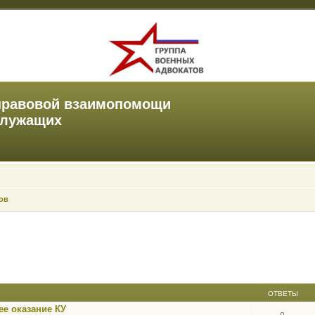
правовой взаимопомощи
служащих
ов
ОТВЕТЫ
е оказание КУ