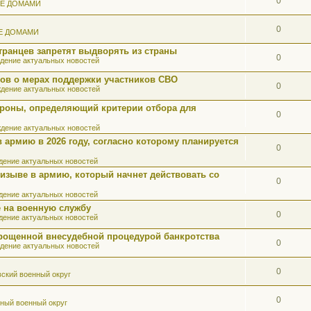
0
ИЕ ДОМАМИ
0
Е ДОМАМИ
ранцев запретят выдворять из страны
0
дение актуальных новостей
ов о мерах поддержки участников СВО
0
дение актуальных новостей
роны, определяющий критерии отбора для
0
дение актуальных новостей
 армию в 2026 году, согласно которому планируется
0
ение актуальных новостей
ризыве в армию, который начнет действовать со
0
ение актуальных новостей
 на военную службу
0
ение актуальных новостей
прощенной внесудебной процедурой банкротства
0
дение актуальных новостей
0
ский военный округ
0
ный военный округ