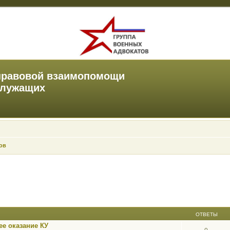
правовой взаимопомощи
служащих
ов
ОТВЕТЫ
е оказание КУ