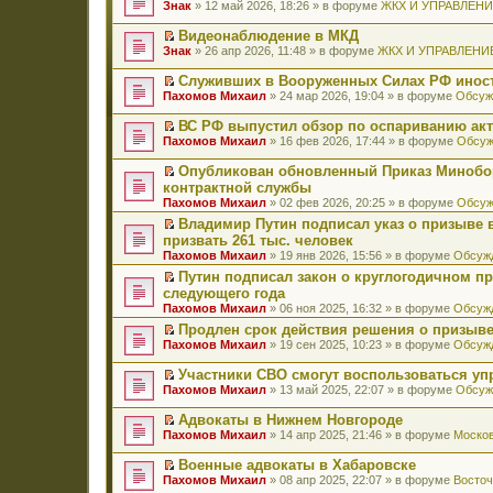
П
Знак
» 12 май 2026, 18:26 » в форуме
ЖКХ И УПРАВЛЕН
е
р
Видеонаблюдение в МКД
е
П
Знак
» 26 апр 2026, 11:48 » в форуме
ЖКХ И УПРАВЛЕНИ
й
е
т
р
Служивших в Вооруженных Силах РФ иност
и
е
П
к
Пахомов Михаил
» 24 мар 2026, 19:04 » в форуме
Обсуж
й
е
п
т
р
е
ВС РФ выпустил обзор по оспариванию акт
и
е
р
П
к
Пахомов Михаил
» 16 фев 2026, 17:44 » в форуме
Обсуж
й
в
е
п
т
о
р
е
Опубликован обновленный Приказ Минобо
и
м
е
р
П
к
контрактной службы
у
й
в
е
п
н
Пахомов Михаил
» 02 фев 2026, 20:25 » в форуме
Обсуж
т
о
р
е
е
и
м
е
Владимир Путин подписал указ о призыве в
р
п
к
у
й
П
в
призвать 261 тыс. человек
р
п
н
т
е
о
о
Пахомов Михаил
» 19 янв 2026, 15:56 » в форуме
Обсужд
е
е
и
р
м
ч
р
п
к
е
Путин подписал закон о круглогодичном п
у
и
в
р
п
й
П
н
следующего года
т
о
о
е
т
е
е
а
Пахомов Михаил
» 06 ноя 2025, 16:32 » в форуме
Обсужд
м
ч
р
и
р
п
н
у
и
в
к
е
Продлен срок действия решения о призыве
р
н
н
т
о
п
й
П
о
Пахомов Михаил
» 19 сен 2025, 10:23 » в форуме
Обсужд
о
е
а
м
е
т
е
ч
м
п
н
у
р
и
р
и
у
Участники СВО смогут воспользоваться у
р
н
н
в
к
е
т
с
П
о
Пахомов Михаил
» 13 май 2025, 22:07 » в форуме
Обсуж
о
е
о
п
й
а
о
е
ч
м
п
м
е
т
н
о
р
и
у
Адвокаты в Нижнем Новгороде
р
у
р
и
н
б
е
т
с
П
о
н
в
к
Пахомов Михаил
» 14 апр 2025, 21:46 » в форуме
Москов
о
щ
й
а
о
е
ч
е
о
п
м
е
т
н
о
р
и
п
м
е
у
Военные адвокаты в Хабаровске
н
и
н
б
е
т
р
у
р
с
П
и
к
Пахомов Михаил
» 08 апр 2025, 22:07 » в форуме
Восточ
о
щ
й
а
о
н
в
о
е
ю
п