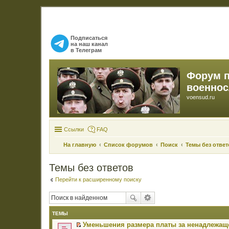
Подписаться
на наш канал
в Телеграм
Форум 
военно
voensud.ru
Ссылки
FAQ
На главную
Список форумов
Поиск
Темы без ответ
Темы без ответов
Перейти к расширенному поиску
ТЕМЫ
Уменьшения размера платы за ненадлежаще