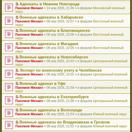
н
о
н
ч
у
е
й
Адвокаты в Нижнем Новгороде
и
о
о
и
н
р
т
П
Пахомов Михаил
» 14 апр 2025, 21:46 » в форуме
Московский военный
ю
б
м
т
е
в
и
е
округ
щ
у
а
п
о
к
р
е
с
н
Военные адвокаты в Хабаровске
р
м
п
е
н
о
н
П
Пахомов Михаил
о
у
е
й
» 08 апр 2025, 22:07 » в форуме
Восточный военный
и
о
о
е
округ
ч
н
р
т
ю
б
м
р
и
е
в
и
Военные адвокаты в Благовещенске
щ
у
е
т
п
о
к
П
Пахомов Михаил
е
с
й
» 08 апр 2025, 22:06 » в форуме
Восточный военный
а
р
м
п
е
округ
н
о
т
н
о
у
е
р
и
о
и
н
ч
н
р
Военные адвокаты в Магадане
е
ю
б
к
о
и
е
в
П
Пахомов Михаил
й
» 08 апр 2025, 22:05 » в форуме
Восточный военный
щ
п
м
т
п
о
е
округ
т
е
е
у
а
р
м
р
и
н
р
с
н
о
у
Военные адвокаты в Новосибирске
е
к
и
в
о
н
ч
н
П
Пахомов Михаил
й
» 08 апр 2025, 22:03 » в форуме
Центральный военный
п
ю
о
о
о
и
е
е
округ
т
е
м
б
м
т
п
р
и
р
у
Эксперт по воинскому учету в Челябинске
щ
у
а
р
е
к
в
н
П
Пахомов Михаил
е
с
н
о
й
» 08 апр 2025, 22:01 » в форуме
Центральный военный
п
о
е
е
округ
н
о
н
ч
т
е
м
п
р
и
о
о
и
и
р
у
Военный адвокат в Уфе
р
е
ю
б
м
т
к
в
н
П
Пахомов Михаил
о
й
» 08 апр 2025, 21:59 » в форуме
Центральный военный
щ
у
а
п
о
е
е
округ
ч
т
е
с
н
е
м
п
р
и
и
н
о
н
р
у
Военные адвокаты в Екатеринбурге
р
е
т
к
и
о
о
в
н
П
Пахомов Михаил
о
й
» 08 апр 2025, 21:58 » в форуме
Центральный военный
а
п
ю
б
м
о
е
е
округ
ч
т
н
е
щ
у
м
п
р
и
и
н
р
е
с
у
Военные адвокаты в Волгограде
р
е
т
к
о
в
н
о
н
П
Пахомов Михаил
о
й
» 08 апр 2025, 21:54 » в форуме
Южный военный округ
а
п
м
о
и
о
е
е
ч
т
н
е
у
м
ю
б
п
р
и
и
Военные адвокаты во Владикавказе и Грозном
н
р
с
у
щ
р
е
т
к
П
о
в
Пахомов Михаил
» 08 апр 2025, 21:52 » в форуме
Южный военный округ
о
н
е
о
й
а
п
е
м
о
о
е
н
ч
т
н
е