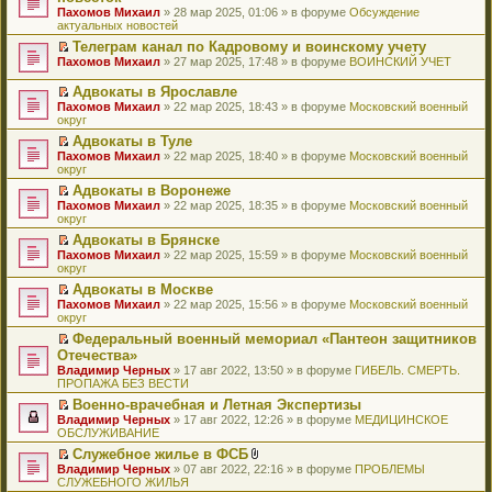
и
т
к
о
в
е
щ
н
Пахомов Михаил
о
» 28 мар 2025, 01:06 » в форуме
Обсуждение
о
ю
а
п
м
о
р
е
е
актуальных новостей
ч
о
н
е
у
м
е
н
п
и
б
н
р
с
у
й
Телеграм канал по Кадровому и воинскому учету
и
р
т
щ
о
в
о
н
т
П
ю
Пахомов Михаил
о
» 27 мар 2025, 17:48 » в форуме
ВОИНСКИЙ УЧЕТ
а
е
м
о
о
е
и
е
ч
н
н
у
м
б
п
к
р
и
Адвокаты в Ярославле
н
и
с
у
щ
р
п
е
т
П
о
ю
Пахомов Михаил
» 22 мар 2025, 18:43 » в форуме
Московский военный
о
н
е
о
е
й
а
е
м
округ
о
е
н
ч
р
т
н
р
у
б
п
и
и
в
и
Адвокаты в Туле
н
е
с
щ
р
ю
т
о
к
П
о
Пахомов Михаил
й
» 22 мар 2025, 18:40 » в форуме
Московский военный
о
е
о
а
м
п
е
м
округ
т
о
н
ч
н
у
е
р
у
и
б
и
и
Адвокаты в Воронеже
н
н
р
е
с
к
щ
ю
т
П
о
е
в
Пахомов Михаил
й
» 22 мар 2025, 18:35 » в форуме
Московский военный
о
п
е
а
е
м
п
о
округ
т
о
е
н
н
р
у
р
м
и
б
р
и
Адвокаты в Брянске
н
е
с
о
у
к
щ
в
ю
П
о
Пахомов Михаил
й
» 22 мар 2025, 15:59 » в форуме
Московский военный
о
ч
н
п
е
о
е
м
округ
т
о
и
е
е
н
м
р
у
и
б
т
п
р
и
у
Адвокаты в Москве
е
с
к
щ
а
р
в
ю
н
П
Пахомов Михаил
й
» 22 мар 2025, 15:56 » в форуме
Московский военный
о
п
е
н
о
о
е
е
округ
т
о
е
н
н
ч
м
п
р
и
б
р
и
о
и
у
Федеральный военный мемориал «Пантеон защитников
р
е
к
щ
в
ю
м
т
н
П
Отечества»
о
й
п
е
о
у
а
е
е
ч
т
Владимир Черных
е
» 17 авг 2022, 13:50 » в форуме
ГИБЕЛЬ. СМЕРТЬ.
н
м
с
н
п
р
и
и
ПРОПАЖА БЕЗ ВЕСТИ
р
и
у
о
н
р
е
т
к
в
ю
н
о
о
о
й
Военно-врачебная и Летная Экспертизы
а
п
о
е
б
м
ч
т
П
Владимир Черных
н
е
» 17 авг 2022, 12:26 » в форуме
МЕДИЦИНСКОЕ
м
п
щ
у
и
и
е
ОБСЛУЖИВАНИЕ
н
р
у
р
е
с
т
к
р
о
в
н
о
Служебное жилье в ФСБ
н
о
а
п
е
м
о
е
ч
П
В
и
о
Владимир Черных
н
е
й
» 07 авг 2022, 22:16 » в форуме
ПРОБЛЕМЫ
у
м
п
и
е
л
ю
б
СЛУЖЕБНОГО ЖИЛЬЯ
н
р
т
с
у
р
т
р
о