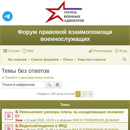
Форум правовой взаимопомощи
военнослужащих
Ссылки
FAQ
Регистрация
Вход
На главную
Список форумов
Поиск
Темы без ответов
ои
Темы без ответов
ск
Перейти к расширенному поиску
Найдено 165 результатов
1
2
Темы
Уменьшения размера платы за ненадлежащее оказание
П
КУ
е
Знак
» 12 май 2026, 18:26 » в форуме
ЖКХ И УПРАВЛЕНИЕ ДОМАМИ
р
е
Видеонаблюдение в МКД
й
П
Знак
» 26 апр 2026, 11:48 » в форуме
ЖКХ И УПРАВЛЕНИЕ ДОМАМИ