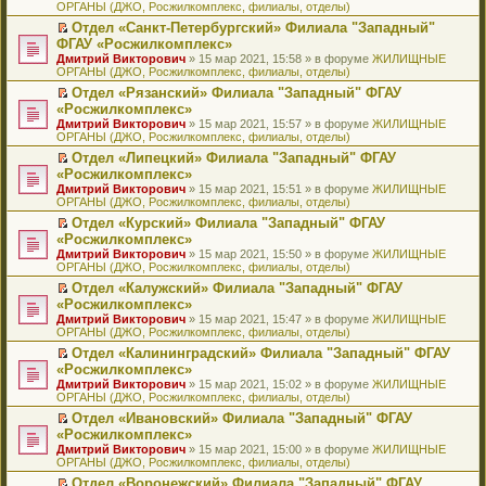
ОРГАНЫ (ДЖО, Росжилкомплекс, филиалы, отделы)
щ
у
а
р
м
п
е
е
с
н
о
у
е
й
Отдел «Санкт-Петербургский» Филиала "Западный"
н
о
н
ч
н
р
т
П
ФГАУ «Росжилкомплекс»
и
о
о
и
е
в
и
е
Дмитрий Викторович
» 15 мар 2021, 15:58 » в форуме
ЖИЛИЩНЫЕ
ю
б
м
т
п
о
к
р
ОРГАНЫ (ДЖО, Росжилкомплекс, филиалы, отделы)
щ
у
а
р
м
п
е
е
с
н
о
у
е
й
Отдел «Рязанский» Филиала "Западный" ФГАУ
н
о
н
ч
н
р
т
П
«Росжилкомплекс»
и
о
о
и
е
в
и
е
Дмитрий Викторович
» 15 мар 2021, 15:57 » в форуме
ЖИЛИЩНЫЕ
ю
б
м
т
п
о
к
р
ОРГАНЫ (ДЖО, Росжилкомплекс, филиалы, отделы)
щ
у
а
р
м
п
е
е
с
н
о
у
е
й
Отдел «Липецкий» Филиала "Западный" ФГАУ
н
о
н
ч
н
р
т
П
«Росжилкомплекс»
и
о
о
и
е
в
и
е
Дмитрий Викторович
» 15 мар 2021, 15:51 » в форуме
ЖИЛИЩНЫЕ
ю
б
м
т
п
о
к
р
ОРГАНЫ (ДЖО, Росжилкомплекс, филиалы, отделы)
щ
у
а
р
м
п
е
е
с
н
о
у
е
й
Отдел «Курский» Филиала "Западный" ФГАУ
н
о
н
ч
н
р
т
П
«Росжилкомплекс»
и
о
о
и
е
в
и
е
Дмитрий Викторович
» 15 мар 2021, 15:50 » в форуме
ЖИЛИЩНЫЕ
ю
б
м
т
п
о
к
р
ОРГАНЫ (ДЖО, Росжилкомплекс, филиалы, отделы)
щ
у
а
р
м
п
е
е
с
н
о
у
е
й
Отдел «Калужский» Филиала "Западный" ФГАУ
н
о
н
ч
н
р
т
П
«Росжилкомплекс»
и
о
о
и
е
в
и
е
Дмитрий Викторович
» 15 мар 2021, 15:47 » в форуме
ЖИЛИЩНЫЕ
ю
б
м
т
п
о
к
р
ОРГАНЫ (ДЖО, Росжилкомплекс, филиалы, отделы)
щ
у
а
р
м
п
е
е
с
н
о
у
е
й
Отдел «Калининградский» Филиала "Западный" ФГАУ
н
о
н
ч
н
р
т
П
«Росжилкомплекс»
и
о
о
и
е
в
и
е
Дмитрий Викторович
» 15 мар 2021, 15:02 » в форуме
ЖИЛИЩНЫЕ
ю
б
м
т
п
о
к
р
ОРГАНЫ (ДЖО, Росжилкомплекс, филиалы, отделы)
щ
у
а
р
м
п
е
е
с
н
о
у
е
й
Отдел «Ивановский» Филиала "Западный" ФГАУ
н
о
н
ч
н
р
т
П
«Росжилкомплекс»
и
о
о
и
е
в
и
е
Дмитрий Викторович
» 15 мар 2021, 15:00 » в форуме
ЖИЛИЩНЫЕ
ю
б
м
т
п
о
к
р
ОРГАНЫ (ДЖО, Росжилкомплекс, филиалы, отделы)
щ
у
а
р
м
п
е
е
с
н
о
у
е
й
Отдел «Воронежский» Филиала "Западный" ФГАУ