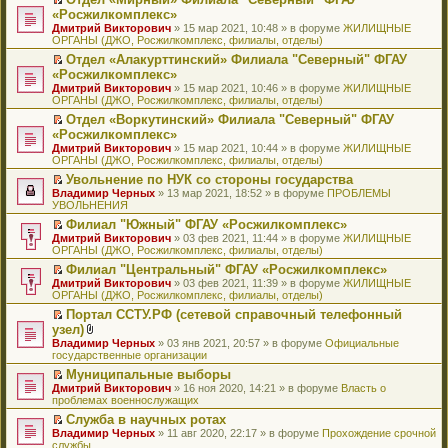
у
ю
б
н
ч
н
р
т
П
«Росжилкомплекс»
с
щ
о
и
е
в
и
е
о
Дмитрий Викторович
е
» 15 мар 2021, 10:48 » в форуме
ЖИЛИЩНЫЕ
м
т
п
о
к
р
о
ОРГАНЫ (ДЖО, Росжилкомплекс, филиалы, отделы)
н
у
а
р
м
п
е
б
и
с
н
о
у
е
й
Отдел «Алакурттинский» Филиала "Северный" ФГАУ
щ
ю
о
н
ч
н
р
т
П
«Росжилкомплекс»
е
о
о
и
е
в
и
е
н
Дмитрий Викторович
» 15 мар 2021, 10:46 » в форуме
ЖИЛИЩНЫЕ
б
м
т
п
о
к
р
и
ОРГАНЫ (ДЖО, Росжилкомплекс, филиалы, отделы)
щ
у
а
р
м
п
е
ю
е
с
н
о
у
е
й
Отдел «Воркутинский» Филиала "Северный" ФГАУ
н
о
н
ч
н
р
т
П
«Росжилкомплекс»
и
о
о
и
е
в
и
е
Дмитрий Викторович
» 15 мар 2021, 10:44 » в форуме
ЖИЛИЩНЫЕ
ю
б
м
т
п
о
к
р
ОРГАНЫ (ДЖО, Росжилкомплекс, филиалы, отделы)
щ
у
а
р
м
п
е
е
с
н
о
у
е
й
Увольнение по НУК со стороны государства
н
о
н
ч
н
р
т
П
Владимир Черных
» 13 мар 2021, 18:52 » в форуме
ПРОБЛЕМЫ
и
о
о
и
е
в
и
е
УВОЛЬНЕНИЯ
ю
б
м
т
п
о
к
р
Филиал "Южный" ФГАУ «Росжилкомплекс»
щ
у
а
р
м
п
е
П
Дмитрий Викторович
е
с
н
о
у
е
й
» 03 фев 2021, 11:44 » в форуме
ЖИЛИЩНЫЕ
е
ОРГАНЫ (ДЖО, Росжилкомплекс, филиалы, отделы)
н
о
н
ч
н
р
т
р
и
о
о
и
е
в
и
Филиал "Центральный" ФГАУ «Росжилкомплекс»
е
ю
б
м
т
п
о
к
П
Дмитрий Викторович
й
» 03 фев 2021, 11:39 » в форуме
ЖИЛИЩНЫЕ
щ
у
а
р
м
п
е
ОРГАНЫ (ДЖО, Росжилкомплекс, филиалы, отделы)
т
е
с
н
о
у
е
р
и
н
о
н
ч
н
р
Портал ССТУ.РФ (сетевой справочный телефонный
е
к
и
о
о
и
е
в
П
узел)
й
п
ю
б
м
т
п
о
е
т
В
Владимир Черных
е
» 03 янв 2021, 20:57 » в форуме
Официальные
щ
у
а
р
м
р
и
л
государственные организации
р
е
с
н
о
у
е
к
о
в
н
о
н
ч
н
й
Муниципальные выборы
п
ж
о
и
о
о
и
е
т
П
Дмитрий Викторович
е
е
» 16 ноя 2020, 14:21 » в форуме
Власть о
м
ю
б
м
т
п
и
е
проблемах военнослужащих
р
н
у
щ
у
а
р
к
р
в
и
н
е
с
н
о
Служба в научных ротах
п
е
о
я
е
н
о
н
ч
П
Владимир Черных
е
й
» 11 авг 2020, 22:17 » в форуме
Прохождение срочной
м
п
и
о
о
и
е
службы
р
т
у