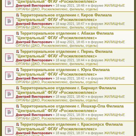
б
м
"Центральный" ФГАУ «Росжилкомплекс»
и
н
и
е
в
и
е
щ
у
ю
Дмитрий Викторович
» 18 мар 2021, 18:48 » в форуме
ЖИЛИЩНЫЕ
н
т
п
о
к
р
е
с
ОРГАНЫ (ДЖО, Росжилкомплекс, филиалы, отделы)
о
а
р
м
п
е
н
о
м
н
о
у
е
й
Территориальное отделение г. Киров Филиала
и
о
у
н
ч
н
р
т
П
ю
б
"Центральный" ФГАУ «Росжилкомплекс»
с
о
и
е
в
и
е
щ
Дмитрий Викторович
» 18 мар 2021, 18:47 » в форуме
ЖИЛИЩНЫЕ
о
м
т
п
о
к
р
е
ОРГАНЫ (ДЖО, Росжилкомплекс, филиалы, отделы)
о
у
а
р
м
п
е
н
б
с
н
о
у
е
й
Территориальное отделение г. Абакан Филиала
и
щ
о
н
ч
н
р
т
П
ю
"Центральный" ФГАУ «Росжилкомплекс»
е
о
о
и
е
в
и
е
Дмитрий Викторович
» 18 мар 2021, 18:45 » в форуме
ЖИЛИЩНЫЕ
н
б
м
т
п
о
к
р
ОРГАНЫ (ДЖО, Росжилкомплекс, филиалы, отделы)
и
щ
у
а
р
м
п
е
ю
е
с
н
о
у
е
й
Территориальное отделение г. Пермь Филиала
н
о
н
ч
н
р
т
П
"Центральный" ФГАУ «Росжилкомплекс»
и
о
о
и
е
в
и
е
Дмитрий Викторович
» 18 мар 2021, 18:44 » в форуме
ЖИЛИЩНЫЕ
ю
б
м
т
п
о
к
р
ОРГАНЫ (ДЖО, Росжилкомплекс, филиалы, отделы)
щ
у
а
р
м
п
е
е
с
н
о
у
е
й
Территориальное отделение г. Юрга Филиала
н
о
н
ч
н
р
т
П
"Центральный" ФГАУ «Росжилкомплекс»
и
о
о
и
е
в
и
е
Дмитрий Викторович
» 18 мар 2021, 18:42 » в форуме
ЖИЛИЩНЫЕ
ю
б
м
т
п
о
к
р
ОРГАНЫ (ДЖО, Росжилкомплекс, филиалы, отделы)
щ
у
а
р
м
п
е
е
с
н
о
у
е
й
Территориальное отделение г. Барнаул Филиала
н
о
н
ч
н
р
т
П
"Центральный" ФГАУ «Росжилкомплекс»
и
о
о
и
е
в
и
е
Дмитрий Викторович
» 18 мар 2021, 18:40 » в форуме
ЖИЛИЩНЫЕ
ю
б
м
т
п
о
к
р
ОРГАНЫ (ДЖО, Росжилкомплекс, филиалы, отделы)
щ
у
а
р
м
п
е
е
с
н
о
у
е
й
Территориальное отделение г. Йошкар-Ола Филиала
н
о
н
ч
н
р
т
П
"Центральный" ФГАУ «Росжилкомплекс»
и
о
о
и
е
в
и
е
Дмитрий Викторович
» 18 мар 2021, 18:39 » в форуме
ЖИЛИЩНЫЕ
ю
б
м
т
п
о
к
р
ОРГАНЫ (ДЖО, Росжилкомплекс, филиалы, отделы)
щ
у
а
р
м
п
е
е
с
н
о
у
е
й
Территориальное отделение г. Красноярск Филиала
н
о
н
ч
н
р
т
П
"Центральный" ФГАУ «Росжилкомплекс»
и
о
о
и
е
в
и
е
Дмитрий Викторович
» 18 мар 2021, 18:37 » в форуме
ЖИЛИЩНЫЕ
ю
б
м
т
п
о
к
р