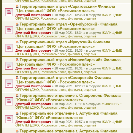
ОРГАНЫ (ДЖО, Росжилкомплекс, филиалы, отделы)
щ
у
а
р
м
п
е
е
с
н
о
у
е
й
Территориальный отдел «Саратовский» Филиала
н
о
н
ч
н
р
т
П
"Центральный" ФГАУ «Росжилкомплекс»
и
о
о
и
е
в
и
е
Дмитрий Викторович
» 18 мар 2021, 18:36 » в форуме
ЖИЛИЩНЫЕ
ю
б
м
т
п
о
к
р
ОРГАНЫ (ДЖО, Росжилкомплекс, филиалы, отделы)
щ
у
а
р
м
п
е
е
с
н
о
у
е
й
Территориальный отдел «Оренбургский» Филиала
н
о
н
ч
н
р
т
П
"Центральный" ФГАУ «Росжилкомплекс»
и
о
о
и
е
в
и
е
Дмитрий Викторович
» 18 мар 2021, 18:34 » в форуме
ЖИЛИЩНЫЕ
ю
б
м
т
п
о
к
р
ОРГАНЫ (ДЖО, Росжилкомплекс, филиалы, отделы)
щ
у
а
р
м
п
е
е
с
н
о
у
е
й
Территориальный отдел «Иркутский» Филиала
н
о
н
ч
н
р
т
П
"Центральный" ФГАУ «Росжилкомплекс»
и
о
о
и
е
в
и
е
Дмитрий Викторович
» 18 мар 2021, 18:33 » в форуме
ЖИЛИЩНЫЕ
ю
б
м
т
п
о
к
р
ОРГАНЫ (ДЖО, Росжилкомплекс, филиалы, отделы)
щ
у
а
р
м
п
е
е
с
н
о
у
е
й
Территориальный отдел «Новосибирский» Филиала
н
о
н
ч
н
р
т
П
"Центральный" ФГАУ «Росжилкомплекс»
и
о
о
и
е
в
и
е
Дмитрий Викторович
» 18 мар 2021, 18:31 » в форуме
ЖИЛИЩНЫЕ
ю
б
м
т
п
о
к
р
ОРГАНЫ (ДЖО, Росжилкомплекс, филиалы, отделы)
щ
у
а
р
м
п
е
е
с
н
о
у
е
й
Территориальный отдел «Самарский» Филиала
н
о
н
ч
н
р
т
П
"Центральный" ФГАУ «Росжилкомплекс»
и
о
о
и
е
в
и
е
Дмитрий Викторович
» 18 мар 2021, 18:28 » в форуме
ЖИЛИЩНЫЕ
ю
б
м
т
п
о
к
р
ОРГАНЫ (ДЖО, Росжилкомплекс, филиалы, отделы)
щ
у
а
р
м
п
е
е
с
н
о
у
е
й
Территориальное отделение г. Ставрополь Филиала
н
о
н
ч
н
р
т
П
"Южный" ФГАУ «Росжилкомплекс»
и
о
о
и
е
в
и
е
Дмитрий Викторович
» 18 мар 2021, 11:35 » в форуме
ЖИЛИЩНЫЕ
ю
б
м
т
п
о
к
р
ОРГАНЫ (ДЖО, Росжилкомплекс, филиалы, отделы)
щ
у
а
р
м
п
е
е
с
н
о
у
е
й
Территориальное отделение г. Ахтубинск Филиала
н
о
н
ч
н
р
т
П
"Южный" ФГАУ «Росжилкомплекс»
и
о
о
и
е
в
и
е
Дмитрий Викторович
» 18 мар 2021, 10:57 » в форуме
ЖИЛИЩНЫЕ
ю
б
м
т
п
о
к
р
ОРГАНЫ (ДЖО, Росжилкомплекс, филиалы, отделы)
щ
у
а
р
м
п
е
е
с
н
о
у
е
й
Территориальное отделение г. Астрахань Филиала