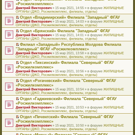
н
о
н
ч
н
р
т
П
«Росжилкомплекс»
и
о
о
и
е
в
и
е
Дмитрий Викторович
» 15 мар 2021, 14:55 » в форуме
ЖИЛИЩНЫЕ
ю
б
м
т
п
о
к
р
ОРГАНЫ (ДЖО, Росжилкомплекс, филиалы, отделы)
щ
у
а
р
м
п
е
е
с
н
о
у
е
й
Отдел «Владимирский» Филиала "Западный" ФГАУ
н
о
н
ч
н
р
т
П
Дмитрий Викторович
» 15 мар 2021, 14:03 » в форуме
ЖИЛИЩНЫЕ
и
о
о
и
е
в
и
е
ОРГАНЫ (ДЖО, Росжилкомплекс, филиалы, отделы)
ю
б
м
т
п
о
к
р
Отдел «Брянский» Филиала "Западный" ФГАУ
щ
у
а
р
м
п
е
П
Дмитрий Викторович
е
с
н
о
у
е
й
» 15 мар 2021, 14:01 » в форуме
ЖИЛИЩНЫЕ
е
ОРГАНЫ (ДЖО, Росжилкомплекс, филиалы, отделы)
н
о
н
ч
н
р
т
р
и
о
о
и
е
в
и
Филиал «Западный» Республика Молдова Филиала
е
ю
б
м
т
п
о
к
П
"Западный" ФГАУ «Росжилкомплекс»
й
щ
у
а
р
м
п
е
т
Дмитрий Викторович
е
с
н
о
у
е
» 15 мар 2021, 13:58 » в форуме
ЖИЛИЩНЫЕ
р
и
ОРГАНЫ (ДЖО, Росжилкомплекс, филиалы, отделы)
н
о
н
ч
н
р
е
к
и
о
о
и
е
в
й
Отдел «Тиксинский» Филиала "Северный" ФГАУ
п
ю
б
м
т
п
о
т
П
«Росжилкомплекс»
е
щ
у
а
р
м
и
е
р
Дмитрий Викторович
е
с
н
о
у
» 15 мар 2021, 10:56 » в форуме
ЖИЛИЩНЫЕ
к
р
в
ОРГАНЫ (ДЖО, Росжилкомплекс, филиалы, отделы)
н
о
н
ч
н
п
е
о
и
о
о
и
е
е
й
Отдел «Рогачевский» Филиала "Северный" ФГАУ
м
ю
б
м
т
п
р
т
П
«Росжилкомплекс»
у
щ
у
а
р
в
и
е
н
Дмитрий Викторович
е
с
н
о
» 15 мар 2021, 10:54 » в форуме
ЖИЛИЩНЫЕ
о
к
р
е
ОРГАНЫ (ДЖО, Росжилкомплекс, филиалы, отделы)
н
о
н
ч
м
п
е
п
и
о
о
и
у
е
й
Отдел «Гаджиевский» Филиала "Северный" ФГАУ
р
ю
б
м
т
н
р
т
П
«Росжилкомплекс»
о
щ
у
а
е
в
и
е
ч
Дмитрий Викторович
е
с
н
» 15 мар 2021, 10:53 » в форуме
ЖИЛИЩНЫЕ
п
о
к
р
и
ОРГАНЫ (ДЖО, Росжилкомплекс, филиалы, отделы)
н
о
н
р
м
п
е
т
и
о
о
о
у
е
й
Отдел «Печенгский» Филиала "Северный" ФГАУ
а
ю
б
м
ч
н
р
т
П
«Росжилкомплекс»
н
щ
у
и
е
в
и
е
н
Дмитрий Викторович
е
с
» 15 мар 2021, 10:50 » в форуме
ЖИЛИЩНЫЕ
т
п
о
к
р
о
ОРГАНЫ (ДЖО, Росжилкомплекс, филиалы, отделы)
н
о
а
р
м
п
е
м
и
о
н
о
у
е
й
Отдел «Мирный» Филиала "Северный" ФГАУ