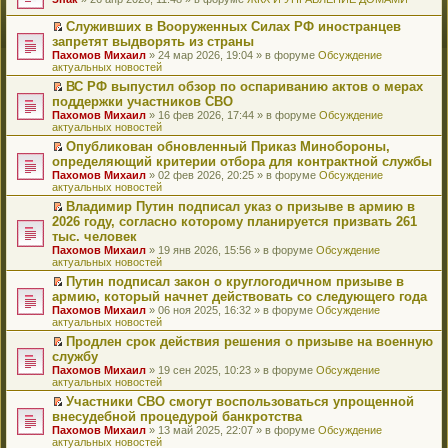
т
е
и
р
Служивших в Вооруженных Силах РФ иностранцев
к
е
П
запретят выдворять из страны
п
й
е
Пахомов Михаил
» 24 мар 2026, 19:04 » в форуме
Обсуждение
е
т
р
актуальных новостей
р
и
е
в
к
й
ВС РФ выпустил обзор по оспариванию актов о мерах
о
п
т
П
поддержки участников СВО
м
е
и
е
Пахомов Михаил
» 16 фев 2026, 17:44 » в форуме
Обсуждение
у
р
к
р
актуальных новостей
н
в
п
е
е
о
е
й
Опубликован обновленный Приказ Минобороны,
п
м
р
т
П
определяющий критерии отбора для контрактной службы
р
у
в
и
е
Пахомов Михаил
» 02 фев 2026, 20:25 » в форуме
Обсуждение
о
н
о
к
р
актуальных новостей
ч
е
м
п
е
и
п
у
е
й
Владимир Путин подписал указ о призыве в армию в
т
р
н
р
т
П
2026 году, согласно которому планируется призвать 261
а
о
е
в
и
е
тыс. человек
н
ч
п
о
к
р
н
и
Пахомов Михаил
» 19 янв 2026, 15:56 » в форуме
Обсуждение
р
м
п
е
о
т
актуальных новостей
о
у
е
й
м
а
ч
н
р
т
Путин подписал закон о круглогодичном призыве в
у
н
и
е
в
и
П
армию, который начнет действовать со следующего года
с
н
т
п
о
к
е
о
о
Пахомов Михаил
» 06 ноя 2025, 16:32 » в форуме
Обсуждение
а
р
м
п
р
о
м
актуальных новостей
н
о
у
е
е
б
у
н
ч
н
р
й
Продлен срок действия решения о призыве на военную
щ
с
о
и
е
в
т
П
службу
е
о
м
т
п
о
и
е
н
о
Пахомов Михаил
» 19 сен 2025, 10:23 » в форуме
Обсуждение
у
а
р
м
к
р
и
б
актуальных новостей
с
н
о
у
п
е
ю
щ
о
н
ч
н
е
й
Участники СВО смогут воспользоваться упрощенной
е
о
о
и
е
р
т
П
внесудебной процедурой банкротства
н
б
м
т
п
в
и
е
и
Пахомов Михаил
» 13 май 2025, 22:07 » в форуме
Обсуждение
щ
у
а
р
о
к
р
ю
актуальных новостей
е
с
н
о
м
п
е