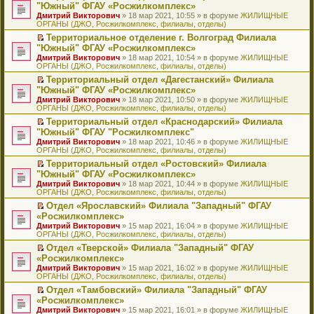
н
о
н
ч
н
р
т
П
"Южный" ФГАУ «Росжилкомплекс»
и
о
о
и
е
в
и
е
Дмитрий Викторович
» 18 мар 2021, 10:55 » в форуме
ЖИЛИЩНЫЕ
ю
б
м
т
п
о
к
р
ОРГАНЫ (ДЖО, Росжилкомплекс, филиалы, отделы)
щ
у
а
р
м
п
е
е
с
н
о
у
е
й
Территориальное отделение г. Волгоград Филиала
н
о
н
ч
н
р
т
П
"Южный" ФГАУ «Росжилкомплекс»
и
о
о
и
е
в
и
е
Дмитрий Викторович
» 18 мар 2021, 10:54 » в форуме
ЖИЛИЩНЫЕ
ю
б
м
т
п
о
к
р
ОРГАНЫ (ДЖО, Росжилкомплекс, филиалы, отделы)
щ
у
а
р
м
п
е
е
с
н
о
у
е
й
Территориальный отдел «Дагестанский» Филиала
н
о
н
ч
н
р
т
П
"Южный" ФГАУ «Росжилкомплекс»
и
о
о
и
е
в
и
е
Дмитрий Викторович
» 18 мар 2021, 10:50 » в форуме
ЖИЛИЩНЫЕ
ю
б
м
т
п
о
к
р
ОРГАНЫ (ДЖО, Росжилкомплекс, филиалы, отделы)
щ
у
а
р
м
п
е
е
с
н
о
у
е
й
Территориальный отдел «Краснодарский» Филиала
н
о
н
ч
н
р
т
П
"Южный" ФГАУ "Росжилкомплекс"
и
о
о
и
е
в
и
е
Дмитрий Викторович
» 18 мар 2021, 10:46 » в форуме
ЖИЛИЩНЫЕ
ю
б
м
т
п
о
к
р
ОРГАНЫ (ДЖО, Росжилкомплекс, филиалы, отделы)
щ
у
а
р
м
п
е
е
с
н
о
у
е
й
Территориальный отдел «Ростовский» Филиала
н
о
н
ч
н
р
т
П
"Южный" ФГАУ «Росжилкомплекс»
и
о
о
и
е
в
и
е
Дмитрий Викторович
» 18 мар 2021, 10:44 » в форуме
ЖИЛИЩНЫЕ
ю
б
м
т
п
о
к
р
ОРГАНЫ (ДЖО, Росжилкомплекс, филиалы, отделы)
щ
у
а
р
м
п
е
е
с
н
о
у
е
й
Отдел «Ярославский» Филиала "Западный" ФГАУ
н
о
н
ч
н
р
т
П
«Росжилкомплекс»
и
о
о
и
е
в
и
е
Дмитрий Викторович
» 15 мар 2021, 16:04 » в форуме
ЖИЛИЩНЫЕ
ю
б
м
т
п
о
к
р
ОРГАНЫ (ДЖО, Росжилкомплекс, филиалы, отделы)
щ
у
а
р
м
п
е
е
с
н
о
у
е
й
Отдел «Тверской» Филиала "Западный" ФГАУ
н
о
н
ч
н
р
т
П
«Росжилкомплекс»
и
о
о
и
е
в
и
е
Дмитрий Викторович
» 15 мар 2021, 16:02 » в форуме
ЖИЛИЩНЫЕ
ю
б
м
т
п
о
к
р
ОРГАНЫ (ДЖО, Росжилкомплекс, филиалы, отделы)
щ
у
а
р
м
п
е
е
с
н
о
у
е
й
Отдел «Тамбовский» Филиала "Западный" ФГАУ
н
о
н
ч
н
р
т
П
«Росжилкомплекс»
и
о
о
и
е
в
и
е
Дмитрий Викторович
» 15 мар 2021, 16:01 » в форуме
ЖИЛИЩНЫЕ
ю
б
м
т
п
о
к
р