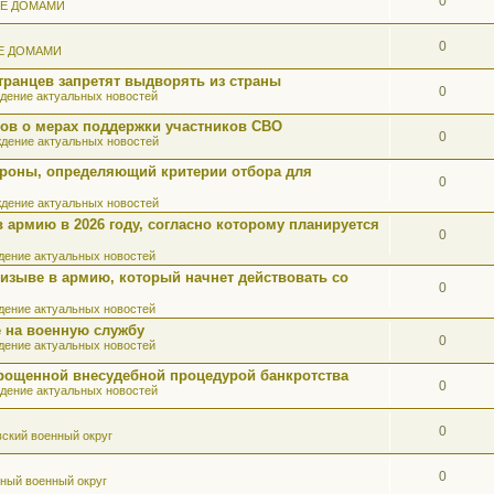
0
ИЕ ДОМАМИ
0
Е ДОМАМИ
ранцев запретят выдворять из страны
0
дение актуальных новостей
ов о мерах поддержки участников СВО
0
дение актуальных новостей
роны, определяющий критерии отбора для
0
дение актуальных новостей
 армию в 2026 году, согласно которому планируется
0
ение актуальных новостей
ризыве в армию, который начнет действовать со
0
ение актуальных новостей
 на военную службу
0
ение актуальных новостей
прощенной внесудебной процедурой банкротства
0
дение актуальных новостей
0
ский военный округ
0
ный военный округ