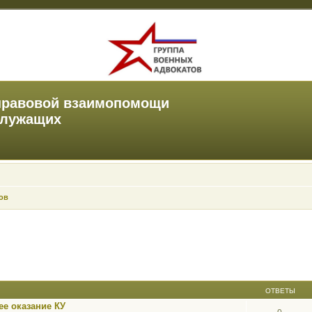
правовой взаимопомощи
служащих
ов
ОТВЕТЫ
е оказание КУ