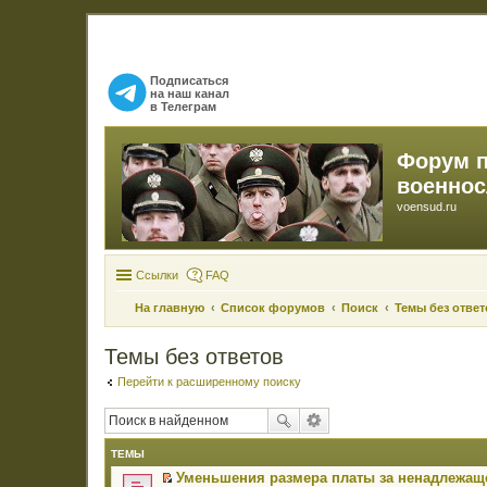
Подписаться
на наш канал
в Телеграм
Форум 
военно
voensud.ru
Ссылки
FAQ
На главную
Список форумов
Поиск
Темы без ответ
Темы без ответов
Перейти к расширенному поиску
ТЕМЫ
Уменьшения размера платы за ненадлежаще