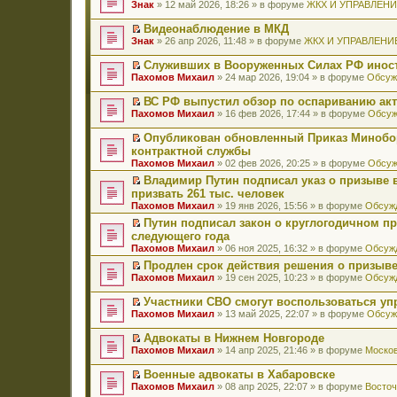
П
Знак
» 12 май 2026, 18:26 » в форуме
ЖКХ И УПРАВЛЕН
е
р
Видеонаблюдение в МКД
е
П
Знак
» 26 апр 2026, 11:48 » в форуме
ЖКХ И УПРАВЛЕНИ
й
е
т
р
Служивших в Вооруженных Силах РФ иност
и
е
П
к
Пахомов Михаил
» 24 мар 2026, 19:04 » в форуме
Обсуж
й
е
п
т
р
е
ВС РФ выпустил обзор по оспариванию акт
и
е
р
П
к
Пахомов Михаил
» 16 фев 2026, 17:44 » в форуме
Обсуж
й
в
е
п
т
о
р
е
Опубликован обновленный Приказ Минобо
и
м
е
р
П
к
контрактной службы
у
й
в
е
п
н
Пахомов Михаил
» 02 фев 2026, 20:25 » в форуме
Обсуж
т
о
р
е
е
и
м
е
Владимир Путин подписал указ о призыве в
р
п
к
у
й
П
в
призвать 261 тыс. человек
р
п
н
т
е
о
о
Пахомов Михаил
» 19 янв 2026, 15:56 » в форуме
Обсужд
е
е
и
р
м
ч
р
п
к
е
Путин подписал закон о круглогодичном п
у
и
в
р
п
й
П
н
следующего года
т
о
о
е
т
е
е
а
Пахомов Михаил
» 06 ноя 2025, 16:32 » в форуме
Обсужд
м
ч
р
и
р
п
н
у
и
в
к
е
Продлен срок действия решения о призыве
р
н
н
т
о
п
й
П
о
Пахомов Михаил
» 19 сен 2025, 10:23 » в форуме
Обсужд
о
е
а
м
е
т
е
ч
м
п
н
у
р
и
р
и
у
Участники СВО смогут воспользоваться у
р
н
н
в
к
е
т
с
П
о
Пахомов Михаил
» 13 май 2025, 22:07 » в форуме
Обсуж
о
е
о
п
й
а
о
е
ч
м
п
м
е
т
н
о
р
и
у
Адвокаты в Нижнем Новгороде
р
у
р
и
н
б
е
т
с
П
о
н
в
к
Пахомов Михаил
» 14 апр 2025, 21:46 » в форуме
Москов
о
щ
й
а
о
е
ч
е
о
п
м
е
т
н
о
р
и
п
м
е
у
Военные адвокаты в Хабаровске
н
и
н
б
е
т
р
у
р
с
П
и
к
Пахомов Михаил
» 08 апр 2025, 22:07 » в форуме
Восточ
о
щ
й
а
о
н
в
о
е
ю
п