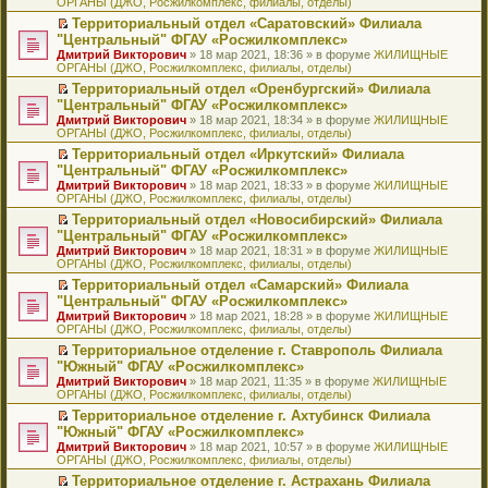
ОРГАНЫ (ДЖО, Росжилкомплекс, филиалы, отделы)
щ
у
а
р
м
п
е
е
с
н
о
у
е
й
Территориальный отдел «Саратовский» Филиала
н
о
н
ч
н
р
т
П
"Центральный" ФГАУ «Росжилкомплекс»
и
о
о
и
е
в
и
е
Дмитрий Викторович
» 18 мар 2021, 18:36 » в форуме
ЖИЛИЩНЫЕ
ю
б
м
т
п
о
к
р
ОРГАНЫ (ДЖО, Росжилкомплекс, филиалы, отделы)
щ
у
а
р
м
п
е
е
с
н
о
у
е
й
Территориальный отдел «Оренбургский» Филиала
н
о
н
ч
н
р
т
П
"Центральный" ФГАУ «Росжилкомплекс»
и
о
о
и
е
в
и
е
Дмитрий Викторович
» 18 мар 2021, 18:34 » в форуме
ЖИЛИЩНЫЕ
ю
б
м
т
п
о
к
р
ОРГАНЫ (ДЖО, Росжилкомплекс, филиалы, отделы)
щ
у
а
р
м
п
е
е
с
н
о
у
е
й
Территориальный отдел «Иркутский» Филиала
н
о
н
ч
н
р
т
П
"Центральный" ФГАУ «Росжилкомплекс»
и
о
о
и
е
в
и
е
Дмитрий Викторович
» 18 мар 2021, 18:33 » в форуме
ЖИЛИЩНЫЕ
ю
б
м
т
п
о
к
р
ОРГАНЫ (ДЖО, Росжилкомплекс, филиалы, отделы)
щ
у
а
р
м
п
е
е
с
н
о
у
е
й
Территориальный отдел «Новосибирский» Филиала
н
о
н
ч
н
р
т
П
"Центральный" ФГАУ «Росжилкомплекс»
и
о
о
и
е
в
и
е
Дмитрий Викторович
» 18 мар 2021, 18:31 » в форуме
ЖИЛИЩНЫЕ
ю
б
м
т
п
о
к
р
ОРГАНЫ (ДЖО, Росжилкомплекс, филиалы, отделы)
щ
у
а
р
м
п
е
е
с
н
о
у
е
й
Территориальный отдел «Самарский» Филиала
н
о
н
ч
н
р
т
П
"Центральный" ФГАУ «Росжилкомплекс»
и
о
о
и
е
в
и
е
Дмитрий Викторович
» 18 мар 2021, 18:28 » в форуме
ЖИЛИЩНЫЕ
ю
б
м
т
п
о
к
р
ОРГАНЫ (ДЖО, Росжилкомплекс, филиалы, отделы)
щ
у
а
р
м
п
е
е
с
н
о
у
е
й
Территориальное отделение г. Ставрополь Филиала
н
о
н
ч
н
р
т
П
"Южный" ФГАУ «Росжилкомплекс»
и
о
о
и
е
в
и
е
Дмитрий Викторович
» 18 мар 2021, 11:35 » в форуме
ЖИЛИЩНЫЕ
ю
б
м
т
п
о
к
р
ОРГАНЫ (ДЖО, Росжилкомплекс, филиалы, отделы)
щ
у
а
р
м
п
е
е
с
н
о
у
е
й
Территориальное отделение г. Ахтубинск Филиала
н
о
н
ч
н
р
т
П
"Южный" ФГАУ «Росжилкомплекс»
и
о
о
и
е
в
и
е
Дмитрий Викторович
» 18 мар 2021, 10:57 » в форуме
ЖИЛИЩНЫЕ
ю
б
м
т
п
о
к
р
ОРГАНЫ (ДЖО, Росжилкомплекс, филиалы, отделы)
щ
у
а
р
м
п
е
е
с
н
о
у
е
й
Территориальное отделение г. Астрахань Филиала