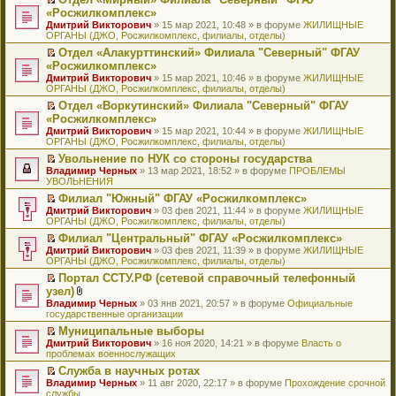
у
ю
б
н
ч
н
р
т
П
«Росжилкомплекс»
с
щ
о
и
е
в
и
е
о
Дмитрий Викторович
е
» 15 мар 2021, 10:48 » в форуме
ЖИЛИЩНЫЕ
м
т
п
о
к
р
о
ОРГАНЫ (ДЖО, Росжилкомплекс, филиалы, отделы)
н
у
а
р
м
п
е
б
и
с
н
о
у
е
й
Отдел «Алакурттинский» Филиала "Северный" ФГАУ
щ
ю
о
н
ч
н
р
т
П
«Росжилкомплекс»
е
о
о
и
е
в
и
е
н
Дмитрий Викторович
» 15 мар 2021, 10:46 » в форуме
ЖИЛИЩНЫЕ
б
м
т
п
о
к
р
и
ОРГАНЫ (ДЖО, Росжилкомплекс, филиалы, отделы)
щ
у
а
р
м
п
е
ю
е
с
н
о
у
е
й
Отдел «Воркутинский» Филиала "Северный" ФГАУ
н
о
н
ч
н
р
т
П
«Росжилкомплекс»
и
о
о
и
е
в
и
е
Дмитрий Викторович
» 15 мар 2021, 10:44 » в форуме
ЖИЛИЩНЫЕ
ю
б
м
т
п
о
к
р
ОРГАНЫ (ДЖО, Росжилкомплекс, филиалы, отделы)
щ
у
а
р
м
п
е
е
с
н
о
у
е
й
Увольнение по НУК со стороны государства
н
о
н
ч
н
р
т
П
Владимир Черных
» 13 мар 2021, 18:52 » в форуме
ПРОБЛЕМЫ
и
о
о
и
е
в
и
е
УВОЛЬНЕНИЯ
ю
б
м
т
п
о
к
р
Филиал "Южный" ФГАУ «Росжилкомплекс»
щ
у
а
р
м
п
е
П
Дмитрий Викторович
е
с
н
о
у
е
й
» 03 фев 2021, 11:44 » в форуме
ЖИЛИЩНЫЕ
е
ОРГАНЫ (ДЖО, Росжилкомплекс, филиалы, отделы)
н
о
н
ч
н
р
т
р
и
о
о
и
е
в
и
Филиал "Центральный" ФГАУ «Росжилкомплекс»
е
ю
б
м
т
п
о
к
П
Дмитрий Викторович
й
» 03 фев 2021, 11:39 » в форуме
ЖИЛИЩНЫЕ
щ
у
а
р
м
п
е
ОРГАНЫ (ДЖО, Росжилкомплекс, филиалы, отделы)
т
е
с
н
о
у
е
р
и
н
о
н
ч
н
р
Портал ССТУ.РФ (сетевой справочный телефонный
е
к
и
о
о
и
е
в
П
узел)
й
п
ю
б
м
т
п
о
е
т
В
Владимир Черных
е
» 03 янв 2021, 20:57 » в форуме
Официальные
щ
у
а
р
м
р
и
л
государственные организации
р
е
с
н
о
у
е
к
о
в
н
о
н
ч
н
й
Муниципальные выборы
п
ж
о
и
о
о
и
е
т
П
Дмитрий Викторович
е
е
» 16 ноя 2020, 14:21 » в форуме
Власть о
м
ю
б
м
т
п
и
е
проблемах военнослужащих
р
н
у
щ
у
а
р
к
р
в
и
н
е
с
н
о
Служба в научных ротах
п
е
о
я
е
н
о
н
ч
П
Владимир Черных
е
й
» 11 авг 2020, 22:17 » в форуме
Прохождение срочной
м
п
и
о
о
и
е
службы
р
т
у