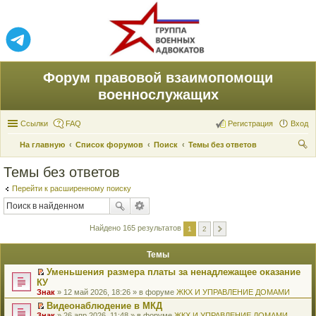
Форум правовой взаимопомощи
военнослужащих
Ссылки
FAQ
Регистрация
Вход
На главную
Список форумов
Поиск
Темы без ответов
ои
Темы без ответов
ск
Перейти к расширенному поиску
Найдено 165 результатов
1
2
Темы
Уменьшения размера платы за ненадлежащее оказание
П
КУ
е
Знак
» 12 май 2026, 18:26 » в форуме
ЖКХ И УПРАВЛЕНИЕ ДОМАМИ
р
е
Видеонаблюдение в МКД
й
П
Знак
» 26 апр 2026, 11:48 » в форуме
ЖКХ И УПРАВЛЕНИЕ ДОМАМИ