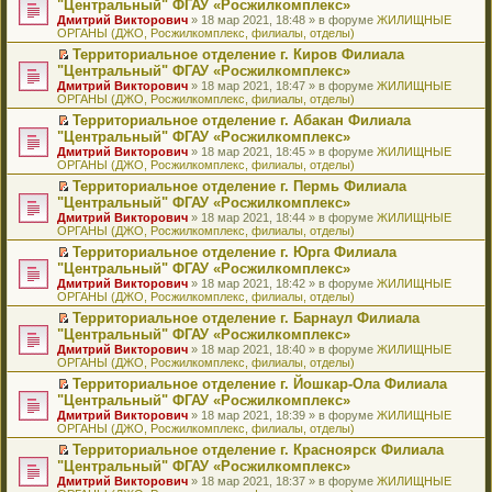
б
м
"Центральный" ФГАУ «Росжилкомплекс»
и
н
и
е
в
и
е
щ
у
ю
Дмитрий Викторович
» 18 мар 2021, 18:48 » в форуме
ЖИЛИЩНЫЕ
н
т
п
о
к
р
е
с
ОРГАНЫ (ДЖО, Росжилкомплекс, филиалы, отделы)
о
а
р
м
п
е
н
о
м
н
о
у
е
й
Территориальное отделение г. Киров Филиала
и
о
у
н
ч
н
р
т
П
ю
б
"Центральный" ФГАУ «Росжилкомплекс»
с
о
и
е
в
и
е
щ
Дмитрий Викторович
» 18 мар 2021, 18:47 » в форуме
ЖИЛИЩНЫЕ
о
м
т
п
о
к
р
е
ОРГАНЫ (ДЖО, Росжилкомплекс, филиалы, отделы)
о
у
а
р
м
п
е
н
б
с
н
о
у
е
й
Территориальное отделение г. Абакан Филиала
и
щ
о
н
ч
н
р
т
П
ю
"Центральный" ФГАУ «Росжилкомплекс»
е
о
о
и
е
в
и
е
Дмитрий Викторович
» 18 мар 2021, 18:45 » в форуме
ЖИЛИЩНЫЕ
н
б
м
т
п
о
к
р
ОРГАНЫ (ДЖО, Росжилкомплекс, филиалы, отделы)
и
щ
у
а
р
м
п
е
ю
е
с
н
о
у
е
й
Территориальное отделение г. Пермь Филиала
н
о
н
ч
н
р
т
П
"Центральный" ФГАУ «Росжилкомплекс»
и
о
о
и
е
в
и
е
Дмитрий Викторович
» 18 мар 2021, 18:44 » в форуме
ЖИЛИЩНЫЕ
ю
б
м
т
п
о
к
р
ОРГАНЫ (ДЖО, Росжилкомплекс, филиалы, отделы)
щ
у
а
р
м
п
е
е
с
н
о
у
е
й
Территориальное отделение г. Юрга Филиала
н
о
н
ч
н
р
т
П
"Центральный" ФГАУ «Росжилкомплекс»
и
о
о
и
е
в
и
е
Дмитрий Викторович
» 18 мар 2021, 18:42 » в форуме
ЖИЛИЩНЫЕ
ю
б
м
т
п
о
к
р
ОРГАНЫ (ДЖО, Росжилкомплекс, филиалы, отделы)
щ
у
а
р
м
п
е
е
с
н
о
у
е
й
Территориальное отделение г. Барнаул Филиала
н
о
н
ч
н
р
т
П
"Центральный" ФГАУ «Росжилкомплекс»
и
о
о
и
е
в
и
е
Дмитрий Викторович
» 18 мар 2021, 18:40 » в форуме
ЖИЛИЩНЫЕ
ю
б
м
т
п
о
к
р
ОРГАНЫ (ДЖО, Росжилкомплекс, филиалы, отделы)
щ
у
а
р
м
п
е
е
с
н
о
у
е
й
Территориальное отделение г. Йошкар-Ола Филиала
н
о
н
ч
н
р
т
П
"Центральный" ФГАУ «Росжилкомплекс»
и
о
о
и
е
в
и
е
Дмитрий Викторович
» 18 мар 2021, 18:39 » в форуме
ЖИЛИЩНЫЕ
ю
б
м
т
п
о
к
р
ОРГАНЫ (ДЖО, Росжилкомплекс, филиалы, отделы)
щ
у
а
р
м
п
е
е
с
н
о
у
е
й
Территориальное отделение г. Красноярск Филиала
н
о
н
ч
н
р
т
П
"Центральный" ФГАУ «Росжилкомплекс»
и
о
о
и
е
в
и
е
Дмитрий Викторович
» 18 мар 2021, 18:37 » в форуме
ЖИЛИЩНЫЕ
ю
б
м
т
п
о
к
р