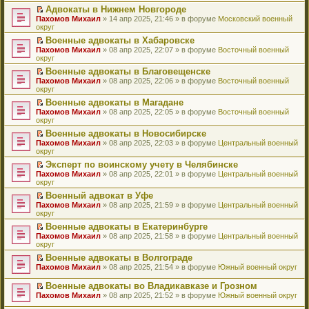
н
о
н
ч
у
е
й
Адвокаты в Нижнем Новгороде
и
о
о
и
н
р
т
П
Пахомов Михаил
» 14 апр 2025, 21:46 » в форуме
Московский военный
ю
б
м
т
е
в
и
е
округ
щ
у
а
п
о
к
р
е
с
н
Военные адвокаты в Хабаровске
р
м
п
е
н
о
н
П
Пахомов Михаил
о
у
е
й
» 08 апр 2025, 22:07 » в форуме
Восточный военный
и
о
о
е
округ
ч
н
р
т
ю
б
м
р
и
е
в
и
Военные адвокаты в Благовещенске
щ
у
е
т
п
о
к
П
Пахомов Михаил
е
с
й
» 08 апр 2025, 22:06 » в форуме
Восточный военный
а
р
м
п
е
округ
н
о
т
н
о
у
е
р
и
о
и
н
ч
н
р
Военные адвокаты в Магадане
е
ю
б
к
о
и
е
в
П
Пахомов Михаил
й
» 08 апр 2025, 22:05 » в форуме
Восточный военный
щ
п
м
т
п
о
е
округ
т
е
е
у
а
р
м
р
и
н
р
с
н
о
у
Военные адвокаты в Новосибирске
е
к
и
в
о
н
ч
н
П
Пахомов Михаил
й
» 08 апр 2025, 22:03 » в форуме
Центральный военный
п
ю
о
о
о
и
е
е
округ
т
е
м
б
м
т
п
р
и
р
у
Эксперт по воинскому учету в Челябинске
щ
у
а
р
е
к
в
н
П
Пахомов Михаил
е
с
н
о
й
» 08 апр 2025, 22:01 » в форуме
Центральный военный
п
о
е
е
округ
н
о
н
ч
т
е
м
п
р
и
о
о
и
и
р
у
Военный адвокат в Уфе
р
е
ю
б
м
т
к
в
н
П
Пахомов Михаил
о
й
» 08 апр 2025, 21:59 » в форуме
Центральный военный
щ
у
а
п
о
е
е
округ
ч
т
е
с
н
е
м
п
р
и
и
н
о
н
р
у
Военные адвокаты в Екатеринбурге
р
е
т
к
и
о
о
в
н
П
Пахомов Михаил
о
й
» 08 апр 2025, 21:58 » в форуме
Центральный военный
а
п
ю
б
м
о
е
е
округ
ч
т
н
е
щ
у
м
п
р
и
и
н
р
е
с
у
Военные адвокаты в Волгограде
р
е
т
к
о
в
н
о
н
П
Пахомов Михаил
о
й
» 08 апр 2025, 21:54 » в форуме
Южный военный округ
а
п
м
о
и
о
е
е
ч
т
н
е
у
м
ю
б
п
р
и
и
Военные адвокаты во Владикавказе и Грозном
н
р
с
у
щ
р
е
т
к
П
о
в
Пахомов Михаил
» 08 апр 2025, 21:52 » в форуме
Южный военный округ
о
н
е
о
й
а
п
е
м
о
о
е
н
ч
т
н
е