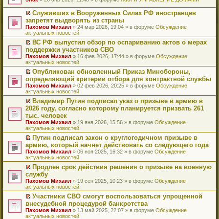
т
е
и
р
Служивших в Вооруженных Силах РФ иностранцев
к
е
П
запретят выдворять из страны
п
й
е
Пахомов Михаил
» 24 мар 2026, 19:04 » в форуме
Обсуждение
е
т
р
актуальных новостей
р
и
е
в
к
й
ВС РФ выпустил обзор по оспариванию актов о мерах
о
п
т
П
поддержки участников СВО
м
е
и
е
Пахомов Михаил
» 16 фев 2026, 17:44 » в форуме
Обсуждение
у
р
к
р
актуальных новостей
н
в
п
е
е
о
е
й
Опубликован обновленный Приказ Минобороны,
п
м
р
т
П
определяющий критерии отбора для контрактной службы
р
у
в
и
е
Пахомов Михаил
» 02 фев 2026, 20:25 » в форуме
Обсуждение
о
н
о
к
р
актуальных новостей
ч
е
м
п
е
и
п
у
е
й
Владимир Путин подписал указ о призыве в армию в
т
р
н
р
т
П
2026 году, согласно которому планируется призвать 261
а
о
е
в
и
е
тыс. человек
н
ч
п
о
к
р
н
и
Пахомов Михаил
» 19 янв 2026, 15:56 » в форуме
Обсуждение
р
м
п
е
о
т
актуальных новостей
о
у
е
й
м
а
ч
н
р
т
Путин подписал закон о круглогодичном призыве в
у
н
и
е
в
и
П
армию, который начнет действовать со следующего года
с
н
т
п
о
к
е
о
о
Пахомов Михаил
» 06 ноя 2025, 16:32 » в форуме
Обсуждение
а
р
м
п
р
о
м
актуальных новостей
н
о
у
е
е
б
у
н
ч
н
р
й
Продлен срок действия решения о призыве на военную
щ
с
о
и
е
в
т
П
службу
е
о
м
т
п
о
и
е
н
о
Пахомов Михаил
» 19 сен 2025, 10:23 » в форуме
Обсуждение
у
а
р
м
к
р
и
б
актуальных новостей
с
н
о
у
п
е
ю
щ
о
н
ч
н
е
й
Участники СВО смогут воспользоваться упрощенной
е
о
о
и
е
р
т
П
внесудебной процедурой банкротства
н
б
м
т
п
в
и
е
и
Пахомов Михаил
» 13 май 2025, 22:07 » в форуме
Обсуждение
щ
у
а
р
о
к
р
ю
актуальных новостей
е
с
н
о
м
п
е