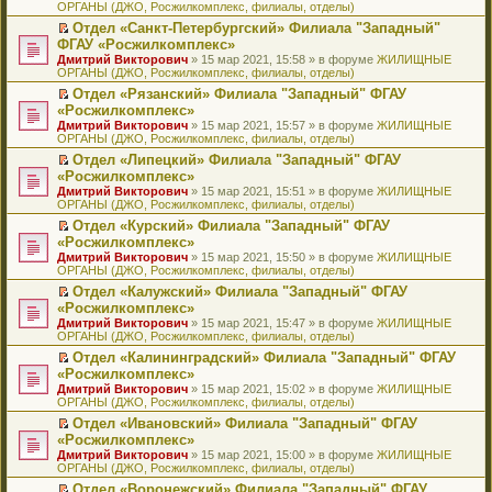
ОРГАНЫ (ДЖО, Росжилкомплекс, филиалы, отделы)
щ
у
а
р
м
п
е
е
с
н
о
у
е
й
Отдел «Санкт-Петербургский» Филиала "Западный"
н
о
н
ч
н
р
т
П
ФГАУ «Росжилкомплекс»
и
о
о
и
е
в
и
е
Дмитрий Викторович
» 15 мар 2021, 15:58 » в форуме
ЖИЛИЩНЫЕ
ю
б
м
т
п
о
к
р
ОРГАНЫ (ДЖО, Росжилкомплекс, филиалы, отделы)
щ
у
а
р
м
п
е
е
с
н
о
у
е
й
Отдел «Рязанский» Филиала "Западный" ФГАУ
н
о
н
ч
н
р
т
П
«Росжилкомплекс»
и
о
о
и
е
в
и
е
Дмитрий Викторович
» 15 мар 2021, 15:57 » в форуме
ЖИЛИЩНЫЕ
ю
б
м
т
п
о
к
р
ОРГАНЫ (ДЖО, Росжилкомплекс, филиалы, отделы)
щ
у
а
р
м
п
е
е
с
н
о
у
е
й
Отдел «Липецкий» Филиала "Западный" ФГАУ
н
о
н
ч
н
р
т
П
«Росжилкомплекс»
и
о
о
и
е
в
и
е
Дмитрий Викторович
» 15 мар 2021, 15:51 » в форуме
ЖИЛИЩНЫЕ
ю
б
м
т
п
о
к
р
ОРГАНЫ (ДЖО, Росжилкомплекс, филиалы, отделы)
щ
у
а
р
м
п
е
е
с
н
о
у
е
й
Отдел «Курский» Филиала "Западный" ФГАУ
н
о
н
ч
н
р
т
П
«Росжилкомплекс»
и
о
о
и
е
в
и
е
Дмитрий Викторович
» 15 мар 2021, 15:50 » в форуме
ЖИЛИЩНЫЕ
ю
б
м
т
п
о
к
р
ОРГАНЫ (ДЖО, Росжилкомплекс, филиалы, отделы)
щ
у
а
р
м
п
е
е
с
н
о
у
е
й
Отдел «Калужский» Филиала "Западный" ФГАУ
н
о
н
ч
н
р
т
П
«Росжилкомплекс»
и
о
о
и
е
в
и
е
Дмитрий Викторович
» 15 мар 2021, 15:47 » в форуме
ЖИЛИЩНЫЕ
ю
б
м
т
п
о
к
р
ОРГАНЫ (ДЖО, Росжилкомплекс, филиалы, отделы)
щ
у
а
р
м
п
е
е
с
н
о
у
е
й
Отдел «Калининградский» Филиала "Западный" ФГАУ
н
о
н
ч
н
р
т
П
«Росжилкомплекс»
и
о
о
и
е
в
и
е
Дмитрий Викторович
» 15 мар 2021, 15:02 » в форуме
ЖИЛИЩНЫЕ
ю
б
м
т
п
о
к
р
ОРГАНЫ (ДЖО, Росжилкомплекс, филиалы, отделы)
щ
у
а
р
м
п
е
е
с
н
о
у
е
й
Отдел «Ивановский» Филиала "Западный" ФГАУ
н
о
н
ч
н
р
т
П
«Росжилкомплекс»
и
о
о
и
е
в
и
е
Дмитрий Викторович
» 15 мар 2021, 15:00 » в форуме
ЖИЛИЩНЫЕ
ю
б
м
т
п
о
к
р
ОРГАНЫ (ДЖО, Росжилкомплекс, филиалы, отделы)
щ
у
а
р
м
п
е
е
с
н
о
у
е
й
Отдел «Воронежский» Филиала "Западный" ФГАУ