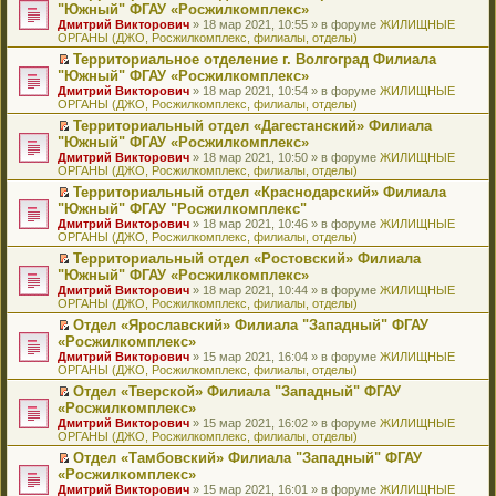
н
о
н
ч
н
р
т
П
"Южный" ФГАУ «Росжилкомплекс»
и
о
о
и
е
в
и
е
Дмитрий Викторович
» 18 мар 2021, 10:55 » в форуме
ЖИЛИЩНЫЕ
ю
б
м
т
п
о
к
р
ОРГАНЫ (ДЖО, Росжилкомплекс, филиалы, отделы)
щ
у
а
р
м
п
е
е
с
н
о
у
е
й
Территориальное отделение г. Волгоград Филиала
н
о
н
ч
н
р
т
П
"Южный" ФГАУ «Росжилкомплекс»
и
о
о
и
е
в
и
е
Дмитрий Викторович
» 18 мар 2021, 10:54 » в форуме
ЖИЛИЩНЫЕ
ю
б
м
т
п
о
к
р
ОРГАНЫ (ДЖО, Росжилкомплекс, филиалы, отделы)
щ
у
а
р
м
п
е
е
с
н
о
у
е
й
Территориальный отдел «Дагестанский» Филиала
н
о
н
ч
н
р
т
П
"Южный" ФГАУ «Росжилкомплекс»
и
о
о
и
е
в
и
е
Дмитрий Викторович
» 18 мар 2021, 10:50 » в форуме
ЖИЛИЩНЫЕ
ю
б
м
т
п
о
к
р
ОРГАНЫ (ДЖО, Росжилкомплекс, филиалы, отделы)
щ
у
а
р
м
п
е
е
с
н
о
у
е
й
Территориальный отдел «Краснодарский» Филиала
н
о
н
ч
н
р
т
П
"Южный" ФГАУ "Росжилкомплекс"
и
о
о
и
е
в
и
е
Дмитрий Викторович
» 18 мар 2021, 10:46 » в форуме
ЖИЛИЩНЫЕ
ю
б
м
т
п
о
к
р
ОРГАНЫ (ДЖО, Росжилкомплекс, филиалы, отделы)
щ
у
а
р
м
п
е
е
с
н
о
у
е
й
Территориальный отдел «Ростовский» Филиала
н
о
н
ч
н
р
т
П
"Южный" ФГАУ «Росжилкомплекс»
и
о
о
и
е
в
и
е
Дмитрий Викторович
» 18 мар 2021, 10:44 » в форуме
ЖИЛИЩНЫЕ
ю
б
м
т
п
о
к
р
ОРГАНЫ (ДЖО, Росжилкомплекс, филиалы, отделы)
щ
у
а
р
м
п
е
е
с
н
о
у
е
й
Отдел «Ярославский» Филиала "Западный" ФГАУ
н
о
н
ч
н
р
т
П
«Росжилкомплекс»
и
о
о
и
е
в
и
е
Дмитрий Викторович
» 15 мар 2021, 16:04 » в форуме
ЖИЛИЩНЫЕ
ю
б
м
т
п
о
к
р
ОРГАНЫ (ДЖО, Росжилкомплекс, филиалы, отделы)
щ
у
а
р
м
п
е
е
с
н
о
у
е
й
Отдел «Тверской» Филиала "Западный" ФГАУ
н
о
н
ч
н
р
т
П
«Росжилкомплекс»
и
о
о
и
е
в
и
е
Дмитрий Викторович
» 15 мар 2021, 16:02 » в форуме
ЖИЛИЩНЫЕ
ю
б
м
т
п
о
к
р
ОРГАНЫ (ДЖО, Росжилкомплекс, филиалы, отделы)
щ
у
а
р
м
п
е
е
с
н
о
у
е
й
Отдел «Тамбовский» Филиала "Западный" ФГАУ
н
о
н
ч
н
р
т
П
«Росжилкомплекс»
и
о
о
и
е
в
и
е
Дмитрий Викторович
» 15 мар 2021, 16:01 » в форуме
ЖИЛИЩНЫЕ
ю
б
м
т
п
о
к
р