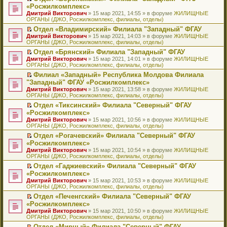
н
о
н
ч
н
р
т
П
«Росжилкомплекс»
и
о
о
и
е
в
и
е
Дмитрий Викторович
» 15 мар 2021, 14:55 » в форуме
ЖИЛИЩНЫЕ
ю
б
м
т
п
о
к
р
ОРГАНЫ (ДЖО, Росжилкомплекс, филиалы, отделы)
щ
у
а
р
м
п
е
е
с
н
о
у
е
й
Отдел «Владимирский» Филиала "Западный" ФГАУ
н
о
н
ч
н
р
т
П
Дмитрий Викторович
» 15 мар 2021, 14:03 » в форуме
ЖИЛИЩНЫЕ
и
о
о
и
е
в
и
е
ОРГАНЫ (ДЖО, Росжилкомплекс, филиалы, отделы)
ю
б
м
т
п
о
к
р
Отдел «Брянский» Филиала "Западный" ФГАУ
щ
у
а
р
м
п
е
П
Дмитрий Викторович
е
с
н
о
у
е
й
» 15 мар 2021, 14:01 » в форуме
ЖИЛИЩНЫЕ
е
ОРГАНЫ (ДЖО, Росжилкомплекс, филиалы, отделы)
н
о
н
ч
н
р
т
р
и
о
о
и
е
в
и
Филиал «Западный» Республика Молдова Филиала
е
ю
б
м
т
п
о
к
П
"Западный" ФГАУ «Росжилкомплекс»
й
щ
у
а
р
м
п
е
т
Дмитрий Викторович
е
с
н
о
у
е
» 15 мар 2021, 13:58 » в форуме
ЖИЛИЩНЫЕ
р
и
ОРГАНЫ (ДЖО, Росжилкомплекс, филиалы, отделы)
н
о
н
ч
н
р
е
к
и
о
о
и
е
в
й
Отдел «Тиксинский» Филиала "Северный" ФГАУ
п
ю
б
м
т
п
о
т
П
«Росжилкомплекс»
е
щ
у
а
р
м
и
е
р
Дмитрий Викторович
е
с
н
о
у
» 15 мар 2021, 10:56 » в форуме
ЖИЛИЩНЫЕ
к
р
в
ОРГАНЫ (ДЖО, Росжилкомплекс, филиалы, отделы)
н
о
н
ч
н
п
е
о
и
о
о
и
е
е
й
Отдел «Рогачевский» Филиала "Северный" ФГАУ
м
ю
б
м
т
п
р
т
П
«Росжилкомплекс»
у
щ
у
а
р
в
и
е
н
Дмитрий Викторович
е
с
н
о
» 15 мар 2021, 10:54 » в форуме
ЖИЛИЩНЫЕ
о
к
р
е
ОРГАНЫ (ДЖО, Росжилкомплекс, филиалы, отделы)
н
о
н
ч
м
п
е
п
и
о
о
и
у
е
й
Отдел «Гаджиевский» Филиала "Северный" ФГАУ
р
ю
б
м
т
н
р
т
П
«Росжилкомплекс»
о
щ
у
а
е
в
и
е
ч
Дмитрий Викторович
е
с
н
» 15 мар 2021, 10:53 » в форуме
ЖИЛИЩНЫЕ
п
о
к
р
и
ОРГАНЫ (ДЖО, Росжилкомплекс, филиалы, отделы)
н
о
н
р
м
п
е
т
и
о
о
о
у
е
й
Отдел «Печенгский» Филиала "Северный" ФГАУ
а
ю
б
м
ч
н
р
т
П
«Росжилкомплекс»
н
щ
у
и
е
в
и
е
н
Дмитрий Викторович
е
с
» 15 мар 2021, 10:50 » в форуме
ЖИЛИЩНЫЕ
т
п
о
к
р
о
ОРГАНЫ (ДЖО, Росжилкомплекс, филиалы, отделы)
н
о
а
р
м
п
е
м
и
о
н
о
у
е
й
Отдел «Мирный» Филиала "Северный" ФГАУ