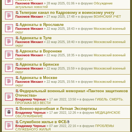
и
т
к
о
в
е
щ
н
Пахомов Михаил
о
» 28 мар 2025, 01:06 » в форуме
Обсуждение
о
ю
а
п
м
о
р
е
е
актуальных новостей
ч
о
н
е
у
м
е
н
п
и
б
н
р
с
у
й
Телеграм канал по Кадровому и воинскому учету
и
р
т
щ
о
в
о
н
т
П
ю
Пахомов Михаил
о
» 27 мар 2025, 17:48 » в форуме
ВОИНСКИЙ УЧЕТ
а
е
м
о
о
е
и
е
ч
н
н
у
м
б
п
к
р
и
Адвокаты в Ярославле
н
и
с
у
щ
р
п
е
т
П
о
ю
Пахомов Михаил
» 22 мар 2025, 18:43 » в форуме
Московский военный
о
н
е
о
е
й
а
е
м
округ
о
е
н
ч
р
т
н
р
у
б
п
и
и
в
и
Адвокаты в Туле
н
е
с
щ
р
ю
т
о
к
П
о
Пахомов Михаил
й
» 22 мар 2025, 18:40 » в форуме
Московский военный
о
е
о
а
м
п
е
м
округ
т
о
н
ч
н
у
е
р
у
и
б
и
и
Адвокаты в Воронеже
н
н
р
е
с
к
щ
ю
т
П
о
е
в
Пахомов Михаил
й
» 22 мар 2025, 18:35 » в форуме
Московский военный
о
п
е
а
е
м
п
о
округ
т
о
е
н
н
р
у
р
м
и
б
р
и
Адвокаты в Брянске
н
е
с
о
у
к
щ
в
ю
П
о
Пахомов Михаил
й
» 22 мар 2025, 15:59 » в форуме
Московский военный
о
ч
н
п
е
о
е
м
округ
т
о
и
е
е
н
м
р
у
и
б
т
п
р
и
у
Адвокаты в Москве
е
с
к
щ
а
р
в
ю
н
П
Пахомов Михаил
й
» 22 мар 2025, 15:56 » в форуме
Московский военный
о
п
е
н
о
о
е
е
округ
т
о
е
н
н
ч
м
п
р
и
б
р
и
о
и
у
Федеральный военный мемориал «Пантеон защитников
р
е
к
щ
в
ю
м
т
н
П
Отечества»
о
й
п
е
о
у
а
е
е
ч
т
Владимир Черных
е
» 17 авг 2022, 13:50 » в форуме
ГИБЕЛЬ. СМЕРТЬ.
н
м
с
н
п
р
и
и
ПРОПАЖА БЕЗ ВЕСТИ
р
и
у
о
н
р
е
т
к
в
ю
н
о
о
о
й
Военно-врачебная и Летная Экспертизы
а
п
о
е
б
м
ч
т
П
Владимир Черных
н
е
» 17 авг 2022, 12:26 » в форуме
МЕДИЦИНСКОЕ
м
п
щ
у
и
и
е
ОБСЛУЖИВАНИЕ
н
р
у
р
е
с
т
к
р
о
в
н
о
Служебное жилье в ФСБ
н
о
а
п
е
м
о
е
ч
П
В
и
о
Владимир Черных
н
е
й
» 07 авг 2022, 22:16 » в форуме
ПРОБЛЕМЫ
у
м
п
и
е
л
ю
б
СЛУЖЕБНОГО ЖИЛЬЯ
н
р
т
с
у
р
т
р
о