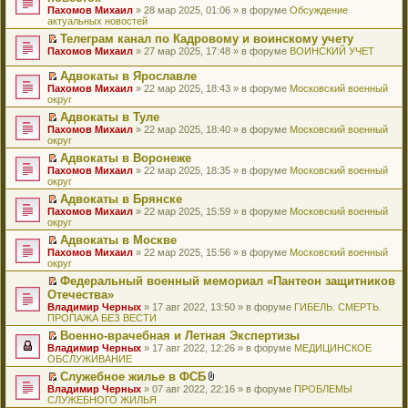
и
т
к
о
в
е
щ
н
Пахомов Михаил
о
» 28 мар 2025, 01:06 » в форуме
Обсуждение
о
ю
а
п
м
о
р
е
е
актуальных новостей
ч
о
н
е
у
м
е
н
п
и
б
н
р
с
у
й
Телеграм канал по Кадровому и воинскому учету
и
р
т
щ
о
в
о
н
т
П
ю
Пахомов Михаил
о
» 27 мар 2025, 17:48 » в форуме
ВОИНСКИЙ УЧЕТ
а
е
м
о
о
е
и
е
ч
н
н
у
м
б
п
к
р
и
Адвокаты в Ярославле
н
и
с
у
щ
р
п
е
т
П
о
ю
Пахомов Михаил
» 22 мар 2025, 18:43 » в форуме
Московский военный
о
н
е
о
е
й
а
е
м
округ
о
е
н
ч
р
т
н
р
у
б
п
и
и
в
и
Адвокаты в Туле
н
е
с
щ
р
ю
т
о
к
П
о
Пахомов Михаил
й
» 22 мар 2025, 18:40 » в форуме
Московский военный
о
е
о
а
м
п
е
м
округ
т
о
н
ч
н
у
е
р
у
и
б
и
и
Адвокаты в Воронеже
н
н
р
е
с
к
щ
ю
т
П
о
е
в
Пахомов Михаил
й
» 22 мар 2025, 18:35 » в форуме
Московский военный
о
п
е
а
е
м
п
о
округ
т
о
е
н
н
р
у
р
м
и
б
р
и
Адвокаты в Брянске
н
е
с
о
у
к
щ
в
ю
П
о
Пахомов Михаил
й
» 22 мар 2025, 15:59 » в форуме
Московский военный
о
ч
н
п
е
о
е
м
округ
т
о
и
е
е
н
м
р
у
и
б
т
п
р
и
у
Адвокаты в Москве
е
с
к
щ
а
р
в
ю
н
П
Пахомов Михаил
й
» 22 мар 2025, 15:56 » в форуме
Московский военный
о
п
е
н
о
о
е
е
округ
т
о
е
н
н
ч
м
п
р
и
б
р
и
о
и
у
Федеральный военный мемориал «Пантеон защитников
р
е
к
щ
в
ю
м
т
н
П
Отечества»
о
й
п
е
о
у
а
е
е
ч
т
Владимир Черных
е
» 17 авг 2022, 13:50 » в форуме
ГИБЕЛЬ. СМЕРТЬ.
н
м
с
н
п
р
и
и
ПРОПАЖА БЕЗ ВЕСТИ
р
и
у
о
н
р
е
т
к
в
ю
н
о
о
о
й
Военно-врачебная и Летная Экспертизы
а
п
о
е
б
м
ч
т
П
Владимир Черных
н
е
» 17 авг 2022, 12:26 » в форуме
МЕДИЦИНСКОЕ
м
п
щ
у
и
и
е
ОБСЛУЖИВАНИЕ
н
р
у
р
е
с
т
к
р
о
в
н
о
Служебное жилье в ФСБ
н
о
а
п
е
м
о
е
ч
П
В
и
о
Владимир Черных
н
е
й
» 07 авг 2022, 22:16 » в форуме
ПРОБЛЕМЫ
у
м
п
и
е
л
ю
б
СЛУЖЕБНОГО ЖИЛЬЯ
н
р
т
с
у
р
т
р
о