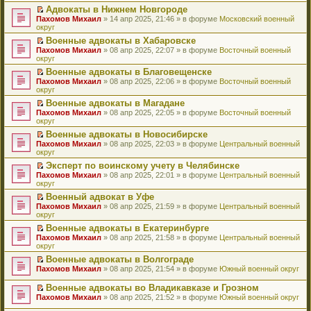
н
о
н
ч
у
е
й
Адвокаты в Нижнем Новгороде
и
о
о
и
н
р
т
П
Пахомов Михаил
» 14 апр 2025, 21:46 » в форуме
Московский военный
ю
б
м
т
е
в
и
е
округ
щ
у
а
п
о
к
р
е
с
н
Военные адвокаты в Хабаровске
р
м
п
е
н
о
н
П
Пахомов Михаил
о
у
е
й
» 08 апр 2025, 22:07 » в форуме
Восточный военный
и
о
о
е
округ
ч
н
р
т
ю
б
м
р
и
е
в
и
Военные адвокаты в Благовещенске
щ
у
е
т
п
о
к
П
Пахомов Михаил
е
с
й
» 08 апр 2025, 22:06 » в форуме
Восточный военный
а
р
м
п
е
округ
н
о
т
н
о
у
е
р
и
о
и
н
ч
н
р
Военные адвокаты в Магадане
е
ю
б
к
о
и
е
в
П
Пахомов Михаил
й
» 08 апр 2025, 22:05 » в форуме
Восточный военный
щ
п
м
т
п
о
е
округ
т
е
е
у
а
р
м
р
и
н
р
с
н
о
у
Военные адвокаты в Новосибирске
е
к
и
в
о
н
ч
н
П
Пахомов Михаил
й
» 08 апр 2025, 22:03 » в форуме
Центральный военный
п
ю
о
о
о
и
е
е
округ
т
е
м
б
м
т
п
р
и
р
у
Эксперт по воинскому учету в Челябинске
щ
у
а
р
е
к
в
н
П
Пахомов Михаил
е
с
н
о
й
» 08 апр 2025, 22:01 » в форуме
Центральный военный
п
о
е
е
округ
н
о
н
ч
т
е
м
п
р
и
о
о
и
и
р
у
Военный адвокат в Уфе
р
е
ю
б
м
т
к
в
н
П
Пахомов Михаил
о
й
» 08 апр 2025, 21:59 » в форуме
Центральный военный
щ
у
а
п
о
е
е
округ
ч
т
е
с
н
е
м
п
р
и
и
н
о
н
р
у
Военные адвокаты в Екатеринбурге
р
е
т
к
и
о
о
в
н
П
Пахомов Михаил
о
й
» 08 апр 2025, 21:58 » в форуме
Центральный военный
а
п
ю
б
м
о
е
е
округ
ч
т
н
е
щ
у
м
п
р
и
и
н
р
е
с
у
Военные адвокаты в Волгограде
р
е
т
к
о
в
н
о
н
П
Пахомов Михаил
о
й
» 08 апр 2025, 21:54 » в форуме
Южный военный округ
а
п
м
о
и
о
е
е
ч
т
н
е
у
м
ю
б
п
р
и
и
Военные адвокаты во Владикавказе и Грозном
н
р
с
у
щ
р
е
т
к
П
о
в
Пахомов Михаил
» 08 апр 2025, 21:52 » в форуме
Южный военный округ
о
н
е
о
й
а
п
е
м
о
о
е
н
ч
т
н
е