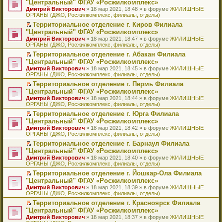
б
м
"Центральный" ФГАУ «Росжилкомплекс»
и
н
и
е
в
и
е
щ
у
ю
Дмитрий Викторович
» 18 мар 2021, 18:48 » в форуме
ЖИЛИЩНЫЕ
н
т
п
о
к
р
е
с
ОРГАНЫ (ДЖО, Росжилкомплекс, филиалы, отделы)
о
а
р
м
п
е
н
о
м
н
о
у
е
й
Территориальное отделение г. Киров Филиала
и
о
у
н
ч
н
р
т
П
ю
б
"Центральный" ФГАУ «Росжилкомплекс»
с
о
и
е
в
и
е
щ
Дмитрий Викторович
» 18 мар 2021, 18:47 » в форуме
ЖИЛИЩНЫЕ
о
м
т
п
о
к
р
е
ОРГАНЫ (ДЖО, Росжилкомплекс, филиалы, отделы)
о
у
а
р
м
п
е
н
б
с
н
о
у
е
й
Территориальное отделение г. Абакан Филиала
и
щ
о
н
ч
н
р
т
П
ю
"Центральный" ФГАУ «Росжилкомплекс»
е
о
о
и
е
в
и
е
Дмитрий Викторович
» 18 мар 2021, 18:45 » в форуме
ЖИЛИЩНЫЕ
н
б
м
т
п
о
к
р
ОРГАНЫ (ДЖО, Росжилкомплекс, филиалы, отделы)
и
щ
у
а
р
м
п
е
ю
е
с
н
о
у
е
й
Территориальное отделение г. Пермь Филиала
н
о
н
ч
н
р
т
П
"Центральный" ФГАУ «Росжилкомплекс»
и
о
о
и
е
в
и
е
Дмитрий Викторович
» 18 мар 2021, 18:44 » в форуме
ЖИЛИЩНЫЕ
ю
б
м
т
п
о
к
р
ОРГАНЫ (ДЖО, Росжилкомплекс, филиалы, отделы)
щ
у
а
р
м
п
е
е
с
н
о
у
е
й
Территориальное отделение г. Юрга Филиала
н
о
н
ч
н
р
т
П
"Центральный" ФГАУ «Росжилкомплекс»
и
о
о
и
е
в
и
е
Дмитрий Викторович
» 18 мар 2021, 18:42 » в форуме
ЖИЛИЩНЫЕ
ю
б
м
т
п
о
к
р
ОРГАНЫ (ДЖО, Росжилкомплекс, филиалы, отделы)
щ
у
а
р
м
п
е
е
с
н
о
у
е
й
Территориальное отделение г. Барнаул Филиала
н
о
н
ч
н
р
т
П
"Центральный" ФГАУ «Росжилкомплекс»
и
о
о
и
е
в
и
е
Дмитрий Викторович
» 18 мар 2021, 18:40 » в форуме
ЖИЛИЩНЫЕ
ю
б
м
т
п
о
к
р
ОРГАНЫ (ДЖО, Росжилкомплекс, филиалы, отделы)
щ
у
а
р
м
п
е
е
с
н
о
у
е
й
Территориальное отделение г. Йошкар-Ола Филиала
н
о
н
ч
н
р
т
П
"Центральный" ФГАУ «Росжилкомплекс»
и
о
о
и
е
в
и
е
Дмитрий Викторович
» 18 мар 2021, 18:39 » в форуме
ЖИЛИЩНЫЕ
ю
б
м
т
п
о
к
р
ОРГАНЫ (ДЖО, Росжилкомплекс, филиалы, отделы)
щ
у
а
р
м
п
е
е
с
н
о
у
е
й
Территориальное отделение г. Красноярск Филиала
н
о
н
ч
н
р
т
П
"Центральный" ФГАУ «Росжилкомплекс»
и
о
о
и
е
в
и
е
Дмитрий Викторович
» 18 мар 2021, 18:37 » в форуме
ЖИЛИЩНЫЕ
ю
б
м
т
п
о
к
р