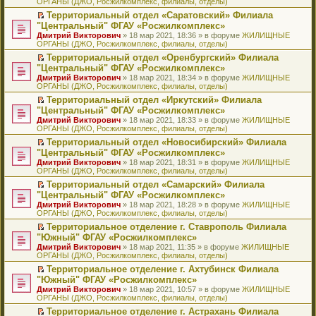
ОРГАНЫ (ДЖО, Росжилкомплекс, филиалы, отделы)
щ
у
а
р
м
п
е
е
с
н
о
у
е
й
Территориальный отдел «Саратовский» Филиала
н
о
н
ч
н
р
т
П
"Центральный" ФГАУ «Росжилкомплекс»
и
о
о
и
е
в
и
е
Дмитрий Викторович
» 18 мар 2021, 18:36 » в форуме
ЖИЛИЩНЫЕ
ю
б
м
т
п
о
к
р
ОРГАНЫ (ДЖО, Росжилкомплекс, филиалы, отделы)
щ
у
а
р
м
п
е
е
с
н
о
у
е
й
Территориальный отдел «Оренбургский» Филиала
н
о
н
ч
н
р
т
П
"Центральный" ФГАУ «Росжилкомплекс»
и
о
о
и
е
в
и
е
Дмитрий Викторович
» 18 мар 2021, 18:34 » в форуме
ЖИЛИЩНЫЕ
ю
б
м
т
п
о
к
р
ОРГАНЫ (ДЖО, Росжилкомплекс, филиалы, отделы)
щ
у
а
р
м
п
е
е
с
н
о
у
е
й
Территориальный отдел «Иркутский» Филиала
н
о
н
ч
н
р
т
П
"Центральный" ФГАУ «Росжилкомплекс»
и
о
о
и
е
в
и
е
Дмитрий Викторович
» 18 мар 2021, 18:33 » в форуме
ЖИЛИЩНЫЕ
ю
б
м
т
п
о
к
р
ОРГАНЫ (ДЖО, Росжилкомплекс, филиалы, отделы)
щ
у
а
р
м
п
е
е
с
н
о
у
е
й
Территориальный отдел «Новосибирский» Филиала
н
о
н
ч
н
р
т
П
"Центральный" ФГАУ «Росжилкомплекс»
и
о
о
и
е
в
и
е
Дмитрий Викторович
» 18 мар 2021, 18:31 » в форуме
ЖИЛИЩНЫЕ
ю
б
м
т
п
о
к
р
ОРГАНЫ (ДЖО, Росжилкомплекс, филиалы, отделы)
щ
у
а
р
м
п
е
е
с
н
о
у
е
й
Территориальный отдел «Самарский» Филиала
н
о
н
ч
н
р
т
П
"Центральный" ФГАУ «Росжилкомплекс»
и
о
о
и
е
в
и
е
Дмитрий Викторович
» 18 мар 2021, 18:28 » в форуме
ЖИЛИЩНЫЕ
ю
б
м
т
п
о
к
р
ОРГАНЫ (ДЖО, Росжилкомплекс, филиалы, отделы)
щ
у
а
р
м
п
е
е
с
н
о
у
е
й
Территориальное отделение г. Ставрополь Филиала
н
о
н
ч
н
р
т
П
"Южный" ФГАУ «Росжилкомплекс»
и
о
о
и
е
в
и
е
Дмитрий Викторович
» 18 мар 2021, 11:35 » в форуме
ЖИЛИЩНЫЕ
ю
б
м
т
п
о
к
р
ОРГАНЫ (ДЖО, Росжилкомплекс, филиалы, отделы)
щ
у
а
р
м
п
е
е
с
н
о
у
е
й
Территориальное отделение г. Ахтубинск Филиала
н
о
н
ч
н
р
т
П
"Южный" ФГАУ «Росжилкомплекс»
и
о
о
и
е
в
и
е
Дмитрий Викторович
» 18 мар 2021, 10:57 » в форуме
ЖИЛИЩНЫЕ
ю
б
м
т
п
о
к
р
ОРГАНЫ (ДЖО, Росжилкомплекс, филиалы, отделы)
щ
у
а
р
м
п
е
е
с
н
о
у
е
й
Территориальное отделение г. Астрахань Филиала