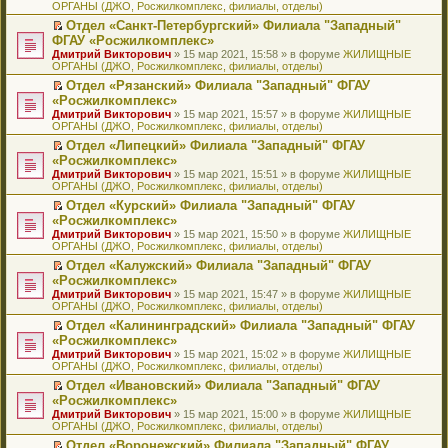
ОРГАНЫ (ДЖО, Росжилкомплекс, филиалы, отделы)
щ
у
а
р
м
п
е
е
с
н
о
у
е
й
Отдел «Санкт-Петербургский» Филиала "Западный"
н
о
н
ч
н
р
т
П
ФГАУ «Росжилкомплекс»
и
о
о
и
е
в
и
е
Дмитрий Викторович
» 15 мар 2021, 15:58 » в форуме
ЖИЛИЩНЫЕ
ю
б
м
т
п
о
к
р
ОРГАНЫ (ДЖО, Росжилкомплекс, филиалы, отделы)
щ
у
а
р
м
п
е
е
с
н
о
у
е
й
Отдел «Рязанский» Филиала "Западный" ФГАУ
н
о
н
ч
н
р
т
П
«Росжилкомплекс»
и
о
о
и
е
в
и
е
Дмитрий Викторович
» 15 мар 2021, 15:57 » в форуме
ЖИЛИЩНЫЕ
ю
б
м
т
п
о
к
р
ОРГАНЫ (ДЖО, Росжилкомплекс, филиалы, отделы)
щ
у
а
р
м
п
е
е
с
н
о
у
е
й
Отдел «Липецкий» Филиала "Западный" ФГАУ
н
о
н
ч
н
р
т
П
«Росжилкомплекс»
и
о
о
и
е
в
и
е
Дмитрий Викторович
» 15 мар 2021, 15:51 » в форуме
ЖИЛИЩНЫЕ
ю
б
м
т
п
о
к
р
ОРГАНЫ (ДЖО, Росжилкомплекс, филиалы, отделы)
щ
у
а
р
м
п
е
е
с
н
о
у
е
й
Отдел «Курский» Филиала "Западный" ФГАУ
н
о
н
ч
н
р
т
П
«Росжилкомплекс»
и
о
о
и
е
в
и
е
Дмитрий Викторович
» 15 мар 2021, 15:50 » в форуме
ЖИЛИЩНЫЕ
ю
б
м
т
п
о
к
р
ОРГАНЫ (ДЖО, Росжилкомплекс, филиалы, отделы)
щ
у
а
р
м
п
е
е
с
н
о
у
е
й
Отдел «Калужский» Филиала "Западный" ФГАУ
н
о
н
ч
н
р
т
П
«Росжилкомплекс»
и
о
о
и
е
в
и
е
Дмитрий Викторович
» 15 мар 2021, 15:47 » в форуме
ЖИЛИЩНЫЕ
ю
б
м
т
п
о
к
р
ОРГАНЫ (ДЖО, Росжилкомплекс, филиалы, отделы)
щ
у
а
р
м
п
е
е
с
н
о
у
е
й
Отдел «Калининградский» Филиала "Западный" ФГАУ
н
о
н
ч
н
р
т
П
«Росжилкомплекс»
и
о
о
и
е
в
и
е
Дмитрий Викторович
» 15 мар 2021, 15:02 » в форуме
ЖИЛИЩНЫЕ
ю
б
м
т
п
о
к
р
ОРГАНЫ (ДЖО, Росжилкомплекс, филиалы, отделы)
щ
у
а
р
м
п
е
е
с
н
о
у
е
й
Отдел «Ивановский» Филиала "Западный" ФГАУ
н
о
н
ч
н
р
т
П
«Росжилкомплекс»
и
о
о
и
е
в
и
е
Дмитрий Викторович
» 15 мар 2021, 15:00 » в форуме
ЖИЛИЩНЫЕ
ю
б
м
т
п
о
к
р
ОРГАНЫ (ДЖО, Росжилкомплекс, филиалы, отделы)
щ
у
а
р
м
п
е
е
с
н
о
у
е
й
Отдел «Воронежский» Филиала "Западный" ФГАУ