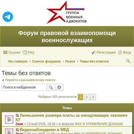
Форум правовой взаимопомощи
военнослужащих
Ссылки
FAQ
Регистрация
Вход
На главную
Список форумов
Поиск
Темы без ответов
ои
Темы без ответов
ск
Перейти к расширенному поиску
Найдено 165 результатов
1
2
Темы
Уменьшения размера платы за ненадлежащее оказание
П
КУ
е
Знак
» 12 май 2026, 18:26 » в форуме
ЖКХ И УПРАВЛЕНИЕ ДОМАМИ
р
е
Видеонаблюдение в МКД
й
П
Знак
» 26 апр 2026, 11:48 » в форуме
ЖКХ И УПРАВЛЕНИЕ ДОМАМИ