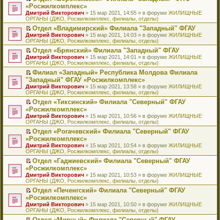
н
о
н
ч
н
р
т
П
«Росжилкомплекс»
и
о
о
и
е
в
и
е
Дмитрий Викторович
» 15 мар 2021, 14:55 » в форуме
ЖИЛИЩНЫЕ
ю
б
м
т
п
о
к
р
ОРГАНЫ (ДЖО, Росжилкомплекс, филиалы, отделы)
щ
у
а
р
м
п
е
е
с
н
о
у
е
й
Отдел «Владимирский» Филиала "Западный" ФГАУ
н
о
н
ч
н
р
т
П
Дмитрий Викторович
» 15 мар 2021, 14:03 » в форуме
ЖИЛИЩНЫЕ
и
о
о
и
е
в
и
е
ОРГАНЫ (ДЖО, Росжилкомплекс, филиалы, отделы)
ю
б
м
т
п
о
к
р
Отдел «Брянский» Филиала "Западный" ФГАУ
щ
у
а
р
м
п
е
П
Дмитрий Викторович
е
с
н
о
у
е
й
» 15 мар 2021, 14:01 » в форуме
ЖИЛИЩНЫЕ
е
ОРГАНЫ (ДЖО, Росжилкомплекс, филиалы, отделы)
н
о
н
ч
н
р
т
р
и
о
о
и
е
в
и
Филиал «Западный» Республика Молдова Филиала
е
ю
б
м
т
п
о
к
П
"Западный" ФГАУ «Росжилкомплекс»
й
щ
у
а
р
м
п
е
т
Дмитрий Викторович
е
с
н
о
у
е
» 15 мар 2021, 13:58 » в форуме
ЖИЛИЩНЫЕ
р
и
ОРГАНЫ (ДЖО, Росжилкомплекс, филиалы, отделы)
н
о
н
ч
н
р
е
к
и
о
о
и
е
в
й
Отдел «Тиксинский» Филиала "Северный" ФГАУ
п
ю
б
м
т
п
о
т
П
«Росжилкомплекс»
е
щ
у
а
р
м
и
е
р
Дмитрий Викторович
е
с
н
о
у
» 15 мар 2021, 10:56 » в форуме
ЖИЛИЩНЫЕ
к
р
в
ОРГАНЫ (ДЖО, Росжилкомплекс, филиалы, отделы)
н
о
н
ч
н
п
е
о
и
о
о
и
е
е
й
Отдел «Рогачевский» Филиала "Северный" ФГАУ
м
ю
б
м
т
п
р
т
П
«Росжилкомплекс»
у
щ
у
а
р
в
и
е
н
Дмитрий Викторович
е
с
н
о
» 15 мар 2021, 10:54 » в форуме
ЖИЛИЩНЫЕ
о
к
р
е
ОРГАНЫ (ДЖО, Росжилкомплекс, филиалы, отделы)
н
о
н
ч
м
п
е
п
и
о
о
и
у
е
й
Отдел «Гаджиевский» Филиала "Северный" ФГАУ
р
ю
б
м
т
н
р
т
П
«Росжилкомплекс»
о
щ
у
а
е
в
и
е
ч
Дмитрий Викторович
е
с
н
» 15 мар 2021, 10:53 » в форуме
ЖИЛИЩНЫЕ
п
о
к
р
и
ОРГАНЫ (ДЖО, Росжилкомплекс, филиалы, отделы)
н
о
н
р
м
п
е
т
и
о
о
о
у
е
й
Отдел «Печенгский» Филиала "Северный" ФГАУ
а
ю
б
м
ч
н
р
т
П
«Росжилкомплекс»
н
щ
у
и
е
в
и
е
н
Дмитрий Викторович
е
с
» 15 мар 2021, 10:50 » в форуме
ЖИЛИЩНЫЕ
т
п
о
к
р
о
ОРГАНЫ (ДЖО, Росжилкомплекс, филиалы, отделы)
н
о
а
р
м
п
е
м
и
о
н
о
у
е
й
Отдел «Мирный» Филиала "Северный" ФГАУ