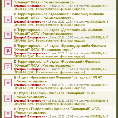
н
о
н
ч
н
р
т
П
"Южный" ФГАУ «Росжилкомплекс»
и
о
о
и
е
в
и
е
Дмитрий Викторович
» 18 мар 2021, 10:55 » в форуме
ЖИЛИЩНЫЕ
ю
б
м
т
п
о
к
р
ОРГАНЫ (ДЖО, Росжилкомплекс, филиалы, отделы)
щ
у
а
р
м
п
е
е
с
н
о
у
е
й
Территориальное отделение г. Волгоград Филиала
н
о
н
ч
н
р
т
П
"Южный" ФГАУ «Росжилкомплекс»
и
о
о
и
е
в
и
е
Дмитрий Викторович
» 18 мар 2021, 10:54 » в форуме
ЖИЛИЩНЫЕ
ю
б
м
т
п
о
к
р
ОРГАНЫ (ДЖО, Росжилкомплекс, филиалы, отделы)
щ
у
а
р
м
п
е
е
с
н
о
у
е
й
Территориальный отдел «Дагестанский» Филиала
н
о
н
ч
н
р
т
П
"Южный" ФГАУ «Росжилкомплекс»
и
о
о
и
е
в
и
е
Дмитрий Викторович
» 18 мар 2021, 10:50 » в форуме
ЖИЛИЩНЫЕ
ю
б
м
т
п
о
к
р
ОРГАНЫ (ДЖО, Росжилкомплекс, филиалы, отделы)
щ
у
а
р
м
п
е
е
с
н
о
у
е
й
Территориальный отдел «Краснодарский» Филиала
н
о
н
ч
н
р
т
П
"Южный" ФГАУ "Росжилкомплекс"
и
о
о
и
е
в
и
е
Дмитрий Викторович
» 18 мар 2021, 10:46 » в форуме
ЖИЛИЩНЫЕ
ю
б
м
т
п
о
к
р
ОРГАНЫ (ДЖО, Росжилкомплекс, филиалы, отделы)
щ
у
а
р
м
п
е
е
с
н
о
у
е
й
Территориальный отдел «Ростовский» Филиала
н
о
н
ч
н
р
т
П
"Южный" ФГАУ «Росжилкомплекс»
и
о
о
и
е
в
и
е
Дмитрий Викторович
» 18 мар 2021, 10:44 » в форуме
ЖИЛИЩНЫЕ
ю
б
м
т
п
о
к
р
ОРГАНЫ (ДЖО, Росжилкомплекс, филиалы, отделы)
щ
у
а
р
м
п
е
е
с
н
о
у
е
й
Отдел «Ярославский» Филиала "Западный" ФГАУ
н
о
н
ч
н
р
т
П
«Росжилкомплекс»
и
о
о
и
е
в
и
е
Дмитрий Викторович
» 15 мар 2021, 16:04 » в форуме
ЖИЛИЩНЫЕ
ю
б
м
т
п
о
к
р
ОРГАНЫ (ДЖО, Росжилкомплекс, филиалы, отделы)
щ
у
а
р
м
п
е
е
с
н
о
у
е
й
Отдел «Тверской» Филиала "Западный" ФГАУ
н
о
н
ч
н
р
т
П
«Росжилкомплекс»
и
о
о
и
е
в
и
е
Дмитрий Викторович
» 15 мар 2021, 16:02 » в форуме
ЖИЛИЩНЫЕ
ю
б
м
т
п
о
к
р
ОРГАНЫ (ДЖО, Росжилкомплекс, филиалы, отделы)
щ
у
а
р
м
п
е
е
с
н
о
у
е
й
Отдел «Тамбовский» Филиала "Западный" ФГАУ
н
о
н
ч
н
р
т
П
«Росжилкомплекс»
и
о
о
и
е
в
и
е
Дмитрий Викторович
» 15 мар 2021, 16:01 » в форуме
ЖИЛИЩНЫЕ
ю
б
м
т
п
о
к
р