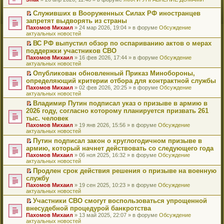
т
е
и
р
Служивших в Вооруженных Силах РФ иностранцев
к
е
П
запретят выдворять из страны
п
й
е
Пахомов Михаил
» 24 мар 2026, 19:04 » в форуме
Обсуждение
е
т
р
актуальных новостей
р
и
е
в
к
й
ВС РФ выпустил обзор по оспариванию актов о мерах
о
п
т
П
поддержки участников СВО
м
е
и
е
Пахомов Михаил
» 16 фев 2026, 17:44 » в форуме
Обсуждение
у
р
к
р
актуальных новостей
н
в
п
е
е
о
е
й
Опубликован обновленный Приказ Минобороны,
п
м
р
т
П
определяющий критерии отбора для контрактной службы
р
у
в
и
е
Пахомов Михаил
» 02 фев 2026, 20:25 » в форуме
Обсуждение
о
н
о
к
р
актуальных новостей
ч
е
м
п
е
и
п
у
е
й
Владимир Путин подписал указ о призыве в армию в
т
р
н
р
т
П
2026 году, согласно которому планируется призвать 261
а
о
е
в
и
е
тыс. человек
н
ч
п
о
к
р
н
и
Пахомов Михаил
» 19 янв 2026, 15:56 » в форуме
Обсуждение
р
м
п
е
о
т
актуальных новостей
о
у
е
й
м
а
ч
н
р
т
Путин подписал закон о круглогодичном призыве в
у
н
и
е
в
и
П
армию, который начнет действовать со следующего года
с
н
т
п
о
к
е
о
о
Пахомов Михаил
» 06 ноя 2025, 16:32 » в форуме
Обсуждение
а
р
м
п
р
о
м
актуальных новостей
н
о
у
е
е
б
у
н
ч
н
р
й
Продлен срок действия решения о призыве на военную
щ
с
о
и
е
в
т
П
службу
е
о
м
т
п
о
и
е
н
о
Пахомов Михаил
» 19 сен 2025, 10:23 » в форуме
Обсуждение
у
а
р
м
к
р
и
б
актуальных новостей
с
н
о
у
п
е
ю
щ
о
н
ч
н
е
й
Участники СВО смогут воспользоваться упрощенной
е
о
о
и
е
р
т
П
внесудебной процедурой банкротства
н
б
м
т
п
в
и
е
и
Пахомов Михаил
» 13 май 2025, 22:07 » в форуме
Обсуждение
щ
у
а
р
о
к
р
ю
актуальных новостей
е
с
н
о
м
п
е