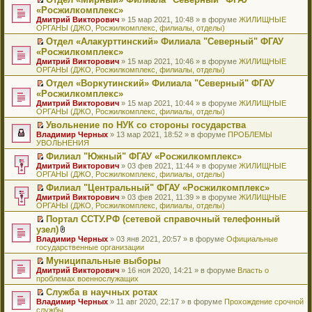
у
ю
б
н
ч
н
р
т
П
«Росжилкомплекс»
с
щ
о
и
е
в
и
е
о
Дмитрий Викторович
е
» 15 мар 2021, 10:48 » в форуме
ЖИЛИЩНЫЕ
м
т
п
о
к
р
о
ОРГАНЫ (ДЖО, Росжилкомплекс, филиалы, отделы)
н
у
а
р
м
п
е
б
и
с
н
о
у
е
й
Отдел «Алакурттинский» Филиала "Северный" ФГАУ
щ
ю
о
н
ч
н
р
т
П
«Росжилкомплекс»
е
о
о
и
е
в
и
е
н
Дмитрий Викторович
» 15 мар 2021, 10:46 » в форуме
ЖИЛИЩНЫЕ
б
м
т
п
о
к
р
и
ОРГАНЫ (ДЖО, Росжилкомплекс, филиалы, отделы)
щ
у
а
р
м
п
е
ю
е
с
н
о
у
е
й
Отдел «Воркутинский» Филиала "Северный" ФГАУ
н
о
н
ч
н
р
т
П
«Росжилкомплекс»
и
о
о
и
е
в
и
е
Дмитрий Викторович
» 15 мар 2021, 10:44 » в форуме
ЖИЛИЩНЫЕ
ю
б
м
т
п
о
к
р
ОРГАНЫ (ДЖО, Росжилкомплекс, филиалы, отделы)
щ
у
а
р
м
п
е
е
с
н
о
у
е
й
Увольнение по НУК со стороны государства
н
о
н
ч
н
р
т
П
Владимир Черных
» 13 мар 2021, 18:52 » в форуме
ПРОБЛЕМЫ
и
о
о
и
е
в
и
е
УВОЛЬНЕНИЯ
ю
б
м
т
п
о
к
р
Филиал "Южный" ФГАУ «Росжилкомплекс»
щ
у
а
р
м
п
е
П
Дмитрий Викторович
е
с
н
о
у
е
й
» 03 фев 2021, 11:44 » в форуме
ЖИЛИЩНЫЕ
е
ОРГАНЫ (ДЖО, Росжилкомплекс, филиалы, отделы)
н
о
н
ч
н
р
т
р
и
о
о
и
е
в
и
Филиал "Центральный" ФГАУ «Росжилкомплекс»
е
ю
б
м
т
п
о
к
П
Дмитрий Викторович
й
» 03 фев 2021, 11:39 » в форуме
ЖИЛИЩНЫЕ
щ
у
а
р
м
п
е
ОРГАНЫ (ДЖО, Росжилкомплекс, филиалы, отделы)
т
е
с
н
о
у
е
р
и
н
о
н
ч
н
р
Портал ССТУ.РФ (сетевой справочный телефонный
е
к
и
о
о
и
е
в
П
узел)
й
п
ю
б
м
т
п
о
е
т
В
Владимир Черных
е
» 03 янв 2021, 20:57 » в форуме
Официальные
щ
у
а
р
м
р
и
л
государственные организации
р
е
с
н
о
у
е
к
о
в
н
о
н
ч
н
й
Муниципальные выборы
п
ж
о
и
о
о
и
е
т
П
Дмитрий Викторович
е
е
» 16 ноя 2020, 14:21 » в форуме
Власть о
м
ю
б
м
т
п
и
е
проблемах военнослужащих
р
н
у
щ
у
а
р
к
р
в
и
н
е
с
н
о
Служба в научных ротах
п
е
о
я
е
н
о
н
ч
П
Владимир Черных
е
й
» 11 авг 2020, 22:17 » в форуме
Прохождение срочной
м
п
и
о
о
и
е
службы
р
т
у