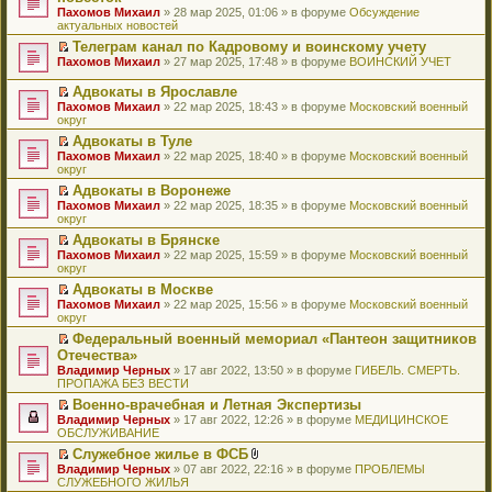
и
т
к
о
в
е
щ
н
Пахомов Михаил
о
» 28 мар 2025, 01:06 » в форуме
Обсуждение
о
ю
а
п
м
о
р
е
е
актуальных новостей
ч
о
н
е
у
м
е
н
п
и
б
н
р
с
у
й
Телеграм канал по Кадровому и воинскому учету
и
р
т
щ
о
в
о
н
т
П
ю
Пахомов Михаил
о
» 27 мар 2025, 17:48 » в форуме
ВОИНСКИЙ УЧЕТ
а
е
м
о
о
е
и
е
ч
н
н
у
м
б
п
к
р
и
Адвокаты в Ярославле
н
и
с
у
щ
р
п
е
т
П
о
ю
Пахомов Михаил
» 22 мар 2025, 18:43 » в форуме
Московский военный
о
н
е
о
е
й
а
е
м
округ
о
е
н
ч
р
т
н
р
у
б
п
и
и
в
и
Адвокаты в Туле
н
е
с
щ
р
ю
т
о
к
П
о
Пахомов Михаил
й
» 22 мар 2025, 18:40 » в форуме
Московский военный
о
е
о
а
м
п
е
м
округ
т
о
н
ч
н
у
е
р
у
и
б
и
и
Адвокаты в Воронеже
н
н
р
е
с
к
щ
ю
т
П
о
е
в
Пахомов Михаил
й
» 22 мар 2025, 18:35 » в форуме
Московский военный
о
п
е
а
е
м
п
о
округ
т
о
е
н
н
р
у
р
м
и
б
р
и
Адвокаты в Брянске
н
е
с
о
у
к
щ
в
ю
П
о
Пахомов Михаил
й
» 22 мар 2025, 15:59 » в форуме
Московский военный
о
ч
н
п
е
о
е
м
округ
т
о
и
е
е
н
м
р
у
и
б
т
п
р
и
у
Адвокаты в Москве
е
с
к
щ
а
р
в
ю
н
П
Пахомов Михаил
й
» 22 мар 2025, 15:56 » в форуме
Московский военный
о
п
е
н
о
о
е
е
округ
т
о
е
н
н
ч
м
п
р
и
б
р
и
о
и
у
Федеральный военный мемориал «Пантеон защитников
р
е
к
щ
в
ю
м
т
н
П
Отечества»
о
й
п
е
о
у
а
е
е
ч
т
Владимир Черных
е
» 17 авг 2022, 13:50 » в форуме
ГИБЕЛЬ. СМЕРТЬ.
н
м
с
н
п
р
и
и
ПРОПАЖА БЕЗ ВЕСТИ
р
и
у
о
н
р
е
т
к
в
ю
н
о
о
о
й
Военно-врачебная и Летная Экспертизы
а
п
о
е
б
м
ч
т
П
Владимир Черных
н
е
» 17 авг 2022, 12:26 » в форуме
МЕДИЦИНСКОЕ
м
п
щ
у
и
и
е
ОБСЛУЖИВАНИЕ
н
р
у
р
е
с
т
к
р
о
в
н
о
Служебное жилье в ФСБ
н
о
а
п
е
м
о
е
ч
П
В
и
о
Владимир Черных
н
е
й
» 07 авг 2022, 22:16 » в форуме
ПРОБЛЕМЫ
у
м
п
и
е
л
ю
б
СЛУЖЕБНОГО ЖИЛЬЯ
н
р
т
с
у
р
т
р
о