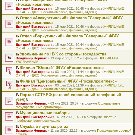
у
ю
б
н
ч
н
р
т
П
«Росжилкомплекс»
с
щ
о
и
е
в
и
е
о
Дмитрий Викторович
е
» 15 мар 2021, 10:48 » в форуме
ЖИЛИЩНЫЕ
м
т
п
о
к
р
о
ОРГАНЫ (ДЖО, Росжилкомплекс, филиалы, отделы)
н
у
а
р
м
п
е
б
и
с
н
о
у
е
й
Отдел «Алакурттинский» Филиала "Северный" ФГАУ
щ
ю
о
н
ч
н
р
т
П
«Росжилкомплекс»
е
о
о
и
е
в
и
е
н
Дмитрий Викторович
» 15 мар 2021, 10:46 » в форуме
ЖИЛИЩНЫЕ
б
м
т
п
о
к
р
и
ОРГАНЫ (ДЖО, Росжилкомплекс, филиалы, отделы)
щ
у
а
р
м
п
е
ю
е
с
н
о
у
е
й
Отдел «Воркутинский» Филиала "Северный" ФГАУ
н
о
н
ч
н
р
т
П
«Росжилкомплекс»
и
о
о
и
е
в
и
е
Дмитрий Викторович
» 15 мар 2021, 10:44 » в форуме
ЖИЛИЩНЫЕ
ю
б
м
т
п
о
к
р
ОРГАНЫ (ДЖО, Росжилкомплекс, филиалы, отделы)
щ
у
а
р
м
п
е
е
с
н
о
у
е
й
Увольнение по НУК со стороны государства
н
о
н
ч
н
р
т
П
Владимир Черных
» 13 мар 2021, 18:52 » в форуме
ПРОБЛЕМЫ
и
о
о
и
е
в
и
е
УВОЛЬНЕНИЯ
ю
б
м
т
п
о
к
р
Филиал "Южный" ФГАУ «Росжилкомплекс»
щ
у
а
р
м
п
е
П
Дмитрий Викторович
е
с
н
о
у
е
й
» 03 фев 2021, 11:44 » в форуме
ЖИЛИЩНЫЕ
е
ОРГАНЫ (ДЖО, Росжилкомплекс, филиалы, отделы)
н
о
н
ч
н
р
т
р
и
о
о
и
е
в
и
Филиал "Центральный" ФГАУ «Росжилкомплекс»
е
ю
б
м
т
п
о
к
П
Дмитрий Викторович
й
» 03 фев 2021, 11:39 » в форуме
ЖИЛИЩНЫЕ
щ
у
а
р
м
п
е
ОРГАНЫ (ДЖО, Росжилкомплекс, филиалы, отделы)
т
е
с
н
о
у
е
р
и
н
о
н
ч
н
р
Портал ССТУ.РФ (сетевой справочный телефонный
е
к
и
о
о
и
е
в
П
узел)
й
п
ю
б
м
т
п
о
е
т
В
Владимир Черных
е
» 03 янв 2021, 20:57 » в форуме
Официальные
щ
у
а
р
м
р
и
л
государственные организации
р
е
с
н
о
у
е
к
о
в
н
о
н
ч
н
й
Муниципальные выборы
п
ж
о
и
о
о
и
е
т
П
Дмитрий Викторович
е
е
» 16 ноя 2020, 14:21 » в форуме
Власть о
м
ю
б
м
т
п
и
е
проблемах военнослужащих
р
н
у
щ
у
а
р
к
р
в
и
н
е
с
н
о
Служба в научных ротах
п
е
о
я
е
н
о
н
ч
П
Владимир Черных
е
й
» 11 авг 2020, 22:17 » в форуме
Прохождение срочной
м
п
и
о
о
и
е
службы
р
т
у