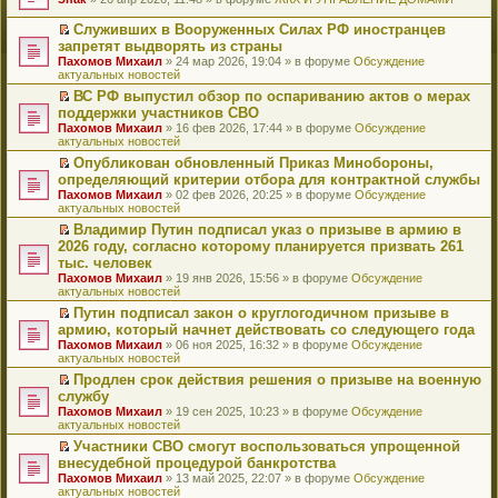
т
е
и
р
Служивших в Вооруженных Силах РФ иностранцев
к
е
П
запретят выдворять из страны
п
й
е
Пахомов Михаил
» 24 мар 2026, 19:04 » в форуме
Обсуждение
е
т
р
актуальных новостей
р
и
е
в
к
й
ВС РФ выпустил обзор по оспариванию актов о мерах
о
п
т
П
поддержки участников СВО
м
е
и
е
Пахомов Михаил
» 16 фев 2026, 17:44 » в форуме
Обсуждение
у
р
к
р
актуальных новостей
н
в
п
е
е
о
е
й
Опубликован обновленный Приказ Минобороны,
п
м
р
т
П
определяющий критерии отбора для контрактной службы
р
у
в
и
е
Пахомов Михаил
» 02 фев 2026, 20:25 » в форуме
Обсуждение
о
н
о
к
р
актуальных новостей
ч
е
м
п
е
и
п
у
е
й
Владимир Путин подписал указ о призыве в армию в
т
р
н
р
т
П
2026 году, согласно которому планируется призвать 261
а
о
е
в
и
е
тыс. человек
н
ч
п
о
к
р
н
и
Пахомов Михаил
» 19 янв 2026, 15:56 » в форуме
Обсуждение
р
м
п
е
о
т
актуальных новостей
о
у
е
й
м
а
ч
н
р
т
Путин подписал закон о круглогодичном призыве в
у
н
и
е
в
и
П
армию, который начнет действовать со следующего года
с
н
т
п
о
к
е
о
о
Пахомов Михаил
» 06 ноя 2025, 16:32 » в форуме
Обсуждение
а
р
м
п
р
о
м
актуальных новостей
н
о
у
е
е
б
у
н
ч
н
р
й
Продлен срок действия решения о призыве на военную
щ
с
о
и
е
в
т
П
службу
е
о
м
т
п
о
и
е
н
о
Пахомов Михаил
» 19 сен 2025, 10:23 » в форуме
Обсуждение
у
а
р
м
к
р
и
б
актуальных новостей
с
н
о
у
п
е
ю
щ
о
н
ч
н
е
й
Участники СВО смогут воспользоваться упрощенной
е
о
о
и
е
р
т
П
внесудебной процедурой банкротства
н
б
м
т
п
в
и
е
и
Пахомов Михаил
» 13 май 2025, 22:07 » в форуме
Обсуждение
щ
у
а
р
о
к
р
ю
актуальных новостей
е
с
н
о
м
п
е