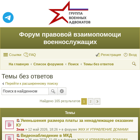
Форум правовой взаимопомощи
военнослужащих
Ссылки
FAQ
Регистрация
Вход
На главную
Список форумов
Поиск
Темы без ответов
ои
Темы без ответов
ск
Перейти к расширенному поиску
Найдено 165 результатов
1
2
Темы
Уменьшения размера платы за ненадлежащее оказание
П
КУ
е
Знак
» 12 май 2026, 18:26 » в форуме
ЖКХ И УПРАВЛЕНИЕ ДОМАМИ
р
е
Видеонаблюдение в МКД
й
П
Знак
» 26 апр 2026, 11:48 » в форуме
ЖКХ И УПРАВЛЕНИЕ ДОМАМИ