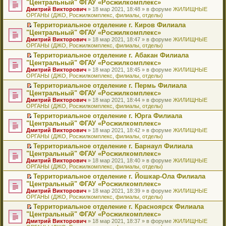
б
м
"Центральный" ФГАУ «Росжилкомплекс»
и
н
и
е
в
и
е
щ
у
ю
Дмитрий Викторович
» 18 мар 2021, 18:48 » в форуме
ЖИЛИЩНЫЕ
н
т
п
о
к
р
е
с
ОРГАНЫ (ДЖО, Росжилкомплекс, филиалы, отделы)
о
а
р
м
п
е
н
о
м
н
о
у
е
й
Территориальное отделение г. Киров Филиала
и
о
у
н
ч
н
р
т
П
ю
б
"Центральный" ФГАУ «Росжилкомплекс»
с
о
и
е
в
и
е
щ
Дмитрий Викторович
» 18 мар 2021, 18:47 » в форуме
ЖИЛИЩНЫЕ
о
м
т
п
о
к
р
е
ОРГАНЫ (ДЖО, Росжилкомплекс, филиалы, отделы)
о
у
а
р
м
п
е
н
б
с
н
о
у
е
й
Территориальное отделение г. Абакан Филиала
и
щ
о
н
ч
н
р
т
П
ю
"Центральный" ФГАУ «Росжилкомплекс»
е
о
о
и
е
в
и
е
Дмитрий Викторович
» 18 мар 2021, 18:45 » в форуме
ЖИЛИЩНЫЕ
н
б
м
т
п
о
к
р
ОРГАНЫ (ДЖО, Росжилкомплекс, филиалы, отделы)
и
щ
у
а
р
м
п
е
ю
е
с
н
о
у
е
й
Территориальное отделение г. Пермь Филиала
н
о
н
ч
н
р
т
П
"Центральный" ФГАУ «Росжилкомплекс»
и
о
о
и
е
в
и
е
Дмитрий Викторович
» 18 мар 2021, 18:44 » в форуме
ЖИЛИЩНЫЕ
ю
б
м
т
п
о
к
р
ОРГАНЫ (ДЖО, Росжилкомплекс, филиалы, отделы)
щ
у
а
р
м
п
е
е
с
н
о
у
е
й
Территориальное отделение г. Юрга Филиала
н
о
н
ч
н
р
т
П
"Центральный" ФГАУ «Росжилкомплекс»
и
о
о
и
е
в
и
е
Дмитрий Викторович
» 18 мар 2021, 18:42 » в форуме
ЖИЛИЩНЫЕ
ю
б
м
т
п
о
к
р
ОРГАНЫ (ДЖО, Росжилкомплекс, филиалы, отделы)
щ
у
а
р
м
п
е
е
с
н
о
у
е
й
Территориальное отделение г. Барнаул Филиала
н
о
н
ч
н
р
т
П
"Центральный" ФГАУ «Росжилкомплекс»
и
о
о
и
е
в
и
е
Дмитрий Викторович
» 18 мар 2021, 18:40 » в форуме
ЖИЛИЩНЫЕ
ю
б
м
т
п
о
к
р
ОРГАНЫ (ДЖО, Росжилкомплекс, филиалы, отделы)
щ
у
а
р
м
п
е
е
с
н
о
у
е
й
Территориальное отделение г. Йошкар-Ола Филиала
н
о
н
ч
н
р
т
П
"Центральный" ФГАУ «Росжилкомплекс»
и
о
о
и
е
в
и
е
Дмитрий Викторович
» 18 мар 2021, 18:39 » в форуме
ЖИЛИЩНЫЕ
ю
б
м
т
п
о
к
р
ОРГАНЫ (ДЖО, Росжилкомплекс, филиалы, отделы)
щ
у
а
р
м
п
е
е
с
н
о
у
е
й
Территориальное отделение г. Красноярск Филиала
н
о
н
ч
н
р
т
П
"Центральный" ФГАУ «Росжилкомплекс»
и
о
о
и
е
в
и
е
Дмитрий Викторович
» 18 мар 2021, 18:37 » в форуме
ЖИЛИЩНЫЕ
ю
б
м
т
п
о
к
р