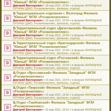
н
о
н
ч
н
р
т
П
"Южный" ФГАУ «Росжилкомплекс»
и
о
о
и
е
в
и
е
Дмитрий Викторович
» 18 мар 2021, 10:55 » в форуме
ЖИЛИЩНЫЕ
ю
б
м
т
п
о
к
р
ОРГАНЫ (ДЖО, Росжилкомплекс, филиалы, отделы)
щ
у
а
р
м
п
е
е
с
н
о
у
е
й
Территориальное отделение г. Волгоград Филиала
н
о
н
ч
н
р
т
П
"Южный" ФГАУ «Росжилкомплекс»
и
о
о
и
е
в
и
е
Дмитрий Викторович
» 18 мар 2021, 10:54 » в форуме
ЖИЛИЩНЫЕ
ю
б
м
т
п
о
к
р
ОРГАНЫ (ДЖО, Росжилкомплекс, филиалы, отделы)
щ
у
а
р
м
п
е
е
с
н
о
у
е
й
Территориальный отдел «Дагестанский» Филиала
н
о
н
ч
н
р
т
П
"Южный" ФГАУ «Росжилкомплекс»
и
о
о
и
е
в
и
е
Дмитрий Викторович
» 18 мар 2021, 10:50 » в форуме
ЖИЛИЩНЫЕ
ю
б
м
т
п
о
к
р
ОРГАНЫ (ДЖО, Росжилкомплекс, филиалы, отделы)
щ
у
а
р
м
п
е
е
с
н
о
у
е
й
Территориальный отдел «Краснодарский» Филиала
н
о
н
ч
н
р
т
П
"Южный" ФГАУ "Росжилкомплекс"
и
о
о
и
е
в
и
е
Дмитрий Викторович
» 18 мар 2021, 10:46 » в форуме
ЖИЛИЩНЫЕ
ю
б
м
т
п
о
к
р
ОРГАНЫ (ДЖО, Росжилкомплекс, филиалы, отделы)
щ
у
а
р
м
п
е
е
с
н
о
у
е
й
Территориальный отдел «Ростовский» Филиала
н
о
н
ч
н
р
т
П
"Южный" ФГАУ «Росжилкомплекс»
и
о
о
и
е
в
и
е
Дмитрий Викторович
» 18 мар 2021, 10:44 » в форуме
ЖИЛИЩНЫЕ
ю
б
м
т
п
о
к
р
ОРГАНЫ (ДЖО, Росжилкомплекс, филиалы, отделы)
щ
у
а
р
м
п
е
е
с
н
о
у
е
й
Отдел «Ярославский» Филиала "Западный" ФГАУ
н
о
н
ч
н
р
т
П
«Росжилкомплекс»
и
о
о
и
е
в
и
е
Дмитрий Викторович
» 15 мар 2021, 16:04 » в форуме
ЖИЛИЩНЫЕ
ю
б
м
т
п
о
к
р
ОРГАНЫ (ДЖО, Росжилкомплекс, филиалы, отделы)
щ
у
а
р
м
п
е
е
с
н
о
у
е
й
Отдел «Тверской» Филиала "Западный" ФГАУ
н
о
н
ч
н
р
т
П
«Росжилкомплекс»
и
о
о
и
е
в
и
е
Дмитрий Викторович
» 15 мар 2021, 16:02 » в форуме
ЖИЛИЩНЫЕ
ю
б
м
т
п
о
к
р
ОРГАНЫ (ДЖО, Росжилкомплекс, филиалы, отделы)
щ
у
а
р
м
п
е
е
с
н
о
у
е
й
Отдел «Тамбовский» Филиала "Западный" ФГАУ
н
о
н
ч
н
р
т
П
«Росжилкомплекс»
и
о
о
и
е
в
и
е
Дмитрий Викторович
» 15 мар 2021, 16:01 » в форуме
ЖИЛИЩНЫЕ
ю
б
м
т
п
о
к
р