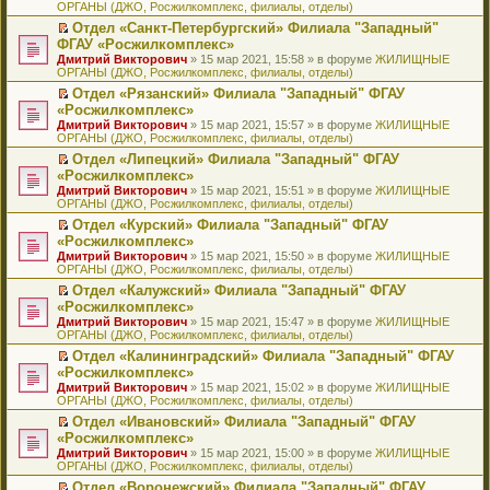
ОРГАНЫ (ДЖО, Росжилкомплекс, филиалы, отделы)
щ
у
а
р
м
п
е
е
с
н
о
у
е
й
Отдел «Санкт-Петербургский» Филиала "Западный"
н
о
н
ч
н
р
т
П
ФГАУ «Росжилкомплекс»
и
о
о
и
е
в
и
е
Дмитрий Викторович
» 15 мар 2021, 15:58 » в форуме
ЖИЛИЩНЫЕ
ю
б
м
т
п
о
к
р
ОРГАНЫ (ДЖО, Росжилкомплекс, филиалы, отделы)
щ
у
а
р
м
п
е
е
с
н
о
у
е
й
Отдел «Рязанский» Филиала "Западный" ФГАУ
н
о
н
ч
н
р
т
П
«Росжилкомплекс»
и
о
о
и
е
в
и
е
Дмитрий Викторович
» 15 мар 2021, 15:57 » в форуме
ЖИЛИЩНЫЕ
ю
б
м
т
п
о
к
р
ОРГАНЫ (ДЖО, Росжилкомплекс, филиалы, отделы)
щ
у
а
р
м
п
е
е
с
н
о
у
е
й
Отдел «Липецкий» Филиала "Западный" ФГАУ
н
о
н
ч
н
р
т
П
«Росжилкомплекс»
и
о
о
и
е
в
и
е
Дмитрий Викторович
» 15 мар 2021, 15:51 » в форуме
ЖИЛИЩНЫЕ
ю
б
м
т
п
о
к
р
ОРГАНЫ (ДЖО, Росжилкомплекс, филиалы, отделы)
щ
у
а
р
м
п
е
е
с
н
о
у
е
й
Отдел «Курский» Филиала "Западный" ФГАУ
н
о
н
ч
н
р
т
П
«Росжилкомплекс»
и
о
о
и
е
в
и
е
Дмитрий Викторович
» 15 мар 2021, 15:50 » в форуме
ЖИЛИЩНЫЕ
ю
б
м
т
п
о
к
р
ОРГАНЫ (ДЖО, Росжилкомплекс, филиалы, отделы)
щ
у
а
р
м
п
е
е
с
н
о
у
е
й
Отдел «Калужский» Филиала "Западный" ФГАУ
н
о
н
ч
н
р
т
П
«Росжилкомплекс»
и
о
о
и
е
в
и
е
Дмитрий Викторович
» 15 мар 2021, 15:47 » в форуме
ЖИЛИЩНЫЕ
ю
б
м
т
п
о
к
р
ОРГАНЫ (ДЖО, Росжилкомплекс, филиалы, отделы)
щ
у
а
р
м
п
е
е
с
н
о
у
е
й
Отдел «Калининградский» Филиала "Западный" ФГАУ
н
о
н
ч
н
р
т
П
«Росжилкомплекс»
и
о
о
и
е
в
и
е
Дмитрий Викторович
» 15 мар 2021, 15:02 » в форуме
ЖИЛИЩНЫЕ
ю
б
м
т
п
о
к
р
ОРГАНЫ (ДЖО, Росжилкомплекс, филиалы, отделы)
щ
у
а
р
м
п
е
е
с
н
о
у
е
й
Отдел «Ивановский» Филиала "Западный" ФГАУ
н
о
н
ч
н
р
т
П
«Росжилкомплекс»
и
о
о
и
е
в
и
е
Дмитрий Викторович
» 15 мар 2021, 15:00 » в форуме
ЖИЛИЩНЫЕ
ю
б
м
т
п
о
к
р
ОРГАНЫ (ДЖО, Росжилкомплекс, филиалы, отделы)
щ
у
а
р
м
п
е
е
с
н
о
у
е
й
Отдел «Воронежский» Филиала "Западный" ФГАУ