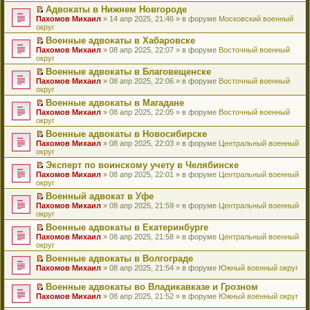
н
о
н
ч
у
е
й
Адвокаты в Нижнем Новгороде
и
о
о
и
н
р
т
П
Пахомов Михаил
» 14 апр 2025, 21:46 » в форуме
Московский военный
ю
б
м
т
е
в
и
е
округ
щ
у
а
п
о
к
р
е
с
н
Военные адвокаты в Хабаровске
р
м
п
е
н
о
н
П
Пахомов Михаил
о
у
е
й
» 08 апр 2025, 22:07 » в форуме
Восточный военный
и
о
о
е
округ
ч
н
р
т
ю
б
м
р
и
е
в
и
Военные адвокаты в Благовещенске
щ
у
е
т
п
о
к
П
Пахомов Михаил
е
с
й
» 08 апр 2025, 22:06 » в форуме
Восточный военный
а
р
м
п
е
округ
н
о
т
н
о
у
е
р
и
о
и
н
ч
н
р
Военные адвокаты в Магадане
е
ю
б
к
о
и
е
в
П
Пахомов Михаил
й
» 08 апр 2025, 22:05 » в форуме
Восточный военный
щ
п
м
т
п
о
е
округ
т
е
е
у
а
р
м
р
и
н
р
с
н
о
у
Военные адвокаты в Новосибирске
е
к
и
в
о
н
ч
н
П
Пахомов Михаил
й
» 08 апр 2025, 22:03 » в форуме
Центральный военный
п
ю
о
о
о
и
е
е
округ
т
е
м
б
м
т
п
р
и
р
у
Эксперт по воинскому учету в Челябинске
щ
у
а
р
е
к
в
н
П
Пахомов Михаил
е
с
н
о
й
» 08 апр 2025, 22:01 » в форуме
Центральный военный
п
о
е
е
округ
н
о
н
ч
т
е
м
п
р
и
о
о
и
и
р
у
Военный адвокат в Уфе
р
е
ю
б
м
т
к
в
н
П
Пахомов Михаил
о
й
» 08 апр 2025, 21:59 » в форуме
Центральный военный
щ
у
а
п
о
е
е
округ
ч
т
е
с
н
е
м
п
р
и
и
н
о
н
р
у
Военные адвокаты в Екатеринбурге
р
е
т
к
и
о
о
в
н
П
Пахомов Михаил
о
й
» 08 апр 2025, 21:58 » в форуме
Центральный военный
а
п
ю
б
м
о
е
е
округ
ч
т
н
е
щ
у
м
п
р
и
и
н
р
е
с
у
Военные адвокаты в Волгограде
р
е
т
к
о
в
н
о
н
П
Пахомов Михаил
о
й
» 08 апр 2025, 21:54 » в форуме
Южный военный округ
а
п
м
о
и
о
е
е
ч
т
н
е
у
м
ю
б
п
р
и
и
Военные адвокаты во Владикавказе и Грозном
н
р
с
у
щ
р
е
т
к
П
о
в
Пахомов Михаил
» 08 апр 2025, 21:52 » в форуме
Южный военный округ
о
н
е
о
й
а
п
е
м
о
о
е
н
ч
т
н
е