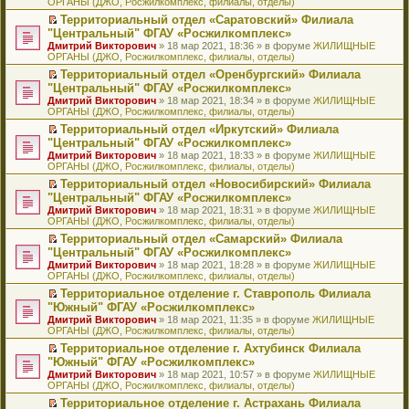
ОРГАНЫ (ДЖО, Росжилкомплекс, филиалы, отделы)
щ
у
а
р
м
п
е
е
с
н
о
у
е
й
Территориальный отдел «Саратовский» Филиала
н
о
н
ч
н
р
т
П
"Центральный" ФГАУ «Росжилкомплекс»
и
о
о
и
е
в
и
е
Дмитрий Викторович
» 18 мар 2021, 18:36 » в форуме
ЖИЛИЩНЫЕ
ю
б
м
т
п
о
к
р
ОРГАНЫ (ДЖО, Росжилкомплекс, филиалы, отделы)
щ
у
а
р
м
п
е
е
с
н
о
у
е
й
Территориальный отдел «Оренбургский» Филиала
н
о
н
ч
н
р
т
П
"Центральный" ФГАУ «Росжилкомплекс»
и
о
о
и
е
в
и
е
Дмитрий Викторович
» 18 мар 2021, 18:34 » в форуме
ЖИЛИЩНЫЕ
ю
б
м
т
п
о
к
р
ОРГАНЫ (ДЖО, Росжилкомплекс, филиалы, отделы)
щ
у
а
р
м
п
е
е
с
н
о
у
е
й
Территориальный отдел «Иркутский» Филиала
н
о
н
ч
н
р
т
П
"Центральный" ФГАУ «Росжилкомплекс»
и
о
о
и
е
в
и
е
Дмитрий Викторович
» 18 мар 2021, 18:33 » в форуме
ЖИЛИЩНЫЕ
ю
б
м
т
п
о
к
р
ОРГАНЫ (ДЖО, Росжилкомплекс, филиалы, отделы)
щ
у
а
р
м
п
е
е
с
н
о
у
е
й
Территориальный отдел «Новосибирский» Филиала
н
о
н
ч
н
р
т
П
"Центральный" ФГАУ «Росжилкомплекс»
и
о
о
и
е
в
и
е
Дмитрий Викторович
» 18 мар 2021, 18:31 » в форуме
ЖИЛИЩНЫЕ
ю
б
м
т
п
о
к
р
ОРГАНЫ (ДЖО, Росжилкомплекс, филиалы, отделы)
щ
у
а
р
м
п
е
е
с
н
о
у
е
й
Территориальный отдел «Самарский» Филиала
н
о
н
ч
н
р
т
П
"Центральный" ФГАУ «Росжилкомплекс»
и
о
о
и
е
в
и
е
Дмитрий Викторович
» 18 мар 2021, 18:28 » в форуме
ЖИЛИЩНЫЕ
ю
б
м
т
п
о
к
р
ОРГАНЫ (ДЖО, Росжилкомплекс, филиалы, отделы)
щ
у
а
р
м
п
е
е
с
н
о
у
е
й
Территориальное отделение г. Ставрополь Филиала
н
о
н
ч
н
р
т
П
"Южный" ФГАУ «Росжилкомплекс»
и
о
о
и
е
в
и
е
Дмитрий Викторович
» 18 мар 2021, 11:35 » в форуме
ЖИЛИЩНЫЕ
ю
б
м
т
п
о
к
р
ОРГАНЫ (ДЖО, Росжилкомплекс, филиалы, отделы)
щ
у
а
р
м
п
е
е
с
н
о
у
е
й
Территориальное отделение г. Ахтубинск Филиала
н
о
н
ч
н
р
т
П
"Южный" ФГАУ «Росжилкомплекс»
и
о
о
и
е
в
и
е
Дмитрий Викторович
» 18 мар 2021, 10:57 » в форуме
ЖИЛИЩНЫЕ
ю
б
м
т
п
о
к
р
ОРГАНЫ (ДЖО, Росжилкомплекс, филиалы, отделы)
щ
у
а
р
м
п
е
е
с
н
о
у
е
й
Территориальное отделение г. Астрахань Филиала