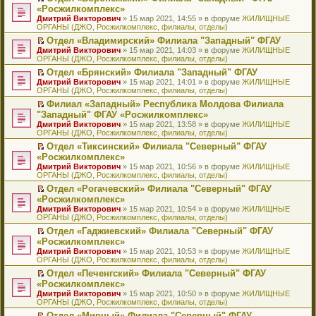
н
о
н
ч
н
р
т
П
«Росжилкомплекс»
и
о
о
и
е
в
и
е
Дмитрий Викторович
» 15 мар 2021, 14:55 » в форуме
ЖИЛИЩНЫЕ
ю
б
м
т
п
о
к
р
ОРГАНЫ (ДЖО, Росжилкомплекс, филиалы, отделы)
щ
у
а
р
м
п
е
е
с
н
о
у
е
й
Отдел «Владимирский» Филиала "Западный" ФГАУ
н
о
н
ч
н
р
т
П
Дмитрий Викторович
» 15 мар 2021, 14:03 » в форуме
ЖИЛИЩНЫЕ
и
о
о
и
е
в
и
е
ОРГАНЫ (ДЖО, Росжилкомплекс, филиалы, отделы)
ю
б
м
т
п
о
к
р
Отдел «Брянский» Филиала "Западный" ФГАУ
щ
у
а
р
м
п
е
П
Дмитрий Викторович
е
с
н
о
у
е
й
» 15 мар 2021, 14:01 » в форуме
ЖИЛИЩНЫЕ
е
ОРГАНЫ (ДЖО, Росжилкомплекс, филиалы, отделы)
н
о
н
ч
н
р
т
р
и
о
о
и
е
в
и
Филиал «Западный» Республика Молдова Филиала
е
ю
б
м
т
п
о
к
П
"Западный" ФГАУ «Росжилкомплекс»
й
щ
у
а
р
м
п
е
т
Дмитрий Викторович
е
с
н
о
у
е
» 15 мар 2021, 13:58 » в форуме
ЖИЛИЩНЫЕ
р
и
ОРГАНЫ (ДЖО, Росжилкомплекс, филиалы, отделы)
н
о
н
ч
н
р
е
к
и
о
о
и
е
в
й
Отдел «Тиксинский» Филиала "Северный" ФГАУ
п
ю
б
м
т
п
о
т
П
«Росжилкомплекс»
е
щ
у
а
р
м
и
е
р
Дмитрий Викторович
е
с
н
о
у
» 15 мар 2021, 10:56 » в форуме
ЖИЛИЩНЫЕ
к
р
в
ОРГАНЫ (ДЖО, Росжилкомплекс, филиалы, отделы)
н
о
н
ч
н
п
е
о
и
о
о
и
е
е
й
Отдел «Рогачевский» Филиала "Северный" ФГАУ
м
ю
б
м
т
п
р
т
П
«Росжилкомплекс»
у
щ
у
а
р
в
и
е
н
Дмитрий Викторович
е
с
н
о
» 15 мар 2021, 10:54 » в форуме
ЖИЛИЩНЫЕ
о
к
р
е
ОРГАНЫ (ДЖО, Росжилкомплекс, филиалы, отделы)
н
о
н
ч
м
п
е
п
и
о
о
и
у
е
й
Отдел «Гаджиевский» Филиала "Северный" ФГАУ
р
ю
б
м
т
н
р
т
П
«Росжилкомплекс»
о
щ
у
а
е
в
и
е
ч
Дмитрий Викторович
е
с
н
» 15 мар 2021, 10:53 » в форуме
ЖИЛИЩНЫЕ
п
о
к
р
и
ОРГАНЫ (ДЖО, Росжилкомплекс, филиалы, отделы)
н
о
н
р
м
п
е
т
и
о
о
о
у
е
й
Отдел «Печенгский» Филиала "Северный" ФГАУ
а
ю
б
м
ч
н
р
т
П
«Росжилкомплекс»
н
щ
у
и
е
в
и
е
н
Дмитрий Викторович
е
с
» 15 мар 2021, 10:50 » в форуме
ЖИЛИЩНЫЕ
т
п
о
к
р
о
ОРГАНЫ (ДЖО, Росжилкомплекс, филиалы, отделы)
н
о
а
р
м
п
е
м
и
о
н
о
у
е
й
Отдел «Мирный» Филиала "Северный" ФГАУ