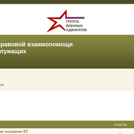
правовой взаимопомощи
служащих
ов
ОТВЕТЫ
е оказание КУ