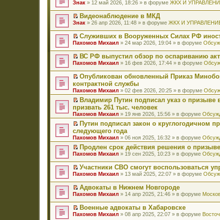
П
Знак
» 12 май 2026, 18:26 » в форуме
ЖКХ И УПРАВЛЕН
е
р
Видеонаблюдение в МКД
е
П
Знак
» 26 апр 2026, 11:48 » в форуме
ЖКХ И УПРАВЛЕНИ
й
е
т
р
Служивших в Вооруженных Силах РФ иност
и
е
П
к
Пахомов Михаил
» 24 мар 2026, 19:04 » в форуме
Обсуж
й
е
п
т
р
е
ВС РФ выпустил обзор по оспариванию акт
и
е
р
П
к
Пахомов Михаил
» 16 фев 2026, 17:44 » в форуме
Обсуж
й
в
е
п
т
о
р
е
Опубликован обновленный Приказ Минобо
и
м
е
р
П
к
контрактной службы
у
й
в
е
п
н
Пахомов Михаил
» 02 фев 2026, 20:25 » в форуме
Обсуж
т
о
р
е
е
и
м
е
Владимир Путин подписал указ о призыве в
р
п
к
у
й
П
в
призвать 261 тыс. человек
р
п
н
т
е
о
о
Пахомов Михаил
» 19 янв 2026, 15:56 » в форуме
Обсужд
е
е
и
р
м
ч
р
п
к
е
Путин подписал закон о круглогодичном п
у
и
в
р
п
й
П
н
следующего года
т
о
о
е
т
е
е
а
Пахомов Михаил
» 06 ноя 2025, 16:32 » в форуме
Обсужд
м
ч
р
и
р
п
н
у
и
в
к
е
Продлен срок действия решения о призыве
р
н
н
т
о
п
й
П
о
Пахомов Михаил
» 19 сен 2025, 10:23 » в форуме
Обсужд
о
е
а
м
е
т
е
ч
м
п
н
у
р
и
р
и
у
Участники СВО смогут воспользоваться у
р
н
н
в
к
е
т
с
П
о
Пахомов Михаил
» 13 май 2025, 22:07 » в форуме
Обсуж
о
е
о
п
й
а
о
е
ч
м
п
м
е
т
н
о
р
и
у
Адвокаты в Нижнем Новгороде
р
у
р
и
н
б
е
т
с
П
о
н
в
к
Пахомов Михаил
» 14 апр 2025, 21:46 » в форуме
Москов
о
щ
й
а
о
е
ч
е
о
п
м
е
т
н
о
р
и
п
м
е
у
Военные адвокаты в Хабаровске
н
и
н
б
е
т
р
у
р
с
П
и
к
Пахомов Михаил
» 08 апр 2025, 22:07 » в форуме
Восточ
о
щ
й
а
о
н
в
о
е
ю
п