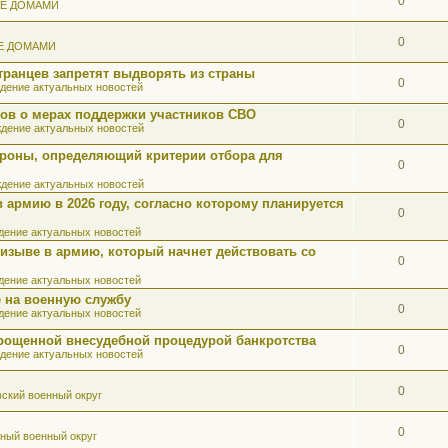
0
ИЕ ДОМАМИ
0
Е ДОМАМИ
ранцев запретят выдворять из страны
0
дение актуальных новостей
ов о мерах поддержки участников СВО
0
дение актуальных новостей
роны, определяющий критерии отбора для
0
дение актуальных новостей
 армию в 2026 году, согласно которому планируется
0
ение актуальных новостей
ризыве в армию, который начнет действовать со
0
ение актуальных новостей
 на военную службу
0
ение актуальных новостей
прощенной внесудебной процедурой банкротства
0
дение актуальных новостей
0
ский военный округ
0
ный военный округ