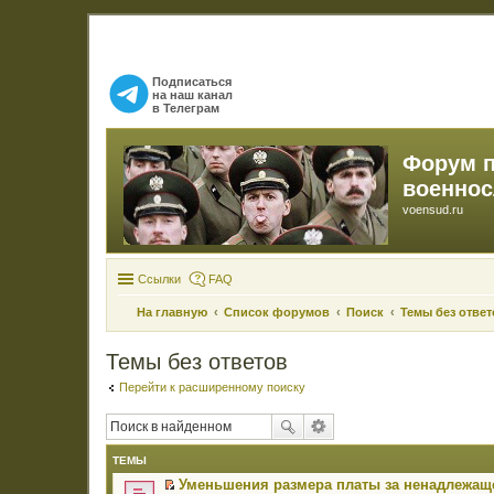
Подписаться
на наш канал
в Телеграм
Форум 
военно
voensud.ru
Ссылки
FAQ
На главную
Список форумов
Поиск
Темы без ответ
Темы без ответов
Перейти к расширенному поиску
ТЕМЫ
Уменьшения размера платы за ненадлежаще