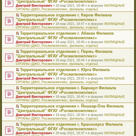
б
м
"Центральный" ФГАУ «Росжилкомплекс»
и
н
и
е
в
и
е
щ
у
ю
Дмитрий Викторович
» 18 мар 2021, 18:48 » в форуме
ЖИЛИЩНЫЕ
н
т
п
о
к
р
е
с
ОРГАНЫ (ДЖО, Росжилкомплекс, филиалы, отделы)
о
а
р
м
п
е
н
о
м
н
о
у
е
й
Территориальное отделение г. Киров Филиала
и
о
у
н
ч
н
р
т
П
ю
б
"Центральный" ФГАУ «Росжилкомплекс»
с
о
и
е
в
и
е
щ
Дмитрий Викторович
» 18 мар 2021, 18:47 » в форуме
ЖИЛИЩНЫЕ
о
м
т
п
о
к
р
е
ОРГАНЫ (ДЖО, Росжилкомплекс, филиалы, отделы)
о
у
а
р
м
п
е
н
б
с
н
о
у
е
й
Территориальное отделение г. Абакан Филиала
и
щ
о
н
ч
н
р
т
П
ю
"Центральный" ФГАУ «Росжилкомплекс»
е
о
о
и
е
в
и
е
Дмитрий Викторович
» 18 мар 2021, 18:45 » в форуме
ЖИЛИЩНЫЕ
н
б
м
т
п
о
к
р
ОРГАНЫ (ДЖО, Росжилкомплекс, филиалы, отделы)
и
щ
у
а
р
м
п
е
ю
е
с
н
о
у
е
й
Территориальное отделение г. Пермь Филиала
н
о
н
ч
н
р
т
П
"Центральный" ФГАУ «Росжилкомплекс»
и
о
о
и
е
в
и
е
Дмитрий Викторович
» 18 мар 2021, 18:44 » в форуме
ЖИЛИЩНЫЕ
ю
б
м
т
п
о
к
р
ОРГАНЫ (ДЖО, Росжилкомплекс, филиалы, отделы)
щ
у
а
р
м
п
е
е
с
н
о
у
е
й
Территориальное отделение г. Юрга Филиала
н
о
н
ч
н
р
т
П
"Центральный" ФГАУ «Росжилкомплекс»
и
о
о
и
е
в
и
е
Дмитрий Викторович
» 18 мар 2021, 18:42 » в форуме
ЖИЛИЩНЫЕ
ю
б
м
т
п
о
к
р
ОРГАНЫ (ДЖО, Росжилкомплекс, филиалы, отделы)
щ
у
а
р
м
п
е
е
с
н
о
у
е
й
Территориальное отделение г. Барнаул Филиала
н
о
н
ч
н
р
т
П
"Центральный" ФГАУ «Росжилкомплекс»
и
о
о
и
е
в
и
е
Дмитрий Викторович
» 18 мар 2021, 18:40 » в форуме
ЖИЛИЩНЫЕ
ю
б
м
т
п
о
к
р
ОРГАНЫ (ДЖО, Росжилкомплекс, филиалы, отделы)
щ
у
а
р
м
п
е
е
с
н
о
у
е
й
Территориальное отделение г. Йошкар-Ола Филиала
н
о
н
ч
н
р
т
П
"Центральный" ФГАУ «Росжилкомплекс»
и
о
о
и
е
в
и
е
Дмитрий Викторович
» 18 мар 2021, 18:39 » в форуме
ЖИЛИЩНЫЕ
ю
б
м
т
п
о
к
р
ОРГАНЫ (ДЖО, Росжилкомплекс, филиалы, отделы)
щ
у
а
р
м
п
е
е
с
н
о
у
е
й
Территориальное отделение г. Красноярск Филиала
н
о
н
ч
н
р
т
П
"Центральный" ФГАУ «Росжилкомплекс»
и
о
о
и
е
в
и
е
Дмитрий Викторович
» 18 мар 2021, 18:37 » в форуме
ЖИЛИЩНЫЕ
ю
б
м
т
п
о
к
р