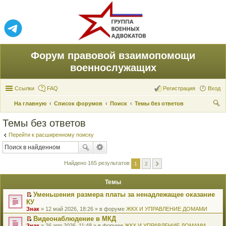
Форум правовой взаимопомощи
военнослужащих
Ссылки
FAQ
Регистрация
Вход
На главную
Список форумов
Поиск
Темы без ответов
ои
Темы без ответов
ск
Перейти к расширенному поиску
Найдено 165 результатов
1
2
Темы
Уменьшения размера платы за ненадлежащее оказание
П
КУ
е
Знак
» 12 май 2026, 18:26 » в форуме
ЖКХ И УПРАВЛЕНИЕ ДОМАМИ
р
е
Видеонаблюдение в МКД
й
П
Знак
» 26 апр 2026, 11:48 » в форуме
ЖКХ И УПРАВЛЕНИЕ ДОМАМИ