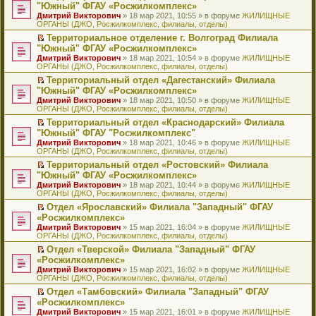
н
о
н
ч
н
р
т
П
"Южный" ФГАУ «Росжилкомплекс»
и
о
о
и
е
в
и
е
Дмитрий Викторович
» 18 мар 2021, 10:55 » в форуме
ЖИЛИЩНЫЕ
ю
б
м
т
п
о
к
р
ОРГАНЫ (ДЖО, Росжилкомплекс, филиалы, отделы)
щ
у
а
р
м
п
е
е
с
н
о
у
е
й
Территориальное отделение г. Волгоград Филиала
н
о
н
ч
н
р
т
П
"Южный" ФГАУ «Росжилкомплекс»
и
о
о
и
е
в
и
е
Дмитрий Викторович
» 18 мар 2021, 10:54 » в форуме
ЖИЛИЩНЫЕ
ю
б
м
т
п
о
к
р
ОРГАНЫ (ДЖО, Росжилкомплекс, филиалы, отделы)
щ
у
а
р
м
п
е
е
с
н
о
у
е
й
Территориальный отдел «Дагестанский» Филиала
н
о
н
ч
н
р
т
П
"Южный" ФГАУ «Росжилкомплекс»
и
о
о
и
е
в
и
е
Дмитрий Викторович
» 18 мар 2021, 10:50 » в форуме
ЖИЛИЩНЫЕ
ю
б
м
т
п
о
к
р
ОРГАНЫ (ДЖО, Росжилкомплекс, филиалы, отделы)
щ
у
а
р
м
п
е
е
с
н
о
у
е
й
Территориальный отдел «Краснодарский» Филиала
н
о
н
ч
н
р
т
П
"Южный" ФГАУ "Росжилкомплекс"
и
о
о
и
е
в
и
е
Дмитрий Викторович
» 18 мар 2021, 10:46 » в форуме
ЖИЛИЩНЫЕ
ю
б
м
т
п
о
к
р
ОРГАНЫ (ДЖО, Росжилкомплекс, филиалы, отделы)
щ
у
а
р
м
п
е
е
с
н
о
у
е
й
Территориальный отдел «Ростовский» Филиала
н
о
н
ч
н
р
т
П
"Южный" ФГАУ «Росжилкомплекс»
и
о
о
и
е
в
и
е
Дмитрий Викторович
» 18 мар 2021, 10:44 » в форуме
ЖИЛИЩНЫЕ
ю
б
м
т
п
о
к
р
ОРГАНЫ (ДЖО, Росжилкомплекс, филиалы, отделы)
щ
у
а
р
м
п
е
е
с
н
о
у
е
й
Отдел «Ярославский» Филиала "Западный" ФГАУ
н
о
н
ч
н
р
т
П
«Росжилкомплекс»
и
о
о
и
е
в
и
е
Дмитрий Викторович
» 15 мар 2021, 16:04 » в форуме
ЖИЛИЩНЫЕ
ю
б
м
т
п
о
к
р
ОРГАНЫ (ДЖО, Росжилкомплекс, филиалы, отделы)
щ
у
а
р
м
п
е
е
с
н
о
у
е
й
Отдел «Тверской» Филиала "Западный" ФГАУ
н
о
н
ч
н
р
т
П
«Росжилкомплекс»
и
о
о
и
е
в
и
е
Дмитрий Викторович
» 15 мар 2021, 16:02 » в форуме
ЖИЛИЩНЫЕ
ю
б
м
т
п
о
к
р
ОРГАНЫ (ДЖО, Росжилкомплекс, филиалы, отделы)
щ
у
а
р
м
п
е
е
с
н
о
у
е
й
Отдел «Тамбовский» Филиала "Западный" ФГАУ
н
о
н
ч
н
р
т
П
«Росжилкомплекс»
и
о
о
и
е
в
и
е
Дмитрий Викторович
» 15 мар 2021, 16:01 » в форуме
ЖИЛИЩНЫЕ
ю
б
м
т
п
о
к
р