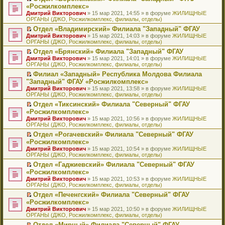
н
о
н
ч
н
р
т
П
«Росжилкомплекс»
и
о
о
и
е
в
и
е
Дмитрий Викторович
» 15 мар 2021, 14:55 » в форуме
ЖИЛИЩНЫЕ
ю
б
м
т
п
о
к
р
ОРГАНЫ (ДЖО, Росжилкомплекс, филиалы, отделы)
щ
у
а
р
м
п
е
е
с
н
о
у
е
й
Отдел «Владимирский» Филиала "Западный" ФГАУ
н
о
н
ч
н
р
т
П
Дмитрий Викторович
» 15 мар 2021, 14:03 » в форуме
ЖИЛИЩНЫЕ
и
о
о
и
е
в
и
е
ОРГАНЫ (ДЖО, Росжилкомплекс, филиалы, отделы)
ю
б
м
т
п
о
к
р
Отдел «Брянский» Филиала "Западный" ФГАУ
щ
у
а
р
м
п
е
П
Дмитрий Викторович
е
с
н
о
у
е
й
» 15 мар 2021, 14:01 » в форуме
ЖИЛИЩНЫЕ
е
ОРГАНЫ (ДЖО, Росжилкомплекс, филиалы, отделы)
н
о
н
ч
н
р
т
р
и
о
о
и
е
в
и
Филиал «Западный» Республика Молдова Филиала
е
ю
б
м
т
п
о
к
П
"Западный" ФГАУ «Росжилкомплекс»
й
щ
у
а
р
м
п
е
т
Дмитрий Викторович
е
с
н
о
у
е
» 15 мар 2021, 13:58 » в форуме
ЖИЛИЩНЫЕ
р
и
ОРГАНЫ (ДЖО, Росжилкомплекс, филиалы, отделы)
н
о
н
ч
н
р
е
к
и
о
о
и
е
в
й
Отдел «Тиксинский» Филиала "Северный" ФГАУ
п
ю
б
м
т
п
о
т
П
«Росжилкомплекс»
е
щ
у
а
р
м
и
е
р
Дмитрий Викторович
е
с
н
о
у
» 15 мар 2021, 10:56 » в форуме
ЖИЛИЩНЫЕ
к
р
в
ОРГАНЫ (ДЖО, Росжилкомплекс, филиалы, отделы)
н
о
н
ч
н
п
е
о
и
о
о
и
е
е
й
Отдел «Рогачевский» Филиала "Северный" ФГАУ
м
ю
б
м
т
п
р
т
П
«Росжилкомплекс»
у
щ
у
а
р
в
и
е
н
Дмитрий Викторович
е
с
н
о
» 15 мар 2021, 10:54 » в форуме
ЖИЛИЩНЫЕ
о
к
р
е
ОРГАНЫ (ДЖО, Росжилкомплекс, филиалы, отделы)
н
о
н
ч
м
п
е
п
и
о
о
и
у
е
й
Отдел «Гаджиевский» Филиала "Северный" ФГАУ
р
ю
б
м
т
н
р
т
П
«Росжилкомплекс»
о
щ
у
а
е
в
и
е
ч
Дмитрий Викторович
е
с
н
» 15 мар 2021, 10:53 » в форуме
ЖИЛИЩНЫЕ
п
о
к
р
и
ОРГАНЫ (ДЖО, Росжилкомплекс, филиалы, отделы)
н
о
н
р
м
п
е
т
и
о
о
о
у
е
й
Отдел «Печенгский» Филиала "Северный" ФГАУ
а
ю
б
м
ч
н
р
т
П
«Росжилкомплекс»
н
щ
у
и
е
в
и
е
н
Дмитрий Викторович
е
с
» 15 мар 2021, 10:50 » в форуме
ЖИЛИЩНЫЕ
т
п
о
к
р
о
ОРГАНЫ (ДЖО, Росжилкомплекс, филиалы, отделы)
н
о
а
р
м
п
е
м
и
о
н
о
у
е
й
Отдел «Мирный» Филиала "Северный" ФГАУ