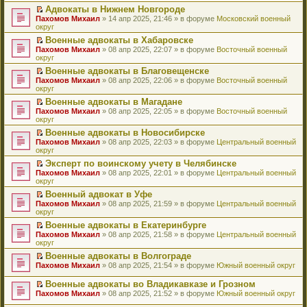
н
о
н
ч
у
е
й
Адвокаты в Нижнем Новгороде
и
о
о
и
н
р
т
П
Пахомов Михаил
» 14 апр 2025, 21:46 » в форуме
Московский военный
ю
б
м
т
е
в
и
е
округ
щ
у
а
п
о
к
р
е
с
н
Военные адвокаты в Хабаровске
р
м
п
е
н
о
н
П
Пахомов Михаил
о
у
е
й
» 08 апр 2025, 22:07 » в форуме
Восточный военный
и
о
о
е
округ
ч
н
р
т
ю
б
м
р
и
е
в
и
Военные адвокаты в Благовещенске
щ
у
е
т
п
о
к
П
Пахомов Михаил
е
с
й
» 08 апр 2025, 22:06 » в форуме
Восточный военный
а
р
м
п
е
округ
н
о
т
н
о
у
е
р
и
о
и
н
ч
н
р
Военные адвокаты в Магадане
е
ю
б
к
о
и
е
в
П
Пахомов Михаил
й
» 08 апр 2025, 22:05 » в форуме
Восточный военный
щ
п
м
т
п
о
е
округ
т
е
е
у
а
р
м
р
и
н
р
с
н
о
у
Военные адвокаты в Новосибирске
е
к
и
в
о
н
ч
н
П
Пахомов Михаил
й
» 08 апр 2025, 22:03 » в форуме
Центральный военный
п
ю
о
о
о
и
е
е
округ
т
е
м
б
м
т
п
р
и
р
у
Эксперт по воинскому учету в Челябинске
щ
у
а
р
е
к
в
н
П
Пахомов Михаил
е
с
н
о
й
» 08 апр 2025, 22:01 » в форуме
Центральный военный
п
о
е
е
округ
н
о
н
ч
т
е
м
п
р
и
о
о
и
и
р
у
Военный адвокат в Уфе
р
е
ю
б
м
т
к
в
н
П
Пахомов Михаил
о
й
» 08 апр 2025, 21:59 » в форуме
Центральный военный
щ
у
а
п
о
е
е
округ
ч
т
е
с
н
е
м
п
р
и
и
н
о
н
р
у
Военные адвокаты в Екатеринбурге
р
е
т
к
и
о
о
в
н
П
Пахомов Михаил
о
й
» 08 апр 2025, 21:58 » в форуме
Центральный военный
а
п
ю
б
м
о
е
е
округ
ч
т
н
е
щ
у
м
п
р
и
и
н
р
е
с
у
Военные адвокаты в Волгограде
р
е
т
к
о
в
н
о
н
П
Пахомов Михаил
о
й
» 08 апр 2025, 21:54 » в форуме
Южный военный округ
а
п
м
о
и
о
е
е
ч
т
н
е
у
м
ю
б
п
р
и
и
Военные адвокаты во Владикавказе и Грозном
н
р
с
у
щ
р
е
т
к
П
о
в
Пахомов Михаил
» 08 апр 2025, 21:52 » в форуме
Южный военный округ
о
н
е
о
й
а
п
е
м
о
о
е
н
ч
т
н
е