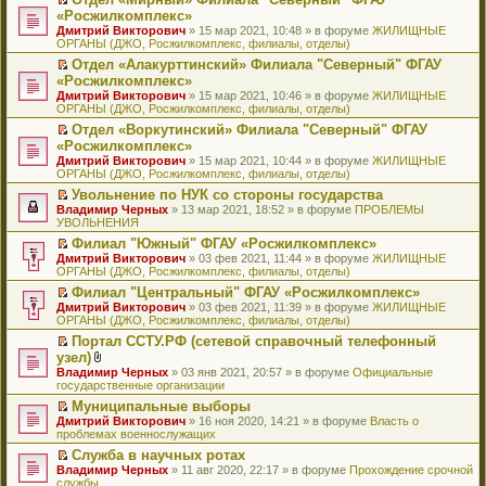
у
ю
б
н
ч
н
р
т
П
«Росжилкомплекс»
с
щ
о
и
е
в
и
е
о
Дмитрий Викторович
е
» 15 мар 2021, 10:48 » в форуме
ЖИЛИЩНЫЕ
м
т
п
о
к
р
о
ОРГАНЫ (ДЖО, Росжилкомплекс, филиалы, отделы)
н
у
а
р
м
п
е
б
и
с
н
о
у
е
й
Отдел «Алакурттинский» Филиала "Северный" ФГАУ
щ
ю
о
н
ч
н
р
т
П
«Росжилкомплекс»
е
о
о
и
е
в
и
е
н
Дмитрий Викторович
» 15 мар 2021, 10:46 » в форуме
ЖИЛИЩНЫЕ
б
м
т
п
о
к
р
и
ОРГАНЫ (ДЖО, Росжилкомплекс, филиалы, отделы)
щ
у
а
р
м
п
е
ю
е
с
н
о
у
е
й
Отдел «Воркутинский» Филиала "Северный" ФГАУ
н
о
н
ч
н
р
т
П
«Росжилкомплекс»
и
о
о
и
е
в
и
е
Дмитрий Викторович
» 15 мар 2021, 10:44 » в форуме
ЖИЛИЩНЫЕ
ю
б
м
т
п
о
к
р
ОРГАНЫ (ДЖО, Росжилкомплекс, филиалы, отделы)
щ
у
а
р
м
п
е
е
с
н
о
у
е
й
Увольнение по НУК со стороны государства
н
о
н
ч
н
р
т
П
Владимир Черных
» 13 мар 2021, 18:52 » в форуме
ПРОБЛЕМЫ
и
о
о
и
е
в
и
е
УВОЛЬНЕНИЯ
ю
б
м
т
п
о
к
р
Филиал "Южный" ФГАУ «Росжилкомплекс»
щ
у
а
р
м
п
е
П
Дмитрий Викторович
е
с
н
о
у
е
й
» 03 фев 2021, 11:44 » в форуме
ЖИЛИЩНЫЕ
е
ОРГАНЫ (ДЖО, Росжилкомплекс, филиалы, отделы)
н
о
н
ч
н
р
т
р
и
о
о
и
е
в
и
Филиал "Центральный" ФГАУ «Росжилкомплекс»
е
ю
б
м
т
п
о
к
П
Дмитрий Викторович
й
» 03 фев 2021, 11:39 » в форуме
ЖИЛИЩНЫЕ
щ
у
а
р
м
п
е
ОРГАНЫ (ДЖО, Росжилкомплекс, филиалы, отделы)
т
е
с
н
о
у
е
р
и
н
о
н
ч
н
р
Портал ССТУ.РФ (сетевой справочный телефонный
е
к
и
о
о
и
е
в
П
узел)
й
п
ю
б
м
т
п
о
е
т
В
Владимир Черных
е
» 03 янв 2021, 20:57 » в форуме
Официальные
щ
у
а
р
м
р
и
л
государственные организации
р
е
с
н
о
у
е
к
о
в
н
о
н
ч
н
й
Муниципальные выборы
п
ж
о
и
о
о
и
е
т
П
Дмитрий Викторович
е
е
» 16 ноя 2020, 14:21 » в форуме
Власть о
м
ю
б
м
т
п
и
е
проблемах военнослужащих
р
н
у
щ
у
а
р
к
р
в
и
н
е
с
н
о
Служба в научных ротах
п
е
о
я
е
н
о
н
ч
П
Владимир Черных
е
й
» 11 авг 2020, 22:17 » в форуме
Прохождение срочной
м
п
и
о
о
и
е
службы
р
т
у