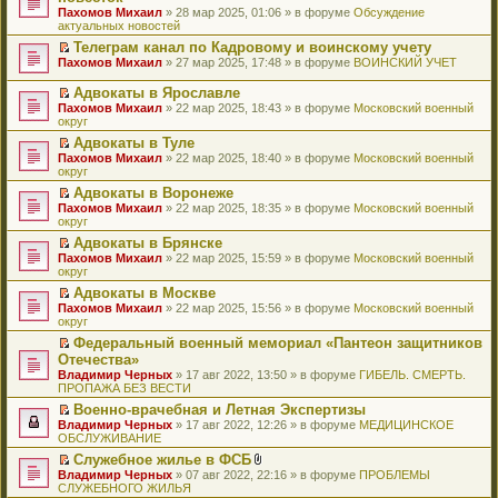
и
т
к
о
в
е
щ
н
Пахомов Михаил
о
» 28 мар 2025, 01:06 » в форуме
Обсуждение
о
ю
а
п
м
о
р
е
е
актуальных новостей
ч
о
н
е
у
м
е
н
п
и
б
н
р
с
у
й
Телеграм канал по Кадровому и воинскому учету
и
р
т
щ
о
в
о
н
т
П
ю
Пахомов Михаил
о
» 27 мар 2025, 17:48 » в форуме
ВОИНСКИЙ УЧЕТ
а
е
м
о
о
е
и
е
ч
н
н
у
м
б
п
к
р
и
Адвокаты в Ярославле
н
и
с
у
щ
р
п
е
т
П
о
ю
Пахомов Михаил
» 22 мар 2025, 18:43 » в форуме
Московский военный
о
н
е
о
е
й
а
е
м
округ
о
е
н
ч
р
т
н
р
у
б
п
и
и
в
и
Адвокаты в Туле
н
е
с
щ
р
ю
т
о
к
П
о
Пахомов Михаил
й
» 22 мар 2025, 18:40 » в форуме
Московский военный
о
е
о
а
м
п
е
м
округ
т
о
н
ч
н
у
е
р
у
и
б
и
и
Адвокаты в Воронеже
н
н
р
е
с
к
щ
ю
т
П
о
е
в
Пахомов Михаил
й
» 22 мар 2025, 18:35 » в форуме
Московский военный
о
п
е
а
е
м
п
о
округ
т
о
е
н
н
р
у
р
м
и
б
р
и
Адвокаты в Брянске
н
е
с
о
у
к
щ
в
ю
П
о
Пахомов Михаил
й
» 22 мар 2025, 15:59 » в форуме
Московский военный
о
ч
н
п
е
о
е
м
округ
т
о
и
е
е
н
м
р
у
и
б
т
п
р
и
у
Адвокаты в Москве
е
с
к
щ
а
р
в
ю
н
П
Пахомов Михаил
й
» 22 мар 2025, 15:56 » в форуме
Московский военный
о
п
е
н
о
о
е
е
округ
т
о
е
н
н
ч
м
п
р
и
б
р
и
о
и
у
Федеральный военный мемориал «Пантеон защитников
р
е
к
щ
в
ю
м
т
н
П
Отечества»
о
й
п
е
о
у
а
е
е
ч
т
Владимир Черных
е
» 17 авг 2022, 13:50 » в форуме
ГИБЕЛЬ. СМЕРТЬ.
н
м
с
н
п
р
и
и
ПРОПАЖА БЕЗ ВЕСТИ
р
и
у
о
н
р
е
т
к
в
ю
н
о
о
о
й
Военно-врачебная и Летная Экспертизы
а
п
о
е
б
м
ч
т
П
Владимир Черных
н
е
» 17 авг 2022, 12:26 » в форуме
МЕДИЦИНСКОЕ
м
п
щ
у
и
и
е
ОБСЛУЖИВАНИЕ
н
р
у
р
е
с
т
к
р
о
в
н
о
Служебное жилье в ФСБ
н
о
а
п
е
м
о
е
ч
П
В
и
о
Владимир Черных
н
е
й
» 07 авг 2022, 22:16 » в форуме
ПРОБЛЕМЫ
у
м
п
и
е
л
ю
б
СЛУЖЕБНОГО ЖИЛЬЯ
н
р
т
с
у
р
т
р
о