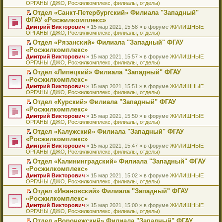
ОРГАНЫ (ДЖО, Росжилкомплекс, филиалы, отделы)
щ
у
а
р
м
п
е
е
с
н
о
у
е
й
Отдел «Санкт-Петербургский» Филиала "Западный"
н
о
н
ч
н
р
т
П
ФГАУ «Росжилкомплекс»
и
о
о
и
е
в
и
е
Дмитрий Викторович
» 15 мар 2021, 15:58 » в форуме
ЖИЛИЩНЫЕ
ю
б
м
т
п
о
к
р
ОРГАНЫ (ДЖО, Росжилкомплекс, филиалы, отделы)
щ
у
а
р
м
п
е
е
с
н
о
у
е
й
Отдел «Рязанский» Филиала "Западный" ФГАУ
н
о
н
ч
н
р
т
П
«Росжилкомплекс»
и
о
о
и
е
в
и
е
Дмитрий Викторович
» 15 мар 2021, 15:57 » в форуме
ЖИЛИЩНЫЕ
ю
б
м
т
п
о
к
р
ОРГАНЫ (ДЖО, Росжилкомплекс, филиалы, отделы)
щ
у
а
р
м
п
е
е
с
н
о
у
е
й
Отдел «Липецкий» Филиала "Западный" ФГАУ
н
о
н
ч
н
р
т
П
«Росжилкомплекс»
и
о
о
и
е
в
и
е
Дмитрий Викторович
» 15 мар 2021, 15:51 » в форуме
ЖИЛИЩНЫЕ
ю
б
м
т
п
о
к
р
ОРГАНЫ (ДЖО, Росжилкомплекс, филиалы, отделы)
щ
у
а
р
м
п
е
е
с
н
о
у
е
й
Отдел «Курский» Филиала "Западный" ФГАУ
н
о
н
ч
н
р
т
П
«Росжилкомплекс»
и
о
о
и
е
в
и
е
Дмитрий Викторович
» 15 мар 2021, 15:50 » в форуме
ЖИЛИЩНЫЕ
ю
б
м
т
п
о
к
р
ОРГАНЫ (ДЖО, Росжилкомплекс, филиалы, отделы)
щ
у
а
р
м
п
е
е
с
н
о
у
е
й
Отдел «Калужский» Филиала "Западный" ФГАУ
н
о
н
ч
н
р
т
П
«Росжилкомплекс»
и
о
о
и
е
в
и
е
Дмитрий Викторович
» 15 мар 2021, 15:47 » в форуме
ЖИЛИЩНЫЕ
ю
б
м
т
п
о
к
р
ОРГАНЫ (ДЖО, Росжилкомплекс, филиалы, отделы)
щ
у
а
р
м
п
е
е
с
н
о
у
е
й
Отдел «Калининградский» Филиала "Западный" ФГАУ
н
о
н
ч
н
р
т
П
«Росжилкомплекс»
и
о
о
и
е
в
и
е
Дмитрий Викторович
» 15 мар 2021, 15:02 » в форуме
ЖИЛИЩНЫЕ
ю
б
м
т
п
о
к
р
ОРГАНЫ (ДЖО, Росжилкомплекс, филиалы, отделы)
щ
у
а
р
м
п
е
е
с
н
о
у
е
й
Отдел «Ивановский» Филиала "Западный" ФГАУ
н
о
н
ч
н
р
т
П
«Росжилкомплекс»
и
о
о
и
е
в
и
е
Дмитрий Викторович
» 15 мар 2021, 15:00 » в форуме
ЖИЛИЩНЫЕ
ю
б
м
т
п
о
к
р
ОРГАНЫ (ДЖО, Росжилкомплекс, филиалы, отделы)
щ
у
а
р
м
п
е
е
с
н
о
у
е
й
Отдел «Воронежский» Филиала "Западный" ФГАУ