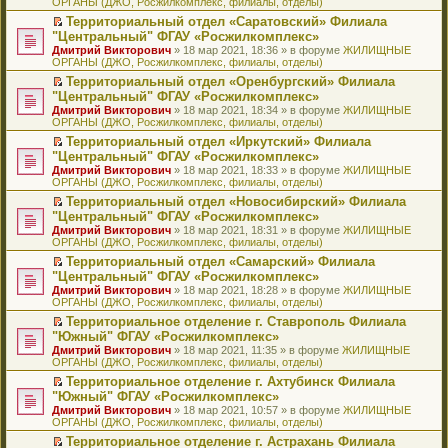
ОРГАНЫ (ДЖО, Росжилкомплекс, филиалы, отделы)
щ
у
а
р
м
п
е
е
с
н
о
у
е
й
Территориальный отдел «Саратовский» Филиала
н
о
н
ч
н
р
т
П
"Центральный" ФГАУ «Росжилкомплекс»
и
о
о
и
е
в
и
е
Дмитрий Викторович
» 18 мар 2021, 18:36 » в форуме
ЖИЛИЩНЫЕ
ю
б
м
т
п
о
к
р
ОРГАНЫ (ДЖО, Росжилкомплекс, филиалы, отделы)
щ
у
а
р
м
п
е
е
с
н
о
у
е
й
Территориальный отдел «Оренбургский» Филиала
н
о
н
ч
н
р
т
П
"Центральный" ФГАУ «Росжилкомплекс»
и
о
о
и
е
в
и
е
Дмитрий Викторович
» 18 мар 2021, 18:34 » в форуме
ЖИЛИЩНЫЕ
ю
б
м
т
п
о
к
р
ОРГАНЫ (ДЖО, Росжилкомплекс, филиалы, отделы)
щ
у
а
р
м
п
е
е
с
н
о
у
е
й
Территориальный отдел «Иркутский» Филиала
н
о
н
ч
н
р
т
П
"Центральный" ФГАУ «Росжилкомплекс»
и
о
о
и
е
в
и
е
Дмитрий Викторович
» 18 мар 2021, 18:33 » в форуме
ЖИЛИЩНЫЕ
ю
б
м
т
п
о
к
р
ОРГАНЫ (ДЖО, Росжилкомплекс, филиалы, отделы)
щ
у
а
р
м
п
е
е
с
н
о
у
е
й
Территориальный отдел «Новосибирский» Филиала
н
о
н
ч
н
р
т
П
"Центральный" ФГАУ «Росжилкомплекс»
и
о
о
и
е
в
и
е
Дмитрий Викторович
» 18 мар 2021, 18:31 » в форуме
ЖИЛИЩНЫЕ
ю
б
м
т
п
о
к
р
ОРГАНЫ (ДЖО, Росжилкомплекс, филиалы, отделы)
щ
у
а
р
м
п
е
е
с
н
о
у
е
й
Территориальный отдел «Самарский» Филиала
н
о
н
ч
н
р
т
П
"Центральный" ФГАУ «Росжилкомплекс»
и
о
о
и
е
в
и
е
Дмитрий Викторович
» 18 мар 2021, 18:28 » в форуме
ЖИЛИЩНЫЕ
ю
б
м
т
п
о
к
р
ОРГАНЫ (ДЖО, Росжилкомплекс, филиалы, отделы)
щ
у
а
р
м
п
е
е
с
н
о
у
е
й
Территориальное отделение г. Ставрополь Филиала
н
о
н
ч
н
р
т
П
"Южный" ФГАУ «Росжилкомплекс»
и
о
о
и
е
в
и
е
Дмитрий Викторович
» 18 мар 2021, 11:35 » в форуме
ЖИЛИЩНЫЕ
ю
б
м
т
п
о
к
р
ОРГАНЫ (ДЖО, Росжилкомплекс, филиалы, отделы)
щ
у
а
р
м
п
е
е
с
н
о
у
е
й
Территориальное отделение г. Ахтубинск Филиала
н
о
н
ч
н
р
т
П
"Южный" ФГАУ «Росжилкомплекс»
и
о
о
и
е
в
и
е
Дмитрий Викторович
» 18 мар 2021, 10:57 » в форуме
ЖИЛИЩНЫЕ
ю
б
м
т
п
о
к
р
ОРГАНЫ (ДЖО, Росжилкомплекс, филиалы, отделы)
щ
у
а
р
м
п
е
е
с
н
о
у
е
й
Территориальное отделение г. Астрахань Филиала