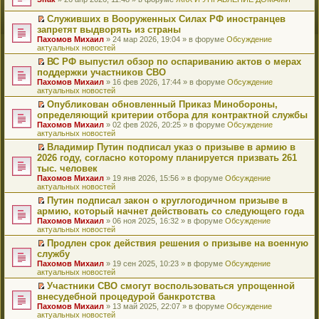
т
е
и
р
Служивших в Вооруженных Силах РФ иностранцев
к
е
П
запретят выдворять из страны
п
й
е
Пахомов Михаил
» 24 мар 2026, 19:04 » в форуме
Обсуждение
е
т
р
актуальных новостей
р
и
е
в
к
й
ВС РФ выпустил обзор по оспариванию актов о мерах
о
п
т
П
поддержки участников СВО
м
е
и
е
Пахомов Михаил
» 16 фев 2026, 17:44 » в форуме
Обсуждение
у
р
к
р
актуальных новостей
н
в
п
е
е
о
е
й
Опубликован обновленный Приказ Минобороны,
п
м
р
т
П
определяющий критерии отбора для контрактной службы
р
у
в
и
е
Пахомов Михаил
» 02 фев 2026, 20:25 » в форуме
Обсуждение
о
н
о
к
р
актуальных новостей
ч
е
м
п
е
и
п
у
е
й
Владимир Путин подписал указ о призыве в армию в
т
р
н
р
т
П
2026 году, согласно которому планируется призвать 261
а
о
е
в
и
е
тыс. человек
н
ч
п
о
к
р
н
и
Пахомов Михаил
» 19 янв 2026, 15:56 » в форуме
Обсуждение
р
м
п
е
о
т
актуальных новостей
о
у
е
й
м
а
ч
н
р
т
Путин подписал закон о круглогодичном призыве в
у
н
и
е
в
и
П
армию, который начнет действовать со следующего года
с
н
т
п
о
к
е
о
о
Пахомов Михаил
» 06 ноя 2025, 16:32 » в форуме
Обсуждение
а
р
м
п
р
о
м
актуальных новостей
н
о
у
е
е
б
у
н
ч
н
р
й
Продлен срок действия решения о призыве на военную
щ
с
о
и
е
в
т
П
службу
е
о
м
т
п
о
и
е
н
о
Пахомов Михаил
» 19 сен 2025, 10:23 » в форуме
Обсуждение
у
а
р
м
к
р
и
б
актуальных новостей
с
н
о
у
п
е
ю
щ
о
н
ч
н
е
й
Участники СВО смогут воспользоваться упрощенной
е
о
о
и
е
р
т
П
внесудебной процедурой банкротства
н
б
м
т
п
в
и
е
и
Пахомов Михаил
» 13 май 2025, 22:07 » в форуме
Обсуждение
щ
у
а
р
о
к
р
ю
актуальных новостей
е
с
н
о
м
п
е