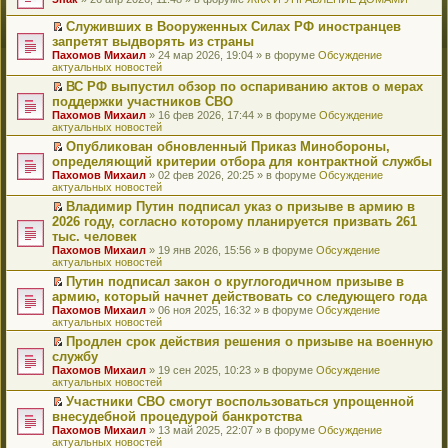
т
е
и
р
Служивших в Вооруженных Силах РФ иностранцев
к
е
П
запретят выдворять из страны
п
й
е
Пахомов Михаил
» 24 мар 2026, 19:04 » в форуме
Обсуждение
е
т
р
актуальных новостей
р
и
е
в
к
й
ВС РФ выпустил обзор по оспариванию актов о мерах
о
п
т
П
поддержки участников СВО
м
е
и
е
Пахомов Михаил
» 16 фев 2026, 17:44 » в форуме
Обсуждение
у
р
к
р
актуальных новостей
н
в
п
е
е
о
е
й
Опубликован обновленный Приказ Минобороны,
п
м
р
т
П
определяющий критерии отбора для контрактной службы
р
у
в
и
е
Пахомов Михаил
» 02 фев 2026, 20:25 » в форуме
Обсуждение
о
н
о
к
р
актуальных новостей
ч
е
м
п
е
и
п
у
е
й
Владимир Путин подписал указ о призыве в армию в
т
р
н
р
т
П
2026 году, согласно которому планируется призвать 261
а
о
е
в
и
е
тыс. человек
н
ч
п
о
к
р
н
и
Пахомов Михаил
» 19 янв 2026, 15:56 » в форуме
Обсуждение
р
м
п
е
о
т
актуальных новостей
о
у
е
й
м
а
ч
н
р
т
Путин подписал закон о круглогодичном призыве в
у
н
и
е
в
и
П
армию, который начнет действовать со следующего года
с
н
т
п
о
к
е
о
о
Пахомов Михаил
» 06 ноя 2025, 16:32 » в форуме
Обсуждение
а
р
м
п
р
о
м
актуальных новостей
н
о
у
е
е
б
у
н
ч
н
р
й
Продлен срок действия решения о призыве на военную
щ
с
о
и
е
в
т
П
службу
е
о
м
т
п
о
и
е
н
о
Пахомов Михаил
» 19 сен 2025, 10:23 » в форуме
Обсуждение
у
а
р
м
к
р
и
б
актуальных новостей
с
н
о
у
п
е
ю
щ
о
н
ч
н
е
й
Участники СВО смогут воспользоваться упрощенной
е
о
о
и
е
р
т
П
внесудебной процедурой банкротства
н
б
м
т
п
в
и
е
и
Пахомов Михаил
» 13 май 2025, 22:07 » в форуме
Обсуждение
щ
у
а
р
о
к
р
ю
актуальных новостей
е
с
н
о
м
п
е