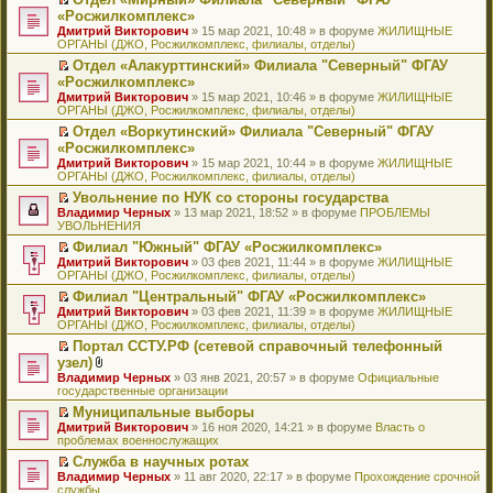
у
ю
б
н
ч
н
р
т
П
«Росжилкомплекс»
с
щ
о
и
е
в
и
е
о
Дмитрий Викторович
е
» 15 мар 2021, 10:48 » в форуме
ЖИЛИЩНЫЕ
м
т
п
о
к
р
о
ОРГАНЫ (ДЖО, Росжилкомплекс, филиалы, отделы)
н
у
а
р
м
п
е
б
и
с
н
о
у
е
й
Отдел «Алакурттинский» Филиала "Северный" ФГАУ
щ
ю
о
н
ч
н
р
т
П
«Росжилкомплекс»
е
о
о
и
е
в
и
е
н
Дмитрий Викторович
» 15 мар 2021, 10:46 » в форуме
ЖИЛИЩНЫЕ
б
м
т
п
о
к
р
и
ОРГАНЫ (ДЖО, Росжилкомплекс, филиалы, отделы)
щ
у
а
р
м
п
е
ю
е
с
н
о
у
е
й
Отдел «Воркутинский» Филиала "Северный" ФГАУ
н
о
н
ч
н
р
т
П
«Росжилкомплекс»
и
о
о
и
е
в
и
е
Дмитрий Викторович
» 15 мар 2021, 10:44 » в форуме
ЖИЛИЩНЫЕ
ю
б
м
т
п
о
к
р
ОРГАНЫ (ДЖО, Росжилкомплекс, филиалы, отделы)
щ
у
а
р
м
п
е
е
с
н
о
у
е
й
Увольнение по НУК со стороны государства
н
о
н
ч
н
р
т
П
Владимир Черных
» 13 мар 2021, 18:52 » в форуме
ПРОБЛЕМЫ
и
о
о
и
е
в
и
е
УВОЛЬНЕНИЯ
ю
б
м
т
п
о
к
р
Филиал "Южный" ФГАУ «Росжилкомплекс»
щ
у
а
р
м
п
е
П
Дмитрий Викторович
е
с
н
о
у
е
й
» 03 фев 2021, 11:44 » в форуме
ЖИЛИЩНЫЕ
е
ОРГАНЫ (ДЖО, Росжилкомплекс, филиалы, отделы)
н
о
н
ч
н
р
т
р
и
о
о
и
е
в
и
Филиал "Центральный" ФГАУ «Росжилкомплекс»
е
ю
б
м
т
п
о
к
П
Дмитрий Викторович
й
» 03 фев 2021, 11:39 » в форуме
ЖИЛИЩНЫЕ
щ
у
а
р
м
п
е
ОРГАНЫ (ДЖО, Росжилкомплекс, филиалы, отделы)
т
е
с
н
о
у
е
р
и
н
о
н
ч
н
р
Портал ССТУ.РФ (сетевой справочный телефонный
е
к
и
о
о
и
е
в
П
узел)
й
п
ю
б
м
т
п
о
е
т
В
Владимир Черных
е
» 03 янв 2021, 20:57 » в форуме
Официальные
щ
у
а
р
м
р
и
л
государственные организации
р
е
с
н
о
у
е
к
о
в
н
о
н
ч
н
й
Муниципальные выборы
п
ж
о
и
о
о
и
е
т
П
Дмитрий Викторович
е
е
» 16 ноя 2020, 14:21 » в форуме
Власть о
м
ю
б
м
т
п
и
е
проблемах военнослужащих
р
н
у
щ
у
а
р
к
р
в
и
н
е
с
н
о
Служба в научных ротах
п
е
о
я
е
н
о
н
ч
П
Владимир Черных
е
й
» 11 авг 2020, 22:17 » в форуме
Прохождение срочной
м
п
и
о
о
и
е
службы
р
т
у