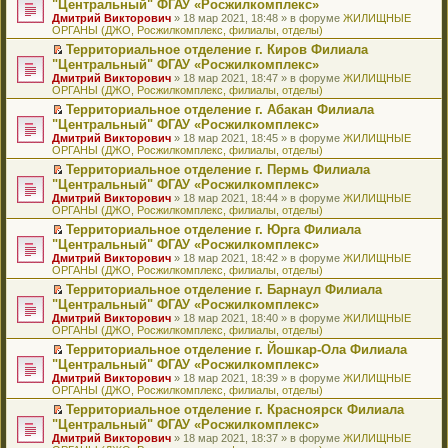
б
м
"Центральный" ФГАУ «Росжилкомплекс»
и
н
и
е
в
и
е
щ
у
ю
Дмитрий Викторович
» 18 мар 2021, 18:48 » в форуме
ЖИЛИЩНЫЕ
н
т
п
о
к
р
е
с
ОРГАНЫ (ДЖО, Росжилкомплекс, филиалы, отделы)
о
а
р
м
п
е
н
о
м
н
о
у
е
й
Территориальное отделение г. Киров Филиала
и
о
у
н
ч
н
р
т
П
ю
б
"Центральный" ФГАУ «Росжилкомплекс»
с
о
и
е
в
и
е
щ
Дмитрий Викторович
» 18 мар 2021, 18:47 » в форуме
ЖИЛИЩНЫЕ
о
м
т
п
о
к
р
е
ОРГАНЫ (ДЖО, Росжилкомплекс, филиалы, отделы)
о
у
а
р
м
п
е
н
б
с
н
о
у
е
й
Территориальное отделение г. Абакан Филиала
и
щ
о
н
ч
н
р
т
П
ю
"Центральный" ФГАУ «Росжилкомплекс»
е
о
о
и
е
в
и
е
Дмитрий Викторович
» 18 мар 2021, 18:45 » в форуме
ЖИЛИЩНЫЕ
н
б
м
т
п
о
к
р
ОРГАНЫ (ДЖО, Росжилкомплекс, филиалы, отделы)
и
щ
у
а
р
м
п
е
ю
е
с
н
о
у
е
й
Территориальное отделение г. Пермь Филиала
н
о
н
ч
н
р
т
П
"Центральный" ФГАУ «Росжилкомплекс»
и
о
о
и
е
в
и
е
Дмитрий Викторович
» 18 мар 2021, 18:44 » в форуме
ЖИЛИЩНЫЕ
ю
б
м
т
п
о
к
р
ОРГАНЫ (ДЖО, Росжилкомплекс, филиалы, отделы)
щ
у
а
р
м
п
е
е
с
н
о
у
е
й
Территориальное отделение г. Юрга Филиала
н
о
н
ч
н
р
т
П
"Центральный" ФГАУ «Росжилкомплекс»
и
о
о
и
е
в
и
е
Дмитрий Викторович
» 18 мар 2021, 18:42 » в форуме
ЖИЛИЩНЫЕ
ю
б
м
т
п
о
к
р
ОРГАНЫ (ДЖО, Росжилкомплекс, филиалы, отделы)
щ
у
а
р
м
п
е
е
с
н
о
у
е
й
Территориальное отделение г. Барнаул Филиала
н
о
н
ч
н
р
т
П
"Центральный" ФГАУ «Росжилкомплекс»
и
о
о
и
е
в
и
е
Дмитрий Викторович
» 18 мар 2021, 18:40 » в форуме
ЖИЛИЩНЫЕ
ю
б
м
т
п
о
к
р
ОРГАНЫ (ДЖО, Росжилкомплекс, филиалы, отделы)
щ
у
а
р
м
п
е
е
с
н
о
у
е
й
Территориальное отделение г. Йошкар-Ола Филиала
н
о
н
ч
н
р
т
П
"Центральный" ФГАУ «Росжилкомплекс»
и
о
о
и
е
в
и
е
Дмитрий Викторович
» 18 мар 2021, 18:39 » в форуме
ЖИЛИЩНЫЕ
ю
б
м
т
п
о
к
р
ОРГАНЫ (ДЖО, Росжилкомплекс, филиалы, отделы)
щ
у
а
р
м
п
е
е
с
н
о
у
е
й
Территориальное отделение г. Красноярск Филиала
н
о
н
ч
н
р
т
П
"Центральный" ФГАУ «Росжилкомплекс»
и
о
о
и
е
в
и
е
Дмитрий Викторович
» 18 мар 2021, 18:37 » в форуме
ЖИЛИЩНЫЕ
ю
б
м
т
п
о
к
р