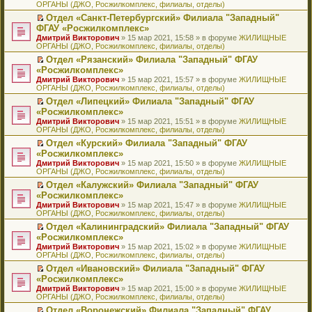
ОРГАНЫ (ДЖО, Росжилкомплекс, филиалы, отделы)
щ
у
а
р
м
п
е
е
с
н
о
у
е
й
Отдел «Санкт-Петербургский» Филиала "Западный"
н
о
н
ч
н
р
т
П
ФГАУ «Росжилкомплекс»
и
о
о
и
е
в
и
е
Дмитрий Викторович
» 15 мар 2021, 15:58 » в форуме
ЖИЛИЩНЫЕ
ю
б
м
т
п
о
к
р
ОРГАНЫ (ДЖО, Росжилкомплекс, филиалы, отделы)
щ
у
а
р
м
п
е
е
с
н
о
у
е
й
Отдел «Рязанский» Филиала "Западный" ФГАУ
н
о
н
ч
н
р
т
П
«Росжилкомплекс»
и
о
о
и
е
в
и
е
Дмитрий Викторович
» 15 мар 2021, 15:57 » в форуме
ЖИЛИЩНЫЕ
ю
б
м
т
п
о
к
р
ОРГАНЫ (ДЖО, Росжилкомплекс, филиалы, отделы)
щ
у
а
р
м
п
е
е
с
н
о
у
е
й
Отдел «Липецкий» Филиала "Западный" ФГАУ
н
о
н
ч
н
р
т
П
«Росжилкомплекс»
и
о
о
и
е
в
и
е
Дмитрий Викторович
» 15 мар 2021, 15:51 » в форуме
ЖИЛИЩНЫЕ
ю
б
м
т
п
о
к
р
ОРГАНЫ (ДЖО, Росжилкомплекс, филиалы, отделы)
щ
у
а
р
м
п
е
е
с
н
о
у
е
й
Отдел «Курский» Филиала "Западный" ФГАУ
н
о
н
ч
н
р
т
П
«Росжилкомплекс»
и
о
о
и
е
в
и
е
Дмитрий Викторович
» 15 мар 2021, 15:50 » в форуме
ЖИЛИЩНЫЕ
ю
б
м
т
п
о
к
р
ОРГАНЫ (ДЖО, Росжилкомплекс, филиалы, отделы)
щ
у
а
р
м
п
е
е
с
н
о
у
е
й
Отдел «Калужский» Филиала "Западный" ФГАУ
н
о
н
ч
н
р
т
П
«Росжилкомплекс»
и
о
о
и
е
в
и
е
Дмитрий Викторович
» 15 мар 2021, 15:47 » в форуме
ЖИЛИЩНЫЕ
ю
б
м
т
п
о
к
р
ОРГАНЫ (ДЖО, Росжилкомплекс, филиалы, отделы)
щ
у
а
р
м
п
е
е
с
н
о
у
е
й
Отдел «Калининградский» Филиала "Западный" ФГАУ
н
о
н
ч
н
р
т
П
«Росжилкомплекс»
и
о
о
и
е
в
и
е
Дмитрий Викторович
» 15 мар 2021, 15:02 » в форуме
ЖИЛИЩНЫЕ
ю
б
м
т
п
о
к
р
ОРГАНЫ (ДЖО, Росжилкомплекс, филиалы, отделы)
щ
у
а
р
м
п
е
е
с
н
о
у
е
й
Отдел «Ивановский» Филиала "Западный" ФГАУ
н
о
н
ч
н
р
т
П
«Росжилкомплекс»
и
о
о
и
е
в
и
е
Дмитрий Викторович
» 15 мар 2021, 15:00 » в форуме
ЖИЛИЩНЫЕ
ю
б
м
т
п
о
к
р
ОРГАНЫ (ДЖО, Росжилкомплекс, филиалы, отделы)
щ
у
а
р
м
п
е
е
с
н
о
у
е
й
Отдел «Воронежский» Филиала "Западный" ФГАУ