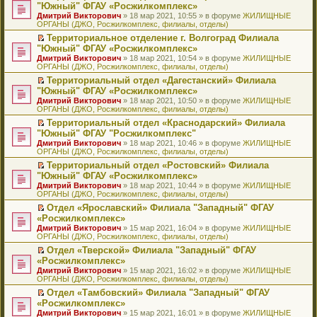
н
о
н
ч
н
р
т
П
"Южный" ФГАУ «Росжилкомплекс»
и
о
о
и
е
в
и
е
Дмитрий Викторович
» 18 мар 2021, 10:55 » в форуме
ЖИЛИЩНЫЕ
ю
б
м
т
п
о
к
р
ОРГАНЫ (ДЖО, Росжилкомплекс, филиалы, отделы)
щ
у
а
р
м
п
е
е
с
н
о
у
е
й
Территориальное отделение г. Волгоград Филиала
н
о
н
ч
н
р
т
П
"Южный" ФГАУ «Росжилкомплекс»
и
о
о
и
е
в
и
е
Дмитрий Викторович
» 18 мар 2021, 10:54 » в форуме
ЖИЛИЩНЫЕ
ю
б
м
т
п
о
к
р
ОРГАНЫ (ДЖО, Росжилкомплекс, филиалы, отделы)
щ
у
а
р
м
п
е
е
с
н
о
у
е
й
Территориальный отдел «Дагестанский» Филиала
н
о
н
ч
н
р
т
П
"Южный" ФГАУ «Росжилкомплекс»
и
о
о
и
е
в
и
е
Дмитрий Викторович
» 18 мар 2021, 10:50 » в форуме
ЖИЛИЩНЫЕ
ю
б
м
т
п
о
к
р
ОРГАНЫ (ДЖО, Росжилкомплекс, филиалы, отделы)
щ
у
а
р
м
п
е
е
с
н
о
у
е
й
Территориальный отдел «Краснодарский» Филиала
н
о
н
ч
н
р
т
П
"Южный" ФГАУ "Росжилкомплекс"
и
о
о
и
е
в
и
е
Дмитрий Викторович
» 18 мар 2021, 10:46 » в форуме
ЖИЛИЩНЫЕ
ю
б
м
т
п
о
к
р
ОРГАНЫ (ДЖО, Росжилкомплекс, филиалы, отделы)
щ
у
а
р
м
п
е
е
с
н
о
у
е
й
Территориальный отдел «Ростовский» Филиала
н
о
н
ч
н
р
т
П
"Южный" ФГАУ «Росжилкомплекс»
и
о
о
и
е
в
и
е
Дмитрий Викторович
» 18 мар 2021, 10:44 » в форуме
ЖИЛИЩНЫЕ
ю
б
м
т
п
о
к
р
ОРГАНЫ (ДЖО, Росжилкомплекс, филиалы, отделы)
щ
у
а
р
м
п
е
е
с
н
о
у
е
й
Отдел «Ярославский» Филиала "Западный" ФГАУ
н
о
н
ч
н
р
т
П
«Росжилкомплекс»
и
о
о
и
е
в
и
е
Дмитрий Викторович
» 15 мар 2021, 16:04 » в форуме
ЖИЛИЩНЫЕ
ю
б
м
т
п
о
к
р
ОРГАНЫ (ДЖО, Росжилкомплекс, филиалы, отделы)
щ
у
а
р
м
п
е
е
с
н
о
у
е
й
Отдел «Тверской» Филиала "Западный" ФГАУ
н
о
н
ч
н
р
т
П
«Росжилкомплекс»
и
о
о
и
е
в
и
е
Дмитрий Викторович
» 15 мар 2021, 16:02 » в форуме
ЖИЛИЩНЫЕ
ю
б
м
т
п
о
к
р
ОРГАНЫ (ДЖО, Росжилкомплекс, филиалы, отделы)
щ
у
а
р
м
п
е
е
с
н
о
у
е
й
Отдел «Тамбовский» Филиала "Западный" ФГАУ
н
о
н
ч
н
р
т
П
«Росжилкомплекс»
и
о
о
и
е
в
и
е
Дмитрий Викторович
» 15 мар 2021, 16:01 » в форуме
ЖИЛИЩНЫЕ
ю
б
м
т
п
о
к
р