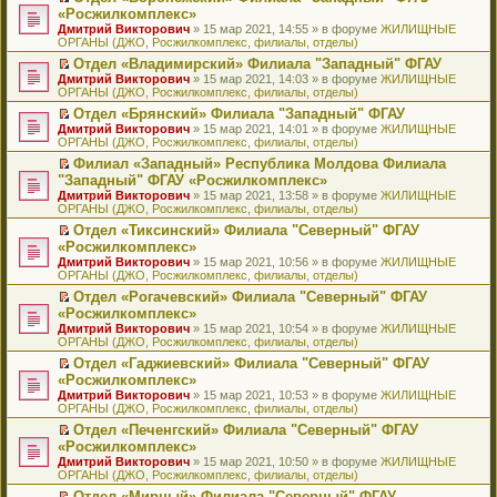
н
о
н
ч
н
р
т
П
«Росжилкомплекс»
и
о
о
и
е
в
и
е
Дмитрий Викторович
» 15 мар 2021, 14:55 » в форуме
ЖИЛИЩНЫЕ
ю
б
м
т
п
о
к
р
ОРГАНЫ (ДЖО, Росжилкомплекс, филиалы, отделы)
щ
у
а
р
м
п
е
е
с
н
о
у
е
й
Отдел «Владимирский» Филиала "Западный" ФГАУ
н
о
н
ч
н
р
т
П
Дмитрий Викторович
» 15 мар 2021, 14:03 » в форуме
ЖИЛИЩНЫЕ
и
о
о
и
е
в
и
е
ОРГАНЫ (ДЖО, Росжилкомплекс, филиалы, отделы)
ю
б
м
т
п
о
к
р
Отдел «Брянский» Филиала "Западный" ФГАУ
щ
у
а
р
м
п
е
П
Дмитрий Викторович
е
с
н
о
у
е
й
» 15 мар 2021, 14:01 » в форуме
ЖИЛИЩНЫЕ
е
ОРГАНЫ (ДЖО, Росжилкомплекс, филиалы, отделы)
н
о
н
ч
н
р
т
р
и
о
о
и
е
в
и
Филиал «Западный» Республика Молдова Филиала
е
ю
б
м
т
п
о
к
П
"Западный" ФГАУ «Росжилкомплекс»
й
щ
у
а
р
м
п
е
т
Дмитрий Викторович
е
с
н
о
у
е
» 15 мар 2021, 13:58 » в форуме
ЖИЛИЩНЫЕ
р
и
ОРГАНЫ (ДЖО, Росжилкомплекс, филиалы, отделы)
н
о
н
ч
н
р
е
к
и
о
о
и
е
в
й
Отдел «Тиксинский» Филиала "Северный" ФГАУ
п
ю
б
м
т
п
о
т
П
«Росжилкомплекс»
е
щ
у
а
р
м
и
е
р
Дмитрий Викторович
е
с
н
о
у
» 15 мар 2021, 10:56 » в форуме
ЖИЛИЩНЫЕ
к
р
в
ОРГАНЫ (ДЖО, Росжилкомплекс, филиалы, отделы)
н
о
н
ч
н
п
е
о
и
о
о
и
е
е
й
Отдел «Рогачевский» Филиала "Северный" ФГАУ
м
ю
б
м
т
п
р
т
П
«Росжилкомплекс»
у
щ
у
а
р
в
и
е
н
Дмитрий Викторович
е
с
н
о
» 15 мар 2021, 10:54 » в форуме
ЖИЛИЩНЫЕ
о
к
р
е
ОРГАНЫ (ДЖО, Росжилкомплекс, филиалы, отделы)
н
о
н
ч
м
п
е
п
и
о
о
и
у
е
й
Отдел «Гаджиевский» Филиала "Северный" ФГАУ
р
ю
б
м
т
н
р
т
П
«Росжилкомплекс»
о
щ
у
а
е
в
и
е
ч
Дмитрий Викторович
е
с
н
» 15 мар 2021, 10:53 » в форуме
ЖИЛИЩНЫЕ
п
о
к
р
и
ОРГАНЫ (ДЖО, Росжилкомплекс, филиалы, отделы)
н
о
н
р
м
п
е
т
и
о
о
о
у
е
й
Отдел «Печенгский» Филиала "Северный" ФГАУ
а
ю
б
м
ч
н
р
т
П
«Росжилкомплекс»
н
щ
у
и
е
в
и
е
н
Дмитрий Викторович
е
с
» 15 мар 2021, 10:50 » в форуме
ЖИЛИЩНЫЕ
т
п
о
к
р
о
ОРГАНЫ (ДЖО, Росжилкомплекс, филиалы, отделы)
н
о
а
р
м
п
е
м
и
о
н
о
у
е
й
Отдел «Мирный» Филиала "Северный" ФГАУ