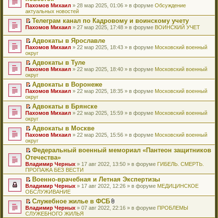
и
т
к
о
в
е
щ
н
Пахомов Михаил
о
» 28 мар 2025, 01:06 » в форуме
Обсуждение
о
ю
а
п
м
о
р
е
е
актуальных новостей
ч
о
н
е
у
м
е
н
п
и
б
н
р
с
у
й
Телеграм канал по Кадровому и воинскому учету
и
р
т
щ
о
в
о
н
т
П
ю
Пахомов Михаил
о
» 27 мар 2025, 17:48 » в форуме
ВОИНСКИЙ УЧЕТ
а
е
м
о
о
е
и
е
ч
н
н
у
м
б
п
к
р
и
Адвокаты в Ярославле
н
и
с
у
щ
р
п
е
т
П
о
ю
Пахомов Михаил
» 22 мар 2025, 18:43 » в форуме
Московский военный
о
н
е
о
е
й
а
е
м
округ
о
е
н
ч
р
т
н
р
у
б
п
и
и
в
и
Адвокаты в Туле
н
е
с
щ
р
ю
т
о
к
П
о
Пахомов Михаил
й
» 22 мар 2025, 18:40 » в форуме
Московский военный
о
е
о
а
м
п
е
м
округ
т
о
н
ч
н
у
е
р
у
и
б
и
и
Адвокаты в Воронеже
н
н
р
е
с
к
щ
ю
т
П
о
е
в
Пахомов Михаил
й
» 22 мар 2025, 18:35 » в форуме
Московский военный
о
п
е
а
е
м
п
о
округ
т
о
е
н
н
р
у
р
м
и
б
р
и
Адвокаты в Брянске
н
е
с
о
у
к
щ
в
ю
П
о
Пахомов Михаил
й
» 22 мар 2025, 15:59 » в форуме
Московский военный
о
ч
н
п
е
о
е
м
округ
т
о
и
е
е
н
м
р
у
и
б
т
п
р
и
у
Адвокаты в Москве
е
с
к
щ
а
р
в
ю
н
П
Пахомов Михаил
й
» 22 мар 2025, 15:56 » в форуме
Московский военный
о
п
е
н
о
о
е
е
округ
т
о
е
н
н
ч
м
п
р
и
б
р
и
о
и
у
Федеральный военный мемориал «Пантеон защитников
р
е
к
щ
в
ю
м
т
н
П
Отечества»
о
й
п
е
о
у
а
е
е
ч
т
Владимир Черных
е
» 17 авг 2022, 13:50 » в форуме
ГИБЕЛЬ. СМЕРТЬ.
н
м
с
н
п
р
и
и
ПРОПАЖА БЕЗ ВЕСТИ
р
и
у
о
н
р
е
т
к
в
ю
н
о
о
о
й
Военно-врачебная и Летная Экспертизы
а
п
о
е
б
м
ч
т
П
Владимир Черных
н
е
» 17 авг 2022, 12:26 » в форуме
МЕДИЦИНСКОЕ
м
п
щ
у
и
и
е
ОБСЛУЖИВАНИЕ
н
р
у
р
е
с
т
к
р
о
в
н
о
Служебное жилье в ФСБ
н
о
а
п
е
м
о
е
ч
П
В
и
о
Владимир Черных
н
е
й
» 07 авг 2022, 22:16 » в форуме
ПРОБЛЕМЫ
у
м
п
и
е
л
ю
б
СЛУЖЕБНОГО ЖИЛЬЯ
н
р
т
с
у
р
т
р
о