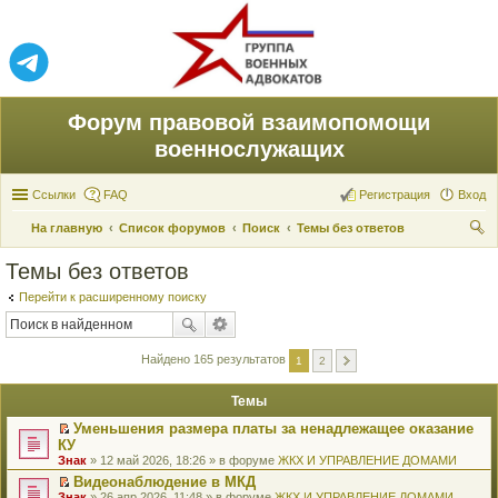
Форум правовой взаимопомощи
военнослужащих
Ссылки
FAQ
Регистрация
Вход
На главную
Список форумов
Поиск
Темы без ответов
ои
Темы без ответов
ск
Перейти к расширенному поиску
Найдено 165 результатов
1
2
Темы
Уменьшения размера платы за ненадлежащее оказание
П
КУ
е
Знак
» 12 май 2026, 18:26 » в форуме
ЖКХ И УПРАВЛЕНИЕ ДОМАМИ
р
е
Видеонаблюдение в МКД
й
П
Знак
» 26 апр 2026, 11:48 » в форуме
ЖКХ И УПРАВЛЕНИЕ ДОМАМИ