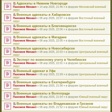
н
о
н
ч
у
е
й
Адвокаты в Нижнем Новгороде
и
о
о
и
н
р
т
П
Пахомов Михаил
» 14 апр 2025, 21:46 » в форуме
Московский военный
ю
б
м
т
е
в
и
е
округ
щ
у
а
п
о
к
р
е
с
н
Военные адвокаты в Хабаровске
р
м
п
е
н
о
н
П
Пахомов Михаил
о
у
е
й
» 08 апр 2025, 22:07 » в форуме
Восточный военный
и
о
о
е
округ
ч
н
р
т
ю
б
м
р
и
е
в
и
Военные адвокаты в Благовещенске
щ
у
е
т
п
о
к
П
Пахомов Михаил
е
с
й
» 08 апр 2025, 22:06 » в форуме
Восточный военный
а
р
м
п
е
округ
н
о
т
н
о
у
е
р
и
о
и
н
ч
н
р
Военные адвокаты в Магадане
е
ю
б
к
о
и
е
в
П
Пахомов Михаил
й
» 08 апр 2025, 22:05 » в форуме
Восточный военный
щ
п
м
т
п
о
е
округ
т
е
е
у
а
р
м
р
и
н
р
с
н
о
у
Военные адвокаты в Новосибирске
е
к
и
в
о
н
ч
н
П
Пахомов Михаил
й
» 08 апр 2025, 22:03 » в форуме
Центральный военный
п
ю
о
о
о
и
е
е
округ
т
е
м
б
м
т
п
р
и
р
у
Эксперт по воинскому учету в Челябинске
щ
у
а
р
е
к
в
н
П
Пахомов Михаил
е
с
н
о
й
» 08 апр 2025, 22:01 » в форуме
Центральный военный
п
о
е
е
округ
н
о
н
ч
т
е
м
п
р
и
о
о
и
и
р
у
Военный адвокат в Уфе
р
е
ю
б
м
т
к
в
н
П
Пахомов Михаил
о
й
» 08 апр 2025, 21:59 » в форуме
Центральный военный
щ
у
а
п
о
е
е
округ
ч
т
е
с
н
е
м
п
р
и
и
н
о
н
р
у
Военные адвокаты в Екатеринбурге
р
е
т
к
и
о
о
в
н
П
Пахомов Михаил
о
й
» 08 апр 2025, 21:58 » в форуме
Центральный военный
а
п
ю
б
м
о
е
е
округ
ч
т
н
е
щ
у
м
п
р
и
и
н
р
е
с
у
Военные адвокаты в Волгограде
р
е
т
к
о
в
н
о
н
П
Пахомов Михаил
о
й
» 08 апр 2025, 21:54 » в форуме
Южный военный округ
а
п
м
о
и
о
е
е
ч
т
н
е
у
м
ю
б
п
р
и
и
Военные адвокаты во Владикавказе и Грозном
н
р
с
у
щ
р
е
т
к
П
о
в
Пахомов Михаил
» 08 апр 2025, 21:52 » в форуме
Южный военный округ
о
н
е
о
й
а
п
е
м
о
о
е
н
ч
т
н
е