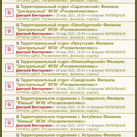
ОРГАНЫ (ДЖО, Росжилкомплекс, филиалы, отделы)
щ
у
а
р
м
п
е
е
с
н
о
у
е
й
Территориальный отдел «Саратовский» Филиала
н
о
н
ч
н
р
т
П
"Центральный" ФГАУ «Росжилкомплекс»
и
о
о
и
е
в
и
е
Дмитрий Викторович
» 18 мар 2021, 18:36 » в форуме
ЖИЛИЩНЫЕ
ю
б
м
т
п
о
к
р
ОРГАНЫ (ДЖО, Росжилкомплекс, филиалы, отделы)
щ
у
а
р
м
п
е
е
с
н
о
у
е
й
Территориальный отдел «Оренбургский» Филиала
н
о
н
ч
н
р
т
П
"Центральный" ФГАУ «Росжилкомплекс»
и
о
о
и
е
в
и
е
Дмитрий Викторович
» 18 мар 2021, 18:34 » в форуме
ЖИЛИЩНЫЕ
ю
б
м
т
п
о
к
р
ОРГАНЫ (ДЖО, Росжилкомплекс, филиалы, отделы)
щ
у
а
р
м
п
е
е
с
н
о
у
е
й
Территориальный отдел «Иркутский» Филиала
н
о
н
ч
н
р
т
П
"Центральный" ФГАУ «Росжилкомплекс»
и
о
о
и
е
в
и
е
Дмитрий Викторович
» 18 мар 2021, 18:33 » в форуме
ЖИЛИЩНЫЕ
ю
б
м
т
п
о
к
р
ОРГАНЫ (ДЖО, Росжилкомплекс, филиалы, отделы)
щ
у
а
р
м
п
е
е
с
н
о
у
е
й
Территориальный отдел «Новосибирский» Филиала
н
о
н
ч
н
р
т
П
"Центральный" ФГАУ «Росжилкомплекс»
и
о
о
и
е
в
и
е
Дмитрий Викторович
» 18 мар 2021, 18:31 » в форуме
ЖИЛИЩНЫЕ
ю
б
м
т
п
о
к
р
ОРГАНЫ (ДЖО, Росжилкомплекс, филиалы, отделы)
щ
у
а
р
м
п
е
е
с
н
о
у
е
й
Территориальный отдел «Самарский» Филиала
н
о
н
ч
н
р
т
П
"Центральный" ФГАУ «Росжилкомплекс»
и
о
о
и
е
в
и
е
Дмитрий Викторович
» 18 мар 2021, 18:28 » в форуме
ЖИЛИЩНЫЕ
ю
б
м
т
п
о
к
р
ОРГАНЫ (ДЖО, Росжилкомплекс, филиалы, отделы)
щ
у
а
р
м
п
е
е
с
н
о
у
е
й
Территориальное отделение г. Ставрополь Филиала
н
о
н
ч
н
р
т
П
"Южный" ФГАУ «Росжилкомплекс»
и
о
о
и
е
в
и
е
Дмитрий Викторович
» 18 мар 2021, 11:35 » в форуме
ЖИЛИЩНЫЕ
ю
б
м
т
п
о
к
р
ОРГАНЫ (ДЖО, Росжилкомплекс, филиалы, отделы)
щ
у
а
р
м
п
е
е
с
н
о
у
е
й
Территориальное отделение г. Ахтубинск Филиала
н
о
н
ч
н
р
т
П
"Южный" ФГАУ «Росжилкомплекс»
и
о
о
и
е
в
и
е
Дмитрий Викторович
» 18 мар 2021, 10:57 » в форуме
ЖИЛИЩНЫЕ
ю
б
м
т
п
о
к
р
ОРГАНЫ (ДЖО, Росжилкомплекс, филиалы, отделы)
щ
у
а
р
м
п
е
е
с
н
о
у
е
й
Территориальное отделение г. Астрахань Филиала