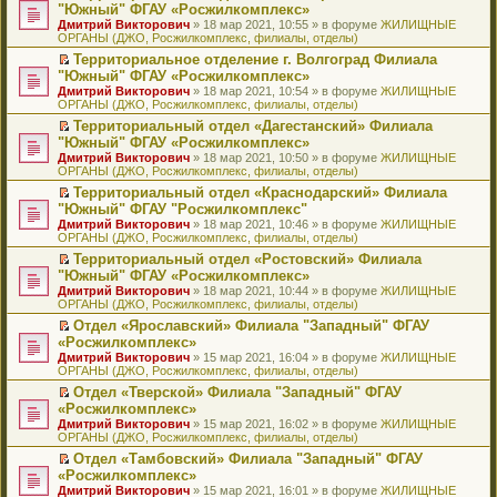
н
о
н
ч
н
р
т
П
"Южный" ФГАУ «Росжилкомплекс»
и
о
о
и
е
в
и
е
Дмитрий Викторович
» 18 мар 2021, 10:55 » в форуме
ЖИЛИЩНЫЕ
ю
б
м
т
п
о
к
р
ОРГАНЫ (ДЖО, Росжилкомплекс, филиалы, отделы)
щ
у
а
р
м
п
е
е
с
н
о
у
е
й
Территориальное отделение г. Волгоград Филиала
н
о
н
ч
н
р
т
П
"Южный" ФГАУ «Росжилкомплекс»
и
о
о
и
е
в
и
е
Дмитрий Викторович
» 18 мар 2021, 10:54 » в форуме
ЖИЛИЩНЫЕ
ю
б
м
т
п
о
к
р
ОРГАНЫ (ДЖО, Росжилкомплекс, филиалы, отделы)
щ
у
а
р
м
п
е
е
с
н
о
у
е
й
Территориальный отдел «Дагестанский» Филиала
н
о
н
ч
н
р
т
П
"Южный" ФГАУ «Росжилкомплекс»
и
о
о
и
е
в
и
е
Дмитрий Викторович
» 18 мар 2021, 10:50 » в форуме
ЖИЛИЩНЫЕ
ю
б
м
т
п
о
к
р
ОРГАНЫ (ДЖО, Росжилкомплекс, филиалы, отделы)
щ
у
а
р
м
п
е
е
с
н
о
у
е
й
Территориальный отдел «Краснодарский» Филиала
н
о
н
ч
н
р
т
П
"Южный" ФГАУ "Росжилкомплекс"
и
о
о
и
е
в
и
е
Дмитрий Викторович
» 18 мар 2021, 10:46 » в форуме
ЖИЛИЩНЫЕ
ю
б
м
т
п
о
к
р
ОРГАНЫ (ДЖО, Росжилкомплекс, филиалы, отделы)
щ
у
а
р
м
п
е
е
с
н
о
у
е
й
Территориальный отдел «Ростовский» Филиала
н
о
н
ч
н
р
т
П
"Южный" ФГАУ «Росжилкомплекс»
и
о
о
и
е
в
и
е
Дмитрий Викторович
» 18 мар 2021, 10:44 » в форуме
ЖИЛИЩНЫЕ
ю
б
м
т
п
о
к
р
ОРГАНЫ (ДЖО, Росжилкомплекс, филиалы, отделы)
щ
у
а
р
м
п
е
е
с
н
о
у
е
й
Отдел «Ярославский» Филиала "Западный" ФГАУ
н
о
н
ч
н
р
т
П
«Росжилкомплекс»
и
о
о
и
е
в
и
е
Дмитрий Викторович
» 15 мар 2021, 16:04 » в форуме
ЖИЛИЩНЫЕ
ю
б
м
т
п
о
к
р
ОРГАНЫ (ДЖО, Росжилкомплекс, филиалы, отделы)
щ
у
а
р
м
п
е
е
с
н
о
у
е
й
Отдел «Тверской» Филиала "Западный" ФГАУ
н
о
н
ч
н
р
т
П
«Росжилкомплекс»
и
о
о
и
е
в
и
е
Дмитрий Викторович
» 15 мар 2021, 16:02 » в форуме
ЖИЛИЩНЫЕ
ю
б
м
т
п
о
к
р
ОРГАНЫ (ДЖО, Росжилкомплекс, филиалы, отделы)
щ
у
а
р
м
п
е
е
с
н
о
у
е
й
Отдел «Тамбовский» Филиала "Западный" ФГАУ
н
о
н
ч
н
р
т
П
«Росжилкомплекс»
и
о
о
и
е
в
и
е
Дмитрий Викторович
» 15 мар 2021, 16:01 » в форуме
ЖИЛИЩНЫЕ
ю
б
м
т
п
о
к
р