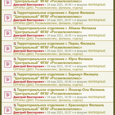
б
м
"Центральный" ФГАУ «Росжилкомплекс»
и
н
и
е
в
и
е
щ
у
ю
Дмитрий Викторович
» 18 мар 2021, 18:48 » в форуме
ЖИЛИЩНЫЕ
н
т
п
о
к
р
е
с
ОРГАНЫ (ДЖО, Росжилкомплекс, филиалы, отделы)
о
а
р
м
п
е
н
о
м
н
о
у
е
й
Территориальное отделение г. Киров Филиала
и
о
у
н
ч
н
р
т
П
ю
б
"Центральный" ФГАУ «Росжилкомплекс»
с
о
и
е
в
и
е
щ
Дмитрий Викторович
» 18 мар 2021, 18:47 » в форуме
ЖИЛИЩНЫЕ
о
м
т
п
о
к
р
е
ОРГАНЫ (ДЖО, Росжилкомплекс, филиалы, отделы)
о
у
а
р
м
п
е
н
б
с
н
о
у
е
й
Территориальное отделение г. Абакан Филиала
и
щ
о
н
ч
н
р
т
П
ю
"Центральный" ФГАУ «Росжилкомплекс»
е
о
о
и
е
в
и
е
Дмитрий Викторович
» 18 мар 2021, 18:45 » в форуме
ЖИЛИЩНЫЕ
н
б
м
т
п
о
к
р
ОРГАНЫ (ДЖО, Росжилкомплекс, филиалы, отделы)
и
щ
у
а
р
м
п
е
ю
е
с
н
о
у
е
й
Территориальное отделение г. Пермь Филиала
н
о
н
ч
н
р
т
П
"Центральный" ФГАУ «Росжилкомплекс»
и
о
о
и
е
в
и
е
Дмитрий Викторович
» 18 мар 2021, 18:44 » в форуме
ЖИЛИЩНЫЕ
ю
б
м
т
п
о
к
р
ОРГАНЫ (ДЖО, Росжилкомплекс, филиалы, отделы)
щ
у
а
р
м
п
е
е
с
н
о
у
е
й
Территориальное отделение г. Юрга Филиала
н
о
н
ч
н
р
т
П
"Центральный" ФГАУ «Росжилкомплекс»
и
о
о
и
е
в
и
е
Дмитрий Викторович
» 18 мар 2021, 18:42 » в форуме
ЖИЛИЩНЫЕ
ю
б
м
т
п
о
к
р
ОРГАНЫ (ДЖО, Росжилкомплекс, филиалы, отделы)
щ
у
а
р
м
п
е
е
с
н
о
у
е
й
Территориальное отделение г. Барнаул Филиала
н
о
н
ч
н
р
т
П
"Центральный" ФГАУ «Росжилкомплекс»
и
о
о
и
е
в
и
е
Дмитрий Викторович
» 18 мар 2021, 18:40 » в форуме
ЖИЛИЩНЫЕ
ю
б
м
т
п
о
к
р
ОРГАНЫ (ДЖО, Росжилкомплекс, филиалы, отделы)
щ
у
а
р
м
п
е
е
с
н
о
у
е
й
Территориальное отделение г. Йошкар-Ола Филиала
н
о
н
ч
н
р
т
П
"Центральный" ФГАУ «Росжилкомплекс»
и
о
о
и
е
в
и
е
Дмитрий Викторович
» 18 мар 2021, 18:39 » в форуме
ЖИЛИЩНЫЕ
ю
б
м
т
п
о
к
р
ОРГАНЫ (ДЖО, Росжилкомплекс, филиалы, отделы)
щ
у
а
р
м
п
е
е
с
н
о
у
е
й
Территориальное отделение г. Красноярск Филиала
н
о
н
ч
н
р
т
П
"Центральный" ФГАУ «Росжилкомплекс»
и
о
о
и
е
в
и
е
Дмитрий Викторович
» 18 мар 2021, 18:37 » в форуме
ЖИЛИЩНЫЕ
ю
б
м
т
п
о
к
р