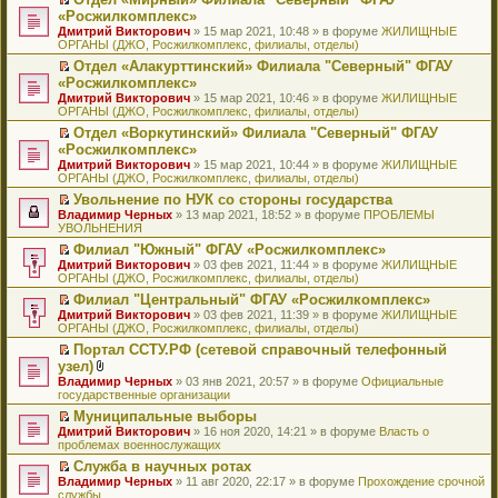
у
ю
б
н
ч
н
р
т
П
«Росжилкомплекс»
с
щ
о
и
е
в
и
е
о
Дмитрий Викторович
е
» 15 мар 2021, 10:48 » в форуме
ЖИЛИЩНЫЕ
м
т
п
о
к
р
о
ОРГАНЫ (ДЖО, Росжилкомплекс, филиалы, отделы)
н
у
а
р
м
п
е
б
и
с
н
о
у
е
й
Отдел «Алакурттинский» Филиала "Северный" ФГАУ
щ
ю
о
н
ч
н
р
т
П
«Росжилкомплекс»
е
о
о
и
е
в
и
е
н
Дмитрий Викторович
» 15 мар 2021, 10:46 » в форуме
ЖИЛИЩНЫЕ
б
м
т
п
о
к
р
и
ОРГАНЫ (ДЖО, Росжилкомплекс, филиалы, отделы)
щ
у
а
р
м
п
е
ю
е
с
н
о
у
е
й
Отдел «Воркутинский» Филиала "Северный" ФГАУ
н
о
н
ч
н
р
т
П
«Росжилкомплекс»
и
о
о
и
е
в
и
е
Дмитрий Викторович
» 15 мар 2021, 10:44 » в форуме
ЖИЛИЩНЫЕ
ю
б
м
т
п
о
к
р
ОРГАНЫ (ДЖО, Росжилкомплекс, филиалы, отделы)
щ
у
а
р
м
п
е
е
с
н
о
у
е
й
Увольнение по НУК со стороны государства
н
о
н
ч
н
р
т
П
Владимир Черных
» 13 мар 2021, 18:52 » в форуме
ПРОБЛЕМЫ
и
о
о
и
е
в
и
е
УВОЛЬНЕНИЯ
ю
б
м
т
п
о
к
р
Филиал "Южный" ФГАУ «Росжилкомплекс»
щ
у
а
р
м
п
е
П
Дмитрий Викторович
е
с
н
о
у
е
й
» 03 фев 2021, 11:44 » в форуме
ЖИЛИЩНЫЕ
е
ОРГАНЫ (ДЖО, Росжилкомплекс, филиалы, отделы)
н
о
н
ч
н
р
т
р
и
о
о
и
е
в
и
Филиал "Центральный" ФГАУ «Росжилкомплекс»
е
ю
б
м
т
п
о
к
П
Дмитрий Викторович
й
» 03 фев 2021, 11:39 » в форуме
ЖИЛИЩНЫЕ
щ
у
а
р
м
п
е
ОРГАНЫ (ДЖО, Росжилкомплекс, филиалы, отделы)
т
е
с
н
о
у
е
р
и
н
о
н
ч
н
р
Портал ССТУ.РФ (сетевой справочный телефонный
е
к
и
о
о
и
е
в
П
узел)
й
п
ю
б
м
т
п
о
е
т
В
Владимир Черных
е
» 03 янв 2021, 20:57 » в форуме
Официальные
щ
у
а
р
м
р
и
л
государственные организации
р
е
с
н
о
у
е
к
о
в
н
о
н
ч
н
й
Муниципальные выборы
п
ж
о
и
о
о
и
е
т
П
Дмитрий Викторович
е
е
» 16 ноя 2020, 14:21 » в форуме
Власть о
м
ю
б
м
т
п
и
е
проблемах военнослужащих
р
н
у
щ
у
а
р
к
р
в
и
н
е
с
н
о
Служба в научных ротах
п
е
о
я
е
н
о
н
ч
П
Владимир Черных
е
й
» 11 авг 2020, 22:17 » в форуме
Прохождение срочной
м
п
и
о
о
и
е
службы
р
т
у