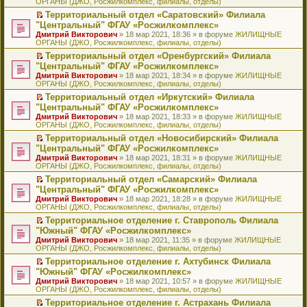
ОРГАНЫ (ДЖО, Росжилкомплекс, филиалы, отделы)
щ
у
а
р
м
п
е
е
с
н
о
у
е
й
Территориальный отдел «Саратовский» Филиала
н
о
н
ч
н
р
т
П
"Центральный" ФГАУ «Росжилкомплекс»
и
о
о
и
е
в
и
е
Дмитрий Викторович
» 18 мар 2021, 18:36 » в форуме
ЖИЛИЩНЫЕ
ю
б
м
т
п
о
к
р
ОРГАНЫ (ДЖО, Росжилкомплекс, филиалы, отделы)
щ
у
а
р
м
п
е
е
с
н
о
у
е
й
Территориальный отдел «Оренбургский» Филиала
н
о
н
ч
н
р
т
П
"Центральный" ФГАУ «Росжилкомплекс»
и
о
о
и
е
в
и
е
Дмитрий Викторович
» 18 мар 2021, 18:34 » в форуме
ЖИЛИЩНЫЕ
ю
б
м
т
п
о
к
р
ОРГАНЫ (ДЖО, Росжилкомплекс, филиалы, отделы)
щ
у
а
р
м
п
е
е
с
н
о
у
е
й
Территориальный отдел «Иркутский» Филиала
н
о
н
ч
н
р
т
П
"Центральный" ФГАУ «Росжилкомплекс»
и
о
о
и
е
в
и
е
Дмитрий Викторович
» 18 мар 2021, 18:33 » в форуме
ЖИЛИЩНЫЕ
ю
б
м
т
п
о
к
р
ОРГАНЫ (ДЖО, Росжилкомплекс, филиалы, отделы)
щ
у
а
р
м
п
е
е
с
н
о
у
е
й
Территориальный отдел «Новосибирский» Филиала
н
о
н
ч
н
р
т
П
"Центральный" ФГАУ «Росжилкомплекс»
и
о
о
и
е
в
и
е
Дмитрий Викторович
» 18 мар 2021, 18:31 » в форуме
ЖИЛИЩНЫЕ
ю
б
м
т
п
о
к
р
ОРГАНЫ (ДЖО, Росжилкомплекс, филиалы, отделы)
щ
у
а
р
м
п
е
е
с
н
о
у
е
й
Территориальный отдел «Самарский» Филиала
н
о
н
ч
н
р
т
П
"Центральный" ФГАУ «Росжилкомплекс»
и
о
о
и
е
в
и
е
Дмитрий Викторович
» 18 мар 2021, 18:28 » в форуме
ЖИЛИЩНЫЕ
ю
б
м
т
п
о
к
р
ОРГАНЫ (ДЖО, Росжилкомплекс, филиалы, отделы)
щ
у
а
р
м
п
е
е
с
н
о
у
е
й
Территориальное отделение г. Ставрополь Филиала
н
о
н
ч
н
р
т
П
"Южный" ФГАУ «Росжилкомплекс»
и
о
о
и
е
в
и
е
Дмитрий Викторович
» 18 мар 2021, 11:35 » в форуме
ЖИЛИЩНЫЕ
ю
б
м
т
п
о
к
р
ОРГАНЫ (ДЖО, Росжилкомплекс, филиалы, отделы)
щ
у
а
р
м
п
е
е
с
н
о
у
е
й
Территориальное отделение г. Ахтубинск Филиала
н
о
н
ч
н
р
т
П
"Южный" ФГАУ «Росжилкомплекс»
и
о
о
и
е
в
и
е
Дмитрий Викторович
» 18 мар 2021, 10:57 » в форуме
ЖИЛИЩНЫЕ
ю
б
м
т
п
о
к
р
ОРГАНЫ (ДЖО, Росжилкомплекс, филиалы, отделы)
щ
у
а
р
м
п
е
е
с
н
о
у
е
й
Территориальное отделение г. Астрахань Филиала