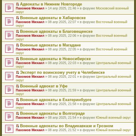
н
о
н
ч
у
е
й
Адвокаты в Нижнем Новгороде
и
о
о
и
н
р
т
П
Пахомов Михаил
» 14 апр 2025, 21:46 » в форуме
Московский военный
ю
б
м
т
е
в
и
е
округ
щ
у
а
п
о
к
р
е
с
н
Военные адвокаты в Хабаровске
р
м
п
е
н
о
н
П
Пахомов Михаил
о
у
е
й
» 08 апр 2025, 22:07 » в форуме
Восточный военный
и
о
о
е
округ
ч
н
р
т
ю
б
м
р
и
е
в
и
Военные адвокаты в Благовещенске
щ
у
е
т
п
о
к
П
Пахомов Михаил
е
с
й
» 08 апр 2025, 22:06 » в форуме
Восточный военный
а
р
м
п
е
округ
н
о
т
н
о
у
е
р
и
о
и
н
ч
н
р
Военные адвокаты в Магадане
е
ю
б
к
о
и
е
в
П
Пахомов Михаил
й
» 08 апр 2025, 22:05 » в форуме
Восточный военный
щ
п
м
т
п
о
е
округ
т
е
е
у
а
р
м
р
и
н
р
с
н
о
у
Военные адвокаты в Новосибирске
е
к
и
в
о
н
ч
н
П
Пахомов Михаил
й
» 08 апр 2025, 22:03 » в форуме
Центральный военный
п
ю
о
о
о
и
е
е
округ
т
е
м
б
м
т
п
р
и
р
у
Эксперт по воинскому учету в Челябинске
щ
у
а
р
е
к
в
н
П
Пахомов Михаил
е
с
н
о
й
» 08 апр 2025, 22:01 » в форуме
Центральный военный
п
о
е
е
округ
н
о
н
ч
т
е
м
п
р
и
о
о
и
и
р
у
Военный адвокат в Уфе
р
е
ю
б
м
т
к
в
н
П
Пахомов Михаил
о
й
» 08 апр 2025, 21:59 » в форуме
Центральный военный
щ
у
а
п
о
е
е
округ
ч
т
е
с
н
е
м
п
р
и
и
н
о
н
р
у
Военные адвокаты в Екатеринбурге
р
е
т
к
и
о
о
в
н
П
Пахомов Михаил
о
й
» 08 апр 2025, 21:58 » в форуме
Центральный военный
а
п
ю
б
м
о
е
е
округ
ч
т
н
е
щ
у
м
п
р
и
и
н
р
е
с
у
Военные адвокаты в Волгограде
р
е
т
к
о
в
н
о
н
П
Пахомов Михаил
о
й
» 08 апр 2025, 21:54 » в форуме
Южный военный округ
а
п
м
о
и
о
е
е
ч
т
н
е
у
м
ю
б
п
р
и
и
Военные адвокаты во Владикавказе и Грозном
н
р
с
у
щ
р
е
т
к
П
о
в
Пахомов Михаил
» 08 апр 2025, 21:52 » в форуме
Южный военный округ
о
н
е
о
й
а
п
е
м
о
о
е
н
ч
т
н
е