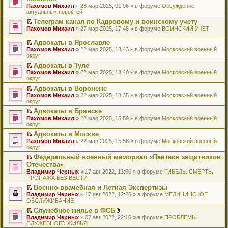
и
т
к
о
в
е
щ
н
Пахомов Михаил
о
» 28 мар 2025, 01:06 » в форуме
Обсуждение
о
ю
а
п
м
о
р
е
е
актуальных новостей
ч
о
н
е
у
м
е
н
п
и
б
н
р
с
у
й
Телеграм канал по Кадровому и воинскому учету
и
р
т
щ
о
в
о
н
т
П
ю
Пахомов Михаил
о
» 27 мар 2025, 17:48 » в форуме
ВОИНСКИЙ УЧЕТ
а
е
м
о
о
е
и
е
ч
н
н
у
м
б
п
к
р
и
Адвокаты в Ярославле
н
и
с
у
щ
р
п
е
т
П
о
ю
Пахомов Михаил
» 22 мар 2025, 18:43 » в форуме
Московский военный
о
н
е
о
е
й
а
е
м
округ
о
е
н
ч
р
т
н
р
у
б
п
и
и
в
и
Адвокаты в Туле
н
е
с
щ
р
ю
т
о
к
П
о
Пахомов Михаил
й
» 22 мар 2025, 18:40 » в форуме
Московский военный
о
е
о
а
м
п
е
м
округ
т
о
н
ч
н
у
е
р
у
и
б
и
и
Адвокаты в Воронеже
н
н
р
е
с
к
щ
ю
т
П
о
е
в
Пахомов Михаил
й
» 22 мар 2025, 18:35 » в форуме
Московский военный
о
п
е
а
е
м
п
о
округ
т
о
е
н
н
р
у
р
м
и
б
р
и
Адвокаты в Брянске
н
е
с
о
у
к
щ
в
ю
П
о
Пахомов Михаил
й
» 22 мар 2025, 15:59 » в форуме
Московский военный
о
ч
н
п
е
о
е
м
округ
т
о
и
е
е
н
м
р
у
и
б
т
п
р
и
у
Адвокаты в Москве
е
с
к
щ
а
р
в
ю
н
П
Пахомов Михаил
й
» 22 мар 2025, 15:56 » в форуме
Московский военный
о
п
е
н
о
о
е
е
округ
т
о
е
н
н
ч
м
п
р
и
б
р
и
о
и
у
Федеральный военный мемориал «Пантеон защитников
р
е
к
щ
в
ю
м
т
н
П
Отечества»
о
й
п
е
о
у
а
е
е
ч
т
Владимир Черных
е
» 17 авг 2022, 13:50 » в форуме
ГИБЕЛЬ. СМЕРТЬ.
н
м
с
н
п
р
и
и
ПРОПАЖА БЕЗ ВЕСТИ
р
и
у
о
н
р
е
т
к
в
ю
н
о
о
о
й
Военно-врачебная и Летная Экспертизы
а
п
о
е
б
м
ч
т
П
Владимир Черных
н
е
» 17 авг 2022, 12:26 » в форуме
МЕДИЦИНСКОЕ
м
п
щ
у
и
и
е
ОБСЛУЖИВАНИЕ
н
р
у
р
е
с
т
к
р
о
в
н
о
Служебное жилье в ФСБ
н
о
а
п
е
м
о
е
ч
П
В
и
о
Владимир Черных
н
е
й
» 07 авг 2022, 22:16 » в форуме
ПРОБЛЕМЫ
у
м
п
и
е
л
ю
б
СЛУЖЕБНОГО ЖИЛЬЯ
н
р
т
с
у
р
т
р
о