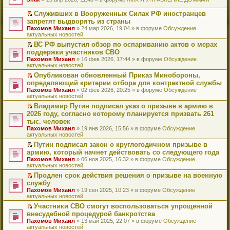
т
е
и
р
Служивших в Вооруженных Силах РФ иностранцев
к
е
П
запретят выдворять из страны
п
й
е
Пахомов Михаил
» 24 мар 2026, 19:04 » в форуме
Обсуждение
е
т
р
актуальных новостей
р
и
е
в
к
й
ВС РФ выпустил обзор по оспариванию актов о мерах
о
п
т
П
поддержки участников СВО
м
е
и
е
Пахомов Михаил
» 16 фев 2026, 17:44 » в форуме
Обсуждение
у
р
к
р
актуальных новостей
н
в
п
е
е
о
е
й
Опубликован обновленный Приказ Минобороны,
п
м
р
т
П
определяющий критерии отбора для контрактной службы
р
у
в
и
е
Пахомов Михаил
» 02 фев 2026, 20:25 » в форуме
Обсуждение
о
н
о
к
р
актуальных новостей
ч
е
м
п
е
и
п
у
е
й
Владимир Путин подписал указ о призыве в армию в
т
р
н
р
т
П
2026 году, согласно которому планируется призвать 261
а
о
е
в
и
е
тыс. человек
н
ч
п
о
к
р
н
и
Пахомов Михаил
» 19 янв 2026, 15:56 » в форуме
Обсуждение
р
м
п
е
о
т
актуальных новостей
о
у
е
й
м
а
ч
н
р
т
Путин подписал закон о круглогодичном призыве в
у
н
и
е
в
и
П
армию, который начнет действовать со следующего года
с
н
т
п
о
к
е
о
о
Пахомов Михаил
» 06 ноя 2025, 16:32 » в форуме
Обсуждение
а
р
м
п
р
о
м
актуальных новостей
н
о
у
е
е
б
у
н
ч
н
р
й
Продлен срок действия решения о призыве на военную
щ
с
о
и
е
в
т
П
службу
е
о
м
т
п
о
и
е
н
о
Пахомов Михаил
» 19 сен 2025, 10:23 » в форуме
Обсуждение
у
а
р
м
к
р
и
б
актуальных новостей
с
н
о
у
п
е
ю
щ
о
н
ч
н
е
й
Участники СВО смогут воспользоваться упрощенной
е
о
о
и
е
р
т
П
внесудебной процедурой банкротства
н
б
м
т
п
в
и
е
и
Пахомов Михаил
» 13 май 2025, 22:07 » в форуме
Обсуждение
щ
у
а
р
о
к
р
ю
актуальных новостей
е
с
н
о
м
п
е