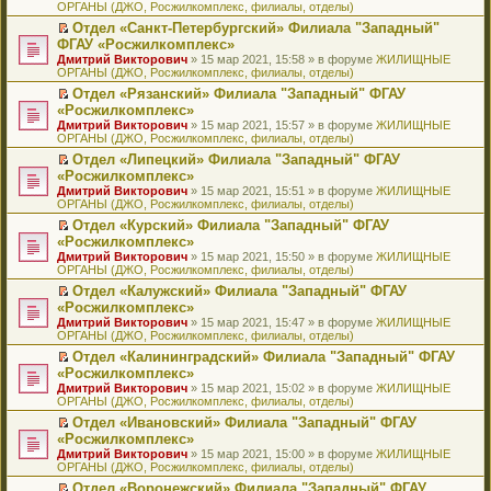
ОРГАНЫ (ДЖО, Росжилкомплекс, филиалы, отделы)
щ
у
а
р
м
п
е
е
с
н
о
у
е
й
Отдел «Санкт-Петербургский» Филиала "Западный"
н
о
н
ч
н
р
т
П
ФГАУ «Росжилкомплекс»
и
о
о
и
е
в
и
е
Дмитрий Викторович
» 15 мар 2021, 15:58 » в форуме
ЖИЛИЩНЫЕ
ю
б
м
т
п
о
к
р
ОРГАНЫ (ДЖО, Росжилкомплекс, филиалы, отделы)
щ
у
а
р
м
п
е
е
с
н
о
у
е
й
Отдел «Рязанский» Филиала "Западный" ФГАУ
н
о
н
ч
н
р
т
П
«Росжилкомплекс»
и
о
о
и
е
в
и
е
Дмитрий Викторович
» 15 мар 2021, 15:57 » в форуме
ЖИЛИЩНЫЕ
ю
б
м
т
п
о
к
р
ОРГАНЫ (ДЖО, Росжилкомплекс, филиалы, отделы)
щ
у
а
р
м
п
е
е
с
н
о
у
е
й
Отдел «Липецкий» Филиала "Западный" ФГАУ
н
о
н
ч
н
р
т
П
«Росжилкомплекс»
и
о
о
и
е
в
и
е
Дмитрий Викторович
» 15 мар 2021, 15:51 » в форуме
ЖИЛИЩНЫЕ
ю
б
м
т
п
о
к
р
ОРГАНЫ (ДЖО, Росжилкомплекс, филиалы, отделы)
щ
у
а
р
м
п
е
е
с
н
о
у
е
й
Отдел «Курский» Филиала "Западный" ФГАУ
н
о
н
ч
н
р
т
П
«Росжилкомплекс»
и
о
о
и
е
в
и
е
Дмитрий Викторович
» 15 мар 2021, 15:50 » в форуме
ЖИЛИЩНЫЕ
ю
б
м
т
п
о
к
р
ОРГАНЫ (ДЖО, Росжилкомплекс, филиалы, отделы)
щ
у
а
р
м
п
е
е
с
н
о
у
е
й
Отдел «Калужский» Филиала "Западный" ФГАУ
н
о
н
ч
н
р
т
П
«Росжилкомплекс»
и
о
о
и
е
в
и
е
Дмитрий Викторович
» 15 мар 2021, 15:47 » в форуме
ЖИЛИЩНЫЕ
ю
б
м
т
п
о
к
р
ОРГАНЫ (ДЖО, Росжилкомплекс, филиалы, отделы)
щ
у
а
р
м
п
е
е
с
н
о
у
е
й
Отдел «Калининградский» Филиала "Западный" ФГАУ
н
о
н
ч
н
р
т
П
«Росжилкомплекс»
и
о
о
и
е
в
и
е
Дмитрий Викторович
» 15 мар 2021, 15:02 » в форуме
ЖИЛИЩНЫЕ
ю
б
м
т
п
о
к
р
ОРГАНЫ (ДЖО, Росжилкомплекс, филиалы, отделы)
щ
у
а
р
м
п
е
е
с
н
о
у
е
й
Отдел «Ивановский» Филиала "Западный" ФГАУ
н
о
н
ч
н
р
т
П
«Росжилкомплекс»
и
о
о
и
е
в
и
е
Дмитрий Викторович
» 15 мар 2021, 15:00 » в форуме
ЖИЛИЩНЫЕ
ю
б
м
т
п
о
к
р
ОРГАНЫ (ДЖО, Росжилкомплекс, филиалы, отделы)
щ
у
а
р
м
п
е
е
с
н
о
у
е
й
Отдел «Воронежский» Филиала "Западный" ФГАУ