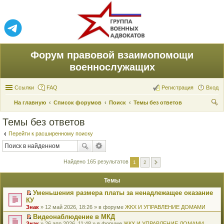
Форум правовой взаимопомощи
военнослужащих
Ссылки
FAQ
Регистрация
Вход
На главную
Список форумов
Поиск
Темы без ответов
ои
Темы без ответов
ск
Перейти к расширенному поиску
Найдено 165 результатов
1
2
Темы
Уменьшения размера платы за ненадлежащее оказание
П
КУ
е
Знак
» 12 май 2026, 18:26 » в форуме
ЖКХ И УПРАВЛЕНИЕ ДОМАМИ
р
е
Видеонаблюдение в МКД
й
П
Знак
» 26 апр 2026, 11:48 » в форуме
ЖКХ И УПРАВЛЕНИЕ ДОМАМИ