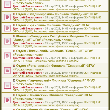
н
о
н
ч
н
р
т
П
«Росжилкомплекс»
и
о
о
и
е
в
и
е
Дмитрий Викторович
» 15 мар 2021, 14:55 » в форуме
ЖИЛИЩНЫЕ
ю
б
м
т
п
о
к
р
ОРГАНЫ (ДЖО, Росжилкомплекс, филиалы, отделы)
щ
у
а
р
м
п
е
е
с
н
о
у
е
й
Отдел «Владимирский» Филиала "Западный" ФГАУ
н
о
н
ч
н
р
т
П
Дмитрий Викторович
» 15 мар 2021, 14:03 » в форуме
ЖИЛИЩНЫЕ
и
о
о
и
е
в
и
е
ОРГАНЫ (ДЖО, Росжилкомплекс, филиалы, отделы)
ю
б
м
т
п
о
к
р
Отдел «Брянский» Филиала "Западный" ФГАУ
щ
у
а
р
м
п
е
П
Дмитрий Викторович
е
с
н
о
у
е
й
» 15 мар 2021, 14:01 » в форуме
ЖИЛИЩНЫЕ
е
ОРГАНЫ (ДЖО, Росжилкомплекс, филиалы, отделы)
н
о
н
ч
н
р
т
р
и
о
о
и
е
в
и
Филиал «Западный» Республика Молдова Филиала
е
ю
б
м
т
п
о
к
П
"Западный" ФГАУ «Росжилкомплекс»
й
щ
у
а
р
м
п
е
т
Дмитрий Викторович
е
с
н
о
у
е
» 15 мар 2021, 13:58 » в форуме
ЖИЛИЩНЫЕ
р
и
ОРГАНЫ (ДЖО, Росжилкомплекс, филиалы, отделы)
н
о
н
ч
н
р
е
к
и
о
о
и
е
в
й
Отдел «Тиксинский» Филиала "Северный" ФГАУ
п
ю
б
м
т
п
о
т
П
«Росжилкомплекс»
е
щ
у
а
р
м
и
е
р
Дмитрий Викторович
е
с
н
о
у
» 15 мар 2021, 10:56 » в форуме
ЖИЛИЩНЫЕ
к
р
в
ОРГАНЫ (ДЖО, Росжилкомплекс, филиалы, отделы)
н
о
н
ч
н
п
е
о
и
о
о
и
е
е
й
Отдел «Рогачевский» Филиала "Северный" ФГАУ
м
ю
б
м
т
п
р
т
П
«Росжилкомплекс»
у
щ
у
а
р
в
и
е
н
Дмитрий Викторович
е
с
н
о
» 15 мар 2021, 10:54 » в форуме
ЖИЛИЩНЫЕ
о
к
р
е
ОРГАНЫ (ДЖО, Росжилкомплекс, филиалы, отделы)
н
о
н
ч
м
п
е
п
и
о
о
и
у
е
й
Отдел «Гаджиевский» Филиала "Северный" ФГАУ
р
ю
б
м
т
н
р
т
П
«Росжилкомплекс»
о
щ
у
а
е
в
и
е
ч
Дмитрий Викторович
е
с
н
» 15 мар 2021, 10:53 » в форуме
ЖИЛИЩНЫЕ
п
о
к
р
и
ОРГАНЫ (ДЖО, Росжилкомплекс, филиалы, отделы)
н
о
н
р
м
п
е
т
и
о
о
о
у
е
й
Отдел «Печенгский» Филиала "Северный" ФГАУ
а
ю
б
м
ч
н
р
т
П
«Росжилкомплекс»
н
щ
у
и
е
в
и
е
н
Дмитрий Викторович
е
с
» 15 мар 2021, 10:50 » в форуме
ЖИЛИЩНЫЕ
т
п
о
к
р
о
ОРГАНЫ (ДЖО, Росжилкомплекс, филиалы, отделы)
н
о
а
р
м
п
е
м
и
о
н
о
у
е
й
Отдел «Мирный» Филиала "Северный" ФГАУ