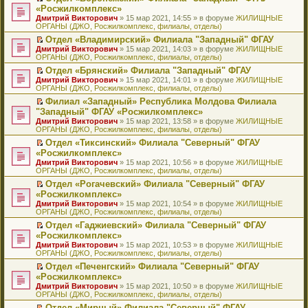
н
о
н
ч
н
р
т
П
«Росжилкомплекс»
и
о
о
и
е
в
и
е
Дмитрий Викторович
» 15 мар 2021, 14:55 » в форуме
ЖИЛИЩНЫЕ
ю
б
м
т
п
о
к
р
ОРГАНЫ (ДЖО, Росжилкомплекс, филиалы, отделы)
щ
у
а
р
м
п
е
е
с
н
о
у
е
й
Отдел «Владимирский» Филиала "Западный" ФГАУ
н
о
н
ч
н
р
т
П
Дмитрий Викторович
» 15 мар 2021, 14:03 » в форуме
ЖИЛИЩНЫЕ
и
о
о
и
е
в
и
е
ОРГАНЫ (ДЖО, Росжилкомплекс, филиалы, отделы)
ю
б
м
т
п
о
к
р
Отдел «Брянский» Филиала "Западный" ФГАУ
щ
у
а
р
м
п
е
П
Дмитрий Викторович
е
с
н
о
у
е
й
» 15 мар 2021, 14:01 » в форуме
ЖИЛИЩНЫЕ
е
ОРГАНЫ (ДЖО, Росжилкомплекс, филиалы, отделы)
н
о
н
ч
н
р
т
р
и
о
о
и
е
в
и
Филиал «Западный» Республика Молдова Филиала
е
ю
б
м
т
п
о
к
П
"Западный" ФГАУ «Росжилкомплекс»
й
щ
у
а
р
м
п
е
т
Дмитрий Викторович
е
с
н
о
у
е
» 15 мар 2021, 13:58 » в форуме
ЖИЛИЩНЫЕ
р
и
ОРГАНЫ (ДЖО, Росжилкомплекс, филиалы, отделы)
н
о
н
ч
н
р
е
к
и
о
о
и
е
в
й
Отдел «Тиксинский» Филиала "Северный" ФГАУ
п
ю
б
м
т
п
о
т
П
«Росжилкомплекс»
е
щ
у
а
р
м
и
е
р
Дмитрий Викторович
е
с
н
о
у
» 15 мар 2021, 10:56 » в форуме
ЖИЛИЩНЫЕ
к
р
в
ОРГАНЫ (ДЖО, Росжилкомплекс, филиалы, отделы)
н
о
н
ч
н
п
е
о
и
о
о
и
е
е
й
Отдел «Рогачевский» Филиала "Северный" ФГАУ
м
ю
б
м
т
п
р
т
П
«Росжилкомплекс»
у
щ
у
а
р
в
и
е
н
Дмитрий Викторович
е
с
н
о
» 15 мар 2021, 10:54 » в форуме
ЖИЛИЩНЫЕ
о
к
р
е
ОРГАНЫ (ДЖО, Росжилкомплекс, филиалы, отделы)
н
о
н
ч
м
п
е
п
и
о
о
и
у
е
й
Отдел «Гаджиевский» Филиала "Северный" ФГАУ
р
ю
б
м
т
н
р
т
П
«Росжилкомплекс»
о
щ
у
а
е
в
и
е
ч
Дмитрий Викторович
е
с
н
» 15 мар 2021, 10:53 » в форуме
ЖИЛИЩНЫЕ
п
о
к
р
и
ОРГАНЫ (ДЖО, Росжилкомплекс, филиалы, отделы)
н
о
н
р
м
п
е
т
и
о
о
о
у
е
й
Отдел «Печенгский» Филиала "Северный" ФГАУ
а
ю
б
м
ч
н
р
т
П
«Росжилкомплекс»
н
щ
у
и
е
в
и
е
н
Дмитрий Викторович
е
с
» 15 мар 2021, 10:50 » в форуме
ЖИЛИЩНЫЕ
т
п
о
к
р
о
ОРГАНЫ (ДЖО, Росжилкомплекс, филиалы, отделы)
н
о
а
р
м
п
е
м
и
о
н
о
у
е
й
Отдел «Мирный» Филиала "Северный" ФГАУ