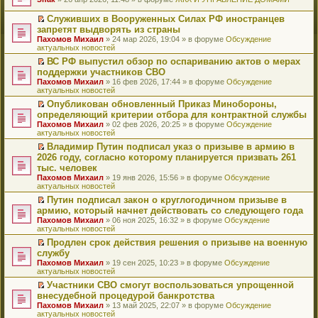
т
е
и
р
Служивших в Вооруженных Силах РФ иностранцев
к
е
П
запретят выдворять из страны
п
й
е
Пахомов Михаил
» 24 мар 2026, 19:04 » в форуме
Обсуждение
е
т
р
актуальных новостей
р
и
е
в
к
й
ВС РФ выпустил обзор по оспариванию актов о мерах
о
п
т
П
поддержки участников СВО
м
е
и
е
Пахомов Михаил
» 16 фев 2026, 17:44 » в форуме
Обсуждение
у
р
к
р
актуальных новостей
н
в
п
е
е
о
е
й
Опубликован обновленный Приказ Минобороны,
п
м
р
т
П
определяющий критерии отбора для контрактной службы
р
у
в
и
е
Пахомов Михаил
» 02 фев 2026, 20:25 » в форуме
Обсуждение
о
н
о
к
р
актуальных новостей
ч
е
м
п
е
и
п
у
е
й
Владимир Путин подписал указ о призыве в армию в
т
р
н
р
т
П
2026 году, согласно которому планируется призвать 261
а
о
е
в
и
е
тыс. человек
н
ч
п
о
к
р
н
и
Пахомов Михаил
» 19 янв 2026, 15:56 » в форуме
Обсуждение
р
м
п
е
о
т
актуальных новостей
о
у
е
й
м
а
ч
н
р
т
Путин подписал закон о круглогодичном призыве в
у
н
и
е
в
и
П
армию, который начнет действовать со следующего года
с
н
т
п
о
к
е
о
о
Пахомов Михаил
» 06 ноя 2025, 16:32 » в форуме
Обсуждение
а
р
м
п
р
о
м
актуальных новостей
н
о
у
е
е
б
у
н
ч
н
р
й
Продлен срок действия решения о призыве на военную
щ
с
о
и
е
в
т
П
службу
е
о
м
т
п
о
и
е
н
о
Пахомов Михаил
» 19 сен 2025, 10:23 » в форуме
Обсуждение
у
а
р
м
к
р
и
б
актуальных новостей
с
н
о
у
п
е
ю
щ
о
н
ч
н
е
й
Участники СВО смогут воспользоваться упрощенной
е
о
о
и
е
р
т
П
внесудебной процедурой банкротства
н
б
м
т
п
в
и
е
и
Пахомов Михаил
» 13 май 2025, 22:07 » в форуме
Обсуждение
щ
у
а
р
о
к
р
ю
актуальных новостей
е
с
н
о
м
п
е