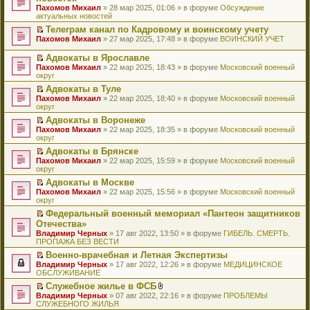
и
т
к
о
в
е
щ
н
Пахомов Михаил
о
» 28 мар 2025, 01:06 » в форуме
Обсуждение
о
ю
а
п
м
о
р
е
е
актуальных новостей
ч
о
н
е
у
м
е
н
п
и
б
н
р
с
у
й
Телеграм канал по Кадровому и воинскому учету
и
р
т
щ
о
в
о
н
т
П
ю
Пахомов Михаил
о
» 27 мар 2025, 17:48 » в форуме
ВОИНСКИЙ УЧЕТ
а
е
м
о
о
е
и
е
ч
н
н
у
м
б
п
к
р
и
Адвокаты в Ярославле
н
и
с
у
щ
р
п
е
т
П
о
ю
Пахомов Михаил
» 22 мар 2025, 18:43 » в форуме
Московский военный
о
н
е
о
е
й
а
е
м
округ
о
е
н
ч
р
т
н
р
у
б
п
и
и
в
и
Адвокаты в Туле
н
е
с
щ
р
ю
т
о
к
П
о
Пахомов Михаил
й
» 22 мар 2025, 18:40 » в форуме
Московский военный
о
е
о
а
м
п
е
м
округ
т
о
н
ч
н
у
е
р
у
и
б
и
и
Адвокаты в Воронеже
н
н
р
е
с
к
щ
ю
т
П
о
е
в
Пахомов Михаил
й
» 22 мар 2025, 18:35 » в форуме
Московский военный
о
п
е
а
е
м
п
о
округ
т
о
е
н
н
р
у
р
м
и
б
р
и
Адвокаты в Брянске
н
е
с
о
у
к
щ
в
ю
П
о
Пахомов Михаил
й
» 22 мар 2025, 15:59 » в форуме
Московский военный
о
ч
н
п
е
о
е
м
округ
т
о
и
е
е
н
м
р
у
и
б
т
п
р
и
у
Адвокаты в Москве
е
с
к
щ
а
р
в
ю
н
П
Пахомов Михаил
й
» 22 мар 2025, 15:56 » в форуме
Московский военный
о
п
е
н
о
о
е
е
округ
т
о
е
н
н
ч
м
п
р
и
б
р
и
о
и
у
Федеральный военный мемориал «Пантеон защитников
р
е
к
щ
в
ю
м
т
н
П
Отечества»
о
й
п
е
о
у
а
е
е
ч
т
Владимир Черных
е
» 17 авг 2022, 13:50 » в форуме
ГИБЕЛЬ. СМЕРТЬ.
н
м
с
н
п
р
и
и
ПРОПАЖА БЕЗ ВЕСТИ
р
и
у
о
н
р
е
т
к
в
ю
н
о
о
о
й
Военно-врачебная и Летная Экспертизы
а
п
о
е
б
м
ч
т
П
Владимир Черных
н
е
» 17 авг 2022, 12:26 » в форуме
МЕДИЦИНСКОЕ
м
п
щ
у
и
и
е
ОБСЛУЖИВАНИЕ
н
р
у
р
е
с
т
к
р
о
в
н
о
Служебное жилье в ФСБ
н
о
а
п
е
м
о
е
ч
П
В
и
о
Владимир Черных
н
е
й
» 07 авг 2022, 22:16 » в форуме
ПРОБЛЕМЫ
у
м
п
и
е
л
ю
б
СЛУЖЕБНОГО ЖИЛЬЯ
н
р
т
с
у
р
т
р
о