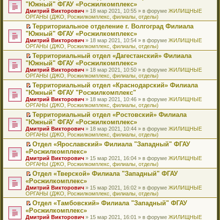
н
о
н
ч
н
р
т
П
"Южный" ФГАУ «Росжилкомплекс»
и
о
о
и
е
в
и
е
Дмитрий Викторович
» 18 мар 2021, 10:55 » в форуме
ЖИЛИЩНЫЕ
ю
б
м
т
п
о
к
р
ОРГАНЫ (ДЖО, Росжилкомплекс, филиалы, отделы)
щ
у
а
р
м
п
е
е
с
н
о
у
е
й
Территориальное отделение г. Волгоград Филиала
н
о
н
ч
н
р
т
П
"Южный" ФГАУ «Росжилкомплекс»
и
о
о
и
е
в
и
е
Дмитрий Викторович
» 18 мар 2021, 10:54 » в форуме
ЖИЛИЩНЫЕ
ю
б
м
т
п
о
к
р
ОРГАНЫ (ДЖО, Росжилкомплекс, филиалы, отделы)
щ
у
а
р
м
п
е
е
с
н
о
у
е
й
Территориальный отдел «Дагестанский» Филиала
н
о
н
ч
н
р
т
П
"Южный" ФГАУ «Росжилкомплекс»
и
о
о
и
е
в
и
е
Дмитрий Викторович
» 18 мар 2021, 10:50 » в форуме
ЖИЛИЩНЫЕ
ю
б
м
т
п
о
к
р
ОРГАНЫ (ДЖО, Росжилкомплекс, филиалы, отделы)
щ
у
а
р
м
п
е
е
с
н
о
у
е
й
Территориальный отдел «Краснодарский» Филиала
н
о
н
ч
н
р
т
П
"Южный" ФГАУ "Росжилкомплекс"
и
о
о
и
е
в
и
е
Дмитрий Викторович
» 18 мар 2021, 10:46 » в форуме
ЖИЛИЩНЫЕ
ю
б
м
т
п
о
к
р
ОРГАНЫ (ДЖО, Росжилкомплекс, филиалы, отделы)
щ
у
а
р
м
п
е
е
с
н
о
у
е
й
Территориальный отдел «Ростовский» Филиала
н
о
н
ч
н
р
т
П
"Южный" ФГАУ «Росжилкомплекс»
и
о
о
и
е
в
и
е
Дмитрий Викторович
» 18 мар 2021, 10:44 » в форуме
ЖИЛИЩНЫЕ
ю
б
м
т
п
о
к
р
ОРГАНЫ (ДЖО, Росжилкомплекс, филиалы, отделы)
щ
у
а
р
м
п
е
е
с
н
о
у
е
й
Отдел «Ярославский» Филиала "Западный" ФГАУ
н
о
н
ч
н
р
т
П
«Росжилкомплекс»
и
о
о
и
е
в
и
е
Дмитрий Викторович
» 15 мар 2021, 16:04 » в форуме
ЖИЛИЩНЫЕ
ю
б
м
т
п
о
к
р
ОРГАНЫ (ДЖО, Росжилкомплекс, филиалы, отделы)
щ
у
а
р
м
п
е
е
с
н
о
у
е
й
Отдел «Тверской» Филиала "Западный" ФГАУ
н
о
н
ч
н
р
т
П
«Росжилкомплекс»
и
о
о
и
е
в
и
е
Дмитрий Викторович
» 15 мар 2021, 16:02 » в форуме
ЖИЛИЩНЫЕ
ю
б
м
т
п
о
к
р
ОРГАНЫ (ДЖО, Росжилкомплекс, филиалы, отделы)
щ
у
а
р
м
п
е
е
с
н
о
у
е
й
Отдел «Тамбовский» Филиала "Западный" ФГАУ
н
о
н
ч
н
р
т
П
«Росжилкомплекс»
и
о
о
и
е
в
и
е
Дмитрий Викторович
» 15 мар 2021, 16:01 » в форуме
ЖИЛИЩНЫЕ
ю
б
м
т
п
о
к
р