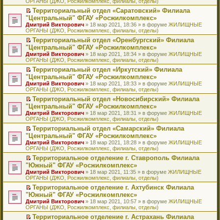
ОРГАНЫ (ДЖО, Росжилкомплекс, филиалы, отделы)
щ
у
а
р
м
п
е
е
с
н
о
у
е
й
Территориальный отдел «Саратовский» Филиала
н
о
н
ч
н
р
т
П
"Центральный" ФГАУ «Росжилкомплекс»
и
о
о
и
е
в
и
е
Дмитрий Викторович
» 18 мар 2021, 18:36 » в форуме
ЖИЛИЩНЫЕ
ю
б
м
т
п
о
к
р
ОРГАНЫ (ДЖО, Росжилкомплекс, филиалы, отделы)
щ
у
а
р
м
п
е
е
с
н
о
у
е
й
Территориальный отдел «Оренбургский» Филиала
н
о
н
ч
н
р
т
П
"Центральный" ФГАУ «Росжилкомплекс»
и
о
о
и
е
в
и
е
Дмитрий Викторович
» 18 мар 2021, 18:34 » в форуме
ЖИЛИЩНЫЕ
ю
б
м
т
п
о
к
р
ОРГАНЫ (ДЖО, Росжилкомплекс, филиалы, отделы)
щ
у
а
р
м
п
е
е
с
н
о
у
е
й
Территориальный отдел «Иркутский» Филиала
н
о
н
ч
н
р
т
П
"Центральный" ФГАУ «Росжилкомплекс»
и
о
о
и
е
в
и
е
Дмитрий Викторович
» 18 мар 2021, 18:33 » в форуме
ЖИЛИЩНЫЕ
ю
б
м
т
п
о
к
р
ОРГАНЫ (ДЖО, Росжилкомплекс, филиалы, отделы)
щ
у
а
р
м
п
е
е
с
н
о
у
е
й
Территориальный отдел «Новосибирский» Филиала
н
о
н
ч
н
р
т
П
"Центральный" ФГАУ «Росжилкомплекс»
и
о
о
и
е
в
и
е
Дмитрий Викторович
» 18 мар 2021, 18:31 » в форуме
ЖИЛИЩНЫЕ
ю
б
м
т
п
о
к
р
ОРГАНЫ (ДЖО, Росжилкомплекс, филиалы, отделы)
щ
у
а
р
м
п
е
е
с
н
о
у
е
й
Территориальный отдел «Самарский» Филиала
н
о
н
ч
н
р
т
П
"Центральный" ФГАУ «Росжилкомплекс»
и
о
о
и
е
в
и
е
Дмитрий Викторович
» 18 мар 2021, 18:28 » в форуме
ЖИЛИЩНЫЕ
ю
б
м
т
п
о
к
р
ОРГАНЫ (ДЖО, Росжилкомплекс, филиалы, отделы)
щ
у
а
р
м
п
е
е
с
н
о
у
е
й
Территориальное отделение г. Ставрополь Филиала
н
о
н
ч
н
р
т
П
"Южный" ФГАУ «Росжилкомплекс»
и
о
о
и
е
в
и
е
Дмитрий Викторович
» 18 мар 2021, 11:35 » в форуме
ЖИЛИЩНЫЕ
ю
б
м
т
п
о
к
р
ОРГАНЫ (ДЖО, Росжилкомплекс, филиалы, отделы)
щ
у
а
р
м
п
е
е
с
н
о
у
е
й
Территориальное отделение г. Ахтубинск Филиала
н
о
н
ч
н
р
т
П
"Южный" ФГАУ «Росжилкомплекс»
и
о
о
и
е
в
и
е
Дмитрий Викторович
» 18 мар 2021, 10:57 » в форуме
ЖИЛИЩНЫЕ
ю
б
м
т
п
о
к
р
ОРГАНЫ (ДЖО, Росжилкомплекс, филиалы, отделы)
щ
у
а
р
м
п
е
е
с
н
о
у
е
й
Территориальное отделение г. Астрахань Филиала