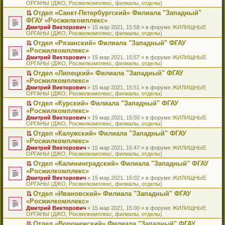
ОРГАНЫ (ДЖО, Росжилкомплекс, филиалы, отделы)
щ
у
а
р
м
п
е
е
с
н
о
у
е
й
Отдел «Санкт-Петербургский» Филиала "Западный"
н
о
н
ч
н
р
т
П
ФГАУ «Росжилкомплекс»
и
о
о
и
е
в
и
е
Дмитрий Викторович
» 15 мар 2021, 15:58 » в форуме
ЖИЛИЩНЫЕ
ю
б
м
т
п
о
к
р
ОРГАНЫ (ДЖО, Росжилкомплекс, филиалы, отделы)
щ
у
а
р
м
п
е
е
с
н
о
у
е
й
Отдел «Рязанский» Филиала "Западный" ФГАУ
н
о
н
ч
н
р
т
П
«Росжилкомплекс»
и
о
о
и
е
в
и
е
Дмитрий Викторович
» 15 мар 2021, 15:57 » в форуме
ЖИЛИЩНЫЕ
ю
б
м
т
п
о
к
р
ОРГАНЫ (ДЖО, Росжилкомплекс, филиалы, отделы)
щ
у
а
р
м
п
е
е
с
н
о
у
е
й
Отдел «Липецкий» Филиала "Западный" ФГАУ
н
о
н
ч
н
р
т
П
«Росжилкомплекс»
и
о
о
и
е
в
и
е
Дмитрий Викторович
» 15 мар 2021, 15:51 » в форуме
ЖИЛИЩНЫЕ
ю
б
м
т
п
о
к
р
ОРГАНЫ (ДЖО, Росжилкомплекс, филиалы, отделы)
щ
у
а
р
м
п
е
е
с
н
о
у
е
й
Отдел «Курский» Филиала "Западный" ФГАУ
н
о
н
ч
н
р
т
П
«Росжилкомплекс»
и
о
о
и
е
в
и
е
Дмитрий Викторович
» 15 мар 2021, 15:50 » в форуме
ЖИЛИЩНЫЕ
ю
б
м
т
п
о
к
р
ОРГАНЫ (ДЖО, Росжилкомплекс, филиалы, отделы)
щ
у
а
р
м
п
е
е
с
н
о
у
е
й
Отдел «Калужский» Филиала "Западный" ФГАУ
н
о
н
ч
н
р
т
П
«Росжилкомплекс»
и
о
о
и
е
в
и
е
Дмитрий Викторович
» 15 мар 2021, 15:47 » в форуме
ЖИЛИЩНЫЕ
ю
б
м
т
п
о
к
р
ОРГАНЫ (ДЖО, Росжилкомплекс, филиалы, отделы)
щ
у
а
р
м
п
е
е
с
н
о
у
е
й
Отдел «Калининградский» Филиала "Западный" ФГАУ
н
о
н
ч
н
р
т
П
«Росжилкомплекс»
и
о
о
и
е
в
и
е
Дмитрий Викторович
» 15 мар 2021, 15:02 » в форуме
ЖИЛИЩНЫЕ
ю
б
м
т
п
о
к
р
ОРГАНЫ (ДЖО, Росжилкомплекс, филиалы, отделы)
щ
у
а
р
м
п
е
е
с
н
о
у
е
й
Отдел «Ивановский» Филиала "Западный" ФГАУ
н
о
н
ч
н
р
т
П
«Росжилкомплекс»
и
о
о
и
е
в
и
е
Дмитрий Викторович
» 15 мар 2021, 15:00 » в форуме
ЖИЛИЩНЫЕ
ю
б
м
т
п
о
к
р
ОРГАНЫ (ДЖО, Росжилкомплекс, филиалы, отделы)
щ
у
а
р
м
п
е
е
с
н
о
у
е
й
Отдел «Воронежский» Филиала "Западный" ФГАУ