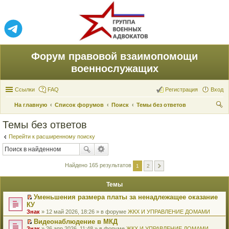
Форум правовой взаимопомощи
военнослужащих
Ссылки
FAQ
Регистрация
Вход
На главную
Список форумов
Поиск
Темы без ответов
ои
Темы без ответов
ск
Перейти к расширенному поиску
Найдено 165 результатов
1
2
Темы
Уменьшения размера платы за ненадлежащее оказание
П
КУ
е
Знак
» 12 май 2026, 18:26 » в форуме
ЖКХ И УПРАВЛЕНИЕ ДОМАМИ
р
е
Видеонаблюдение в МКД
й
П
Знак
» 26 апр 2026, 11:48 » в форуме
ЖКХ И УПРАВЛЕНИЕ ДОМАМИ