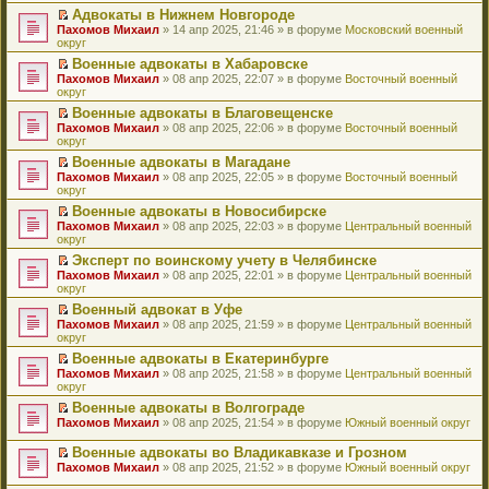
н
о
н
ч
у
е
й
Адвокаты в Нижнем Новгороде
и
о
о
и
н
р
т
П
Пахомов Михаил
» 14 апр 2025, 21:46 » в форуме
Московский военный
ю
б
м
т
е
в
и
е
округ
щ
у
а
п
о
к
р
е
с
н
Военные адвокаты в Хабаровске
р
м
п
е
н
о
н
П
Пахомов Михаил
о
у
е
й
» 08 апр 2025, 22:07 » в форуме
Восточный военный
и
о
о
е
округ
ч
н
р
т
ю
б
м
р
и
е
в
и
Военные адвокаты в Благовещенске
щ
у
е
т
п
о
к
П
Пахомов Михаил
е
с
й
» 08 апр 2025, 22:06 » в форуме
Восточный военный
а
р
м
п
е
округ
н
о
т
н
о
у
е
р
и
о
и
н
ч
н
р
Военные адвокаты в Магадане
е
ю
б
к
о
и
е
в
П
Пахомов Михаил
й
» 08 апр 2025, 22:05 » в форуме
Восточный военный
щ
п
м
т
п
о
е
округ
т
е
е
у
а
р
м
р
и
н
р
с
н
о
у
Военные адвокаты в Новосибирске
е
к
и
в
о
н
ч
н
П
Пахомов Михаил
й
» 08 апр 2025, 22:03 » в форуме
Центральный военный
п
ю
о
о
о
и
е
е
округ
т
е
м
б
м
т
п
р
и
р
у
Эксперт по воинскому учету в Челябинске
щ
у
а
р
е
к
в
н
П
Пахомов Михаил
е
с
н
о
й
» 08 апр 2025, 22:01 » в форуме
Центральный военный
п
о
е
е
округ
н
о
н
ч
т
е
м
п
р
и
о
о
и
и
р
у
Военный адвокат в Уфе
р
е
ю
б
м
т
к
в
н
П
Пахомов Михаил
о
й
» 08 апр 2025, 21:59 » в форуме
Центральный военный
щ
у
а
п
о
е
е
округ
ч
т
е
с
н
е
м
п
р
и
и
н
о
н
р
у
Военные адвокаты в Екатеринбурге
р
е
т
к
и
о
о
в
н
П
Пахомов Михаил
о
й
» 08 апр 2025, 21:58 » в форуме
Центральный военный
а
п
ю
б
м
о
е
е
округ
ч
т
н
е
щ
у
м
п
р
и
и
н
р
е
с
у
Военные адвокаты в Волгограде
р
е
т
к
о
в
н
о
н
П
Пахомов Михаил
о
й
» 08 апр 2025, 21:54 » в форуме
Южный военный округ
а
п
м
о
и
о
е
е
ч
т
н
е
у
м
ю
б
п
р
и
и
Военные адвокаты во Владикавказе и Грозном
н
р
с
у
щ
р
е
т
к
П
о
в
Пахомов Михаил
» 08 апр 2025, 21:52 » в форуме
Южный военный округ
о
н
е
о
й
а
п
е
м
о
о
е
н
ч
т
н
е