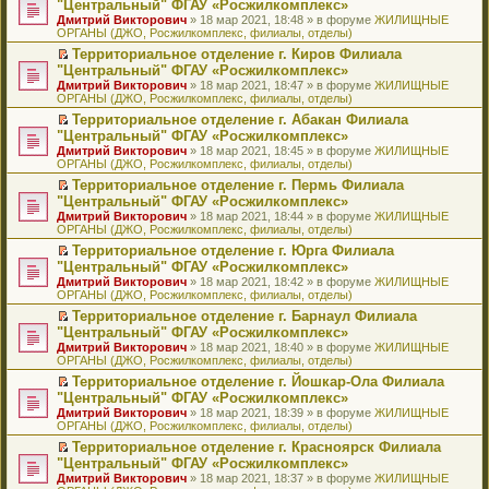
б
м
"Центральный" ФГАУ «Росжилкомплекс»
и
н
и
е
в
и
е
щ
у
ю
Дмитрий Викторович
» 18 мар 2021, 18:48 » в форуме
ЖИЛИЩНЫЕ
н
т
п
о
к
р
е
с
ОРГАНЫ (ДЖО, Росжилкомплекс, филиалы, отделы)
о
а
р
м
п
е
н
о
м
н
о
у
е
й
Территориальное отделение г. Киров Филиала
и
о
у
н
ч
н
р
т
П
ю
б
"Центральный" ФГАУ «Росжилкомплекс»
с
о
и
е
в
и
е
щ
Дмитрий Викторович
» 18 мар 2021, 18:47 » в форуме
ЖИЛИЩНЫЕ
о
м
т
п
о
к
р
е
ОРГАНЫ (ДЖО, Росжилкомплекс, филиалы, отделы)
о
у
а
р
м
п
е
н
б
с
н
о
у
е
й
Территориальное отделение г. Абакан Филиала
и
щ
о
н
ч
н
р
т
П
ю
"Центральный" ФГАУ «Росжилкомплекс»
е
о
о
и
е
в
и
е
Дмитрий Викторович
» 18 мар 2021, 18:45 » в форуме
ЖИЛИЩНЫЕ
н
б
м
т
п
о
к
р
ОРГАНЫ (ДЖО, Росжилкомплекс, филиалы, отделы)
и
щ
у
а
р
м
п
е
ю
е
с
н
о
у
е
й
Территориальное отделение г. Пермь Филиала
н
о
н
ч
н
р
т
П
"Центральный" ФГАУ «Росжилкомплекс»
и
о
о
и
е
в
и
е
Дмитрий Викторович
» 18 мар 2021, 18:44 » в форуме
ЖИЛИЩНЫЕ
ю
б
м
т
п
о
к
р
ОРГАНЫ (ДЖО, Росжилкомплекс, филиалы, отделы)
щ
у
а
р
м
п
е
е
с
н
о
у
е
й
Территориальное отделение г. Юрга Филиала
н
о
н
ч
н
р
т
П
"Центральный" ФГАУ «Росжилкомплекс»
и
о
о
и
е
в
и
е
Дмитрий Викторович
» 18 мар 2021, 18:42 » в форуме
ЖИЛИЩНЫЕ
ю
б
м
т
п
о
к
р
ОРГАНЫ (ДЖО, Росжилкомплекс, филиалы, отделы)
щ
у
а
р
м
п
е
е
с
н
о
у
е
й
Территориальное отделение г. Барнаул Филиала
н
о
н
ч
н
р
т
П
"Центральный" ФГАУ «Росжилкомплекс»
и
о
о
и
е
в
и
е
Дмитрий Викторович
» 18 мар 2021, 18:40 » в форуме
ЖИЛИЩНЫЕ
ю
б
м
т
п
о
к
р
ОРГАНЫ (ДЖО, Росжилкомплекс, филиалы, отделы)
щ
у
а
р
м
п
е
е
с
н
о
у
е
й
Территориальное отделение г. Йошкар-Ола Филиала
н
о
н
ч
н
р
т
П
"Центральный" ФГАУ «Росжилкомплекс»
и
о
о
и
е
в
и
е
Дмитрий Викторович
» 18 мар 2021, 18:39 » в форуме
ЖИЛИЩНЫЕ
ю
б
м
т
п
о
к
р
ОРГАНЫ (ДЖО, Росжилкомплекс, филиалы, отделы)
щ
у
а
р
м
п
е
е
с
н
о
у
е
й
Территориальное отделение г. Красноярск Филиала
н
о
н
ч
н
р
т
П
"Центральный" ФГАУ «Росжилкомплекс»
и
о
о
и
е
в
и
е
Дмитрий Викторович
» 18 мар 2021, 18:37 » в форуме
ЖИЛИЩНЫЕ
ю
б
м
т
п
о
к
р