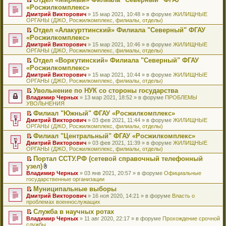
у
ю
б
н
ч
н
р
т
П
«Росжилкомплекс»
с
щ
о
и
е
в
и
е
о
Дмитрий Викторович
е
» 15 мар 2021, 10:48 » в форуме
ЖИЛИЩНЫЕ
м
т
п
о
к
р
о
ОРГАНЫ (ДЖО, Росжилкомплекс, филиалы, отделы)
н
у
а
р
м
п
е
б
и
с
н
о
у
е
й
Отдел «Алакурттинский» Филиала "Северный" ФГАУ
щ
ю
о
н
ч
н
р
т
П
«Росжилкомплекс»
е
о
о
и
е
в
и
е
н
Дмитрий Викторович
» 15 мар 2021, 10:46 » в форуме
ЖИЛИЩНЫЕ
б
м
т
п
о
к
р
и
ОРГАНЫ (ДЖО, Росжилкомплекс, филиалы, отделы)
щ
у
а
р
м
п
е
ю
е
с
н
о
у
е
й
Отдел «Воркутинский» Филиала "Северный" ФГАУ
н
о
н
ч
н
р
т
П
«Росжилкомплекс»
и
о
о
и
е
в
и
е
Дмитрий Викторович
» 15 мар 2021, 10:44 » в форуме
ЖИЛИЩНЫЕ
ю
б
м
т
п
о
к
р
ОРГАНЫ (ДЖО, Росжилкомплекс, филиалы, отделы)
щ
у
а
р
м
п
е
е
с
н
о
у
е
й
Увольнение по НУК со стороны государства
н
о
н
ч
н
р
т
П
Владимир Черных
» 13 мар 2021, 18:52 » в форуме
ПРОБЛЕМЫ
и
о
о
и
е
в
и
е
УВОЛЬНЕНИЯ
ю
б
м
т
п
о
к
р
Филиал "Южный" ФГАУ «Росжилкомплекс»
щ
у
а
р
м
п
е
П
Дмитрий Викторович
е
с
н
о
у
е
й
» 03 фев 2021, 11:44 » в форуме
ЖИЛИЩНЫЕ
е
ОРГАНЫ (ДЖО, Росжилкомплекс, филиалы, отделы)
н
о
н
ч
н
р
т
р
и
о
о
и
е
в
и
Филиал "Центральный" ФГАУ «Росжилкомплекс»
е
ю
б
м
т
п
о
к
П
Дмитрий Викторович
й
» 03 фев 2021, 11:39 » в форуме
ЖИЛИЩНЫЕ
щ
у
а
р
м
п
е
ОРГАНЫ (ДЖО, Росжилкомплекс, филиалы, отделы)
т
е
с
н
о
у
е
р
и
н
о
н
ч
н
р
Портал ССТУ.РФ (сетевой справочный телефонный
е
к
и
о
о
и
е
в
П
узел)
й
п
ю
б
м
т
п
о
е
т
В
Владимир Черных
е
» 03 янв 2021, 20:57 » в форуме
Официальные
щ
у
а
р
м
р
и
л
государственные организации
р
е
с
н
о
у
е
к
о
в
н
о
н
ч
н
й
Муниципальные выборы
п
ж
о
и
о
о
и
е
т
П
Дмитрий Викторович
е
е
» 16 ноя 2020, 14:21 » в форуме
Власть о
м
ю
б
м
т
п
и
е
проблемах военнослужащих
р
н
у
щ
у
а
р
к
р
в
и
н
е
с
н
о
Служба в научных ротах
п
е
о
я
е
н
о
н
ч
П
Владимир Черных
е
й
» 11 авг 2020, 22:17 » в форуме
Прохождение срочной
м
п
и
о
о
и
е
службы
р
т
у