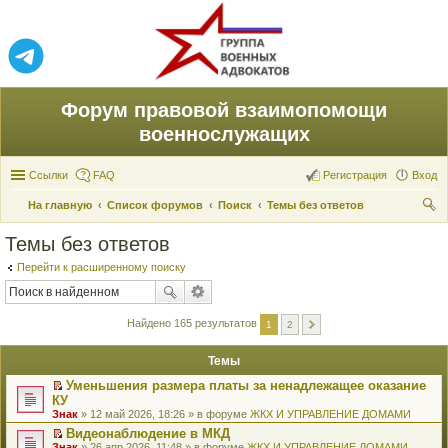
Форум правовой взаимопомощи
военнослужащих
Ссылки
FAQ
Регистрация
Вход
На главную
Список форумов
Поиск
Темы без ответов
ои
Темы без ответов
ск
Перейти к расширенному поиску
Найдено 165 результатов
1
2
Темы
Уменьшения размера платы за ненадлежащее оказание
П
КУ
е
Знак
» 12 май 2026, 18:26 » в форуме
ЖКХ И УПРАВЛЕНИЕ ДОМАМИ
р
е
Видеонаблюдение в МКД
й
П
Знак
» 26 апр 2026, 11:48 » в форуме
ЖКХ И УПРАВЛЕНИЕ ДОМАМИ