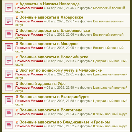
н
о
н
ч
у
е
й
Адвокаты в Нижнем Новгороде
и
о
о
и
н
р
т
П
Пахомов Михаил
» 14 апр 2025, 21:46 » в форуме
Московский военный
ю
б
м
т
е
в
и
е
округ
щ
у
а
п
о
к
р
е
с
н
Военные адвокаты в Хабаровске
р
м
п
е
н
о
н
П
Пахомов Михаил
о
у
е
й
» 08 апр 2025, 22:07 » в форуме
Восточный военный
и
о
о
е
округ
ч
н
р
т
ю
б
м
р
и
е
в
и
Военные адвокаты в Благовещенске
щ
у
е
т
п
о
к
П
Пахомов Михаил
е
с
й
» 08 апр 2025, 22:06 » в форуме
Восточный военный
а
р
м
п
е
округ
н
о
т
н
о
у
е
р
и
о
и
н
ч
н
р
Военные адвокаты в Магадане
е
ю
б
к
о
и
е
в
П
Пахомов Михаил
й
» 08 апр 2025, 22:05 » в форуме
Восточный военный
щ
п
м
т
п
о
е
округ
т
е
е
у
а
р
м
р
и
н
р
с
н
о
у
Военные адвокаты в Новосибирске
е
к
и
в
о
н
ч
н
П
Пахомов Михаил
й
» 08 апр 2025, 22:03 » в форуме
Центральный военный
п
ю
о
о
о
и
е
е
округ
т
е
м
б
м
т
п
р
и
р
у
Эксперт по воинскому учету в Челябинске
щ
у
а
р
е
к
в
н
П
Пахомов Михаил
е
с
н
о
й
» 08 апр 2025, 22:01 » в форуме
Центральный военный
п
о
е
е
округ
н
о
н
ч
т
е
м
п
р
и
о
о
и
и
р
у
Военный адвокат в Уфе
р
е
ю
б
м
т
к
в
н
П
Пахомов Михаил
о
й
» 08 апр 2025, 21:59 » в форуме
Центральный военный
щ
у
а
п
о
е
е
округ
ч
т
е
с
н
е
м
п
р
и
и
н
о
н
р
у
Военные адвокаты в Екатеринбурге
р
е
т
к
и
о
о
в
н
П
Пахомов Михаил
о
й
» 08 апр 2025, 21:58 » в форуме
Центральный военный
а
п
ю
б
м
о
е
е
округ
ч
т
н
е
щ
у
м
п
р
и
и
н
р
е
с
у
Военные адвокаты в Волгограде
р
е
т
к
о
в
н
о
н
П
Пахомов Михаил
о
й
» 08 апр 2025, 21:54 » в форуме
Южный военный округ
а
п
м
о
и
о
е
е
ч
т
н
е
у
м
ю
б
п
р
и
и
Военные адвокаты во Владикавказе и Грозном
н
р
с
у
щ
р
е
т
к
П
о
в
Пахомов Михаил
» 08 апр 2025, 21:52 » в форуме
Южный военный округ
о
н
е
о
й
а
п
е
м
о
о
е
н
ч
т
н
е