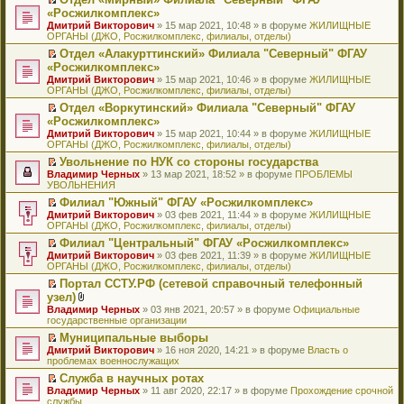
у
ю
б
н
ч
н
р
т
П
«Росжилкомплекс»
с
щ
о
и
е
в
и
е
о
Дмитрий Викторович
е
» 15 мар 2021, 10:48 » в форуме
ЖИЛИЩНЫЕ
м
т
п
о
к
р
о
ОРГАНЫ (ДЖО, Росжилкомплекс, филиалы, отделы)
н
у
а
р
м
п
е
б
и
с
н
о
у
е
й
Отдел «Алакурттинский» Филиала "Северный" ФГАУ
щ
ю
о
н
ч
н
р
т
П
«Росжилкомплекс»
е
о
о
и
е
в
и
е
н
Дмитрий Викторович
» 15 мар 2021, 10:46 » в форуме
ЖИЛИЩНЫЕ
б
м
т
п
о
к
р
и
ОРГАНЫ (ДЖО, Росжилкомплекс, филиалы, отделы)
щ
у
а
р
м
п
е
ю
е
с
н
о
у
е
й
Отдел «Воркутинский» Филиала "Северный" ФГАУ
н
о
н
ч
н
р
т
П
«Росжилкомплекс»
и
о
о
и
е
в
и
е
Дмитрий Викторович
» 15 мар 2021, 10:44 » в форуме
ЖИЛИЩНЫЕ
ю
б
м
т
п
о
к
р
ОРГАНЫ (ДЖО, Росжилкомплекс, филиалы, отделы)
щ
у
а
р
м
п
е
е
с
н
о
у
е
й
Увольнение по НУК со стороны государства
н
о
н
ч
н
р
т
П
Владимир Черных
» 13 мар 2021, 18:52 » в форуме
ПРОБЛЕМЫ
и
о
о
и
е
в
и
е
УВОЛЬНЕНИЯ
ю
б
м
т
п
о
к
р
Филиал "Южный" ФГАУ «Росжилкомплекс»
щ
у
а
р
м
п
е
П
Дмитрий Викторович
е
с
н
о
у
е
й
» 03 фев 2021, 11:44 » в форуме
ЖИЛИЩНЫЕ
е
ОРГАНЫ (ДЖО, Росжилкомплекс, филиалы, отделы)
н
о
н
ч
н
р
т
р
и
о
о
и
е
в
и
Филиал "Центральный" ФГАУ «Росжилкомплекс»
е
ю
б
м
т
п
о
к
П
Дмитрий Викторович
й
» 03 фев 2021, 11:39 » в форуме
ЖИЛИЩНЫЕ
щ
у
а
р
м
п
е
ОРГАНЫ (ДЖО, Росжилкомплекс, филиалы, отделы)
т
е
с
н
о
у
е
р
и
н
о
н
ч
н
р
Портал ССТУ.РФ (сетевой справочный телефонный
е
к
и
о
о
и
е
в
П
узел)
й
п
ю
б
м
т
п
о
е
т
В
Владимир Черных
е
» 03 янв 2021, 20:57 » в форуме
Официальные
щ
у
а
р
м
р
и
л
государственные организации
р
е
с
н
о
у
е
к
о
в
н
о
н
ч
н
й
Муниципальные выборы
п
ж
о
и
о
о
и
е
т
П
Дмитрий Викторович
е
е
» 16 ноя 2020, 14:21 » в форуме
Власть о
м
ю
б
м
т
п
и
е
проблемах военнослужащих
р
н
у
щ
у
а
р
к
р
в
и
н
е
с
н
о
Служба в научных ротах
п
е
о
я
е
н
о
н
ч
П
Владимир Черных
е
й
» 11 авг 2020, 22:17 » в форуме
Прохождение срочной
м
п
и
о
о
и
е
службы
р
т
у