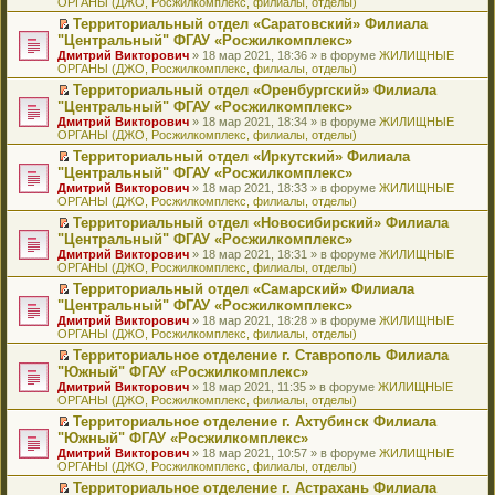
ОРГАНЫ (ДЖО, Росжилкомплекс, филиалы, отделы)
щ
у
а
р
м
п
е
е
с
н
о
у
е
й
Территориальный отдел «Саратовский» Филиала
н
о
н
ч
н
р
т
П
"Центральный" ФГАУ «Росжилкомплекс»
и
о
о
и
е
в
и
е
Дмитрий Викторович
» 18 мар 2021, 18:36 » в форуме
ЖИЛИЩНЫЕ
ю
б
м
т
п
о
к
р
ОРГАНЫ (ДЖО, Росжилкомплекс, филиалы, отделы)
щ
у
а
р
м
п
е
е
с
н
о
у
е
й
Территориальный отдел «Оренбургский» Филиала
н
о
н
ч
н
р
т
П
"Центральный" ФГАУ «Росжилкомплекс»
и
о
о
и
е
в
и
е
Дмитрий Викторович
» 18 мар 2021, 18:34 » в форуме
ЖИЛИЩНЫЕ
ю
б
м
т
п
о
к
р
ОРГАНЫ (ДЖО, Росжилкомплекс, филиалы, отделы)
щ
у
а
р
м
п
е
е
с
н
о
у
е
й
Территориальный отдел «Иркутский» Филиала
н
о
н
ч
н
р
т
П
"Центральный" ФГАУ «Росжилкомплекс»
и
о
о
и
е
в
и
е
Дмитрий Викторович
» 18 мар 2021, 18:33 » в форуме
ЖИЛИЩНЫЕ
ю
б
м
т
п
о
к
р
ОРГАНЫ (ДЖО, Росжилкомплекс, филиалы, отделы)
щ
у
а
р
м
п
е
е
с
н
о
у
е
й
Территориальный отдел «Новосибирский» Филиала
н
о
н
ч
н
р
т
П
"Центральный" ФГАУ «Росжилкомплекс»
и
о
о
и
е
в
и
е
Дмитрий Викторович
» 18 мар 2021, 18:31 » в форуме
ЖИЛИЩНЫЕ
ю
б
м
т
п
о
к
р
ОРГАНЫ (ДЖО, Росжилкомплекс, филиалы, отделы)
щ
у
а
р
м
п
е
е
с
н
о
у
е
й
Территориальный отдел «Самарский» Филиала
н
о
н
ч
н
р
т
П
"Центральный" ФГАУ «Росжилкомплекс»
и
о
о
и
е
в
и
е
Дмитрий Викторович
» 18 мар 2021, 18:28 » в форуме
ЖИЛИЩНЫЕ
ю
б
м
т
п
о
к
р
ОРГАНЫ (ДЖО, Росжилкомплекс, филиалы, отделы)
щ
у
а
р
м
п
е
е
с
н
о
у
е
й
Территориальное отделение г. Ставрополь Филиала
н
о
н
ч
н
р
т
П
"Южный" ФГАУ «Росжилкомплекс»
и
о
о
и
е
в
и
е
Дмитрий Викторович
» 18 мар 2021, 11:35 » в форуме
ЖИЛИЩНЫЕ
ю
б
м
т
п
о
к
р
ОРГАНЫ (ДЖО, Росжилкомплекс, филиалы, отделы)
щ
у
а
р
м
п
е
е
с
н
о
у
е
й
Территориальное отделение г. Ахтубинск Филиала
н
о
н
ч
н
р
т
П
"Южный" ФГАУ «Росжилкомплекс»
и
о
о
и
е
в
и
е
Дмитрий Викторович
» 18 мар 2021, 10:57 » в форуме
ЖИЛИЩНЫЕ
ю
б
м
т
п
о
к
р
ОРГАНЫ (ДЖО, Росжилкомплекс, филиалы, отделы)
щ
у
а
р
м
п
е
е
с
н
о
у
е
й
Территориальное отделение г. Астрахань Филиала