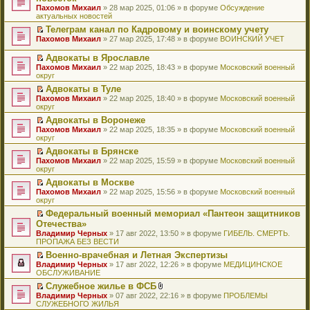
и
т
к
о
в
е
щ
н
Пахомов Михаил
о
» 28 мар 2025, 01:06 » в форуме
Обсуждение
о
ю
а
п
м
о
р
е
е
актуальных новостей
ч
о
н
е
у
м
е
н
п
и
б
н
р
с
у
й
Телеграм канал по Кадровому и воинскому учету
и
р
т
щ
о
в
о
н
т
П
ю
Пахомов Михаил
о
» 27 мар 2025, 17:48 » в форуме
ВОИНСКИЙ УЧЕТ
а
е
м
о
о
е
и
е
ч
н
н
у
м
б
п
к
р
и
Адвокаты в Ярославле
н
и
с
у
щ
р
п
е
т
П
о
ю
Пахомов Михаил
» 22 мар 2025, 18:43 » в форуме
Московский военный
о
н
е
о
е
й
а
е
м
округ
о
е
н
ч
р
т
н
р
у
б
п
и
и
в
и
Адвокаты в Туле
н
е
с
щ
р
ю
т
о
к
П
о
Пахомов Михаил
й
» 22 мар 2025, 18:40 » в форуме
Московский военный
о
е
о
а
м
п
е
м
округ
т
о
н
ч
н
у
е
р
у
и
б
и
и
Адвокаты в Воронеже
н
н
р
е
с
к
щ
ю
т
П
о
е
в
Пахомов Михаил
й
» 22 мар 2025, 18:35 » в форуме
Московский военный
о
п
е
а
е
м
п
о
округ
т
о
е
н
н
р
у
р
м
и
б
р
и
Адвокаты в Брянске
н
е
с
о
у
к
щ
в
ю
П
о
Пахомов Михаил
й
» 22 мар 2025, 15:59 » в форуме
Московский военный
о
ч
н
п
е
о
е
м
округ
т
о
и
е
е
н
м
р
у
и
б
т
п
р
и
у
Адвокаты в Москве
е
с
к
щ
а
р
в
ю
н
П
Пахомов Михаил
й
» 22 мар 2025, 15:56 » в форуме
Московский военный
о
п
е
н
о
о
е
е
округ
т
о
е
н
н
ч
м
п
р
и
б
р
и
о
и
у
Федеральный военный мемориал «Пантеон защитников
р
е
к
щ
в
ю
м
т
н
П
Отечества»
о
й
п
е
о
у
а
е
е
ч
т
Владимир Черных
е
» 17 авг 2022, 13:50 » в форуме
ГИБЕЛЬ. СМЕРТЬ.
н
м
с
н
п
р
и
и
ПРОПАЖА БЕЗ ВЕСТИ
р
и
у
о
н
р
е
т
к
в
ю
н
о
о
о
й
Военно-врачебная и Летная Экспертизы
а
п
о
е
б
м
ч
т
П
Владимир Черных
н
е
» 17 авг 2022, 12:26 » в форуме
МЕДИЦИНСКОЕ
м
п
щ
у
и
и
е
ОБСЛУЖИВАНИЕ
н
р
у
р
е
с
т
к
р
о
в
н
о
Служебное жилье в ФСБ
н
о
а
п
е
м
о
е
ч
П
В
и
о
Владимир Черных
н
е
й
» 07 авг 2022, 22:16 » в форуме
ПРОБЛЕМЫ
у
м
п
и
е
л
ю
б
СЛУЖЕБНОГО ЖИЛЬЯ
н
р
т
с
у
р
т
р
о