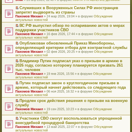
т
е
и
р
Служивших в Вооруженных Силах РФ иностранцев
к
е
П
запретят выдворять из страны
п
й
е
Пахомов Михаил
» 24 мар 2026, 19:04 » в форуме
Обсуждение
е
т
р
актуальных новостей
р
и
е
в
к
й
ВС РФ выпустил обзор по оспариванию актов о мерах
о
п
т
П
поддержки участников СВО
м
е
и
е
Пахомов Михаил
» 16 фев 2026, 17:44 » в форуме
Обсуждение
у
р
к
р
актуальных новостей
н
в
п
е
е
о
е
й
Опубликован обновленный Приказ Минобороны,
п
м
р
т
П
определяющий критерии отбора для контрактной службы
р
у
в
и
е
Пахомов Михаил
» 02 фев 2026, 20:25 » в форуме
Обсуждение
о
н
о
к
р
актуальных новостей
ч
е
м
п
е
и
п
у
е
й
Владимир Путин подписал указ о призыве в армию в
т
р
н
р
т
П
2026 году, согласно которому планируется призвать 261
а
о
е
в
и
е
тыс. человек
н
ч
п
о
к
р
н
и
Пахомов Михаил
» 19 янв 2026, 15:56 » в форуме
Обсуждение
р
м
п
е
о
т
актуальных новостей
о
у
е
й
м
а
ч
н
р
т
Путин подписал закон о круглогодичном призыве в
у
н
и
е
в
и
П
армию, который начнет действовать со следующего года
с
н
т
п
о
к
е
о
о
Пахомов Михаил
» 06 ноя 2025, 16:32 » в форуме
Обсуждение
а
р
м
п
р
о
м
актуальных новостей
н
о
у
е
е
б
у
н
ч
н
р
й
Продлен срок действия решения о призыве на военную
щ
с
о
и
е
в
т
П
службу
е
о
м
т
п
о
и
е
н
о
Пахомов Михаил
» 19 сен 2025, 10:23 » в форуме
Обсуждение
у
а
р
м
к
р
и
б
актуальных новостей
с
н
о
у
п
е
ю
щ
о
н
ч
н
е
й
Участники СВО смогут воспользоваться упрощенной
е
о
о
и
е
р
т
П
внесудебной процедурой банкротства
н
б
м
т
п
в
и
е
и
Пахомов Михаил
» 13 май 2025, 22:07 » в форуме
Обсуждение
щ
у
а
р
о
к
р
ю
актуальных новостей
е
с
н
о
м
п
е