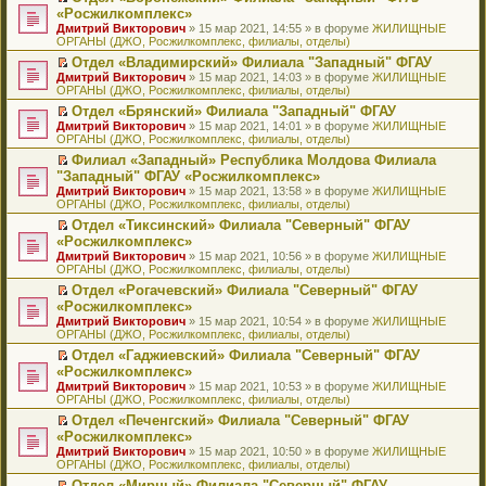
н
о
н
ч
н
р
т
П
«Росжилкомплекс»
и
о
о
и
е
в
и
е
Дмитрий Викторович
» 15 мар 2021, 14:55 » в форуме
ЖИЛИЩНЫЕ
ю
б
м
т
п
о
к
р
ОРГАНЫ (ДЖО, Росжилкомплекс, филиалы, отделы)
щ
у
а
р
м
п
е
е
с
н
о
у
е
й
Отдел «Владимирский» Филиала "Западный" ФГАУ
н
о
н
ч
н
р
т
П
Дмитрий Викторович
» 15 мар 2021, 14:03 » в форуме
ЖИЛИЩНЫЕ
и
о
о
и
е
в
и
е
ОРГАНЫ (ДЖО, Росжилкомплекс, филиалы, отделы)
ю
б
м
т
п
о
к
р
Отдел «Брянский» Филиала "Западный" ФГАУ
щ
у
а
р
м
п
е
П
Дмитрий Викторович
е
с
н
о
у
е
й
» 15 мар 2021, 14:01 » в форуме
ЖИЛИЩНЫЕ
е
ОРГАНЫ (ДЖО, Росжилкомплекс, филиалы, отделы)
н
о
н
ч
н
р
т
р
и
о
о
и
е
в
и
Филиал «Западный» Республика Молдова Филиала
е
ю
б
м
т
п
о
к
П
"Западный" ФГАУ «Росжилкомплекс»
й
щ
у
а
р
м
п
е
т
Дмитрий Викторович
е
с
н
о
у
е
» 15 мар 2021, 13:58 » в форуме
ЖИЛИЩНЫЕ
р
и
ОРГАНЫ (ДЖО, Росжилкомплекс, филиалы, отделы)
н
о
н
ч
н
р
е
к
и
о
о
и
е
в
й
Отдел «Тиксинский» Филиала "Северный" ФГАУ
п
ю
б
м
т
п
о
т
П
«Росжилкомплекс»
е
щ
у
а
р
м
и
е
р
Дмитрий Викторович
е
с
н
о
у
» 15 мар 2021, 10:56 » в форуме
ЖИЛИЩНЫЕ
к
р
в
ОРГАНЫ (ДЖО, Росжилкомплекс, филиалы, отделы)
н
о
н
ч
н
п
е
о
и
о
о
и
е
е
й
Отдел «Рогачевский» Филиала "Северный" ФГАУ
м
ю
б
м
т
п
р
т
П
«Росжилкомплекс»
у
щ
у
а
р
в
и
е
н
Дмитрий Викторович
е
с
н
о
» 15 мар 2021, 10:54 » в форуме
ЖИЛИЩНЫЕ
о
к
р
е
ОРГАНЫ (ДЖО, Росжилкомплекс, филиалы, отделы)
н
о
н
ч
м
п
е
п
и
о
о
и
у
е
й
Отдел «Гаджиевский» Филиала "Северный" ФГАУ
р
ю
б
м
т
н
р
т
П
«Росжилкомплекс»
о
щ
у
а
е
в
и
е
ч
Дмитрий Викторович
е
с
н
» 15 мар 2021, 10:53 » в форуме
ЖИЛИЩНЫЕ
п
о
к
р
и
ОРГАНЫ (ДЖО, Росжилкомплекс, филиалы, отделы)
н
о
н
р
м
п
е
т
и
о
о
о
у
е
й
Отдел «Печенгский» Филиала "Северный" ФГАУ
а
ю
б
м
ч
н
р
т
П
«Росжилкомплекс»
н
щ
у
и
е
в
и
е
н
Дмитрий Викторович
е
с
» 15 мар 2021, 10:50 » в форуме
ЖИЛИЩНЫЕ
т
п
о
к
р
о
ОРГАНЫ (ДЖО, Росжилкомплекс, филиалы, отделы)
н
о
а
р
м
п
е
м
и
о
н
о
у
е
й
Отдел «Мирный» Филиала "Северный" ФГАУ