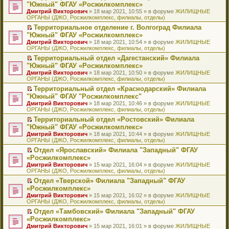
н
о
н
ч
н
р
т
П
"Южный" ФГАУ «Росжилкомплекс»
и
о
о
и
е
в
и
е
Дмитрий Викторович
» 18 мар 2021, 10:55 » в форуме
ЖИЛИЩНЫЕ
ю
б
м
т
п
о
к
р
ОРГАНЫ (ДЖО, Росжилкомплекс, филиалы, отделы)
щ
у
а
р
м
п
е
е
с
н
о
у
е
й
Территориальное отделение г. Волгоград Филиала
н
о
н
ч
н
р
т
П
"Южный" ФГАУ «Росжилкомплекс»
и
о
о
и
е
в
и
е
Дмитрий Викторович
» 18 мар 2021, 10:54 » в форуме
ЖИЛИЩНЫЕ
ю
б
м
т
п
о
к
р
ОРГАНЫ (ДЖО, Росжилкомплекс, филиалы, отделы)
щ
у
а
р
м
п
е
е
с
н
о
у
е
й
Территориальный отдел «Дагестанский» Филиала
н
о
н
ч
н
р
т
П
"Южный" ФГАУ «Росжилкомплекс»
и
о
о
и
е
в
и
е
Дмитрий Викторович
» 18 мар 2021, 10:50 » в форуме
ЖИЛИЩНЫЕ
ю
б
м
т
п
о
к
р
ОРГАНЫ (ДЖО, Росжилкомплекс, филиалы, отделы)
щ
у
а
р
м
п
е
е
с
н
о
у
е
й
Территориальный отдел «Краснодарский» Филиала
н
о
н
ч
н
р
т
П
"Южный" ФГАУ "Росжилкомплекс"
и
о
о
и
е
в
и
е
Дмитрий Викторович
» 18 мар 2021, 10:46 » в форуме
ЖИЛИЩНЫЕ
ю
б
м
т
п
о
к
р
ОРГАНЫ (ДЖО, Росжилкомплекс, филиалы, отделы)
щ
у
а
р
м
п
е
е
с
н
о
у
е
й
Территориальный отдел «Ростовский» Филиала
н
о
н
ч
н
р
т
П
"Южный" ФГАУ «Росжилкомплекс»
и
о
о
и
е
в
и
е
Дмитрий Викторович
» 18 мар 2021, 10:44 » в форуме
ЖИЛИЩНЫЕ
ю
б
м
т
п
о
к
р
ОРГАНЫ (ДЖО, Росжилкомплекс, филиалы, отделы)
щ
у
а
р
м
п
е
е
с
н
о
у
е
й
Отдел «Ярославский» Филиала "Западный" ФГАУ
н
о
н
ч
н
р
т
П
«Росжилкомплекс»
и
о
о
и
е
в
и
е
Дмитрий Викторович
» 15 мар 2021, 16:04 » в форуме
ЖИЛИЩНЫЕ
ю
б
м
т
п
о
к
р
ОРГАНЫ (ДЖО, Росжилкомплекс, филиалы, отделы)
щ
у
а
р
м
п
е
е
с
н
о
у
е
й
Отдел «Тверской» Филиала "Западный" ФГАУ
н
о
н
ч
н
р
т
П
«Росжилкомплекс»
и
о
о
и
е
в
и
е
Дмитрий Викторович
» 15 мар 2021, 16:02 » в форуме
ЖИЛИЩНЫЕ
ю
б
м
т
п
о
к
р
ОРГАНЫ (ДЖО, Росжилкомплекс, филиалы, отделы)
щ
у
а
р
м
п
е
е
с
н
о
у
е
й
Отдел «Тамбовский» Филиала "Западный" ФГАУ
н
о
н
ч
н
р
т
П
«Росжилкомплекс»
и
о
о
и
е
в
и
е
Дмитрий Викторович
» 15 мар 2021, 16:01 » в форуме
ЖИЛИЩНЫЕ
ю
б
м
т
п
о
к
р