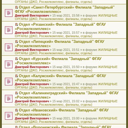
ОРГАНЫ (ДЖО, Росжилкомплекс, филиалы, отделы)
щ
у
а
р
м
п
е
е
с
н
о
у
е
й
Отдел «Санкт-Петербургский» Филиала "Западный"
н
о
н
ч
н
р
т
П
ФГАУ «Росжилкомплекс»
и
о
о
и
е
в
и
е
Дмитрий Викторович
» 15 мар 2021, 15:58 » в форуме
ЖИЛИЩНЫЕ
ю
б
м
т
п
о
к
р
ОРГАНЫ (ДЖО, Росжилкомплекс, филиалы, отделы)
щ
у
а
р
м
п
е
е
с
н
о
у
е
й
Отдел «Рязанский» Филиала "Западный" ФГАУ
н
о
н
ч
н
р
т
П
«Росжилкомплекс»
и
о
о
и
е
в
и
е
Дмитрий Викторович
» 15 мар 2021, 15:57 » в форуме
ЖИЛИЩНЫЕ
ю
б
м
т
п
о
к
р
ОРГАНЫ (ДЖО, Росжилкомплекс, филиалы, отделы)
щ
у
а
р
м
п
е
е
с
н
о
у
е
й
Отдел «Липецкий» Филиала "Западный" ФГАУ
н
о
н
ч
н
р
т
П
«Росжилкомплекс»
и
о
о
и
е
в
и
е
Дмитрий Викторович
» 15 мар 2021, 15:51 » в форуме
ЖИЛИЩНЫЕ
ю
б
м
т
п
о
к
р
ОРГАНЫ (ДЖО, Росжилкомплекс, филиалы, отделы)
щ
у
а
р
м
п
е
е
с
н
о
у
е
й
Отдел «Курский» Филиала "Западный" ФГАУ
н
о
н
ч
н
р
т
П
«Росжилкомплекс»
и
о
о
и
е
в
и
е
Дмитрий Викторович
» 15 мар 2021, 15:50 » в форуме
ЖИЛИЩНЫЕ
ю
б
м
т
п
о
к
р
ОРГАНЫ (ДЖО, Росжилкомплекс, филиалы, отделы)
щ
у
а
р
м
п
е
е
с
н
о
у
е
й
Отдел «Калужский» Филиала "Западный" ФГАУ
н
о
н
ч
н
р
т
П
«Росжилкомплекс»
и
о
о
и
е
в
и
е
Дмитрий Викторович
» 15 мар 2021, 15:47 » в форуме
ЖИЛИЩНЫЕ
ю
б
м
т
п
о
к
р
ОРГАНЫ (ДЖО, Росжилкомплекс, филиалы, отделы)
щ
у
а
р
м
п
е
е
с
н
о
у
е
й
Отдел «Калининградский» Филиала "Западный" ФГАУ
н
о
н
ч
н
р
т
П
«Росжилкомплекс»
и
о
о
и
е
в
и
е
Дмитрий Викторович
» 15 мар 2021, 15:02 » в форуме
ЖИЛИЩНЫЕ
ю
б
м
т
п
о
к
р
ОРГАНЫ (ДЖО, Росжилкомплекс, филиалы, отделы)
щ
у
а
р
м
п
е
е
с
н
о
у
е
й
Отдел «Ивановский» Филиала "Западный" ФГАУ
н
о
н
ч
н
р
т
П
«Росжилкомплекс»
и
о
о
и
е
в
и
е
Дмитрий Викторович
» 15 мар 2021, 15:00 » в форуме
ЖИЛИЩНЫЕ
ю
б
м
т
п
о
к
р
ОРГАНЫ (ДЖО, Росжилкомплекс, филиалы, отделы)
щ
у
а
р
м
п
е
е
с
н
о
у
е
й
Отдел «Воронежский» Филиала "Западный" ФГАУ