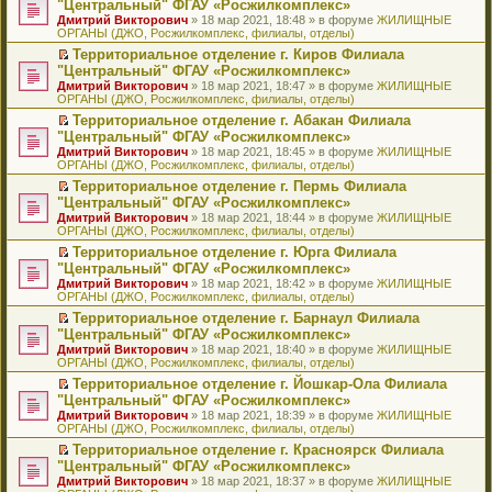
б
м
"Центральный" ФГАУ «Росжилкомплекс»
и
н
и
е
в
и
е
щ
у
ю
Дмитрий Викторович
» 18 мар 2021, 18:48 » в форуме
ЖИЛИЩНЫЕ
н
т
п
о
к
р
е
с
ОРГАНЫ (ДЖО, Росжилкомплекс, филиалы, отделы)
о
а
р
м
п
е
н
о
м
н
о
у
е
й
Территориальное отделение г. Киров Филиала
и
о
у
н
ч
н
р
т
П
ю
б
"Центральный" ФГАУ «Росжилкомплекс»
с
о
и
е
в
и
е
щ
Дмитрий Викторович
» 18 мар 2021, 18:47 » в форуме
ЖИЛИЩНЫЕ
о
м
т
п
о
к
р
е
ОРГАНЫ (ДЖО, Росжилкомплекс, филиалы, отделы)
о
у
а
р
м
п
е
н
б
с
н
о
у
е
й
Территориальное отделение г. Абакан Филиала
и
щ
о
н
ч
н
р
т
П
ю
"Центральный" ФГАУ «Росжилкомплекс»
е
о
о
и
е
в
и
е
Дмитрий Викторович
» 18 мар 2021, 18:45 » в форуме
ЖИЛИЩНЫЕ
н
б
м
т
п
о
к
р
ОРГАНЫ (ДЖО, Росжилкомплекс, филиалы, отделы)
и
щ
у
а
р
м
п
е
ю
е
с
н
о
у
е
й
Территориальное отделение г. Пермь Филиала
н
о
н
ч
н
р
т
П
"Центральный" ФГАУ «Росжилкомплекс»
и
о
о
и
е
в
и
е
Дмитрий Викторович
» 18 мар 2021, 18:44 » в форуме
ЖИЛИЩНЫЕ
ю
б
м
т
п
о
к
р
ОРГАНЫ (ДЖО, Росжилкомплекс, филиалы, отделы)
щ
у
а
р
м
п
е
е
с
н
о
у
е
й
Территориальное отделение г. Юрга Филиала
н
о
н
ч
н
р
т
П
"Центральный" ФГАУ «Росжилкомплекс»
и
о
о
и
е
в
и
е
Дмитрий Викторович
» 18 мар 2021, 18:42 » в форуме
ЖИЛИЩНЫЕ
ю
б
м
т
п
о
к
р
ОРГАНЫ (ДЖО, Росжилкомплекс, филиалы, отделы)
щ
у
а
р
м
п
е
е
с
н
о
у
е
й
Территориальное отделение г. Барнаул Филиала
н
о
н
ч
н
р
т
П
"Центральный" ФГАУ «Росжилкомплекс»
и
о
о
и
е
в
и
е
Дмитрий Викторович
» 18 мар 2021, 18:40 » в форуме
ЖИЛИЩНЫЕ
ю
б
м
т
п
о
к
р
ОРГАНЫ (ДЖО, Росжилкомплекс, филиалы, отделы)
щ
у
а
р
м
п
е
е
с
н
о
у
е
й
Территориальное отделение г. Йошкар-Ола Филиала
н
о
н
ч
н
р
т
П
"Центральный" ФГАУ «Росжилкомплекс»
и
о
о
и
е
в
и
е
Дмитрий Викторович
» 18 мар 2021, 18:39 » в форуме
ЖИЛИЩНЫЕ
ю
б
м
т
п
о
к
р
ОРГАНЫ (ДЖО, Росжилкомплекс, филиалы, отделы)
щ
у
а
р
м
п
е
е
с
н
о
у
е
й
Территориальное отделение г. Красноярск Филиала
н
о
н
ч
н
р
т
П
"Центральный" ФГАУ «Росжилкомплекс»
и
о
о
и
е
в
и
е
Дмитрий Викторович
» 18 мар 2021, 18:37 » в форуме
ЖИЛИЩНЫЕ
ю
б
м
т
п
о
к
р