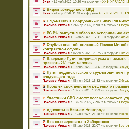
П
Знак
» 12 май 2026, 18:26 » в форуме
ЖКХ И УПРАВЛЕН
е
р
Видеонаблюдение в МКД
е
П
Знак
» 26 апр 2026, 11:48 » в форуме
ЖКХ И УПРАВЛЕНИ
й
е
т
р
Служивших в Вооруженных Силах РФ иност
и
е
П
к
Пахомов Михаил
» 24 мар 2026, 19:04 » в форуме
Обсуж
й
е
п
т
р
е
ВС РФ выпустил обзор по оспариванию акт
и
е
р
П
к
Пахомов Михаил
» 16 фев 2026, 17:44 » в форуме
Обсуж
й
в
е
п
т
о
р
е
Опубликован обновленный Приказ Минобо
и
м
е
р
П
к
контрактной службы
у
й
в
е
п
н
Пахомов Михаил
» 02 фев 2026, 20:25 » в форуме
Обсуж
т
о
р
е
е
и
м
е
Владимир Путин подписал указ о призыве в
р
п
к
у
й
П
в
призвать 261 тыс. человек
р
п
н
т
е
о
о
Пахомов Михаил
» 19 янв 2026, 15:56 » в форуме
Обсужд
е
е
и
р
м
ч
р
п
к
е
Путин подписал закон о круглогодичном п
у
и
в
р
п
й
П
н
следующего года
т
о
о
е
т
е
е
а
Пахомов Михаил
» 06 ноя 2025, 16:32 » в форуме
Обсужд
м
ч
р
и
р
п
н
у
и
в
к
е
Продлен срок действия решения о призыве
р
н
н
т
о
п
й
П
о
Пахомов Михаил
» 19 сен 2025, 10:23 » в форуме
Обсужд
о
е
а
м
е
т
е
ч
м
п
н
у
р
и
р
и
у
Участники СВО смогут воспользоваться у
р
н
н
в
к
е
т
с
П
о
Пахомов Михаил
» 13 май 2025, 22:07 » в форуме
Обсуж
о
е
о
п
й
а
о
е
ч
м
п
м
е
т
н
о
р
и
у
Адвокаты в Нижнем Новгороде
р
у
р
и
н
б
е
т
с
П
о
н
в
к
Пахомов Михаил
» 14 апр 2025, 21:46 » в форуме
Москов
о
щ
й
а
о
е
ч
е
о
п
м
е
т
н
о
р
и
п
м
е
у
Военные адвокаты в Хабаровске
н
и
н
б
е
т
р
у
р
с
П
и
к
Пахомов Михаил
» 08 апр 2025, 22:07 » в форуме
Восточ
о
щ
й
а
о
н
в
о
е
ю
п