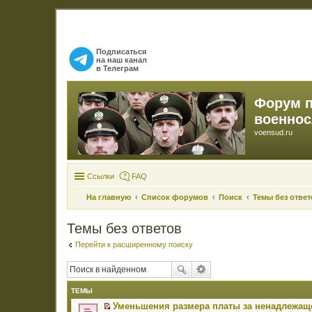
Подписаться
на наш канал
в Телеграм
Форум 
военно
voensud.ru
Ссылки
FAQ
На главную
Список форумов
Поиск
Темы без ответ
Темы без ответов
Перейти к расширенному поиску
ТЕМЫ
Уменьшения размера платы за ненадлежаще