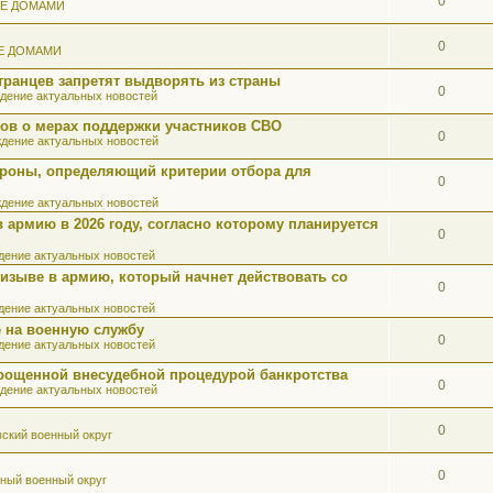
0
ИЕ ДОМАМИ
0
Е ДОМАМИ
ранцев запретят выдворять из страны
0
дение актуальных новостей
ов о мерах поддержки участников СВО
0
дение актуальных новостей
роны, определяющий критерии отбора для
0
дение актуальных новостей
 армию в 2026 году, согласно которому планируется
0
ение актуальных новостей
ризыве в армию, который начнет действовать со
0
ение актуальных новостей
 на военную службу
0
ение актуальных новостей
прощенной внесудебной процедурой банкротства
0
дение актуальных новостей
0
ский военный округ
0
ный военный округ