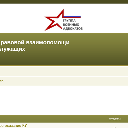
правовой взаимопомощи
служащих
ов
ОТВЕТЫ
е оказание КУ