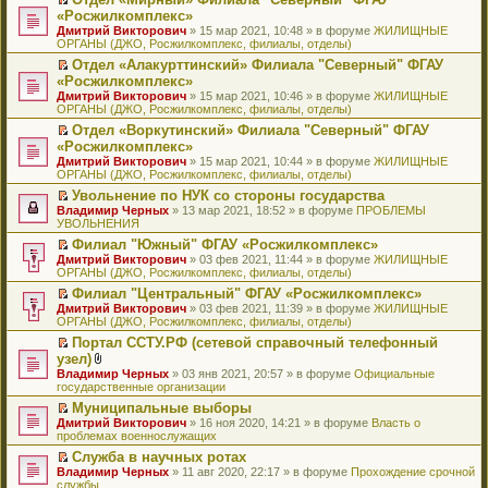
у
ю
б
н
ч
н
р
т
П
«Росжилкомплекс»
с
щ
о
и
е
в
и
е
о
Дмитрий Викторович
е
» 15 мар 2021, 10:48 » в форуме
ЖИЛИЩНЫЕ
м
т
п
о
к
р
о
ОРГАНЫ (ДЖО, Росжилкомплекс, филиалы, отделы)
н
у
а
р
м
п
е
б
и
с
н
о
у
е
й
Отдел «Алакурттинский» Филиала "Северный" ФГАУ
щ
ю
о
н
ч
н
р
т
П
«Росжилкомплекс»
е
о
о
и
е
в
и
е
н
Дмитрий Викторович
» 15 мар 2021, 10:46 » в форуме
ЖИЛИЩНЫЕ
б
м
т
п
о
к
р
и
ОРГАНЫ (ДЖО, Росжилкомплекс, филиалы, отделы)
щ
у
а
р
м
п
е
ю
е
с
н
о
у
е
й
Отдел «Воркутинский» Филиала "Северный" ФГАУ
н
о
н
ч
н
р
т
П
«Росжилкомплекс»
и
о
о
и
е
в
и
е
Дмитрий Викторович
» 15 мар 2021, 10:44 » в форуме
ЖИЛИЩНЫЕ
ю
б
м
т
п
о
к
р
ОРГАНЫ (ДЖО, Росжилкомплекс, филиалы, отделы)
щ
у
а
р
м
п
е
е
с
н
о
у
е
й
Увольнение по НУК со стороны государства
н
о
н
ч
н
р
т
П
Владимир Черных
» 13 мар 2021, 18:52 » в форуме
ПРОБЛЕМЫ
и
о
о
и
е
в
и
е
УВОЛЬНЕНИЯ
ю
б
м
т
п
о
к
р
Филиал "Южный" ФГАУ «Росжилкомплекс»
щ
у
а
р
м
п
е
П
Дмитрий Викторович
е
с
н
о
у
е
й
» 03 фев 2021, 11:44 » в форуме
ЖИЛИЩНЫЕ
е
ОРГАНЫ (ДЖО, Росжилкомплекс, филиалы, отделы)
н
о
н
ч
н
р
т
р
и
о
о
и
е
в
и
Филиал "Центральный" ФГАУ «Росжилкомплекс»
е
ю
б
м
т
п
о
к
П
Дмитрий Викторович
й
» 03 фев 2021, 11:39 » в форуме
ЖИЛИЩНЫЕ
щ
у
а
р
м
п
е
ОРГАНЫ (ДЖО, Росжилкомплекс, филиалы, отделы)
т
е
с
н
о
у
е
р
и
н
о
н
ч
н
р
Портал ССТУ.РФ (сетевой справочный телефонный
е
к
и
о
о
и
е
в
П
узел)
й
п
ю
б
м
т
п
о
е
т
В
Владимир Черных
е
» 03 янв 2021, 20:57 » в форуме
Официальные
щ
у
а
р
м
р
и
л
государственные организации
р
е
с
н
о
у
е
к
о
в
н
о
н
ч
н
й
Муниципальные выборы
п
ж
о
и
о
о
и
е
т
П
Дмитрий Викторович
е
е
» 16 ноя 2020, 14:21 » в форуме
Власть о
м
ю
б
м
т
п
и
е
проблемах военнослужащих
р
н
у
щ
у
а
р
к
р
в
и
н
е
с
н
о
Служба в научных ротах
п
е
о
я
е
н
о
н
ч
П
Владимир Черных
е
й
» 11 авг 2020, 22:17 » в форуме
Прохождение срочной
м
п
и
о
о
и
е
службы
р
т
у