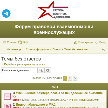
Форум правовой взаимопомощи
военнослужащих
Ссылки
FAQ
Регистрация
Вход
На главную
Список форумов
Поиск
Темы без ответов
ои
Темы без ответов
ск
Перейти к расширенному поиску
Найдено 165 результатов
1
2
Темы
Уменьшения размера платы за ненадлежащее оказание
П
КУ
е
Знак
» 12 май 2026, 18:26 » в форуме
ЖКХ И УПРАВЛЕНИЕ ДОМАМИ
р
е
Видеонаблюдение в МКД
й
П
Знак
» 26 апр 2026, 11:48 » в форуме
ЖКХ И УПРАВЛЕНИЕ ДОМАМИ