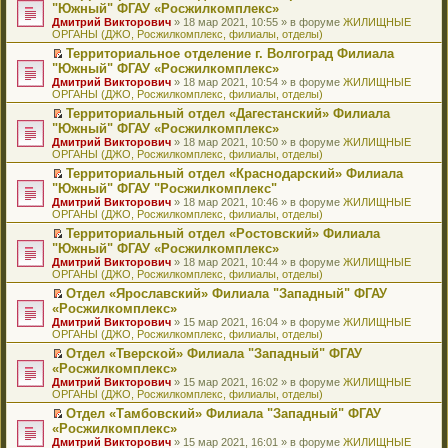
н
о
н
ч
н
р
т
П
"Южный" ФГАУ «Росжилкомплекс»
и
о
о
и
е
в
и
е
Дмитрий Викторович
» 18 мар 2021, 10:55 » в форуме
ЖИЛИЩНЫЕ
ю
б
м
т
п
о
к
р
ОРГАНЫ (ДЖО, Росжилкомплекс, филиалы, отделы)
щ
у
а
р
м
п
е
е
с
н
о
у
е
й
Территориальное отделение г. Волгоград Филиала
н
о
н
ч
н
р
т
П
"Южный" ФГАУ «Росжилкомплекс»
и
о
о
и
е
в
и
е
Дмитрий Викторович
» 18 мар 2021, 10:54 » в форуме
ЖИЛИЩНЫЕ
ю
б
м
т
п
о
к
р
ОРГАНЫ (ДЖО, Росжилкомплекс, филиалы, отделы)
щ
у
а
р
м
п
е
е
с
н
о
у
е
й
Территориальный отдел «Дагестанский» Филиала
н
о
н
ч
н
р
т
П
"Южный" ФГАУ «Росжилкомплекс»
и
о
о
и
е
в
и
е
Дмитрий Викторович
» 18 мар 2021, 10:50 » в форуме
ЖИЛИЩНЫЕ
ю
б
м
т
п
о
к
р
ОРГАНЫ (ДЖО, Росжилкомплекс, филиалы, отделы)
щ
у
а
р
м
п
е
е
с
н
о
у
е
й
Территориальный отдел «Краснодарский» Филиала
н
о
н
ч
н
р
т
П
"Южный" ФГАУ "Росжилкомплекс"
и
о
о
и
е
в
и
е
Дмитрий Викторович
» 18 мар 2021, 10:46 » в форуме
ЖИЛИЩНЫЕ
ю
б
м
т
п
о
к
р
ОРГАНЫ (ДЖО, Росжилкомплекс, филиалы, отделы)
щ
у
а
р
м
п
е
е
с
н
о
у
е
й
Территориальный отдел «Ростовский» Филиала
н
о
н
ч
н
р
т
П
"Южный" ФГАУ «Росжилкомплекс»
и
о
о
и
е
в
и
е
Дмитрий Викторович
» 18 мар 2021, 10:44 » в форуме
ЖИЛИЩНЫЕ
ю
б
м
т
п
о
к
р
ОРГАНЫ (ДЖО, Росжилкомплекс, филиалы, отделы)
щ
у
а
р
м
п
е
е
с
н
о
у
е
й
Отдел «Ярославский» Филиала "Западный" ФГАУ
н
о
н
ч
н
р
т
П
«Росжилкомплекс»
и
о
о
и
е
в
и
е
Дмитрий Викторович
» 15 мар 2021, 16:04 » в форуме
ЖИЛИЩНЫЕ
ю
б
м
т
п
о
к
р
ОРГАНЫ (ДЖО, Росжилкомплекс, филиалы, отделы)
щ
у
а
р
м
п
е
е
с
н
о
у
е
й
Отдел «Тверской» Филиала "Западный" ФГАУ
н
о
н
ч
н
р
т
П
«Росжилкомплекс»
и
о
о
и
е
в
и
е
Дмитрий Викторович
» 15 мар 2021, 16:02 » в форуме
ЖИЛИЩНЫЕ
ю
б
м
т
п
о
к
р
ОРГАНЫ (ДЖО, Росжилкомплекс, филиалы, отделы)
щ
у
а
р
м
п
е
е
с
н
о
у
е
й
Отдел «Тамбовский» Филиала "Западный" ФГАУ
н
о
н
ч
н
р
т
П
«Росжилкомплекс»
и
о
о
и
е
в
и
е
Дмитрий Викторович
» 15 мар 2021, 16:01 » в форуме
ЖИЛИЩНЫЕ
ю
б
м
т
п
о
к
р