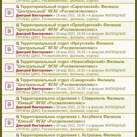
ОРГАНЫ (ДЖО, Росжилкомплекс, филиалы, отделы)
щ
у
а
р
м
п
е
е
с
н
о
у
е
й
Территориальный отдел «Саратовский» Филиала
н
о
н
ч
н
р
т
П
"Центральный" ФГАУ «Росжилкомплекс»
и
о
о
и
е
в
и
е
Дмитрий Викторович
» 18 мар 2021, 18:36 » в форуме
ЖИЛИЩНЫЕ
ю
б
м
т
п
о
к
р
ОРГАНЫ (ДЖО, Росжилкомплекс, филиалы, отделы)
щ
у
а
р
м
п
е
е
с
н
о
у
е
й
Территориальный отдел «Оренбургский» Филиала
н
о
н
ч
н
р
т
П
"Центральный" ФГАУ «Росжилкомплекс»
и
о
о
и
е
в
и
е
Дмитрий Викторович
» 18 мар 2021, 18:34 » в форуме
ЖИЛИЩНЫЕ
ю
б
м
т
п
о
к
р
ОРГАНЫ (ДЖО, Росжилкомплекс, филиалы, отделы)
щ
у
а
р
м
п
е
е
с
н
о
у
е
й
Территориальный отдел «Иркутский» Филиала
н
о
н
ч
н
р
т
П
"Центральный" ФГАУ «Росжилкомплекс»
и
о
о
и
е
в
и
е
Дмитрий Викторович
» 18 мар 2021, 18:33 » в форуме
ЖИЛИЩНЫЕ
ю
б
м
т
п
о
к
р
ОРГАНЫ (ДЖО, Росжилкомплекс, филиалы, отделы)
щ
у
а
р
м
п
е
е
с
н
о
у
е
й
Территориальный отдел «Новосибирский» Филиала
н
о
н
ч
н
р
т
П
"Центральный" ФГАУ «Росжилкомплекс»
и
о
о
и
е
в
и
е
Дмитрий Викторович
» 18 мар 2021, 18:31 » в форуме
ЖИЛИЩНЫЕ
ю
б
м
т
п
о
к
р
ОРГАНЫ (ДЖО, Росжилкомплекс, филиалы, отделы)
щ
у
а
р
м
п
е
е
с
н
о
у
е
й
Территориальный отдел «Самарский» Филиала
н
о
н
ч
н
р
т
П
"Центральный" ФГАУ «Росжилкомплекс»
и
о
о
и
е
в
и
е
Дмитрий Викторович
» 18 мар 2021, 18:28 » в форуме
ЖИЛИЩНЫЕ
ю
б
м
т
п
о
к
р
ОРГАНЫ (ДЖО, Росжилкомплекс, филиалы, отделы)
щ
у
а
р
м
п
е
е
с
н
о
у
е
й
Территориальное отделение г. Ставрополь Филиала
н
о
н
ч
н
р
т
П
"Южный" ФГАУ «Росжилкомплекс»
и
о
о
и
е
в
и
е
Дмитрий Викторович
» 18 мар 2021, 11:35 » в форуме
ЖИЛИЩНЫЕ
ю
б
м
т
п
о
к
р
ОРГАНЫ (ДЖО, Росжилкомплекс, филиалы, отделы)
щ
у
а
р
м
п
е
е
с
н
о
у
е
й
Территориальное отделение г. Ахтубинск Филиала
н
о
н
ч
н
р
т
П
"Южный" ФГАУ «Росжилкомплекс»
и
о
о
и
е
в
и
е
Дмитрий Викторович
» 18 мар 2021, 10:57 » в форуме
ЖИЛИЩНЫЕ
ю
б
м
т
п
о
к
р
ОРГАНЫ (ДЖО, Росжилкомплекс, филиалы, отделы)
щ
у
а
р
м
п
е
е
с
н
о
у
е
й
Территориальное отделение г. Астрахань Филиала