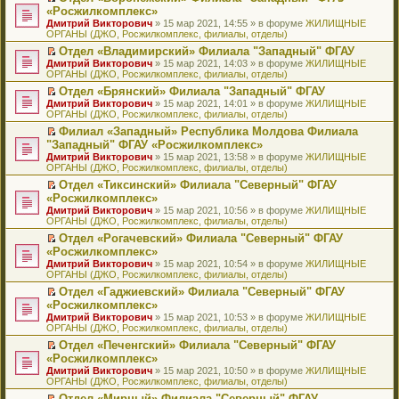
н
о
н
ч
н
р
т
П
«Росжилкомплекс»
и
о
о
и
е
в
и
е
Дмитрий Викторович
» 15 мар 2021, 14:55 » в форуме
ЖИЛИЩНЫЕ
ю
б
м
т
п
о
к
р
ОРГАНЫ (ДЖО, Росжилкомплекс, филиалы, отделы)
щ
у
а
р
м
п
е
е
с
н
о
у
е
й
Отдел «Владимирский» Филиала "Западный" ФГАУ
н
о
н
ч
н
р
т
П
Дмитрий Викторович
» 15 мар 2021, 14:03 » в форуме
ЖИЛИЩНЫЕ
и
о
о
и
е
в
и
е
ОРГАНЫ (ДЖО, Росжилкомплекс, филиалы, отделы)
ю
б
м
т
п
о
к
р
Отдел «Брянский» Филиала "Западный" ФГАУ
щ
у
а
р
м
п
е
П
Дмитрий Викторович
е
с
н
о
у
е
й
» 15 мар 2021, 14:01 » в форуме
ЖИЛИЩНЫЕ
е
ОРГАНЫ (ДЖО, Росжилкомплекс, филиалы, отделы)
н
о
н
ч
н
р
т
р
и
о
о
и
е
в
и
Филиал «Западный» Республика Молдова Филиала
е
ю
б
м
т
п
о
к
П
"Западный" ФГАУ «Росжилкомплекс»
й
щ
у
а
р
м
п
е
т
Дмитрий Викторович
е
с
н
о
у
е
» 15 мар 2021, 13:58 » в форуме
ЖИЛИЩНЫЕ
р
и
ОРГАНЫ (ДЖО, Росжилкомплекс, филиалы, отделы)
н
о
н
ч
н
р
е
к
и
о
о
и
е
в
й
Отдел «Тиксинский» Филиала "Северный" ФГАУ
п
ю
б
м
т
п
о
т
П
«Росжилкомплекс»
е
щ
у
а
р
м
и
е
р
Дмитрий Викторович
е
с
н
о
у
» 15 мар 2021, 10:56 » в форуме
ЖИЛИЩНЫЕ
к
р
в
ОРГАНЫ (ДЖО, Росжилкомплекс, филиалы, отделы)
н
о
н
ч
н
п
е
о
и
о
о
и
е
е
й
Отдел «Рогачевский» Филиала "Северный" ФГАУ
м
ю
б
м
т
п
р
т
П
«Росжилкомплекс»
у
щ
у
а
р
в
и
е
н
Дмитрий Викторович
е
с
н
о
» 15 мар 2021, 10:54 » в форуме
ЖИЛИЩНЫЕ
о
к
р
е
ОРГАНЫ (ДЖО, Росжилкомплекс, филиалы, отделы)
н
о
н
ч
м
п
е
п
и
о
о
и
у
е
й
Отдел «Гаджиевский» Филиала "Северный" ФГАУ
р
ю
б
м
т
н
р
т
П
«Росжилкомплекс»
о
щ
у
а
е
в
и
е
ч
Дмитрий Викторович
е
с
н
» 15 мар 2021, 10:53 » в форуме
ЖИЛИЩНЫЕ
п
о
к
р
и
ОРГАНЫ (ДЖО, Росжилкомплекс, филиалы, отделы)
н
о
н
р
м
п
е
т
и
о
о
о
у
е
й
Отдел «Печенгский» Филиала "Северный" ФГАУ
а
ю
б
м
ч
н
р
т
П
«Росжилкомплекс»
н
щ
у
и
е
в
и
е
н
Дмитрий Викторович
е
с
» 15 мар 2021, 10:50 » в форуме
ЖИЛИЩНЫЕ
т
п
о
к
р
о
ОРГАНЫ (ДЖО, Росжилкомплекс, филиалы, отделы)
н
о
а
р
м
п
е
м
и
о
н
о
у
е
й
Отдел «Мирный» Филиала "Северный" ФГАУ