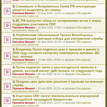
т
е
и
р
Служивших в Вооруженных Силах РФ иностранцев
к
е
П
запретят выдворять из страны
п
й
е
Пахомов Михаил
» 24 мар 2026, 19:04 » в форуме
Обсуждение
е
т
р
актуальных новостей
р
и
е
в
к
й
ВС РФ выпустил обзор по оспариванию актов о мерах
о
п
т
П
поддержки участников СВО
м
е
и
е
Пахомов Михаил
» 16 фев 2026, 17:44 » в форуме
Обсуждение
у
р
к
р
актуальных новостей
н
в
п
е
е
о
е
й
Опубликован обновленный Приказ Минобороны,
п
м
р
т
П
определяющий критерии отбора для контрактной службы
р
у
в
и
е
Пахомов Михаил
» 02 фев 2026, 20:25 » в форуме
Обсуждение
о
н
о
к
р
актуальных новостей
ч
е
м
п
е
и
п
у
е
й
Владимир Путин подписал указ о призыве в армию в
т
р
н
р
т
П
2026 году, согласно которому планируется призвать 261
а
о
е
в
и
е
тыс. человек
н
ч
п
о
к
р
н
и
Пахомов Михаил
» 19 янв 2026, 15:56 » в форуме
Обсуждение
р
м
п
е
о
т
актуальных новостей
о
у
е
й
м
а
ч
н
р
т
Путин подписал закон о круглогодичном призыве в
у
н
и
е
в
и
П
армию, который начнет действовать со следующего года
с
н
т
п
о
к
е
о
о
Пахомов Михаил
» 06 ноя 2025, 16:32 » в форуме
Обсуждение
а
р
м
п
р
о
м
актуальных новостей
н
о
у
е
е
б
у
н
ч
н
р
й
Продлен срок действия решения о призыве на военную
щ
с
о
и
е
в
т
П
службу
е
о
м
т
п
о
и
е
н
о
Пахомов Михаил
» 19 сен 2025, 10:23 » в форуме
Обсуждение
у
а
р
м
к
р
и
б
актуальных новостей
с
н
о
у
п
е
ю
щ
о
н
ч
н
е
й
Участники СВО смогут воспользоваться упрощенной
е
о
о
и
е
р
т
П
внесудебной процедурой банкротства
н
б
м
т
п
в
и
е
и
Пахомов Михаил
» 13 май 2025, 22:07 » в форуме
Обсуждение
щ
у
а
р
о
к
р
ю
актуальных новостей
е
с
н
о
м
п
е