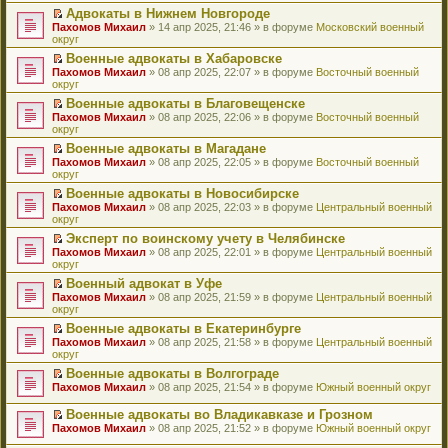
н
о
н
ч
у
е
й
Адвокаты в Нижнем Новгороде
и
о
о
и
н
р
т
П
Пахомов Михаил
» 14 апр 2025, 21:46 » в форуме
Московский военный
ю
б
м
т
е
в
и
е
округ
щ
у
а
п
о
к
р
е
с
н
Военные адвокаты в Хабаровске
р
м
п
е
н
о
н
П
Пахомов Михаил
о
у
е
й
» 08 апр 2025, 22:07 » в форуме
Восточный военный
и
о
о
е
округ
ч
н
р
т
ю
б
м
р
и
е
в
и
Военные адвокаты в Благовещенске
щ
у
е
т
п
о
к
П
Пахомов Михаил
е
с
й
» 08 апр 2025, 22:06 » в форуме
Восточный военный
а
р
м
п
е
округ
н
о
т
н
о
у
е
р
и
о
и
н
ч
н
р
Военные адвокаты в Магадане
е
ю
б
к
о
и
е
в
П
Пахомов Михаил
й
» 08 апр 2025, 22:05 » в форуме
Восточный военный
щ
п
м
т
п
о
е
округ
т
е
е
у
а
р
м
р
и
н
р
с
н
о
у
Военные адвокаты в Новосибирске
е
к
и
в
о
н
ч
н
П
Пахомов Михаил
й
» 08 апр 2025, 22:03 » в форуме
Центральный военный
п
ю
о
о
о
и
е
е
округ
т
е
м
б
м
т
п
р
и
р
у
Эксперт по воинскому учету в Челябинске
щ
у
а
р
е
к
в
н
П
Пахомов Михаил
е
с
н
о
й
» 08 апр 2025, 22:01 » в форуме
Центральный военный
п
о
е
е
округ
н
о
н
ч
т
е
м
п
р
и
о
о
и
и
р
у
Военный адвокат в Уфе
р
е
ю
б
м
т
к
в
н
П
Пахомов Михаил
о
й
» 08 апр 2025, 21:59 » в форуме
Центральный военный
щ
у
а
п
о
е
е
округ
ч
т
е
с
н
е
м
п
р
и
и
н
о
н
р
у
Военные адвокаты в Екатеринбурге
р
е
т
к
и
о
о
в
н
П
Пахомов Михаил
о
й
» 08 апр 2025, 21:58 » в форуме
Центральный военный
а
п
ю
б
м
о
е
е
округ
ч
т
н
е
щ
у
м
п
р
и
и
н
р
е
с
у
Военные адвокаты в Волгограде
р
е
т
к
о
в
н
о
н
П
Пахомов Михаил
о
й
» 08 апр 2025, 21:54 » в форуме
Южный военный округ
а
п
м
о
и
о
е
е
ч
т
н
е
у
м
ю
б
п
р
и
и
Военные адвокаты во Владикавказе и Грозном
н
р
с
у
щ
р
е
т
к
П
о
в
Пахомов Михаил
» 08 апр 2025, 21:52 » в форуме
Южный военный округ
о
н
е
о
й
а
п
е
м
о
о
е
н
ч
т
н
е