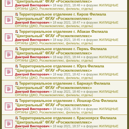
б
м
"Центральный" ФГАУ «Росжилкомплекс»
и
н
и
е
в
и
е
щ
у
ю
Дмитрий Викторович
» 18 мар 2021, 18:48 » в форуме
ЖИЛИЩНЫЕ
н
т
п
о
к
р
е
с
ОРГАНЫ (ДЖО, Росжилкомплекс, филиалы, отделы)
о
а
р
м
п
е
н
о
м
н
о
у
е
й
Территориальное отделение г. Киров Филиала
и
о
у
н
ч
н
р
т
П
ю
б
"Центральный" ФГАУ «Росжилкомплекс»
с
о
и
е
в
и
е
щ
Дмитрий Викторович
» 18 мар 2021, 18:47 » в форуме
ЖИЛИЩНЫЕ
о
м
т
п
о
к
р
е
ОРГАНЫ (ДЖО, Росжилкомплекс, филиалы, отделы)
о
у
а
р
м
п
е
н
б
с
н
о
у
е
й
Территориальное отделение г. Абакан Филиала
и
щ
о
н
ч
н
р
т
П
ю
"Центральный" ФГАУ «Росжилкомплекс»
е
о
о
и
е
в
и
е
Дмитрий Викторович
» 18 мар 2021, 18:45 » в форуме
ЖИЛИЩНЫЕ
н
б
м
т
п
о
к
р
ОРГАНЫ (ДЖО, Росжилкомплекс, филиалы, отделы)
и
щ
у
а
р
м
п
е
ю
е
с
н
о
у
е
й
Территориальное отделение г. Пермь Филиала
н
о
н
ч
н
р
т
П
"Центральный" ФГАУ «Росжилкомплекс»
и
о
о
и
е
в
и
е
Дмитрий Викторович
» 18 мар 2021, 18:44 » в форуме
ЖИЛИЩНЫЕ
ю
б
м
т
п
о
к
р
ОРГАНЫ (ДЖО, Росжилкомплекс, филиалы, отделы)
щ
у
а
р
м
п
е
е
с
н
о
у
е
й
Территориальное отделение г. Юрга Филиала
н
о
н
ч
н
р
т
П
"Центральный" ФГАУ «Росжилкомплекс»
и
о
о
и
е
в
и
е
Дмитрий Викторович
» 18 мар 2021, 18:42 » в форуме
ЖИЛИЩНЫЕ
ю
б
м
т
п
о
к
р
ОРГАНЫ (ДЖО, Росжилкомплекс, филиалы, отделы)
щ
у
а
р
м
п
е
е
с
н
о
у
е
й
Территориальное отделение г. Барнаул Филиала
н
о
н
ч
н
р
т
П
"Центральный" ФГАУ «Росжилкомплекс»
и
о
о
и
е
в
и
е
Дмитрий Викторович
» 18 мар 2021, 18:40 » в форуме
ЖИЛИЩНЫЕ
ю
б
м
т
п
о
к
р
ОРГАНЫ (ДЖО, Росжилкомплекс, филиалы, отделы)
щ
у
а
р
м
п
е
е
с
н
о
у
е
й
Территориальное отделение г. Йошкар-Ола Филиала
н
о
н
ч
н
р
т
П
"Центральный" ФГАУ «Росжилкомплекс»
и
о
о
и
е
в
и
е
Дмитрий Викторович
» 18 мар 2021, 18:39 » в форуме
ЖИЛИЩНЫЕ
ю
б
м
т
п
о
к
р
ОРГАНЫ (ДЖО, Росжилкомплекс, филиалы, отделы)
щ
у
а
р
м
п
е
е
с
н
о
у
е
й
Территориальное отделение г. Красноярск Филиала
н
о
н
ч
н
р
т
П
"Центральный" ФГАУ «Росжилкомплекс»
и
о
о
и
е
в
и
е
Дмитрий Викторович
» 18 мар 2021, 18:37 » в форуме
ЖИЛИЩНЫЕ
ю
б
м
т
п
о
к
р