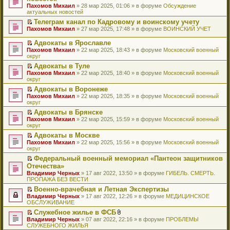
и
т
к
о
в
е
щ
н
Пахомов Михаил
о
» 28 мар 2025, 01:06 » в форуме
Обсуждение
о
ю
а
п
м
о
р
е
е
актуальных новостей
ч
о
н
е
у
м
е
н
п
и
б
н
р
с
у
й
Телеграм канал по Кадровому и воинскому учету
и
р
т
щ
о
в
о
н
т
П
ю
Пахомов Михаил
о
» 27 мар 2025, 17:48 » в форуме
ВОИНСКИЙ УЧЕТ
а
е
м
о
о
е
и
е
ч
н
н
у
м
б
п
к
р
и
Адвокаты в Ярославле
н
и
с
у
щ
р
п
е
т
П
о
ю
Пахомов Михаил
» 22 мар 2025, 18:43 » в форуме
Московский военный
о
н
е
о
е
й
а
е
м
округ
о
е
н
ч
р
т
н
р
у
б
п
и
и
в
и
Адвокаты в Туле
н
е
с
щ
р
ю
т
о
к
П
о
Пахомов Михаил
й
» 22 мар 2025, 18:40 » в форуме
Московский военный
о
е
о
а
м
п
е
м
округ
т
о
н
ч
н
у
е
р
у
и
б
и
и
Адвокаты в Воронеже
н
н
р
е
с
к
щ
ю
т
П
о
е
в
Пахомов Михаил
й
» 22 мар 2025, 18:35 » в форуме
Московский военный
о
п
е
а
е
м
п
о
округ
т
о
е
н
н
р
у
р
м
и
б
р
и
Адвокаты в Брянске
н
е
с
о
у
к
щ
в
ю
П
о
Пахомов Михаил
й
» 22 мар 2025, 15:59 » в форуме
Московский военный
о
ч
н
п
е
о
е
м
округ
т
о
и
е
е
н
м
р
у
и
б
т
п
р
и
у
Адвокаты в Москве
е
с
к
щ
а
р
в
ю
н
П
Пахомов Михаил
й
» 22 мар 2025, 15:56 » в форуме
Московский военный
о
п
е
н
о
о
е
е
округ
т
о
е
н
н
ч
м
п
р
и
б
р
и
о
и
у
Федеральный военный мемориал «Пантеон защитников
р
е
к
щ
в
ю
м
т
н
П
Отечества»
о
й
п
е
о
у
а
е
е
ч
т
Владимир Черных
е
» 17 авг 2022, 13:50 » в форуме
ГИБЕЛЬ. СМЕРТЬ.
н
м
с
н
п
р
и
и
ПРОПАЖА БЕЗ ВЕСТИ
р
и
у
о
н
р
е
т
к
в
ю
н
о
о
о
й
Военно-врачебная и Летная Экспертизы
а
п
о
е
б
м
ч
т
П
Владимир Черных
н
е
» 17 авг 2022, 12:26 » в форуме
МЕДИЦИНСКОЕ
м
п
щ
у
и
и
е
ОБСЛУЖИВАНИЕ
н
р
у
р
е
с
т
к
р
о
в
н
о
Служебное жилье в ФСБ
н
о
а
п
е
м
о
е
ч
П
В
и
о
Владимир Черных
н
е
й
» 07 авг 2022, 22:16 » в форуме
ПРОБЛЕМЫ
у
м
п
и
е
л
ю
б
СЛУЖЕБНОГО ЖИЛЬЯ
н
р
т
с
у
р
т
р
о