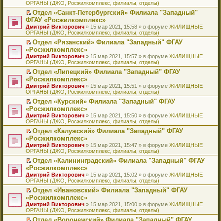
ОРГАНЫ (ДЖО, Росжилкомплекс, филиалы, отделы)
щ
у
а
р
м
п
е
е
с
н
о
у
е
й
Отдел «Санкт-Петербургский» Филиала "Западный"
н
о
н
ч
н
р
т
П
ФГАУ «Росжилкомплекс»
и
о
о
и
е
в
и
е
Дмитрий Викторович
» 15 мар 2021, 15:58 » в форуме
ЖИЛИЩНЫЕ
ю
б
м
т
п
о
к
р
ОРГАНЫ (ДЖО, Росжилкомплекс, филиалы, отделы)
щ
у
а
р
м
п
е
е
с
н
о
у
е
й
Отдел «Рязанский» Филиала "Западный" ФГАУ
н
о
н
ч
н
р
т
П
«Росжилкомплекс»
и
о
о
и
е
в
и
е
Дмитрий Викторович
» 15 мар 2021, 15:57 » в форуме
ЖИЛИЩНЫЕ
ю
б
м
т
п
о
к
р
ОРГАНЫ (ДЖО, Росжилкомплекс, филиалы, отделы)
щ
у
а
р
м
п
е
е
с
н
о
у
е
й
Отдел «Липецкий» Филиала "Западный" ФГАУ
н
о
н
ч
н
р
т
П
«Росжилкомплекс»
и
о
о
и
е
в
и
е
Дмитрий Викторович
» 15 мар 2021, 15:51 » в форуме
ЖИЛИЩНЫЕ
ю
б
м
т
п
о
к
р
ОРГАНЫ (ДЖО, Росжилкомплекс, филиалы, отделы)
щ
у
а
р
м
п
е
е
с
н
о
у
е
й
Отдел «Курский» Филиала "Западный" ФГАУ
н
о
н
ч
н
р
т
П
«Росжилкомплекс»
и
о
о
и
е
в
и
е
Дмитрий Викторович
» 15 мар 2021, 15:50 » в форуме
ЖИЛИЩНЫЕ
ю
б
м
т
п
о
к
р
ОРГАНЫ (ДЖО, Росжилкомплекс, филиалы, отделы)
щ
у
а
р
м
п
е
е
с
н
о
у
е
й
Отдел «Калужский» Филиала "Западный" ФГАУ
н
о
н
ч
н
р
т
П
«Росжилкомплекс»
и
о
о
и
е
в
и
е
Дмитрий Викторович
» 15 мар 2021, 15:47 » в форуме
ЖИЛИЩНЫЕ
ю
б
м
т
п
о
к
р
ОРГАНЫ (ДЖО, Росжилкомплекс, филиалы, отделы)
щ
у
а
р
м
п
е
е
с
н
о
у
е
й
Отдел «Калининградский» Филиала "Западный" ФГАУ
н
о
н
ч
н
р
т
П
«Росжилкомплекс»
и
о
о
и
е
в
и
е
Дмитрий Викторович
» 15 мар 2021, 15:02 » в форуме
ЖИЛИЩНЫЕ
ю
б
м
т
п
о
к
р
ОРГАНЫ (ДЖО, Росжилкомплекс, филиалы, отделы)
щ
у
а
р
м
п
е
е
с
н
о
у
е
й
Отдел «Ивановский» Филиала "Западный" ФГАУ
н
о
н
ч
н
р
т
П
«Росжилкомплекс»
и
о
о
и
е
в
и
е
Дмитрий Викторович
» 15 мар 2021, 15:00 » в форуме
ЖИЛИЩНЫЕ
ю
б
м
т
п
о
к
р
ОРГАНЫ (ДЖО, Росжилкомплекс, филиалы, отделы)
щ
у
а
р
м
п
е
е
с
н
о
у
е
й
Отдел «Воронежский» Филиала "Западный" ФГАУ