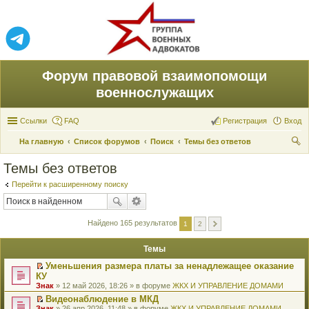
Форум правовой взаимопомощи
военнослужащих
Ссылки
FAQ
Регистрация
Вход
На главную
Список форумов
Поиск
Темы без ответов
ои
Темы без ответов
ск
Перейти к расширенному поиску
Найдено 165 результатов
1
2
Темы
Уменьшения размера платы за ненадлежащее оказание
П
КУ
е
Знак
» 12 май 2026, 18:26 » в форуме
ЖКХ И УПРАВЛЕНИЕ ДОМАМИ
р
е
Видеонаблюдение в МКД
й
П
Знак
» 26 апр 2026, 11:48 » в форуме
ЖКХ И УПРАВЛЕНИЕ ДОМАМИ