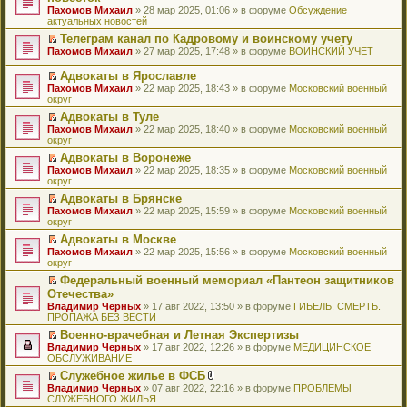
и
т
к
о
в
е
щ
н
Пахомов Михаил
о
» 28 мар 2025, 01:06 » в форуме
Обсуждение
о
ю
а
п
м
о
р
е
е
актуальных новостей
ч
о
н
е
у
м
е
н
п
и
б
н
р
с
у
й
Телеграм канал по Кадровому и воинскому учету
и
р
т
щ
о
в
о
н
т
П
ю
Пахомов Михаил
о
» 27 мар 2025, 17:48 » в форуме
ВОИНСКИЙ УЧЕТ
а
е
м
о
о
е
и
е
ч
н
н
у
м
б
п
к
р
и
Адвокаты в Ярославле
н
и
с
у
щ
р
п
е
т
П
о
ю
Пахомов Михаил
» 22 мар 2025, 18:43 » в форуме
Московский военный
о
н
е
о
е
й
а
е
м
округ
о
е
н
ч
р
т
н
р
у
б
п
и
и
в
и
Адвокаты в Туле
н
е
с
щ
р
ю
т
о
к
П
о
Пахомов Михаил
й
» 22 мар 2025, 18:40 » в форуме
Московский военный
о
е
о
а
м
п
е
м
округ
т
о
н
ч
н
у
е
р
у
и
б
и
и
Адвокаты в Воронеже
н
н
р
е
с
к
щ
ю
т
П
о
е
в
Пахомов Михаил
й
» 22 мар 2025, 18:35 » в форуме
Московский военный
о
п
е
а
е
м
п
о
округ
т
о
е
н
н
р
у
р
м
и
б
р
и
Адвокаты в Брянске
н
е
с
о
у
к
щ
в
ю
П
о
Пахомов Михаил
й
» 22 мар 2025, 15:59 » в форуме
Московский военный
о
ч
н
п
е
о
е
м
округ
т
о
и
е
е
н
м
р
у
и
б
т
п
р
и
у
Адвокаты в Москве
е
с
к
щ
а
р
в
ю
н
П
Пахомов Михаил
й
» 22 мар 2025, 15:56 » в форуме
Московский военный
о
п
е
н
о
о
е
е
округ
т
о
е
н
н
ч
м
п
р
и
б
р
и
о
и
у
Федеральный военный мемориал «Пантеон защитников
р
е
к
щ
в
ю
м
т
н
П
Отечества»
о
й
п
е
о
у
а
е
е
ч
т
Владимир Черных
е
» 17 авг 2022, 13:50 » в форуме
ГИБЕЛЬ. СМЕРТЬ.
н
м
с
н
п
р
и
и
ПРОПАЖА БЕЗ ВЕСТИ
р
и
у
о
н
р
е
т
к
в
ю
н
о
о
о
й
Военно-врачебная и Летная Экспертизы
а
п
о
е
б
м
ч
т
П
Владимир Черных
н
е
» 17 авг 2022, 12:26 » в форуме
МЕДИЦИНСКОЕ
м
п
щ
у
и
и
е
ОБСЛУЖИВАНИЕ
н
р
у
р
е
с
т
к
р
о
в
н
о
Служебное жилье в ФСБ
н
о
а
п
е
м
о
е
ч
П
В
и
о
Владимир Черных
н
е
й
» 07 авг 2022, 22:16 » в форуме
ПРОБЛЕМЫ
у
м
п
и
е
л
ю
б
СЛУЖЕБНОГО ЖИЛЬЯ
н
р
т
с
у
р
т
р
о