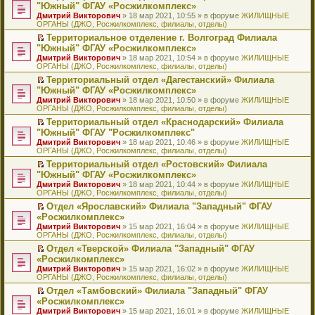
н
о
н
ч
н
р
т
П
"Южный" ФГАУ «Росжилкомплекс»
и
о
о
и
е
в
и
е
Дмитрий Викторович
» 18 мар 2021, 10:55 » в форуме
ЖИЛИЩНЫЕ
ю
б
м
т
п
о
к
р
ОРГАНЫ (ДЖО, Росжилкомплекс, филиалы, отделы)
щ
у
а
р
м
п
е
е
с
н
о
у
е
й
Территориальное отделение г. Волгоград Филиала
н
о
н
ч
н
р
т
П
"Южный" ФГАУ «Росжилкомплекс»
и
о
о
и
е
в
и
е
Дмитрий Викторович
» 18 мар 2021, 10:54 » в форуме
ЖИЛИЩНЫЕ
ю
б
м
т
п
о
к
р
ОРГАНЫ (ДЖО, Росжилкомплекс, филиалы, отделы)
щ
у
а
р
м
п
е
е
с
н
о
у
е
й
Территориальный отдел «Дагестанский» Филиала
н
о
н
ч
н
р
т
П
"Южный" ФГАУ «Росжилкомплекс»
и
о
о
и
е
в
и
е
Дмитрий Викторович
» 18 мар 2021, 10:50 » в форуме
ЖИЛИЩНЫЕ
ю
б
м
т
п
о
к
р
ОРГАНЫ (ДЖО, Росжилкомплекс, филиалы, отделы)
щ
у
а
р
м
п
е
е
с
н
о
у
е
й
Территориальный отдел «Краснодарский» Филиала
н
о
н
ч
н
р
т
П
"Южный" ФГАУ "Росжилкомплекс"
и
о
о
и
е
в
и
е
Дмитрий Викторович
» 18 мар 2021, 10:46 » в форуме
ЖИЛИЩНЫЕ
ю
б
м
т
п
о
к
р
ОРГАНЫ (ДЖО, Росжилкомплекс, филиалы, отделы)
щ
у
а
р
м
п
е
е
с
н
о
у
е
й
Территориальный отдел «Ростовский» Филиала
н
о
н
ч
н
р
т
П
"Южный" ФГАУ «Росжилкомплекс»
и
о
о
и
е
в
и
е
Дмитрий Викторович
» 18 мар 2021, 10:44 » в форуме
ЖИЛИЩНЫЕ
ю
б
м
т
п
о
к
р
ОРГАНЫ (ДЖО, Росжилкомплекс, филиалы, отделы)
щ
у
а
р
м
п
е
е
с
н
о
у
е
й
Отдел «Ярославский» Филиала "Западный" ФГАУ
н
о
н
ч
н
р
т
П
«Росжилкомплекс»
и
о
о
и
е
в
и
е
Дмитрий Викторович
» 15 мар 2021, 16:04 » в форуме
ЖИЛИЩНЫЕ
ю
б
м
т
п
о
к
р
ОРГАНЫ (ДЖО, Росжилкомплекс, филиалы, отделы)
щ
у
а
р
м
п
е
е
с
н
о
у
е
й
Отдел «Тверской» Филиала "Западный" ФГАУ
н
о
н
ч
н
р
т
П
«Росжилкомплекс»
и
о
о
и
е
в
и
е
Дмитрий Викторович
» 15 мар 2021, 16:02 » в форуме
ЖИЛИЩНЫЕ
ю
б
м
т
п
о
к
р
ОРГАНЫ (ДЖО, Росжилкомплекс, филиалы, отделы)
щ
у
а
р
м
п
е
е
с
н
о
у
е
й
Отдел «Тамбовский» Филиала "Западный" ФГАУ
н
о
н
ч
н
р
т
П
«Росжилкомплекс»
и
о
о
и
е
в
и
е
Дмитрий Викторович
» 15 мар 2021, 16:01 » в форуме
ЖИЛИЩНЫЕ
ю
б
м
т
п
о
к
р