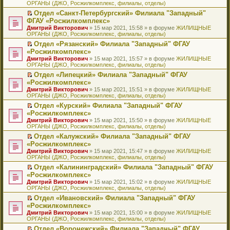
ОРГАНЫ (ДЖО, Росжилкомплекс, филиалы, отделы)
щ
у
а
р
м
п
е
е
с
н
о
у
е
й
Отдел «Санкт-Петербургский» Филиала "Западный"
н
о
н
ч
н
р
т
П
ФГАУ «Росжилкомплекс»
и
о
о
и
е
в
и
е
Дмитрий Викторович
» 15 мар 2021, 15:58 » в форуме
ЖИЛИЩНЫЕ
ю
б
м
т
п
о
к
р
ОРГАНЫ (ДЖО, Росжилкомплекс, филиалы, отделы)
щ
у
а
р
м
п
е
е
с
н
о
у
е
й
Отдел «Рязанский» Филиала "Западный" ФГАУ
н
о
н
ч
н
р
т
П
«Росжилкомплекс»
и
о
о
и
е
в
и
е
Дмитрий Викторович
» 15 мар 2021, 15:57 » в форуме
ЖИЛИЩНЫЕ
ю
б
м
т
п
о
к
р
ОРГАНЫ (ДЖО, Росжилкомплекс, филиалы, отделы)
щ
у
а
р
м
п
е
е
с
н
о
у
е
й
Отдел «Липецкий» Филиала "Западный" ФГАУ
н
о
н
ч
н
р
т
П
«Росжилкомплекс»
и
о
о
и
е
в
и
е
Дмитрий Викторович
» 15 мар 2021, 15:51 » в форуме
ЖИЛИЩНЫЕ
ю
б
м
т
п
о
к
р
ОРГАНЫ (ДЖО, Росжилкомплекс, филиалы, отделы)
щ
у
а
р
м
п
е
е
с
н
о
у
е
й
Отдел «Курский» Филиала "Западный" ФГАУ
н
о
н
ч
н
р
т
П
«Росжилкомплекс»
и
о
о
и
е
в
и
е
Дмитрий Викторович
» 15 мар 2021, 15:50 » в форуме
ЖИЛИЩНЫЕ
ю
б
м
т
п
о
к
р
ОРГАНЫ (ДЖО, Росжилкомплекс, филиалы, отделы)
щ
у
а
р
м
п
е
е
с
н
о
у
е
й
Отдел «Калужский» Филиала "Западный" ФГАУ
н
о
н
ч
н
р
т
П
«Росжилкомплекс»
и
о
о
и
е
в
и
е
Дмитрий Викторович
» 15 мар 2021, 15:47 » в форуме
ЖИЛИЩНЫЕ
ю
б
м
т
п
о
к
р
ОРГАНЫ (ДЖО, Росжилкомплекс, филиалы, отделы)
щ
у
а
р
м
п
е
е
с
н
о
у
е
й
Отдел «Калининградский» Филиала "Западный" ФГАУ
н
о
н
ч
н
р
т
П
«Росжилкомплекс»
и
о
о
и
е
в
и
е
Дмитрий Викторович
» 15 мар 2021, 15:02 » в форуме
ЖИЛИЩНЫЕ
ю
б
м
т
п
о
к
р
ОРГАНЫ (ДЖО, Росжилкомплекс, филиалы, отделы)
щ
у
а
р
м
п
е
е
с
н
о
у
е
й
Отдел «Ивановский» Филиала "Западный" ФГАУ
н
о
н
ч
н
р
т
П
«Росжилкомплекс»
и
о
о
и
е
в
и
е
Дмитрий Викторович
» 15 мар 2021, 15:00 » в форуме
ЖИЛИЩНЫЕ
ю
б
м
т
п
о
к
р
ОРГАНЫ (ДЖО, Росжилкомплекс, филиалы, отделы)
щ
у
а
р
м
п
е
е
с
н
о
у
е
й
Отдел «Воронежский» Филиала "Западный" ФГАУ