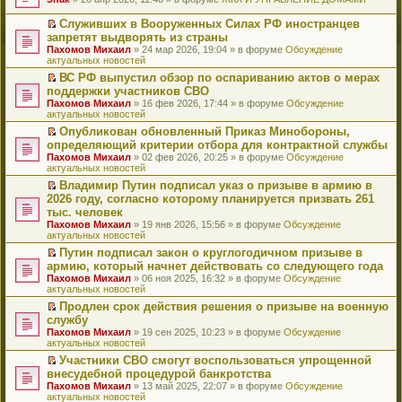
т
е
и
р
Служивших в Вооруженных Силах РФ иностранцев
к
е
П
запретят выдворять из страны
п
й
е
Пахомов Михаил
» 24 мар 2026, 19:04 » в форуме
Обсуждение
е
т
р
актуальных новостей
р
и
е
в
к
й
ВС РФ выпустил обзор по оспариванию актов о мерах
о
п
т
П
поддержки участников СВО
м
е
и
е
Пахомов Михаил
» 16 фев 2026, 17:44 » в форуме
Обсуждение
у
р
к
р
актуальных новостей
н
в
п
е
е
о
е
й
Опубликован обновленный Приказ Минобороны,
п
м
р
т
П
определяющий критерии отбора для контрактной службы
р
у
в
и
е
Пахомов Михаил
» 02 фев 2026, 20:25 » в форуме
Обсуждение
о
н
о
к
р
актуальных новостей
ч
е
м
п
е
и
п
у
е
й
Владимир Путин подписал указ о призыве в армию в
т
р
н
р
т
П
2026 году, согласно которому планируется призвать 261
а
о
е
в
и
е
тыс. человек
н
ч
п
о
к
р
н
и
Пахомов Михаил
» 19 янв 2026, 15:56 » в форуме
Обсуждение
р
м
п
е
о
т
актуальных новостей
о
у
е
й
м
а
ч
н
р
т
Путин подписал закон о круглогодичном призыве в
у
н
и
е
в
и
П
армию, который начнет действовать со следующего года
с
н
т
п
о
к
е
о
о
Пахомов Михаил
» 06 ноя 2025, 16:32 » в форуме
Обсуждение
а
р
м
п
р
о
м
актуальных новостей
н
о
у
е
е
б
у
н
ч
н
р
й
Продлен срок действия решения о призыве на военную
щ
с
о
и
е
в
т
П
службу
е
о
м
т
п
о
и
е
н
о
Пахомов Михаил
» 19 сен 2025, 10:23 » в форуме
Обсуждение
у
а
р
м
к
р
и
б
актуальных новостей
с
н
о
у
п
е
ю
щ
о
н
ч
н
е
й
Участники СВО смогут воспользоваться упрощенной
е
о
о
и
е
р
т
П
внесудебной процедурой банкротства
н
б
м
т
п
в
и
е
и
Пахомов Михаил
» 13 май 2025, 22:07 » в форуме
Обсуждение
щ
у
а
р
о
к
р
ю
актуальных новостей
е
с
н
о
м
п
е