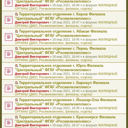
б
м
"Центральный" ФГАУ «Росжилкомплекс»
и
н
и
е
в
и
е
щ
у
ю
Дмитрий Викторович
» 18 мар 2021, 18:48 » в форуме
ЖИЛИЩНЫЕ
н
т
п
о
к
р
е
с
ОРГАНЫ (ДЖО, Росжилкомплекс, филиалы, отделы)
о
а
р
м
п
е
н
о
м
н
о
у
е
й
Территориальное отделение г. Киров Филиала
и
о
у
н
ч
н
р
т
П
ю
б
"Центральный" ФГАУ «Росжилкомплекс»
с
о
и
е
в
и
е
щ
Дмитрий Викторович
» 18 мар 2021, 18:47 » в форуме
ЖИЛИЩНЫЕ
о
м
т
п
о
к
р
е
ОРГАНЫ (ДЖО, Росжилкомплекс, филиалы, отделы)
о
у
а
р
м
п
е
н
б
с
н
о
у
е
й
Территориальное отделение г. Абакан Филиала
и
щ
о
н
ч
н
р
т
П
ю
"Центральный" ФГАУ «Росжилкомплекс»
е
о
о
и
е
в
и
е
Дмитрий Викторович
» 18 мар 2021, 18:45 » в форуме
ЖИЛИЩНЫЕ
н
б
м
т
п
о
к
р
ОРГАНЫ (ДЖО, Росжилкомплекс, филиалы, отделы)
и
щ
у
а
р
м
п
е
ю
е
с
н
о
у
е
й
Территориальное отделение г. Пермь Филиала
н
о
н
ч
н
р
т
П
"Центральный" ФГАУ «Росжилкомплекс»
и
о
о
и
е
в
и
е
Дмитрий Викторович
» 18 мар 2021, 18:44 » в форуме
ЖИЛИЩНЫЕ
ю
б
м
т
п
о
к
р
ОРГАНЫ (ДЖО, Росжилкомплекс, филиалы, отделы)
щ
у
а
р
м
п
е
е
с
н
о
у
е
й
Территориальное отделение г. Юрга Филиала
н
о
н
ч
н
р
т
П
"Центральный" ФГАУ «Росжилкомплекс»
и
о
о
и
е
в
и
е
Дмитрий Викторович
» 18 мар 2021, 18:42 » в форуме
ЖИЛИЩНЫЕ
ю
б
м
т
п
о
к
р
ОРГАНЫ (ДЖО, Росжилкомплекс, филиалы, отделы)
щ
у
а
р
м
п
е
е
с
н
о
у
е
й
Территориальное отделение г. Барнаул Филиала
н
о
н
ч
н
р
т
П
"Центральный" ФГАУ «Росжилкомплекс»
и
о
о
и
е
в
и
е
Дмитрий Викторович
» 18 мар 2021, 18:40 » в форуме
ЖИЛИЩНЫЕ
ю
б
м
т
п
о
к
р
ОРГАНЫ (ДЖО, Росжилкомплекс, филиалы, отделы)
щ
у
а
р
м
п
е
е
с
н
о
у
е
й
Территориальное отделение г. Йошкар-Ола Филиала
н
о
н
ч
н
р
т
П
"Центральный" ФГАУ «Росжилкомплекс»
и
о
о
и
е
в
и
е
Дмитрий Викторович
» 18 мар 2021, 18:39 » в форуме
ЖИЛИЩНЫЕ
ю
б
м
т
п
о
к
р
ОРГАНЫ (ДЖО, Росжилкомплекс, филиалы, отделы)
щ
у
а
р
м
п
е
е
с
н
о
у
е
й
Территориальное отделение г. Красноярск Филиала
н
о
н
ч
н
р
т
П
"Центральный" ФГАУ «Росжилкомплекс»
и
о
о
и
е
в
и
е
Дмитрий Викторович
» 18 мар 2021, 18:37 » в форуме
ЖИЛИЩНЫЕ
ю
б
м
т
п
о
к
р