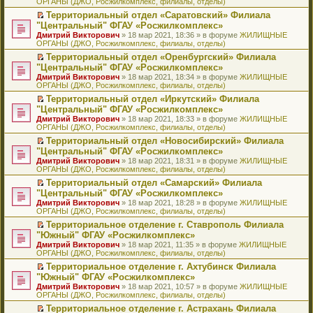
ОРГАНЫ (ДЖО, Росжилкомплекс, филиалы, отделы)
щ
у
а
р
м
п
е
е
с
н
о
у
е
й
Территориальный отдел «Саратовский» Филиала
н
о
н
ч
н
р
т
П
"Центральный" ФГАУ «Росжилкомплекс»
и
о
о
и
е
в
и
е
Дмитрий Викторович
» 18 мар 2021, 18:36 » в форуме
ЖИЛИЩНЫЕ
ю
б
м
т
п
о
к
р
ОРГАНЫ (ДЖО, Росжилкомплекс, филиалы, отделы)
щ
у
а
р
м
п
е
е
с
н
о
у
е
й
Территориальный отдел «Оренбургский» Филиала
н
о
н
ч
н
р
т
П
"Центральный" ФГАУ «Росжилкомплекс»
и
о
о
и
е
в
и
е
Дмитрий Викторович
» 18 мар 2021, 18:34 » в форуме
ЖИЛИЩНЫЕ
ю
б
м
т
п
о
к
р
ОРГАНЫ (ДЖО, Росжилкомплекс, филиалы, отделы)
щ
у
а
р
м
п
е
е
с
н
о
у
е
й
Территориальный отдел «Иркутский» Филиала
н
о
н
ч
н
р
т
П
"Центральный" ФГАУ «Росжилкомплекс»
и
о
о
и
е
в
и
е
Дмитрий Викторович
» 18 мар 2021, 18:33 » в форуме
ЖИЛИЩНЫЕ
ю
б
м
т
п
о
к
р
ОРГАНЫ (ДЖО, Росжилкомплекс, филиалы, отделы)
щ
у
а
р
м
п
е
е
с
н
о
у
е
й
Территориальный отдел «Новосибирский» Филиала
н
о
н
ч
н
р
т
П
"Центральный" ФГАУ «Росжилкомплекс»
и
о
о
и
е
в
и
е
Дмитрий Викторович
» 18 мар 2021, 18:31 » в форуме
ЖИЛИЩНЫЕ
ю
б
м
т
п
о
к
р
ОРГАНЫ (ДЖО, Росжилкомплекс, филиалы, отделы)
щ
у
а
р
м
п
е
е
с
н
о
у
е
й
Территориальный отдел «Самарский» Филиала
н
о
н
ч
н
р
т
П
"Центральный" ФГАУ «Росжилкомплекс»
и
о
о
и
е
в
и
е
Дмитрий Викторович
» 18 мар 2021, 18:28 » в форуме
ЖИЛИЩНЫЕ
ю
б
м
т
п
о
к
р
ОРГАНЫ (ДЖО, Росжилкомплекс, филиалы, отделы)
щ
у
а
р
м
п
е
е
с
н
о
у
е
й
Территориальное отделение г. Ставрополь Филиала
н
о
н
ч
н
р
т
П
"Южный" ФГАУ «Росжилкомплекс»
и
о
о
и
е
в
и
е
Дмитрий Викторович
» 18 мар 2021, 11:35 » в форуме
ЖИЛИЩНЫЕ
ю
б
м
т
п
о
к
р
ОРГАНЫ (ДЖО, Росжилкомплекс, филиалы, отделы)
щ
у
а
р
м
п
е
е
с
н
о
у
е
й
Территориальное отделение г. Ахтубинск Филиала
н
о
н
ч
н
р
т
П
"Южный" ФГАУ «Росжилкомплекс»
и
о
о
и
е
в
и
е
Дмитрий Викторович
» 18 мар 2021, 10:57 » в форуме
ЖИЛИЩНЫЕ
ю
б
м
т
п
о
к
р
ОРГАНЫ (ДЖО, Росжилкомплекс, филиалы, отделы)
щ
у
а
р
м
п
е
е
с
н
о
у
е
й
Территориальное отделение г. Астрахань Филиала