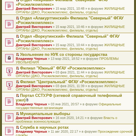
у
ю
б
н
ч
н
р
т
П
«Росжилкомплекс»
с
щ
о
и
е
в
и
е
о
Дмитрий Викторович
е
» 15 мар 2021, 10:48 » в форуме
ЖИЛИЩНЫЕ
м
т
п
о
к
р
о
ОРГАНЫ (ДЖО, Росжилкомплекс, филиалы, отделы)
н
у
а
р
м
п
е
б
и
с
н
о
у
е
й
Отдел «Алакурттинский» Филиала "Северный" ФГАУ
щ
ю
о
н
ч
н
р
т
П
«Росжилкомплекс»
е
о
о
и
е
в
и
е
н
Дмитрий Викторович
» 15 мар 2021, 10:46 » в форуме
ЖИЛИЩНЫЕ
б
м
т
п
о
к
р
и
ОРГАНЫ (ДЖО, Росжилкомплекс, филиалы, отделы)
щ
у
а
р
м
п
е
ю
е
с
н
о
у
е
й
Отдел «Воркутинский» Филиала "Северный" ФГАУ
н
о
н
ч
н
р
т
П
«Росжилкомплекс»
и
о
о
и
е
в
и
е
Дмитрий Викторович
» 15 мар 2021, 10:44 » в форуме
ЖИЛИЩНЫЕ
ю
б
м
т
п
о
к
р
ОРГАНЫ (ДЖО, Росжилкомплекс, филиалы, отделы)
щ
у
а
р
м
п
е
е
с
н
о
у
е
й
Увольнение по НУК со стороны государства
н
о
н
ч
н
р
т
П
Владимир Черных
» 13 мар 2021, 18:52 » в форуме
ПРОБЛЕМЫ
и
о
о
и
е
в
и
е
УВОЛЬНЕНИЯ
ю
б
м
т
п
о
к
р
Филиал "Южный" ФГАУ «Росжилкомплекс»
щ
у
а
р
м
п
е
П
Дмитрий Викторович
е
с
н
о
у
е
й
» 03 фев 2021, 11:44 » в форуме
ЖИЛИЩНЫЕ
е
ОРГАНЫ (ДЖО, Росжилкомплекс, филиалы, отделы)
н
о
н
ч
н
р
т
р
и
о
о
и
е
в
и
Филиал "Центральный" ФГАУ «Росжилкомплекс»
е
ю
б
м
т
п
о
к
П
Дмитрий Викторович
й
» 03 фев 2021, 11:39 » в форуме
ЖИЛИЩНЫЕ
щ
у
а
р
м
п
е
ОРГАНЫ (ДЖО, Росжилкомплекс, филиалы, отделы)
т
е
с
н
о
у
е
р
и
н
о
н
ч
н
р
Портал ССТУ.РФ (сетевой справочный телефонный
е
к
и
о
о
и
е
в
П
узел)
й
п
ю
б
м
т
п
о
е
т
В
Владимир Черных
е
» 03 янв 2021, 20:57 » в форуме
Официальные
щ
у
а
р
м
р
и
л
государственные организации
р
е
с
н
о
у
е
к
о
в
н
о
н
ч
н
й
Муниципальные выборы
п
ж
о
и
о
о
и
е
т
П
Дмитрий Викторович
е
е
» 16 ноя 2020, 14:21 » в форуме
Власть о
м
ю
б
м
т
п
и
е
проблемах военнослужащих
р
н
у
щ
у
а
р
к
р
в
и
н
е
с
н
о
Служба в научных ротах
п
е
о
я
е
н
о
н
ч
П
Владимир Черных
е
й
» 11 авг 2020, 22:17 » в форуме
Прохождение срочной
м
п
и
о
о
и
е
службы
р
т
у