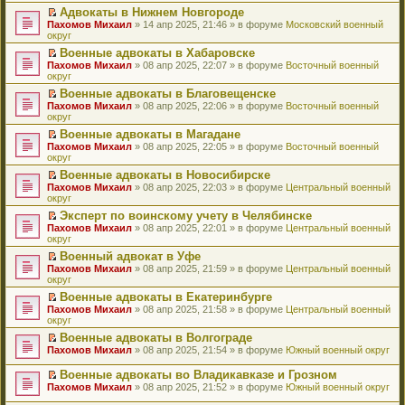
н
о
н
ч
у
е
й
Адвокаты в Нижнем Новгороде
и
о
о
и
н
р
т
П
Пахомов Михаил
» 14 апр 2025, 21:46 » в форуме
Московский военный
ю
б
м
т
е
в
и
е
округ
щ
у
а
п
о
к
р
е
с
н
Военные адвокаты в Хабаровске
р
м
п
е
н
о
н
П
Пахомов Михаил
о
у
е
й
» 08 апр 2025, 22:07 » в форуме
Восточный военный
и
о
о
е
округ
ч
н
р
т
ю
б
м
р
и
е
в
и
Военные адвокаты в Благовещенске
щ
у
е
т
п
о
к
П
Пахомов Михаил
е
с
й
» 08 апр 2025, 22:06 » в форуме
Восточный военный
а
р
м
п
е
округ
н
о
т
н
о
у
е
р
и
о
и
н
ч
н
р
Военные адвокаты в Магадане
е
ю
б
к
о
и
е
в
П
Пахомов Михаил
й
» 08 апр 2025, 22:05 » в форуме
Восточный военный
щ
п
м
т
п
о
е
округ
т
е
е
у
а
р
м
р
и
н
р
с
н
о
у
Военные адвокаты в Новосибирске
е
к
и
в
о
н
ч
н
П
Пахомов Михаил
й
» 08 апр 2025, 22:03 » в форуме
Центральный военный
п
ю
о
о
о
и
е
е
округ
т
е
м
б
м
т
п
р
и
р
у
Эксперт по воинскому учету в Челябинске
щ
у
а
р
е
к
в
н
П
Пахомов Михаил
е
с
н
о
й
» 08 апр 2025, 22:01 » в форуме
Центральный военный
п
о
е
е
округ
н
о
н
ч
т
е
м
п
р
и
о
о
и
и
р
у
Военный адвокат в Уфе
р
е
ю
б
м
т
к
в
н
П
Пахомов Михаил
о
й
» 08 апр 2025, 21:59 » в форуме
Центральный военный
щ
у
а
п
о
е
е
округ
ч
т
е
с
н
е
м
п
р
и
и
н
о
н
р
у
Военные адвокаты в Екатеринбурге
р
е
т
к
и
о
о
в
н
П
Пахомов Михаил
о
й
» 08 апр 2025, 21:58 » в форуме
Центральный военный
а
п
ю
б
м
о
е
е
округ
ч
т
н
е
щ
у
м
п
р
и
и
н
р
е
с
у
Военные адвокаты в Волгограде
р
е
т
к
о
в
н
о
н
П
Пахомов Михаил
о
й
» 08 апр 2025, 21:54 » в форуме
Южный военный округ
а
п
м
о
и
о
е
е
ч
т
н
е
у
м
ю
б
п
р
и
и
Военные адвокаты во Владикавказе и Грозном
н
р
с
у
щ
р
е
т
к
П
о
в
Пахомов Михаил
» 08 апр 2025, 21:52 » в форуме
Южный военный округ
о
н
е
о
й
а
п
е
м
о
о
е
н
ч
т
н
е