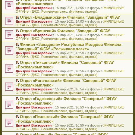
н
о
н
ч
н
р
т
П
«Росжилкомплекс»
и
о
о
и
е
в
и
е
Дмитрий Викторович
» 15 мар 2021, 14:55 » в форуме
ЖИЛИЩНЫЕ
ю
б
м
т
п
о
к
р
ОРГАНЫ (ДЖО, Росжилкомплекс, филиалы, отделы)
щ
у
а
р
м
п
е
е
с
н
о
у
е
й
Отдел «Владимирский» Филиала "Западный" ФГАУ
н
о
н
ч
н
р
т
П
Дмитрий Викторович
» 15 мар 2021, 14:03 » в форуме
ЖИЛИЩНЫЕ
и
о
о
и
е
в
и
е
ОРГАНЫ (ДЖО, Росжилкомплекс, филиалы, отделы)
ю
б
м
т
п
о
к
р
Отдел «Брянский» Филиала "Западный" ФГАУ
щ
у
а
р
м
п
е
П
Дмитрий Викторович
е
с
н
о
у
е
й
» 15 мар 2021, 14:01 » в форуме
ЖИЛИЩНЫЕ
е
ОРГАНЫ (ДЖО, Росжилкомплекс, филиалы, отделы)
н
о
н
ч
н
р
т
р
и
о
о
и
е
в
и
Филиал «Западный» Республика Молдова Филиала
е
ю
б
м
т
п
о
к
П
"Западный" ФГАУ «Росжилкомплекс»
й
щ
у
а
р
м
п
е
т
Дмитрий Викторович
е
с
н
о
у
е
» 15 мар 2021, 13:58 » в форуме
ЖИЛИЩНЫЕ
р
и
ОРГАНЫ (ДЖО, Росжилкомплекс, филиалы, отделы)
н
о
н
ч
н
р
е
к
и
о
о
и
е
в
й
Отдел «Тиксинский» Филиала "Северный" ФГАУ
п
ю
б
м
т
п
о
т
П
«Росжилкомплекс»
е
щ
у
а
р
м
и
е
р
Дмитрий Викторович
е
с
н
о
у
» 15 мар 2021, 10:56 » в форуме
ЖИЛИЩНЫЕ
к
р
в
ОРГАНЫ (ДЖО, Росжилкомплекс, филиалы, отделы)
н
о
н
ч
н
п
е
о
и
о
о
и
е
е
й
Отдел «Рогачевский» Филиала "Северный" ФГАУ
м
ю
б
м
т
п
р
т
П
«Росжилкомплекс»
у
щ
у
а
р
в
и
е
н
Дмитрий Викторович
е
с
н
о
» 15 мар 2021, 10:54 » в форуме
ЖИЛИЩНЫЕ
о
к
р
е
ОРГАНЫ (ДЖО, Росжилкомплекс, филиалы, отделы)
н
о
н
ч
м
п
е
п
и
о
о
и
у
е
й
Отдел «Гаджиевский» Филиала "Северный" ФГАУ
р
ю
б
м
т
н
р
т
П
«Росжилкомплекс»
о
щ
у
а
е
в
и
е
ч
Дмитрий Викторович
е
с
н
» 15 мар 2021, 10:53 » в форуме
ЖИЛИЩНЫЕ
п
о
к
р
и
ОРГАНЫ (ДЖО, Росжилкомплекс, филиалы, отделы)
н
о
н
р
м
п
е
т
и
о
о
о
у
е
й
Отдел «Печенгский» Филиала "Северный" ФГАУ
а
ю
б
м
ч
н
р
т
П
«Росжилкомплекс»
н
щ
у
и
е
в
и
е
н
Дмитрий Викторович
е
с
» 15 мар 2021, 10:50 » в форуме
ЖИЛИЩНЫЕ
т
п
о
к
р
о
ОРГАНЫ (ДЖО, Росжилкомплекс, филиалы, отделы)
н
о
а
р
м
п
е
м
и
о
н
о
у
е
й
Отдел «Мирный» Филиала "Северный" ФГАУ