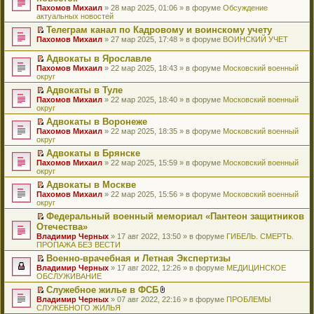
и
т
к
о
в
е
щ
н
Пахомов Михаил
о
» 28 мар 2025, 01:06 » в форуме
Обсуждение
о
ю
а
п
м
о
р
е
е
актуальных новостей
ч
о
н
е
у
м
е
н
п
и
б
н
р
с
у
й
Телеграм канал по Кадровому и воинскому учету
и
р
т
щ
о
в
о
н
т
П
ю
Пахомов Михаил
о
» 27 мар 2025, 17:48 » в форуме
ВОИНСКИЙ УЧЕТ
а
е
м
о
о
е
и
е
ч
н
н
у
м
б
п
к
р
и
Адвокаты в Ярославле
н
и
с
у
щ
р
п
е
т
П
о
ю
Пахомов Михаил
» 22 мар 2025, 18:43 » в форуме
Московский военный
о
н
е
о
е
й
а
е
м
округ
о
е
н
ч
р
т
н
р
у
б
п
и
и
в
и
Адвокаты в Туле
н
е
с
щ
р
ю
т
о
к
П
о
Пахомов Михаил
й
» 22 мар 2025, 18:40 » в форуме
Московский военный
о
е
о
а
м
п
е
м
округ
т
о
н
ч
н
у
е
р
у
и
б
и
и
Адвокаты в Воронеже
н
н
р
е
с
к
щ
ю
т
П
о
е
в
Пахомов Михаил
й
» 22 мар 2025, 18:35 » в форуме
Московский военный
о
п
е
а
е
м
п
о
округ
т
о
е
н
н
р
у
р
м
и
б
р
и
Адвокаты в Брянске
н
е
с
о
у
к
щ
в
ю
П
о
Пахомов Михаил
й
» 22 мар 2025, 15:59 » в форуме
Московский военный
о
ч
н
п
е
о
е
м
округ
т
о
и
е
е
н
м
р
у
и
б
т
п
р
и
у
Адвокаты в Москве
е
с
к
щ
а
р
в
ю
н
П
Пахомов Михаил
й
» 22 мар 2025, 15:56 » в форуме
Московский военный
о
п
е
н
о
о
е
е
округ
т
о
е
н
н
ч
м
п
р
и
б
р
и
о
и
у
Федеральный военный мемориал «Пантеон защитников
р
е
к
щ
в
ю
м
т
н
П
Отечества»
о
й
п
е
о
у
а
е
е
ч
т
Владимир Черных
е
» 17 авг 2022, 13:50 » в форуме
ГИБЕЛЬ. СМЕРТЬ.
н
м
с
н
п
р
и
и
ПРОПАЖА БЕЗ ВЕСТИ
р
и
у
о
н
р
е
т
к
в
ю
н
о
о
о
й
Военно-врачебная и Летная Экспертизы
а
п
о
е
б
м
ч
т
П
Владимир Черных
н
е
» 17 авг 2022, 12:26 » в форуме
МЕДИЦИНСКОЕ
м
п
щ
у
и
и
е
ОБСЛУЖИВАНИЕ
н
р
у
р
е
с
т
к
р
о
в
н
о
Служебное жилье в ФСБ
н
о
а
п
е
м
о
е
ч
П
В
и
о
Владимир Черных
н
е
й
» 07 авг 2022, 22:16 » в форуме
ПРОБЛЕМЫ
у
м
п
и
е
л
ю
б
СЛУЖЕБНОГО ЖИЛЬЯ
н
р
т
с
у
р
т
р
о