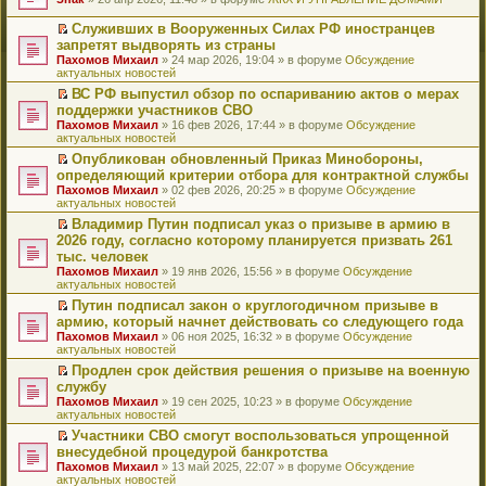
т
е
и
р
Служивших в Вооруженных Силах РФ иностранцев
к
е
П
запретят выдворять из страны
п
й
е
Пахомов Михаил
» 24 мар 2026, 19:04 » в форуме
Обсуждение
е
т
р
актуальных новостей
р
и
е
в
к
й
ВС РФ выпустил обзор по оспариванию актов о мерах
о
п
т
П
поддержки участников СВО
м
е
и
е
Пахомов Михаил
» 16 фев 2026, 17:44 » в форуме
Обсуждение
у
р
к
р
актуальных новостей
н
в
п
е
е
о
е
й
Опубликован обновленный Приказ Минобороны,
п
м
р
т
П
определяющий критерии отбора для контрактной службы
р
у
в
и
е
Пахомов Михаил
» 02 фев 2026, 20:25 » в форуме
Обсуждение
о
н
о
к
р
актуальных новостей
ч
е
м
п
е
и
п
у
е
й
Владимир Путин подписал указ о призыве в армию в
т
р
н
р
т
П
2026 году, согласно которому планируется призвать 261
а
о
е
в
и
е
тыс. человек
н
ч
п
о
к
р
н
и
Пахомов Михаил
» 19 янв 2026, 15:56 » в форуме
Обсуждение
р
м
п
е
о
т
актуальных новостей
о
у
е
й
м
а
ч
н
р
т
Путин подписал закон о круглогодичном призыве в
у
н
и
е
в
и
П
армию, который начнет действовать со следующего года
с
н
т
п
о
к
е
о
о
Пахомов Михаил
» 06 ноя 2025, 16:32 » в форуме
Обсуждение
а
р
м
п
р
о
м
актуальных новостей
н
о
у
е
е
б
у
н
ч
н
р
й
Продлен срок действия решения о призыве на военную
щ
с
о
и
е
в
т
П
службу
е
о
м
т
п
о
и
е
н
о
Пахомов Михаил
» 19 сен 2025, 10:23 » в форуме
Обсуждение
у
а
р
м
к
р
и
б
актуальных новостей
с
н
о
у
п
е
ю
щ
о
н
ч
н
е
й
Участники СВО смогут воспользоваться упрощенной
е
о
о
и
е
р
т
П
внесудебной процедурой банкротства
н
б
м
т
п
в
и
е
и
Пахомов Михаил
» 13 май 2025, 22:07 » в форуме
Обсуждение
щ
у
а
р
о
к
р
ю
актуальных новостей
е
с
н
о
м
п
е