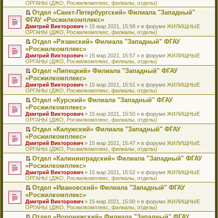
ОРГАНЫ (ДЖО, Росжилкомплекс, филиалы, отделы)
щ
у
а
р
м
п
е
е
с
н
о
у
е
й
Отдел «Санкт-Петербургский» Филиала "Западный"
н
о
н
ч
н
р
т
П
ФГАУ «Росжилкомплекс»
и
о
о
и
е
в
и
е
Дмитрий Викторович
» 15 мар 2021, 15:58 » в форуме
ЖИЛИЩНЫЕ
ю
б
м
т
п
о
к
р
ОРГАНЫ (ДЖО, Росжилкомплекс, филиалы, отделы)
щ
у
а
р
м
п
е
е
с
н
о
у
е
й
Отдел «Рязанский» Филиала "Западный" ФГАУ
н
о
н
ч
н
р
т
П
«Росжилкомплекс»
и
о
о
и
е
в
и
е
Дмитрий Викторович
» 15 мар 2021, 15:57 » в форуме
ЖИЛИЩНЫЕ
ю
б
м
т
п
о
к
р
ОРГАНЫ (ДЖО, Росжилкомплекс, филиалы, отделы)
щ
у
а
р
м
п
е
е
с
н
о
у
е
й
Отдел «Липецкий» Филиала "Западный" ФГАУ
н
о
н
ч
н
р
т
П
«Росжилкомплекс»
и
о
о
и
е
в
и
е
Дмитрий Викторович
» 15 мар 2021, 15:51 » в форуме
ЖИЛИЩНЫЕ
ю
б
м
т
п
о
к
р
ОРГАНЫ (ДЖО, Росжилкомплекс, филиалы, отделы)
щ
у
а
р
м
п
е
е
с
н
о
у
е
й
Отдел «Курский» Филиала "Западный" ФГАУ
н
о
н
ч
н
р
т
П
«Росжилкомплекс»
и
о
о
и
е
в
и
е
Дмитрий Викторович
» 15 мар 2021, 15:50 » в форуме
ЖИЛИЩНЫЕ
ю
б
м
т
п
о
к
р
ОРГАНЫ (ДЖО, Росжилкомплекс, филиалы, отделы)
щ
у
а
р
м
п
е
е
с
н
о
у
е
й
Отдел «Калужский» Филиала "Западный" ФГАУ
н
о
н
ч
н
р
т
П
«Росжилкомплекс»
и
о
о
и
е
в
и
е
Дмитрий Викторович
» 15 мар 2021, 15:47 » в форуме
ЖИЛИЩНЫЕ
ю
б
м
т
п
о
к
р
ОРГАНЫ (ДЖО, Росжилкомплекс, филиалы, отделы)
щ
у
а
р
м
п
е
е
с
н
о
у
е
й
Отдел «Калининградский» Филиала "Западный" ФГАУ
н
о
н
ч
н
р
т
П
«Росжилкомплекс»
и
о
о
и
е
в
и
е
Дмитрий Викторович
» 15 мар 2021, 15:02 » в форуме
ЖИЛИЩНЫЕ
ю
б
м
т
п
о
к
р
ОРГАНЫ (ДЖО, Росжилкомплекс, филиалы, отделы)
щ
у
а
р
м
п
е
е
с
н
о
у
е
й
Отдел «Ивановский» Филиала "Западный" ФГАУ
н
о
н
ч
н
р
т
П
«Росжилкомплекс»
и
о
о
и
е
в
и
е
Дмитрий Викторович
» 15 мар 2021, 15:00 » в форуме
ЖИЛИЩНЫЕ
ю
б
м
т
п
о
к
р
ОРГАНЫ (ДЖО, Росжилкомплекс, филиалы, отделы)
щ
у
а
р
м
п
е
е
с
н
о
у
е
й
Отдел «Воронежский» Филиала "Западный" ФГАУ