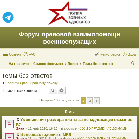
Форум правовой взаимопомощи
военнослужащих
Ссылки
FAQ
Регистрация
Вход
На главную
Список форумов
Поиск
Темы без ответов
ои
Темы без ответов
ск
Перейти к расширенному поиску
Найдено 165 результатов
1
2
Темы
Уменьшения размера платы за ненадлежащее оказание
П
КУ
е
Знак
» 12 май 2026, 18:26 » в форуме
ЖКХ И УПРАВЛЕНИЕ ДОМАМИ
р
е
Видеонаблюдение в МКД
й
П
Знак
» 26 апр 2026, 11:48 » в форуме
ЖКХ И УПРАВЛЕНИЕ ДОМАМИ