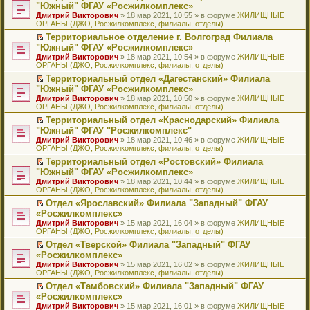
н
о
н
ч
н
р
т
П
"Южный" ФГАУ «Росжилкомплекс»
и
о
о
и
е
в
и
е
Дмитрий Викторович
» 18 мар 2021, 10:55 » в форуме
ЖИЛИЩНЫЕ
ю
б
м
т
п
о
к
р
ОРГАНЫ (ДЖО, Росжилкомплекс, филиалы, отделы)
щ
у
а
р
м
п
е
е
с
н
о
у
е
й
Территориальное отделение г. Волгоград Филиала
н
о
н
ч
н
р
т
П
"Южный" ФГАУ «Росжилкомплекс»
и
о
о
и
е
в
и
е
Дмитрий Викторович
» 18 мар 2021, 10:54 » в форуме
ЖИЛИЩНЫЕ
ю
б
м
т
п
о
к
р
ОРГАНЫ (ДЖО, Росжилкомплекс, филиалы, отделы)
щ
у
а
р
м
п
е
е
с
н
о
у
е
й
Территориальный отдел «Дагестанский» Филиала
н
о
н
ч
н
р
т
П
"Южный" ФГАУ «Росжилкомплекс»
и
о
о
и
е
в
и
е
Дмитрий Викторович
» 18 мар 2021, 10:50 » в форуме
ЖИЛИЩНЫЕ
ю
б
м
т
п
о
к
р
ОРГАНЫ (ДЖО, Росжилкомплекс, филиалы, отделы)
щ
у
а
р
м
п
е
е
с
н
о
у
е
й
Территориальный отдел «Краснодарский» Филиала
н
о
н
ч
н
р
т
П
"Южный" ФГАУ "Росжилкомплекс"
и
о
о
и
е
в
и
е
Дмитрий Викторович
» 18 мар 2021, 10:46 » в форуме
ЖИЛИЩНЫЕ
ю
б
м
т
п
о
к
р
ОРГАНЫ (ДЖО, Росжилкомплекс, филиалы, отделы)
щ
у
а
р
м
п
е
е
с
н
о
у
е
й
Территориальный отдел «Ростовский» Филиала
н
о
н
ч
н
р
т
П
"Южный" ФГАУ «Росжилкомплекс»
и
о
о
и
е
в
и
е
Дмитрий Викторович
» 18 мар 2021, 10:44 » в форуме
ЖИЛИЩНЫЕ
ю
б
м
т
п
о
к
р
ОРГАНЫ (ДЖО, Росжилкомплекс, филиалы, отделы)
щ
у
а
р
м
п
е
е
с
н
о
у
е
й
Отдел «Ярославский» Филиала "Западный" ФГАУ
н
о
н
ч
н
р
т
П
«Росжилкомплекс»
и
о
о
и
е
в
и
е
Дмитрий Викторович
» 15 мар 2021, 16:04 » в форуме
ЖИЛИЩНЫЕ
ю
б
м
т
п
о
к
р
ОРГАНЫ (ДЖО, Росжилкомплекс, филиалы, отделы)
щ
у
а
р
м
п
е
е
с
н
о
у
е
й
Отдел «Тверской» Филиала "Западный" ФГАУ
н
о
н
ч
н
р
т
П
«Росжилкомплекс»
и
о
о
и
е
в
и
е
Дмитрий Викторович
» 15 мар 2021, 16:02 » в форуме
ЖИЛИЩНЫЕ
ю
б
м
т
п
о
к
р
ОРГАНЫ (ДЖО, Росжилкомплекс, филиалы, отделы)
щ
у
а
р
м
п
е
е
с
н
о
у
е
й
Отдел «Тамбовский» Филиала "Западный" ФГАУ
н
о
н
ч
н
р
т
П
«Росжилкомплекс»
и
о
о
и
е
в
и
е
Дмитрий Викторович
» 15 мар 2021, 16:01 » в форуме
ЖИЛИЩНЫЕ
ю
б
м
т
п
о
к
р