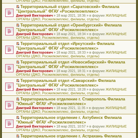
ОРГАНЫ (ДЖО, Росжилкомплекс, филиалы, отделы)
щ
у
а
р
м
п
е
е
с
н
о
у
е
й
Территориальный отдел «Саратовский» Филиала
н
о
н
ч
н
р
т
П
"Центральный" ФГАУ «Росжилкомплекс»
и
о
о
и
е
в
и
е
Дмитрий Викторович
» 18 мар 2021, 18:36 » в форуме
ЖИЛИЩНЫЕ
ю
б
м
т
п
о
к
р
ОРГАНЫ (ДЖО, Росжилкомплекс, филиалы, отделы)
щ
у
а
р
м
п
е
е
с
н
о
у
е
й
Территориальный отдел «Оренбургский» Филиала
н
о
н
ч
н
р
т
П
"Центральный" ФГАУ «Росжилкомплекс»
и
о
о
и
е
в
и
е
Дмитрий Викторович
» 18 мар 2021, 18:34 » в форуме
ЖИЛИЩНЫЕ
ю
б
м
т
п
о
к
р
ОРГАНЫ (ДЖО, Росжилкомплекс, филиалы, отделы)
щ
у
а
р
м
п
е
е
с
н
о
у
е
й
Территориальный отдел «Иркутский» Филиала
н
о
н
ч
н
р
т
П
"Центральный" ФГАУ «Росжилкомплекс»
и
о
о
и
е
в
и
е
Дмитрий Викторович
» 18 мар 2021, 18:33 » в форуме
ЖИЛИЩНЫЕ
ю
б
м
т
п
о
к
р
ОРГАНЫ (ДЖО, Росжилкомплекс, филиалы, отделы)
щ
у
а
р
м
п
е
е
с
н
о
у
е
й
Территориальный отдел «Новосибирский» Филиала
н
о
н
ч
н
р
т
П
"Центральный" ФГАУ «Росжилкомплекс»
и
о
о
и
е
в
и
е
Дмитрий Викторович
» 18 мар 2021, 18:31 » в форуме
ЖИЛИЩНЫЕ
ю
б
м
т
п
о
к
р
ОРГАНЫ (ДЖО, Росжилкомплекс, филиалы, отделы)
щ
у
а
р
м
п
е
е
с
н
о
у
е
й
Территориальный отдел «Самарский» Филиала
н
о
н
ч
н
р
т
П
"Центральный" ФГАУ «Росжилкомплекс»
и
о
о
и
е
в
и
е
Дмитрий Викторович
» 18 мар 2021, 18:28 » в форуме
ЖИЛИЩНЫЕ
ю
б
м
т
п
о
к
р
ОРГАНЫ (ДЖО, Росжилкомплекс, филиалы, отделы)
щ
у
а
р
м
п
е
е
с
н
о
у
е
й
Территориальное отделение г. Ставрополь Филиала
н
о
н
ч
н
р
т
П
"Южный" ФГАУ «Росжилкомплекс»
и
о
о
и
е
в
и
е
Дмитрий Викторович
» 18 мар 2021, 11:35 » в форуме
ЖИЛИЩНЫЕ
ю
б
м
т
п
о
к
р
ОРГАНЫ (ДЖО, Росжилкомплекс, филиалы, отделы)
щ
у
а
р
м
п
е
е
с
н
о
у
е
й
Территориальное отделение г. Ахтубинск Филиала
н
о
н
ч
н
р
т
П
"Южный" ФГАУ «Росжилкомплекс»
и
о
о
и
е
в
и
е
Дмитрий Викторович
» 18 мар 2021, 10:57 » в форуме
ЖИЛИЩНЫЕ
ю
б
м
т
п
о
к
р
ОРГАНЫ (ДЖО, Росжилкомплекс, филиалы, отделы)
щ
у
а
р
м
п
е
е
с
н
о
у
е
й
Территориальное отделение г. Астрахань Филиала