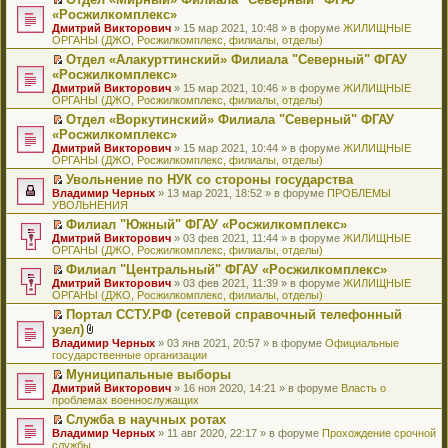
у
ю
б
н
ч
н
р
т
П
«Росжилкомплекс»
с
щ
о
и
е
в
и
е
о
Дмитрий Викторович
е
» 15 мар 2021, 10:48 » в форуме
ЖИЛИЩНЫЕ
м
т
п
о
к
р
о
ОРГАНЫ (ДЖО, Росжилкомплекс, филиалы, отделы)
н
у
а
р
м
п
е
б
и
с
н
о
у
е
й
Отдел «Алакурттинский» Филиала "Северный" ФГАУ
щ
ю
о
н
ч
н
р
т
П
«Росжилкомплекс»
е
о
о
и
е
в
и
е
н
Дмитрий Викторович
» 15 мар 2021, 10:46 » в форуме
ЖИЛИЩНЫЕ
б
м
т
п
о
к
р
и
ОРГАНЫ (ДЖО, Росжилкомплекс, филиалы, отделы)
щ
у
а
р
м
п
е
ю
е
с
н
о
у
е
й
Отдел «Воркутинский» Филиала "Северный" ФГАУ
н
о
н
ч
н
р
т
П
«Росжилкомплекс»
и
о
о
и
е
в
и
е
Дмитрий Викторович
» 15 мар 2021, 10:44 » в форуме
ЖИЛИЩНЫЕ
ю
б
м
т
п
о
к
р
ОРГАНЫ (ДЖО, Росжилкомплекс, филиалы, отделы)
щ
у
а
р
м
п
е
е
с
н
о
у
е
й
Увольнение по НУК со стороны государства
н
о
н
ч
н
р
т
П
Владимир Черных
» 13 мар 2021, 18:52 » в форуме
ПРОБЛЕМЫ
и
о
о
и
е
в
и
е
УВОЛЬНЕНИЯ
ю
б
м
т
п
о
к
р
Филиал "Южный" ФГАУ «Росжилкомплекс»
щ
у
а
р
м
п
е
П
Дмитрий Викторович
е
с
н
о
у
е
й
» 03 фев 2021, 11:44 » в форуме
ЖИЛИЩНЫЕ
е
ОРГАНЫ (ДЖО, Росжилкомплекс, филиалы, отделы)
н
о
н
ч
н
р
т
р
и
о
о
и
е
в
и
Филиал "Центральный" ФГАУ «Росжилкомплекс»
е
ю
б
м
т
п
о
к
П
Дмитрий Викторович
й
» 03 фев 2021, 11:39 » в форуме
ЖИЛИЩНЫЕ
щ
у
а
р
м
п
е
ОРГАНЫ (ДЖО, Росжилкомплекс, филиалы, отделы)
т
е
с
н
о
у
е
р
и
н
о
н
ч
н
р
Портал ССТУ.РФ (сетевой справочный телефонный
е
к
и
о
о
и
е
в
П
узел)
й
п
ю
б
м
т
п
о
е
т
В
Владимир Черных
е
» 03 янв 2021, 20:57 » в форуме
Официальные
щ
у
а
р
м
р
и
л
государственные организации
р
е
с
н
о
у
е
к
о
в
н
о
н
ч
н
й
Муниципальные выборы
п
ж
о
и
о
о
и
е
т
П
Дмитрий Викторович
е
е
» 16 ноя 2020, 14:21 » в форуме
Власть о
м
ю
б
м
т
п
и
е
проблемах военнослужащих
р
н
у
щ
у
а
р
к
р
в
и
н
е
с
н
о
Служба в научных ротах
п
е
о
я
е
н
о
н
ч
П
Владимир Черных
е
й
» 11 авг 2020, 22:17 » в форуме
Прохождение срочной
м
п
и
о
о
и
е
службы
р
т
у