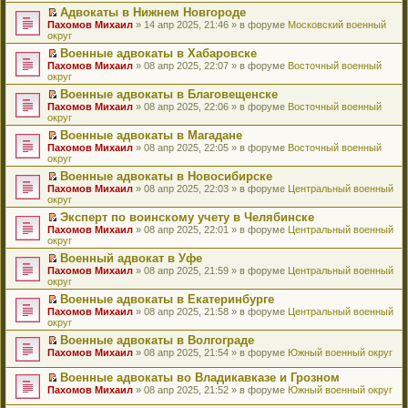
н
о
н
ч
у
е
й
Адвокаты в Нижнем Новгороде
и
о
о
и
н
р
т
П
Пахомов Михаил
» 14 апр 2025, 21:46 » в форуме
Московский военный
ю
б
м
т
е
в
и
е
округ
щ
у
а
п
о
к
р
е
с
н
Военные адвокаты в Хабаровске
р
м
п
е
н
о
н
П
Пахомов Михаил
о
у
е
й
» 08 апр 2025, 22:07 » в форуме
Восточный военный
и
о
о
е
округ
ч
н
р
т
ю
б
м
р
и
е
в
и
Военные адвокаты в Благовещенске
щ
у
е
т
п
о
к
П
Пахомов Михаил
е
с
й
» 08 апр 2025, 22:06 » в форуме
Восточный военный
а
р
м
п
е
округ
н
о
т
н
о
у
е
р
и
о
и
н
ч
н
р
Военные адвокаты в Магадане
е
ю
б
к
о
и
е
в
П
Пахомов Михаил
й
» 08 апр 2025, 22:05 » в форуме
Восточный военный
щ
п
м
т
п
о
е
округ
т
е
е
у
а
р
м
р
и
н
р
с
н
о
у
Военные адвокаты в Новосибирске
е
к
и
в
о
н
ч
н
П
Пахомов Михаил
й
» 08 апр 2025, 22:03 » в форуме
Центральный военный
п
ю
о
о
о
и
е
е
округ
т
е
м
б
м
т
п
р
и
р
у
Эксперт по воинскому учету в Челябинске
щ
у
а
р
е
к
в
н
П
Пахомов Михаил
е
с
н
о
й
» 08 апр 2025, 22:01 » в форуме
Центральный военный
п
о
е
е
округ
н
о
н
ч
т
е
м
п
р
и
о
о
и
и
р
у
Военный адвокат в Уфе
р
е
ю
б
м
т
к
в
н
П
Пахомов Михаил
о
й
» 08 апр 2025, 21:59 » в форуме
Центральный военный
щ
у
а
п
о
е
е
округ
ч
т
е
с
н
е
м
п
р
и
и
н
о
н
р
у
Военные адвокаты в Екатеринбурге
р
е
т
к
и
о
о
в
н
П
Пахомов Михаил
о
й
» 08 апр 2025, 21:58 » в форуме
Центральный военный
а
п
ю
б
м
о
е
е
округ
ч
т
н
е
щ
у
м
п
р
и
и
н
р
е
с
у
Военные адвокаты в Волгограде
р
е
т
к
о
в
н
о
н
П
Пахомов Михаил
о
й
» 08 апр 2025, 21:54 » в форуме
Южный военный округ
а
п
м
о
и
о
е
е
ч
т
н
е
у
м
ю
б
п
р
и
и
Военные адвокаты во Владикавказе и Грозном
н
р
с
у
щ
р
е
т
к
П
о
в
Пахомов Михаил
» 08 апр 2025, 21:52 » в форуме
Южный военный округ
о
н
е
о
й
а
п
е
м
о
о
е
н
ч
т
н
е