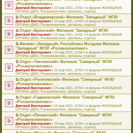
н
о
н
ч
н
р
т
П
«Росжилкомплекс»
и
о
о
и
е
в
и
е
Дмитрий Викторович
» 15 мар 2021, 14:55 » в форуме
ЖИЛИЩНЫЕ
ю
б
м
т
п
о
к
р
ОРГАНЫ (ДЖО, Росжилкомплекс, филиалы, отделы)
щ
у
а
р
м
п
е
е
с
н
о
у
е
й
Отдел «Владимирский» Филиала "Западный" ФГАУ
н
о
н
ч
н
р
т
П
Дмитрий Викторович
» 15 мар 2021, 14:03 » в форуме
ЖИЛИЩНЫЕ
и
о
о
и
е
в
и
е
ОРГАНЫ (ДЖО, Росжилкомплекс, филиалы, отделы)
ю
б
м
т
п
о
к
р
Отдел «Брянский» Филиала "Западный" ФГАУ
щ
у
а
р
м
п
е
П
Дмитрий Викторович
е
с
н
о
у
е
й
» 15 мар 2021, 14:01 » в форуме
ЖИЛИЩНЫЕ
е
ОРГАНЫ (ДЖО, Росжилкомплекс, филиалы, отделы)
н
о
н
ч
н
р
т
р
и
о
о
и
е
в
и
Филиал «Западный» Республика Молдова Филиала
е
ю
б
м
т
п
о
к
П
"Западный" ФГАУ «Росжилкомплекс»
й
щ
у
а
р
м
п
е
т
Дмитрий Викторович
е
с
н
о
у
е
» 15 мар 2021, 13:58 » в форуме
ЖИЛИЩНЫЕ
р
и
ОРГАНЫ (ДЖО, Росжилкомплекс, филиалы, отделы)
н
о
н
ч
н
р
е
к
и
о
о
и
е
в
й
Отдел «Тиксинский» Филиала "Северный" ФГАУ
п
ю
б
м
т
п
о
т
П
«Росжилкомплекс»
е
щ
у
а
р
м
и
е
р
Дмитрий Викторович
е
с
н
о
у
» 15 мар 2021, 10:56 » в форуме
ЖИЛИЩНЫЕ
к
р
в
ОРГАНЫ (ДЖО, Росжилкомплекс, филиалы, отделы)
н
о
н
ч
н
п
е
о
и
о
о
и
е
е
й
Отдел «Рогачевский» Филиала "Северный" ФГАУ
м
ю
б
м
т
п
р
т
П
«Росжилкомплекс»
у
щ
у
а
р
в
и
е
н
Дмитрий Викторович
е
с
н
о
» 15 мар 2021, 10:54 » в форуме
ЖИЛИЩНЫЕ
о
к
р
е
ОРГАНЫ (ДЖО, Росжилкомплекс, филиалы, отделы)
н
о
н
ч
м
п
е
п
и
о
о
и
у
е
й
Отдел «Гаджиевский» Филиала "Северный" ФГАУ
р
ю
б
м
т
н
р
т
П
«Росжилкомплекс»
о
щ
у
а
е
в
и
е
ч
Дмитрий Викторович
е
с
н
» 15 мар 2021, 10:53 » в форуме
ЖИЛИЩНЫЕ
п
о
к
р
и
ОРГАНЫ (ДЖО, Росжилкомплекс, филиалы, отделы)
н
о
н
р
м
п
е
т
и
о
о
о
у
е
й
Отдел «Печенгский» Филиала "Северный" ФГАУ
а
ю
б
м
ч
н
р
т
П
«Росжилкомплекс»
н
щ
у
и
е
в
и
е
н
Дмитрий Викторович
е
с
» 15 мар 2021, 10:50 » в форуме
ЖИЛИЩНЫЕ
т
п
о
к
р
о
ОРГАНЫ (ДЖО, Росжилкомплекс, филиалы, отделы)
н
о
а
р
м
п
е
м
и
о
н
о
у
е
й
Отдел «Мирный» Филиала "Северный" ФГАУ