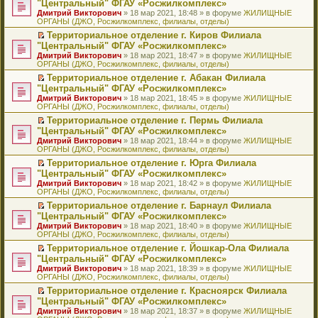
б
м
"Центральный" ФГАУ «Росжилкомплекс»
и
н
и
е
в
и
е
щ
у
ю
Дмитрий Викторович
» 18 мар 2021, 18:48 » в форуме
ЖИЛИЩНЫЕ
н
т
п
о
к
р
е
с
ОРГАНЫ (ДЖО, Росжилкомплекс, филиалы, отделы)
о
а
р
м
п
е
н
о
м
н
о
у
е
й
Территориальное отделение г. Киров Филиала
и
о
у
н
ч
н
р
т
П
ю
б
"Центральный" ФГАУ «Росжилкомплекс»
с
о
и
е
в
и
е
щ
Дмитрий Викторович
» 18 мар 2021, 18:47 » в форуме
ЖИЛИЩНЫЕ
о
м
т
п
о
к
р
е
ОРГАНЫ (ДЖО, Росжилкомплекс, филиалы, отделы)
о
у
а
р
м
п
е
н
б
с
н
о
у
е
й
Территориальное отделение г. Абакан Филиала
и
щ
о
н
ч
н
р
т
П
ю
"Центральный" ФГАУ «Росжилкомплекс»
е
о
о
и
е
в
и
е
Дмитрий Викторович
» 18 мар 2021, 18:45 » в форуме
ЖИЛИЩНЫЕ
н
б
м
т
п
о
к
р
ОРГАНЫ (ДЖО, Росжилкомплекс, филиалы, отделы)
и
щ
у
а
р
м
п
е
ю
е
с
н
о
у
е
й
Территориальное отделение г. Пермь Филиала
н
о
н
ч
н
р
т
П
"Центральный" ФГАУ «Росжилкомплекс»
и
о
о
и
е
в
и
е
Дмитрий Викторович
» 18 мар 2021, 18:44 » в форуме
ЖИЛИЩНЫЕ
ю
б
м
т
п
о
к
р
ОРГАНЫ (ДЖО, Росжилкомплекс, филиалы, отделы)
щ
у
а
р
м
п
е
е
с
н
о
у
е
й
Территориальное отделение г. Юрга Филиала
н
о
н
ч
н
р
т
П
"Центральный" ФГАУ «Росжилкомплекс»
и
о
о
и
е
в
и
е
Дмитрий Викторович
» 18 мар 2021, 18:42 » в форуме
ЖИЛИЩНЫЕ
ю
б
м
т
п
о
к
р
ОРГАНЫ (ДЖО, Росжилкомплекс, филиалы, отделы)
щ
у
а
р
м
п
е
е
с
н
о
у
е
й
Территориальное отделение г. Барнаул Филиала
н
о
н
ч
н
р
т
П
"Центральный" ФГАУ «Росжилкомплекс»
и
о
о
и
е
в
и
е
Дмитрий Викторович
» 18 мар 2021, 18:40 » в форуме
ЖИЛИЩНЫЕ
ю
б
м
т
п
о
к
р
ОРГАНЫ (ДЖО, Росжилкомплекс, филиалы, отделы)
щ
у
а
р
м
п
е
е
с
н
о
у
е
й
Территориальное отделение г. Йошкар-Ола Филиала
н
о
н
ч
н
р
т
П
"Центральный" ФГАУ «Росжилкомплекс»
и
о
о
и
е
в
и
е
Дмитрий Викторович
» 18 мар 2021, 18:39 » в форуме
ЖИЛИЩНЫЕ
ю
б
м
т
п
о
к
р
ОРГАНЫ (ДЖО, Росжилкомплекс, филиалы, отделы)
щ
у
а
р
м
п
е
е
с
н
о
у
е
й
Территориальное отделение г. Красноярск Филиала
н
о
н
ч
н
р
т
П
"Центральный" ФГАУ «Росжилкомплекс»
и
о
о
и
е
в
и
е
Дмитрий Викторович
» 18 мар 2021, 18:37 » в форуме
ЖИЛИЩНЫЕ
ю
б
м
т
п
о
к
р