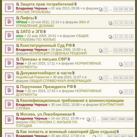
т
п
р
о
о
и
и
о
р
е
у
Защита прав потребителей
а
р
е
ж
м
к
я
о
в
н
н
П
В
Владимир Черных
н
о
й
» 02 апр 2013, 09:26 » в форуме
е
у
п
1
…
13
14
15
16
б
о
и
е
е
л
ПРОЧИЕ ПРОБЛЕМЫ
н
ч
т
н
с
е
щ
м
ю
п
р
о
о
и
и
и
о
р
е
у
Лифты
р
е
ж
м
т
к
я
о
в
н
н
П
В
VIPded
о
й
» 10 ноя 2011, 12:14 » в форуме
е
ЖКХ И
у
а
п
1
2
3
4
б
о
и
е
е
л
УПРАВЛЕНИЕ ДОМАМИ
ч
т
н
с
н
е
щ
м
ю
п
р
о
и
и
и
о
н
р
е
у
ЗАТО и ЗГВ
р
е
ж
т
к
я
о
о
в
н
н
П
В
alejo
о
й
» 22 мар 2009, 20:51 » в форуме
е
ОБЩИЕ
а
п
1
2
3
4
б
м
о
и
е
е
л
ПРОБЛЕМЫ ПО ЖИЛЬЮ
ч
т
н
н
е
щ
у
м
ю
п
р
о
и
и
и
н
р
е
с
у
Конституционный Суд РФ
р
е
ж
т
к
я
о
в
н
о
н
П
В
Владимир Черных
о
й
е
» 16 фев 2006, 15:50 » в
а
п
1
…
21
22
23
24
м
о
и
о
е
е
л
форуме
ч
т
КОЛЛЕКЦИЯ СУДЕБНЫХ РЕШЕНИЙ
н
н
е
у
м
ю
б
п
р
о
и
и
и
н
р
с
у
Приказы и письма СФР
щ
р
е
ж
т
к
я
о
в
о
н
П
В
Знак
е
о
й
» 18 окт 2023, 17:11 » в форуме
е
НОРМАТИВНЫЕ
а
п
1
2
м
о
о
е
е
л
ДОКУМЕНТЫ
н
ч
т
н
н
е
у
м
б
п
р
о
и
и
и
и
н
р
с
у
Документооборот в части
щ
р
е
ж
ю
т
к
я
о
в
о
н
П
В
Недобитый Романтик
е
о
й
» 30 апр 2010, 11:07 » в
е
а
п
1
…
10
11
12
13
м
о
о
е
е
л
форуме
н
ч
т
ОБЩАЯ СПРАВОЧНАЯ ИНФОРМАЦИЯ
н
н
е
у
м
б
п
р
о
и
и
и
и
н
р
с
у
Поручения Президента РФ
щ
р
е
ж
ю
т
к
я
о
в
о
н
П
В
Знак
е
о
й
» 02 окт 2024, 17:42 » в форуме
е
НОРМАТИВНЫЕ
а
п
1
2
м
о
о
е
е
л
ДОКУМЕНТЫ
н
ч
т
н
н
е
у
м
б
п
р
о
и
и
и
и
н
р
с
у
Квалификационные требования к военнослужащим
щ
р
е
ж
ю
т
к
я
о
в
о
н
П
Владимир Черных
е
о
й
» 30 сен 2012, 10:08 » в форуме
е
КОНТРАКТНАЯ
а
п
м
о
о
е
е
СЛУЖБА
н
ч
т
н
н
е
у
м
б
п
р
и
и
и
и
н
р
с
у
Москва, ул.Левобережная
щ
р
е
ю
т
к
я
о
в
о
н
П
В
Владимир Черных
е
о
й
» 14 окт 2012, 15:40 » в
а
п
1
…
1846
1847
1848
1849
м
о
о
е
е
л
форуме
н
ч
т
ОБСТАНОВКА С ЖИЛЬЕМ ПО
н
е
у
м
б
п
р
о
ГОРОДАМ
и
и
и
н
р
с
у
щ
р
е
ж
ю
т
к
о
в
о
н
Как попасть в военный санаторий (Дом отдыха)
е
о
й
е
а
п
м
о
о
е
П
В
Владимир Черных
н
ч
т
» 20 дек 2012, 17:04 » в
н
н
е
1
…
861
862
863
864