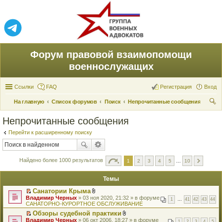
Форум правовой взаимопомощи
военнослужащих
Ссылки
FAQ
Регистрация
Вход
На главную
Список форумов
Поиск
Непрочитанные сообщения
ои
Непрочитанные сообщения
ск
Перейти к расширенному поиску
Найдено более 1000 результатов
1
2
3
4
5
…
10
Темы
Санатории Крыма
П
В
Владимир Черных
» 03 ноя 2020, 21:32 » в форуме
1
…
41
42
43
44
е
л
САНАТОРНО-КУРОРТНОЕ ОБСЛУЖИВАНИЕ
р
о
Обзоры судебной практики
е
ж
П
В
Владимир Черных
й
» 06 окт 2006, 18:27 » в форуме
е
1
2
3
4
5