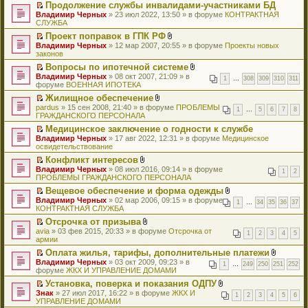
ю
б
п
и
и
и
Продолжение службы инвалидами-участниками БД
н
р
е
ж
с
у
щ
р
т
к
я
П
о
в
Владимир Черных
й
» 23 июл 2022, 13:50 » в форуме
е
КОНТРАКТНАЯ
о
н
е
о
а
п
е
м
о
СЛУЖБА
т
н
о
е
н
ч
н
е
р
у
м
и
и
б
п
и
и
Проект поправок в ГПК РФ
н
р
е
с
у
к
я
щ
р
ю
т
П
В
о
в
Владимир Черных
й
» 12 мар 2007, 20:55 » в форуме
Проекты новых
о
н
п
е
о
а
е
л
м
о
законов
т
о
е
е
н
ч
н
р
о
у
м
и
б
п
р
и
и
Вопросы по ипотечной системе
н
е
ж
с
у
к
щ
р
в
ю
т
П
В
о
Владимир Черных
й
» 08 окт 2007, 21:09 » в
е
о
н
п
е
о
1
…
308
309
310
311
о
а
е
л
м
форуме
т
ВОЕННАЯ ИПОТЕКА
н
о
е
е
н
ч
м
н
р
о
у
и
и
б
п
р
и
и
у
Жилищное обеспечение
н
е
ж
с
к
я
щ
р
в
ю
т
н
П
В
о
pardus
й
» 15 сен 2008, 21:40 » в форуме
ПРОБЛЕМЫ
е
о
п
е
о
1
…
5
6
7
8
о
а
е
е
л
м
ГРАЖДАНСКОГО ПЕРСОНАЛА
т
н
о
е
н
ч
м
н
п
р
о
у
и
и
б
р
и
и
у
Медицинское заключение о годности к службе
н
р
е
ж
с
к
я
щ
в
ю
т
н
П
о
Владимир Черных
о
й
» 17 авг 2022, 12:31 » в форуме
е
Медицинское
о
п
е
о
а
е
е
м
освидетельствование
ч
т
н
о
е
н
м
н
п
р
у
и
и
и
б
р
и
у
Конфликт интересов
н
р
е
с
т
к
я
щ
в
ю
н
П
В
о
Владимир Черных
о
й
» 08 июл 2016, 09:14 » в форуме
о
а
п
е
1
2
о
е
е
л
м
ПРОБЛЕМЫ ГРАЖДАНСКОГО ПЕРСОНАЛА
ч
т
о
н
е
н
м
п
р
о
у
и
и
б
н
р
и
у
Вещевое обеспечение и форма одежды
р
е
ж
с
т
к
щ
о
в
ю
н
П
В
Владимир Черных
о
й
» 02 мар 2006, 09:15 » в форуме
е
о
а
п
е
1
…
34
35
36
37
м
о
е
е
л
КОНТРАКТНАЯ СЛУЖБА
ч
т
н
о
н
е
н
у
м
п
р
о
и
и
и
б
н
р
и
с
у
Отсрочка от призыва
р
е
ж
т
к
я
щ
о
в
ю
о
н
П
В
avia
о
й
» 03 фев 2015, 20:33 » в форуме
Отсрочка от
е
а
п
е
1
2
3
4
5
м
о
о
е
е
л
армии
ч
т
н
н
е
н
у
м
б
п
р
о
и
и
и
н
р
и
с
у
Оплата жилья, тарифы, дополнительные платежи
щ
р
е
ж
т
к
я
о
в
ю
о
н
П
В
Владимир Черных
е
о
й
» 03 окт 2009, 09:23 » в
е
а
п
1
…
249
250
251
252
м
о
о
е
е
л
форуме
н
ч
т
ЖКХ И УПРАВЛЕНИЕ ДОМАМИ
н
н
е
у
м
б
п
р
о
и
и
и
и
н
р
с
у
Установка, поверка и показания ОДПУ
щ
р
е
ж
ю
т
к
я
о
в
о
н
П
В
Знак
е
о
й
» 27 июл 2017, 16:22 » в форуме
ЖКХ И
е
а
п
1
2
3
4
5
6
м
о
о
е
е
л
УПРАВЛЕНИЕ ДОМАМИ
н
ч
т
н
н
е
у
м
б
п
р
о