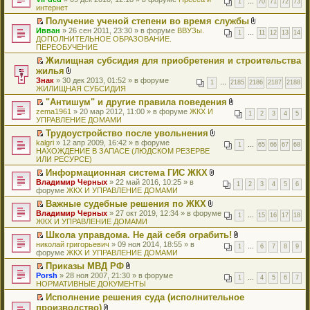
п
н
1
…
70
71
72
73
о
а
е
е
л
м
интернет
ч
т
н
б
е
и
м
н
п
р
о
у
и
и
и
щ
р
ю
у
Получение ученой степени во время службы
н
р
е
ж
с
т
к
я
е
в
н
П
В
о
Ивван
о
й
» 26 сен 2011, 23:30 » в форуме
е
ВВУЗы.
о
а
п
н
1
…
11
12
13
14
о
е
е
л
м
ДОПОЛНИТЕЛЬНОЕ ОБРАЗОВАНИЕ.
ч
т
н
о
н
е
и
м
п
р
о
у
ПЕРЕОБУЧЕНИЕ
и
и
и
б
н
р
ю
у
р
е
ж
с
т
к
я
щ
о
в
н
Жилищная субсидия для приобретения и строительства
о
й
е
о
а
п
е
м
о
е
П
жилья
ч
т
н
о
н
е
н
у
м
п
е
и
и
В
и
б
Знак
н
р
» 30 дек 2013, 01:52 » в форуме
и
с
у
1
…
2185
2186
2187
2188
р
р
т
к
л
я
щ
ЖИЛИЩНАЯ СУБСИДИЯ
о
в
ю
о
н
о
е
а
п
о
е
м
о
о
е
ч
й
"Антишум" и другие правила поведения
н
е
ж
н
у
м
б
п
и
т
П
В
zema1961
н
р
е
» 20 мар 2012, 11:00 » в форуме
ЖКХ И
и
с
у
1
2
3
4
5
щ
р
т
и
е
л
УПРАВЛЕНИЕ ДОМАМИ
о
в
н
ю
о
н
е
о
а
к
р
о
м
о
и
о
е
н
ч
Трудоустройство после увольнения
н
п
е
ж
у
м
я
б
п
и
и
П
В
kalgri
н
е
й
» 12 апр 2009, 16:42 » в форуме
е
с
у
1
…
65
66
67
68
щ
р
ю
т
е
л
НАХОЖДЕНИЕ В ЗАПАСЕ (ЛЮДСКОМ РЕЗЕРВЕ
о
р
т
н
о
н
е
о
а
р
о
ИЛИ РЕСУРСЕ)
м
в
и
и
о
е
н
ч
н
е
ж
у
о
к
я
б
п
и
и
Информационная система ГИС ЖКХ
н
й
е
с
м
п
щ
р
ю
т
П
В
Владимир Черных
о
т
» 22 май 2016, 10:25 » в
н
о
у
е
1
2
3
4
5
6
е
о
а
е
л
форуме
м
и
ЖКХ И УПРАВЛЕНИЕ ДОМАМИ
и
о
н
р
н
ч
н
р
о
у
к
я
б
е
в
и
и
Важные судебные решения по ЖКХ
н
е
ж
с
п
щ
п
о
ю
т
П
В
Владимир Черных
о
й
» 27 окт 2019, 12:34 » в форуме
е
о
е
1
…
15
16
17
18
е
р
м
а
е
л
ЖКХ И УПРАВЛЕНИЕ ДОМАМИ
м
т
н
о
р
н
о
у
н
р
о
у
и
и
б
в
и
ч
н
Школа управдома. Не дай себя ограбить!
н
е
ж
с
к
я
щ
о
ю
и
е
П
В
николай григорьевич
о
й
» 09 ноя 2014, 18:55 » в
е
о
п
1
…
6
7
8
9
е
м
т
п
е
л
форуме
м
т
ЖКХ И УПРАВЛЕНИЕ ДОМАМИ
н
о
е
н
у
а
р
р
о
у
и
и
б
р
и
н
Приказы МВД РФ
н
о
е
ж
с
к
я
щ
в
ю
е
П
В
Porsh
н
ч
й
» 28 ноя 2007, 21:30 » в форуме
е
о
п
1
…
4
5
6
7
е
о
п
е
л
НОРМАТИВНЫЕ ДОКУМЕНТЫ
о
и
т
н
о
е
н
м
р
р
о
м
т
и
и
б
р
и
у
Исполнение решения суда (исполнительное
о
е
ж
у
а
к
я
щ
в
ю
н
П
производство)
ч
й
е
с
н
п