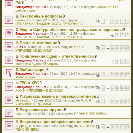
и
ю
н
т
П
РФ
у
е
е
р
е
с
т
о
и
е
н
р
В
н
Владимир Черных
о
» 16 мар 2007, 23:07 » в форуме
Документы по
н
о
а
м
к
р
е
в
л
и
работе судов
ч
и
о
н
у
п
е
п
о
о
я
и
ю
б
н
с
е
й
Пенсионные вопросы
р
м
ж
т
щ
о
о
р
т
П
В
coramba
о
у
е
» 05 янв 2016, 20:03 » в форуме
а
е
1
…
6
7
8
9
м
о
в
и
е
л
ПРОБЛЕМЫ ГРАЖДАНСКОГО ПЕРСОНАЛА
ч
н
н
н
н
у
б
о
к
р
о
и
е
и
н
и
с
Мед. и СанКур. обеспечение гражданского персонала
щ
м
п
е
ж
т
п
я
о
ю
о
П
В
Владимир Черных
е
у
е
й
» 06 апр 2014, 11:58 » в форуме
е
а
р
1
2
3
м
о
е
л
ПРОБЛЕМЫ ГРАЖДАНСКОГО ПЕРСОНАЛА
н
н
р
т
н
н
о
у
б
р
о
и
е
в
и
и
н
ч
с
Плата за отопление
щ
е
ж
ю
п
о
к
я
о
и
о
П
В
Знак
е
й
» 04 апр 2016, 19:57 » в форуме
ЖКХ И
е
р
м
п
1
…
22
23
24
25
м
т
о
е
л
УПРАВЛЕНИЕ ДОМАМИ
н
т
н
о
у
е
у
а
б
р
о
и
и
и
ч
н
р
с
н
Привлечение судей к ответственности
щ
е
ж
ю
к
я
и
е
в
о
н
П
В
Владимир Черных
е
й
» 15 июн 2007, 16:54 » в форуме
е
п
1
2
3
т
п
о
о
о
е
л
Механизм судебной защиты
н
т
н
е
а
р
м
б
м
р
о
и
и
и
р
н
о
у
Мобилизация
щ
у
е
ж
ю
к
я
в
н
ч
н
П
В
Владимир Черных
е
с
й
» 22 сен 2022, 19:14 » в форуме
е
п
1
…
54
55
56
57
о
о
и
е
е
л
Мобилизация
н
о
т
н
е
м
м
т
п
р
о
и
о
и
и
р
у
ГВС и ХВС
у
а
р
е
ж
ю
б
к
я
в
н
П
В
Владимир Черных
с
н
о
й
» 25 май 2016, 15:56 » в форуме
е
щ
п
1
…
11
12
13
14
о
е
е
л
ЖКХ И УПРАВЛЕНИЕ ДОМАМИ
о
н
ч
т
н
е
е
м
п
р
о
о
о
и
и
и
н
р
у
Установка, замена и поверка счетчиков
р
е
ж
б
м
т
к
я
и
в
н
П
В
Иванофф
о
й
» 25 янв 2016, 07:19 » в форуме
е
ЖКХ И
щ
у
а
п
1
…
24
25
26
27
ю
о
е
е
л
УПРАВЛЕНИЕ ДОМАМИ
ч
т
н
е
с
н
е
м
п
р
о
и
и
и
н
о
н
р
у
Разрешение на оружие
р
е
ж
т
к
я
и
о
о
в
н
П
В
Lekar
о
й
» 08 ноя 2015, 11:39 » в форуме
ПРОЧИЕ ПРОБЛЕМЫ
е
а
п
ю
б
м
о
е
е
л
ч
т
н
н
е
щ
у
м
п
р
о
и
и
и
Документы при оформлении пенсии
н
р
е
с
у
р
е
ж
т
к
я
П
В
о
в
Андрей_
» 01 сен 2009, 14:26 » в форуме
ВОЕННЫЕ
н
о
н
о
й
е
1
…
45
46
47
48
а
п
е
л
м
о
ПЕНСИОНЕРЫ
и
о
е
ч
т
н
н
е
р
о
у
м