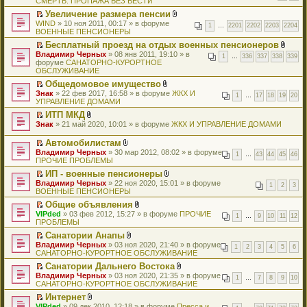
СМЕРТЬ. ПРОПАЖА БЕЗ ВЕСТИ
н
ч
н
н
у
е
б
о
к
я
о
и
и
е
н
с
й
Увеличение размера пенсии
щ
м
п
ж
ю
т
п
о
о
т
П
В
WIND
е
у
е
» 10 ноя 2011, 00:17 » в форуме
е
а
р
1
…
2201
2202
2203
2204
м
о
и
е
л
ВОЕННЫЕ ПЕНСИОНЕРЫ
н
н
р
н
н
о
у
б
к
р
о
и
е
в
и
н
ч
с
Бесплатный проезд на отдых военных пенсионеров
щ
п
е
ж
ю
п
о
я
о
и
о
П
В
Владимир Черных
е
е
й
» 08 янв 2011, 19:10 » в
е
р
м
1
…
336
337
338
339
м
т
о
е
л
форуме
н
р
т
САНАТОРНО-КУРОРТНОЕ
н
о
у
у
а
б
р
о
ОБСЛУЖИВАНИЕ
и
в
и
и
ч
н
с
н
щ
е
ж
ю
о
к
я
и
е
о
н
Общедомовое имущество
е
й
е
м
п
т
п
о
о
П
В
Знак
н
т
» 22 фев 2017, 16:58 » в форуме
ЖКХ И
н
у
е
1
…
17
18
19
20
а
р
б
м
е
л
УПРАВЛЕНИЕ ДОМАМИ
и
и
и
н
р
н
о
щ
у
р
о
ю
к
я
е
в
н
ч
ИТП МКД
е
с
е
ж
п
п
о
о
и
П
В
Знак
н
о
й
» 21 май 2020, 10:01 » в форуме
е
ЖКХ И УПРАВЛЕНИЕ ДОМАМИ
е
р
м
м
т
е
л
и
о
т
н
р
о
у
у
а
р
о
ю
б
и
и
Автомобилистам
в
ч
н
с
н
е
ж
щ
к
я
П
В
о
Владимир Черных
» 30 мар 2012, 08:02 » в форуме
и
е
о
н
й
е
1
…
43
44
45
46
е
п
е
л
м
ПРОЧИЕ ПРОБЛЕМЫ
т
п
о
о
т
н
н
е
р
о
у
а
р
б
м
и
и
ИП - военные пенсионеры
и
р
е
ж
н
н
о
щ
у
к
я
П
В
ю
в
Владимир Черных
й
» 22 ноя 2020, 15:01 » в форуме
е
е
н
ч
1
2
3
е
с
п
е
л
о
ВОЕННЫЕ ПЕНСИОНЕРЫ
т
н
п
о
и
н
о
е
р
о
м
и
и
р
м
т
Общие объявления
и
о
р
е
ж
у
к
я
о
у
а
П
В
ю
б
в
VIPded
й
» 03 фев 2012, 15:27 » в форуме
е
ПРОЧИЕ
н
п
ч
1
…
9
10
11
12
с
н
е
л
щ
о
ПРОБЛЕМЫ
т
н
е
е
и
о
н
р
о
е
м
и
и
п
р
т
Санатории Анапы
о
о
е
ж
н
у
к
я
р
в
а
П
В
б
м
Владимир Черных
й
» 03 ноя 2020, 21:40 » в форуме
е
и
н
п
о
1
2
3
4
5
6
о
н
е
л
щ
у
САНАТОРНО-КУРОРТНОЕ ОБСЛУЖИВАНИЕ
т
н
ю
е
е
ч
м
н
р
о
е
с
и
и
п
р
и
у
Санатории Дальнего Востока
о
е
ж
н
о
к
я
р
в
т
н
П
В
м
Владимир Черных
й
» 03 ноя 2020, 21:35 » в форуме
е
и
о
п
о
1
…
7
8
9
10
о
а
е
е
л
у
САНАТОРНО-КУРОРТНОЕ ОБСЛУЖИВАНИЕ
т
н
ю
б
е
ч
м
н
п
р
о
с
и
и
щ
р
и
у
Интернет
н
р
е
ж
о
к
я
е
в
т
н
П
В
о
VIPded
о
й
» 09 дек 2010, 12:18 » в форуме
Пресса и
е
о