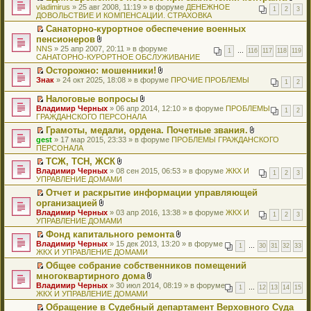
т
к
я
о
в
о
н
П
В
vladimirus
е
о
й
» 25 авг 2008, 11:19 » в форуме
е
ДЕНЕЖНОЕ
а
п
1
2
3
м
о
о
е
е
л
ДОВОЛЬСТВИЕ И КОМПЕНСАЦИИ. СТРАХОВКА
н
ч
т
н
н
е
у
м
б
п
р
о
и
и
и
и
н
р
с
у
Санаторно-курортное обеспечение военных
щ
р
е
ж
ю
т
к
я
о
в
о
н
П
пенсионеров
е
о
й
е
а
п
м
о
о
е
е
н
ч
т
В
н
NNS
н
е
» 25 апр 2007, 20:11 » в форуме
у
м
1
…
116
117
118
119
б
п
р
и
и
и
л
и
САНАТОРНО-КУРОРТНОЕ ОБСЛУЖИВАНИЕ
н
р
с
у
щ
р
е
ю
т
к
о
я
о
в
о
н
е
о
й
Осторожно: мошенники!
а
п
ж
м
о
о
е
н
ч
т
П
В
Знак
н
е
» 24 окт 2025, 18:08 » в форуме
е
ПРОЧИЕ ПРОБЛЕМЫ
у
м
1
2
б
п
и
и
и
е
л
н
р
н
с
у
щ
р
ю
т
к
р
о
о
в
и
Налоговые вопросы
о
н
е
о
а
п
е
ж
м
о
я
П
В
о
е
Владимир Черных
» 06 апр 2014, 12:10 » в форуме
ПРОБЛЕМЫ
н
ч
н
е
й
е
1
2
у
м
е
л
б
п
ГРАЖДАНСКОГО ПЕРСОНАЛА
и
и
н
р
т
н
с
у
р
о
щ
р
ю
т
о
в
и
и
Грамоты, медали, ордена. Почетные звания.
о
н
е
ж
е
о
а
м
о
к
я
П
В
о
е
gest
й
» 17 мар 2015, 23:33 » в форуме
е
ПРОБЛЕМЫ ГРАЖДАНСКОГО
н
ч
н
у
м
п
е
л
б
п
ПЕРСОНАЛА
т
н
и
и
н
с
у
е
р
о
щ
р
и
и
ю
т
о
ТСЖ, ТСН, ЖСК
о
н
р
е
ж
е
о
к
я
а
м
П
В
о
е
в
Владимир Черных
й
» 08 сен 2015, 06:53 » в форуме
ЖКХ И
е
н
ч
п
н
1
2
3
у
е
л
б
п
о
УПРАВЛЕНИЕ ДОМАМИ
т
н
и
и
е
н
с
р
о
щ
р
м
и
и
ю
т
р
о
Отчет и раскрытие информации управляющей
о
е
ж
е
о
у
к
я
а
в
м
П
о
организацией
й
е
н
ч
н
п
н
о
у
е
б
т
В
н
и
и
е
Владимир Черных
е
» 03 апр 2016, 13:38 » в форуме
ЖКХ И
н
м
с
1
2
3
р
щ
и
л
и
ю
т
п
УПРАВЛЕНИЕ ДОМАМИ
р
о
у
о
е
е
к
о
я
а
р
в
м
н
о
й
Фонд капитального ремонта
н
п
ж
н
о
о
у
е
б
т
П
В
и
Владимир Черных
е
е
» 15 дек 2013, 13:20 » в форуме
н
ч
м
с
1
…
30
31
32
33
п
щ
и
е
л
ю
ЖКХ И УПРАВЛЕНИЕ ДОМАМИ
р
н
о
и
у
о
р
е
к
р
о
в
и
м
т
н
о
о
Общее собрание собственников помещений
н
п
е
ж
о
я
у
а
е
б
ч
П
и
многоквартирного дома
е
й
е
м
с
н
п
щ
и
е
ю
р
т
В
н
Владимир Черных
у
» 30 июл 2014, 08:19 » в форуме
о
н
р
е
1
…
12
13
14
15
т
р
в
и
л
и
ЖКХ И УПРАВЛЕНИЕ ДОМАМИ
н
о
о
о
н
а
е
о
к
о
я
е
б
м
ч
и
н
й
Обращение в Судебный департамент Верховного Суда
м
п
ж
п
щ
у