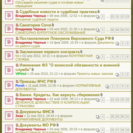
е
л
Обсуждаем решения судов и готовим новые
т
н
р
о
обращения
и
и
е
ж
к
я
Судебные новости и судебная практика
й
е
п
П
В
Владимир Черных
т
» 08 янв 2006, 12:52 » в форуме
н
е
1
…
10
11
12
13
е
л
Механизм судебной защиты
и
и
р
р
о
к
я
в
Санатории Сочи
е
ж
п
о
П
В
Владимир Черных
й
» 03 ноя 2020, 21:30 » в форуме
е
е
1
…
48
49
50
51
м
е
л
САНАТОРНО-КУРОРТНОЕ ОБСЛУЖИВАНИЕ
т
н
р
у
р
о
и
и
в
н
Постановления Пленумов Верховного Суда РФ
е
ж
к
я
о
е
П
В
Владимир Черных
й
» 14 фев 2009, 15:34 » в форуме
е
Документы
п
1
2
м
п
е
л
по работе судов
т
н
е
у
р
р
о
и
и
р
н
Заключение первого контракта
о
е
ж
к
я
в
е
П
В
fot
ч
й
» 02 апр 2012, 10:11 » в форуме
КОНТРАКТНАЯ
е
п
1
…
5
6
7
8
о
п
е
л
СЛУЖБА
и
т
н
е
м
р
р
о
т
и
и
р
у
Изменения ФЗ "О воинской обязанности и военной
о
е
ж
а
к
я
в
н
П
службе"
ч
й
е
н
п
о
е
е
и
т
В
н
VIPded
н
е
» 29 апр 2010, 21:12 » в форуме
Проекты новых законов
м
1
2
п
р
т
и
л
и
о
р
у
р
е
а
к
о
я
м
в
Приказы МЧС РФ
н
о
й
н
п
ж
у
о
П
В
е
Porsh
» 11 май 2008, 21:05 » в форуме
НОРМАТИВНЫЕ
ч
т
1
2
3
4
н
е
е
с
м
е
л
п
ДОКУМЕНТЫ
и
и
о
р
н
о
у
р
о
р
т
к
м
в
и
Банки. Кредиты. Как вернуть сбережения
о
н
е
ж
о
а
п
у
о
я
П
В
б
е
Владимир Черных
й
» 02 май 2008, 08:13 » в форуме
е
ч
1
…
13
14
15
16
н
е
с
м
е
л
щ
п
ДЕНЕЖНОЕ ДОВОЛЬСТВИЕ И КОМПЕНСАЦИИ.
т
н
и
н
р
о
у
р
о
е
р
СТРАХОВКА
и
и
т
о
в
о
н
е
ж
н
о
к
я
а
м
о
Документы ФНС
б
е
й
е
и
ч
п
н
у
м
П
В
щ
п
Знак
т
» 11 янв 2013, 16:44 » в форуме
н
ю
и
е
1
…
28
29
30
31
н
с
у
е
л
е
р
НОРМАТИВНЫЕ ДОКУМЕНТЫ
и
и
т
р
о
о
н
р
о
н
о
к
я
а
в
м
Документы МО РФ
о
е
е
ж
и
ч
п
н
о
у
П
В
б
п
Владимир Черных
й
» 04 янв 2006, 20:33 » в форуме
е
ю
и
е
1
…
16
17
18
19
н
м
с
е
л
щ
р
НОРМАТИВНЫЕ ДОКУМЕНТЫ
т
н