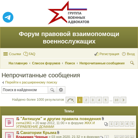
Форум правовой взаимопомощи
военнослужащих
Ссылки
FAQ
Регистрация
Вход
На главную
Список форумов
Поиск
Непрочитанные сообщения
ои
Непрочитанные сообщения
ск
Перейти к расширенному поиску
Найдено более 1000 результатов
1
2
3
4
5
…
10
Темы
"Антишум" и другие правила поведения
П
В
zema1961
» 20 мар 2012, 11:00 » в форуме
ЖКХ И
1
2
3
4
5
е
л
УПРАВЛЕНИЕ ДОМАМИ
р
о
Санатории Крыма
е
ж
П
В
Владимир Черных
й
» 03 ноя 2020, 21:32 » в форуме
е
1
…
41
42
43
44