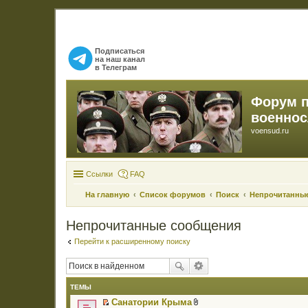
Подписаться
на наш канал
в Телеграм
Форум 
военно
voensud.ru
Ссылки
FAQ
На главную
Список форумов
Поиск
Непрочитанны
Непрочитанные сообщения
Перейти к расширенному поиску
ТЕМЫ
Санатории Крыма