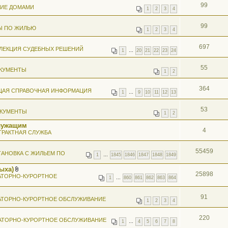
99
НИЕ ДОМАМИ
1
2
3
4
99
Ы ПО ЖИЛЬЮ
1
2
3
4
697
ЛЕКЦИЯ СУДЕБНЫХ РЕШЕНИЙ
1
…
20
21
22
23
24
55
КУМЕНТЫ
1
2
364
ЩАЯ СПРАВОЧНАЯ ИНФОРМАЦИЯ
1
…
9
10
11
12
13
53
КУМЕНТЫ
1
2
лужащим
4
ТРАКТНАЯ СЛУЖБА
55459
АНОВКА С ЖИЛЬЕМ ПО
1
…
1845
1846
1847
1848
1849
ыха)
25898
В
АТОРНО-КУРОРТНОЕ
1
…
860
861
862
863
864
л
о
ж
91
АТОРНО-КУРОРТНОЕ ОБСЛУЖИВАНИЕ
е
1
2
3
4
н
и
я
220
АТОРНО-КУРОРТНОЕ ОБСЛУЖИВАНИЕ
1
…
4
5
6
7
8