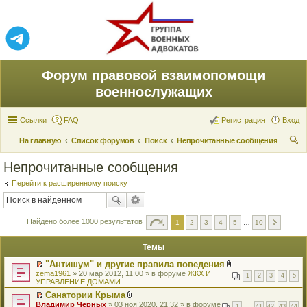
Форум правовой взаимопомощи
военнослужащих
Ссылки
FAQ
Регистрация
Вход
На главную
Список форумов
Поиск
Непрочитанные сообщения
ои
Непрочитанные сообщения
ск
Перейти к расширенному поиску
Найдено более 1000 результатов
1
2
3
4
5
…
10
Темы
"Антишум" и другие правила поведения
П
В
zema1961
» 20 мар 2012, 11:00 » в форуме
ЖКХ И
1
2
3
4
5
е
л
УПРАВЛЕНИЕ ДОМАМИ
р
о
Санатории Крыма
е
ж
П
В
Владимир Черных
й
» 03 ноя 2020, 21:32 » в форуме
е
1
…
41
42
43
44