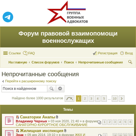
Форум правовой взаимопомощи
военнослужащих
Ссылки
FAQ
Регистрация
Вход
На главную
Список форумов
Поиск
Непрочитанные сообщения
ои
Непрочитанные сообщения
ск
Перейти к расширенному поиску
Найдено более 1000 результатов
1
2
3
4
5
…
10
Темы
Санатории Анапы
П
В
Владимир Черных
» 03 ноя 2020, 21:40 » в форуме
1
2
3
4
5
6
е
л
САНАТОРНО-КУРОРТНОЕ ОБСЛУЖИВАНИЕ
р
о
Жилищная инспекция
е
ж
П
В
Знак
й
» 09 дек 2014, 19:10 » в форуме
е
ЖКХ И
1
…
18
19
20
21