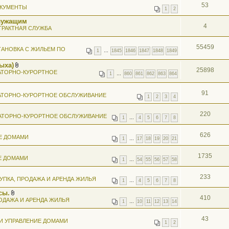
53
КУМЕНТЫ
1
2
лужащим
4
ТРАКТНАЯ СЛУЖБА
55459
АНОВКА С ЖИЛЬЕМ ПО
1
…
1845
1846
1847
1848
1849
ыха)
25898
В
АТОРНО-КУРОРТНОЕ
1
…
860
861
862
863
864
л
о
ж
91
АТОРНО-КУРОРТНОЕ ОБСЛУЖИВАНИЕ
е
1
2
3
4
н
и
я
220
АТОРНО-КУРОРТНОЕ ОБСЛУЖИВАНИЕ
1
…
4
5
6
7
8
626
Е ДОМАМИ
1
…
17
18
19
20
21
1735
Е ДОМАМИ
1
…
54
55
56
57
58
233
УПКА, ПРОДАЖА И АРЕНДА ЖИЛЬЯ
1
…
4
5
6
7
8
сы.
410
В
ОДАЖА И АРЕНДА ЖИЛЬЯ
1
…
10
11
12
13
14
л
о
ж
43
И УПРАВЛЕНИЕ ДОМАМИ
е
1
2
н