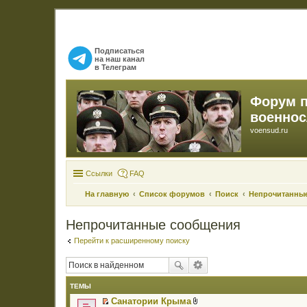
Подписаться
на наш канал
в Телеграм
Форум 
военно
voensud.ru
Ссылки
FAQ
На главную
Список форумов
Поиск
Непрочитанны
Непрочитанные сообщения
Перейти к расширенному поиску
ТЕМЫ
Санатории Крыма