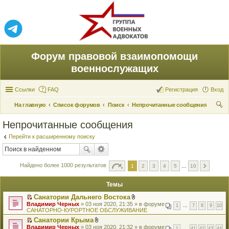
Форум правовой взаимопомощи
военнослужащих
Ссылки
FAQ
Регистрация
Вход
На главную
Список форумов
Поиск
Непрочитанные сообщения
ои
Непрочитанные сообщения
ск
Перейти к расширенному поиску
Найдено более 1000 результатов
1
2
3
4
5
…
10
Темы
Санатории Дальнего Востока
П
В
Владимир Черных
» 03 ноя 2020, 21:35 » в форуме
1
…
7
8
9
10
е
л
САНАТОРНО-КУРОРТНОЕ ОБСЛУЖИВАНИЕ
р
о
Санатории Крыма
е
ж
П
В
Владимир Черных
й
» 03 ноя 2020, 21:32 » в форуме
е
1
…
41
42
43
44