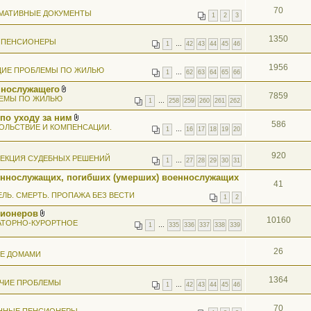
ж
70
МАТИВНЫЕ ДОКУМЕНТЫ
е
1
2
3
н
и
1350
я
 ПЕНСИОНЕРЫ
1
…
42
43
44
45
46
1956
ИЕ ПРОБЛЕМЫ ПО ЖИЛЬЮ
1
…
62
63
64
65
66
ннослужащего
7859
В
ЕМЫ ПО ЖИЛЬЮ
1
…
258
259
260
261
262
л
о
по уходу за ним
ж
586
В
ОЛЬСТВИЕ И КОМПЕНСАЦИИ.
е
1
…
16
17
18
19
20
л
н
о
и
ж
я
920
ЕКЦИЯ СУДЕБНЫХ РЕШЕНИЙ
е
1
…
27
28
29
30
31
н
и
еннослужащих, погибших (умерших) военнослужащих
я
41
ЕЛЬ. СМЕРТЬ. ПРОПАЖА БЕЗ ВЕСТИ
1
2
сионеров
10160
В
АТОРНО-КУРОРТНОЕ
1
…
335
336
337
338
339
л
о
ж
26
ИЕ ДОМАМИ
е
н
и
я
1364
ЧИЕ ПРОБЛЕМЫ
1
…
42
43
44
45
46
70
ННЫЕ ПЕНСИОНЕРЫ