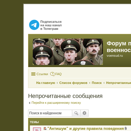
Подписаться
на наш канал
в Телеграм
Форум 
военно
voensud.ru
Ссылки
FAQ
На главную
Список форумов
Поиск
Непрочитанны
Непрочитанные сообщения
Перейти к расширенному поиску
ТЕМЫ
"Антишум" и другие правила поведения