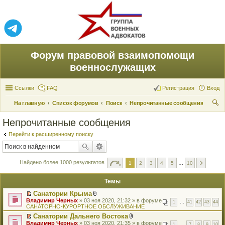
Форум правовой взаимопомощи
военнослужащих
Ссылки
FAQ
Регистрация
Вход
На главную
Список форумов
Поиск
Непрочитанные сообщения
ои
Непрочитанные сообщения
ск
Перейти к расширенному поиску
Найдено более 1000 результатов
1
2
3
4
5
…
10
Темы
Санатории Крыма
П
В
Владимир Черных
» 03 ноя 2020, 21:32 » в форуме
1
…
41
42
43
44
е
л
САНАТОРНО-КУРОРТНОЕ ОБСЛУЖИВАНИЕ
р
о
Санатории Дальнего Востока
е
ж
П
В
Владимир Черных
й
» 03 ноя 2020, 21:35 » в форуме
е
1
…
7
8
9
10