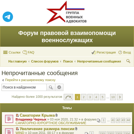
Форум правовой взаимопомощи
военнослужащих
Ссылки
FAQ
Регистрация
Вход
На главную
Список форумов
Поиск
Непрочитанные сообщения
ои
Непрочитанные сообщения
ск
Перейти к расширенному поиску
Найдено более 1000 результатов
1
2
3
4
5
…
10
Темы
Санатории Крыма
П
В
Владимир Черных
» 03 ноя 2020, 21:32 » в форуме
1
…
41
42
43
44
е
л
САНАТОРНО-КУРОРТНОЕ ОБСЛУЖИВАНИЕ
р
о
Увеличение размера пенсии
е
ж
П
В
WIND
й
» 10 ноя 2011, 00:17 » в форуме
е
1
…
2201
2202
2203
2204