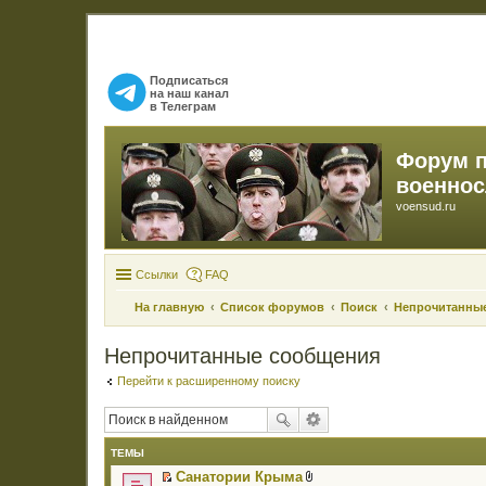
Подписаться
на наш канал
в Телеграм
Форум 
военно
voensud.ru
Ссылки
FAQ
На главную
Список форумов
Поиск
Непрочитанны
Непрочитанные сообщения
Перейти к расширенному поиску
ТЕМЫ
Санатории Крыма