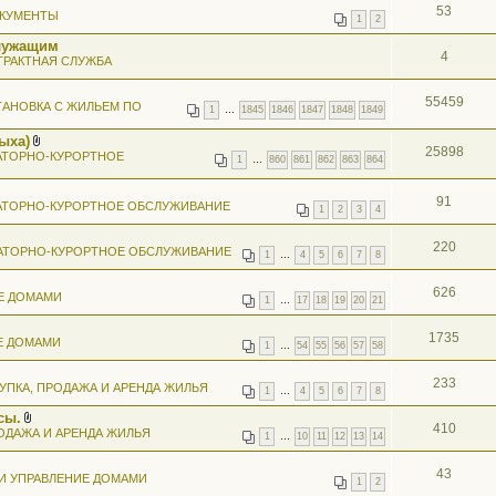
53
КУМЕНТЫ
1
2
лужащим
4
ТРАКТНАЯ СЛУЖБА
55459
АНОВКА С ЖИЛЬЕМ ПО
1
…
1845
1846
1847
1848
1849
ыха)
25898
В
АТОРНО-КУРОРТНОЕ
1
…
860
861
862
863
864
л
о
ж
91
АТОРНО-КУРОРТНОЕ ОБСЛУЖИВАНИЕ
е
1
2
3
4
н
и
я
220
АТОРНО-КУРОРТНОЕ ОБСЛУЖИВАНИЕ
1
…
4
5
6
7
8
626
Е ДОМАМИ
1
…
17
18
19
20
21
1735
Е ДОМАМИ
1
…
54
55
56
57
58
233
УПКА, ПРОДАЖА И АРЕНДА ЖИЛЬЯ
1
…
4
5
6
7
8
сы.
410
В
ОДАЖА И АРЕНДА ЖИЛЬЯ
1
…
10
11
12
13
14
л
о
ж
43
И УПРАВЛЕНИЕ ДОМАМИ
е
1
2
н