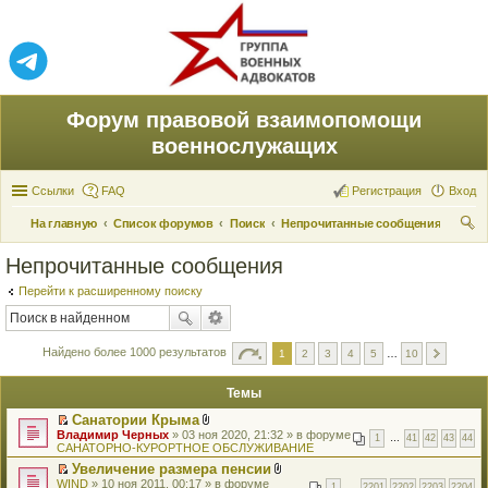
Форум правовой взаимопомощи
военнослужащих
Ссылки
FAQ
Регистрация
Вход
На главную
Список форумов
Поиск
Непрочитанные сообщения
ои
Непрочитанные сообщения
ск
Перейти к расширенному поиску
Найдено более 1000 результатов
1
2
3
4
5
…
10
Темы
Санатории Крыма
П
В
Владимир Черных
» 03 ноя 2020, 21:32 » в форуме
1
…
41
42
43
44
е
л
САНАТОРНО-КУРОРТНОЕ ОБСЛУЖИВАНИЕ
р
о
Увеличение размера пенсии
е
ж
П
В
WIND
й
» 10 ноя 2011, 00:17 » в форуме
е
1
…
2201
2202
2203
2204