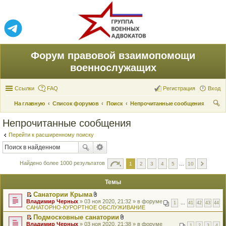
Форум правовой взаимопомощи
военнослужащих
Ссылки
FAQ
Регистрация
Вход
На главную
Список форумов
Поиск
Непрочитанные сообщения
ои
Непрочитанные сообщения
ск
Перейти к расширенному поиску
Найдено более 1000 результатов
1
2
3
4
5
…
10
Темы
Санатории Крыма
П
В
Владимир Черных
» 03 ноя 2020, 21:32 » в форуме
1
…
41
42
43
44
е
л
САНАТОРНО-КУРОРТНОЕ ОБСЛУЖИВАНИЕ
р
о
Подмосковные санатории
е
ж
П
В
Владимир Черных
й
» 03 ноя 2020, 21:38 » в форуме
е
1
2
3
4