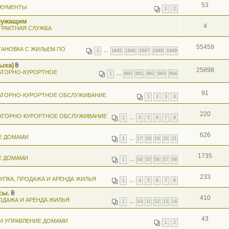
53
КУМЕНТЫ
1
2
лужащим
4
ТРАКТНАЯ СЛУЖБА
55459
АНОВКА С ЖИЛЬЕМ ПО
1
…
1845
1846
1847
1848
1849
ыха)
25898
В
АТОРНО-КУРОРТНОЕ
1
…
860
861
862
863
864
л
о
ж
91
АТОРНО-КУРОРТНОЕ ОБСЛУЖИВАНИЕ
е
1
2
3
4
н
и
я
220
АТОРНО-КУРОРТНОЕ ОБСЛУЖИВАНИЕ
1
…
4
5
6
7
8
626
Е ДОМАМИ
1
…
17
18
19
20
21
1735
Е ДОМАМИ
1
…
54
55
56
57
58
233
УПКА, ПРОДАЖА И АРЕНДА ЖИЛЬЯ
1
…
4
5
6
7
8
сы.
410
В
ОДАЖА И АРЕНДА ЖИЛЬЯ
1
…
10
11
12
13
14
л
о
ж
43
И УПРАВЛЕНИЕ ДОМАМИ
е
1
2
н