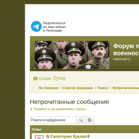
Подписаться
на наш канал
в Телеграм
Форум 
военно
voensud.ru
Ссылки
FAQ
На главную
Список форумов
Поиск
Непрочитанны
Непрочитанные сообщения
Перейти к расширенному поиску
ТЕМЫ
Санатории Крыма