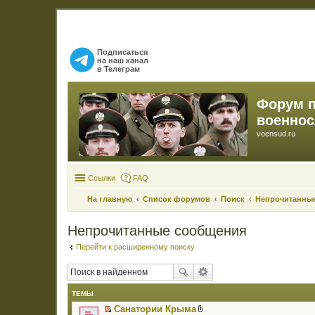
Подписаться
на наш канал
в Телеграм
Форум 
военно
voensud.ru
Ссылки
FAQ
На главную
Список форумов
Поиск
Непрочитанны
Непрочитанные сообщения
Перейти к расширенному поиску
ТЕМЫ
Санатории Крыма