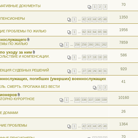
ж
70
МАТИВНЫЕ ДОКУМЕНТЫ
е
1
2
3
н
и
1350
я
 ПЕНСИОНЕРЫ
1
…
42
43
44
45
46
1956
ИЕ ПРОБЛЕМЫ ПО ЖИЛЬЮ
1
…
62
63
64
65
66
ннослужащего
7859
В
ЕМЫ ПО ЖИЛЬЮ
1
…
258
259
260
261
262
л
о
по уходу за ним
ж
586
В
ОЛЬСТВИЕ И КОМПЕНСАЦИИ.
е
1
…
16
17
18
19
20
л
н
о
и
ж
я
920
ЕКЦИЯ СУДЕБНЫХ РЕШЕНИЙ
е
1
…
27
28
29
30
31
н
и
еннослужащих, погибших (умерших) военнослужащих
я
41
ЕЛЬ. СМЕРТЬ. ПРОПАЖА БЕЗ ВЕСТИ
1
2
сионеров
10160
В
АТОРНО-КУРОРТНОЕ
1
…
335
336
337
338
339
л
о
ж
26
ИЕ ДОМАМИ
е
н
и
я
1364
ЧИЕ ПРОБЛЕМЫ
1
…
42
43
44
45
46
70
ННЫЕ ПЕНСИОНЕРЫ