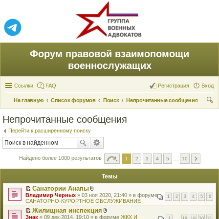
Форум правовой взаимопомощи
военнослужащих
Ссылки
FAQ
Регистрация
Вход
На главную
Список форумов
Поиск
Непрочитанные сообщения
ои
Непрочитанные сообщения
ск
Перейти к расширенному поиску
Найдено более 1000 результатов
1
2
3
4
5
…
10
Темы
Санатории Анапы
П
В
Владимир Черных
» 03 ноя 2020, 21:40 » в форуме
1
2
3
4
5
6
е
л
САНАТОРНО-КУРОРТНОЕ ОБСЛУЖИВАНИЕ
р
о
Жилищная инспекция
е
ж
П
В
Знак
й
» 09 дек 2014, 19:10 » в форуме
е
ЖКХ И
1
…
18
19
20
21