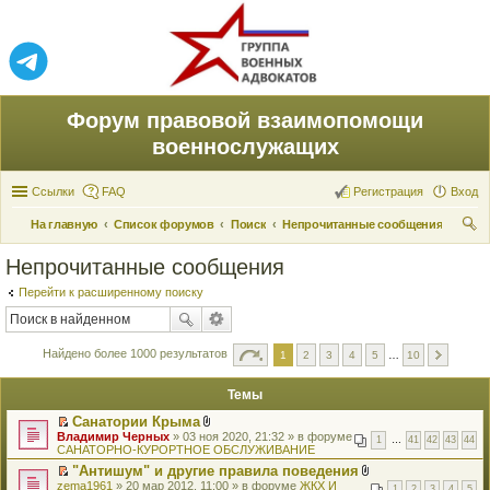
Форум правовой взаимопомощи
военнослужащих
Ссылки
FAQ
Регистрация
Вход
На главную
Список форумов
Поиск
Непрочитанные сообщения
ои
Непрочитанные сообщения
ск
Перейти к расширенному поиску
Найдено более 1000 результатов
1
2
3
4
5
…
10
Темы
Санатории Крыма
П
В
Владимир Черных
» 03 ноя 2020, 21:32 » в форуме
1
…
41
42
43
44
е
л
САНАТОРНО-КУРОРТНОЕ ОБСЛУЖИВАНИЕ
р
о
"Антишум" и другие правила поведения
е
ж
П
В
zema1961
й
» 20 мар 2012, 11:00 » в форуме
е
ЖКХ И
1
2
3
4
5