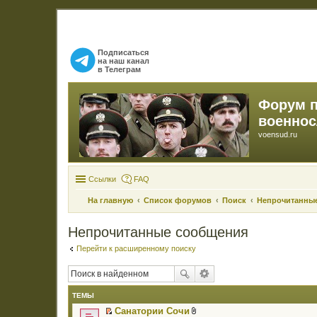
Подписаться
на наш канал
в Телеграм
Форум 
военно
voensud.ru
Ссылки
FAQ
На главную
Список форумов
Поиск
Непрочитанны
Непрочитанные сообщения
Перейти к расширенному поиску
ТЕМЫ
Санатории Сочи