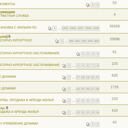
53
КУМЕНТЫ
1
2
лужащим
4
ТРАКТНАЯ СЛУЖБА
55459
АНОВКА С ЖИЛЬЕМ ПО
1
…
1845
1846
1847
1848
1849
ыха)
25898
В
АТОРНО-КУРОРТНОЕ
1
…
860
861
862
863
864
л
о
ж
91
АТОРНО-КУРОРТНОЕ ОБСЛУЖИВАНИЕ
е
1
2
3
4
н
и
я
220
АТОРНО-КУРОРТНОЕ ОБСЛУЖИВАНИЕ
1
…
4
5
6
7
8
626
Е ДОМАМИ
1
…
17
18
19
20
21
1735
Е ДОМАМИ
1
…
54
55
56
57
58
233
УПКА, ПРОДАЖА И АРЕНДА ЖИЛЬЯ
1
…
4
5
6
7
8
сы.
410
В
ОДАЖА И АРЕНДА ЖИЛЬЯ
1
…
10
11
12
13
14
л
о
ж
43
И УПРАВЛЕНИЕ ДОМАМИ
е
1
2
н